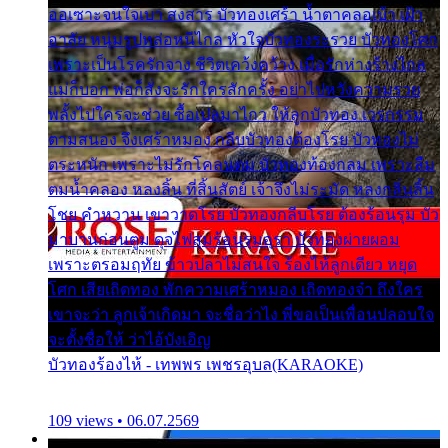
ออเซาะจนใจเบา สงสาร บัวทองเศร้า น้ำตาคลอเบ้า เฝ้า
อาลัย หนุ่มรูปหล่อหนีไกล หัวใจบัวทองระรวย บัวทองโศก
เพราะเป็นโรครักจาง ชีวิตเคว้งคว้าง เมื่อรักห่างร้างไกล
แม่ก็บอก พ่อก็สั่งจะรักใครสักครั้ง อย่าไปหวังความรวย
พลั้งไปใครจะช่วย ซื้อเปลมาไกว ให้ลูกบัวทอง เวรกรรม
ตามสนอง จึงเศร้าหมอง กลีบบัวทองต้องโรย บัวทองไม่
ตระหนัก เพราะไม่รักโคลนตม บัวทองท้องกลม เพราะลืม
ตมน้ำคลอง หลงลิ้น ที่สิ้นสัตย์ เจ้าจึงไม่ระมัด หลงกลิ่นลิ้น
โชย คำหวาน เขาวาดโรย บัวทองกลีบโรย ต้องร้อนรุม บัว
มาบานก่อนตูม ดุจไฟสุมร้อนรุมอุรา บัวทองผ่ายผอม
เพราะตรอมฤทัย ข้าวปลาไม่สนใจ ร้องไห้ลูกเดียว หยุด
โศก เสียเถิดทอง พักความเศร้าหมอง เถิดทองจ๋า ถึงใคร
เขาจะว่า ลูกเจ้าเกิดมา จะชื่อว่าไง พี่ขอเป็นเพื่อนปลอบใจ
จะตั้งชื่อให้ ว่าไอ้บังเอิญ
บัวทองร้องไห้ - เทพพร เพชรอุบล(KARAOKE)
109 views • 06.07.2569