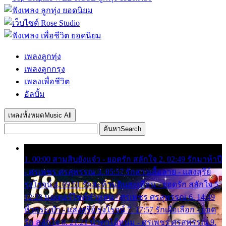
เพลงลูกทุ่ง
เพลงลูกกรุง
เพลงเพื่อชีวิต
อัลบั้ม
เพลงทั้งหมด
Music All
ค้นหา
Search
1. 00:00 สามสิบยังแจ๋ว - ยอดรัก สลักใจ 2. 02:49 รักมาห้าปี
- ศรเพชร ศรสุพรรณ 3. 05:57 รักสาวเสื้อลาย - แสงสุรีย์
รุ่งโรจน์ 4. 09:51 รักสะท้านดินสะเทือน - ยอดรัก สลักใจ 5.
12:23 มอเตอร์ไซค์ทำหล่น - ศรเพชร ศรสุพรรณ 6. 14:49
หิ้วกระเป๋า - แสงสุรีย์ รุ่งโรจน์ 7. 17:57 รักเผื่อเลือก - ยอด
รัก สลักใจ 8. 21:21 น้ำตาไอ้หนุ่ม - ศรเพชร ศรสุพรรณ 9.