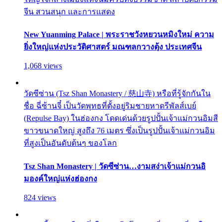
จีน สวนสนุก และการแสดง
New Yuanming Palace | พระราชวังหยวนหมิงใหม่ ความ
ยิ่งใหญ่แห่งประวัติศาสตร์ มณฑลกวางตุ้ง ประเทศจีน
1,068 views
วัดซีซ่าน (Tsz Shan Monastery / 慈山寺) หรือที่รู้จักกันใน
ชื่อ ฉี่ซ้านจี๋ เป็นวัดพุทธที่ตั้งอยู่ริมชายหาดรีพัลส์เบย์
(Repulse Bay) ในฮ่องกง โดดเด่นด้วยรูปปั้นเจ้าแม่กวนอิมสี
ขาวขนาดใหญ่ สูงถึง 76 เมตร ซึ่งเป็นรูปปั้นเจ้าแม่กวนอิม
ที่สูงเป็นอันดับต้นๆ ของโลก
Tsz Shan Monastery | วัดซีซ่าน…งามสง่าเจ้าแม่กวนอิ
มองค์ใหญ่แห่งฮ่องกง
824 views