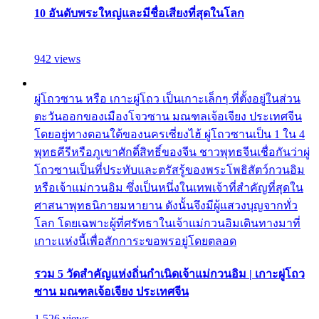
10 อันดับพระใหญ่และมีชื่อเสียงที่สุดในโลก
942 views
ผู่โถวซาน หรือ เกาะผู่โถว เป็นเกาะเล็กๆ ที่ตั้งอยู่ในส่วน
ตะวันออกของเมืองโจวซาน มณฑลเจ้อเจียง ประเทศจีน
โดยอยู่ทางตอนใต้ของนครเซี่ยงไฮ้ ผู่โถวซานเป็น 1 ใน 4
พุทธคีรีหรือภูเขาศักดิ์สิทธิ์ของจีน ชาวพุทธจีนเชื่อกันว่าผู่
โถวซานเป็นที่ประทับและตรัสรู้ของพระโพธิสัตว์กวนอิม
หรือเจ้าแม่กวนอิม ซึ่งเป็นหนึ่งในเทพเจ้าที่สำคัญที่สุดใน
ศาสนาพุทธนิกายมหายาน ดังนั้นจึงมีผู้แสวงบุญจากทั่ว
โลก โดยเฉพาะผู้ที่ศรัทธาในเจ้าแม่กวนอิมเดินทางมาที่
เกาะแห่งนี้เพื่อสักการะขอพรอยู่โดยตลอด
รวม 5 วัดสำคัญแห่งถิ่นกำเนิดเจ้าแม่กวนอิม | เกาะผู่โถว
ซาน มณฑลเจ้อเจียง ประเทศจีน
1,526 views