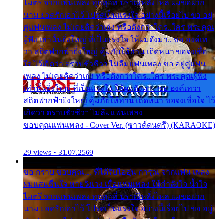
ไมตรี จากแฟนเพลง ทุกทุกที่ ปราณีหลั่งไหล ผมขอฝาก
นาม ยอดรักเอาไว้ โปรดเป็นแรงใจ อย่างนี้เรื่อยไป ขอ อยู่
คู่แฟนเพลง ไม่เคยคิดว่าเก่ง หรือดังกว่าใคร..ใคร พระคุณ
ผู้ฟัง เท่านั้นยิ่งใหญ่ ที่เป็นแรงใจ ให้ผมดังมา.. ขอ องค์เท
วา สถิตฟากฟ้ายิ่งใหญ่ คุ้มภัยให้ท่าน เถิดหนา ขอจงเชื่อ
ใจ ไว้เถิดว่า ตราบชั่วชีวา ไม่ลืมแฟนเพลง ขอ อยู่คู่แฟน
เพลง ไม่เคยคิดว่าเก่ง หรือดังกว่าใคร..ใคร พระคุณผู้ฟัง
เท่านั้นยิ่งใหญ่ ที่เป็นแรงใจ ให้ผมดังมา.. ขอ องค์เทวา
สถิตฟากฟ้ายิ่งใหญ่ คุ้มภัยให้ท่าน เถิดหนา ขอจงเชื่อใจ ไว้
เถิดว่า ตราบชั่วชีวา ไม่ลืมแฟนเพลง
ขอบคุณแฟนเพลง - Cover Ver. (ซาวด์ดนตรี) (KARAOKE)
29 views • 31.07.2569
ขอ กราบ ขอบคุณ.... ที่ได้รับไออุ่น การุณ จากแฟน เพลง
ผมแสนชื่นใจ หายวังเวง เมื่อแฟนเพลง ให้กำลังใจ น้ำใจ
ไมตรี จากแฟนเพลง ทุกทุกที่ ปราณีหลั่งไหล ผมขอฝาก
นาม ยอดรักเอาไว้ โปรดเป็นแรงใจ อย่างนี้เรื่อยไป ขอ อยู่