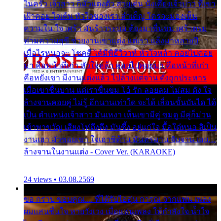
ในครัว เจ้าสาว ก็มัวแต่งตัว สวยเด่น นั่งเคียงเจ้าบ่าว ที่เขา
เฝ้าคอย ใจเต้น หัวใจของเรา ลำเค็ญ ใครจะมองเห็น
ความใน ใจ เศร้า มันร้าวระบม ต้องมาขื่นขม เศร้าตรม
ท่ามความสุขี ช่วยงานเขาแต่ง แต่เรา แล้งมาหลายปี
เมื่อไรหนอจะ โชคดี ได้มีพิธีวิวาห์ หัวใจหล้า คอยไปคอย
มา คือหน้าที่เก่า หัวใจหล้า คอยไปคอยมา คือหน้าที่เก่า
คือหยังเขา มีงานแต่งแล้ว ไปล้างแต่จาน ดั่งถูกประหาร
เมื่อเขาชื่นบาน แต่เราขื่นขม โอ้ รัก ลอยลม ไม่สม ดัง ใจ
ล้างจานคอยคู่ ไม่รู้ อีกนานเท่าใด จะได้ เลื่อนขั้นบันได ได้
เป็น ตำแหน่งเจ้าสาว มันเหงา เห็นเขามีคู่ ซมดู มีคู่ก็ม่วน
เข้าพาขวัญ เสียงโห่ตึงตึง มันซึ้ง อยู่แก่ใจ มื้อใด๋หนอ สิเป็น
งานเฮา มัวซอยเขา ใจเฮาซิด้าน มันทรมาน จับจาน เอย…
ล้างจานในงานแต่ง - Cover Ver. (KARAOKE)
24 views • 03.08.2569
ขอ กราบ ขอบคุณ.... ที่ได้รับไออุ่น การุณ จากแฟน เพลง
ผมแสนชื่นใจ หายวังเวง เมื่อแฟนเพลง ให้กำลังใจ น้ำใจ