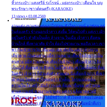
หิ้วกระเป๋า | แสงสุรีย์ รุ่งโรจน์ - แย่งกระเป๋า | เตือนใจ บุญ
พระรักษา (ซาวด์ดนตรี) (KARAOKE)
13 views • 03.08.2569
งานแต่ง เขาแซง แย่งเอาไปก่อน หัวใจอาวรณ์ มาซ่อน อยู่
ในห้องครัว ข้างนอกเจ้าสาว ส่งยิ้ม ให้คนไปทั่ว แต่เรา เฝ้า
อยู่ในครัว ทำตัวเป็นเด็ก ล้างจาน ในเมื่อ เจ้าสาว คือคน
บ้านใกล้ พึ่งพาอาศัย จำใจ ต้องไปช่วยงาน พอถึงเวลา เขา
พา กันเข้าพาขวัญ เพื่อนฝูง เฮฮาดังลั่น แต่เราล้างจาน
เดียวดาย เป็นคนพ่าย บ่มีความหมาย เคียงใจเจ้าบ่าว เป็น
คนพ่าย บ่มีความหมาย เคียงใจเจ้าบ่าว เพื่อนเจ้าสาว ยัง
เป็นบ่ได้ คือคนพ่าย ฮักคน ไม่มีใครสน เขาไม่เห็นคน ที่อยู่
ในครัว เจ้าสาว ก็มัวแต่งตัว สวยเด่น นั่งเคียงเจ้าบ่าว ที่เขา
เฝ้าคอย ใจเต้น หัวใจของเรา ลำเค็ญ ใครจะมองเห็น
ความใน ใจ เศร้า มันร้าวระบม ต้องมาขื่นขม เศร้าตรม
ท่ามความสุขี ช่วยงานเขาแต่ง แต่เรา แล้งมาหลายปี
เมื่อไรหนอจะ โชคดี ได้มีพิธีวิวาห์ หัวใจหล้า คอยไปคอย
มา คือหน้าที่เก่า หัวใจหล้า คอยไปคอยมา คือหน้าที่เก่า