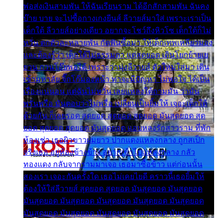
พ่อส่งเงินสามพัน ให้ฉันเรียนราม ได้อีกสักสามพัน ฉันคง
บ๊าย บาย จะไปซื้อกางเกงยีนส์ ลีวายส์มาใส่ เพราะเราเป็น
เด็กใต้ ลีวายส์อย่างเดียว อยากจะโชว์ถึงหิวโซ เด็กใต้ก็ไม่
หวั่น ตกตัวละหลายพัน กัดฟันซื้อมา ให้เด็กเทพเหลียวมอง
และต้องรู้ว่า เด็กใต้ไม่ธรรมดา แต่สุดยอด เดินโยกย้ายเย
ยวน กวนโอ๊ยพอได้ เพราะว่านุ่งลีวายส์ ตัวใหม่ใส่มา เดิน
เข้ามหาลัย จิ๊กโก๊มองหน้า ท่าจะมีปัญหา ไม่พอใจ ได้เป็น
เรื่องแน่นอน แต่ฉันไม่หวั่น เลยแหลงใต้ถามมัน ว่ามัน
พรั่นพรือ มันตอบว่าไม่พรื่อ เปลี่ยนเป็นยิ้มให้ เจอะเด็กใต้
ด้วยกัน ก็เลยรอด สุดยอด สุดยอด สุดยอด มันสุดยอด สุด
ยอด สุดยอด สุดยอด มันสุดยอด แอบหลงรักสาวราม ที่พัก
ห้องเช่า เธอผิวขาวผมยาว ปากแดงแหลงกลาง ถูกสเป็ก
จริงเธอ อยู่ห้องข้างข้าง อยากเข้าไปแหลงกลาง กลัว
ทองแดง กลับจากรามมาเจอ เธอมาซื้อข้าว แต่ก่อนนั้น
สองเรา เจอะกันครั้งใด เธอไม่เคยไยดี คราวนี้เธอยิ้มให้
ต้องให้ใส่ลีวายส์ สุดยอด สุดยอด มันสุดยอด มันสุดยอด
มันสุดยอด มันสุดยอด มันสุดยอด มันสุดยอด มันสุดยอด
มันสุดยอด มันสุดยอด มันสุดยอด มันสุดยอด มันสุดยอด