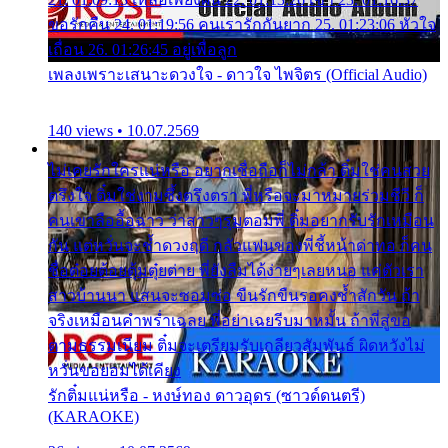
ขอรักคืน 24. 01:19:56 คนเรารักกันยาก 25. 01:23:06 หัวใจ
เถื่อน 26. 01:26:45 อยู่เพื่อลูก
เพลงเพราะเสนาะดวงใจ - ดาวใจ ไพจิตร (Official Audio)
140 views • 10.07.2569
ไม่เคยรักใครแน่หรือ อยากเชื่อถือก็ไม่กล้า ติ๋มใช่คนสวย
ตรึงใจ ติ๋มใช่งามซึ้งตรึงตรา พี่หรือจะมาหมายร่วมชีวี ก็
คนเขาลืออื้อฉาว ว่าสาวๆรุมตอมพี่ ติ๋มอยากรับรักเหมือน
กัน แต่หวั่นจะช้ำดวงฤดี กลัวแฟนของพี่ชี้หน้าด่าทอ ก็คน
ชื่อต๋อยต้อยตุ้มตุ๋ยต่าย พี่ยังลืมได้ง่ายๆเลยหนอ แค่ตัวเรา
สาวบ้านนา แสนจะซอมซ่อ ขืนรักขืนรอคงช้ำสักวัน ถ้า
จริงเหมือนคำพร่ำเฉลย พี่อย่าเฉยรีบมาหมั้น ถ้าพี่สู่ขอ
ตามธรรมเนียม ติ๋มจะเตรียมรับเกลียวสัมพันธ์ ผิดหวังไม่
หวั่นขอยอมได้เคียง
รักติ๋มแน่หรือ - หงษ์ทอง ดาวอุดร (ซาวด์ดนตรี)
(KARAOKE)