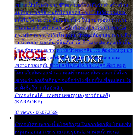
เพราะเป็นโรครักจาง ชีวิตเคว้งคว้าง เมื่อรักห่างร้างไกล
แม่ก็บอก พ่อก็สั่งจะรักใครสักครั้ง อย่าไปหวังความรวย
พลั้งไปใครจะช่วย ซื้อเปลมาไกว ให้ลูกบัวทอง เวรกรรม
ตามสนอง จึงเศร้าหมอง กลีบบัวทองต้องโรย บัวทองไม่
ตระหนัก เพราะไม่รักโคลนตม บัวทองท้องกลม เพราะลืม
ตมน้ำคลอง หลงลิ้น ที่สิ้นสัตย์ เจ้าจึงไม่ระมัด หลงกลิ่นลิ้น
โชย คำหวาน เขาวาดโรย บัวทองกลีบโรย ต้องร้อนรุม บัว
มาบานก่อนตูม ดุจไฟสุมร้อนรุมอุรา บัวทองผ่ายผอม
เพราะตรอมฤทัย ข้าวปลาไม่สนใจ ร้องไห้ลูกเดียว หยุด
โศก เสียเถิดทอง พักความเศร้าหมอง เถิดทองจ๋า ถึงใคร
เขาจะว่า ลูกเจ้าเกิดมา จะชื่อว่าไง พี่ขอเป็นเพื่อนปลอบใจ
จะตั้งชื่อให้ ว่าไอ้บังเอิญ
บัวทองร้องไห้ - เทพพร เพชรอุบล (ซาวด์ดนตรี)
(KARAOKE)
87 views • 06.07.2569
บัวทองโศก เพราะเป็นโรครักรุม ในอกกลัดกลุ้ม โดนแฟน
หนุ่มหลอกเอา เขารวย และรูปหล่อ มาพะเน้าพะนอ