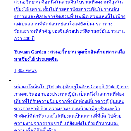
สวนอวี้หยวน คือหนึ่งในสวนจีนโบราณที่งดงามที่สุดใน
เซี่ยงไฮ้ เพราะเต็มไปด้วยสถาปัตยกรรมจีนโบราณอัน
งดงามและศิลปะการจัดสวนที่ประณีต สวนแห่งนี้ไม่เพียง
แต่เป็นสถานที่พักผ่อนหย่อนใจแต่ยังเป็นมรดกทาง
วัฒนธรรมที่สำคัญของจีนด้วยประวัติศาสตร์อันยาวนาน
กว่า 400 ปี
Yuyuan Garden : สวนอวี้หยวน จุดเช็กอินห้ามพลาดเมื่อ
มาเซี่ยงไฮ้ ประเทศจีน
1,302 views
หน้าผาโทจินโบ (Tojinbo) ตั้งอยู่ในจังหวัดฟุกุอิ (Fukui) ทาง
ภาคตะวันออกของประเทศญี่ปุ่น เป็นหนึ่งในสถานที่ท่อง
เที่ยวที่ได้รับความนิยมจากทั้งนักท่องเที่ยวชาวญี่ปุ่นและ
ชาวต่างชาติ ด้วยความงามของหน้าผาที่สูงชันและวิว
ทิวทัศน์ที่น่าทึ่ง และไม่เพียงแต่เป็นสถานที่ที่เต็มไปด้วย
ความงามจากธรรมชาติ แต่ยังแฝงไปด้วยตำนานและ
ความเชื่อที่ลึกซึ้งด้วย