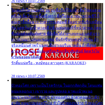
26 views • 10.07.2569
ไม่เคยรักใครแน่หรือ อยากเชื่อถือก็ไม่กล้า ติ๋มใช่คนสวย
ตรึงใจ ติ๋มใช่งามซึ้งตรึงตรา พี่หรือจะมาหมายร่วมชีวี ก็
คนเขาลืออื้อฉาว ว่าสาวๆรุมตอมพี่ ติ๋มอยากรับรักเหมือน
กัน แต่หวั่นจะช้ำดวงฤดี กลัวแฟนของพี่ชี้หน้าด่าทอ ก็คน
ชื่อต๋อยต้อยตุ้มตุ๋ยต่าย พี่ยังลืมได้ง่ายๆเลยหนอ แค่ตัวเรา
สาวบ้านนา แสนจะซอมซ่อ ขืนรักขืนรอคงช้ำสักวัน ถ้า
จริงเหมือนคำพร่ำเฉลย พี่อย่าเฉยรีบมาหมั้น ถ้าพี่สู่ขอ
ตามธรรมเนียม ติ๋มจะเตรียมรับเกลียวสัมพันธ์ ผิดหวังไม่
หวั่นขอยอมได้เคียง
รักติ๋มแน่หรือ - หงษ์ทอง ดาวอุดร (KARAOKE)
28 views • 10.07.2569
บัวทองโศก เพราะเป็นโรครักรุม ในอกกลัดกลุ้ม โดนแฟน
หนุ่มหลอกเอา เขารวย และรูปหล่อ มาพะเน้าพะนอ
ออเซาะจนใจเบา สงสาร บัวทองเศร้า น้ำตาคลอเบ้า เฝ้า
อาลัย หนุ่มรูปหล่อหนีไกล หัวใจบัวทองระรวย บัวทองโศก