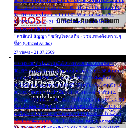
00:45:25 รอหน่อยน้องติ๋ม 15. 00:48:56 เรือล่มในหนอง 16.
00:51:43 บัตรเชิญสีเลือด 17. 00:56:07 อดีตรักโรงทอ 18.
01:00:00 เขมรไล่ควาย 19. 01:02:55 สาวสวนแตง 20.
01:05:51 แอบมอง 21. 01:09:27 พบรักปากน้ำโพ 22.
01:13:06 สายัณห์เมา
" สายัณห์ สัญญา " ขวัญใจคนเดิม - รวมเพลงดังเพราะๆ
ซึ้งๆ (Official Audio)
27 views • 21.07.2569
1. 00:00:00 ทำไมทำฉันได้ 2. 00:03:20 นางฟ้าสลัม 3.
00:06:50 คน 4. 00:10:36 บุญเหลือเกิน 5. 00:13:58 ฝนหยาด
สุดท้าย 6. 00:17:30 ยาใจยาจก 7. 00:20:30 คิดดูให้ดี 8.
00:24:21 ลบรอยแผลรัก 9. 00:27:35 เหมือนใจโดนกรีด 10.
00:30:54 ขบวนการเปาเปียว 11. 00:34:05 คำรำพัน 12.
00:37:20 ปาหนัน 13. 00:40:37 ใจเจ้ากรรม 14. 00:44:15 จูบ
ฉันแล้วจงตายเสีย 15. 00:47:24 ขอสูมาเต๊อะ 16. 00:51:11
คนใจมาร 17. 00:54:50 คืนทรมาน 18. 00:58:25 รักนี้สีดำ
19. 01:01:44 ส่วนเกิน 20. 01:05:42 หยาดน้ำฝนหยดน้ำตา
21. 01:09:13 เหลือเพียงฝัน 22. 01:13:26 เขา 23. 01:16:37