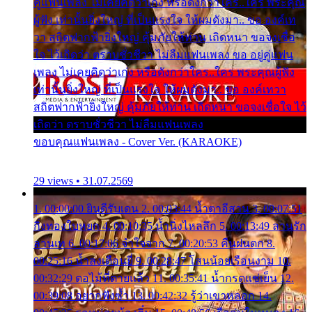
คู่แฟนเพลง ไม่เคยคิดว่าเก่ง หรือดังกว่าใคร..ใคร พระคุณ
ผู้ฟัง เท่านั้นยิ่งใหญ่ ที่เป็นแรงใจ ให้ผมดังมา.. ขอ องค์เท
วา สถิตฟากฟ้ายิ่งใหญ่ คุ้มภัยให้ท่าน เถิดหนา ขอจงเชื่อ
ใจ ไว้เถิดว่า ตราบชั่วชีวา ไม่ลืมแฟนเพลง ขอ อยู่คู่แฟน
เพลง ไม่เคยคิดว่าเก่ง หรือดังกว่าใคร..ใคร พระคุณผู้ฟัง
เท่านั้นยิ่งใหญ่ ที่เป็นแรงใจ ให้ผมดังมา.. ขอ องค์เทวา
สถิตฟากฟ้ายิ่งใหญ่ คุ้มภัยให้ท่าน เถิดหนา ขอจงเชื่อใจ ไว้
เถิดว่า ตราบชั่วชีวา ไม่ลืมแฟนเพลง
ขอบคุณแฟนเพลง - Cover Ver. (KARAOKE)
29 views • 31.07.2569
1. 00:00:00 ยินดีรับเดน 2. 00:03:44 น้ำตาอีสาน 3. 00:07:51
กิ่งทองใบหยก 4. 00:10:35 น้ำนิ่งไหลลึก 5. 00:13:49 ลานรัก
ลานเท 6. 00:17:06 จำใจจาก 7. 00:20:53 คืนฝนตก 8.
00:25:16 น้ำลงเดือนยี่ 9. 00:28:47 โสนน้อยเรือนงาม 10.
00:32:29 ตอไม้ที่ตายแล้ว 11. 00:35:41 น้ำกรดแช่เย็น 12.
00:39:08 อยากฟังซ้ำ 13. 00:42:32 รู้ว่าเขาหลอก 14.