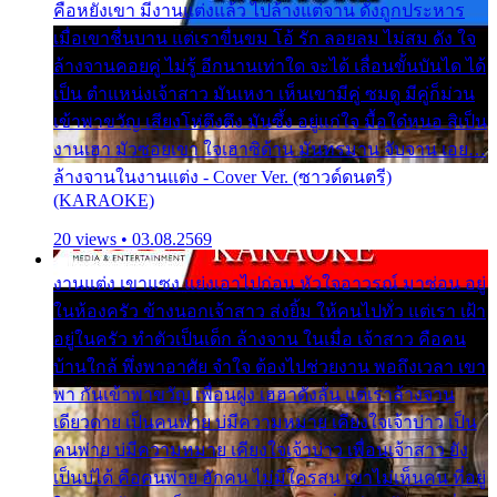
คือหยังเขา มีงานแต่งแล้ว ไปล้างแต่จาน ดั่งถูกประหาร
เมื่อเขาชื่นบาน แต่เราขื่นขม โอ้ รัก ลอยลม ไม่สม ดัง ใจ
ล้างจานคอยคู่ ไม่รู้ อีกนานเท่าใด จะได้ เลื่อนขั้นบันได ได้
เป็น ตำแหน่งเจ้าสาว มันเหงา เห็นเขามีคู่ ซมดู มีคู่ก็ม่วน
เข้าพาขวัญ เสียงโห่ตึงตึง มันซึ้ง อยู่แก่ใจ มื้อใด๋หนอ สิเป็น
งานเฮา มัวซอยเขา ใจเฮาซิด้าน มันทรมาน จับจาน เอย…
ล้างจานในงานแต่ง - Cover Ver. (ซาวด์ดนตรี)
(KARAOKE)
20 views • 03.08.2569
งานแต่ง เขาแซง แย่งเอาไปก่อน หัวใจอาวรณ์ มาซ่อน อยู่
ในห้องครัว ข้างนอกเจ้าสาว ส่งยิ้ม ให้คนไปทั่ว แต่เรา เฝ้า
อยู่ในครัว ทำตัวเป็นเด็ก ล้างจาน ในเมื่อ เจ้าสาว คือคน
บ้านใกล้ พึ่งพาอาศัย จำใจ ต้องไปช่วยงาน พอถึงเวลา เขา
พา กันเข้าพาขวัญ เพื่อนฝูง เฮฮาดังลั่น แต่เราล้างจาน
เดียวดาย เป็นคนพ่าย บ่มีความหมาย เคียงใจเจ้าบ่าว เป็น
คนพ่าย บ่มีความหมาย เคียงใจเจ้าบ่าว เพื่อนเจ้าสาว ยัง
เป็นบ่ได้ คือคนพ่าย ฮักคน ไม่มีใครสน เขาไม่เห็นคน ที่อยู่