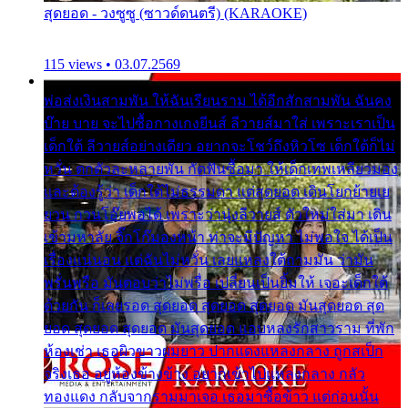
สุดยอด - วงซูซู (ซาวด์ดนตรี) (KARAOKE)
115 views • 03.07.2569
พ่อส่งเงินสามพัน ให้ฉันเรียนราม ได้อีกสักสามพัน ฉันคง
บ๊าย บาย จะไปซื้อกางเกงยีนส์ ลีวายส์มาใส่ เพราะเราเป็น
เด็กใต้ ลีวายส์อย่างเดียว อยากจะโชว์ถึงหิวโซ เด็กใต้ก็ไม่
หวั่น ตกตัวละหลายพัน กัดฟันซื้อมา ให้เด็กเทพเหลียวมอง
และต้องรู้ว่า เด็กใต้ไม่ธรรมดา แต่สุดยอด เดินโยกย้ายเย
ยวน กวนโอ๊ยพอได้ เพราะว่านุ่งลีวายส์ ตัวใหม่ใส่มา เดิน
เข้ามหาลัย จิ๊กโก๊มองหน้า ท่าจะมีปัญหา ไม่พอใจ ได้เป็น
เรื่องแน่นอน แต่ฉันไม่หวั่น เลยแหลงใต้ถามมัน ว่ามัน
พรั่นพรือ มันตอบว่าไม่พรื่อ เปลี่ยนเป็นยิ้มให้ เจอะเด็กใต้
ด้วยกัน ก็เลยรอด สุดยอด สุดยอด สุดยอด มันสุดยอด สุด
ยอด สุดยอด สุดยอด มันสุดยอด แอบหลงรักสาวราม ที่พัก
ห้องเช่า เธอผิวขาวผมยาว ปากแดงแหลงกลาง ถูกสเป็ก
จริงเธอ อยู่ห้องข้างข้าง อยากเข้าไปแหลงกลาง กลัว
ทองแดง กลับจากรามมาเจอ เธอมาซื้อข้าว แต่ก่อนนั้น