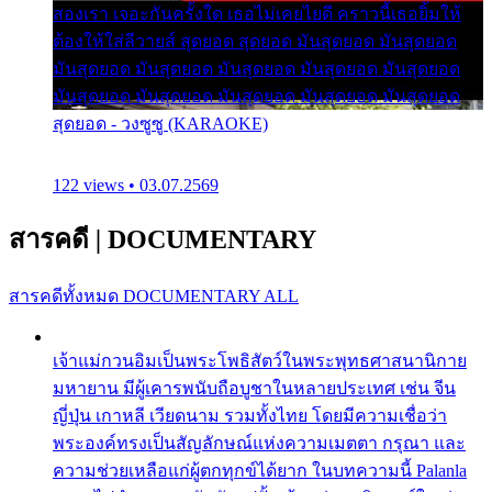
สองเรา เจอะกันครั้งใด เธอไม่เคยไยดี คราวนี้เธอยิ้มให้
ต้องให้ใส่ลีวายส์ สุดยอด สุดยอด มันสุดยอด มันสุดยอด
มันสุดยอด มันสุดยอด มันสุดยอด มันสุดยอด มันสุดยอด
มันสุดยอด มันสุดยอด มันสุดยอด มันสุดยอด มันสุดยอด
สุดยอด - วงซูซู (KARAOKE)
122 views • 03.07.2569
สารคดี
|
DOCUMENTARY
สารคดีทั้งหมด
DOCUMENTARY ALL
เจ้าแม่กวนอิมเป็นพระโพธิสัตว์ในพระพุทธศาสนานิกาย
มหายาน มีผู้เคารพนับถือบูชาในหลายประเทศ เช่น จีน
ญี่ปุ่น เกาหลี เวียดนาม รวมทั้งไทย โดยมีความเชื่อว่า
พระองค์ทรงเป็นสัญลักษณ์แห่งความเมตตา กรุณา และ
ความช่วยเหลือแก่ผู้ตกทุกข์ได้ยาก ในบทความนี้ Palanla