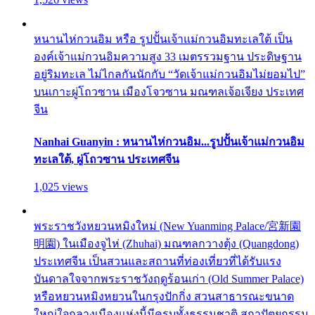
หนานไห่กวนอิม หรือ รูปปั้นเจ้าแม่กวนอิมทะเลใต้ เป็น
องค์เจ้าแม่กวนอิมความสูง 33 เมตรรวมฐาน ประดิษฐาน
อยู่ริมทะเล ไม่ไกลกันนักกับ “วัดเจ้าแม่กวนอิมไม่ยอมไป”
บนเกาะผู่โถวซาน เมืองโจวซาน มณฑลเจ้อเจียง ประเทศ
จีน
Nanhai Guanyin : หนานไห่กวนอิม...รูปปั้นเจ้าแม่กวนอิม
ทะเลใต้, ผู่โถวซาน ประเทศจีน
1,025 views
พระราชวังหยวนหมิงใหม่ (New Yuanming Palace/宮新園
明園) ในเมืองจูไห่ (Zhuhai) มณฑลกวางตุ้ง (Quangdong)
ประเทศจีน เป็นสวนและสถานที่ท่องเที่ยวที่ได้รับแรง
บันดาลใจจากพระราชวังฤดูร้อนเก่า (Old Summer Palace)
หรือหยวนหมิงหยวนในกรุงปักกิ่ง สวนสาธารณะขนาด
ใหญ่ใจกลางเมืองแห่งนี้มีครบทั้งธรรมชาติ สถาปัตยกรรม