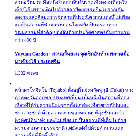
สวนอวี้หยวน คือหนึ่งในสวนจีนโบราณที่งดงามที่สุดใน
เซี่ยงไฮ้ เพราะเต็มไปด้วยสถาปัตยกรรมจีนโบราณอัน
งดงามและศิลปะการจัดสวนที่ประณีต สวนแห่งนี้ไม่เพียง
แต่เป็นสถานที่พักผ่อนหย่อนใจแต่ยังเป็นมรดกทาง
วัฒนธรรมที่สำคัญของจีนด้วยประวัติศาสตร์อันยาวนาน
กว่า 400 ปี
Yuyuan Garden : สวนอวี้หยวน จุดเช็กอินห้ามพลาดเมื่อ
มาเซี่ยงไฮ้ ประเทศจีน
1,302 views
หน้าผาโทจินโบ (Tojinbo) ตั้งอยู่ในจังหวัดฟุกุอิ (Fukui) ทาง
ภาคตะวันออกของประเทศญี่ปุ่น เป็นหนึ่งในสถานที่ท่อง
เที่ยวที่ได้รับความนิยมจากทั้งนักท่องเที่ยวชาวญี่ปุ่นและ
ชาวต่างชาติ ด้วยความงามของหน้าผาที่สูงชันและวิว
ทิวทัศน์ที่น่าทึ่ง และไม่เพียงแต่เป็นสถานที่ที่เต็มไปด้วย
ความงามจากธรรมชาติ แต่ยังแฝงไปด้วยตำนานและ
ความเชื่อที่ลึกซึ้งด้วย