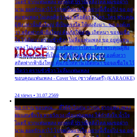
ไมตรี จากแฟนเพลง ทุกทุกที่ ปราณีหลั่งไหล ผมขอฝาก
นาม ยอดรักเอาไว้ โปรดเป็นแรงใจ อย่างนี้เรื่อยไป ขอ อยู่
คู่แฟนเพลง ไม่เคยคิดว่าเก่ง หรือดังกว่าใคร..ใคร พระคุณ
ผู้ฟัง เท่านั้นยิ่งใหญ่ ที่เป็นแรงใจ ให้ผมดังมา.. ขอ องค์เท
วา สถิตฟากฟ้ายิ่งใหญ่ คุ้มภัยให้ท่าน เถิดหนา ขอจงเชื่อ
ใจ ไว้เถิดว่า ตราบชั่วชีวา ไม่ลืมแฟนเพลง ขอ อยู่คู่แฟน
เพลง ไม่เคยคิดว่าเก่ง หรือดังกว่าใคร..ใคร พระคุณผู้ฟัง
เท่านั้นยิ่งใหญ่ ที่เป็นแรงใจ ให้ผมดังมา.. ขอ องค์เทวา
สถิตฟากฟ้ายิ่งใหญ่ คุ้มภัยให้ท่าน เถิดหนา ขอจงเชื่อใจ ไว้
เถิดว่า ตราบชั่วชีวา ไม่ลืมแฟนเพลง
ขอบคุณแฟนเพลง - Cover Ver. (ซาวด์ดนตรี) (KARAOKE)
24 views • 31.07.2569
ขอ กราบ ขอบคุณ.... ที่ได้รับไออุ่น การุณ จากแฟน เพลง
ผมแสนชื่นใจ หายวังเวง เมื่อแฟนเพลง ให้กำลังใจ น้ำใจ
ไมตรี จากแฟนเพลง ทุกทุกที่ ปราณีหลั่งไหล ผมขอฝาก
นาม ยอดรักเอาไว้ โปรดเป็นแรงใจ อย่างนี้เรื่อยไป ขอ อยู่