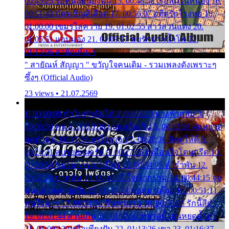
00:45:25 รอหน่อยน้องติ๋ม 15. 00:48:56 เรือล่มในหนอง 16.
00:51:43 บัตรเชิญสีเลือด 17. 00:56:07 อดีตรักโรงทอ 18.
01:00:00 เขมรไล่ควาย 19. 01:02:55 สาวสวนแตง 20.
01:05:51 แอบมอง 21. 01:09:27 พบรักปากน้ำโพ 22.
01:13:06 สายัณห์เมา
" สายัณห์ สัญญา " ขวัญใจคนเดิม - รวมเพลงดังเพราะๆ
ซึ้งๆ (Official Audio)
23 views • 21.07.2569
1. 00:00:00 ทำไมทำฉันได้ 2. 00:03:20 นางฟ้าสลัม 3.
00:06:50 คน 4. 00:10:36 บุญเหลือเกิน 5. 00:13:58 ฝนหยาด
สุดท้าย 6. 00:17:30 ยาใจยาจก 7. 00:20:30 คิดดูให้ดี 8.
00:24:21 ลบรอยแผลรัก 9. 00:27:35 เหมือนใจโดนกรีด 10.
00:30:54 ขบวนการเปาเปียว 11. 00:34:05 คำรำพัน 12.
00:37:20 ปาหนัน 13. 00:40:37 ใจเจ้ากรรม 14. 00:44:15 จูบ
ฉันแล้วจงตายเสีย 15. 00:47:24 ขอสูมาเต๊อะ 16. 00:51:11
คนใจมาร 17. 00:54:50 คืนทรมาน 18. 00:58:25 รักนี้สีดำ
19. 01:01:44 ส่วนเกิน 20. 01:05:42 หยาดน้ำฝนหยดน้ำตา
21. 01:09:13 เหลือเพียงฝัน 22. 01:13:26 เขา 23. 01:16:37