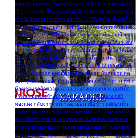
พ่อส่งเงินสามพัน ให้ฉันเรียนราม ได้อีกสักสามพัน ฉันคง
บ๊าย บาย จะไปซื้อกางเกงยีนส์ ลีวายส์มาใส่ เพราะเราเป็น
เด็กใต้ ลีวายส์อย่างเดียว อยากจะโชว์ถึงหิวโซ เด็กใต้ก็ไม่
หวั่น ตกตัวละหลายพัน กัดฟันซื้อมา ให้เด็กเทพเหลียวมอง
และต้องรู้ว่า เด็กใต้ไม่ธรรมดา แต่สุดยอด เดินโยกย้ายเย
ยวน กวนโอ๊ยพอได้ เพราะว่านุ่งลีวายส์ ตัวใหม่ใส่มา เดิน
เข้ามหาลัย จิ๊กโก๊มองหน้า ท่าจะมีปัญหา ไม่พอใจ ได้เป็น
เรื่องแน่นอน แต่ฉันไม่หวั่น เลยแหลงใต้ถามมัน ว่ามัน
พรั่นพรือ มันตอบว่าไม่พรื่อ เปลี่ยนเป็นยิ้มให้ เจอะเด็กใต้
ด้วยกัน ก็เลยรอด สุดยอด สุดยอด สุดยอด มันสุดยอด สุด
ยอด สุดยอด สุดยอด มันสุดยอด แอบหลงรักสาวราม ที่พัก
ห้องเช่า เธอผิวขาวผมยาว ปากแดงแหลงกลาง ถูกสเป็ก
จริงเธอ อยู่ห้องข้างข้าง อยากเข้าไปแหลงกลาง กลัว
ทองแดง กลับจากรามมาเจอ เธอมาซื้อข้าว แต่ก่อนนั้น
สองเรา เจอะกันครั้งใด เธอไม่เคยไยดี คราวนี้เธอยิ้มให้
ต้องให้ใส่ลีวายส์ สุดยอด สุดยอด มันสุดยอด มันสุดยอด
มันสุดยอด มันสุดยอด มันสุดยอด มันสุดยอด มันสุดยอด
มันสุดยอด มันสุดยอด มันสุดยอด มันสุดยอด มันสุดยอด