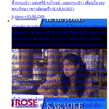
หิ้วกระเป๋า | แสงสุรีย์ รุ่งโรจน์ - แย่งกระเป๋า | เตือนใจ บุญ
พระรักษา (ซาวด์ดนตรี) (KARAOKE)
6 views • 03.08.2569
งานแต่ง เขาแซง แย่งเอาไปก่อน หัวใจอาวรณ์ มาซ่อน อยู่
ในห้องครัว ข้างนอกเจ้าสาว ส่งยิ้ม ให้คนไปทั่ว แต่เรา เฝ้า
อยู่ในครัว ทำตัวเป็นเด็ก ล้างจาน ในเมื่อ เจ้าสาว คือคน
บ้านใกล้ พึ่งพาอาศัย จำใจ ต้องไปช่วยงาน พอถึงเวลา เขา
พา กันเข้าพาขวัญ เพื่อนฝูง เฮฮาดังลั่น แต่เราล้างจาน
เดียวดาย เป็นคนพ่าย บ่มีความหมาย เคียงใจเจ้าบ่าว เป็น
คนพ่าย บ่มีความหมาย เคียงใจเจ้าบ่าว เพื่อนเจ้าสาว ยัง
เป็นบ่ได้ คือคนพ่าย ฮักคน ไม่มีใครสน เขาไม่เห็นคน ที่อยู่
ในครัว เจ้าสาว ก็มัวแต่งตัว สวยเด่น นั่งเคียงเจ้าบ่าว ที่เขา
เฝ้าคอย ใจเต้น หัวใจของเรา ลำเค็ญ ใครจะมองเห็น
ความใน ใจ เศร้า มันร้าวระบม ต้องมาขื่นขม เศร้าตรม
ท่ามความสุขี ช่วยงานเขาแต่ง แต่เรา แล้งมาหลายปี
เมื่อไรหนอจะ โชคดี ได้มีพิธีวิวาห์ หัวใจหล้า คอยไปคอย
มา คือหน้าที่เก่า หัวใจหล้า คอยไปคอยมา คือหน้าที่เก่า