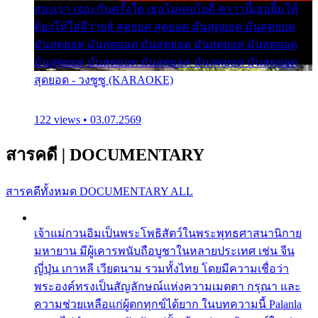
สองเรา เจอะกันครั้งใด เธอไม่เคยไยดี คราวนี้เธอยิ้มให้
ต้องให้ใส่ลีวายส์ สุดยอด สุดยอด มันสุดยอด มันสุดยอด
มันสุดยอด มันสุดยอด มันสุดยอด มันสุดยอด มันสุดยอด
มันสุดยอด มันสุดยอด มันสุดยอด มันสุดยอด มันสุดยอด
สุดยอด - วงซูซู (KARAOKE)
122 views • 03.07.2569
สารคดี
|
DOCUMENTARY
สารคดีทั้งหมด
DOCUMENTARY ALL
เจ้าแม่กวนอิมเป็นพระโพธิสัตว์ในพระพุทธศาสนานิกาย
มหายาน มีผู้เคารพนับถือบูชาในหลายประเทศ เช่น จีน
ญี่ปุ่น เกาหลี เวียดนาม รวมทั้งไทย โดยมีความเชื่อว่า
พระองค์ทรงเป็นสัญลักษณ์แห่งความเมตตา กรุณา และ
ความช่วยเหลือแก่ผู้ตกทุกข์ได้ยาก ในบทความนี้ Palanla