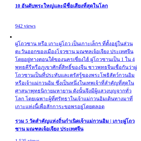
10 อันดับพระใหญ่และมีชื่อเสียงที่สุดในโลก
942 views
ผู่โถวซาน หรือ เกาะผู่โถว เป็นเกาะเล็กๆ ที่ตั้งอยู่ในส่วน
ตะวันออกของเมืองโจวซาน มณฑลเจ้อเจียง ประเทศจีน
โดยอยู่ทางตอนใต้ของนครเซี่ยงไฮ้ ผู่โถวซานเป็น 1 ใน 4
พุทธคีรีหรือภูเขาศักดิ์สิทธิ์ของจีน ชาวพุทธจีนเชื่อกันว่าผู่
โถวซานเป็นที่ประทับและตรัสรู้ของพระโพธิสัตว์กวนอิม
หรือเจ้าแม่กวนอิม ซึ่งเป็นหนึ่งในเทพเจ้าที่สำคัญที่สุดใน
ศาสนาพุทธนิกายมหายาน ดังนั้นจึงมีผู้แสวงบุญจากทั่ว
โลก โดยเฉพาะผู้ที่ศรัทธาในเจ้าแม่กวนอิมเดินทางมาที่
เกาะแห่งนี้เพื่อสักการะขอพรอยู่โดยตลอด
รวม 5 วัดสำคัญแห่งถิ่นกำเนิดเจ้าแม่กวนอิม | เกาะผู่โถว
ซาน มณฑลเจ้อเจียง ประเทศจีน
1,525 views