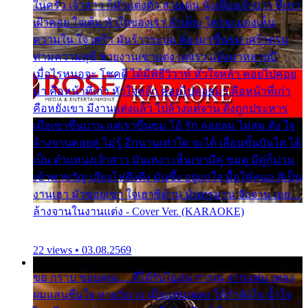
ในครัว เจ้าสาว ก็มัวแต่งตัว สวยเด่น นั่งเคียงเจ้าบ่าว ที่เขา
เฝ้าคอย ใจเต้น หัวใจของเรา ลำเค็ญ ใครจะมองเห็น
ความใน ใจ เศร้า มันร้าวระบม ต้องมาขื่นขม เศร้าตรม
ท่ามความสุขี ช่วยงานเขาแต่ง แต่เรา แล้งมาหลายปี
เมื่อไรหนอจะ โชคดี ได้มีพิธีวิวาห์ หัวใจหล้า คอยไปคอย
มา คือหน้าที่เก่า หัวใจหล้า คอยไปคอยมา คือหน้าที่เก่า
คือหยังเขา มีงานแต่งแล้ว ไปล้างแต่จาน ดั่งถูกประหาร
เมื่อเขาชื่นบาน แต่เราขื่นขม โอ้ รัก ลอยลม ไม่สม ดัง ใจ
ล้างจานคอยคู่ ไม่รู้ อีกนานเท่าใด จะได้ เลื่อนขั้นบันได ได้
เป็น ตำแหน่งเจ้าสาว มันเหงา เห็นเขามีคู่ ซมดู มีคู่ก็ม่วน
เข้าพาขวัญ เสียงโห่ตึงตึง มันซึ้ง อยู่แก่ใจ มื้อใด๋หนอ สิเป็น
งานเฮา มัวซอยเขา ใจเฮาซิด้าน มันทรมาน จับจาน เอย…
ล้างจานในงานแต่ง - Cover Ver. (KARAOKE)
22 views • 03.08.2569
ขอ กราบ ขอบคุณ.... ที่ได้รับไออุ่น การุณ จากแฟน เพลง
ผมแสนชื่นใจ หายวังเวง เมื่อแฟนเพลง ให้กำลังใจ น้ำใจ