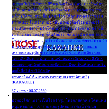
เพราะเป็นโรครักจาง ชีวิตเคว้งคว้าง เมื่อรักห่างร้างไกล
แม่ก็บอก พ่อก็สั่งจะรักใครสักครั้ง อย่าไปหวังความรวย
พลั้งไปใครจะช่วย ซื้อเปลมาไกว ให้ลูกบัวทอง เวรกรรม
ตามสนอง จึงเศร้าหมอง กลีบบัวทองต้องโรย บัวทองไม่
ตระหนัก เพราะไม่รักโคลนตม บัวทองท้องกลม เพราะลืม
ตมน้ำคลอง หลงลิ้น ที่สิ้นสัตย์ เจ้าจึงไม่ระมัด หลงกลิ่นลิ้น
โชย คำหวาน เขาวาดโรย บัวทองกลีบโรย ต้องร้อนรุม บัว
มาบานก่อนตูม ดุจไฟสุมร้อนรุมอุรา บัวทองผ่ายผอม
เพราะตรอมฤทัย ข้าวปลาไม่สนใจ ร้องไห้ลูกเดียว หยุด
โศก เสียเถิดทอง พักความเศร้าหมอง เถิดทองจ๋า ถึงใคร
เขาจะว่า ลูกเจ้าเกิดมา จะชื่อว่าไง พี่ขอเป็นเพื่อนปลอบใจ
จะตั้งชื่อให้ ว่าไอ้บังเอิญ
บัวทองร้องไห้ - เทพพร เพชรอุบล (ซาวด์ดนตรี)
(KARAOKE)
87 views • 06.07.2569
บัวทองโศก เพราะเป็นโรครักรุม ในอกกลัดกลุ้ม โดนแฟน
หนุ่มหลอกเอา เขารวย และรูปหล่อ มาพะเน้าพะนอ