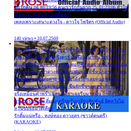
ขอรักคืน 24. 01:19:56 คนเรารักกันยาก 25. 01:23:06 หัวใจ
เถื่อน 26. 01:26:45 อยู่เพื่อลูก
เพลงเพราะเสนาะดวงใจ - ดาวใจ ไพจิตร (Official Audio)
140 views • 10.07.2569
ไม่เคยรักใครแน่หรือ อยากเชื่อถือก็ไม่กล้า ติ๋มใช่คนสวย
ตรึงใจ ติ๋มใช่งามซึ้งตรึงตรา พี่หรือจะมาหมายร่วมชีวี ก็
คนเขาลืออื้อฉาว ว่าสาวๆรุมตอมพี่ ติ๋มอยากรับรักเหมือน
กัน แต่หวั่นจะช้ำดวงฤดี กลัวแฟนของพี่ชี้หน้าด่าทอ ก็คน
ชื่อต๋อยต้อยตุ้มตุ๋ยต่าย พี่ยังลืมได้ง่ายๆเลยหนอ แค่ตัวเรา
สาวบ้านนา แสนจะซอมซ่อ ขืนรักขืนรอคงช้ำสักวัน ถ้า
จริงเหมือนคำพร่ำเฉลย พี่อย่าเฉยรีบมาหมั้น ถ้าพี่สู่ขอ
ตามธรรมเนียม ติ๋มจะเตรียมรับเกลียวสัมพันธ์ ผิดหวังไม่
หวั่นขอยอมได้เคียง
รักติ๋มแน่หรือ - หงษ์ทอง ดาวอุดร (ซาวด์ดนตรี)
(KARAOKE)