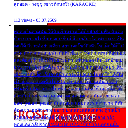
สุดยอด - วงซูซู (ซาวด์ดนตรี) (KARAOKE)
113 views • 03.07.2569
พ่อส่งเงินสามพัน ให้ฉันเรียนราม ได้อีกสักสามพัน ฉันคง
บ๊าย บาย จะไปซื้อกางเกงยีนส์ ลีวายส์มาใส่ เพราะเราเป็น
เด็กใต้ ลีวายส์อย่างเดียว อยากจะโชว์ถึงหิวโซ เด็กใต้ก็ไม่
หวั่น ตกตัวละหลายพัน กัดฟันซื้อมา ให้เด็กเทพเหลียวมอง
และต้องรู้ว่า เด็กใต้ไม่ธรรมดา แต่สุดยอด เดินโยกย้ายเย
ยวน กวนโอ๊ยพอได้ เพราะว่านุ่งลีวายส์ ตัวใหม่ใส่มา เดิน
เข้ามหาลัย จิ๊กโก๊มองหน้า ท่าจะมีปัญหา ไม่พอใจ ได้เป็น
เรื่องแน่นอน แต่ฉันไม่หวั่น เลยแหลงใต้ถามมัน ว่ามัน
พรั่นพรือ มันตอบว่าไม่พรื่อ เปลี่ยนเป็นยิ้มให้ เจอะเด็กใต้
ด้วยกัน ก็เลยรอด สุดยอด สุดยอด สุดยอด มันสุดยอด สุด
ยอด สุดยอด สุดยอด มันสุดยอด แอบหลงรักสาวราม ที่พัก
ห้องเช่า เธอผิวขาวผมยาว ปากแดงแหลงกลาง ถูกสเป็ก
จริงเธอ อยู่ห้องข้างข้าง อยากเข้าไปแหลงกลาง กลัว
ทองแดง กลับจากรามมาเจอ เธอมาซื้อข้าว แต่ก่อนนั้น