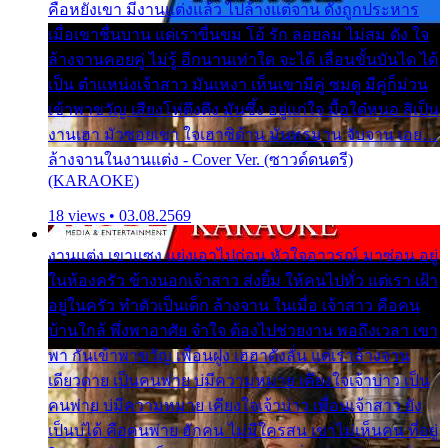
คือหยังเขา มีงานแต่งแล้ว ไปล้างแต่จาน ดั่งถูกประหาร
เมื่อเขาชื่นบาน แต่เราขื่นขม โอ้ รัก ลอยลม ไม่สม ดัง ใจ
ล้างจานคอยคู่ ไม่รู้ อีกนานเท่าใด จะได้ เลื่อนขั้นบันได ได้
เป็น ตำแหน่งเจ้าสาว มันเหงา เห็นเขามีคู่ ซมดู มีคู่ก็ม่วน
เข้าพาขวัญ เสียงโห่ตึงตึง มันซึ้ง อยู่แก่ใจ มื้อใด๋หนอ สิเป็น
งานเฮา มัวซอยเขา ใจเฮาซิด้าน มันทรมาน จับจาน เอย…
ล้างจานในงานแต่ง - Cover Ver. (ซาวด์ดนตรี)
(KARAOKE)
18 views • 03.08.2569
งานแต่ง เขาแซง แย่งเอาไปก่อน หัวใจอาวรณ์ มาซ่อน อยู่
ในห้องครัว ข้างนอกเจ้าสาว ส่งยิ้ม ให้คนไปทั่ว แต่เรา เฝ้า
อยู่ในครัว ทำตัวเป็นเด็ก ล้างจาน ในเมื่อ เจ้าสาว คือคน
บ้านใกล้ พึ่งพาอาศัย จำใจ ต้องไปช่วยงาน พอถึงเวลา เขา
พา กันเข้าพาขวัญ เพื่อนฝูง เฮฮาดังลั่น แต่เราล้างจาน
เดียวดาย เป็นคนพ่าย บ่มีความหมาย เคียงใจเจ้าบ่าว เป็น
คนพ่าย บ่มีความหมาย เคียงใจเจ้าบ่าว เพื่อนเจ้าสาว ยัง
เป็นบ่ได้ คือคนพ่าย ฮักคน ไม่มีใครสน เขาไม่เห็นคน ที่อยู่