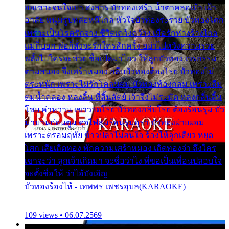
ออเซาะจนใจเบา สงสาร บัวทองเศร้า น้ำตาคลอเบ้า เฝ้า
อาลัย หนุ่มรูปหล่อหนีไกล หัวใจบัวทองระรวย บัวทองโศก
เพราะเป็นโรครักจาง ชีวิตเคว้งคว้าง เมื่อรักห่างร้างไกล
แม่ก็บอก พ่อก็สั่งจะรักใครสักครั้ง อย่าไปหวังความรวย
พลั้งไปใครจะช่วย ซื้อเปลมาไกว ให้ลูกบัวทอง เวรกรรม
ตามสนอง จึงเศร้าหมอง กลีบบัวทองต้องโรย บัวทองไม่
ตระหนัก เพราะไม่รักโคลนตม บัวทองท้องกลม เพราะลืม
ตมน้ำคลอง หลงลิ้น ที่สิ้นสัตย์ เจ้าจึงไม่ระมัด หลงกลิ่นลิ้น
โชย คำหวาน เขาวาดโรย บัวทองกลีบโรย ต้องร้อนรุม บัว
มาบานก่อนตูม ดุจไฟสุมร้อนรุมอุรา บัวทองผ่ายผอม
เพราะตรอมฤทัย ข้าวปลาไม่สนใจ ร้องไห้ลูกเดียว หยุด
โศก เสียเถิดทอง พักความเศร้าหมอง เถิดทองจ๋า ถึงใคร
เขาจะว่า ลูกเจ้าเกิดมา จะชื่อว่าไง พี่ขอเป็นเพื่อนปลอบใจ
จะตั้งชื่อให้ ว่าไอ้บังเอิญ
บัวทองร้องไห้ - เทพพร เพชรอุบล(KARAOKE)
109 views • 06.07.2569