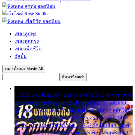
เพลงลูกทุ่ง
เพลงลูกกรุง
เพลงเพื่อชีวิต
อัลบั้ม
เพลงทั้งหมด
Music All
ค้นหา
Search
1. 00:00 สามสิบยังแจ๋ว - ยอดรัก สลักใจ 2. 02:49 รักมาห้าปี
- ศรเพชร ศรสุพรรณ 3. 05:57 รักสาวเสื้อลาย - แสงสุรีย์
รุ่งโรจน์ 4. 09:51 รักสะท้านดินสะเทือน - ยอดรัก สลักใจ 5.
12:23 มอเตอร์ไซค์ทำหล่น - ศรเพชร ศรสุพรรณ 6. 14:49
หิ้วกระเป๋า - แสงสุรีย์ รุ่งโรจน์ 7. 17:57 รักเผื่อเลือก - ยอด
รัก สลักใจ 8. 21:21 น้ำตาไอ้หนุ่ม - ศรเพชร ศรสุพรรณ 9.