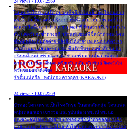
24 views • 10.07.2569
ไม่เคยรักใครแน่หรือ อยากเชื่อถือก็ไม่กล้า ติ๋มใช่คนสวย
ตรึงใจ ติ๋มใช่งามซึ้งตรึงตรา พี่หรือจะมาหมายร่วมชีวี ก็
คนเขาลืออื้อฉาว ว่าสาวๆรุมตอมพี่ ติ๋มอยากรับรักเหมือน
กัน แต่หวั่นจะช้ำดวงฤดี กลัวแฟนของพี่ชี้หน้าด่าทอ ก็คน
ชื่อต๋อยต้อยตุ้มตุ๋ยต่าย พี่ยังลืมได้ง่ายๆเลยหนอ แค่ตัวเรา
สาวบ้านนา แสนจะซอมซ่อ ขืนรักขืนรอคงช้ำสักวัน ถ้า
จริงเหมือนคำพร่ำเฉลย พี่อย่าเฉยรีบมาหมั้น ถ้าพี่สู่ขอ
ตามธรรมเนียม ติ๋มจะเตรียมรับเกลียวสัมพันธ์ ผิดหวังไม่
หวั่นขอยอมได้เคียง
รักติ๋มแน่หรือ - หงษ์ทอง ดาวอุดร (KARAOKE)
24 views • 10.07.2569
บัวทองโศก เพราะเป็นโรครักรุม ในอกกลัดกลุ้ม โดนแฟน
หนุ่มหลอกเอา เขารวย และรูปหล่อ มาพะเน้าพะนอ
ออเซาะจนใจเบา สงสาร บัวทองเศร้า น้ำตาคลอเบ้า เฝ้า
อาลัย หนุ่มรูปหล่อหนีไกล หัวใจบัวทองระรวย บัวทองโศก