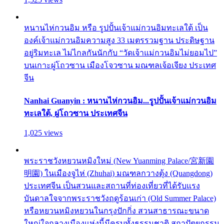
หนานไห่กวนอิม หรือ รูปปั้นเจ้าแม่กวนอิมทะเลใต้ เป็น
องค์เจ้าแม่กวนอิมความสูง 33 เมตรรวมฐาน ประดิษฐาน
อยู่ริมทะเล ไม่ไกลกันนักกับ “วัดเจ้าแม่กวนอิมไม่ยอมไป”
บนเกาะผู่โถวซาน เมืองโจวซาน มณฑลเจ้อเจียง ประเทศ
จีน
Nanhai Guanyin : หนานไห่กวนอิม...รูปปั้นเจ้าแม่กวนอิม
ทะเลใต้, ผู่โถวซาน ประเทศจีน
1,025 views
พระราชวังหยวนหมิงใหม่ (New Yuanming Palace/宮新園
明園) ในเมืองจูไห่ (Zhuhai) มณฑลกวางตุ้ง (Quangdong)
ประเทศจีน เป็นสวนและสถานที่ท่องเที่ยวที่ได้รับแรง
บันดาลใจจากพระราชวังฤดูร้อนเก่า (Old Summer Palace)
หรือหยวนหมิงหยวนในกรุงปักกิ่ง สวนสาธารณะขนาด
ใหญ่ใจกลางเมืองแห่งนี้มีครบทั้งธรรมชาติ สถาปัตยกรรม