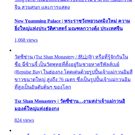
จีน สวนสนุก และการแสดง
New Yuanming Palace | พระราชวังหยวนหมิงใหม่ ความ
ยิ่งใหญ่แห่งประวัติศาสตร์ มณฑลกวางตุ้ง ประเทศจีน
1,068 views
วัดซีซ่าน (Tsz Shan Monastery / 慈山寺) หรือที่รู้จักกันใน
ชื่อ ฉี่ซ้านจี๋ เป็นวัดพุทธที่ตั้งอยู่ริมชายหาดรีพัลส์เบย์
(Repulse Bay) ในฮ่องกง โดดเด่นด้วยรูปปั้นเจ้าแม่กวนอิมสี
ขาวขนาดใหญ่ สูงถึง 76 เมตร ซึ่งเป็นรูปปั้นเจ้าแม่กวนอิม
ที่สูงเป็นอันดับต้นๆ ของโลก
Tsz Shan Monastery | วัดซีซ่าน…งามสง่าเจ้าแม่กวนอิ
มองค์ใหญ่แห่งฮ่องกง
824 views