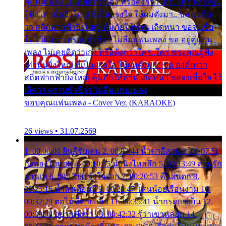
คู่แฟนเพลง ไม่เคยคิดว่าเก่ง หรือดังกว่าใคร..ใคร พระคุณ
ผู้ฟัง เท่านั้นยิ่งใหญ่ ที่เป็นแรงใจ ให้ผมดังมา.. ขอ องค์เท
วา สถิตฟากฟ้ายิ่งใหญ่ คุ้มภัยให้ท่าน เถิดหนา ขอจงเชื่อ
ใจ ไว้เถิดว่า ตราบชั่วชีวา ไม่ลืมแฟนเพลง ขอ อยู่คู่แฟน
เพลง ไม่เคยคิดว่าเก่ง หรือดังกว่าใคร..ใคร พระคุณผู้ฟัง
เท่านั้นยิ่งใหญ่ ที่เป็นแรงใจ ให้ผมดังมา.. ขอ องค์เทวา
สถิตฟากฟ้ายิ่งใหญ่ คุ้มภัยให้ท่าน เถิดหนา ขอจงเชื่อใจ ไว้
เถิดว่า ตราบชั่วชีวา ไม่ลืมแฟนเพลง
ขอบคุณแฟนเพลง - Cover Ver. (KARAOKE)
26 views • 31.07.2569
1. 00:00:00 ยินดีรับเดน 2. 00:03:44 น้ำตาอีสาน 3. 00:07:51
กิ่งทองใบหยก 4. 00:10:35 น้ำนิ่งไหลลึก 5. 00:13:49 ลานรัก
ลานเท 6. 00:17:06 จำใจจาก 7. 00:20:53 คืนฝนตก 8.
00:25:16 น้ำลงเดือนยี่ 9. 00:28:47 โสนน้อยเรือนงาม 10.
00:32:29 ตอไม้ที่ตายแล้ว 11. 00:35:41 น้ำกรดแช่เย็น 12.
00:39:08 อยากฟังซ้ำ 13. 00:42:32 รู้ว่าเขาหลอก 14.