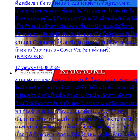
คือหยังเขา มีงานแต่งแล้ว ไปล้างแต่จาน ดั่งถูกประหาร
เมื่อเขาชื่นบาน แต่เราขื่นขม โอ้ รัก ลอยลม ไม่สม ดัง ใจ
ล้างจานคอยคู่ ไม่รู้ อีกนานเท่าใด จะได้ เลื่อนขั้นบันได ได้
เป็น ตำแหน่งเจ้าสาว มันเหงา เห็นเขามีคู่ ซมดู มีคู่ก็ม่วน
เข้าพาขวัญ เสียงโห่ตึงตึง มันซึ้ง อยู่แก่ใจ มื้อใด๋หนอ สิเป็น
งานเฮา มัวซอยเขา ใจเฮาซิด้าน มันทรมาน จับจาน เอย…
ล้างจานในงานแต่ง - Cover Ver. (ซาวด์ดนตรี)
(KARAOKE)
17 views • 03.08.2569
งานแต่ง เขาแซง แย่งเอาไปก่อน หัวใจอาวรณ์ มาซ่อน อยู่
ในห้องครัว ข้างนอกเจ้าสาว ส่งยิ้ม ให้คนไปทั่ว แต่เรา เฝ้า
อยู่ในครัว ทำตัวเป็นเด็ก ล้างจาน ในเมื่อ เจ้าสาว คือคน
บ้านใกล้ พึ่งพาอาศัย จำใจ ต้องไปช่วยงาน พอถึงเวลา เขา
พา กันเข้าพาขวัญ เพื่อนฝูง เฮฮาดังลั่น แต่เราล้างจาน
เดียวดาย เป็นคนพ่าย บ่มีความหมาย เคียงใจเจ้าบ่าว เป็น
คนพ่าย บ่มีความหมาย เคียงใจเจ้าบ่าว เพื่อนเจ้าสาว ยัง
เป็นบ่ได้ คือคนพ่าย ฮักคน ไม่มีใครสน เขาไม่เห็นคน ที่อยู่