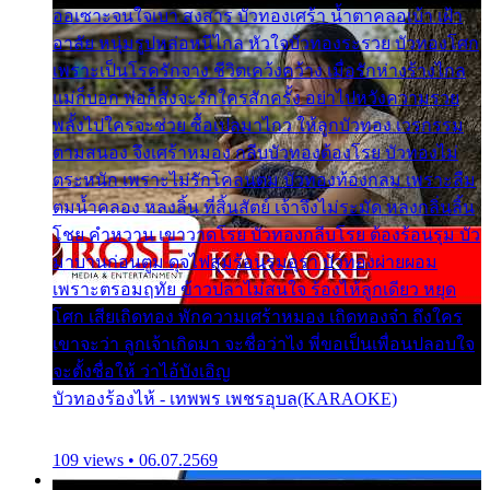
ออเซาะจนใจเบา สงสาร บัวทองเศร้า น้ำตาคลอเบ้า เฝ้า
อาลัย หนุ่มรูปหล่อหนีไกล หัวใจบัวทองระรวย บัวทองโศก
เพราะเป็นโรครักจาง ชีวิตเคว้งคว้าง เมื่อรักห่างร้างไกล
แม่ก็บอก พ่อก็สั่งจะรักใครสักครั้ง อย่าไปหวังความรวย
พลั้งไปใครจะช่วย ซื้อเปลมาไกว ให้ลูกบัวทอง เวรกรรม
ตามสนอง จึงเศร้าหมอง กลีบบัวทองต้องโรย บัวทองไม่
ตระหนัก เพราะไม่รักโคลนตม บัวทองท้องกลม เพราะลืม
ตมน้ำคลอง หลงลิ้น ที่สิ้นสัตย์ เจ้าจึงไม่ระมัด หลงกลิ่นลิ้น
โชย คำหวาน เขาวาดโรย บัวทองกลีบโรย ต้องร้อนรุม บัว
มาบานก่อนตูม ดุจไฟสุมร้อนรุมอุรา บัวทองผ่ายผอม
เพราะตรอมฤทัย ข้าวปลาไม่สนใจ ร้องไห้ลูกเดียว หยุด
โศก เสียเถิดทอง พักความเศร้าหมอง เถิดทองจ๋า ถึงใคร
เขาจะว่า ลูกเจ้าเกิดมา จะชื่อว่าไง พี่ขอเป็นเพื่อนปลอบใจ
จะตั้งชื่อให้ ว่าไอ้บังเอิญ
บัวทองร้องไห้ - เทพพร เพชรอุบล(KARAOKE)
109 views • 06.07.2569