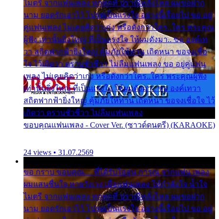
ไมตรี จากแฟนเพลง ทุกทุกที่ ปราณีหลั่งไหล ผมขอฝาก
นาม ยอดรักเอาไว้ โปรดเป็นแรงใจ อย่างนี้เรื่อยไป ขอ อยู่
คู่แฟนเพลง ไม่เคยคิดว่าเก่ง หรือดังกว่าใคร..ใคร พระคุณ
ผู้ฟัง เท่านั้นยิ่งใหญ่ ที่เป็นแรงใจ ให้ผมดังมา.. ขอ องค์เท
วา สถิตฟากฟ้ายิ่งใหญ่ คุ้มภัยให้ท่าน เถิดหนา ขอจงเชื่อ
ใจ ไว้เถิดว่า ตราบชั่วชีวา ไม่ลืมแฟนเพลง ขอ อยู่คู่แฟน
เพลง ไม่เคยคิดว่าเก่ง หรือดังกว่าใคร..ใคร พระคุณผู้ฟัง
เท่านั้นยิ่งใหญ่ ที่เป็นแรงใจ ให้ผมดังมา.. ขอ องค์เทวา
สถิตฟากฟ้ายิ่งใหญ่ คุ้มภัยให้ท่าน เถิดหนา ขอจงเชื่อใจ ไว้
เถิดว่า ตราบชั่วชีวา ไม่ลืมแฟนเพลง
ขอบคุณแฟนเพลง - Cover Ver. (ซาวด์ดนตรี) (KARAOKE)
24 views • 31.07.2569
ขอ กราบ ขอบคุณ.... ที่ได้รับไออุ่น การุณ จากแฟน เพลง
ผมแสนชื่นใจ หายวังเวง เมื่อแฟนเพลง ให้กำลังใจ น้ำใจ
ไมตรี จากแฟนเพลง ทุกทุกที่ ปราณีหลั่งไหล ผมขอฝาก
นาม ยอดรักเอาไว้ โปรดเป็นแรงใจ อย่างนี้เรื่อยไป ขอ อยู่