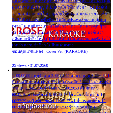
คู่แฟนเพลง ไม่เคยคิดว่าเก่ง หรือดังกว่าใคร..ใคร พระคุณ
ผู้ฟัง เท่านั้นยิ่งใหญ่ ที่เป็นแรงใจ ให้ผมดังมา.. ขอ องค์เท
วา สถิตฟากฟ้ายิ่งใหญ่ คุ้มภัยให้ท่าน เถิดหนา ขอจงเชื่อ
ใจ ไว้เถิดว่า ตราบชั่วชีวา ไม่ลืมแฟนเพลง ขอ อยู่คู่แฟน
เพลง ไม่เคยคิดว่าเก่ง หรือดังกว่าใคร..ใคร พระคุณผู้ฟัง
เท่านั้นยิ่งใหญ่ ที่เป็นแรงใจ ให้ผมดังมา.. ขอ องค์เทวา
สถิตฟากฟ้ายิ่งใหญ่ คุ้มภัยให้ท่าน เถิดหนา ขอจงเชื่อใจ ไว้
เถิดว่า ตราบชั่วชีวา ไม่ลืมแฟนเพลง
ขอบคุณแฟนเพลง - Cover Ver. (KARAOKE)
25 views • 31.07.2569
1. 00:00:00 ยินดีรับเดน 2. 00:03:44 น้ำตาอีสาน 3. 00:07:51
กิ่งทองใบหยก 4. 00:10:35 น้ำนิ่งไหลลึก 5. 00:13:49 ลานรัก
ลานเท 6. 00:17:06 จำใจจาก 7. 00:20:53 คืนฝนตก 8.
00:25:16 น้ำลงเดือนยี่ 9. 00:28:47 โสนน้อยเรือนงาม 10.
00:32:29 ตอไม้ที่ตายแล้ว 11. 00:35:41 น้ำกรดแช่เย็น 12.
00:39:08 อยากฟังซ้ำ 13. 00:42:32 รู้ว่าเขาหลอก 14.