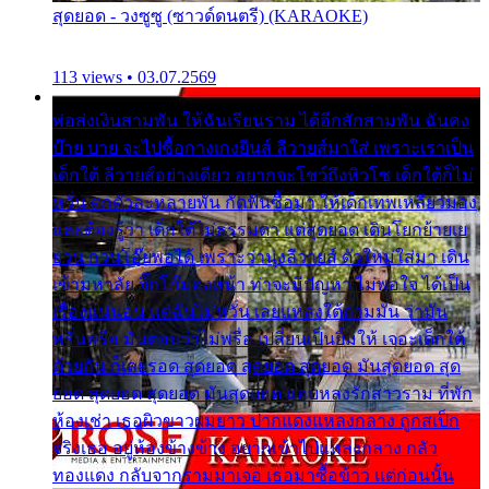
สุดยอด - วงซูซู (ซาวด์ดนตรี) (KARAOKE)
113 views • 03.07.2569
พ่อส่งเงินสามพัน ให้ฉันเรียนราม ได้อีกสักสามพัน ฉันคง
บ๊าย บาย จะไปซื้อกางเกงยีนส์ ลีวายส์มาใส่ เพราะเราเป็น
เด็กใต้ ลีวายส์อย่างเดียว อยากจะโชว์ถึงหิวโซ เด็กใต้ก็ไม่
หวั่น ตกตัวละหลายพัน กัดฟันซื้อมา ให้เด็กเทพเหลียวมอง
และต้องรู้ว่า เด็กใต้ไม่ธรรมดา แต่สุดยอด เดินโยกย้ายเย
ยวน กวนโอ๊ยพอได้ เพราะว่านุ่งลีวายส์ ตัวใหม่ใส่มา เดิน
เข้ามหาลัย จิ๊กโก๊มองหน้า ท่าจะมีปัญหา ไม่พอใจ ได้เป็น
เรื่องแน่นอน แต่ฉันไม่หวั่น เลยแหลงใต้ถามมัน ว่ามัน
พรั่นพรือ มันตอบว่าไม่พรื่อ เปลี่ยนเป็นยิ้มให้ เจอะเด็กใต้
ด้วยกัน ก็เลยรอด สุดยอด สุดยอด สุดยอด มันสุดยอด สุด
ยอด สุดยอด สุดยอด มันสุดยอด แอบหลงรักสาวราม ที่พัก
ห้องเช่า เธอผิวขาวผมยาว ปากแดงแหลงกลาง ถูกสเป็ก
จริงเธอ อยู่ห้องข้างข้าง อยากเข้าไปแหลงกลาง กลัว
ทองแดง กลับจากรามมาเจอ เธอมาซื้อข้าว แต่ก่อนนั้น