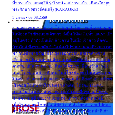
หิ้วกระเป๋า | แสงสุรีย์ รุ่งโรจน์ - แย่งกระเป๋า | เตือนใจ บุญ
พระรักษา (ซาวด์ดนตรี) (KARAOKE)
5 views • 03.08.2569
งานแต่ง เขาแซง แย่งเอาไปก่อน หัวใจอาวรณ์ มาซ่อน อยู่
ในห้องครัว ข้างนอกเจ้าสาว ส่งยิ้ม ให้คนไปทั่ว แต่เรา เฝ้า
อยู่ในครัว ทำตัวเป็นเด็ก ล้างจาน ในเมื่อ เจ้าสาว คือคน
บ้านใกล้ พึ่งพาอาศัย จำใจ ต้องไปช่วยงาน พอถึงเวลา เขา
พา กันเข้าพาขวัญ เพื่อนฝูง เฮฮาดังลั่น แต่เราล้างจาน
เดียวดาย เป็นคนพ่าย บ่มีความหมาย เคียงใจเจ้าบ่าว เป็น
คนพ่าย บ่มีความหมาย เคียงใจเจ้าบ่าว เพื่อนเจ้าสาว ยัง
เป็นบ่ได้ คือคนพ่าย ฮักคน ไม่มีใครสน เขาไม่เห็นคน ที่อยู่
ในครัว เจ้าสาว ก็มัวแต่งตัว สวยเด่น นั่งเคียงเจ้าบ่าว ที่เขา
เฝ้าคอย ใจเต้น หัวใจของเรา ลำเค็ญ ใครจะมองเห็น
ความใน ใจ เศร้า มันร้าวระบม ต้องมาขื่นขม เศร้าตรม
ท่ามความสุขี ช่วยงานเขาแต่ง แต่เรา แล้งมาหลายปี
เมื่อไรหนอจะ โชคดี ได้มีพิธีวิวาห์ หัวใจหล้า คอยไปคอย
มา คือหน้าที่เก่า หัวใจหล้า คอยไปคอยมา คือหน้าที่เก่า