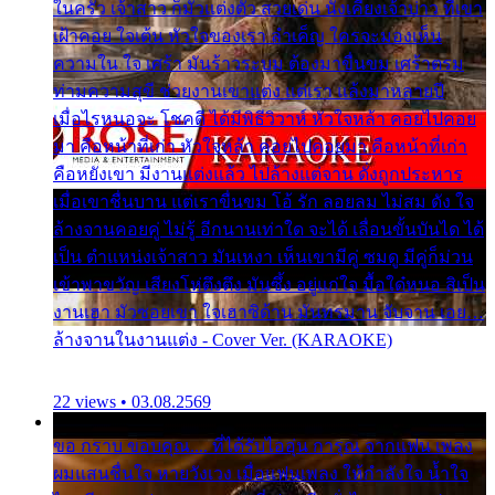
ในครัว เจ้าสาว ก็มัวแต่งตัว สวยเด่น นั่งเคียงเจ้าบ่าว ที่เขา
เฝ้าคอย ใจเต้น หัวใจของเรา ลำเค็ญ ใครจะมองเห็น
ความใน ใจ เศร้า มันร้าวระบม ต้องมาขื่นขม เศร้าตรม
ท่ามความสุขี ช่วยงานเขาแต่ง แต่เรา แล้งมาหลายปี
เมื่อไรหนอจะ โชคดี ได้มีพิธีวิวาห์ หัวใจหล้า คอยไปคอย
มา คือหน้าที่เก่า หัวใจหล้า คอยไปคอยมา คือหน้าที่เก่า
คือหยังเขา มีงานแต่งแล้ว ไปล้างแต่จาน ดั่งถูกประหาร
เมื่อเขาชื่นบาน แต่เราขื่นขม โอ้ รัก ลอยลม ไม่สม ดัง ใจ
ล้างจานคอยคู่ ไม่รู้ อีกนานเท่าใด จะได้ เลื่อนขั้นบันได ได้
เป็น ตำแหน่งเจ้าสาว มันเหงา เห็นเขามีคู่ ซมดู มีคู่ก็ม่วน
เข้าพาขวัญ เสียงโห่ตึงตึง มันซึ้ง อยู่แก่ใจ มื้อใด๋หนอ สิเป็น
งานเฮา มัวซอยเขา ใจเฮาซิด้าน มันทรมาน จับจาน เอย…
ล้างจานในงานแต่ง - Cover Ver. (KARAOKE)
22 views • 03.08.2569
ขอ กราบ ขอบคุณ.... ที่ได้รับไออุ่น การุณ จากแฟน เพลง
ผมแสนชื่นใจ หายวังเวง เมื่อแฟนเพลง ให้กำลังใจ น้ำใจ