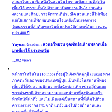
สวนอวี้หยวน คือหนึ่งในสวนจีนโบราณที่งดงามที่สุดใน
เซี่ยงไฮ้ เพราะเต็มไปด้วยสถาปัตยกรรมจีนโบราณอัน
งดงามและศิลปะการจัดสวนที่ประณีต สวนแห่งนี้ไม่เพียง
แต่เป็นสถานที่พักผ่อนหย่อนใจแต่ยังเป็นมรดกทาง
วัฒนธรรมที่สำคัญของจีนด้วยประวัติศาสตร์อันยาวนาน
กว่า 400 ปี
Yuyuan Garden : สวนอวี้หยวน จุดเช็กอินห้ามพลาดเมื่อ
มาเซี่ยงไฮ้ ประเทศจีน
1,302 views
หน้าผาโทจินโบ (Tojinbo) ตั้งอยู่ในจังหวัดฟุกุอิ (Fukui) ทาง
ภาคตะวันออกของประเทศญี่ปุ่น เป็นหนึ่งในสถานที่ท่อง
เที่ยวที่ได้รับความนิยมจากทั้งนักท่องเที่ยวชาวญี่ปุ่นและ
ชาวต่างชาติ ด้วยความงามของหน้าผาที่สูงชันและวิว
ทิวทัศน์ที่น่าทึ่ง และไม่เพียงแต่เป็นสถานที่ที่เต็มไปด้วย
ความงามจากธรรมชาติ แต่ยังแฝงไปด้วยตำนานและ
ความเชื่อที่ลึกซึ้งด้วย