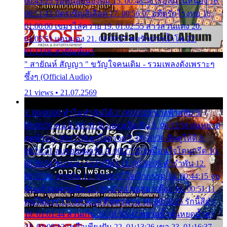
00:45:25 รอหน่อยน้องติ๋ม 15. 00:48:56 เรือล่มในหนอง 16.
00:51:43 บัตรเชิญสีเลือด 17. 00:56:07 อดีตรักโรงทอ 18.
01:00:00 เขมรไล่ควาย 19. 01:02:55 สาวสวนแตง 20.
01:05:51 แอบมอง 21. 01:09:27 พบรักปากน้ำโพ 22.
01:13:06 สายัณห์เมา
" สายัณห์ สัญญา " ขวัญใจคนเดิม - รวมเพลงดังเพราะๆ
ซึ้งๆ (Official Audio)
21 views • 21.07.2569
1. 00:00:00 ทำไมทำฉันได้ 2. 00:03:20 นางฟ้าสลัม 3.
00:06:50 คน 4. 00:10:36 บุญเหลือเกิน 5. 00:13:58 ฝนหยาด
สุดท้าย 6. 00:17:30 ยาใจยาจก 7. 00:20:30 คิดดูให้ดี 8.
00:24:21 ลบรอยแผลรัก 9. 00:27:35 เหมือนใจโดนกรีด 10.
00:30:54 ขบวนการเปาเปียว 11. 00:34:05 คำรำพัน 12.
00:37:20 ปาหนัน 13. 00:40:37 ใจเจ้ากรรม 14. 00:44:15 จูบ
ฉันแล้วจงตายเสีย 15. 00:47:24 ขอสูมาเต๊อะ 16. 00:51:11
คนใจมาร 17. 00:54:50 คืนทรมาน 18. 00:58:25 รักนี้สีดำ
19. 01:01:44 ส่วนเกิน 20. 01:05:42 หยาดน้ำฝนหยดน้ำตา
21. 01:09:13 เหลือเพียงฝัน 22. 01:13:26 เขา 23. 01:16:37