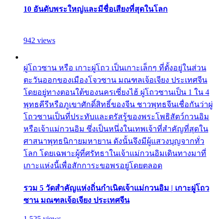
10 อันดับพระใหญ่และมีชื่อเสียงที่สุดในโลก
942 views
ผู่โถวซาน หรือ เกาะผู่โถว เป็นเกาะเล็กๆ ที่ตั้งอยู่ในส่วน
ตะวันออกของเมืองโจวซาน มณฑลเจ้อเจียง ประเทศจีน
โดยอยู่ทางตอนใต้ของนครเซี่ยงไฮ้ ผู่โถวซานเป็น 1 ใน 4
พุทธคีรีหรือภูเขาศักดิ์สิทธิ์ของจีน ชาวพุทธจีนเชื่อกันว่าผู่
โถวซานเป็นที่ประทับและตรัสรู้ของพระโพธิสัตว์กวนอิม
หรือเจ้าแม่กวนอิม ซึ่งเป็นหนึ่งในเทพเจ้าที่สำคัญที่สุดใน
ศาสนาพุทธนิกายมหายาน ดังนั้นจึงมีผู้แสวงบุญจากทั่ว
โลก โดยเฉพาะผู้ที่ศรัทธาในเจ้าแม่กวนอิมเดินทางมาที่
เกาะแห่งนี้เพื่อสักการะขอพรอยู่โดยตลอด
รวม 5 วัดสำคัญแห่งถิ่นกำเนิดเจ้าแม่กวนอิม | เกาะผู่โถว
ซาน มณฑลเจ้อเจียง ประเทศจีน
1,525 views