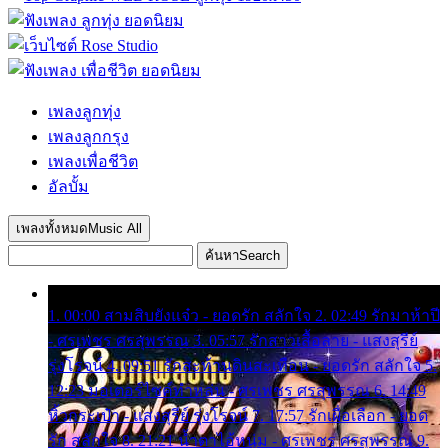
เพลงลูกทุ่ง
เพลงลูกกรุง
เพลงเพื่อชีวิต
อัลบั้ม
เพลงทั้งหมด
Music All
ค้นหา
Search
1. 00:00 สามสิบยังแจ๋ว - ยอดรัก สลักใจ 2. 02:49 รักมาห้าปี
- ศรเพชร ศรสุพรรณ 3. 05:57 รักสาวเสื้อลาย - แสงสุรีย์
รุ่งโรจน์ 4. 09:51 รักสะท้านดินสะเทือน - ยอดรัก สลักใจ 5.
12:23 มอเตอร์ไซค์ทำหล่น - ศรเพชร ศรสุพรรณ 6. 14:49
หิ้วกระเป๋า - แสงสุรีย์ รุ่งโรจน์ 7. 17:57 รักเผื่อเลือก - ยอด
รัก สลักใจ 8. 21:21 น้ำตาไอ้หนุ่ม - ศรเพชร ศรสุพรรณ 9.