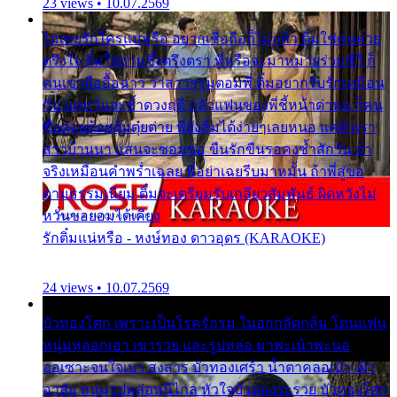
23 views • 10.07.2569
ไม่เคยรักใครแน่หรือ อยากเชื่อถือก็ไม่กล้า ติ๋มใช่คนสวย
ตรึงใจ ติ๋มใช่งามซึ้งตรึงตรา พี่หรือจะมาหมายร่วมชีวี ก็
คนเขาลืออื้อฉาว ว่าสาวๆรุมตอมพี่ ติ๋มอยากรับรักเหมือน
กัน แต่หวั่นจะช้ำดวงฤดี กลัวแฟนของพี่ชี้หน้าด่าทอ ก็คน
ชื่อต๋อยต้อยตุ้มตุ๋ยต่าย พี่ยังลืมได้ง่ายๆเลยหนอ แค่ตัวเรา
สาวบ้านนา แสนจะซอมซ่อ ขืนรักขืนรอคงช้ำสักวัน ถ้า
จริงเหมือนคำพร่ำเฉลย พี่อย่าเฉยรีบมาหมั้น ถ้าพี่สู่ขอ
ตามธรรมเนียม ติ๋มจะเตรียมรับเกลียวสัมพันธ์ ผิดหวังไม่
หวั่นขอยอมได้เคียง
รักติ๋มแน่หรือ - หงษ์ทอง ดาวอุดร (KARAOKE)
24 views • 10.07.2569
บัวทองโศก เพราะเป็นโรครักรุม ในอกกลัดกลุ้ม โดนแฟน
หนุ่มหลอกเอา เขารวย และรูปหล่อ มาพะเน้าพะนอ
ออเซาะจนใจเบา สงสาร บัวทองเศร้า น้ำตาคลอเบ้า เฝ้า
อาลัย หนุ่มรูปหล่อหนีไกล หัวใจบัวทองระรวย บัวทองโศก