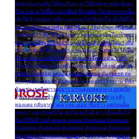
พ่อส่งเงินสามพัน ให้ฉันเรียนราม ได้อีกสักสามพัน ฉันคง
บ๊าย บาย จะไปซื้อกางเกงยีนส์ ลีวายส์มาใส่ เพราะเราเป็น
เด็กใต้ ลีวายส์อย่างเดียว อยากจะโชว์ถึงหิวโซ เด็กใต้ก็ไม่
หวั่น ตกตัวละหลายพัน กัดฟันซื้อมา ให้เด็กเทพเหลียวมอง
และต้องรู้ว่า เด็กใต้ไม่ธรรมดา แต่สุดยอด เดินโยกย้ายเย
ยวน กวนโอ๊ยพอได้ เพราะว่านุ่งลีวายส์ ตัวใหม่ใส่มา เดิน
เข้ามหาลัย จิ๊กโก๊มองหน้า ท่าจะมีปัญหา ไม่พอใจ ได้เป็น
เรื่องแน่นอน แต่ฉันไม่หวั่น เลยแหลงใต้ถามมัน ว่ามัน
พรั่นพรือ มันตอบว่าไม่พรื่อ เปลี่ยนเป็นยิ้มให้ เจอะเด็กใต้
ด้วยกัน ก็เลยรอด สุดยอด สุดยอด สุดยอด มันสุดยอด สุด
ยอด สุดยอด สุดยอด มันสุดยอด แอบหลงรักสาวราม ที่พัก
ห้องเช่า เธอผิวขาวผมยาว ปากแดงแหลงกลาง ถูกสเป็ก
จริงเธอ อยู่ห้องข้างข้าง อยากเข้าไปแหลงกลาง กลัว
ทองแดง กลับจากรามมาเจอ เธอมาซื้อข้าว แต่ก่อนนั้น
สองเรา เจอะกันครั้งใด เธอไม่เคยไยดี คราวนี้เธอยิ้มให้
ต้องให้ใส่ลีวายส์ สุดยอด สุดยอด มันสุดยอด มันสุดยอด
มันสุดยอด มันสุดยอด มันสุดยอด มันสุดยอด มันสุดยอด
มันสุดยอด มันสุดยอด มันสุดยอด มันสุดยอด มันสุดยอด