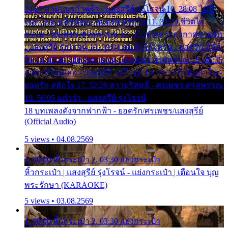
24:27 สามเณรกำพร้า - แสงสุรีย์ รุ่งโรจน์ 10. 28:08 ไม่มี
เวลาไปหาเมียน้อย - ยอดรัก สลักใจ 11. 31:29 ชีวิตไอ้
ธรรม - ศรเพชร ศรสุพรรณ 12. 35:26 ทหารอากาศขาดรัก
- แสงสุรีย์ รุ่งโรจน์ 13. 39:01 คนหัวใจโทรม - ยอดรัก สลัก
ใจ 14. 42:49 ไอ้หวังตายแน่ - ศรเพชร ศรสุพรรณ 15. 46:35
ธาตุแท้ของเธอ - แสงสุรีย์ รุ่งโรจน์ 16. 49:57 กำนันกำใน -
ยอดรัก สลักใจ 17. 52:29 สาวบริสุทธิ์ - ศรเพชร ศรสุพรรณ
18. 56:05 แต๋วจ๋า - แสงสุรีย์ รุ่งโรจน์
18 บทเพลงดังจากฟากฟ้า - ยอดรัก/ศรเพชร/แสงสุรีย์
(Official Audio)
5 views • 04.08.2569
1. 00:00 หิ้วกระเป๋า 2. 03:30 แย่งกระเป๋า
หิ้วกระเป๋า | แสงสุรีย์ รุ่งโรจน์ - แย่งกระเป๋า | เตือนใจ บุญ
พระรักษา (KARAOKE)
5 views • 03.08.2569
1. 00:00 หิ้วกระเป๋า 2. 03:30 แย่งกระเป๋า