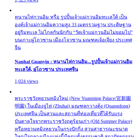
หนานไห่กวนอิม หรือ รูปปั้นเจ้าแม่กวนอิมทะเลใต้ เป็น
องค์เจ้าแม่กวนอิมความสูง 33 เมตรรวมฐาน ประดิษฐาน
อยู่ริมทะเล ไม่ไกลกันนักกับ “วัดเจ้าแม่กวนอิมไม่ยอมไป”
บนเกาะผู่โถวซาน เมืองโจวซาน มณฑลเจ้อเจียง ประเทศ
จีน
Nanhai Guanyin : หนานไห่กวนอิม...รูปปั้นเจ้าแม่กวนอิม
ทะเลใต้, ผู่โถวซาน ประเทศจีน
1,024 views
พระราชวังหยวนหมิงใหม่ (New Yuanming Palace/宮新園
明園) ในเมืองจูไห่ (Zhuhai) มณฑลกวางตุ้ง (Quangdong)
ประเทศจีน เป็นสวนและสถานที่ท่องเที่ยวที่ได้รับแรง
บันดาลใจจากพระราชวังฤดูร้อนเก่า (Old Summer Palace)
หรือหยวนหมิงหยวนในกรุงปักกิ่ง สวนสาธารณะขนาด
ใหญ่ใจกลางเมืองแห่งนี้มีครบทั้งธรรมชาติ สถาปัตยกรรม