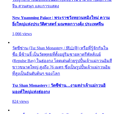
จีน สวนสนุก และการแสดง
New Yuanming Palace | พระราชวังหยวนหมิงใหม่ ความ
ยิ่งใหญ่แห่งประวัติศาสตร์ มณฑลกวางตุ้ง ประเทศจีน
1,066 views
วัดซีซ่าน (Tsz Shan Monastery / 慈山寺) หรือที่รู้จักกันใน
ชื่อ ฉี่ซ้านจี๋ เป็นวัดพุทธที่ตั้งอยู่ริมชายหาดรีพัลส์เบย์
(Repulse Bay) ในฮ่องกง โดดเด่นด้วยรูปปั้นเจ้าแม่กวนอิมสี
ขาวขนาดใหญ่ สูงถึง 76 เมตร ซึ่งเป็นรูปปั้นเจ้าแม่กวนอิม
ที่สูงเป็นอันดับต้นๆ ของโลก
Tsz Shan Monastery | วัดซีซ่าน…งามสง่าเจ้าแม่กวนอิ
มองค์ใหญ่แห่งฮ่องกง
824 views