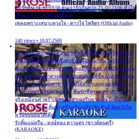
ขอรักคืน 24. 01:19:56 คนเรารักกันยาก 25. 01:23:06 หัวใจ
เถื่อน 26. 01:26:45 อยู่เพื่อลูก
เพลงเพราะเสนาะดวงใจ - ดาวใจ ไพจิตร (Official Audio)
140 views • 10.07.2569
ไม่เคยรักใครแน่หรือ อยากเชื่อถือก็ไม่กล้า ติ๋มใช่คนสวย
ตรึงใจ ติ๋มใช่งามซึ้งตรึงตรา พี่หรือจะมาหมายร่วมชีวี ก็
คนเขาลืออื้อฉาว ว่าสาวๆรุมตอมพี่ ติ๋มอยากรับรักเหมือน
กัน แต่หวั่นจะช้ำดวงฤดี กลัวแฟนของพี่ชี้หน้าด่าทอ ก็คน
ชื่อต๋อยต้อยตุ้มตุ๋ยต่าย พี่ยังลืมได้ง่ายๆเลยหนอ แค่ตัวเรา
สาวบ้านนา แสนจะซอมซ่อ ขืนรักขืนรอคงช้ำสักวัน ถ้า
จริงเหมือนคำพร่ำเฉลย พี่อย่าเฉยรีบมาหมั้น ถ้าพี่สู่ขอ
ตามธรรมเนียม ติ๋มจะเตรียมรับเกลียวสัมพันธ์ ผิดหวังไม่
หวั่นขอยอมได้เคียง
รักติ๋มแน่หรือ - หงษ์ทอง ดาวอุดร (ซาวด์ดนตรี)
(KARAOKE)