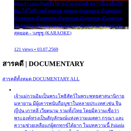
สองเรา เจอะกันครั้งใด เธอไม่เคยไยดี คราวนี้เธอยิ้มให้
ต้องให้ใส่ลีวายส์ สุดยอด สุดยอด มันสุดยอด มันสุดยอด
มันสุดยอด มันสุดยอด มันสุดยอด มันสุดยอด มันสุดยอด
มันสุดยอด มันสุดยอด มันสุดยอด มันสุดยอด มันสุดยอด
สุดยอด - วงซูซู (KARAOKE)
121 views • 03.07.2569
สารคดี
|
DOCUMENTARY
สารคดีทั้งหมด
DOCUMENTARY ALL
เจ้าแม่กวนอิมเป็นพระโพธิสัตว์ในพระพุทธศาสนานิกาย
มหายาน มีผู้เคารพนับถือบูชาในหลายประเทศ เช่น จีน
ญี่ปุ่น เกาหลี เวียดนาม รวมทั้งไทย โดยมีความเชื่อว่า
พระองค์ทรงเป็นสัญลักษณ์แห่งความเมตตา กรุณา และ
ความช่วยเหลือแก่ผู้ตกทุกข์ได้ยาก ในบทความนี้ Palanla