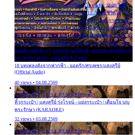
24:27 สามเณรกำพร้า - แสงสุรีย์ รุ่งโรจน์ 10. 28:08 ไม่มี
เวลาไปหาเมียน้อย - ยอดรัก สลักใจ 11. 31:29 ชีวิตไอ้
ธรรม - ศรเพชร ศรสุพรรณ 12. 35:26 ทหารอากาศขาดรัก
- แสงสุรีย์ รุ่งโรจน์ 13. 39:01 คนหัวใจโทรม - ยอดรัก สลัก
ใจ 14. 42:49 ไอ้หวังตายแน่ - ศรเพชร ศรสุพรรณ 15. 46:35
ธาตุแท้ของเธอ - แสงสุรีย์ รุ่งโรจน์ 16. 49:57 กำนันกำใน -
ยอดรัก สลักใจ 17. 52:29 สาวบริสุทธิ์ - ศรเพชร ศรสุพรรณ
18. 56:05 แต๋วจ๋า - แสงสุรีย์ รุ่งโรจน์
18 บทเพลงดังจากฟากฟ้า - ยอดรัก/ศรเพชร/แสงสุรีย์
(Official Audio)
40 views • 04.08.2569
1. 00:00 หิ้วกระเป๋า 2. 03:30 แย่งกระเป๋า
หิ้วกระเป๋า | แสงสุรีย์ รุ่งโรจน์ - แย่งกระเป๋า | เตือนใจ บุญ
พระรักษา (KARAOKE)
32 views • 03.08.2569
1. 00:00 หิ้วกระเป๋า 2. 03:30 แย่งกระเป๋า