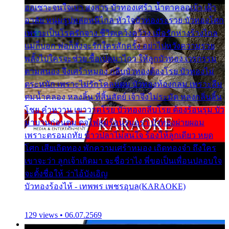
ออเซาะจนใจเบา สงสาร บัวทองเศร้า น้ำตาคลอเบ้า เฝ้า
อาลัย หนุ่มรูปหล่อหนีไกล หัวใจบัวทองระรวย บัวทองโศก
เพราะเป็นโรครักจาง ชีวิตเคว้งคว้าง เมื่อรักห่างร้างไกล
แม่ก็บอก พ่อก็สั่งจะรักใครสักครั้ง อย่าไปหวังความรวย
พลั้งไปใครจะช่วย ซื้อเปลมาไกว ให้ลูกบัวทอง เวรกรรม
ตามสนอง จึงเศร้าหมอง กลีบบัวทองต้องโรย บัวทองไม่
ตระหนัก เพราะไม่รักโคลนตม บัวทองท้องกลม เพราะลืม
ตมน้ำคลอง หลงลิ้น ที่สิ้นสัตย์ เจ้าจึงไม่ระมัด หลงกลิ่นลิ้น
โชย คำหวาน เขาวาดโรย บัวทองกลีบโรย ต้องร้อนรุม บัว
มาบานก่อนตูม ดุจไฟสุมร้อนรุมอุรา บัวทองผ่ายผอม
เพราะตรอมฤทัย ข้าวปลาไม่สนใจ ร้องไห้ลูกเดียว หยุด
โศก เสียเถิดทอง พักความเศร้าหมอง เถิดทองจ๋า ถึงใคร
เขาจะว่า ลูกเจ้าเกิดมา จะชื่อว่าไง พี่ขอเป็นเพื่อนปลอบใจ
จะตั้งชื่อให้ ว่าไอ้บังเอิญ
บัวทองร้องไห้ - เทพพร เพชรอุบล(KARAOKE)
129 views • 06.07.2569