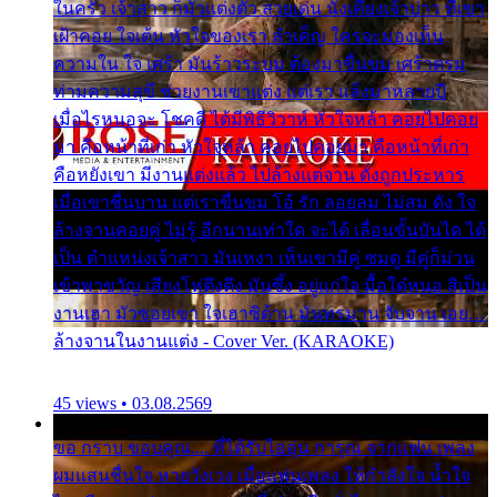
ในครัว เจ้าสาว ก็มัวแต่งตัว สวยเด่น นั่งเคียงเจ้าบ่าว ที่เขา
เฝ้าคอย ใจเต้น หัวใจของเรา ลำเค็ญ ใครจะมองเห็น
ความใน ใจ เศร้า มันร้าวระบม ต้องมาขื่นขม เศร้าตรม
ท่ามความสุขี ช่วยงานเขาแต่ง แต่เรา แล้งมาหลายปี
เมื่อไรหนอจะ โชคดี ได้มีพิธีวิวาห์ หัวใจหล้า คอยไปคอย
มา คือหน้าที่เก่า หัวใจหล้า คอยไปคอยมา คือหน้าที่เก่า
คือหยังเขา มีงานแต่งแล้ว ไปล้างแต่จาน ดั่งถูกประหาร
เมื่อเขาชื่นบาน แต่เราขื่นขม โอ้ รัก ลอยลม ไม่สม ดัง ใจ
ล้างจานคอยคู่ ไม่รู้ อีกนานเท่าใด จะได้ เลื่อนขั้นบันได ได้
เป็น ตำแหน่งเจ้าสาว มันเหงา เห็นเขามีคู่ ซมดู มีคู่ก็ม่วน
เข้าพาขวัญ เสียงโห่ตึงตึง มันซึ้ง อยู่แก่ใจ มื้อใด๋หนอ สิเป็น
งานเฮา มัวซอยเขา ใจเฮาซิด้าน มันทรมาน จับจาน เอย…
ล้างจานในงานแต่ง - Cover Ver. (KARAOKE)
45 views • 03.08.2569
ขอ กราบ ขอบคุณ.... ที่ได้รับไออุ่น การุณ จากแฟน เพลง
ผมแสนชื่นใจ หายวังเวง เมื่อแฟนเพลง ให้กำลังใจ น้ำใจ