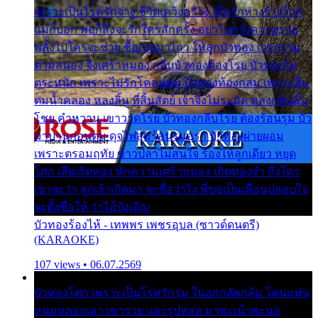
เพราะเป็นโรครักจาง ชีวิตเคว้งคว้าง เมื่อรักห่างร้างไกล
แม่ก็บอก พ่อก็สั่งจะรักใครสักครั้ง อย่าไปหวังความรวย
พลั้งไปใครจะช่วย ซื้อเปลมาไกว ให้ลูกบัวทอง เวรกรรม
ตามสนอง จึงเศร้าหมอง กลีบบัวทองต้องโรย บัวทองไม่
ตระหนัก เพราะไม่รักโคลนตม บัวทองท้องกลม เพราะลืม
ตมน้ำคลอง หลงลิ้น ที่สิ้นสัตย์ เจ้าจึงไม่ระมัด หลงกลิ่นลิ้น
โชย คำหวาน เขาวาดโรย บัวทองกลีบโรย ต้องร้อนรุม บัว
มาบานก่อนตูม ดุจไฟสุมร้อนรุมอุรา บัวทองผ่ายผอม
เพราะตรอมฤทัย ข้าวปลาไม่สนใจ ร้องไห้ลูกเดียว หยุด
โศก เสียเถิดทอง พักความเศร้าหมอง เถิดทองจ๋า ถึงใคร
เขาจะว่า ลูกเจ้าเกิดมา จะชื่อว่าไง พี่ขอเป็นเพื่อนปลอบใจ
จะตั้งชื่อให้ ว่าไอ้บังเอิญ
บัวทองร้องไห้ - เทพพร เพชรอุบล (ซาวด์ดนตรี)
(KARAOKE)
107 views • 06.07.2569
บัวทองโศก เพราะเป็นโรครักรุม ในอกกลัดกลุ้ม โดนแฟน
หนุ่มหลอกเอา เขารวย และรูปหล่อ มาพะเน้าพะนอ