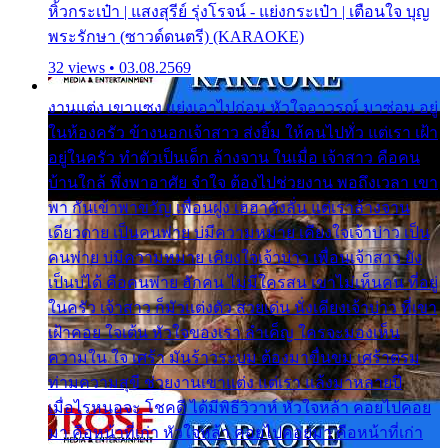
หิ้วกระเป๋า | แสงสุรีย์ รุ่งโรจน์ - แย่งกระเป๋า | เตือนใจ บุญ
พระรักษา (ซาวด์ดนตรี) (KARAOKE)
32 views • 03.08.2569
งานแต่ง เขาแซง แย่งเอาไปก่อน หัวใจอาวรณ์ มาซ่อน อยู่
ในห้องครัว ข้างนอกเจ้าสาว ส่งยิ้ม ให้คนไปทั่ว แต่เรา เฝ้า
อยู่ในครัว ทำตัวเป็นเด็ก ล้างจาน ในเมื่อ เจ้าสาว คือคน
บ้านใกล้ พึ่งพาอาศัย จำใจ ต้องไปช่วยงาน พอถึงเวลา เขา
พา กันเข้าพาขวัญ เพื่อนฝูง เฮฮาดังลั่น แต่เราล้างจาน
เดียวดาย เป็นคนพ่าย บ่มีความหมาย เคียงใจเจ้าบ่าว เป็น
คนพ่าย บ่มีความหมาย เคียงใจเจ้าบ่าว เพื่อนเจ้าสาว ยัง
เป็นบ่ได้ คือคนพ่าย ฮักคน ไม่มีใครสน เขาไม่เห็นคน ที่อยู่
ในครัว เจ้าสาว ก็มัวแต่งตัว สวยเด่น นั่งเคียงเจ้าบ่าว ที่เขา
เฝ้าคอย ใจเต้น หัวใจของเรา ลำเค็ญ ใครจะมองเห็น
ความใน ใจ เศร้า มันร้าวระบม ต้องมาขื่นขม เศร้าตรม
ท่ามความสุขี ช่วยงานเขาแต่ง แต่เรา แล้งมาหลายปี
เมื่อไรหนอจะ โชคดี ได้มีพิธีวิวาห์ หัวใจหล้า คอยไปคอย
มา คือหน้าที่เก่า หัวใจหล้า คอยไปคอยมา คือหน้าที่เก่า