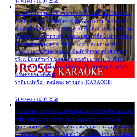
47 views • 10.07.2569
ไม่เคยรักใครแน่หรือ อยากเชื่อถือก็ไม่กล้า ติ๋มใช่คนสวย
ตรึงใจ ติ๋มใช่งามซึ้งตรึงตรา พี่หรือจะมาหมายร่วมชีวี ก็
คนเขาลืออื้อฉาว ว่าสาวๆรุมตอมพี่ ติ๋มอยากรับรักเหมือน
กัน แต่หวั่นจะช้ำดวงฤดี กลัวแฟนของพี่ชี้หน้าด่าทอ ก็คน
ชื่อต๋อยต้อยตุ้มตุ๋ยต่าย พี่ยังลืมได้ง่ายๆเลยหนอ แค่ตัวเรา
สาวบ้านนา แสนจะซอมซ่อ ขืนรักขืนรอคงช้ำสักวัน ถ้า
จริงเหมือนคำพร่ำเฉลย พี่อย่าเฉยรีบมาหมั้น ถ้าพี่สู่ขอ
ตามธรรมเนียม ติ๋มจะเตรียมรับเกลียวสัมพันธ์ ผิดหวังไม่
หวั่นขอยอมได้เคียง
รักติ๋มแน่หรือ - หงษ์ทอง ดาวอุดร (KARAOKE)
51 views • 10.07.2569
บัวทองโศก เพราะเป็นโรครักรุม ในอกกลัดกลุ้ม โดนแฟน
หนุ่มหลอกเอา เขารวย และรูปหล่อ มาพะเน้าพะนอ
ออเซาะจนใจเบา สงสาร บัวทองเศร้า น้ำตาคลอเบ้า เฝ้า
อาลัย หนุ่มรูปหล่อหนีไกล หัวใจบัวทองระรวย บัวทองโศก