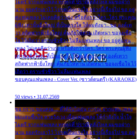
ไมตรี จากแฟนเพลง ทุกทุกที่ ปราณีหลั่งไหล ผมขอฝาก
นาม ยอดรักเอาไว้ โปรดเป็นแรงใจ อย่างนี้เรื่อยไป ขอ อยู่
คู่แฟนเพลง ไม่เคยคิดว่าเก่ง หรือดังกว่าใคร..ใคร พระคุณ
ผู้ฟัง เท่านั้นยิ่งใหญ่ ที่เป็นแรงใจ ให้ผมดังมา.. ขอ องค์เท
วา สถิตฟากฟ้ายิ่งใหญ่ คุ้มภัยให้ท่าน เถิดหนา ขอจงเชื่อ
ใจ ไว้เถิดว่า ตราบชั่วชีวา ไม่ลืมแฟนเพลง ขอ อยู่คู่แฟน
เพลง ไม่เคยคิดว่าเก่ง หรือดังกว่าใคร..ใคร พระคุณผู้ฟัง
เท่านั้นยิ่งใหญ่ ที่เป็นแรงใจ ให้ผมดังมา.. ขอ องค์เทวา
สถิตฟากฟ้ายิ่งใหญ่ คุ้มภัยให้ท่าน เถิดหนา ขอจงเชื่อใจ ไว้
เถิดว่า ตราบชั่วชีวา ไม่ลืมแฟนเพลง
ขอบคุณแฟนเพลง - Cover Ver. (ซาวด์ดนตรี) (KARAOKE)
50 views • 31.07.2569
ขอ กราบ ขอบคุณ.... ที่ได้รับไออุ่น การุณ จากแฟน เพลง
ผมแสนชื่นใจ หายวังเวง เมื่อแฟนเพลง ให้กำลังใจ น้ำใจ
ไมตรี จากแฟนเพลง ทุกทุกที่ ปราณีหลั่งไหล ผมขอฝาก
นาม ยอดรักเอาไว้ โปรดเป็นแรงใจ อย่างนี้เรื่อยไป ขอ อยู่