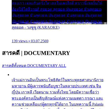
สองเรา เจอะกันครั้งใด เธอไม่เคยไยดี คราวนี้เธอยิ้มให้
ต้องให้ใส่ลีวายส์ สุดยอด สุดยอด มันสุดยอด มันสุดยอด
มันสุดยอด มันสุดยอด มันสุดยอด มันสุดยอด มันสุดยอด
มันสุดยอด มันสุดยอด มันสุดยอด มันสุดยอด มันสุดยอด
สุดยอด - วงซูซู (KARAOKE)
139 views • 03.07.2569
สารคดี
|
DOCUMENTARY
สารคดีทั้งหมด
DOCUMENTARY ALL
เจ้าแม่กวนอิมเป็นพระโพธิสัตว์ในพระพุทธศาสนานิกาย
มหายาน มีผู้เคารพนับถือบูชาในหลายประเทศ เช่น จีน
ญี่ปุ่น เกาหลี เวียดนาม รวมทั้งไทย โดยมีความเชื่อว่า
พระองค์ทรงเป็นสัญลักษณ์แห่งความเมตตา กรุณา และ
ความช่วยเหลือแก่ผู้ตกทุกข์ได้ยาก ในบทความนี้ Palanla