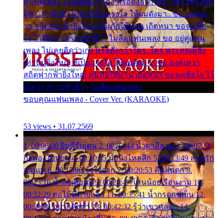
คู่แฟนเพลง ไม่เคยคิดว่าเก่ง หรือดังกว่าใคร..ใคร พระคุณ
ผู้ฟัง เท่านั้นยิ่งใหญ่ ที่เป็นแรงใจ ให้ผมดังมา.. ขอ องค์เท
วา สถิตฟากฟ้ายิ่งใหญ่ คุ้มภัยให้ท่าน เถิดหนา ขอจงเชื่อ
ใจ ไว้เถิดว่า ตราบชั่วชีวา ไม่ลืมแฟนเพลง ขอ อยู่คู่แฟน
เพลง ไม่เคยคิดว่าเก่ง หรือดังกว่าใคร..ใคร พระคุณผู้ฟัง
เท่านั้นยิ่งใหญ่ ที่เป็นแรงใจ ให้ผมดังมา.. ขอ องค์เทวา
สถิตฟากฟ้ายิ่งใหญ่ คุ้มภัยให้ท่าน เถิดหนา ขอจงเชื่อใจ ไว้
เถิดว่า ตราบชั่วชีวา ไม่ลืมแฟนเพลง
ขอบคุณแฟนเพลง - Cover Ver. (KARAOKE)
53 views • 31.07.2569
1. 00:00:00 ยินดีรับเดน 2. 00:03:44 น้ำตาอีสาน 3. 00:07:51
กิ่งทองใบหยก 4. 00:10:35 น้ำนิ่งไหลลึก 5. 00:13:49 ลานรัก
ลานเท 6. 00:17:06 จำใจจาก 7. 00:20:53 คืนฝนตก 8.
00:25:16 น้ำลงเดือนยี่ 9. 00:28:47 โสนน้อยเรือนงาม 10.
00:32:29 ตอไม้ที่ตายแล้ว 11. 00:35:41 น้ำกรดแช่เย็น 12.
00:39:08 อยากฟังซ้ำ 13. 00:42:32 รู้ว่าเขาหลอก 14.