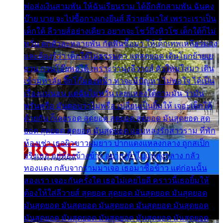
พ่อส่งเงินสามพัน ให้ฉันเรียนราม ได้อีกสักสามพัน ฉันคง
บ๊าย บาย จะไปซื้อกางเกงยีนส์ ลีวายส์มาใส่ เพราะเราเป็น
เด็กใต้ ลีวายส์อย่างเดียว อยากจะโชว์ถึงหิวโซ เด็กใต้ก็ไม่
หวั่น ตกตัวละหลายพัน กัดฟันซื้อมา ให้เด็กเทพเหลียวมอง
และต้องรู้ว่า เด็กใต้ไม่ธรรมดา แต่สุดยอด เดินโยกย้ายเย
ยวน กวนโอ๊ยพอได้ เพราะว่านุ่งลีวายส์ ตัวใหม่ใส่มา เดิน
เข้ามหาลัย จิ๊กโก๊มองหน้า ท่าจะมีปัญหา ไม่พอใจ ได้เป็น
เรื่องแน่นอน แต่ฉันไม่หวั่น เลยแหลงใต้ถามมัน ว่ามัน
พรั่นพรือ มันตอบว่าไม่พรื่อ เปลี่ยนเป็นยิ้มให้ เจอะเด็กใต้
ด้วยกัน ก็เลยรอด สุดยอด สุดยอด สุดยอด มันสุดยอด สุด
ยอด สุดยอด สุดยอด มันสุดยอด แอบหลงรักสาวราม ที่พัก
ห้องเช่า เธอผิวขาวผมยาว ปากแดงแหลงกลาง ถูกสเป็ก
จริงเธอ อยู่ห้องข้างข้าง อยากเข้าไปแหลงกลาง กลัว
ทองแดง กลับจากรามมาเจอ เธอมาซื้อข้าว แต่ก่อนนั้น
สองเรา เจอะกันครั้งใด เธอไม่เคยไยดี คราวนี้เธอยิ้มให้
ต้องให้ใส่ลีวายส์ สุดยอด สุดยอด มันสุดยอด มันสุดยอด
มันสุดยอด มันสุดยอด มันสุดยอด มันสุดยอด มันสุดยอด
มันสุดยอด มันสุดยอด มันสุดยอด มันสุดยอด มันสุดยอด