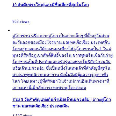
10 อันดับพระใหญ่และมีชื่อเสียงที่สุดในโลก
953 views
ผู่โถวซาน หรือ เกาะผู่โถว เป็นเกาะเล็กๆ ที่ตั้งอยู่ในส่วน
ตะวันออกของเมืองโจวซาน มณฑลเจ้อเจียง ประเทศจีน
โดยอยู่ทางตอนใต้ของนครเซี่ยงไฮ้ ผู่โถวซานเป็น 1 ใน 4
พุทธคีรีหรือภูเขาศักดิ์สิทธิ์ของจีน ชาวพุทธจีนเชื่อกันว่าผู่
โถวซานเป็นที่ประทับและตรัสรู้ของพระโพธิสัตว์กวนอิม
หรือเจ้าแม่กวนอิม ซึ่งเป็นหนึ่งในเทพเจ้าที่สำคัญที่สุดใน
ศาสนาพุทธนิกายมหายาน ดังนั้นจึงมีผู้แสวงบุญจากทั่ว
โลก โดยเฉพาะผู้ที่ศรัทธาในเจ้าแม่กวนอิมเดินทางมาที่
เกาะแห่งนี้เพื่อสักการะขอพรอยู่โดยตลอด
รวม 5 วัดสำคัญแห่งถิ่นกำเนิดเจ้าแม่กวนอิม | เกาะผู่โถว
ซาน มณฑลเจ้อเจียง ประเทศจีน
1,537 views