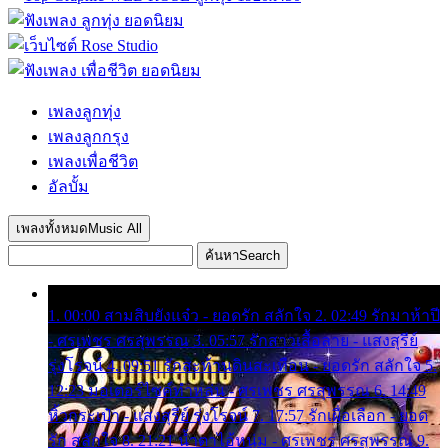
เพลงลูกทุ่ง
เพลงลูกกรุง
เพลงเพื่อชีวิต
อัลบั้ม
เพลงทั้งหมด
Music All
ค้นหา
Search
1. 00:00 สามสิบยังแจ๋ว - ยอดรัก สลักใจ 2. 02:49 รักมาห้าปี
- ศรเพชร ศรสุพรรณ 3. 05:57 รักสาวเสื้อลาย - แสงสุรีย์
รุ่งโรจน์ 4. 09:51 รักสะท้านดินสะเทือน - ยอดรัก สลักใจ 5.
12:23 มอเตอร์ไซค์ทำหล่น - ศรเพชร ศรสุพรรณ 6. 14:49
หิ้วกระเป๋า - แสงสุรีย์ รุ่งโรจน์ 7. 17:57 รักเผื่อเลือก - ยอด
รัก สลักใจ 8. 21:21 น้ำตาไอ้หนุ่ม - ศรเพชร ศรสุพรรณ 9.