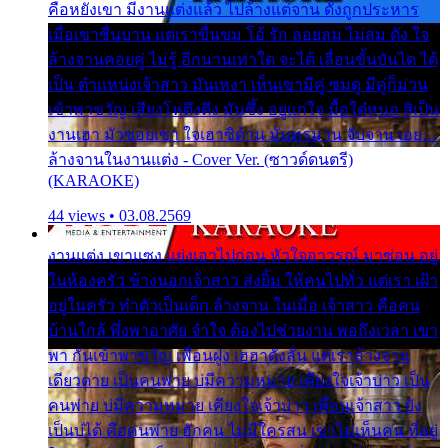
คือหยังเขา มีงานแต่งแล้ว ไปล้างแต่จาน ดั่งถูกประหาร
เมื่อเขาชื่นบาน แต่เราขื่นขม โอ้ รัก ลอยลม ไม่สม ดัง ใจ
ล้างจานคอยคู่ ไม่รู้ อีกนานเท่าใด จะได้ เลื่อนขั้นบันได ได้
เป็น ตำแหน่งเจ้าสาว มันเหงา เห็นเขามีคู่ ซมดู มีคู่ก็ม่วน
เข้าพาขวัญ เสียงโห่ตึงตึง มันซึ้ง อยู่แก่ใจ มื้อใด๋หนอ สิเป็น
งานเฮา มัวซอยเขา ใจเฮาซิด้าน มันทรมาน จับจาน เอย…
ล้างจานในงานแต่ง - Cover Ver. (ซาวด์ดนตรี)
(KARAOKE)
44 views • 03.08.2569
งานแต่ง เขาแซง แย่งเอาไปก่อน หัวใจอาวรณ์ มาซ่อน อยู่
ในห้องครัว ข้างนอกเจ้าสาว ส่งยิ้ม ให้คนไปทั่ว แต่เรา เฝ้า
อยู่ในครัว ทำตัวเป็นเด็ก ล้างจาน ในเมื่อ เจ้าสาว คือคน
บ้านใกล้ พึ่งพาอาศัย จำใจ ต้องไปช่วยงาน พอถึงเวลา เขา
พา กันเข้าพาขวัญ เพื่อนฝูง เฮฮาดังลั่น แต่เราล้างจาน
เดียวดาย เป็นคนพ่าย บ่มีความหมาย เคียงใจเจ้าบ่าว เป็น
คนพ่าย บ่มีความหมาย เคียงใจเจ้าบ่าว เพื่อนเจ้าสาว ยัง
เป็นบ่ได้ คือคนพ่าย ฮักคน ไม่มีใครสน เขาไม่เห็นคน ที่อยู่