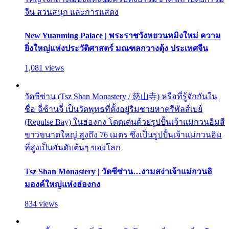
จีน สวนสนุก และการแสดง
New Yuanming Palace | พระราชวังหยวนหมิงใหม่ ความ
ยิ่งใหญ่แห่งประวัติศาสตร์ มณฑลกวางตุ้ง ประเทศจีน
1,081 views
วัดซีซ่าน (Tsz Shan Monastery / 慈山寺) หรือที่รู้จักกันใน
ชื่อ ฉี่ซ้านจี๋ เป็นวัดพุทธที่ตั้งอยู่ริมชายหาดรีพัลส์เบย์
(Repulse Bay) ในฮ่องกง โดดเด่นด้วยรูปปั้นเจ้าแม่กวนอิมสี
ขาวขนาดใหญ่ สูงถึง 76 เมตร ซึ่งเป็นรูปปั้นเจ้าแม่กวนอิม
ที่สูงเป็นอันดับต้นๆ ของโลก
Tsz Shan Monastery | วัดซีซ่าน…งามสง่าเจ้าแม่กวนอิ
มองค์ใหญ่แห่งฮ่องกง
834 views