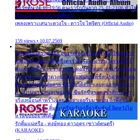
ขอรักคืน 24. 01:19:56 คนเรารักกันยาก 25. 01:23:06 หัวใจ
เถื่อน 26. 01:26:45 อยู่เพื่อลูก
เพลงเพราะเสนาะดวงใจ - ดาวใจ ไพจิตร (Official Audio)
159 views • 10.07.2569
ไม่เคยรักใครแน่หรือ อยากเชื่อถือก็ไม่กล้า ติ๋มใช่คนสวย
ตรึงใจ ติ๋มใช่งามซึ้งตรึงตรา พี่หรือจะมาหมายร่วมชีวี ก็
คนเขาลืออื้อฉาว ว่าสาวๆรุมตอมพี่ ติ๋มอยากรับรักเหมือน
กัน แต่หวั่นจะช้ำดวงฤดี กลัวแฟนของพี่ชี้หน้าด่าทอ ก็คน
ชื่อต๋อยต้อยตุ้มตุ๋ยต่าย พี่ยังลืมได้ง่ายๆเลยหนอ แค่ตัวเรา
สาวบ้านนา แสนจะซอมซ่อ ขืนรักขืนรอคงช้ำสักวัน ถ้า
จริงเหมือนคำพร่ำเฉลย พี่อย่าเฉยรีบมาหมั้น ถ้าพี่สู่ขอ
ตามธรรมเนียม ติ๋มจะเตรียมรับเกลียวสัมพันธ์ ผิดหวังไม่
หวั่นขอยอมได้เคียง
รักติ๋มแน่หรือ - หงษ์ทอง ดาวอุดร (ซาวด์ดนตรี)
(KARAOKE)