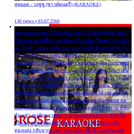
สุดยอด - วงซูซู (ซาวด์ดนตรี) (KARAOKE)
130 views • 03.07.2569
พ่อส่งเงินสามพัน ให้ฉันเรียนราม ได้อีกสักสามพัน ฉันคง
บ๊าย บาย จะไปซื้อกางเกงยีนส์ ลีวายส์มาใส่ เพราะเราเป็น
เด็กใต้ ลีวายส์อย่างเดียว อยากจะโชว์ถึงหิวโซ เด็กใต้ก็ไม่
หวั่น ตกตัวละหลายพัน กัดฟันซื้อมา ให้เด็กเทพเหลียวมอง
และต้องรู้ว่า เด็กใต้ไม่ธรรมดา แต่สุดยอด เดินโยกย้ายเย
ยวน กวนโอ๊ยพอได้ เพราะว่านุ่งลีวายส์ ตัวใหม่ใส่มา เดิน
เข้ามหาลัย จิ๊กโก๊มองหน้า ท่าจะมีปัญหา ไม่พอใจ ได้เป็น
เรื่องแน่นอน แต่ฉันไม่หวั่น เลยแหลงใต้ถามมัน ว่ามัน
พรั่นพรือ มันตอบว่าไม่พรื่อ เปลี่ยนเป็นยิ้มให้ เจอะเด็กใต้
ด้วยกัน ก็เลยรอด สุดยอด สุดยอด สุดยอด มันสุดยอด สุด
ยอด สุดยอด สุดยอด มันสุดยอด แอบหลงรักสาวราม ที่พัก
ห้องเช่า เธอผิวขาวผมยาว ปากแดงแหลงกลาง ถูกสเป็ก
จริงเธอ อยู่ห้องข้างข้าง อยากเข้าไปแหลงกลาง กลัว
ทองแดง กลับจากรามมาเจอ เธอมาซื้อข้าว แต่ก่อนนั้น