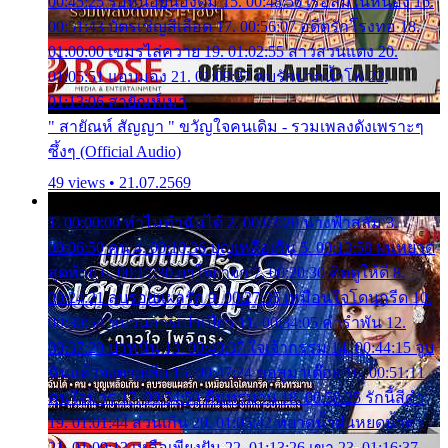
00:45:25 รอหน่อยน้องติ๋ม 15. 00:48:56 เรือล่มในหนอง 16.
00:51:43 บัตรเชิญสีเลือด 17. 00:56:07 อดีตรักโรงทอ 18.
01:00:00 เขมรไล่ควาย 19. 01:02:55 สาวสวนแตง 20.
01:05:51 แอบมอง 21. 01:09:27 พบรักปากน้ำโพ 22.
01:13:06 สายัณห์เมา
" สายัณห์ สัญญา " ขวัญใจคนเดิม - รวมเพลงดังเพราะๆ
ซึ้งๆ (Official Audio)
49 views • 21.07.2569
1. 00:00:00 ทำไมทำฉันได้ 2. 00:03:20 นางฟ้าสลัม 3.
00:06:50 คน 4. 00:10:36 บุญเหลือเกิน 5. 00:13:58 ฝนหยาด
สุดท้าย 6. 00:17:30 ยาใจยาจก 7. 00:20:30 คิดดูให้ดี 8.
00:24:21 ลบรอยแผลรัก 9. 00:27:35 เหมือนใจโดนกรีด 10.
00:30:54 ขบวนการเปาเปียว 11. 00:34:05 คำรำพัน 12.
00:37:20 ปาหนัน 13. 00:40:37 ใจเจ้ากรรม 14. 00:44:15 จูบ
ฉันแล้วจงตายเสีย 15. 00:47:24 ขอสูมาเต๊อะ 16. 00:51:11
คนใจมาร 17. 00:54:50 คืนทรมาน 18. 00:58:25 รักนี้สีดำ
19. 01:01:44 ส่วนเกิน 20. 01:05:42 หยาดน้ำฝนหยดน้ำตา
21. 01:09:13 เหลือเพียงฝัน 22. 01:13:26 เขา 23. 01:16:37