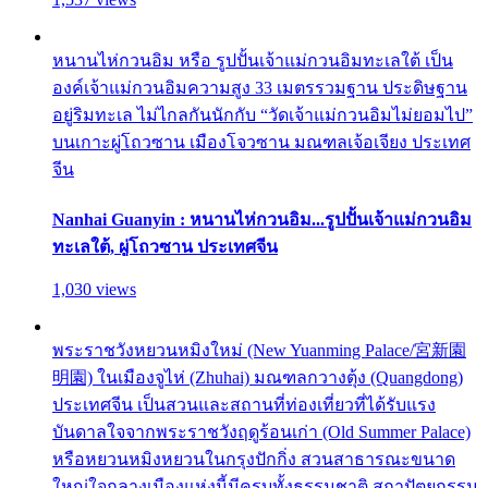
หนานไห่กวนอิม หรือ รูปปั้นเจ้าแม่กวนอิมทะเลใต้ เป็น
องค์เจ้าแม่กวนอิมความสูง 33 เมตรรวมฐาน ประดิษฐาน
อยู่ริมทะเล ไม่ไกลกันนักกับ “วัดเจ้าแม่กวนอิมไม่ยอมไป”
บนเกาะผู่โถวซาน เมืองโจวซาน มณฑลเจ้อเจียง ประเทศ
จีน
Nanhai Guanyin : หนานไห่กวนอิม...รูปปั้นเจ้าแม่กวนอิม
ทะเลใต้, ผู่โถวซาน ประเทศจีน
1,030 views
พระราชวังหยวนหมิงใหม่ (New Yuanming Palace/宮新園
明園) ในเมืองจูไห่ (Zhuhai) มณฑลกวางตุ้ง (Quangdong)
ประเทศจีน เป็นสวนและสถานที่ท่องเที่ยวที่ได้รับแรง
บันดาลใจจากพระราชวังฤดูร้อนเก่า (Old Summer Palace)
หรือหยวนหมิงหยวนในกรุงปักกิ่ง สวนสาธารณะขนาด
ใหญ่ใจกลางเมืองแห่งนี้มีครบทั้งธรรมชาติ สถาปัตยกรรม