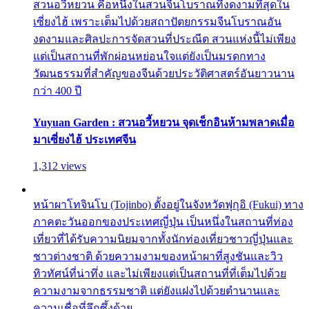
สวนอวี้หยวน คือหนึ่งในสวนจีนโบราณที่งดงามที่สุดใน
เซี่ยงไฮ้ เพราะเต็มไปด้วยสถาปัตยกรรมจีนโบราณอัน
งดงามและศิลปะการจัดสวนที่ประณีต สวนแห่งนี้ไม่เพียง
แต่เป็นสถานที่พักผ่อนหย่อนใจแต่ยังเป็นมรดกทาง
วัฒนธรรมที่สำคัญของจีนด้วยประวัติศาสตร์อันยาวนาน
กว่า 400 ปี
Yuyuan Garden : สวนอวี้หยวน จุดเช็กอินห้ามพลาดเมื่อ
มาเซี่ยงไฮ้ ประเทศจีน
1,312 views
หน้าผาโทจินโบ (Tojinbo) ตั้งอยู่ในจังหวัดฟุกุอิ (Fukui) ทาง
ภาคตะวันออกของประเทศญี่ปุ่น เป็นหนึ่งในสถานที่ท่อง
เที่ยวที่ได้รับความนิยมจากทั้งนักท่องเที่ยวชาวญี่ปุ่นและ
ชาวต่างชาติ ด้วยความงามของหน้าผาที่สูงชันและวิว
ทิวทัศน์ที่น่าทึ่ง และไม่เพียงแต่เป็นสถานที่ที่เต็มไปด้วย
ความงามจากธรรมชาติ แต่ยังแฝงไปด้วยตำนานและ
ความเชื่อที่ลึกซึ้งด้วย