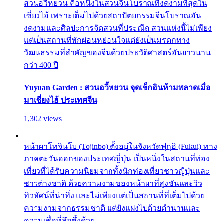
สวนอวี้หยวน คือหนึ่งในสวนจีนโบราณที่งดงามที่สุดใน
เซี่ยงไฮ้ เพราะเต็มไปด้วยสถาปัตยกรรมจีนโบราณอัน
งดงามและศิลปะการจัดสวนที่ประณีต สวนแห่งนี้ไม่เพียง
แต่เป็นสถานที่พักผ่อนหย่อนใจแต่ยังเป็นมรดกทาง
วัฒนธรรมที่สำคัญของจีนด้วยประวัติศาสตร์อันยาวนาน
กว่า 400 ปี
Yuyuan Garden : สวนอวี้หยวน จุดเช็กอินห้ามพลาดเมื่อ
มาเซี่ยงไฮ้ ประเทศจีน
1,302 views
หน้าผาโทจินโบ (Tojinbo) ตั้งอยู่ในจังหวัดฟุกุอิ (Fukui) ทาง
ภาคตะวันออกของประเทศญี่ปุ่น เป็นหนึ่งในสถานที่ท่อง
เที่ยวที่ได้รับความนิยมจากทั้งนักท่องเที่ยวชาวญี่ปุ่นและ
ชาวต่างชาติ ด้วยความงามของหน้าผาที่สูงชันและวิว
ทิวทัศน์ที่น่าทึ่ง และไม่เพียงแต่เป็นสถานที่ที่เต็มไปด้วย
ความงามจากธรรมชาติ แต่ยังแฝงไปด้วยตำนานและ
ความเชื่อที่ลึกซึ้งด้วย