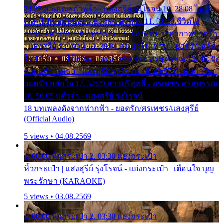
24:27 สามเณรกำพร้า - แสงสุรีย์ รุ่งโรจน์ 10. 28:08 ไม่มี
เวลาไปหาเมียน้อย - ยอดรัก สลักใจ 11. 31:29 ชีวิตไอ้
ธรรม - ศรเพชร ศรสุพรรณ 12. 35:26 ทหารอากาศขาดรัก
- แสงสุรีย์ รุ่งโรจน์ 13. 39:01 คนหัวใจโทรม - ยอดรัก สลัก
ใจ 14. 42:49 ไอ้หวังตายแน่ - ศรเพชร ศรสุพรรณ 15. 46:35
ธาตุแท้ของเธอ - แสงสุรีย์ รุ่งโรจน์ 16. 49:57 กำนันกำใน -
ยอดรัก สลักใจ 17. 52:29 สาวบริสุทธิ์ - ศรเพชร ศรสุพรรณ
18. 56:05 แต๋วจ๋า - แสงสุรีย์ รุ่งโรจน์
18 บทเพลงดังจากฟากฟ้า - ยอดรัก/ศรเพชร/แสงสุรีย์
(Official Audio)
5 views • 04.08.2569
1. 00:00 หิ้วกระเป๋า 2. 03:30 แย่งกระเป๋า
หิ้วกระเป๋า | แสงสุรีย์ รุ่งโรจน์ - แย่งกระเป๋า | เตือนใจ บุญ
พระรักษา (KARAOKE)
5 views • 03.08.2569
1. 00:00 หิ้วกระเป๋า 2. 03:30 แย่งกระเป๋า