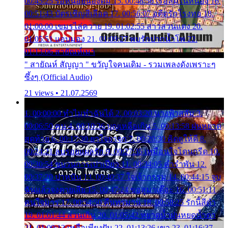
00:45:25 รอหน่อยน้องติ๋ม 15. 00:48:56 เรือล่มในหนอง 16.
00:51:43 บัตรเชิญสีเลือด 17. 00:56:07 อดีตรักโรงทอ 18.
01:00:00 เขมรไล่ควาย 19. 01:02:55 สาวสวนแตง 20.
01:05:51 แอบมอง 21. 01:09:27 พบรักปากน้ำโพ 22.
01:13:06 สายัณห์เมา
" สายัณห์ สัญญา " ขวัญใจคนเดิม - รวมเพลงดังเพราะๆ
ซึ้งๆ (Official Audio)
21 views • 21.07.2569
1. 00:00:00 ทำไมทำฉันได้ 2. 00:03:20 นางฟ้าสลัม 3.
00:06:50 คน 4. 00:10:36 บุญเหลือเกิน 5. 00:13:58 ฝนหยาด
สุดท้าย 6. 00:17:30 ยาใจยาจก 7. 00:20:30 คิดดูให้ดี 8.
00:24:21 ลบรอยแผลรัก 9. 00:27:35 เหมือนใจโดนกรีด 10.
00:30:54 ขบวนการเปาเปียว 11. 00:34:05 คำรำพัน 12.
00:37:20 ปาหนัน 13. 00:40:37 ใจเจ้ากรรม 14. 00:44:15 จูบ
ฉันแล้วจงตายเสีย 15. 00:47:24 ขอสูมาเต๊อะ 16. 00:51:11
คนใจมาร 17. 00:54:50 คืนทรมาน 18. 00:58:25 รักนี้สีดำ
19. 01:01:44 ส่วนเกิน 20. 01:05:42 หยาดน้ำฝนหยดน้ำตา
21. 01:09:13 เหลือเพียงฝัน 22. 01:13:26 เขา 23. 01:16:37