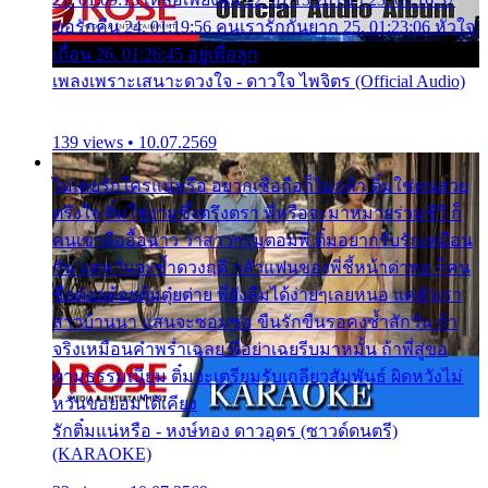
ขอรักคืน 24. 01:19:56 คนเรารักกันยาก 25. 01:23:06 หัวใจ
เถื่อน 26. 01:26:45 อยู่เพื่อลูก
เพลงเพราะเสนาะดวงใจ - ดาวใจ ไพจิตร (Official Audio)
139 views • 10.07.2569
ไม่เคยรักใครแน่หรือ อยากเชื่อถือก็ไม่กล้า ติ๋มใช่คนสวย
ตรึงใจ ติ๋มใช่งามซึ้งตรึงตรา พี่หรือจะมาหมายร่วมชีวี ก็
คนเขาลืออื้อฉาว ว่าสาวๆรุมตอมพี่ ติ๋มอยากรับรักเหมือน
กัน แต่หวั่นจะช้ำดวงฤดี กลัวแฟนของพี่ชี้หน้าด่าทอ ก็คน
ชื่อต๋อยต้อยตุ้มตุ๋ยต่าย พี่ยังลืมได้ง่ายๆเลยหนอ แค่ตัวเรา
สาวบ้านนา แสนจะซอมซ่อ ขืนรักขืนรอคงช้ำสักวัน ถ้า
จริงเหมือนคำพร่ำเฉลย พี่อย่าเฉยรีบมาหมั้น ถ้าพี่สู่ขอ
ตามธรรมเนียม ติ๋มจะเตรียมรับเกลียวสัมพันธ์ ผิดหวังไม่
หวั่นขอยอมได้เคียง
รักติ๋มแน่หรือ - หงษ์ทอง ดาวอุดร (ซาวด์ดนตรี)
(KARAOKE)