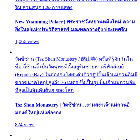
จีน สวนสนุก และการแสดง
New Yuanming Palace | พระราชวังหยวนหมิงใหม่ ความ
ยิ่งใหญ่แห่งประวัติศาสตร์ มณฑลกวางตุ้ง ประเทศจีน
1,066 views
วัดซีซ่าน (Tsz Shan Monastery / 慈山寺) หรือที่รู้จักกันใน
ชื่อ ฉี่ซ้านจี๋ เป็นวัดพุทธที่ตั้งอยู่ริมชายหาดรีพัลส์เบย์
(Repulse Bay) ในฮ่องกง โดดเด่นด้วยรูปปั้นเจ้าแม่กวนอิมสี
ขาวขนาดใหญ่ สูงถึง 76 เมตร ซึ่งเป็นรูปปั้นเจ้าแม่กวนอิม
ที่สูงเป็นอันดับต้นๆ ของโลก
Tsz Shan Monastery | วัดซีซ่าน…งามสง่าเจ้าแม่กวนอิ
มองค์ใหญ่แห่งฮ่องกง
824 views