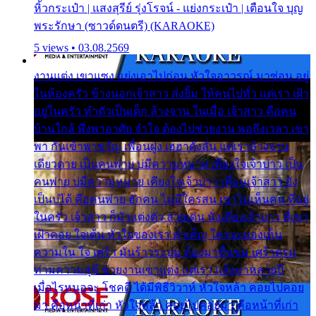
หิ้วกระเป๋า | แสงสุรีย์ รุ่งโรจน์ - แย่งกระเป๋า | เตือนใจ บุญ
พระรักษา (ซาวด์ดนตรี) (KARAOKE)
5 views • 03.08.2569
งานแต่ง เขาแซง แย่งเอาไปก่อน หัวใจอาวรณ์ มาซ่อน อยู่
ในห้องครัว ข้างนอกเจ้าสาว ส่งยิ้ม ให้คนไปทั่ว แต่เรา เฝ้า
อยู่ในครัว ทำตัวเป็นเด็ก ล้างจาน ในเมื่อ เจ้าสาว คือคน
บ้านใกล้ พึ่งพาอาศัย จำใจ ต้องไปช่วยงาน พอถึงเวลา เขา
พา กันเข้าพาขวัญ เพื่อนฝูง เฮฮาดังลั่น แต่เราล้างจาน
เดียวดาย เป็นคนพ่าย บ่มีความหมาย เคียงใจเจ้าบ่าว เป็น
คนพ่าย บ่มีความหมาย เคียงใจเจ้าบ่าว เพื่อนเจ้าสาว ยัง
เป็นบ่ได้ คือคนพ่าย ฮักคน ไม่มีใครสน เขาไม่เห็นคน ที่อยู่
ในครัว เจ้าสาว ก็มัวแต่งตัว สวยเด่น นั่งเคียงเจ้าบ่าว ที่เขา
เฝ้าคอย ใจเต้น หัวใจของเรา ลำเค็ญ ใครจะมองเห็น
ความใน ใจ เศร้า มันร้าวระบม ต้องมาขื่นขม เศร้าตรม
ท่ามความสุขี ช่วยงานเขาแต่ง แต่เรา แล้งมาหลายปี
เมื่อไรหนอจะ โชคดี ได้มีพิธีวิวาห์ หัวใจหล้า คอยไปคอย
มา คือหน้าที่เก่า หัวใจหล้า คอยไปคอยมา คือหน้าที่เก่า