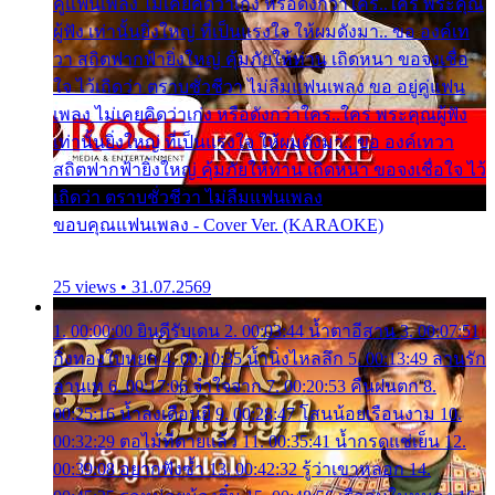
คู่แฟนเพลง ไม่เคยคิดว่าเก่ง หรือดังกว่าใคร..ใคร พระคุณ
ผู้ฟัง เท่านั้นยิ่งใหญ่ ที่เป็นแรงใจ ให้ผมดังมา.. ขอ องค์เท
วา สถิตฟากฟ้ายิ่งใหญ่ คุ้มภัยให้ท่าน เถิดหนา ขอจงเชื่อ
ใจ ไว้เถิดว่า ตราบชั่วชีวา ไม่ลืมแฟนเพลง ขอ อยู่คู่แฟน
เพลง ไม่เคยคิดว่าเก่ง หรือดังกว่าใคร..ใคร พระคุณผู้ฟัง
เท่านั้นยิ่งใหญ่ ที่เป็นแรงใจ ให้ผมดังมา.. ขอ องค์เทวา
สถิตฟากฟ้ายิ่งใหญ่ คุ้มภัยให้ท่าน เถิดหนา ขอจงเชื่อใจ ไว้
เถิดว่า ตราบชั่วชีวา ไม่ลืมแฟนเพลง
ขอบคุณแฟนเพลง - Cover Ver. (KARAOKE)
25 views • 31.07.2569
1. 00:00:00 ยินดีรับเดน 2. 00:03:44 น้ำตาอีสาน 3. 00:07:51
กิ่งทองใบหยก 4. 00:10:35 น้ำนิ่งไหลลึก 5. 00:13:49 ลานรัก
ลานเท 6. 00:17:06 จำใจจาก 7. 00:20:53 คืนฝนตก 8.
00:25:16 น้ำลงเดือนยี่ 9. 00:28:47 โสนน้อยเรือนงาม 10.
00:32:29 ตอไม้ที่ตายแล้ว 11. 00:35:41 น้ำกรดแช่เย็น 12.
00:39:08 อยากฟังซ้ำ 13. 00:42:32 รู้ว่าเขาหลอก 14.