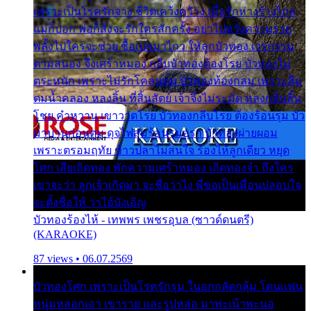
เพราะเป็นโรครักจาง ชีวิตเคว้งคว้าง เมื่อรักห่างร้างไกล
แม่ก็บอก พ่อก็สั่งจะรักใครสักครั้ง อย่าไปหวังความรวย
พลั้งไปใครจะช่วย ซื้อเปลมาไกว ให้ลูกบัวทอง เวรกรรม
ตามสนอง จึงเศร้าหมอง กลีบบัวทองต้องโรย บัวทองไม่
ตระหนัก เพราะไม่รักโคลนตม บัวทองท้องกลม เพราะลืม
ตมน้ำคลอง หลงลิ้น ที่สิ้นสัตย์ เจ้าจึงไม่ระมัด หลงกลิ่นลิ้น
โชย คำหวาน เขาวาดโรย บัวทองกลีบโรย ต้องร้อนรุม บัว
มาบานก่อนตูม ดุจไฟสุมร้อนรุมอุรา บัวทองผ่ายผอม
เพราะตรอมฤทัย ข้าวปลาไม่สนใจ ร้องไห้ลูกเดียว หยุด
โศก เสียเถิดทอง พักความเศร้าหมอง เถิดทองจ๋า ถึงใคร
เขาจะว่า ลูกเจ้าเกิดมา จะชื่อว่าไง พี่ขอเป็นเพื่อนปลอบใจ
จะตั้งชื่อให้ ว่าไอ้บังเอิญ
บัวทองร้องไห้ - เทพพร เพชรอุบล (ซาวด์ดนตรี)
(KARAOKE)
87 views • 06.07.2569
บัวทองโศก เพราะเป็นโรครักรุม ในอกกลัดกลุ้ม โดนแฟน
หนุ่มหลอกเอา เขารวย และรูปหล่อ มาพะเน้าพะนอ