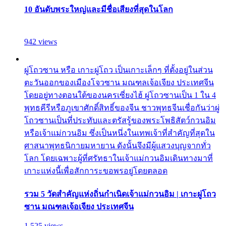
10 อันดับพระใหญ่และมีชื่อเสียงที่สุดในโลก
942 views
ผู่โถวซาน หรือ เกาะผู่โถว เป็นเกาะเล็กๆ ที่ตั้งอยู่ในส่วน
ตะวันออกของเมืองโจวซาน มณฑลเจ้อเจียง ประเทศจีน
โดยอยู่ทางตอนใต้ของนครเซี่ยงไฮ้ ผู่โถวซานเป็น 1 ใน 4
พุทธคีรีหรือภูเขาศักดิ์สิทธิ์ของจีน ชาวพุทธจีนเชื่อกันว่าผู่
โถวซานเป็นที่ประทับและตรัสรู้ของพระโพธิสัตว์กวนอิม
หรือเจ้าแม่กวนอิม ซึ่งเป็นหนึ่งในเทพเจ้าที่สำคัญที่สุดใน
ศาสนาพุทธนิกายมหายาน ดังนั้นจึงมีผู้แสวงบุญจากทั่ว
โลก โดยเฉพาะผู้ที่ศรัทธาในเจ้าแม่กวนอิมเดินทางมาที่
เกาะแห่งนี้เพื่อสักการะขอพรอยู่โดยตลอด
รวม 5 วัดสำคัญแห่งถิ่นกำเนิดเจ้าแม่กวนอิม | เกาะผู่โถว
ซาน มณฑลเจ้อเจียง ประเทศจีน
1,525 views