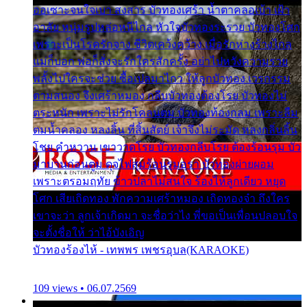
ออเซาะจนใจเบา สงสาร บัวทองเศร้า น้ำตาคลอเบ้า เฝ้า
อาลัย หนุ่มรูปหล่อหนีไกล หัวใจบัวทองระรวย บัวทองโศก
เพราะเป็นโรครักจาง ชีวิตเคว้งคว้าง เมื่อรักห่างร้างไกล
แม่ก็บอก พ่อก็สั่งจะรักใครสักครั้ง อย่าไปหวังความรวย
พลั้งไปใครจะช่วย ซื้อเปลมาไกว ให้ลูกบัวทอง เวรกรรม
ตามสนอง จึงเศร้าหมอง กลีบบัวทองต้องโรย บัวทองไม่
ตระหนัก เพราะไม่รักโคลนตม บัวทองท้องกลม เพราะลืม
ตมน้ำคลอง หลงลิ้น ที่สิ้นสัตย์ เจ้าจึงไม่ระมัด หลงกลิ่นลิ้น
โชย คำหวาน เขาวาดโรย บัวทองกลีบโรย ต้องร้อนรุม บัว
มาบานก่อนตูม ดุจไฟสุมร้อนรุมอุรา บัวทองผ่ายผอม
เพราะตรอมฤทัย ข้าวปลาไม่สนใจ ร้องไห้ลูกเดียว หยุด
โศก เสียเถิดทอง พักความเศร้าหมอง เถิดทองจ๋า ถึงใคร
เขาจะว่า ลูกเจ้าเกิดมา จะชื่อว่าไง พี่ขอเป็นเพื่อนปลอบใจ
จะตั้งชื่อให้ ว่าไอ้บังเอิญ
บัวทองร้องไห้ - เทพพร เพชรอุบล(KARAOKE)
109 views • 06.07.2569