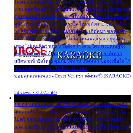
ไมตรี จากแฟนเพลง ทุกทุกที่ ปราณีหลั่งไหล ผมขอฝาก
นาม ยอดรักเอาไว้ โปรดเป็นแรงใจ อย่างนี้เรื่อยไป ขอ อยู่
คู่แฟนเพลง ไม่เคยคิดว่าเก่ง หรือดังกว่าใคร..ใคร พระคุณ
ผู้ฟัง เท่านั้นยิ่งใหญ่ ที่เป็นแรงใจ ให้ผมดังมา.. ขอ องค์เท
วา สถิตฟากฟ้ายิ่งใหญ่ คุ้มภัยให้ท่าน เถิดหนา ขอจงเชื่อ
ใจ ไว้เถิดว่า ตราบชั่วชีวา ไม่ลืมแฟนเพลง ขอ อยู่คู่แฟน
เพลง ไม่เคยคิดว่าเก่ง หรือดังกว่าใคร..ใคร พระคุณผู้ฟัง
เท่านั้นยิ่งใหญ่ ที่เป็นแรงใจ ให้ผมดังมา.. ขอ องค์เทวา
สถิตฟากฟ้ายิ่งใหญ่ คุ้มภัยให้ท่าน เถิดหนา ขอจงเชื่อใจ ไว้
เถิดว่า ตราบชั่วชีวา ไม่ลืมแฟนเพลง
ขอบคุณแฟนเพลง - Cover Ver. (ซาวด์ดนตรี) (KARAOKE)
24 views • 31.07.2569
ขอ กราบ ขอบคุณ.... ที่ได้รับไออุ่น การุณ จากแฟน เพลง
ผมแสนชื่นใจ หายวังเวง เมื่อแฟนเพลง ให้กำลังใจ น้ำใจ
ไมตรี จากแฟนเพลง ทุกทุกที่ ปราณีหลั่งไหล ผมขอฝาก
นาม ยอดรักเอาไว้ โปรดเป็นแรงใจ อย่างนี้เรื่อยไป ขอ อยู่