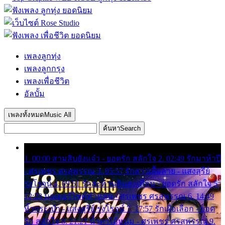
เพลงลูกทุ่ง
เพลงลูกกรุง
เพลงเพื่อชีวิต
อัลบั้ม
เพลงทั้งหมด
Music All
ค้นหา
Search
1. 00:00 สามสิบยังแจ๋ว - ยอดรัก สลักใจ 2. 02:49 รักมาห้าปี
- ศรเพชร ศรสุพรรณ 3. 05:57 รักสาวเสื้อลาย - แสงสุรีย์
รุ่งโรจน์ 4. 09:51 รักสะท้านดินสะเทือน - ยอดรัก สลักใจ 5.
12:23 มอเตอร์ไซค์ทำหล่น - ศรเพชร ศรสุพรรณ 6. 14:49
หิ้วกระเป๋า - แสงสุรีย์ รุ่งโรจน์ 7. 17:57 รักเผื่อเลือก - ยอด
รัก สลักใจ 8. 21:21 น้ำตาไอ้หนุ่ม - ศรเพชร ศรสุพรรณ 9.