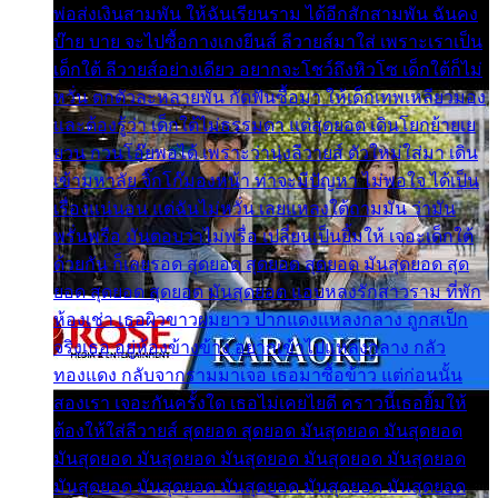
พ่อส่งเงินสามพัน ให้ฉันเรียนราม ได้อีกสักสามพัน ฉันคง
บ๊าย บาย จะไปซื้อกางเกงยีนส์ ลีวายส์มาใส่ เพราะเราเป็น
เด็กใต้ ลีวายส์อย่างเดียว อยากจะโชว์ถึงหิวโซ เด็กใต้ก็ไม่
หวั่น ตกตัวละหลายพัน กัดฟันซื้อมา ให้เด็กเทพเหลียวมอง
และต้องรู้ว่า เด็กใต้ไม่ธรรมดา แต่สุดยอด เดินโยกย้ายเย
ยวน กวนโอ๊ยพอได้ เพราะว่านุ่งลีวายส์ ตัวใหม่ใส่มา เดิน
เข้ามหาลัย จิ๊กโก๊มองหน้า ท่าจะมีปัญหา ไม่พอใจ ได้เป็น
เรื่องแน่นอน แต่ฉันไม่หวั่น เลยแหลงใต้ถามมัน ว่ามัน
พรั่นพรือ มันตอบว่าไม่พรื่อ เปลี่ยนเป็นยิ้มให้ เจอะเด็กใต้
ด้วยกัน ก็เลยรอด สุดยอด สุดยอด สุดยอด มันสุดยอด สุด
ยอด สุดยอด สุดยอด มันสุดยอด แอบหลงรักสาวราม ที่พัก
ห้องเช่า เธอผิวขาวผมยาว ปากแดงแหลงกลาง ถูกสเป็ก
จริงเธอ อยู่ห้องข้างข้าง อยากเข้าไปแหลงกลาง กลัว
ทองแดง กลับจากรามมาเจอ เธอมาซื้อข้าว แต่ก่อนนั้น
สองเรา เจอะกันครั้งใด เธอไม่เคยไยดี คราวนี้เธอยิ้มให้
ต้องให้ใส่ลีวายส์ สุดยอด สุดยอด มันสุดยอด มันสุดยอด
มันสุดยอด มันสุดยอด มันสุดยอด มันสุดยอด มันสุดยอด
มันสุดยอด มันสุดยอด มันสุดยอด มันสุดยอด มันสุดยอด