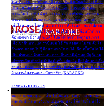
ในครัว เจ้าสาว ก็มัวแต่งตัว สวยเด่น นั่งเคียงเจ้าบ่าว ที่เขา
เฝ้าคอย ใจเต้น หัวใจของเรา ลำเค็ญ ใครจะมองเห็น
ความใน ใจ เศร้า มันร้าวระบม ต้องมาขื่นขม เศร้าตรม
ท่ามความสุขี ช่วยงานเขาแต่ง แต่เรา แล้งมาหลายปี
เมื่อไรหนอจะ โชคดี ได้มีพิธีวิวาห์ หัวใจหล้า คอยไปคอย
มา คือหน้าที่เก่า หัวใจหล้า คอยไปคอยมา คือหน้าที่เก่า
คือหยังเขา มีงานแต่งแล้ว ไปล้างแต่จาน ดั่งถูกประหาร
เมื่อเขาชื่นบาน แต่เราขื่นขม โอ้ รัก ลอยลม ไม่สม ดัง ใจ
ล้างจานคอยคู่ ไม่รู้ อีกนานเท่าใด จะได้ เลื่อนขั้นบันได ได้
เป็น ตำแหน่งเจ้าสาว มันเหงา เห็นเขามีคู่ ซมดู มีคู่ก็ม่วน
เข้าพาขวัญ เสียงโห่ตึงตึง มันซึ้ง อยู่แก่ใจ มื้อใด๋หนอ สิเป็น
งานเฮา มัวซอยเขา ใจเฮาซิด้าน มันทรมาน จับจาน เอย…
ล้างจานในงานแต่ง - Cover Ver. (KARAOKE)
22 views • 03.08.2569
ขอ กราบ ขอบคุณ.... ที่ได้รับไออุ่น การุณ จากแฟน เพลง
ผมแสนชื่นใจ หายวังเวง เมื่อแฟนเพลง ให้กำลังใจ น้ำใจ