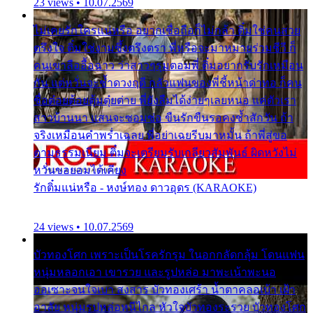
23 views • 10.07.2569
ไม่เคยรักใครแน่หรือ อยากเชื่อถือก็ไม่กล้า ติ๋มใช่คนสวย
ตรึงใจ ติ๋มใช่งามซึ้งตรึงตรา พี่หรือจะมาหมายร่วมชีวี ก็
คนเขาลืออื้อฉาว ว่าสาวๆรุมตอมพี่ ติ๋มอยากรับรักเหมือน
กัน แต่หวั่นจะช้ำดวงฤดี กลัวแฟนของพี่ชี้หน้าด่าทอ ก็คน
ชื่อต๋อยต้อยตุ้มตุ๋ยต่าย พี่ยังลืมได้ง่ายๆเลยหนอ แค่ตัวเรา
สาวบ้านนา แสนจะซอมซ่อ ขืนรักขืนรอคงช้ำสักวัน ถ้า
จริงเหมือนคำพร่ำเฉลย พี่อย่าเฉยรีบมาหมั้น ถ้าพี่สู่ขอ
ตามธรรมเนียม ติ๋มจะเตรียมรับเกลียวสัมพันธ์ ผิดหวังไม่
หวั่นขอยอมได้เคียง
รักติ๋มแน่หรือ - หงษ์ทอง ดาวอุดร (KARAOKE)
24 views • 10.07.2569
บัวทองโศก เพราะเป็นโรครักรุม ในอกกลัดกลุ้ม โดนแฟน
หนุ่มหลอกเอา เขารวย และรูปหล่อ มาพะเน้าพะนอ
ออเซาะจนใจเบา สงสาร บัวทองเศร้า น้ำตาคลอเบ้า เฝ้า
อาลัย หนุ่มรูปหล่อหนีไกล หัวใจบัวทองระรวย บัวทองโศก