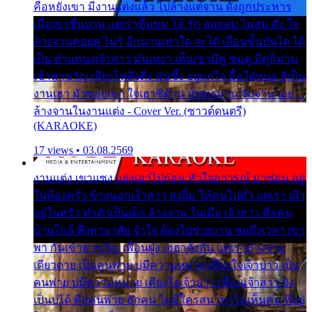
คือหยังเขา มีงานแต่งแล้ว ไปล้างแต่จาน ดั่งถูกประหาร
เมื่อเขาชื่นบาน แต่เราขื่นขม โอ้ รัก ลอยลม ไม่สม ดัง ใจ
ล้างจานคอยคู่ ไม่รู้ อีกนานเท่าใด จะได้ เลื่อนขั้นบันได ได้
เป็น ตำแหน่งเจ้าสาว มันเหงา เห็นเขามีคู่ ซมดู มีคู่ก็ม่วน
เข้าพาขวัญ เสียงโห่ตึงตึง มันซึ้ง อยู่แก่ใจ มื้อใด๋หนอ สิเป็น
งานเฮา มัวซอยเขา ใจเฮาซิด้าน มันทรมาน จับจาน เอย…
ล้างจานในงานแต่ง - Cover Ver. (ซาวด์ดนตรี)
(KARAOKE)
17 views • 03.08.2569
งานแต่ง เขาแซง แย่งเอาไปก่อน หัวใจอาวรณ์ มาซ่อน อยู่
ในห้องครัว ข้างนอกเจ้าสาว ส่งยิ้ม ให้คนไปทั่ว แต่เรา เฝ้า
อยู่ในครัว ทำตัวเป็นเด็ก ล้างจาน ในเมื่อ เจ้าสาว คือคน
บ้านใกล้ พึ่งพาอาศัย จำใจ ต้องไปช่วยงาน พอถึงเวลา เขา
พา กันเข้าพาขวัญ เพื่อนฝูง เฮฮาดังลั่น แต่เราล้างจาน
เดียวดาย เป็นคนพ่าย บ่มีความหมาย เคียงใจเจ้าบ่าว เป็น
คนพ่าย บ่มีความหมาย เคียงใจเจ้าบ่าว เพื่อนเจ้าสาว ยัง
เป็นบ่ได้ คือคนพ่าย ฮักคน ไม่มีใครสน เขาไม่เห็นคน ที่อยู่