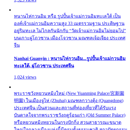
หนานไห่กวนอิม หรือ รูปปั้นเจ้าแม่กวนอิมทะเลใต้ เป็น
องค์เจ้าแม่กวนอิมความสูง 33 เมตรรวมฐาน ประดิษฐาน
อยู่ริมทะเล ไม่ไกลกันนักกับ “วัดเจ้าแม่กวนอิมไม่ยอมไป”
บนเกาะผู่โถวซาน เมืองโจวซาน มณฑลเจ้อเจียง ประเทศ
จีน
Nanhai Guanyin : หนานไห่กวนอิม...รูปปั้นเจ้าแม่กวนอิม
ทะเลใต้, ผู่โถวซาน ประเทศจีน
1,024 views
พระราชวังหยวนหมิงใหม่ (New Yuanming Palace/宮新園
明園) ในเมืองจูไห่ (Zhuhai) มณฑลกวางตุ้ง (Quangdong)
ประเทศจีน เป็นสวนและสถานที่ท่องเที่ยวที่ได้รับแรง
บันดาลใจจากพระราชวังฤดูร้อนเก่า (Old Summer Palace)
หรือหยวนหมิงหยวนในกรุงปักกิ่ง สวนสาธารณะขนาด
ใหญ่ใจกลางเมืองแห่งนี้มีครบทั้งธรรมชาติ สถาปัตยกรรม