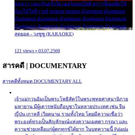
สองเรา เจอะกันครั้งใด เธอไม่เคยไยดี คราวนี้เธอยิ้มให้
ต้องให้ใส่ลีวายส์ สุดยอด สุดยอด มันสุดยอด มันสุดยอด
มันสุดยอด มันสุดยอด มันสุดยอด มันสุดยอด มันสุดยอด
มันสุดยอด มันสุดยอด มันสุดยอด มันสุดยอด มันสุดยอด
สุดยอด - วงซูซู (KARAOKE)
121 views • 03.07.2569
สารคดี
|
DOCUMENTARY
สารคดีทั้งหมด
DOCUMENTARY ALL
เจ้าแม่กวนอิมเป็นพระโพธิสัตว์ในพระพุทธศาสนานิกาย
มหายาน มีผู้เคารพนับถือบูชาในหลายประเทศ เช่น จีน
ญี่ปุ่น เกาหลี เวียดนาม รวมทั้งไทย โดยมีความเชื่อว่า
พระองค์ทรงเป็นสัญลักษณ์แห่งความเมตตา กรุณา และ
ความช่วยเหลือแก่ผู้ตกทุกข์ได้ยาก ในบทความนี้ Palanla