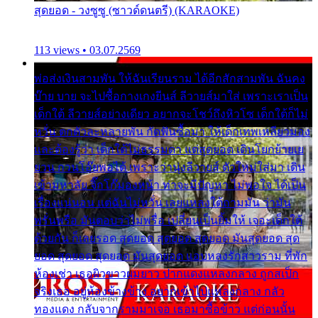
สุดยอด - วงซูซู (ซาวด์ดนตรี) (KARAOKE)
113 views • 03.07.2569
พ่อส่งเงินสามพัน ให้ฉันเรียนราม ได้อีกสักสามพัน ฉันคง
บ๊าย บาย จะไปซื้อกางเกงยีนส์ ลีวายส์มาใส่ เพราะเราเป็น
เด็กใต้ ลีวายส์อย่างเดียว อยากจะโชว์ถึงหิวโซ เด็กใต้ก็ไม่
หวั่น ตกตัวละหลายพัน กัดฟันซื้อมา ให้เด็กเทพเหลียวมอง
และต้องรู้ว่า เด็กใต้ไม่ธรรมดา แต่สุดยอด เดินโยกย้ายเย
ยวน กวนโอ๊ยพอได้ เพราะว่านุ่งลีวายส์ ตัวใหม่ใส่มา เดิน
เข้ามหาลัย จิ๊กโก๊มองหน้า ท่าจะมีปัญหา ไม่พอใจ ได้เป็น
เรื่องแน่นอน แต่ฉันไม่หวั่น เลยแหลงใต้ถามมัน ว่ามัน
พรั่นพรือ มันตอบว่าไม่พรื่อ เปลี่ยนเป็นยิ้มให้ เจอะเด็กใต้
ด้วยกัน ก็เลยรอด สุดยอด สุดยอด สุดยอด มันสุดยอด สุด
ยอด สุดยอด สุดยอด มันสุดยอด แอบหลงรักสาวราม ที่พัก
ห้องเช่า เธอผิวขาวผมยาว ปากแดงแหลงกลาง ถูกสเป็ก
จริงเธอ อยู่ห้องข้างข้าง อยากเข้าไปแหลงกลาง กลัว
ทองแดง กลับจากรามมาเจอ เธอมาซื้อข้าว แต่ก่อนนั้น