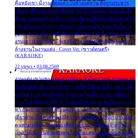
คือหยังเขา มีงานแต่งแล้ว ไปล้างแต่จาน ดั่งถูกประหาร
เมื่อเขาชื่นบาน แต่เราขื่นขม โอ้ รัก ลอยลม ไม่สม ดัง ใจ
ล้างจานคอยคู่ ไม่รู้ อีกนานเท่าใด จะได้ เลื่อนขั้นบันได ได้
เป็น ตำแหน่งเจ้าสาว มันเหงา เห็นเขามีคู่ ซมดู มีคู่ก็ม่วน
เข้าพาขวัญ เสียงโห่ตึงตึง มันซึ้ง อยู่แก่ใจ มื้อใด๋หนอ สิเป็น
งานเฮา มัวซอยเขา ใจเฮาซิด้าน มันทรมาน จับจาน เอย…
ล้างจานในงานแต่ง - Cover Ver. (ซาวด์ดนตรี)
(KARAOKE)
22 views • 03.08.2569
งานแต่ง เขาแซง แย่งเอาไปก่อน หัวใจอาวรณ์ มาซ่อน อยู่
ในห้องครัว ข้างนอกเจ้าสาว ส่งยิ้ม ให้คนไปทั่ว แต่เรา เฝ้า
อยู่ในครัว ทำตัวเป็นเด็ก ล้างจาน ในเมื่อ เจ้าสาว คือคน
บ้านใกล้ พึ่งพาอาศัย จำใจ ต้องไปช่วยงาน พอถึงเวลา เขา
พา กันเข้าพาขวัญ เพื่อนฝูง เฮฮาดังลั่น แต่เราล้างจาน
เดียวดาย เป็นคนพ่าย บ่มีความหมาย เคียงใจเจ้าบ่าว เป็น
คนพ่าย บ่มีความหมาย เคียงใจเจ้าบ่าว เพื่อนเจ้าสาว ยัง
เป็นบ่ได้ คือคนพ่าย ฮักคน ไม่มีใครสน เขาไม่เห็นคน ที่อยู่