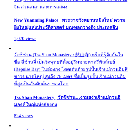
จีน สวนสนุก และการแสดง
New Yuanming Palace | พระราชวังหยวนหมิงใหม่ ความ
ยิ่งใหญ่แห่งประวัติศาสตร์ มณฑลกวางตุ้ง ประเทศจีน
1,070 views
วัดซีซ่าน (Tsz Shan Monastery / 慈山寺) หรือที่รู้จักกันใน
ชื่อ ฉี่ซ้านจี๋ เป็นวัดพุทธที่ตั้งอยู่ริมชายหาดรีพัลส์เบย์
(Repulse Bay) ในฮ่องกง โดดเด่นด้วยรูปปั้นเจ้าแม่กวนอิมสี
ขาวขนาดใหญ่ สูงถึง 76 เมตร ซึ่งเป็นรูปปั้นเจ้าแม่กวนอิม
ที่สูงเป็นอันดับต้นๆ ของโลก
Tsz Shan Monastery | วัดซีซ่าน…งามสง่าเจ้าแม่กวนอิ
มองค์ใหญ่แห่งฮ่องกง
824 views