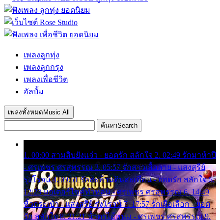
เพลงลูกทุ่ง
เพลงลูกกรุง
เพลงเพื่อชีวิต
อัลบั้ม
เพลงทั้งหมด
Music All
ค้นหา
Search
1. 00:00 สามสิบยังแจ๋ว - ยอดรัก สลักใจ 2. 02:49 รักมาห้าปี
- ศรเพชร ศรสุพรรณ 3. 05:57 รักสาวเสื้อลาย - แสงสุรีย์
รุ่งโรจน์ 4. 09:51 รักสะท้านดินสะเทือน - ยอดรัก สลักใจ 5.
12:23 มอเตอร์ไซค์ทำหล่น - ศรเพชร ศรสุพรรณ 6. 14:49
หิ้วกระเป๋า - แสงสุรีย์ รุ่งโรจน์ 7. 17:57 รักเผื่อเลือก - ยอด
รัก สลักใจ 8. 21:21 น้ำตาไอ้หนุ่ม - ศรเพชร ศรสุพรรณ 9.