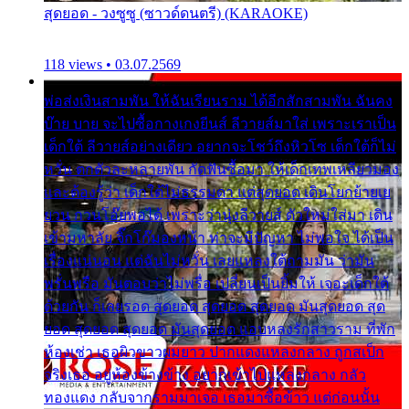
สุดยอด - วงซูซู (ซาวด์ดนตรี) (KARAOKE)
118 views • 03.07.2569
พ่อส่งเงินสามพัน ให้ฉันเรียนราม ได้อีกสักสามพัน ฉันคง
บ๊าย บาย จะไปซื้อกางเกงยีนส์ ลีวายส์มาใส่ เพราะเราเป็น
เด็กใต้ ลีวายส์อย่างเดียว อยากจะโชว์ถึงหิวโซ เด็กใต้ก็ไม่
หวั่น ตกตัวละหลายพัน กัดฟันซื้อมา ให้เด็กเทพเหลียวมอง
และต้องรู้ว่า เด็กใต้ไม่ธรรมดา แต่สุดยอด เดินโยกย้ายเย
ยวน กวนโอ๊ยพอได้ เพราะว่านุ่งลีวายส์ ตัวใหม่ใส่มา เดิน
เข้ามหาลัย จิ๊กโก๊มองหน้า ท่าจะมีปัญหา ไม่พอใจ ได้เป็น
เรื่องแน่นอน แต่ฉันไม่หวั่น เลยแหลงใต้ถามมัน ว่ามัน
พรั่นพรือ มันตอบว่าไม่พรื่อ เปลี่ยนเป็นยิ้มให้ เจอะเด็กใต้
ด้วยกัน ก็เลยรอด สุดยอด สุดยอด สุดยอด มันสุดยอด สุด
ยอด สุดยอด สุดยอด มันสุดยอด แอบหลงรักสาวราม ที่พัก
ห้องเช่า เธอผิวขาวผมยาว ปากแดงแหลงกลาง ถูกสเป็ก
จริงเธอ อยู่ห้องข้างข้าง อยากเข้าไปแหลงกลาง กลัว
ทองแดง กลับจากรามมาเจอ เธอมาซื้อข้าว แต่ก่อนนั้น