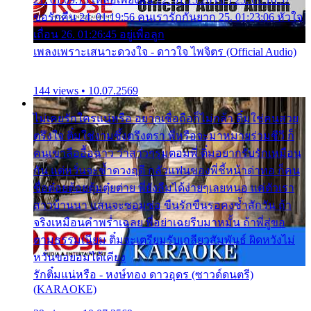
ขอรักคืน 24. 01:19:56 คนเรารักกันยาก 25. 01:23:06 หัวใจ
เถื่อน 26. 01:26:45 อยู่เพื่อลูก
เพลงเพราะเสนาะดวงใจ - ดาวใจ ไพจิตร (Official Audio)
144 views • 10.07.2569
ไม่เคยรักใครแน่หรือ อยากเชื่อถือก็ไม่กล้า ติ๋มใช่คนสวย
ตรึงใจ ติ๋มใช่งามซึ้งตรึงตรา พี่หรือจะมาหมายร่วมชีวี ก็
คนเขาลืออื้อฉาว ว่าสาวๆรุมตอมพี่ ติ๋มอยากรับรักเหมือน
กัน แต่หวั่นจะช้ำดวงฤดี กลัวแฟนของพี่ชี้หน้าด่าทอ ก็คน
ชื่อต๋อยต้อยตุ้มตุ๋ยต่าย พี่ยังลืมได้ง่ายๆเลยหนอ แค่ตัวเรา
สาวบ้านนา แสนจะซอมซ่อ ขืนรักขืนรอคงช้ำสักวัน ถ้า
จริงเหมือนคำพร่ำเฉลย พี่อย่าเฉยรีบมาหมั้น ถ้าพี่สู่ขอ
ตามธรรมเนียม ติ๋มจะเตรียมรับเกลียวสัมพันธ์ ผิดหวังไม่
หวั่นขอยอมได้เคียง
รักติ๋มแน่หรือ - หงษ์ทอง ดาวอุดร (ซาวด์ดนตรี)
(KARAOKE)