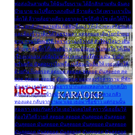
พ่อส่งเงินสามพัน ให้ฉันเรียนราม ได้อีกสักสามพัน ฉันคง
บ๊าย บาย จะไปซื้อกางเกงยีนส์ ลีวายส์มาใส่ เพราะเราเป็น
เด็กใต้ ลีวายส์อย่างเดียว อยากจะโชว์ถึงหิวโซ เด็กใต้ก็ไม่
หวั่น ตกตัวละหลายพัน กัดฟันซื้อมา ให้เด็กเทพเหลียวมอง
และต้องรู้ว่า เด็กใต้ไม่ธรรมดา แต่สุดยอด เดินโยกย้ายเย
ยวน กวนโอ๊ยพอได้ เพราะว่านุ่งลีวายส์ ตัวใหม่ใส่มา เดิน
เข้ามหาลัย จิ๊กโก๊มองหน้า ท่าจะมีปัญหา ไม่พอใจ ได้เป็น
เรื่องแน่นอน แต่ฉันไม่หวั่น เลยแหลงใต้ถามมัน ว่ามัน
พรั่นพรือ มันตอบว่าไม่พรื่อ เปลี่ยนเป็นยิ้มให้ เจอะเด็กใต้
ด้วยกัน ก็เลยรอด สุดยอด สุดยอด สุดยอด มันสุดยอด สุด
ยอด สุดยอด สุดยอด มันสุดยอด แอบหลงรักสาวราม ที่พัก
ห้องเช่า เธอผิวขาวผมยาว ปากแดงแหลงกลาง ถูกสเป็ก
จริงเธอ อยู่ห้องข้างข้าง อยากเข้าไปแหลงกลาง กลัว
ทองแดง กลับจากรามมาเจอ เธอมาซื้อข้าว แต่ก่อนนั้น
สองเรา เจอะกันครั้งใด เธอไม่เคยไยดี คราวนี้เธอยิ้มให้
ต้องให้ใส่ลีวายส์ สุดยอด สุดยอด มันสุดยอด มันสุดยอด
มันสุดยอด มันสุดยอด มันสุดยอด มันสุดยอด มันสุดยอด
มันสุดยอด มันสุดยอด มันสุดยอด มันสุดยอด มันสุดยอด