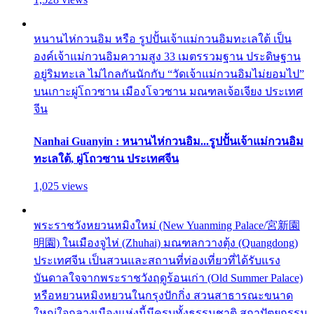
หนานไห่กวนอิม หรือ รูปปั้นเจ้าแม่กวนอิมทะเลใต้ เป็น
องค์เจ้าแม่กวนอิมความสูง 33 เมตรรวมฐาน ประดิษฐาน
อยู่ริมทะเล ไม่ไกลกันนักกับ “วัดเจ้าแม่กวนอิมไม่ยอมไป”
บนเกาะผู่โถวซาน เมืองโจวซาน มณฑลเจ้อเจียง ประเทศ
จีน
Nanhai Guanyin : หนานไห่กวนอิม...รูปปั้นเจ้าแม่กวนอิม
ทะเลใต้, ผู่โถวซาน ประเทศจีน
1,025 views
พระราชวังหยวนหมิงใหม่ (New Yuanming Palace/宮新園
明園) ในเมืองจูไห่ (Zhuhai) มณฑลกวางตุ้ง (Quangdong)
ประเทศจีน เป็นสวนและสถานที่ท่องเที่ยวที่ได้รับแรง
บันดาลใจจากพระราชวังฤดูร้อนเก่า (Old Summer Palace)
หรือหยวนหมิงหยวนในกรุงปักกิ่ง สวนสาธารณะขนาด
ใหญ่ใจกลางเมืองแห่งนี้มีครบทั้งธรรมชาติ สถาปัตยกรรม