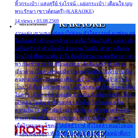
หิ้วกระเป๋า | แสงสุรีย์ รุ่งโรจน์ - แย่งกระเป๋า | เตือนใจ บุญ
พระรักษา (ซาวด์ดนตรี) (KARAOKE)
14 views • 03.08.2569
งานแต่ง เขาแซง แย่งเอาไปก่อน หัวใจอาวรณ์ มาซ่อน อยู่
ในห้องครัว ข้างนอกเจ้าสาว ส่งยิ้ม ให้คนไปทั่ว แต่เรา เฝ้า
อยู่ในครัว ทำตัวเป็นเด็ก ล้างจาน ในเมื่อ เจ้าสาว คือคน
บ้านใกล้ พึ่งพาอาศัย จำใจ ต้องไปช่วยงาน พอถึงเวลา เขา
พา กันเข้าพาขวัญ เพื่อนฝูง เฮฮาดังลั่น แต่เราล้างจาน
เดียวดาย เป็นคนพ่าย บ่มีความหมาย เคียงใจเจ้าบ่าว เป็น
คนพ่าย บ่มีความหมาย เคียงใจเจ้าบ่าว เพื่อนเจ้าสาว ยัง
เป็นบ่ได้ คือคนพ่าย ฮักคน ไม่มีใครสน เขาไม่เห็นคน ที่อยู่
ในครัว เจ้าสาว ก็มัวแต่งตัว สวยเด่น นั่งเคียงเจ้าบ่าว ที่เขา
เฝ้าคอย ใจเต้น หัวใจของเรา ลำเค็ญ ใครจะมองเห็น
ความใน ใจ เศร้า มันร้าวระบม ต้องมาขื่นขม เศร้าตรม
ท่ามความสุขี ช่วยงานเขาแต่ง แต่เรา แล้งมาหลายปี
เมื่อไรหนอจะ โชคดี ได้มีพิธีวิวาห์ หัวใจหล้า คอยไปคอย
มา คือหน้าที่เก่า หัวใจหล้า คอยไปคอยมา คือหน้าที่เก่า