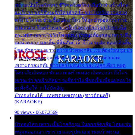
เพราะเป็นโรครักจาง ชีวิตเคว้งคว้าง เมื่อรักห่างร้างไกล
แม่ก็บอก พ่อก็สั่งจะรักใครสักครั้ง อย่าไปหวังความรวย
พลั้งไปใครจะช่วย ซื้อเปลมาไกว ให้ลูกบัวทอง เวรกรรม
ตามสนอง จึงเศร้าหมอง กลีบบัวทองต้องโรย บัวทองไม่
ตระหนัก เพราะไม่รักโคลนตม บัวทองท้องกลม เพราะลืม
ตมน้ำคลอง หลงลิ้น ที่สิ้นสัตย์ เจ้าจึงไม่ระมัด หลงกลิ่นลิ้น
โชย คำหวาน เขาวาดโรย บัวทองกลีบโรย ต้องร้อนรุม บัว
มาบานก่อนตูม ดุจไฟสุมร้อนรุมอุรา บัวทองผ่ายผอม
เพราะตรอมฤทัย ข้าวปลาไม่สนใจ ร้องไห้ลูกเดียว หยุด
โศก เสียเถิดทอง พักความเศร้าหมอง เถิดทองจ๋า ถึงใคร
เขาจะว่า ลูกเจ้าเกิดมา จะชื่อว่าไง พี่ขอเป็นเพื่อนปลอบใจ
จะตั้งชื่อให้ ว่าไอ้บังเอิญ
บัวทองร้องไห้ - เทพพร เพชรอุบล (ซาวด์ดนตรี)
(KARAOKE)
90 views • 06.07.2569
บัวทองโศก เพราะเป็นโรครักรุม ในอกกลัดกลุ้ม โดนแฟน
หนุ่มหลอกเอา เขารวย และรูปหล่อ มาพะเน้าพะนอ