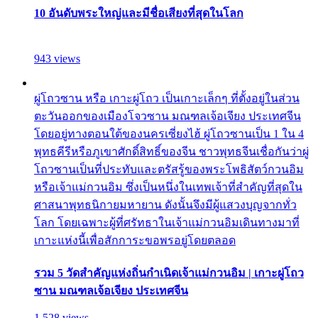
10 อันดับพระใหญ่และมีชื่อเสียงที่สุดในโลก
943 views
ผู่โถวซาน หรือ เกาะผู่โถว เป็นเกาะเล็กๆ ที่ตั้งอยู่ในส่วน
ตะวันออกของเมืองโจวซาน มณฑลเจ้อเจียง ประเทศจีน
โดยอยู่ทางตอนใต้ของนครเซี่ยงไฮ้ ผู่โถวซานเป็น 1 ใน 4
พุทธคีรีหรือภูเขาศักดิ์สิทธิ์ของจีน ชาวพุทธจีนเชื่อกันว่าผู่
โถวซานเป็นที่ประทับและตรัสรู้ของพระโพธิสัตว์กวนอิม
หรือเจ้าแม่กวนอิม ซึ่งเป็นหนึ่งในเทพเจ้าที่สำคัญที่สุดใน
ศาสนาพุทธนิกายมหายาน ดังนั้นจึงมีผู้แสวงบุญจากทั่ว
โลก โดยเฉพาะผู้ที่ศรัทธาในเจ้าแม่กวนอิมเดินทางมาที่
เกาะแห่งนี้เพื่อสักการะขอพรอยู่โดยตลอด
รวม 5 วัดสำคัญแห่งถิ่นกำเนิดเจ้าแม่กวนอิม | เกาะผู่โถว
ซาน มณฑลเจ้อเจียง ประเทศจีน
1,528 views