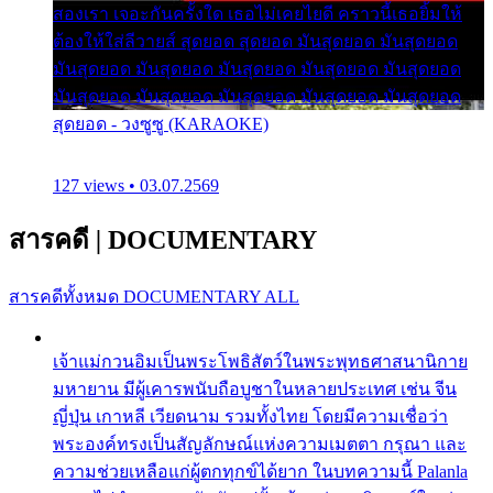
สองเรา เจอะกันครั้งใด เธอไม่เคยไยดี คราวนี้เธอยิ้มให้
ต้องให้ใส่ลีวายส์ สุดยอด สุดยอด มันสุดยอด มันสุดยอด
มันสุดยอด มันสุดยอด มันสุดยอด มันสุดยอด มันสุดยอด
มันสุดยอด มันสุดยอด มันสุดยอด มันสุดยอด มันสุดยอด
สุดยอด - วงซูซู (KARAOKE)
127 views • 03.07.2569
สารคดี
|
DOCUMENTARY
สารคดีทั้งหมด
DOCUMENTARY ALL
เจ้าแม่กวนอิมเป็นพระโพธิสัตว์ในพระพุทธศาสนานิกาย
มหายาน มีผู้เคารพนับถือบูชาในหลายประเทศ เช่น จีน
ญี่ปุ่น เกาหลี เวียดนาม รวมทั้งไทย โดยมีความเชื่อว่า
พระองค์ทรงเป็นสัญลักษณ์แห่งความเมตตา กรุณา และ
ความช่วยเหลือแก่ผู้ตกทุกข์ได้ยาก ในบทความนี้ Palanla