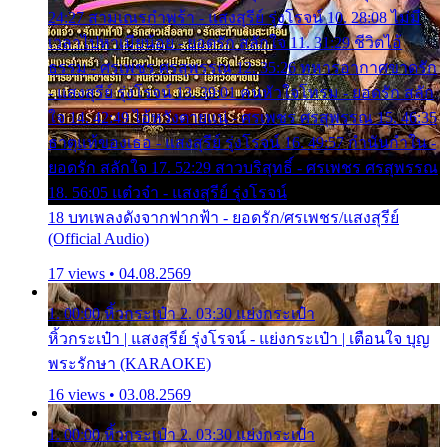
24:27 สามเณรกำพร้า - แสงสุรีย์ รุ่งโรจน์ 10. 28:08 ไม่มี
เวลาไปหาเมียน้อย - ยอดรัก สลักใจ 11. 31:29 ชีวิตไอ้
ธรรม - ศรเพชร ศรสุพรรณ 12. 35:26 ทหารอากาศขาดรัก
- แสงสุรีย์ รุ่งโรจน์ 13. 39:01 คนหัวใจโทรม - ยอดรัก สลัก
ใจ 14. 42:49 ไอ้หวังตายแน่ - ศรเพชร ศรสุพรรณ 15. 46:35
ธาตุแท้ของเธอ - แสงสุรีย์ รุ่งโรจน์ 16. 49:57 กำนันกำใน -
ยอดรัก สลักใจ 17. 52:29 สาวบริสุทธิ์ - ศรเพชร ศรสุพรรณ
18. 56:05 แต๋วจ๋า - แสงสุรีย์ รุ่งโรจน์
18 บทเพลงดังจากฟากฟ้า - ยอดรัก/ศรเพชร/แสงสุรีย์
(Official Audio)
17 views • 04.08.2569
1. 00:00 หิ้วกระเป๋า 2. 03:30 แย่งกระเป๋า
หิ้วกระเป๋า | แสงสุรีย์ รุ่งโรจน์ - แย่งกระเป๋า | เตือนใจ บุญ
พระรักษา (KARAOKE)
16 views • 03.08.2569
1. 00:00 หิ้วกระเป๋า 2. 03:30 แย่งกระเป๋า