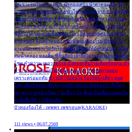
ออเซาะจนใจเบา สงสาร บัวทองเศร้า น้ำตาคลอเบ้า เฝ้า
อาลัย หนุ่มรูปหล่อหนีไกล หัวใจบัวทองระรวย บัวทองโศก
เพราะเป็นโรครักจาง ชีวิตเคว้งคว้าง เมื่อรักห่างร้างไกล
แม่ก็บอก พ่อก็สั่งจะรักใครสักครั้ง อย่าไปหวังความรวย
พลั้งไปใครจะช่วย ซื้อเปลมาไกว ให้ลูกบัวทอง เวรกรรม
ตามสนอง จึงเศร้าหมอง กลีบบัวทองต้องโรย บัวทองไม่
ตระหนัก เพราะไม่รักโคลนตม บัวทองท้องกลม เพราะลืม
ตมน้ำคลอง หลงลิ้น ที่สิ้นสัตย์ เจ้าจึงไม่ระมัด หลงกลิ่นลิ้น
โชย คำหวาน เขาวาดโรย บัวทองกลีบโรย ต้องร้อนรุม บัว
มาบานก่อนตูม ดุจไฟสุมร้อนรุมอุรา บัวทองผ่ายผอม
เพราะตรอมฤทัย ข้าวปลาไม่สนใจ ร้องไห้ลูกเดียว หยุด
โศก เสียเถิดทอง พักความเศร้าหมอง เถิดทองจ๋า ถึงใคร
เขาจะว่า ลูกเจ้าเกิดมา จะชื่อว่าไง พี่ขอเป็นเพื่อนปลอบใจ
จะตั้งชื่อให้ ว่าไอ้บังเอิญ
บัวทองร้องไห้ - เทพพร เพชรอุบล(KARAOKE)
111 views • 06.07.2569