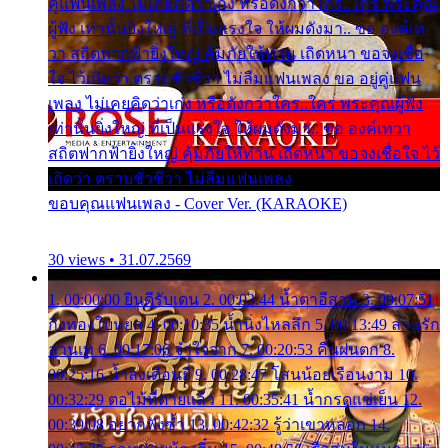
คู่แฟนเพลง ไม่เคยคิดว่าเก่ง หรือดังกว่าใคร..ใคร พระคุณ
ผู้ฟัง เท่านั้นยิ่งใหญ่ ที่เป็นแรงใจ ให้ผมดังมา.. ขอ องค์เท
วา สถิตฟากฟ้ายิ่งใหญ่ คุ้มภัยให้ท่าน เถิดหนา ขอจงเชื่อ
ใจ ไว้เถิดว่า ตราบชั่วชีวา ไม่ลืมแฟนเพลง ขอ อยู่คู่แฟน
เพลง ไม่เคยคิดว่าเก่ง หรือดังกว่าใคร..ใคร พระคุณผู้ฟัง
เท่านั้นยิ่งใหญ่ ที่เป็นแรงใจ ให้ผมดังมา.. ขอ องค์เทวา
สถิตฟากฟ้ายิ่งใหญ่ คุ้มภัยให้ท่าน เถิดหนา ขอจงเชื่อใจ ไว้
เถิดว่า ตราบชั่วชีวา ไม่ลืมแฟนเพลง
ขอบคุณแฟนเพลง - Cover Ver. (KARAOKE)
30 views • 31.07.2569
1. 00:00:00 ยินดีรับเดน 2. 00:03:44 น้ำตาอีสาน 3. 00:07:51
กิ่งทองใบหยก 4. 00:10:35 น้ำนิ่งไหลลึก 5. 00:13:49 ลานรัก
ลานเท 6. 00:17:06 จำใจจาก 7. 00:20:53 คืนฝนตก 8.
00:25:16 น้ำลงเดือนยี่ 9. 00:28:47 โสนน้อยเรือนงาม 10.
00:32:29 ตอไม้ที่ตายแล้ว 11. 00:35:41 น้ำกรดแช่เย็น 12.
00:39:08 อยากฟังซ้ำ 13. 00:42:32 รู้ว่าเขาหลอก 14.