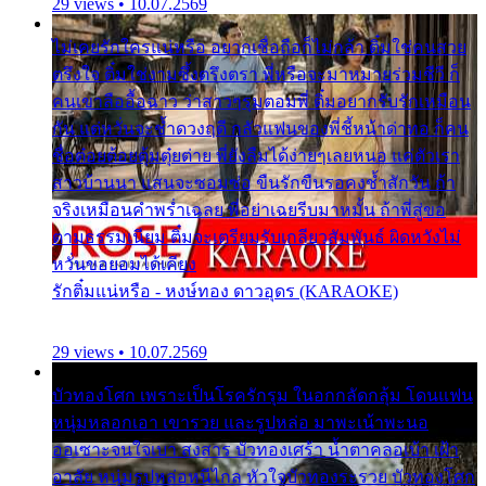
29 views • 10.07.2569
ไม่เคยรักใครแน่หรือ อยากเชื่อถือก็ไม่กล้า ติ๋มใช่คนสวย
ตรึงใจ ติ๋มใช่งามซึ้งตรึงตรา พี่หรือจะมาหมายร่วมชีวี ก็
คนเขาลืออื้อฉาว ว่าสาวๆรุมตอมพี่ ติ๋มอยากรับรักเหมือน
กัน แต่หวั่นจะช้ำดวงฤดี กลัวแฟนของพี่ชี้หน้าด่าทอ ก็คน
ชื่อต๋อยต้อยตุ้มตุ๋ยต่าย พี่ยังลืมได้ง่ายๆเลยหนอ แค่ตัวเรา
สาวบ้านนา แสนจะซอมซ่อ ขืนรักขืนรอคงช้ำสักวัน ถ้า
จริงเหมือนคำพร่ำเฉลย พี่อย่าเฉยรีบมาหมั้น ถ้าพี่สู่ขอ
ตามธรรมเนียม ติ๋มจะเตรียมรับเกลียวสัมพันธ์ ผิดหวังไม่
หวั่นขอยอมได้เคียง
รักติ๋มแน่หรือ - หงษ์ทอง ดาวอุดร (KARAOKE)
29 views • 10.07.2569
บัวทองโศก เพราะเป็นโรครักรุม ในอกกลัดกลุ้ม โดนแฟน
หนุ่มหลอกเอา เขารวย และรูปหล่อ มาพะเน้าพะนอ
ออเซาะจนใจเบา สงสาร บัวทองเศร้า น้ำตาคลอเบ้า เฝ้า
อาลัย หนุ่มรูปหล่อหนีไกล หัวใจบัวทองระรวย บัวทองโศก