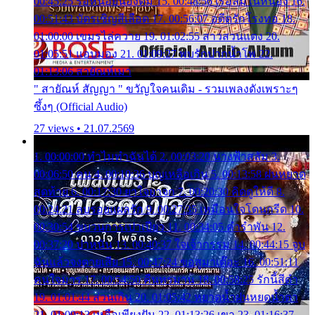
00:45:25 รอหน่อยน้องติ๋ม 15. 00:48:56 เรือล่มในหนอง 16.
00:51:43 บัตรเชิญสีเลือด 17. 00:56:07 อดีตรักโรงทอ 18.
01:00:00 เขมรไล่ควาย 19. 01:02:55 สาวสวนแตง 20.
01:05:51 แอบมอง 21. 01:09:27 พบรักปากน้ำโพ 22.
01:13:06 สายัณห์เมา
" สายัณห์ สัญญา " ขวัญใจคนเดิม - รวมเพลงดังเพราะๆ
ซึ้งๆ (Official Audio)
27 views • 21.07.2569
1. 00:00:00 ทำไมทำฉันได้ 2. 00:03:20 นางฟ้าสลัม 3.
00:06:50 คน 4. 00:10:36 บุญเหลือเกิน 5. 00:13:58 ฝนหยาด
สุดท้าย 6. 00:17:30 ยาใจยาจก 7. 00:20:30 คิดดูให้ดี 8.
00:24:21 ลบรอยแผลรัก 9. 00:27:35 เหมือนใจโดนกรีด 10.
00:30:54 ขบวนการเปาเปียว 11. 00:34:05 คำรำพัน 12.
00:37:20 ปาหนัน 13. 00:40:37 ใจเจ้ากรรม 14. 00:44:15 จูบ
ฉันแล้วจงตายเสีย 15. 00:47:24 ขอสูมาเต๊อะ 16. 00:51:11
คนใจมาร 17. 00:54:50 คืนทรมาน 18. 00:58:25 รักนี้สีดำ
19. 01:01:44 ส่วนเกิน 20. 01:05:42 หยาดน้ำฝนหยดน้ำตา
21. 01:09:13 เหลือเพียงฝัน 22. 01:13:26 เขา 23. 01:16:37