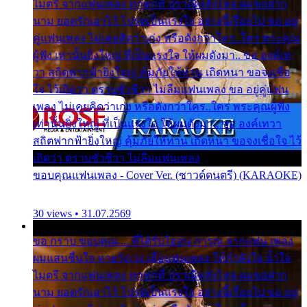
ไมตรี จากแฟนเพลง ทุกทุกที่ ปราณีหลั่งไหล ผมขอฝาก
นาม ยอดรักเอาไว้ โปรดเป็นแรงใจ อย่างนี้เรื่อยไป ขอ อยู่
คู่แฟนเพลง ไม่เคยคิดว่าเก่ง หรือดังกว่าใคร..ใคร พระคุณ
ผู้ฟัง เท่านั้นยิ่งใหญ่ ที่เป็นแรงใจ ให้ผมดังมา.. ขอ องค์เท
วา สถิตฟากฟ้ายิ่งใหญ่ คุ้มภัยให้ท่าน เถิดหนา ขอจงเชื่อ
ใจ ไว้เถิดว่า ตราบชั่วชีวา ไม่ลืมแฟนเพลง ขอ อยู่คู่แฟน
เพลง ไม่เคยคิดว่าเก่ง หรือดังกว่าใคร..ใคร พระคุณผู้ฟัง
เท่านั้นยิ่งใหญ่ ที่เป็นแรงใจ ให้ผมดังมา.. ขอ องค์เทวา
สถิตฟากฟ้ายิ่งใหญ่ คุ้มภัยให้ท่าน เถิดหนา ขอจงเชื่อใจ ไว้
เถิดว่า ตราบชั่วชีวา ไม่ลืมแฟนเพลง
ขอบคุณแฟนเพลง - Cover Ver. (ซาวด์ดนตรี) (KARAOKE)
30 views • 31.07.2569
ขอ กราบ ขอบคุณ.... ที่ได้รับไออุ่น การุณ จากแฟน เพลง
ผมแสนชื่นใจ หายวังเวง เมื่อแฟนเพลง ให้กำลังใจ น้ำใจ
ไมตรี จากแฟนเพลง ทุกทุกที่ ปราณีหลั่งไหล ผมขอฝาก
นาม ยอดรักเอาไว้ โปรดเป็นแรงใจ อย่างนี้เรื่อยไป ขอ อยู่