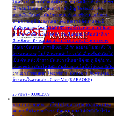
ในครัว เจ้าสาว ก็มัวแต่งตัว สวยเด่น นั่งเคียงเจ้าบ่าว ที่เขา
เฝ้าคอย ใจเต้น หัวใจของเรา ลำเค็ญ ใครจะมองเห็น
ความใน ใจ เศร้า มันร้าวระบม ต้องมาขื่นขม เศร้าตรม
ท่ามความสุขี ช่วยงานเขาแต่ง แต่เรา แล้งมาหลายปี
เมื่อไรหนอจะ โชคดี ได้มีพิธีวิวาห์ หัวใจหล้า คอยไปคอย
มา คือหน้าที่เก่า หัวใจหล้า คอยไปคอยมา คือหน้าที่เก่า
คือหยังเขา มีงานแต่งแล้ว ไปล้างแต่จาน ดั่งถูกประหาร
เมื่อเขาชื่นบาน แต่เราขื่นขม โอ้ รัก ลอยลม ไม่สม ดัง ใจ
ล้างจานคอยคู่ ไม่รู้ อีกนานเท่าใด จะได้ เลื่อนขั้นบันได ได้
เป็น ตำแหน่งเจ้าสาว มันเหงา เห็นเขามีคู่ ซมดู มีคู่ก็ม่วน
เข้าพาขวัญ เสียงโห่ตึงตึง มันซึ้ง อยู่แก่ใจ มื้อใด๋หนอ สิเป็น
งานเฮา มัวซอยเขา ใจเฮาซิด้าน มันทรมาน จับจาน เอย…
ล้างจานในงานแต่ง - Cover Ver. (KARAOKE)
25 views • 03.08.2569
ขอ กราบ ขอบคุณ.... ที่ได้รับไออุ่น การุณ จากแฟน เพลง
ผมแสนชื่นใจ หายวังเวง เมื่อแฟนเพลง ให้กำลังใจ น้ำใจ