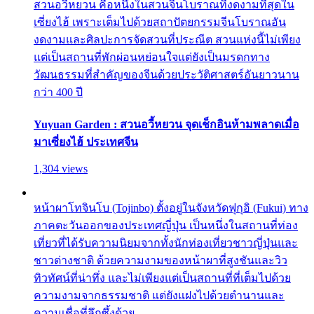
สวนอวี้หยวน คือหนึ่งในสวนจีนโบราณที่งดงามที่สุดใน
เซี่ยงไฮ้ เพราะเต็มไปด้วยสถาปัตยกรรมจีนโบราณอัน
งดงามและศิลปะการจัดสวนที่ประณีต สวนแห่งนี้ไม่เพียง
แต่เป็นสถานที่พักผ่อนหย่อนใจแต่ยังเป็นมรดกทาง
วัฒนธรรมที่สำคัญของจีนด้วยประวัติศาสตร์อันยาวนาน
กว่า 400 ปี
Yuyuan Garden : สวนอวี้หยวน จุดเช็กอินห้ามพลาดเมื่อ
มาเซี่ยงไฮ้ ประเทศจีน
1,304 views
หน้าผาโทจินโบ (Tojinbo) ตั้งอยู่ในจังหวัดฟุกุอิ (Fukui) ทาง
ภาคตะวันออกของประเทศญี่ปุ่น เป็นหนึ่งในสถานที่ท่อง
เที่ยวที่ได้รับความนิยมจากทั้งนักท่องเที่ยวชาวญี่ปุ่นและ
ชาวต่างชาติ ด้วยความงามของหน้าผาที่สูงชันและวิว
ทิวทัศน์ที่น่าทึ่ง และไม่เพียงแต่เป็นสถานที่ที่เต็มไปด้วย
ความงามจากธรรมชาติ แต่ยังแฝงไปด้วยตำนานและ
ความเชื่อที่ลึกซึ้งด้วย