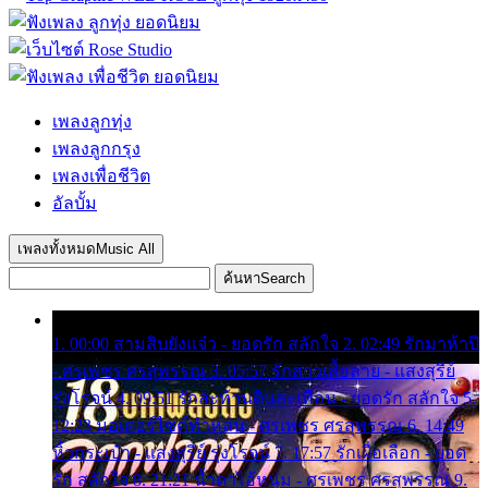
เพลงลูกทุ่ง
เพลงลูกกรุง
เพลงเพื่อชีวิต
อัลบั้ม
เพลงทั้งหมด
Music All
ค้นหา
Search
1. 00:00 สามสิบยังแจ๋ว - ยอดรัก สลักใจ 2. 02:49 รักมาห้าปี
- ศรเพชร ศรสุพรรณ 3. 05:57 รักสาวเสื้อลาย - แสงสุรีย์
รุ่งโรจน์ 4. 09:51 รักสะท้านดินสะเทือน - ยอดรัก สลักใจ 5.
12:23 มอเตอร์ไซค์ทำหล่น - ศรเพชร ศรสุพรรณ 6. 14:49
หิ้วกระเป๋า - แสงสุรีย์ รุ่งโรจน์ 7. 17:57 รักเผื่อเลือก - ยอด
รัก สลักใจ 8. 21:21 น้ำตาไอ้หนุ่ม - ศรเพชร ศรสุพรรณ 9.