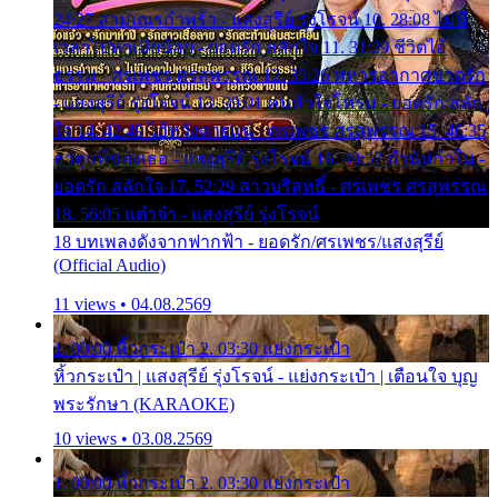
24:27 สามเณรกำพร้า - แสงสุรีย์ รุ่งโรจน์ 10. 28:08 ไม่มี
เวลาไปหาเมียน้อย - ยอดรัก สลักใจ 11. 31:29 ชีวิตไอ้
ธรรม - ศรเพชร ศรสุพรรณ 12. 35:26 ทหารอากาศขาดรัก
- แสงสุรีย์ รุ่งโรจน์ 13. 39:01 คนหัวใจโทรม - ยอดรัก สลัก
ใจ 14. 42:49 ไอ้หวังตายแน่ - ศรเพชร ศรสุพรรณ 15. 46:35
ธาตุแท้ของเธอ - แสงสุรีย์ รุ่งโรจน์ 16. 49:57 กำนันกำใน -
ยอดรัก สลักใจ 17. 52:29 สาวบริสุทธิ์ - ศรเพชร ศรสุพรรณ
18. 56:05 แต๋วจ๋า - แสงสุรีย์ รุ่งโรจน์
18 บทเพลงดังจากฟากฟ้า - ยอดรัก/ศรเพชร/แสงสุรีย์
(Official Audio)
11 views • 04.08.2569
1. 00:00 หิ้วกระเป๋า 2. 03:30 แย่งกระเป๋า
หิ้วกระเป๋า | แสงสุรีย์ รุ่งโรจน์ - แย่งกระเป๋า | เตือนใจ บุญ
พระรักษา (KARAOKE)
10 views • 03.08.2569
1. 00:00 หิ้วกระเป๋า 2. 03:30 แย่งกระเป๋า