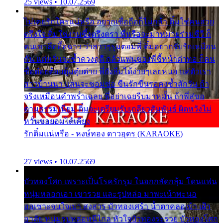
25 views • 10.07.2569
ไม่เคยรักใครแน่หรือ อยากเชื่อถือก็ไม่กล้า ติ๋มใช่คนสวย
ตรึงใจ ติ๋มใช่งามซึ้งตรึงตรา พี่หรือจะมาหมายร่วมชีวี ก็
คนเขาลืออื้อฉาว ว่าสาวๆรุมตอมพี่ ติ๋มอยากรับรักเหมือน
กัน แต่หวั่นจะช้ำดวงฤดี กลัวแฟนของพี่ชี้หน้าด่าทอ ก็คน
ชื่อต๋อยต้อยตุ้มตุ๋ยต่าย พี่ยังลืมได้ง่ายๆเลยหนอ แค่ตัวเรา
สาวบ้านนา แสนจะซอมซ่อ ขืนรักขืนรอคงช้ำสักวัน ถ้า
จริงเหมือนคำพร่ำเฉลย พี่อย่าเฉยรีบมาหมั้น ถ้าพี่สู่ขอ
ตามธรรมเนียม ติ๋มจะเตรียมรับเกลียวสัมพันธ์ ผิดหวังไม่
หวั่นขอยอมได้เคียง
รักติ๋มแน่หรือ - หงษ์ทอง ดาวอุดร (KARAOKE)
27 views • 10.07.2569
บัวทองโศก เพราะเป็นโรครักรุม ในอกกลัดกลุ้ม โดนแฟน
หนุ่มหลอกเอา เขารวย และรูปหล่อ มาพะเน้าพะนอ
ออเซาะจนใจเบา สงสาร บัวทองเศร้า น้ำตาคลอเบ้า เฝ้า
อาลัย หนุ่มรูปหล่อหนีไกล หัวใจบัวทองระรวย บัวทองโศก