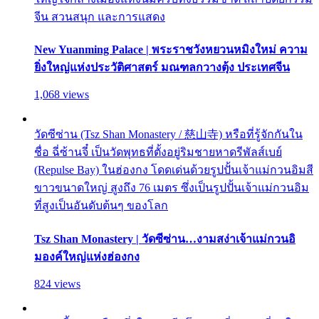
จีน สวนสนุก และการแสดง
New Yuanming Palace | พระราชวังหยวนหมิงใหม่ ความ
ยิ่งใหญ่แห่งประวัติศาสตร์ มณฑลกวางตุ้ง ประเทศจีน
1,068 views
วัดซีซ่าน (Tsz Shan Monastery / 慈山寺) หรือที่รู้จักกันใน
ชื่อ ฉี่ซ้านจี๋ เป็นวัดพุทธที่ตั้งอยู่ริมชายหาดรีพัลส์เบย์
(Repulse Bay) ในฮ่องกง โดดเด่นด้วยรูปปั้นเจ้าแม่กวนอิมสี
ขาวขนาดใหญ่ สูงถึง 76 เมตร ซึ่งเป็นรูปปั้นเจ้าแม่กวนอิม
ที่สูงเป็นอันดับต้นๆ ของโลก
Tsz Shan Monastery | วัดซีซ่าน…งามสง่าเจ้าแม่กวนอิ
มองค์ใหญ่แห่งฮ่องกง
824 views