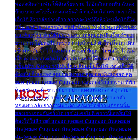
พ่อส่งเงินสามพัน ให้ฉันเรียนราม ได้อีกสักสามพัน ฉันคง
บ๊าย บาย จะไปซื้อกางเกงยีนส์ ลีวายส์มาใส่ เพราะเราเป็น
เด็กใต้ ลีวายส์อย่างเดียว อยากจะโชว์ถึงหิวโซ เด็กใต้ก็ไม่
หวั่น ตกตัวละหลายพัน กัดฟันซื้อมา ให้เด็กเทพเหลียวมอง
และต้องรู้ว่า เด็กใต้ไม่ธรรมดา แต่สุดยอด เดินโยกย้ายเย
ยวน กวนโอ๊ยพอได้ เพราะว่านุ่งลีวายส์ ตัวใหม่ใส่มา เดิน
เข้ามหาลัย จิ๊กโก๊มองหน้า ท่าจะมีปัญหา ไม่พอใจ ได้เป็น
เรื่องแน่นอน แต่ฉันไม่หวั่น เลยแหลงใต้ถามมัน ว่ามัน
พรั่นพรือ มันตอบว่าไม่พรื่อ เปลี่ยนเป็นยิ้มให้ เจอะเด็กใต้
ด้วยกัน ก็เลยรอด สุดยอด สุดยอด สุดยอด มันสุดยอด สุด
ยอด สุดยอด สุดยอด มันสุดยอด แอบหลงรักสาวราม ที่พัก
ห้องเช่า เธอผิวขาวผมยาว ปากแดงแหลงกลาง ถูกสเป็ก
จริงเธอ อยู่ห้องข้างข้าง อยากเข้าไปแหลงกลาง กลัว
ทองแดง กลับจากรามมาเจอ เธอมาซื้อข้าว แต่ก่อนนั้น
สองเรา เจอะกันครั้งใด เธอไม่เคยไยดี คราวนี้เธอยิ้มให้
ต้องให้ใส่ลีวายส์ สุดยอด สุดยอด มันสุดยอด มันสุดยอด
มันสุดยอด มันสุดยอด มันสุดยอด มันสุดยอด มันสุดยอด
มันสุดยอด มันสุดยอด มันสุดยอด มันสุดยอด มันสุดยอด