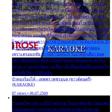
เพราะเป็นโรครักจาง ชีวิตเคว้งคว้าง เมื่อรักห่างร้างไกล
แม่ก็บอก พ่อก็สั่งจะรักใครสักครั้ง อย่าไปหวังความรวย
พลั้งไปใครจะช่วย ซื้อเปลมาไกว ให้ลูกบัวทอง เวรกรรม
ตามสนอง จึงเศร้าหมอง กลีบบัวทองต้องโรย บัวทองไม่
ตระหนัก เพราะไม่รักโคลนตม บัวทองท้องกลม เพราะลืม
ตมน้ำคลอง หลงลิ้น ที่สิ้นสัตย์ เจ้าจึงไม่ระมัด หลงกลิ่นลิ้น
โชย คำหวาน เขาวาดโรย บัวทองกลีบโรย ต้องร้อนรุม บัว
มาบานก่อนตูม ดุจไฟสุมร้อนรุมอุรา บัวทองผ่ายผอม
เพราะตรอมฤทัย ข้าวปลาไม่สนใจ ร้องไห้ลูกเดียว หยุด
โศก เสียเถิดทอง พักความเศร้าหมอง เถิดทองจ๋า ถึงใคร
เขาจะว่า ลูกเจ้าเกิดมา จะชื่อว่าไง พี่ขอเป็นเพื่อนปลอบใจ
จะตั้งชื่อให้ ว่าไอ้บังเอิญ
บัวทองร้องไห้ - เทพพร เพชรอุบล (ซาวด์ดนตรี)
(KARAOKE)
87 views • 06.07.2569
บัวทองโศก เพราะเป็นโรครักรุม ในอกกลัดกลุ้ม โดนแฟน
หนุ่มหลอกเอา เขารวย และรูปหล่อ มาพะเน้าพะนอ