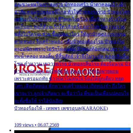
ออเซาะจนใจเบา สงสาร บัวทองเศร้า น้ำตาคลอเบ้า เฝ้า
อาลัย หนุ่มรูปหล่อหนีไกล หัวใจบัวทองระรวย บัวทองโศก
เพราะเป็นโรครักจาง ชีวิตเคว้งคว้าง เมื่อรักห่างร้างไกล
แม่ก็บอก พ่อก็สั่งจะรักใครสักครั้ง อย่าไปหวังความรวย
พลั้งไปใครจะช่วย ซื้อเปลมาไกว ให้ลูกบัวทอง เวรกรรม
ตามสนอง จึงเศร้าหมอง กลีบบัวทองต้องโรย บัวทองไม่
ตระหนัก เพราะไม่รักโคลนตม บัวทองท้องกลม เพราะลืม
ตมน้ำคลอง หลงลิ้น ที่สิ้นสัตย์ เจ้าจึงไม่ระมัด หลงกลิ่นลิ้น
โชย คำหวาน เขาวาดโรย บัวทองกลีบโรย ต้องร้อนรุม บัว
มาบานก่อนตูม ดุจไฟสุมร้อนรุมอุรา บัวทองผ่ายผอม
เพราะตรอมฤทัย ข้าวปลาไม่สนใจ ร้องไห้ลูกเดียว หยุด
โศก เสียเถิดทอง พักความเศร้าหมอง เถิดทองจ๋า ถึงใคร
เขาจะว่า ลูกเจ้าเกิดมา จะชื่อว่าไง พี่ขอเป็นเพื่อนปลอบใจ
จะตั้งชื่อให้ ว่าไอ้บังเอิญ
บัวทองร้องไห้ - เทพพร เพชรอุบล(KARAOKE)
109 views • 06.07.2569