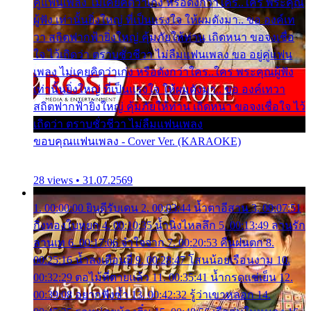
คู่แฟนเพลง ไม่เคยคิดว่าเก่ง หรือดังกว่าใคร..ใคร พระคุณ
ผู้ฟัง เท่านั้นยิ่งใหญ่ ที่เป็นแรงใจ ให้ผมดังมา.. ขอ องค์เท
วา สถิตฟากฟ้ายิ่งใหญ่ คุ้มภัยให้ท่าน เถิดหนา ขอจงเชื่อ
ใจ ไว้เถิดว่า ตราบชั่วชีวา ไม่ลืมแฟนเพลง ขอ อยู่คู่แฟน
เพลง ไม่เคยคิดว่าเก่ง หรือดังกว่าใคร..ใคร พระคุณผู้ฟัง
เท่านั้นยิ่งใหญ่ ที่เป็นแรงใจ ให้ผมดังมา.. ขอ องค์เทวา
สถิตฟากฟ้ายิ่งใหญ่ คุ้มภัยให้ท่าน เถิดหนา ขอจงเชื่อใจ ไว้
เถิดว่า ตราบชั่วชีวา ไม่ลืมแฟนเพลง
ขอบคุณแฟนเพลง - Cover Ver. (KARAOKE)
28 views • 31.07.2569
1. 00:00:00 ยินดีรับเดน 2. 00:03:44 น้ำตาอีสาน 3. 00:07:51
กิ่งทองใบหยก 4. 00:10:35 น้ำนิ่งไหลลึก 5. 00:13:49 ลานรัก
ลานเท 6. 00:17:06 จำใจจาก 7. 00:20:53 คืนฝนตก 8.
00:25:16 น้ำลงเดือนยี่ 9. 00:28:47 โสนน้อยเรือนงาม 10.
00:32:29 ตอไม้ที่ตายแล้ว 11. 00:35:41 น้ำกรดแช่เย็น 12.
00:39:08 อยากฟังซ้ำ 13. 00:42:32 รู้ว่าเขาหลอก 14.