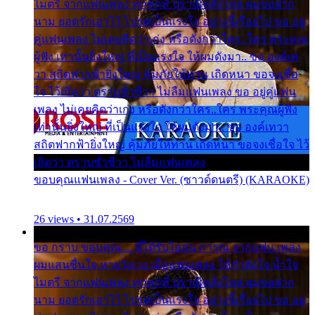
ไมตรี จากแฟนเพลง ทุกทุกที่ ปราณีหลั่งไหล ผมขอฝาก
นาม ยอดรักเอาไว้ โปรดเป็นแรงใจ อย่างนี้เรื่อยไป ขอ อยู่
คู่แฟนเพลง ไม่เคยคิดว่าเก่ง หรือดังกว่าใคร..ใคร พระคุณ
ผู้ฟัง เท่านั้นยิ่งใหญ่ ที่เป็นแรงใจ ให้ผมดังมา.. ขอ องค์เท
วา สถิตฟากฟ้ายิ่งใหญ่ คุ้มภัยให้ท่าน เถิดหนา ขอจงเชื่อ
ใจ ไว้เถิดว่า ตราบชั่วชีวา ไม่ลืมแฟนเพลง ขอ อยู่คู่แฟน
เพลง ไม่เคยคิดว่าเก่ง หรือดังกว่าใคร..ใคร พระคุณผู้ฟัง
เท่านั้นยิ่งใหญ่ ที่เป็นแรงใจ ให้ผมดังมา.. ขอ องค์เทวา
สถิตฟากฟ้ายิ่งใหญ่ คุ้มภัยให้ท่าน เถิดหนา ขอจงเชื่อใจ ไว้
เถิดว่า ตราบชั่วชีวา ไม่ลืมแฟนเพลง
ขอบคุณแฟนเพลง - Cover Ver. (ซาวด์ดนตรี) (KARAOKE)
26 views • 31.07.2569
ขอ กราบ ขอบคุณ.... ที่ได้รับไออุ่น การุณ จากแฟน เพลง
ผมแสนชื่นใจ หายวังเวง เมื่อแฟนเพลง ให้กำลังใจ น้ำใจ
ไมตรี จากแฟนเพลง ทุกทุกที่ ปราณีหลั่งไหล ผมขอฝาก
นาม ยอดรักเอาไว้ โปรดเป็นแรงใจ อย่างนี้เรื่อยไป ขอ อยู่