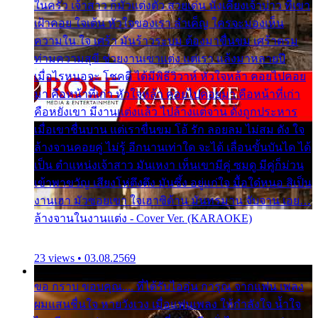
ในครัว เจ้าสาว ก็มัวแต่งตัว สวยเด่น นั่งเคียงเจ้าบ่าว ที่เขา
เฝ้าคอย ใจเต้น หัวใจของเรา ลำเค็ญ ใครจะมองเห็น
ความใน ใจ เศร้า มันร้าวระบม ต้องมาขื่นขม เศร้าตรม
ท่ามความสุขี ช่วยงานเขาแต่ง แต่เรา แล้งมาหลายปี
เมื่อไรหนอจะ โชคดี ได้มีพิธีวิวาห์ หัวใจหล้า คอยไปคอย
มา คือหน้าที่เก่า หัวใจหล้า คอยไปคอยมา คือหน้าที่เก่า
คือหยังเขา มีงานแต่งแล้ว ไปล้างแต่จาน ดั่งถูกประหาร
เมื่อเขาชื่นบาน แต่เราขื่นขม โอ้ รัก ลอยลม ไม่สม ดัง ใจ
ล้างจานคอยคู่ ไม่รู้ อีกนานเท่าใด จะได้ เลื่อนขั้นบันได ได้
เป็น ตำแหน่งเจ้าสาว มันเหงา เห็นเขามีคู่ ซมดู มีคู่ก็ม่วน
เข้าพาขวัญ เสียงโห่ตึงตึง มันซึ้ง อยู่แก่ใจ มื้อใด๋หนอ สิเป็น
งานเฮา มัวซอยเขา ใจเฮาซิด้าน มันทรมาน จับจาน เอย…
ล้างจานในงานแต่ง - Cover Ver. (KARAOKE)
23 views • 03.08.2569
ขอ กราบ ขอบคุณ.... ที่ได้รับไออุ่น การุณ จากแฟน เพลง
ผมแสนชื่นใจ หายวังเวง เมื่อแฟนเพลง ให้กำลังใจ น้ำใจ