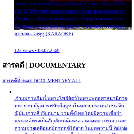
สองเรา เจอะกันครั้งใด เธอไม่เคยไยดี คราวนี้เธอยิ้มให้
ต้องให้ใส่ลีวายส์ สุดยอด สุดยอด มันสุดยอด มันสุดยอด
มันสุดยอด มันสุดยอด มันสุดยอด มันสุดยอด มันสุดยอด
มันสุดยอด มันสุดยอด มันสุดยอด มันสุดยอด มันสุดยอด
สุดยอด - วงซูซู (KARAOKE)
122 views • 03.07.2569
สารคดี
|
DOCUMENTARY
สารคดีทั้งหมด
DOCUMENTARY ALL
เจ้าแม่กวนอิมเป็นพระโพธิสัตว์ในพระพุทธศาสนานิกาย
มหายาน มีผู้เคารพนับถือบูชาในหลายประเทศ เช่น จีน
ญี่ปุ่น เกาหลี เวียดนาม รวมทั้งไทย โดยมีความเชื่อว่า
พระองค์ทรงเป็นสัญลักษณ์แห่งความเมตตา กรุณา และ
ความช่วยเหลือแก่ผู้ตกทุกข์ได้ยาก ในบทความนี้ Palanla