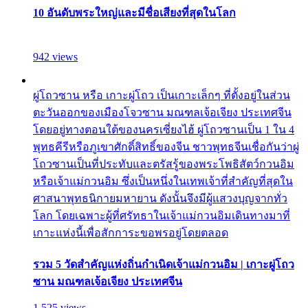
10 อันดับพระใหญ่และมีชื่อเสียงที่สุดในโลก
942 views
ผู่โถวซาน หรือ เกาะผู่โถว เป็นเกาะเล็กๆ ที่ตั้งอยู่ในส่วน
ตะวันออกของเมืองโจวซาน มณฑลเจ้อเจียง ประเทศจีน
โดยอยู่ทางตอนใต้ของนครเซี่ยงไฮ้ ผู่โถวซานเป็น 1 ใน 4
พุทธคีรีหรือภูเขาศักดิ์สิทธิ์ของจีน ชาวพุทธจีนเชื่อกันว่าผู่
โถวซานเป็นที่ประทับและตรัสรู้ของพระโพธิสัตว์กวนอิม
หรือเจ้าแม่กวนอิม ซึ่งเป็นหนึ่งในเทพเจ้าที่สำคัญที่สุดใน
ศาสนาพุทธนิกายมหายาน ดังนั้นจึงมีผู้แสวงบุญจากทั่ว
โลก โดยเฉพาะผู้ที่ศรัทธาในเจ้าแม่กวนอิมเดินทางมาที่
เกาะแห่งนี้เพื่อสักการะขอพรอยู่โดยตลอด
รวม 5 วัดสำคัญแห่งถิ่นกำเนิดเจ้าแม่กวนอิม | เกาะผู่โถว
ซาน มณฑลเจ้อเจียง ประเทศจีน
1,525 views