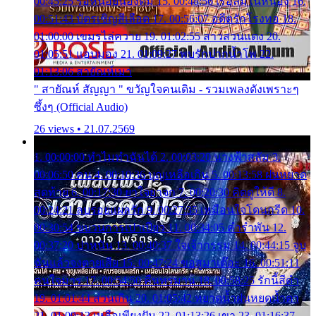
00:45:25 รอหน่อยน้องติ๋ม 15. 00:48:56 เรือล่มในหนอง 16.
00:51:43 บัตรเชิญสีเลือด 17. 00:56:07 อดีตรักโรงทอ 18.
01:00:00 เขมรไล่ควาย 19. 01:02:55 สาวสวนแตง 20.
01:05:51 แอบมอง 21. 01:09:27 พบรักปากน้ำโพ 22.
01:13:06 สายัณห์เมา
" สายัณห์ สัญญา " ขวัญใจคนเดิม - รวมเพลงดังเพราะๆ
ซึ้งๆ (Official Audio)
26 views • 21.07.2569
1. 00:00:00 ทำไมทำฉันได้ 2. 00:03:20 นางฟ้าสลัม 3.
00:06:50 คน 4. 00:10:36 บุญเหลือเกิน 5. 00:13:58 ฝนหยาด
สุดท้าย 6. 00:17:30 ยาใจยาจก 7. 00:20:30 คิดดูให้ดี 8.
00:24:21 ลบรอยแผลรัก 9. 00:27:35 เหมือนใจโดนกรีด 10.
00:30:54 ขบวนการเปาเปียว 11. 00:34:05 คำรำพัน 12.
00:37:20 ปาหนัน 13. 00:40:37 ใจเจ้ากรรม 14. 00:44:15 จูบ
ฉันแล้วจงตายเสีย 15. 00:47:24 ขอสูมาเต๊อะ 16. 00:51:11
คนใจมาร 17. 00:54:50 คืนทรมาน 18. 00:58:25 รักนี้สีดำ
19. 01:01:44 ส่วนเกิน 20. 01:05:42 หยาดน้ำฝนหยดน้ำตา
21. 01:09:13 เหลือเพียงฝัน 22. 01:13:26 เขา 23. 01:16:37