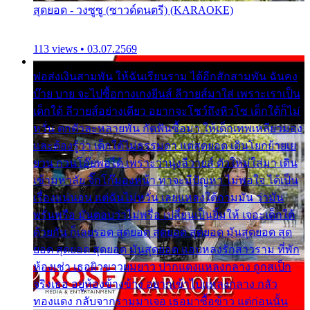
สุดยอด - วงซูซู (ซาวด์ดนตรี) (KARAOKE)
113 views • 03.07.2569
พ่อส่งเงินสามพัน ให้ฉันเรียนราม ได้อีกสักสามพัน ฉันคง
บ๊าย บาย จะไปซื้อกางเกงยีนส์ ลีวายส์มาใส่ เพราะเราเป็น
เด็กใต้ ลีวายส์อย่างเดียว อยากจะโชว์ถึงหิวโซ เด็กใต้ก็ไม่
หวั่น ตกตัวละหลายพัน กัดฟันซื้อมา ให้เด็กเทพเหลียวมอง
และต้องรู้ว่า เด็กใต้ไม่ธรรมดา แต่สุดยอด เดินโยกย้ายเย
ยวน กวนโอ๊ยพอได้ เพราะว่านุ่งลีวายส์ ตัวใหม่ใส่มา เดิน
เข้ามหาลัย จิ๊กโก๊มองหน้า ท่าจะมีปัญหา ไม่พอใจ ได้เป็น
เรื่องแน่นอน แต่ฉันไม่หวั่น เลยแหลงใต้ถามมัน ว่ามัน
พรั่นพรือ มันตอบว่าไม่พรื่อ เปลี่ยนเป็นยิ้มให้ เจอะเด็กใต้
ด้วยกัน ก็เลยรอด สุดยอด สุดยอด สุดยอด มันสุดยอด สุด
ยอด สุดยอด สุดยอด มันสุดยอด แอบหลงรักสาวราม ที่พัก
ห้องเช่า เธอผิวขาวผมยาว ปากแดงแหลงกลาง ถูกสเป็ก
จริงเธอ อยู่ห้องข้างข้าง อยากเข้าไปแหลงกลาง กลัว
ทองแดง กลับจากรามมาเจอ เธอมาซื้อข้าว แต่ก่อนนั้น