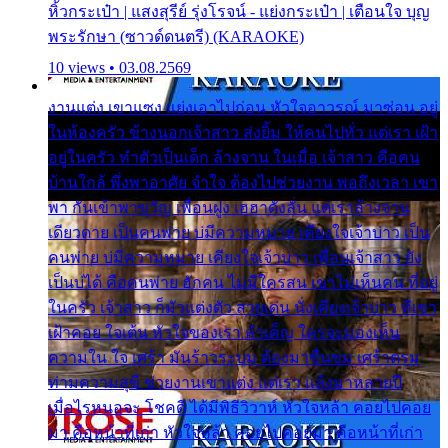
หิ้วกระเป๋า | แสงสุรีย์ รุ่งโรจน์ - แย่งกระเป๋า | เตือนใจ บุญ
พระรักษา (ซาวด์ดนตรี) (KARAOKE)
10 views • 03.08.2569
งานแต่ง เขาแซง แย่งเอาไปก่อน หัวใจอาวรณ์ มาซ่อน อยู่
ในห้องครัว ข้างนอกเจ้าสาว ส่งยิ้ม ให้คนไปทั่ว แต่เรา เฝ้า
อยู่ในครัว ทำตัวเป็นเด็ก ล้างจาน ในเมื่อ เจ้าสาว คือคน
บ้านใกล้ พึ่งพาอาศัย จำใจ ต้องไปช่วยงาน พอถึงเวลา เขา
พา กันเข้าพาขวัญ เพื่อนฝูง เฮฮาดังลั่น แต่เราล้างจาน
เดียวดาย เป็นคนพ่าย บ่มีความหมาย เคียงใจเจ้าบ่าว เป็น
คนพ่าย บ่มีความหมาย เคียงใจเจ้าบ่าว เพื่อนเจ้าสาว ยัง
เป็นบ่ได้ คือคนพ่าย ฮักคน ไม่มีใครสน เขาไม่เห็นคน ที่อยู่
ในครัว เจ้าสาว ก็มัวแต่งตัว สวยเด่น นั่งเคียงเจ้าบ่าว ที่เขา
เฝ้าคอย ใจเต้น หัวใจของเรา ลำเค็ญ ใครจะมองเห็น
ความใน ใจ เศร้า มันร้าวระบม ต้องมาขื่นขม เศร้าตรม
ท่ามความสุขี ช่วยงานเขาแต่ง แต่เรา แล้งมาหลายปี
เมื่อไรหนอจะ โชคดี ได้มีพิธีวิวาห์ หัวใจหล้า คอยไปคอย
มา คือหน้าที่เก่า หัวใจหล้า คอยไปคอยมา คือหน้าที่เก่า