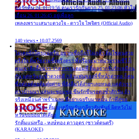
ขอรักคืน 24. 01:19:56 คนเรารักกันยาก 25. 01:23:06 หัวใจ
เถื่อน 26. 01:26:45 อยู่เพื่อลูก
เพลงเพราะเสนาะดวงใจ - ดาวใจ ไพจิตร (Official Audio)
140 views • 10.07.2569
ไม่เคยรักใครแน่หรือ อยากเชื่อถือก็ไม่กล้า ติ๋มใช่คนสวย
ตรึงใจ ติ๋มใช่งามซึ้งตรึงตรา พี่หรือจะมาหมายร่วมชีวี ก็
คนเขาลืออื้อฉาว ว่าสาวๆรุมตอมพี่ ติ๋มอยากรับรักเหมือน
กัน แต่หวั่นจะช้ำดวงฤดี กลัวแฟนของพี่ชี้หน้าด่าทอ ก็คน
ชื่อต๋อยต้อยตุ้มตุ๋ยต่าย พี่ยังลืมได้ง่ายๆเลยหนอ แค่ตัวเรา
สาวบ้านนา แสนจะซอมซ่อ ขืนรักขืนรอคงช้ำสักวัน ถ้า
จริงเหมือนคำพร่ำเฉลย พี่อย่าเฉยรีบมาหมั้น ถ้าพี่สู่ขอ
ตามธรรมเนียม ติ๋มจะเตรียมรับเกลียวสัมพันธ์ ผิดหวังไม่
หวั่นขอยอมได้เคียง
รักติ๋มแน่หรือ - หงษ์ทอง ดาวอุดร (ซาวด์ดนตรี)
(KARAOKE)