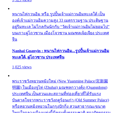
หนานไห่กวนอิม หรือ รูปปั้นเจ้าแม่กวนอิมทะเลใต้ เป็น
องค์เจ้าแม่กวนอิมความสูง 33 เมตรรวมฐาน ประดิษฐาน
อยู่ริมทะเล ไม่ไกลกันนักกับ “วัดเจ้าแม่กวนอิมไม่ยอมไป”
บนเกาะผู่โถวซาน เมืองโจวซาน มณฑลเจ้อเจียง ประเทศ
จีน
Nanhai Guanyin : หนานไห่กวนอิม...รูปปั้นเจ้าแม่กวนอิม
ทะเลใต้, ผู่โถวซาน ประเทศจีน
1,025 views
พระราชวังหยวนหมิงใหม่ (New Yuanming Palace/宮新園
明園) ในเมืองจูไห่ (Zhuhai) มณฑลกวางตุ้ง (Quangdong)
ประเทศจีน เป็นสวนและสถานที่ท่องเที่ยวที่ได้รับแรง
บันดาลใจจากพระราชวังฤดูร้อนเก่า (Old Summer Palace)
หรือหยวนหมิงหยวนในกรุงปักกิ่ง สวนสาธารณะขนาด
ใหญ่ใจกลางเมืองแห่งนี้มีครบทั้งธรรมชาติ สถาปัตยกรรม