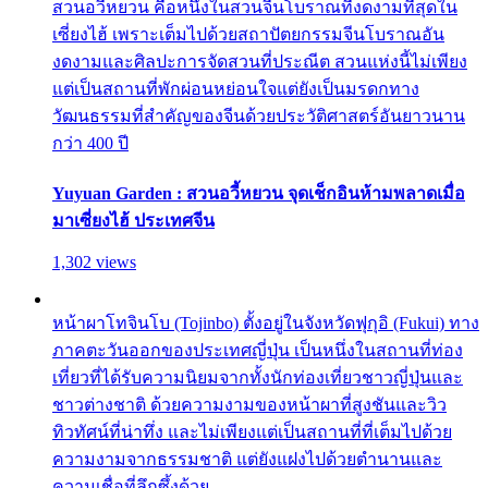
สวนอวี้หยวน คือหนึ่งในสวนจีนโบราณที่งดงามที่สุดใน
เซี่ยงไฮ้ เพราะเต็มไปด้วยสถาปัตยกรรมจีนโบราณอัน
งดงามและศิลปะการจัดสวนที่ประณีต สวนแห่งนี้ไม่เพียง
แต่เป็นสถานที่พักผ่อนหย่อนใจแต่ยังเป็นมรดกทาง
วัฒนธรรมที่สำคัญของจีนด้วยประวัติศาสตร์อันยาวนาน
กว่า 400 ปี
Yuyuan Garden : สวนอวี้หยวน จุดเช็กอินห้ามพลาดเมื่อ
มาเซี่ยงไฮ้ ประเทศจีน
1,302 views
หน้าผาโทจินโบ (Tojinbo) ตั้งอยู่ในจังหวัดฟุกุอิ (Fukui) ทาง
ภาคตะวันออกของประเทศญี่ปุ่น เป็นหนึ่งในสถานที่ท่อง
เที่ยวที่ได้รับความนิยมจากทั้งนักท่องเที่ยวชาวญี่ปุ่นและ
ชาวต่างชาติ ด้วยความงามของหน้าผาที่สูงชันและวิว
ทิวทัศน์ที่น่าทึ่ง และไม่เพียงแต่เป็นสถานที่ที่เต็มไปด้วย
ความงามจากธรรมชาติ แต่ยังแฝงไปด้วยตำนานและ
ความเชื่อที่ลึกซึ้งด้วย