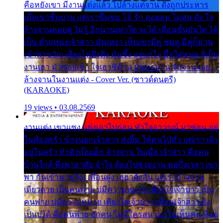
คือหยังเขา มีงานแต่งแล้ว ไปล้างแต่จาน ดั่งถูกประหาร
เมื่อเขาชื่นบาน แต่เราขื่นขม โอ้ รัก ลอยลม ไม่สม ดัง ใจ
ล้างจานคอยคู่ ไม่รู้ อีกนานเท่าใด จะได้ เลื่อนขั้นบันได ได้
เป็น ตำแหน่งเจ้าสาว มันเหงา เห็นเขามีคู่ ซมดู มีคู่ก็ม่วน
เข้าพาขวัญ เสียงโห่ตึงตึง มันซึ้ง อยู่แก่ใจ มื้อใด๋หนอ สิเป็น
งานเฮา มัวซอยเขา ใจเฮาซิด้าน มันทรมาน จับจาน เอย…
ล้างจานในงานแต่ง - Cover Ver. (ซาวด์ดนตรี)
(KARAOKE)
19 views • 03.08.2569
งานแต่ง เขาแซง แย่งเอาไปก่อน หัวใจอาวรณ์ มาซ่อน อยู่
ในห้องครัว ข้างนอกเจ้าสาว ส่งยิ้ม ให้คนไปทั่ว แต่เรา เฝ้า
อยู่ในครัว ทำตัวเป็นเด็ก ล้างจาน ในเมื่อ เจ้าสาว คือคน
บ้านใกล้ พึ่งพาอาศัย จำใจ ต้องไปช่วยงาน พอถึงเวลา เขา
พา กันเข้าพาขวัญ เพื่อนฝูง เฮฮาดังลั่น แต่เราล้างจาน
เดียวดาย เป็นคนพ่าย บ่มีความหมาย เคียงใจเจ้าบ่าว เป็น
คนพ่าย บ่มีความหมาย เคียงใจเจ้าบ่าว เพื่อนเจ้าสาว ยัง
เป็นบ่ได้ คือคนพ่าย ฮักคน ไม่มีใครสน เขาไม่เห็นคน ที่อยู่