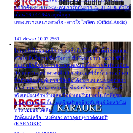
ขอรักคืน 24. 01:19:56 คนเรารักกันยาก 25. 01:23:06 หัวใจ
เถื่อน 26. 01:26:45 อยู่เพื่อลูก
เพลงเพราะเสนาะดวงใจ - ดาวใจ ไพจิตร (Official Audio)
141 views • 10.07.2569
ไม่เคยรักใครแน่หรือ อยากเชื่อถือก็ไม่กล้า ติ๋มใช่คนสวย
ตรึงใจ ติ๋มใช่งามซึ้งตรึงตรา พี่หรือจะมาหมายร่วมชีวี ก็
คนเขาลืออื้อฉาว ว่าสาวๆรุมตอมพี่ ติ๋มอยากรับรักเหมือน
กัน แต่หวั่นจะช้ำดวงฤดี กลัวแฟนของพี่ชี้หน้าด่าทอ ก็คน
ชื่อต๋อยต้อยตุ้มตุ๋ยต่าย พี่ยังลืมได้ง่ายๆเลยหนอ แค่ตัวเรา
สาวบ้านนา แสนจะซอมซ่อ ขืนรักขืนรอคงช้ำสักวัน ถ้า
จริงเหมือนคำพร่ำเฉลย พี่อย่าเฉยรีบมาหมั้น ถ้าพี่สู่ขอ
ตามธรรมเนียม ติ๋มจะเตรียมรับเกลียวสัมพันธ์ ผิดหวังไม่
หวั่นขอยอมได้เคียง
รักติ๋มแน่หรือ - หงษ์ทอง ดาวอุดร (ซาวด์ดนตรี)
(KARAOKE)