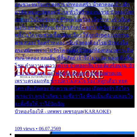
ออเซาะจนใจเบา สงสาร บัวทองเศร้า น้ำตาคลอเบ้า เฝ้า
อาลัย หนุ่มรูปหล่อหนีไกล หัวใจบัวทองระรวย บัวทองโศก
เพราะเป็นโรครักจาง ชีวิตเคว้งคว้าง เมื่อรักห่างร้างไกล
แม่ก็บอก พ่อก็สั่งจะรักใครสักครั้ง อย่าไปหวังความรวย
พลั้งไปใครจะช่วย ซื้อเปลมาไกว ให้ลูกบัวทอง เวรกรรม
ตามสนอง จึงเศร้าหมอง กลีบบัวทองต้องโรย บัวทองไม่
ตระหนัก เพราะไม่รักโคลนตม บัวทองท้องกลม เพราะลืม
ตมน้ำคลอง หลงลิ้น ที่สิ้นสัตย์ เจ้าจึงไม่ระมัด หลงกลิ่นลิ้น
โชย คำหวาน เขาวาดโรย บัวทองกลีบโรย ต้องร้อนรุม บัว
มาบานก่อนตูม ดุจไฟสุมร้อนรุมอุรา บัวทองผ่ายผอม
เพราะตรอมฤทัย ข้าวปลาไม่สนใจ ร้องไห้ลูกเดียว หยุด
โศก เสียเถิดทอง พักความเศร้าหมอง เถิดทองจ๋า ถึงใคร
เขาจะว่า ลูกเจ้าเกิดมา จะชื่อว่าไง พี่ขอเป็นเพื่อนปลอบใจ
จะตั้งชื่อให้ ว่าไอ้บังเอิญ
บัวทองร้องไห้ - เทพพร เพชรอุบล(KARAOKE)
109 views • 06.07.2569