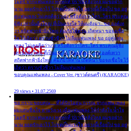
ไมตรี จากแฟนเพลง ทุกทุกที่ ปราณีหลั่งไหล ผมขอฝาก
นาม ยอดรักเอาไว้ โปรดเป็นแรงใจ อย่างนี้เรื่อยไป ขอ อยู่
คู่แฟนเพลง ไม่เคยคิดว่าเก่ง หรือดังกว่าใคร..ใคร พระคุณ
ผู้ฟัง เท่านั้นยิ่งใหญ่ ที่เป็นแรงใจ ให้ผมดังมา.. ขอ องค์เท
วา สถิตฟากฟ้ายิ่งใหญ่ คุ้มภัยให้ท่าน เถิดหนา ขอจงเชื่อ
ใจ ไว้เถิดว่า ตราบชั่วชีวา ไม่ลืมแฟนเพลง ขอ อยู่คู่แฟน
เพลง ไม่เคยคิดว่าเก่ง หรือดังกว่าใคร..ใคร พระคุณผู้ฟัง
เท่านั้นยิ่งใหญ่ ที่เป็นแรงใจ ให้ผมดังมา.. ขอ องค์เทวา
สถิตฟากฟ้ายิ่งใหญ่ คุ้มภัยให้ท่าน เถิดหนา ขอจงเชื่อใจ ไว้
เถิดว่า ตราบชั่วชีวา ไม่ลืมแฟนเพลง
ขอบคุณแฟนเพลง - Cover Ver. (ซาวด์ดนตรี) (KARAOKE)
29 views • 31.07.2569
ขอ กราบ ขอบคุณ.... ที่ได้รับไออุ่น การุณ จากแฟน เพลง
ผมแสนชื่นใจ หายวังเวง เมื่อแฟนเพลง ให้กำลังใจ น้ำใจ
ไมตรี จากแฟนเพลง ทุกทุกที่ ปราณีหลั่งไหล ผมขอฝาก
นาม ยอดรักเอาไว้ โปรดเป็นแรงใจ อย่างนี้เรื่อยไป ขอ อยู่