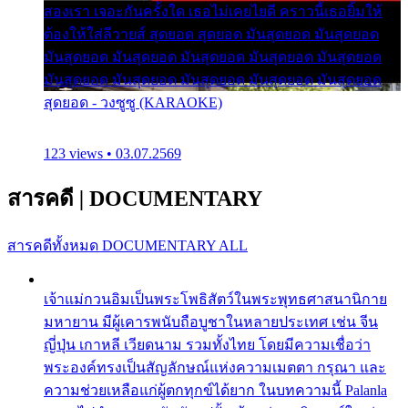
สองเรา เจอะกันครั้งใด เธอไม่เคยไยดี คราวนี้เธอยิ้มให้
ต้องให้ใส่ลีวายส์ สุดยอด สุดยอด มันสุดยอด มันสุดยอด
มันสุดยอด มันสุดยอด มันสุดยอด มันสุดยอด มันสุดยอด
มันสุดยอด มันสุดยอด มันสุดยอด มันสุดยอด มันสุดยอด
สุดยอด - วงซูซู (KARAOKE)
123 views • 03.07.2569
สารคดี
|
DOCUMENTARY
สารคดีทั้งหมด
DOCUMENTARY ALL
เจ้าแม่กวนอิมเป็นพระโพธิสัตว์ในพระพุทธศาสนานิกาย
มหายาน มีผู้เคารพนับถือบูชาในหลายประเทศ เช่น จีน
ญี่ปุ่น เกาหลี เวียดนาม รวมทั้งไทย โดยมีความเชื่อว่า
พระองค์ทรงเป็นสัญลักษณ์แห่งความเมตตา กรุณา และ
ความช่วยเหลือแก่ผู้ตกทุกข์ได้ยาก ในบทความนี้ Palanla