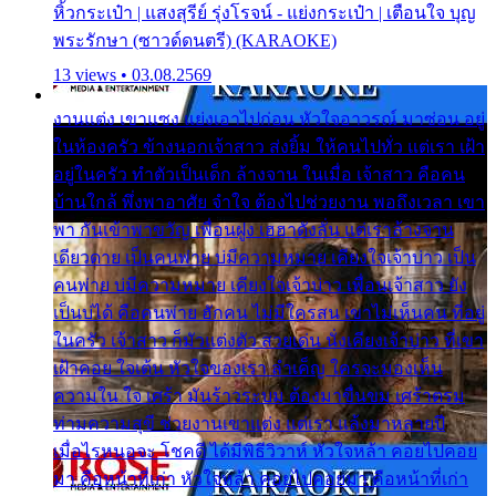
หิ้วกระเป๋า | แสงสุรีย์ รุ่งโรจน์ - แย่งกระเป๋า | เตือนใจ บุญ
พระรักษา (ซาวด์ดนตรี) (KARAOKE)
13 views • 03.08.2569
งานแต่ง เขาแซง แย่งเอาไปก่อน หัวใจอาวรณ์ มาซ่อน อยู่
ในห้องครัว ข้างนอกเจ้าสาว ส่งยิ้ม ให้คนไปทั่ว แต่เรา เฝ้า
อยู่ในครัว ทำตัวเป็นเด็ก ล้างจาน ในเมื่อ เจ้าสาว คือคน
บ้านใกล้ พึ่งพาอาศัย จำใจ ต้องไปช่วยงาน พอถึงเวลา เขา
พา กันเข้าพาขวัญ เพื่อนฝูง เฮฮาดังลั่น แต่เราล้างจาน
เดียวดาย เป็นคนพ่าย บ่มีความหมาย เคียงใจเจ้าบ่าว เป็น
คนพ่าย บ่มีความหมาย เคียงใจเจ้าบ่าว เพื่อนเจ้าสาว ยัง
เป็นบ่ได้ คือคนพ่าย ฮักคน ไม่มีใครสน เขาไม่เห็นคน ที่อยู่
ในครัว เจ้าสาว ก็มัวแต่งตัว สวยเด่น นั่งเคียงเจ้าบ่าว ที่เขา
เฝ้าคอย ใจเต้น หัวใจของเรา ลำเค็ญ ใครจะมองเห็น
ความใน ใจ เศร้า มันร้าวระบม ต้องมาขื่นขม เศร้าตรม
ท่ามความสุขี ช่วยงานเขาแต่ง แต่เรา แล้งมาหลายปี
เมื่อไรหนอจะ โชคดี ได้มีพิธีวิวาห์ หัวใจหล้า คอยไปคอย
มา คือหน้าที่เก่า หัวใจหล้า คอยไปคอยมา คือหน้าที่เก่า