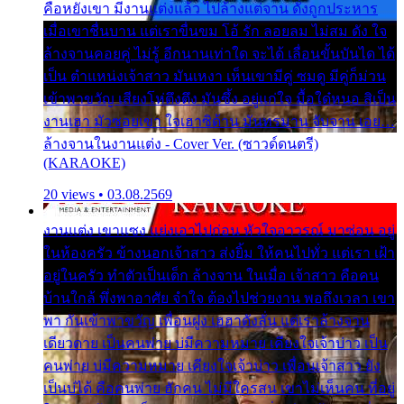
คือหยังเขา มีงานแต่งแล้ว ไปล้างแต่จาน ดั่งถูกประหาร
เมื่อเขาชื่นบาน แต่เราขื่นขม โอ้ รัก ลอยลม ไม่สม ดัง ใจ
ล้างจานคอยคู่ ไม่รู้ อีกนานเท่าใด จะได้ เลื่อนขั้นบันได ได้
เป็น ตำแหน่งเจ้าสาว มันเหงา เห็นเขามีคู่ ซมดู มีคู่ก็ม่วน
เข้าพาขวัญ เสียงโห่ตึงตึง มันซึ้ง อยู่แก่ใจ มื้อใด๋หนอ สิเป็น
งานเฮา มัวซอยเขา ใจเฮาซิด้าน มันทรมาน จับจาน เอย…
ล้างจานในงานแต่ง - Cover Ver. (ซาวด์ดนตรี)
(KARAOKE)
20 views • 03.08.2569
งานแต่ง เขาแซง แย่งเอาไปก่อน หัวใจอาวรณ์ มาซ่อน อยู่
ในห้องครัว ข้างนอกเจ้าสาว ส่งยิ้ม ให้คนไปทั่ว แต่เรา เฝ้า
อยู่ในครัว ทำตัวเป็นเด็ก ล้างจาน ในเมื่อ เจ้าสาว คือคน
บ้านใกล้ พึ่งพาอาศัย จำใจ ต้องไปช่วยงาน พอถึงเวลา เขา
พา กันเข้าพาขวัญ เพื่อนฝูง เฮฮาดังลั่น แต่เราล้างจาน
เดียวดาย เป็นคนพ่าย บ่มีความหมาย เคียงใจเจ้าบ่าว เป็น
คนพ่าย บ่มีความหมาย เคียงใจเจ้าบ่าว เพื่อนเจ้าสาว ยัง
เป็นบ่ได้ คือคนพ่าย ฮักคน ไม่มีใครสน เขาไม่เห็นคน ที่อยู่