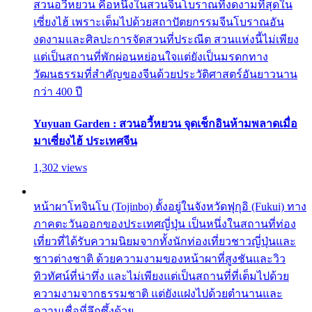
สวนอวี้หยวน คือหนึ่งในสวนจีนโบราณที่งดงามที่สุดใน
เซี่ยงไฮ้ เพราะเต็มไปด้วยสถาปัตยกรรมจีนโบราณอัน
งดงามและศิลปะการจัดสวนที่ประณีต สวนแห่งนี้ไม่เพียง
แต่เป็นสถานที่พักผ่อนหย่อนใจแต่ยังเป็นมรดกทาง
วัฒนธรรมที่สำคัญของจีนด้วยประวัติศาสตร์อันยาวนาน
กว่า 400 ปี
Yuyuan Garden : สวนอวี้หยวน จุดเช็กอินห้ามพลาดเมื่อ
มาเซี่ยงไฮ้ ประเทศจีน
1,302 views
หน้าผาโทจินโบ (Tojinbo) ตั้งอยู่ในจังหวัดฟุกุอิ (Fukui) ทาง
ภาคตะวันออกของประเทศญี่ปุ่น เป็นหนึ่งในสถานที่ท่อง
เที่ยวที่ได้รับความนิยมจากทั้งนักท่องเที่ยวชาวญี่ปุ่นและ
ชาวต่างชาติ ด้วยความงามของหน้าผาที่สูงชันและวิว
ทิวทัศน์ที่น่าทึ่ง และไม่เพียงแต่เป็นสถานที่ที่เต็มไปด้วย
ความงามจากธรรมชาติ แต่ยังแฝงไปด้วยตำนานและ
ความเชื่อที่ลึกซึ้งด้วย