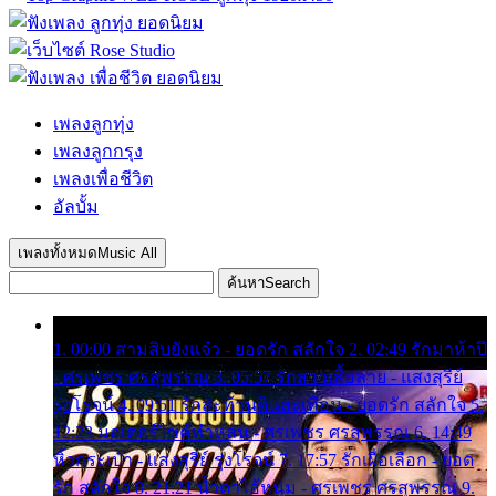
เพลงลูกทุ่ง
เพลงลูกกรุง
เพลงเพื่อชีวิต
อัลบั้ม
เพลงทั้งหมด
Music All
ค้นหา
Search
1. 00:00 สามสิบยังแจ๋ว - ยอดรัก สลักใจ 2. 02:49 รักมาห้าปี
- ศรเพชร ศรสุพรรณ 3. 05:57 รักสาวเสื้อลาย - แสงสุรีย์
รุ่งโรจน์ 4. 09:51 รักสะท้านดินสะเทือน - ยอดรัก สลักใจ 5.
12:23 มอเตอร์ไซค์ทำหล่น - ศรเพชร ศรสุพรรณ 6. 14:49
หิ้วกระเป๋า - แสงสุรีย์ รุ่งโรจน์ 7. 17:57 รักเผื่อเลือก - ยอด
รัก สลักใจ 8. 21:21 น้ำตาไอ้หนุ่ม - ศรเพชร ศรสุพรรณ 9.