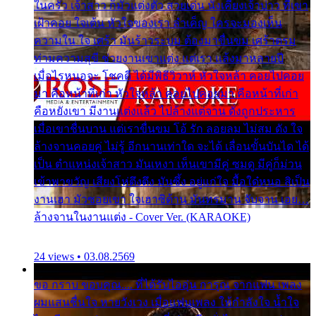
ในครัว เจ้าสาว ก็มัวแต่งตัว สวยเด่น นั่งเคียงเจ้าบ่าว ที่เขา
เฝ้าคอย ใจเต้น หัวใจของเรา ลำเค็ญ ใครจะมองเห็น
ความใน ใจ เศร้า มันร้าวระบม ต้องมาขื่นขม เศร้าตรม
ท่ามความสุขี ช่วยงานเขาแต่ง แต่เรา แล้งมาหลายปี
เมื่อไรหนอจะ โชคดี ได้มีพิธีวิวาห์ หัวใจหล้า คอยไปคอย
มา คือหน้าที่เก่า หัวใจหล้า คอยไปคอยมา คือหน้าที่เก่า
คือหยังเขา มีงานแต่งแล้ว ไปล้างแต่จาน ดั่งถูกประหาร
เมื่อเขาชื่นบาน แต่เราขื่นขม โอ้ รัก ลอยลม ไม่สม ดัง ใจ
ล้างจานคอยคู่ ไม่รู้ อีกนานเท่าใด จะได้ เลื่อนขั้นบันได ได้
เป็น ตำแหน่งเจ้าสาว มันเหงา เห็นเขามีคู่ ซมดู มีคู่ก็ม่วน
เข้าพาขวัญ เสียงโห่ตึงตึง มันซึ้ง อยู่แก่ใจ มื้อใด๋หนอ สิเป็น
งานเฮา มัวซอยเขา ใจเฮาซิด้าน มันทรมาน จับจาน เอย…
ล้างจานในงานแต่ง - Cover Ver. (KARAOKE)
24 views • 03.08.2569
ขอ กราบ ขอบคุณ.... ที่ได้รับไออุ่น การุณ จากแฟน เพลง
ผมแสนชื่นใจ หายวังเวง เมื่อแฟนเพลง ให้กำลังใจ น้ำใจ