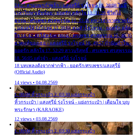
24:27 สามเณรกำพร้า - แสงสุรีย์ รุ่งโรจน์ 10. 28:08 ไม่มี
เวลาไปหาเมียน้อย - ยอดรัก สลักใจ 11. 31:29 ชีวิตไอ้
ธรรม - ศรเพชร ศรสุพรรณ 12. 35:26 ทหารอากาศขาดรัก
- แสงสุรีย์ รุ่งโรจน์ 13. 39:01 คนหัวใจโทรม - ยอดรัก สลัก
ใจ 14. 42:49 ไอ้หวังตายแน่ - ศรเพชร ศรสุพรรณ 15. 46:35
ธาตุแท้ของเธอ - แสงสุรีย์ รุ่งโรจน์ 16. 49:57 กำนันกำใน -
ยอดรัก สลักใจ 17. 52:29 สาวบริสุทธิ์ - ศรเพชร ศรสุพรรณ
18. 56:05 แต๋วจ๋า - แสงสุรีย์ รุ่งโรจน์
18 บทเพลงดังจากฟากฟ้า - ยอดรัก/ศรเพชร/แสงสุรีย์
(Official Audio)
14 views • 04.08.2569
1. 00:00 หิ้วกระเป๋า 2. 03:30 แย่งกระเป๋า
หิ้วกระเป๋า | แสงสุรีย์ รุ่งโรจน์ - แย่งกระเป๋า | เตือนใจ บุญ
พระรักษา (KARAOKE)
12 views • 03.08.2569
1. 00:00 หิ้วกระเป๋า 2. 03:30 แย่งกระเป๋า