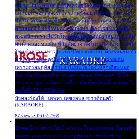
เพราะเป็นโรครักจาง ชีวิตเคว้งคว้าง เมื่อรักห่างร้างไกล
แม่ก็บอก พ่อก็สั่งจะรักใครสักครั้ง อย่าไปหวังความรวย
พลั้งไปใครจะช่วย ซื้อเปลมาไกว ให้ลูกบัวทอง เวรกรรม
ตามสนอง จึงเศร้าหมอง กลีบบัวทองต้องโรย บัวทองไม่
ตระหนัก เพราะไม่รักโคลนตม บัวทองท้องกลม เพราะลืม
ตมน้ำคลอง หลงลิ้น ที่สิ้นสัตย์ เจ้าจึงไม่ระมัด หลงกลิ่นลิ้น
โชย คำหวาน เขาวาดโรย บัวทองกลีบโรย ต้องร้อนรุม บัว
มาบานก่อนตูม ดุจไฟสุมร้อนรุมอุรา บัวทองผ่ายผอม
เพราะตรอมฤทัย ข้าวปลาไม่สนใจ ร้องไห้ลูกเดียว หยุด
โศก เสียเถิดทอง พักความเศร้าหมอง เถิดทองจ๋า ถึงใคร
เขาจะว่า ลูกเจ้าเกิดมา จะชื่อว่าไง พี่ขอเป็นเพื่อนปลอบใจ
จะตั้งชื่อให้ ว่าไอ้บังเอิญ
บัวทองร้องไห้ - เทพพร เพชรอุบล (ซาวด์ดนตรี)
(KARAOKE)
87 views • 06.07.2569
บัวทองโศก เพราะเป็นโรครักรุม ในอกกลัดกลุ้ม โดนแฟน
หนุ่มหลอกเอา เขารวย และรูปหล่อ มาพะเน้าพะนอ