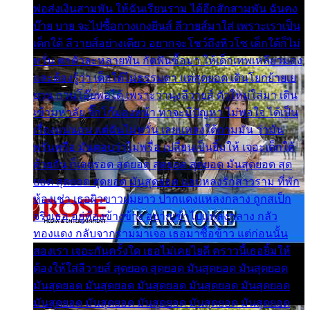
พ่อส่งเงินสามพัน ให้ฉันเรียนราม ได้อีกสักสามพัน ฉันคง
บ๊าย บาย จะไปซื้อกางเกงยีนส์ ลีวายส์มาใส่ เพราะเราเป็น
เด็กใต้ ลีวายส์อย่างเดียว อยากจะโชว์ถึงหิวโซ เด็กใต้ก็ไม่
หวั่น ตกตัวละหลายพัน กัดฟันซื้อมา ให้เด็กเทพเหลียวมอง
และต้องรู้ว่า เด็กใต้ไม่ธรรมดา แต่สุดยอด เดินโยกย้ายเย
ยวน กวนโอ๊ยพอได้ เพราะว่านุ่งลีวายส์ ตัวใหม่ใส่มา เดิน
เข้ามหาลัย จิ๊กโก๊มองหน้า ท่าจะมีปัญหา ไม่พอใจ ได้เป็น
เรื่องแน่นอน แต่ฉันไม่หวั่น เลยแหลงใต้ถามมัน ว่ามัน
พรั่นพรือ มันตอบว่าไม่พรื่อ เปลี่ยนเป็นยิ้มให้ เจอะเด็กใต้
ด้วยกัน ก็เลยรอด สุดยอด สุดยอด สุดยอด มันสุดยอด สุด
ยอด สุดยอด สุดยอด มันสุดยอด แอบหลงรักสาวราม ที่พัก
ห้องเช่า เธอผิวขาวผมยาว ปากแดงแหลงกลาง ถูกสเป็ก
จริงเธอ อยู่ห้องข้างข้าง อยากเข้าไปแหลงกลาง กลัว
ทองแดง กลับจากรามมาเจอ เธอมาซื้อข้าว แต่ก่อนนั้น
สองเรา เจอะกันครั้งใด เธอไม่เคยไยดี คราวนี้เธอยิ้มให้
ต้องให้ใส่ลีวายส์ สุดยอด สุดยอด มันสุดยอด มันสุดยอด
มันสุดยอด มันสุดยอด มันสุดยอด มันสุดยอด มันสุดยอด
มันสุดยอด มันสุดยอด มันสุดยอด มันสุดยอด มันสุดยอด