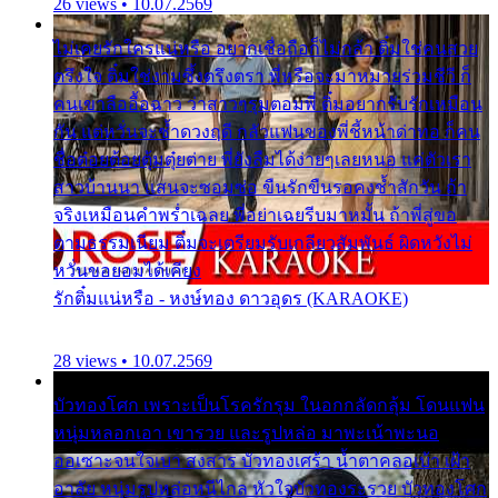
26 views • 10.07.2569
ไม่เคยรักใครแน่หรือ อยากเชื่อถือก็ไม่กล้า ติ๋มใช่คนสวย
ตรึงใจ ติ๋มใช่งามซึ้งตรึงตรา พี่หรือจะมาหมายร่วมชีวี ก็
คนเขาลืออื้อฉาว ว่าสาวๆรุมตอมพี่ ติ๋มอยากรับรักเหมือน
กัน แต่หวั่นจะช้ำดวงฤดี กลัวแฟนของพี่ชี้หน้าด่าทอ ก็คน
ชื่อต๋อยต้อยตุ้มตุ๋ยต่าย พี่ยังลืมได้ง่ายๆเลยหนอ แค่ตัวเรา
สาวบ้านนา แสนจะซอมซ่อ ขืนรักขืนรอคงช้ำสักวัน ถ้า
จริงเหมือนคำพร่ำเฉลย พี่อย่าเฉยรีบมาหมั้น ถ้าพี่สู่ขอ
ตามธรรมเนียม ติ๋มจะเตรียมรับเกลียวสัมพันธ์ ผิดหวังไม่
หวั่นขอยอมได้เคียง
รักติ๋มแน่หรือ - หงษ์ทอง ดาวอุดร (KARAOKE)
28 views • 10.07.2569
บัวทองโศก เพราะเป็นโรครักรุม ในอกกลัดกลุ้ม โดนแฟน
หนุ่มหลอกเอา เขารวย และรูปหล่อ มาพะเน้าพะนอ
ออเซาะจนใจเบา สงสาร บัวทองเศร้า น้ำตาคลอเบ้า เฝ้า
อาลัย หนุ่มรูปหล่อหนีไกล หัวใจบัวทองระรวย บัวทองโศก