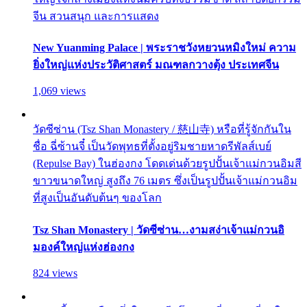
จีน สวนสนุก และการแสดง
New Yuanming Palace | พระราชวังหยวนหมิงใหม่ ความ
ยิ่งใหญ่แห่งประวัติศาสตร์ มณฑลกวางตุ้ง ประเทศจีน
1,069 views
วัดซีซ่าน (Tsz Shan Monastery / 慈山寺) หรือที่รู้จักกันใน
ชื่อ ฉี่ซ้านจี๋ เป็นวัดพุทธที่ตั้งอยู่ริมชายหาดรีพัลส์เบย์
(Repulse Bay) ในฮ่องกง โดดเด่นด้วยรูปปั้นเจ้าแม่กวนอิมสี
ขาวขนาดใหญ่ สูงถึง 76 เมตร ซึ่งเป็นรูปปั้นเจ้าแม่กวนอิม
ที่สูงเป็นอันดับต้นๆ ของโลก
Tsz Shan Monastery | วัดซีซ่าน…งามสง่าเจ้าแม่กวนอิ
มองค์ใหญ่แห่งฮ่องกง
824 views