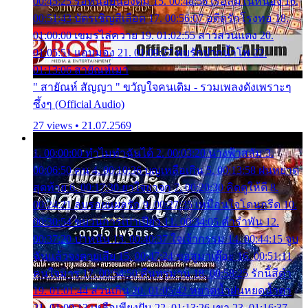
00:45:25 รอหน่อยน้องติ๋ม 15. 00:48:56 เรือล่มในหนอง 16.
00:51:43 บัตรเชิญสีเลือด 17. 00:56:07 อดีตรักโรงทอ 18.
01:00:00 เขมรไล่ควาย 19. 01:02:55 สาวสวนแตง 20.
01:05:51 แอบมอง 21. 01:09:27 พบรักปากน้ำโพ 22.
01:13:06 สายัณห์เมา
" สายัณห์ สัญญา " ขวัญใจคนเดิม - รวมเพลงดังเพราะๆ
ซึ้งๆ (Official Audio)
27 views • 21.07.2569
1. 00:00:00 ทำไมทำฉันได้ 2. 00:03:20 นางฟ้าสลัม 3.
00:06:50 คน 4. 00:10:36 บุญเหลือเกิน 5. 00:13:58 ฝนหยาด
สุดท้าย 6. 00:17:30 ยาใจยาจก 7. 00:20:30 คิดดูให้ดี 8.
00:24:21 ลบรอยแผลรัก 9. 00:27:35 เหมือนใจโดนกรีด 10.
00:30:54 ขบวนการเปาเปียว 11. 00:34:05 คำรำพัน 12.
00:37:20 ปาหนัน 13. 00:40:37 ใจเจ้ากรรม 14. 00:44:15 จูบ
ฉันแล้วจงตายเสีย 15. 00:47:24 ขอสูมาเต๊อะ 16. 00:51:11
คนใจมาร 17. 00:54:50 คืนทรมาน 18. 00:58:25 รักนี้สีดำ
19. 01:01:44 ส่วนเกิน 20. 01:05:42 หยาดน้ำฝนหยดน้ำตา
21. 01:09:13 เหลือเพียงฝัน 22. 01:13:26 เขา 23. 01:16:37