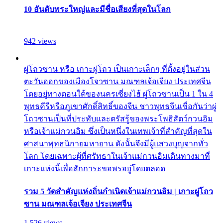
10 อันดับพระใหญ่และมีชื่อเสียงที่สุดในโลก
942 views
ผู่โถวซาน หรือ เกาะผู่โถว เป็นเกาะเล็กๆ ที่ตั้งอยู่ในส่วน
ตะวันออกของเมืองโจวซาน มณฑลเจ้อเจียง ประเทศจีน
โดยอยู่ทางตอนใต้ของนครเซี่ยงไฮ้ ผู่โถวซานเป็น 1 ใน 4
พุทธคีรีหรือภูเขาศักดิ์สิทธิ์ของจีน ชาวพุทธจีนเชื่อกันว่าผู่
โถวซานเป็นที่ประทับและตรัสรู้ของพระโพธิสัตว์กวนอิม
หรือเจ้าแม่กวนอิม ซึ่งเป็นหนึ่งในเทพเจ้าที่สำคัญที่สุดใน
ศาสนาพุทธนิกายมหายาน ดังนั้นจึงมีผู้แสวงบุญจากทั่ว
โลก โดยเฉพาะผู้ที่ศรัทธาในเจ้าแม่กวนอิมเดินทางมาที่
เกาะแห่งนี้เพื่อสักการะขอพรอยู่โดยตลอด
รวม 5 วัดสำคัญแห่งถิ่นกำเนิดเจ้าแม่กวนอิม | เกาะผู่โถว
ซาน มณฑลเจ้อเจียง ประเทศจีน
1,526 views