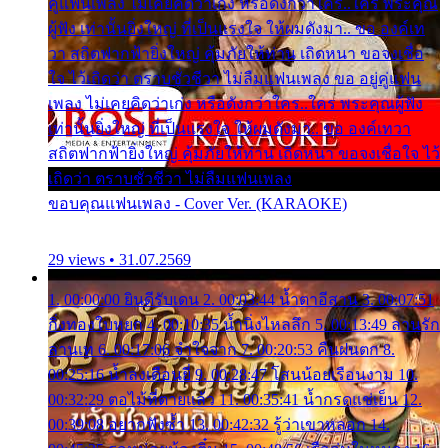
คู่แฟนเพลง ไม่เคยคิดว่าเก่ง หรือดังกว่าใคร..ใคร พระคุณ
ผู้ฟัง เท่านั้นยิ่งใหญ่ ที่เป็นแรงใจ ให้ผมดังมา.. ขอ องค์เท
วา สถิตฟากฟ้ายิ่งใหญ่ คุ้มภัยให้ท่าน เถิดหนา ขอจงเชื่อ
ใจ ไว้เถิดว่า ตราบชั่วชีวา ไม่ลืมแฟนเพลง ขอ อยู่คู่แฟน
เพลง ไม่เคยคิดว่าเก่ง หรือดังกว่าใคร..ใคร พระคุณผู้ฟัง
เท่านั้นยิ่งใหญ่ ที่เป็นแรงใจ ให้ผมดังมา.. ขอ องค์เทวา
สถิตฟากฟ้ายิ่งใหญ่ คุ้มภัยให้ท่าน เถิดหนา ขอจงเชื่อใจ ไว้
เถิดว่า ตราบชั่วชีวา ไม่ลืมแฟนเพลง
ขอบคุณแฟนเพลง - Cover Ver. (KARAOKE)
29 views • 31.07.2569
1. 00:00:00 ยินดีรับเดน 2. 00:03:44 น้ำตาอีสาน 3. 00:07:51
กิ่งทองใบหยก 4. 00:10:35 น้ำนิ่งไหลลึก 5. 00:13:49 ลานรัก
ลานเท 6. 00:17:06 จำใจจาก 7. 00:20:53 คืนฝนตก 8.
00:25:16 น้ำลงเดือนยี่ 9. 00:28:47 โสนน้อยเรือนงาม 10.
00:32:29 ตอไม้ที่ตายแล้ว 11. 00:35:41 น้ำกรดแช่เย็น 12.
00:39:08 อยากฟังซ้ำ 13. 00:42:32 รู้ว่าเขาหลอก 14.