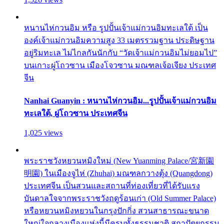
หนานไห่กวนอิม หรือ รูปปั้นเจ้าแม่กวนอิมทะเลใต้ เป็น
องค์เจ้าแม่กวนอิมความสูง 33 เมตรรวมฐาน ประดิษฐาน
อยู่ริมทะเล ไม่ไกลกันนักกับ “วัดเจ้าแม่กวนอิมไม่ยอมไป”
บนเกาะผู่โถวซาน เมืองโจวซาน มณฑลเจ้อเจียง ประเทศ
จีน
Nanhai Guanyin : หนานไห่กวนอิม...รูปปั้นเจ้าแม่กวนอิม
ทะเลใต้, ผู่โถวซาน ประเทศจีน
1,025 views
พระราชวังหยวนหมิงใหม่ (New Yuanming Palace/宮新園
明園) ในเมืองจูไห่ (Zhuhai) มณฑลกวางตุ้ง (Quangdong)
ประเทศจีน เป็นสวนและสถานที่ท่องเที่ยวที่ได้รับแรง
บันดาลใจจากพระราชวังฤดูร้อนเก่า (Old Summer Palace)
หรือหยวนหมิงหยวนในกรุงปักกิ่ง สวนสาธารณะขนาด
ใหญ่ใจกลางเมืองแห่งนี้มีครบทั้งธรรมชาติ สถาปัตยกรรม