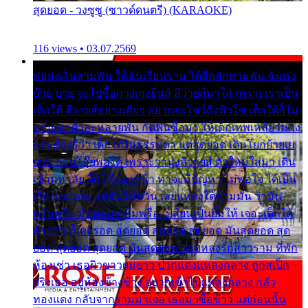
สุดยอด - วงซูซู (ซาวด์ดนตรี) (KARAOKE)
116 views • 03.07.2569
พ่อส่งเงินสามพัน ให้ฉันเรียนราม ได้อีกสักสามพัน ฉันคง
บ๊าย บาย จะไปซื้อกางเกงยีนส์ ลีวายส์มาใส่ เพราะเราเป็น
เด็กใต้ ลีวายส์อย่างเดียว อยากจะโชว์ถึงหิวโซ เด็กใต้ก็ไม่
หวั่น ตกตัวละหลายพัน กัดฟันซื้อมา ให้เด็กเทพเหลียวมอง
และต้องรู้ว่า เด็กใต้ไม่ธรรมดา แต่สุดยอด เดินโยกย้ายเย
ยวน กวนโอ๊ยพอได้ เพราะว่านุ่งลีวายส์ ตัวใหม่ใส่มา เดิน
เข้ามหาลัย จิ๊กโก๊มองหน้า ท่าจะมีปัญหา ไม่พอใจ ได้เป็น
เรื่องแน่นอน แต่ฉันไม่หวั่น เลยแหลงใต้ถามมัน ว่ามัน
พรั่นพรือ มันตอบว่าไม่พรื่อ เปลี่ยนเป็นยิ้มให้ เจอะเด็กใต้
ด้วยกัน ก็เลยรอด สุดยอด สุดยอด สุดยอด มันสุดยอด สุด
ยอด สุดยอด สุดยอด มันสุดยอด แอบหลงรักสาวราม ที่พัก
ห้องเช่า เธอผิวขาวผมยาว ปากแดงแหลงกลาง ถูกสเป็ก
จริงเธอ อยู่ห้องข้างข้าง อยากเข้าไปแหลงกลาง กลัว
ทองแดง กลับจากรามมาเจอ เธอมาซื้อข้าว แต่ก่อนนั้น