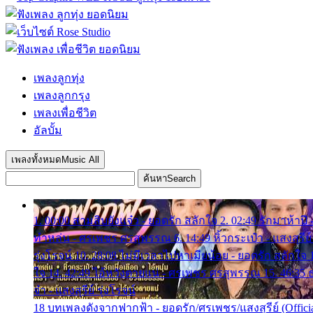
เพลงลูกทุ่ง
เพลงลูกกรุง
เพลงเพื่อชีวิต
อัลบั้ม
เพลงทั้งหมด
Music All
ค้นหา
Search
1. 00:00 สามสิบยังแจ๋ว - ยอดรัก สลักใจ 2. 02:49 รักมาห้าปี
ทำหล่น - ศรเพชร ศรสุพรรณ 6. 14:49 หิ้วกระเป๋า - แสงสุรีย์ 
รุ่งโรจน์ 10. 28:08 ไม่มีเวลาไปหาเมียน้อย - ยอดรัก สลักใ
ใจ 14. 42:49 ไอ้หวังตายแน่ - ศรเพชร ศรสุพรรณ 15. 46:35 ธา
จ๋า - แสงสุรีย์ รุ่งโรจน์
18 บทเพลงดังจากฟากฟ้า - ยอดรัก/ศรเพชร/แสงสุรีย์ (Officia