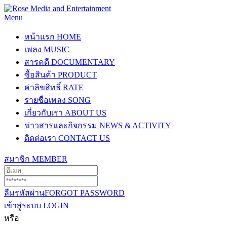
Menu
หน้าแรก
HOME
เพลง
MUSIC
สารคดี
DOCUMENTARY
ซื้อสินค้า
PRODUCT
ค่าลิขสิทธิ์
RATE
รายชื่อเพลง
SONG
เกี่ยวกับเรา
ABOUT US
ข่าวสารและกิจกรรม
NEWS & ACTIVITY
ติดต่อเรา
CONTACT US
สมาชิก
MEMBER
ลืมรหัสผ่าน
FORGOT PASSWORD
เข้าสู่ระบบ
LOGIN
หรือ