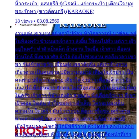
หิ้วกระเป๋า | แสงสุรีย์ รุ่งโรจน์ - แย่งกระเป๋า | เตือนใจ บุญ
พระรักษา (ซาวด์ดนตรี) (KARAOKE)
18 views • 03.08.2569
งานแต่ง เขาแซง แย่งเอาไปก่อน หัวใจอาวรณ์ มาซ่อน อยู่
ในห้องครัว ข้างนอกเจ้าสาว ส่งยิ้ม ให้คนไปทั่ว แต่เรา เฝ้า
อยู่ในครัว ทำตัวเป็นเด็ก ล้างจาน ในเมื่อ เจ้าสาว คือคน
บ้านใกล้ พึ่งพาอาศัย จำใจ ต้องไปช่วยงาน พอถึงเวลา เขา
พา กันเข้าพาขวัญ เพื่อนฝูง เฮฮาดังลั่น แต่เราล้างจาน
เดียวดาย เป็นคนพ่าย บ่มีความหมาย เคียงใจเจ้าบ่าว เป็น
คนพ่าย บ่มีความหมาย เคียงใจเจ้าบ่าว เพื่อนเจ้าสาว ยัง
เป็นบ่ได้ คือคนพ่าย ฮักคน ไม่มีใครสน เขาไม่เห็นคน ที่อยู่
ในครัว เจ้าสาว ก็มัวแต่งตัว สวยเด่น นั่งเคียงเจ้าบ่าว ที่เขา
เฝ้าคอย ใจเต้น หัวใจของเรา ลำเค็ญ ใครจะมองเห็น
ความใน ใจ เศร้า มันร้าวระบม ต้องมาขื่นขม เศร้าตรม
ท่ามความสุขี ช่วยงานเขาแต่ง แต่เรา แล้งมาหลายปี
เมื่อไรหนอจะ โชคดี ได้มีพิธีวิวาห์ หัวใจหล้า คอยไปคอย
มา คือหน้าที่เก่า หัวใจหล้า คอยไปคอยมา คือหน้าที่เก่า