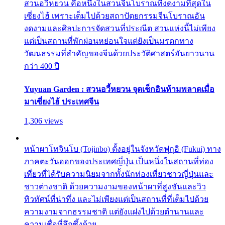
สวนอวี้หยวน คือหนึ่งในสวนจีนโบราณที่งดงามที่สุดใน
เซี่ยงไฮ้ เพราะเต็มไปด้วยสถาปัตยกรรมจีนโบราณอัน
งดงามและศิลปะการจัดสวนที่ประณีต สวนแห่งนี้ไม่เพียง
แต่เป็นสถานที่พักผ่อนหย่อนใจแต่ยังเป็นมรดกทาง
วัฒนธรรมที่สำคัญของจีนด้วยประวัติศาสตร์อันยาวนาน
กว่า 400 ปี
Yuyuan Garden : สวนอวี้หยวน จุดเช็กอินห้ามพลาดเมื่อ
มาเซี่ยงไฮ้ ประเทศจีน
1,306 views
หน้าผาโทจินโบ (Tojinbo) ตั้งอยู่ในจังหวัดฟุกุอิ (Fukui) ทาง
ภาคตะวันออกของประเทศญี่ปุ่น เป็นหนึ่งในสถานที่ท่อง
เที่ยวที่ได้รับความนิยมจากทั้งนักท่องเที่ยวชาวญี่ปุ่นและ
ชาวต่างชาติ ด้วยความงามของหน้าผาที่สูงชันและวิว
ทิวทัศน์ที่น่าทึ่ง และไม่เพียงแต่เป็นสถานที่ที่เต็มไปด้วย
ความงามจากธรรมชาติ แต่ยังแฝงไปด้วยตำนานและ
ความเชื่อที่ลึกซึ้งด้วย