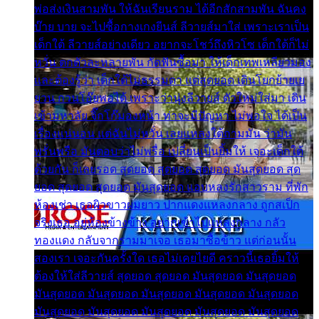
พ่อส่งเงินสามพัน ให้ฉันเรียนราม ได้อีกสักสามพัน ฉันคง
บ๊าย บาย จะไปซื้อกางเกงยีนส์ ลีวายส์มาใส่ เพราะเราเป็น
เด็กใต้ ลีวายส์อย่างเดียว อยากจะโชว์ถึงหิวโซ เด็กใต้ก็ไม่
หวั่น ตกตัวละหลายพัน กัดฟันซื้อมา ให้เด็กเทพเหลียวมอง
และต้องรู้ว่า เด็กใต้ไม่ธรรมดา แต่สุดยอด เดินโยกย้ายเย
ยวน กวนโอ๊ยพอได้ เพราะว่านุ่งลีวายส์ ตัวใหม่ใส่มา เดิน
เข้ามหาลัย จิ๊กโก๊มองหน้า ท่าจะมีปัญหา ไม่พอใจ ได้เป็น
เรื่องแน่นอน แต่ฉันไม่หวั่น เลยแหลงใต้ถามมัน ว่ามัน
พรั่นพรือ มันตอบว่าไม่พรื่อ เปลี่ยนเป็นยิ้มให้ เจอะเด็กใต้
ด้วยกัน ก็เลยรอด สุดยอด สุดยอด สุดยอด มันสุดยอด สุด
ยอด สุดยอด สุดยอด มันสุดยอด แอบหลงรักสาวราม ที่พัก
ห้องเช่า เธอผิวขาวผมยาว ปากแดงแหลงกลาง ถูกสเป็ก
จริงเธอ อยู่ห้องข้างข้าง อยากเข้าไปแหลงกลาง กลัว
ทองแดง กลับจากรามมาเจอ เธอมาซื้อข้าว แต่ก่อนนั้น
สองเรา เจอะกันครั้งใด เธอไม่เคยไยดี คราวนี้เธอยิ้มให้
ต้องให้ใส่ลีวายส์ สุดยอด สุดยอด มันสุดยอด มันสุดยอด
มันสุดยอด มันสุดยอด มันสุดยอด มันสุดยอด มันสุดยอด
มันสุดยอด มันสุดยอด มันสุดยอด มันสุดยอด มันสุดยอด