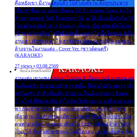
คือหยังเขา มีงานแต่งแล้ว ไปล้างแต่จาน ดั่งถูกประหาร
เมื่อเขาชื่นบาน แต่เราขื่นขม โอ้ รัก ลอยลม ไม่สม ดัง ใจ
ล้างจานคอยคู่ ไม่รู้ อีกนานเท่าใด จะได้ เลื่อนขั้นบันได ได้
เป็น ตำแหน่งเจ้าสาว มันเหงา เห็นเขามีคู่ ซมดู มีคู่ก็ม่วน
เข้าพาขวัญ เสียงโห่ตึงตึง มันซึ้ง อยู่แก่ใจ มื้อใด๋หนอ สิเป็น
งานเฮา มัวซอยเขา ใจเฮาซิด้าน มันทรมาน จับจาน เอย…
ล้างจานในงานแต่ง - Cover Ver. (ซาวด์ดนตรี)
(KARAOKE)
27 views • 03.08.2569
งานแต่ง เขาแซง แย่งเอาไปก่อน หัวใจอาวรณ์ มาซ่อน อยู่
ในห้องครัว ข้างนอกเจ้าสาว ส่งยิ้ม ให้คนไปทั่ว แต่เรา เฝ้า
อยู่ในครัว ทำตัวเป็นเด็ก ล้างจาน ในเมื่อ เจ้าสาว คือคน
บ้านใกล้ พึ่งพาอาศัย จำใจ ต้องไปช่วยงาน พอถึงเวลา เขา
พา กันเข้าพาขวัญ เพื่อนฝูง เฮฮาดังลั่น แต่เราล้างจาน
เดียวดาย เป็นคนพ่าย บ่มีความหมาย เคียงใจเจ้าบ่าว เป็น
คนพ่าย บ่มีความหมาย เคียงใจเจ้าบ่าว เพื่อนเจ้าสาว ยัง
เป็นบ่ได้ คือคนพ่าย ฮักคน ไม่มีใครสน เขาไม่เห็นคน ที่อยู่