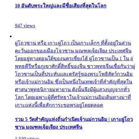
10 อันดับพระใหญ่และมีชื่อเสียงที่สุดในโลก
947 views
ผู่โถวซาน หรือ เกาะผู่โถว เป็นเกาะเล็กๆ ที่ตั้งอยู่ในส่วน
ตะวันออกของเมืองโจวซาน มณฑลเจ้อเจียง ประเทศจีน
โดยอยู่ทางตอนใต้ของนครเซี่ยงไฮ้ ผู่โถวซานเป็น 1 ใน 4
พุทธคีรีหรือภูเขาศักดิ์สิทธิ์ของจีน ชาวพุทธจีนเชื่อกันว่าผู่
โถวซานเป็นที่ประทับและตรัสรู้ของพระโพธิสัตว์กวนอิม
หรือเจ้าแม่กวนอิม ซึ่งเป็นหนึ่งในเทพเจ้าที่สำคัญที่สุดใน
ศาสนาพุทธนิกายมหายาน ดังนั้นจึงมีผู้แสวงบุญจากทั่ว
โลก โดยเฉพาะผู้ที่ศรัทธาในเจ้าแม่กวนอิมเดินทางมาที่
เกาะแห่งนี้เพื่อสักการะขอพรอยู่โดยตลอด
รวม 5 วัดสำคัญแห่งถิ่นกำเนิดเจ้าแม่กวนอิม | เกาะผู่โถว
ซาน มณฑลเจ้อเจียง ประเทศจีน
1,530 views