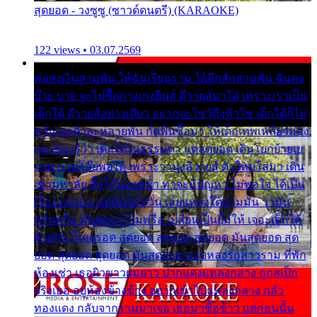
สุดยอด - วงซูซู (ซาวด์ดนตรี) (KARAOKE)
122 views • 03.07.2569
พ่อส่งเงินสามพัน ให้ฉันเรียนราม ได้อีกสักสามพัน ฉันคง
บ๊าย บาย จะไปซื้อกางเกงยีนส์ ลีวายส์มาใส่ เพราะเราเป็น
เด็กใต้ ลีวายส์อย่างเดียว อยากจะโชว์ถึงหิวโซ เด็กใต้ก็ไม่
หวั่น ตกตัวละหลายพัน กัดฟันซื้อมา ให้เด็กเทพเหลียวมอง
และต้องรู้ว่า เด็กใต้ไม่ธรรมดา แต่สุดยอด เดินโยกย้ายเย
ยวน กวนโอ๊ยพอได้ เพราะว่านุ่งลีวายส์ ตัวใหม่ใส่มา เดิน
เข้ามหาลัย จิ๊กโก๊มองหน้า ท่าจะมีปัญหา ไม่พอใจ ได้เป็น
เรื่องแน่นอน แต่ฉันไม่หวั่น เลยแหลงใต้ถามมัน ว่ามัน
พรั่นพรือ มันตอบว่าไม่พรื่อ เปลี่ยนเป็นยิ้มให้ เจอะเด็กใต้
ด้วยกัน ก็เลยรอด สุดยอด สุดยอด สุดยอด มันสุดยอด สุด
ยอด สุดยอด สุดยอด มันสุดยอด แอบหลงรักสาวราม ที่พัก
ห้องเช่า เธอผิวขาวผมยาว ปากแดงแหลงกลาง ถูกสเป็ก
จริงเธอ อยู่ห้องข้างข้าง อยากเข้าไปแหลงกลาง กลัว
ทองแดง กลับจากรามมาเจอ เธอมาซื้อข้าว แต่ก่อนนั้น