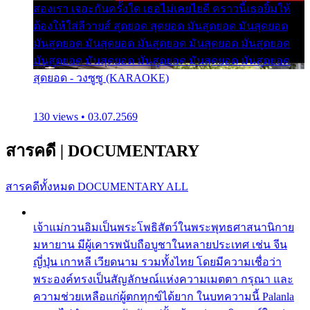
สองเรา เจอะกันครั้งใด เธอไม่เคยไยดี คราวนี้เธอยิ้มให้
ต้องให้ใส่ลีวายส์ สุดยอด สุดยอด มันสุดยอด มันสุดยอด
มันสุดยอด มันสุดยอด มันสุดยอด มันสุดยอด มันสุดยอด
มันสุดยอด มันสุดยอด มันสุดยอด มันสุดยอด มันสุดยอด
สุดยอด - วงซูซู (KARAOKE)
130 views • 03.07.2569
สารคดี
|
DOCUMENTARY
สารคดีทั้งหมด
DOCUMENTARY ALL
เจ้าแม่กวนอิมเป็นพระโพธิสัตว์ในพระพุทธศาสนานิกาย
มหายาน มีผู้เคารพนับถือบูชาในหลายประเทศ เช่น จีน
ญี่ปุ่น เกาหลี เวียดนาม รวมทั้งไทย โดยมีความเชื่อว่า
พระองค์ทรงเป็นสัญลักษณ์แห่งความเมตตา กรุณา และ
ความช่วยเหลือแก่ผู้ตกทุกข์ได้ยาก ในบทความนี้ Palanla