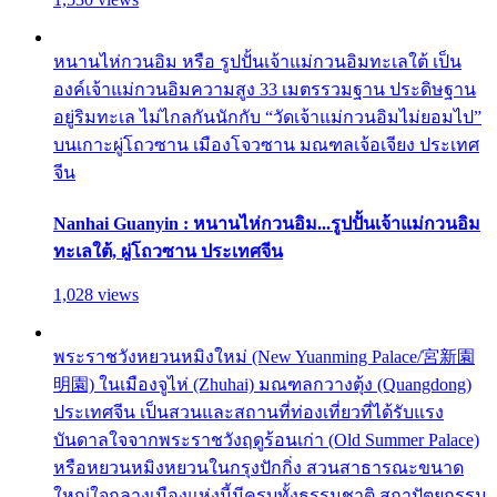
หนานไห่กวนอิม หรือ รูปปั้นเจ้าแม่กวนอิมทะเลใต้ เป็น
องค์เจ้าแม่กวนอิมความสูง 33 เมตรรวมฐาน ประดิษฐาน
อยู่ริมทะเล ไม่ไกลกันนักกับ “วัดเจ้าแม่กวนอิมไม่ยอมไป”
บนเกาะผู่โถวซาน เมืองโจวซาน มณฑลเจ้อเจียง ประเทศ
จีน
Nanhai Guanyin : หนานไห่กวนอิม...รูปปั้นเจ้าแม่กวนอิม
ทะเลใต้, ผู่โถวซาน ประเทศจีน
1,028 views
พระราชวังหยวนหมิงใหม่ (New Yuanming Palace/宮新園
明園) ในเมืองจูไห่ (Zhuhai) มณฑลกวางตุ้ง (Quangdong)
ประเทศจีน เป็นสวนและสถานที่ท่องเที่ยวที่ได้รับแรง
บันดาลใจจากพระราชวังฤดูร้อนเก่า (Old Summer Palace)
หรือหยวนหมิงหยวนในกรุงปักกิ่ง สวนสาธารณะขนาด
ใหญ่ใจกลางเมืองแห่งนี้มีครบทั้งธรรมชาติ สถาปัตยกรรม