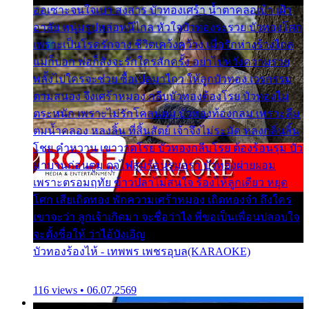
ออเซาะจนใจเบา สงสาร บัวทองเศร้า น้ำตาคลอเบ้า เฝ้า
อาลัย หนุ่มรูปหล่อหนีไกล หัวใจบัวทองระรวย บัวทองโศก
เพราะเป็นโรครักจาง ชีวิตเคว้งคว้าง เมื่อรักห่างร้างไกล
แม่ก็บอก พ่อก็สั่งจะรักใครสักครั้ง อย่าไปหวังความรวย
พลั้งไปใครจะช่วย ซื้อเปลมาไกว ให้ลูกบัวทอง เวรกรรม
ตามสนอง จึงเศร้าหมอง กลีบบัวทองต้องโรย บัวทองไม่
ตระหนัก เพราะไม่รักโคลนตม บัวทองท้องกลม เพราะลืม
ตมน้ำคลอง หลงลิ้น ที่สิ้นสัตย์ เจ้าจึงไม่ระมัด หลงกลิ่นลิ้น
โชย คำหวาน เขาวาดโรย บัวทองกลีบโรย ต้องร้อนรุม บัว
มาบานก่อนตูม ดุจไฟสุมร้อนรุมอุรา บัวทองผ่ายผอม
เพราะตรอมฤทัย ข้าวปลาไม่สนใจ ร้องไห้ลูกเดียว หยุด
โศก เสียเถิดทอง พักความเศร้าหมอง เถิดทองจ๋า ถึงใคร
เขาจะว่า ลูกเจ้าเกิดมา จะชื่อว่าไง พี่ขอเป็นเพื่อนปลอบใจ
จะตั้งชื่อให้ ว่าไอ้บังเอิญ
บัวทองร้องไห้ - เทพพร เพชรอุบล(KARAOKE)
116 views • 06.07.2569