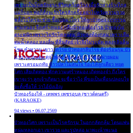
เพราะเป็นโรครักจาง ชีวิตเคว้งคว้าง เมื่อรักห่างร้างไกล
แม่ก็บอก พ่อก็สั่งจะรักใครสักครั้ง อย่าไปหวังความรวย
พลั้งไปใครจะช่วย ซื้อเปลมาไกว ให้ลูกบัวทอง เวรกรรม
ตามสนอง จึงเศร้าหมอง กลีบบัวทองต้องโรย บัวทองไม่
ตระหนัก เพราะไม่รักโคลนตม บัวทองท้องกลม เพราะลืม
ตมน้ำคลอง หลงลิ้น ที่สิ้นสัตย์ เจ้าจึงไม่ระมัด หลงกลิ่นลิ้น
โชย คำหวาน เขาวาดโรย บัวทองกลีบโรย ต้องร้อนรุม บัว
มาบานก่อนตูม ดุจไฟสุมร้อนรุมอุรา บัวทองผ่ายผอม
เพราะตรอมฤทัย ข้าวปลาไม่สนใจ ร้องไห้ลูกเดียว หยุด
โศก เสียเถิดทอง พักความเศร้าหมอง เถิดทองจ๋า ถึงใคร
เขาจะว่า ลูกเจ้าเกิดมา จะชื่อว่าไง พี่ขอเป็นเพื่อนปลอบใจ
จะตั้งชื่อให้ ว่าไอ้บังเอิญ
บัวทองร้องไห้ - เทพพร เพชรอุบล (ซาวด์ดนตรี)
(KARAOKE)
94 views • 06.07.2569
บัวทองโศก เพราะเป็นโรครักรุม ในอกกลัดกลุ้ม โดนแฟน
หนุ่มหลอกเอา เขารวย และรูปหล่อ มาพะเน้าพะนอ