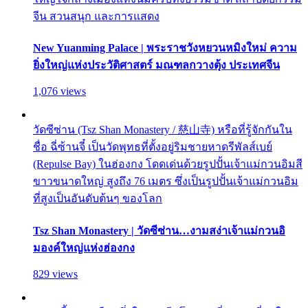
จีน สวนสนุก และการแสดง
New Yuanming Palace | พระราชวังหยวนหมิงใหม่ ความ
ยิ่งใหญ่แห่งประวัติศาสตร์ มณฑลกวางตุ้ง ประเทศจีน
1,076 views
วัดซีซ่าน (Tsz Shan Monastery / 慈山寺) หรือที่รู้จักกันใน
ชื่อ ฉี่ซ้านจี๋ เป็นวัดพุทธที่ตั้งอยู่ริมชายหาดรีพัลส์เบย์
(Repulse Bay) ในฮ่องกง โดดเด่นด้วยรูปปั้นเจ้าแม่กวนอิมสี
ขาวขนาดใหญ่ สูงถึง 76 เมตร ซึ่งเป็นรูปปั้นเจ้าแม่กวนอิม
ที่สูงเป็นอันดับต้นๆ ของโลก
Tsz Shan Monastery | วัดซีซ่าน…งามสง่าเจ้าแม่กวนอิ
มองค์ใหญ่แห่งฮ่องกง
829 views