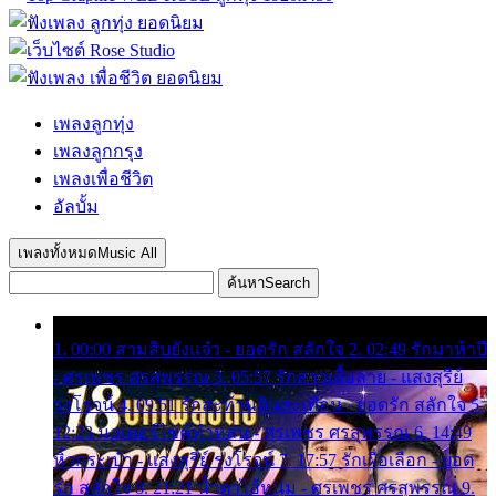
เพลงลูกทุ่ง
เพลงลูกกรุง
เพลงเพื่อชีวิต
อัลบั้ม
เพลงทั้งหมด
Music All
ค้นหา
Search
1. 00:00 สามสิบยังแจ๋ว - ยอดรัก สลักใจ 2. 02:49 รักมาห้าปี
- ศรเพชร ศรสุพรรณ 3. 05:57 รักสาวเสื้อลาย - แสงสุรีย์
รุ่งโรจน์ 4. 09:51 รักสะท้านดินสะเทือน - ยอดรัก สลักใจ 5.
12:23 มอเตอร์ไซค์ทำหล่น - ศรเพชร ศรสุพรรณ 6. 14:49
หิ้วกระเป๋า - แสงสุรีย์ รุ่งโรจน์ 7. 17:57 รักเผื่อเลือก - ยอด
รัก สลักใจ 8. 21:21 น้ำตาไอ้หนุ่ม - ศรเพชร ศรสุพรรณ 9.