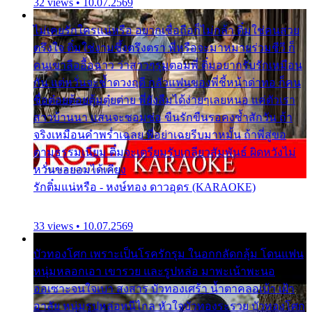
32 views • 10.07.2569
ไม่เคยรักใครแน่หรือ อยากเชื่อถือก็ไม่กล้า ติ๋มใช่คนสวย
ตรึงใจ ติ๋มใช่งามซึ้งตรึงตรา พี่หรือจะมาหมายร่วมชีวี ก็
คนเขาลืออื้อฉาว ว่าสาวๆรุมตอมพี่ ติ๋มอยากรับรักเหมือน
กัน แต่หวั่นจะช้ำดวงฤดี กลัวแฟนของพี่ชี้หน้าด่าทอ ก็คน
ชื่อต๋อยต้อยตุ้มตุ๋ยต่าย พี่ยังลืมได้ง่ายๆเลยหนอ แค่ตัวเรา
สาวบ้านนา แสนจะซอมซ่อ ขืนรักขืนรอคงช้ำสักวัน ถ้า
จริงเหมือนคำพร่ำเฉลย พี่อย่าเฉยรีบมาหมั้น ถ้าพี่สู่ขอ
ตามธรรมเนียม ติ๋มจะเตรียมรับเกลียวสัมพันธ์ ผิดหวังไม่
หวั่นขอยอมได้เคียง
รักติ๋มแน่หรือ - หงษ์ทอง ดาวอุดร (KARAOKE)
33 views • 10.07.2569
บัวทองโศก เพราะเป็นโรครักรุม ในอกกลัดกลุ้ม โดนแฟน
หนุ่มหลอกเอา เขารวย และรูปหล่อ มาพะเน้าพะนอ
ออเซาะจนใจเบา สงสาร บัวทองเศร้า น้ำตาคลอเบ้า เฝ้า
อาลัย หนุ่มรูปหล่อหนีไกล หัวใจบัวทองระรวย บัวทองโศก