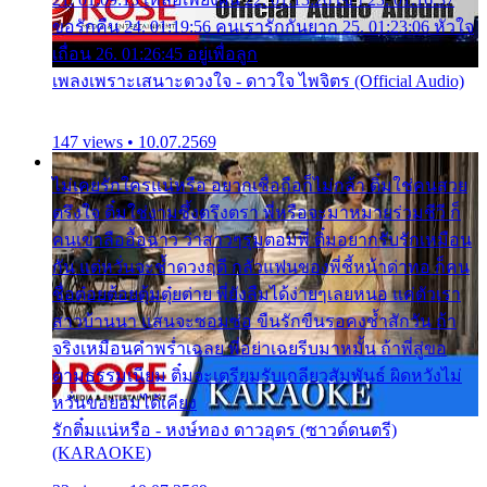
ขอรักคืน 24. 01:19:56 คนเรารักกันยาก 25. 01:23:06 หัวใจ
เถื่อน 26. 01:26:45 อยู่เพื่อลูก
เพลงเพราะเสนาะดวงใจ - ดาวใจ ไพจิตร (Official Audio)
147 views • 10.07.2569
ไม่เคยรักใครแน่หรือ อยากเชื่อถือก็ไม่กล้า ติ๋มใช่คนสวย
ตรึงใจ ติ๋มใช่งามซึ้งตรึงตรา พี่หรือจะมาหมายร่วมชีวี ก็
คนเขาลืออื้อฉาว ว่าสาวๆรุมตอมพี่ ติ๋มอยากรับรักเหมือน
กัน แต่หวั่นจะช้ำดวงฤดี กลัวแฟนของพี่ชี้หน้าด่าทอ ก็คน
ชื่อต๋อยต้อยตุ้มตุ๋ยต่าย พี่ยังลืมได้ง่ายๆเลยหนอ แค่ตัวเรา
สาวบ้านนา แสนจะซอมซ่อ ขืนรักขืนรอคงช้ำสักวัน ถ้า
จริงเหมือนคำพร่ำเฉลย พี่อย่าเฉยรีบมาหมั้น ถ้าพี่สู่ขอ
ตามธรรมเนียม ติ๋มจะเตรียมรับเกลียวสัมพันธ์ ผิดหวังไม่
หวั่นขอยอมได้เคียง
รักติ๋มแน่หรือ - หงษ์ทอง ดาวอุดร (ซาวด์ดนตรี)
(KARAOKE)