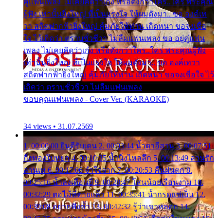
คู่แฟนเพลง ไม่เคยคิดว่าเก่ง หรือดังกว่าใคร..ใคร พระคุณ
ผู้ฟัง เท่านั้นยิ่งใหญ่ ที่เป็นแรงใจ ให้ผมดังมา.. ขอ องค์เท
วา สถิตฟากฟ้ายิ่งใหญ่ คุ้มภัยให้ท่าน เถิดหนา ขอจงเชื่อ
ใจ ไว้เถิดว่า ตราบชั่วชีวา ไม่ลืมแฟนเพลง ขอ อยู่คู่แฟน
เพลง ไม่เคยคิดว่าเก่ง หรือดังกว่าใคร..ใคร พระคุณผู้ฟัง
เท่านั้นยิ่งใหญ่ ที่เป็นแรงใจ ให้ผมดังมา.. ขอ องค์เทวา
สถิตฟากฟ้ายิ่งใหญ่ คุ้มภัยให้ท่าน เถิดหนา ขอจงเชื่อใจ ไว้
เถิดว่า ตราบชั่วชีวา ไม่ลืมแฟนเพลง
ขอบคุณแฟนเพลง - Cover Ver. (KARAOKE)
34 views • 31.07.2569
1. 00:00:00 ยินดีรับเดน 2. 00:03:44 น้ำตาอีสาน 3. 00:07:51
กิ่งทองใบหยก 4. 00:10:35 น้ำนิ่งไหลลึก 5. 00:13:49 ลานรัก
ลานเท 6. 00:17:06 จำใจจาก 7. 00:20:53 คืนฝนตก 8.
00:25:16 น้ำลงเดือนยี่ 9. 00:28:47 โสนน้อยเรือนงาม 10.
00:32:29 ตอไม้ที่ตายแล้ว 11. 00:35:41 น้ำกรดแช่เย็น 12.
00:39:08 อยากฟังซ้ำ 13. 00:42:32 รู้ว่าเขาหลอก 14.