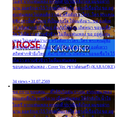
ไมตรี จากแฟนเพลง ทุกทุกที่ ปราณีหลั่งไหล ผมขอฝาก
นาม ยอดรักเอาไว้ โปรดเป็นแรงใจ อย่างนี้เรื่อยไป ขอ อยู่
คู่แฟนเพลง ไม่เคยคิดว่าเก่ง หรือดังกว่าใคร..ใคร พระคุณ
ผู้ฟัง เท่านั้นยิ่งใหญ่ ที่เป็นแรงใจ ให้ผมดังมา.. ขอ องค์เท
วา สถิตฟากฟ้ายิ่งใหญ่ คุ้มภัยให้ท่าน เถิดหนา ขอจงเชื่อ
ใจ ไว้เถิดว่า ตราบชั่วชีวา ไม่ลืมแฟนเพลง ขอ อยู่คู่แฟน
เพลง ไม่เคยคิดว่าเก่ง หรือดังกว่าใคร..ใคร พระคุณผู้ฟัง
เท่านั้นยิ่งใหญ่ ที่เป็นแรงใจ ให้ผมดังมา.. ขอ องค์เทวา
สถิตฟากฟ้ายิ่งใหญ่ คุ้มภัยให้ท่าน เถิดหนา ขอจงเชื่อใจ ไว้
เถิดว่า ตราบชั่วชีวา ไม่ลืมแฟนเพลง
ขอบคุณแฟนเพลง - Cover Ver. (ซาวด์ดนตรี) (KARAOKE)
34 views • 31.07.2569
ขอ กราบ ขอบคุณ.... ที่ได้รับไออุ่น การุณ จากแฟน เพลง
ผมแสนชื่นใจ หายวังเวง เมื่อแฟนเพลง ให้กำลังใจ น้ำใจ
ไมตรี จากแฟนเพลง ทุกทุกที่ ปราณีหลั่งไหล ผมขอฝาก
นาม ยอดรักเอาไว้ โปรดเป็นแรงใจ อย่างนี้เรื่อยไป ขอ อยู่