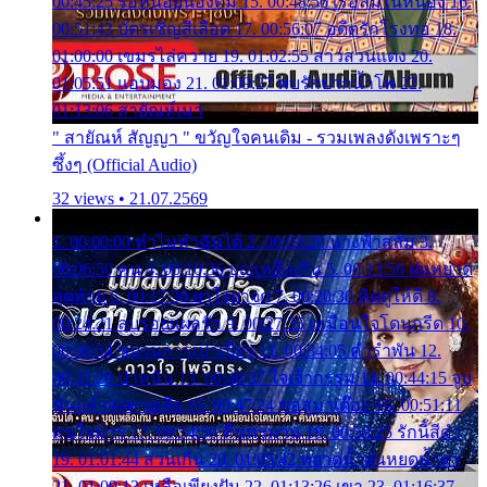
00:45:25 รอหน่อยน้องติ๋ม 15. 00:48:56 เรือล่มในหนอง 16.
00:51:43 บัตรเชิญสีเลือด 17. 00:56:07 อดีตรักโรงทอ 18.
01:00:00 เขมรไล่ควาย 19. 01:02:55 สาวสวนแตง 20.
01:05:51 แอบมอง 21. 01:09:27 พบรักปากน้ำโพ 22.
01:13:06 สายัณห์เมา
" สายัณห์ สัญญา " ขวัญใจคนเดิม - รวมเพลงดังเพราะๆ
ซึ้งๆ (Official Audio)
32 views • 21.07.2569
1. 00:00:00 ทำไมทำฉันได้ 2. 00:03:20 นางฟ้าสลัม 3.
00:06:50 คน 4. 00:10:36 บุญเหลือเกิน 5. 00:13:58 ฝนหยาด
สุดท้าย 6. 00:17:30 ยาใจยาจก 7. 00:20:30 คิดดูให้ดี 8.
00:24:21 ลบรอยแผลรัก 9. 00:27:35 เหมือนใจโดนกรีด 10.
00:30:54 ขบวนการเปาเปียว 11. 00:34:05 คำรำพัน 12.
00:37:20 ปาหนัน 13. 00:40:37 ใจเจ้ากรรม 14. 00:44:15 จูบ
ฉันแล้วจงตายเสีย 15. 00:47:24 ขอสูมาเต๊อะ 16. 00:51:11
คนใจมาร 17. 00:54:50 คืนทรมาน 18. 00:58:25 รักนี้สีดำ
19. 01:01:44 ส่วนเกิน 20. 01:05:42 หยาดน้ำฝนหยดน้ำตา
21. 01:09:13 เหลือเพียงฝัน 22. 01:13:26 เขา 23. 01:16:37