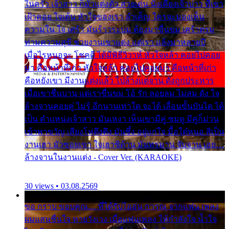
ในครัว เจ้าสาว ก็มัวแต่งตัว สวยเด่น นั่งเคียงเจ้าบ่าว ที่เขา
เฝ้าคอย ใจเต้น หัวใจของเรา ลำเค็ญ ใครจะมองเห็น
ความใน ใจ เศร้า มันร้าวระบม ต้องมาขื่นขม เศร้าตรม
ท่ามความสุขี ช่วยงานเขาแต่ง แต่เรา แล้งมาหลายปี
เมื่อไรหนอจะ โชคดี ได้มีพิธีวิวาห์ หัวใจหล้า คอยไปคอย
มา คือหน้าที่เก่า หัวใจหล้า คอยไปคอยมา คือหน้าที่เก่า
คือหยังเขา มีงานแต่งแล้ว ไปล้างแต่จาน ดั่งถูกประหาร
เมื่อเขาชื่นบาน แต่เราขื่นขม โอ้ รัก ลอยลม ไม่สม ดัง ใจ
ล้างจานคอยคู่ ไม่รู้ อีกนานเท่าใด จะได้ เลื่อนขั้นบันได ได้
เป็น ตำแหน่งเจ้าสาว มันเหงา เห็นเขามีคู่ ซมดู มีคู่ก็ม่วน
เข้าพาขวัญ เสียงโห่ตึงตึง มันซึ้ง อยู่แก่ใจ มื้อใด๋หนอ สิเป็น
งานเฮา มัวซอยเขา ใจเฮาซิด้าน มันทรมาน จับจาน เอย…
ล้างจานในงานแต่ง - Cover Ver. (KARAOKE)
30 views • 03.08.2569
ขอ กราบ ขอบคุณ.... ที่ได้รับไออุ่น การุณ จากแฟน เพลง
ผมแสนชื่นใจ หายวังเวง เมื่อแฟนเพลง ให้กำลังใจ น้ำใจ