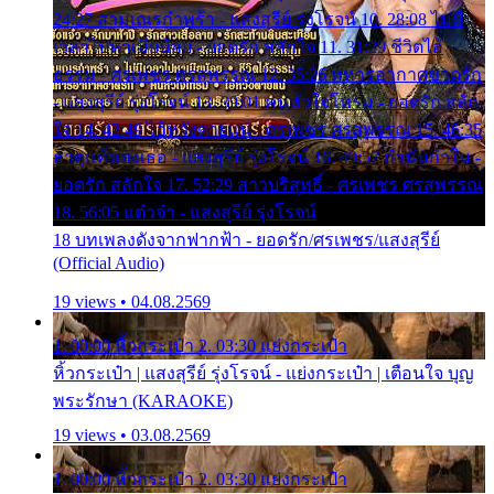
24:27 สามเณรกำพร้า - แสงสุรีย์ รุ่งโรจน์ 10. 28:08 ไม่มี
เวลาไปหาเมียน้อย - ยอดรัก สลักใจ 11. 31:29 ชีวิตไอ้
ธรรม - ศรเพชร ศรสุพรรณ 12. 35:26 ทหารอากาศขาดรัก
- แสงสุรีย์ รุ่งโรจน์ 13. 39:01 คนหัวใจโทรม - ยอดรัก สลัก
ใจ 14. 42:49 ไอ้หวังตายแน่ - ศรเพชร ศรสุพรรณ 15. 46:35
ธาตุแท้ของเธอ - แสงสุรีย์ รุ่งโรจน์ 16. 49:57 กำนันกำใน -
ยอดรัก สลักใจ 17. 52:29 สาวบริสุทธิ์ - ศรเพชร ศรสุพรรณ
18. 56:05 แต๋วจ๋า - แสงสุรีย์ รุ่งโรจน์
18 บทเพลงดังจากฟากฟ้า - ยอดรัก/ศรเพชร/แสงสุรีย์
(Official Audio)
19 views • 04.08.2569
1. 00:00 หิ้วกระเป๋า 2. 03:30 แย่งกระเป๋า
หิ้วกระเป๋า | แสงสุรีย์ รุ่งโรจน์ - แย่งกระเป๋า | เตือนใจ บุญ
พระรักษา (KARAOKE)
19 views • 03.08.2569
1. 00:00 หิ้วกระเป๋า 2. 03:30 แย่งกระเป๋า