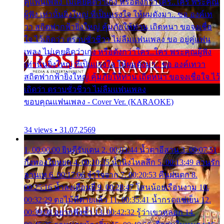
คู่แฟนเพลง ไม่เคยคิดว่าเก่ง หรือดังกว่าใคร..ใคร พระคุณ
ผู้ฟัง เท่านั้นยิ่งใหญ่ ที่เป็นแรงใจ ให้ผมดังมา.. ขอ องค์เท
วา สถิตฟากฟ้ายิ่งใหญ่ คุ้มภัยให้ท่าน เถิดหนา ขอจงเชื่อ
ใจ ไว้เถิดว่า ตราบชั่วชีวา ไม่ลืมแฟนเพลง ขอ อยู่คู่แฟน
เพลง ไม่เคยคิดว่าเก่ง หรือดังกว่าใคร..ใคร พระคุณผู้ฟัง
เท่านั้นยิ่งใหญ่ ที่เป็นแรงใจ ให้ผมดังมา.. ขอ องค์เทวา
สถิตฟากฟ้ายิ่งใหญ่ คุ้มภัยให้ท่าน เถิดหนา ขอจงเชื่อใจ ไว้
เถิดว่า ตราบชั่วชีวา ไม่ลืมแฟนเพลง
ขอบคุณแฟนเพลง - Cover Ver. (KARAOKE)
34 views • 31.07.2569
1. 00:00:00 ยินดีรับเดน 2. 00:03:44 น้ำตาอีสาน 3. 00:07:51
กิ่งทองใบหยก 4. 00:10:35 น้ำนิ่งไหลลึก 5. 00:13:49 ลานรัก
ลานเท 6. 00:17:06 จำใจจาก 7. 00:20:53 คืนฝนตก 8.
00:25:16 น้ำลงเดือนยี่ 9. 00:28:47 โสนน้อยเรือนงาม 10.
00:32:29 ตอไม้ที่ตายแล้ว 11. 00:35:41 น้ำกรดแช่เย็น 12.
00:39:08 อยากฟังซ้ำ 13. 00:42:32 รู้ว่าเขาหลอก 14.