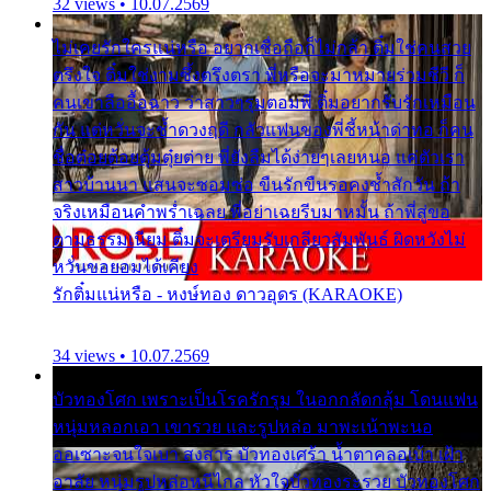
32 views • 10.07.2569
ไม่เคยรักใครแน่หรือ อยากเชื่อถือก็ไม่กล้า ติ๋มใช่คนสวย
ตรึงใจ ติ๋มใช่งามซึ้งตรึงตรา พี่หรือจะมาหมายร่วมชีวี ก็
คนเขาลืออื้อฉาว ว่าสาวๆรุมตอมพี่ ติ๋มอยากรับรักเหมือน
กัน แต่หวั่นจะช้ำดวงฤดี กลัวแฟนของพี่ชี้หน้าด่าทอ ก็คน
ชื่อต๋อยต้อยตุ้มตุ๋ยต่าย พี่ยังลืมได้ง่ายๆเลยหนอ แค่ตัวเรา
สาวบ้านนา แสนจะซอมซ่อ ขืนรักขืนรอคงช้ำสักวัน ถ้า
จริงเหมือนคำพร่ำเฉลย พี่อย่าเฉยรีบมาหมั้น ถ้าพี่สู่ขอ
ตามธรรมเนียม ติ๋มจะเตรียมรับเกลียวสัมพันธ์ ผิดหวังไม่
หวั่นขอยอมได้เคียง
รักติ๋มแน่หรือ - หงษ์ทอง ดาวอุดร (KARAOKE)
34 views • 10.07.2569
บัวทองโศก เพราะเป็นโรครักรุม ในอกกลัดกลุ้ม โดนแฟน
หนุ่มหลอกเอา เขารวย และรูปหล่อ มาพะเน้าพะนอ
ออเซาะจนใจเบา สงสาร บัวทองเศร้า น้ำตาคลอเบ้า เฝ้า
อาลัย หนุ่มรูปหล่อหนีไกล หัวใจบัวทองระรวย บัวทองโศก