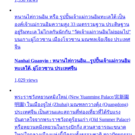
หนานไห่กวนอิม หรือ รูปปั้นเจ้าแม่กวนอิมทะเลใต้ เป็น
องค์เจ้าแม่กวนอิมความสูง 33 เมตรรวมฐาน ประดิษฐาน
อยู่ริมทะเล ไม่ไกลกันนักกับ “วัดเจ้าแม่กวนอิมไม่ยอมไป”
บนเกาะผู่โถวซาน เมืองโจวซาน มณฑลเจ้อเจียง ประเทศ
จีน
Nanhai Guanyin : หนานไห่กวนอิม...รูปปั้นเจ้าแม่กวนอิม
ทะเลใต้, ผู่โถวซาน ประเทศจีน
1,029 views
พระราชวังหยวนหมิงใหม่ (New Yuanming Palace/宮新園
明園) ในเมืองจูไห่ (Zhuhai) มณฑลกวางตุ้ง (Quangdong)
ประเทศจีน เป็นสวนและสถานที่ท่องเที่ยวที่ได้รับแรง
บันดาลใจจากพระราชวังฤดูร้อนเก่า (Old Summer Palace)
หรือหยวนหมิงหยวนในกรุงปักกิ่ง สวนสาธารณะขนาด
ใหญ่ใจกลางเมืองแห่งนี้มีครบทั้งธรรมชาติ สถาปัตยกรรม