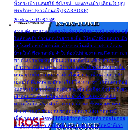
หิ้วกระเป๋า | แสงสุรีย์ รุ่งโรจน์ - แย่งกระเป๋า | เตือนใจ บุญ
พระรักษา (ซาวด์ดนตรี) (KARAOKE)
20 views • 03.08.2569
งานแต่ง เขาแซง แย่งเอาไปก่อน หัวใจอาวรณ์ มาซ่อน อยู่
ในห้องครัว ข้างนอกเจ้าสาว ส่งยิ้ม ให้คนไปทั่ว แต่เรา เฝ้า
อยู่ในครัว ทำตัวเป็นเด็ก ล้างจาน ในเมื่อ เจ้าสาว คือคน
บ้านใกล้ พึ่งพาอาศัย จำใจ ต้องไปช่วยงาน พอถึงเวลา เขา
พา กันเข้าพาขวัญ เพื่อนฝูง เฮฮาดังลั่น แต่เราล้างจาน
เดียวดาย เป็นคนพ่าย บ่มีความหมาย เคียงใจเจ้าบ่าว เป็น
คนพ่าย บ่มีความหมาย เคียงใจเจ้าบ่าว เพื่อนเจ้าสาว ยัง
เป็นบ่ได้ คือคนพ่าย ฮักคน ไม่มีใครสน เขาไม่เห็นคน ที่อยู่
ในครัว เจ้าสาว ก็มัวแต่งตัว สวยเด่น นั่งเคียงเจ้าบ่าว ที่เขา
เฝ้าคอย ใจเต้น หัวใจของเรา ลำเค็ญ ใครจะมองเห็น
ความใน ใจ เศร้า มันร้าวระบม ต้องมาขื่นขม เศร้าตรม
ท่ามความสุขี ช่วยงานเขาแต่ง แต่เรา แล้งมาหลายปี
เมื่อไรหนอจะ โชคดี ได้มีพิธีวิวาห์ หัวใจหล้า คอยไปคอย
มา คือหน้าที่เก่า หัวใจหล้า คอยไปคอยมา คือหน้าที่เก่า