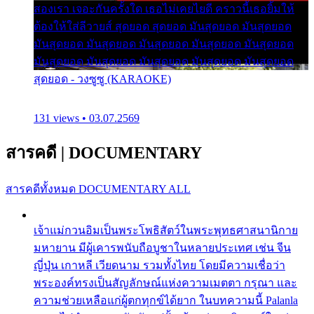
สองเรา เจอะกันครั้งใด เธอไม่เคยไยดี คราวนี้เธอยิ้มให้
ต้องให้ใส่ลีวายส์ สุดยอด สุดยอด มันสุดยอด มันสุดยอด
มันสุดยอด มันสุดยอด มันสุดยอด มันสุดยอด มันสุดยอด
มันสุดยอด มันสุดยอด มันสุดยอด มันสุดยอด มันสุดยอด
สุดยอด - วงซูซู (KARAOKE)
131 views • 03.07.2569
สารคดี
|
DOCUMENTARY
สารคดีทั้งหมด
DOCUMENTARY ALL
เจ้าแม่กวนอิมเป็นพระโพธิสัตว์ในพระพุทธศาสนานิกาย
มหายาน มีผู้เคารพนับถือบูชาในหลายประเทศ เช่น จีน
ญี่ปุ่น เกาหลี เวียดนาม รวมทั้งไทย โดยมีความเชื่อว่า
พระองค์ทรงเป็นสัญลักษณ์แห่งความเมตตา กรุณา และ
ความช่วยเหลือแก่ผู้ตกทุกข์ได้ยาก ในบทความนี้ Palanla