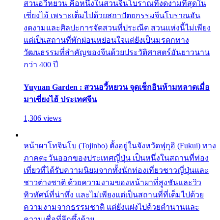
สวนอวี้หยวน คือหนึ่งในสวนจีนโบราณที่งดงามที่สุดใน
เซี่ยงไฮ้ เพราะเต็มไปด้วยสถาปัตยกรรมจีนโบราณอัน
งดงามและศิลปะการจัดสวนที่ประณีต สวนแห่งนี้ไม่เพียง
แต่เป็นสถานที่พักผ่อนหย่อนใจแต่ยังเป็นมรดกทาง
วัฒนธรรมที่สำคัญของจีนด้วยประวัติศาสตร์อันยาวนาน
กว่า 400 ปี
Yuyuan Garden : สวนอวี้หยวน จุดเช็กอินห้ามพลาดเมื่อ
มาเซี่ยงไฮ้ ประเทศจีน
1,306 views
หน้าผาโทจินโบ (Tojinbo) ตั้งอยู่ในจังหวัดฟุกุอิ (Fukui) ทาง
ภาคตะวันออกของประเทศญี่ปุ่น เป็นหนึ่งในสถานที่ท่อง
เที่ยวที่ได้รับความนิยมจากทั้งนักท่องเที่ยวชาวญี่ปุ่นและ
ชาวต่างชาติ ด้วยความงามของหน้าผาที่สูงชันและวิว
ทิวทัศน์ที่น่าทึ่ง และไม่เพียงแต่เป็นสถานที่ที่เต็มไปด้วย
ความงามจากธรรมชาติ แต่ยังแฝงไปด้วยตำนานและ
ความเชื่อที่ลึกซึ้งด้วย