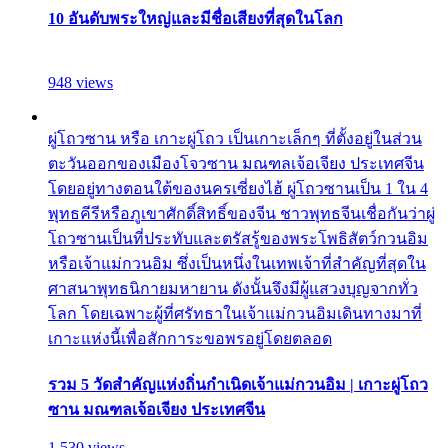
10 อันดับพระใหญ่และมีชื่อเสียงที่สุดในโลก
948 views
ผู่โถวซาน หรือ เกาะผู่โถว เป็นเกาะเล็กๆ ที่ตั้งอยู่ในส่วน
ตะวันออกของเมืองโจวซาน มณฑลเจ้อเจียง ประเทศจีน
โดยอยู่ทางตอนใต้ของนครเซี่ยงไฮ้ ผู่โถวซานเป็น 1 ใน 4
พุทธคีรีหรือภูเขาศักดิ์สิทธิ์ของจีน ชาวพุทธจีนเชื่อกันว่าผู่
โถวซานเป็นที่ประทับและตรัสรู้ของพระโพธิสัตว์กวนอิม
หรือเจ้าแม่กวนอิม ซึ่งเป็นหนึ่งในเทพเจ้าที่สำคัญที่สุดใน
ศาสนาพุทธนิกายมหายาน ดังนั้นจึงมีผู้แสวงบุญจากทั่ว
โลก โดยเฉพาะผู้ที่ศรัทธาในเจ้าแม่กวนอิมเดินทางมาที่
เกาะแห่งนี้เพื่อสักการะขอพรอยู่โดยตลอด
รวม 5 วัดสำคัญแห่งถิ่นกำเนิดเจ้าแม่กวนอิม | เกาะผู่โถว
ซาน มณฑลเจ้อเจียง ประเทศจีน
1,530 views