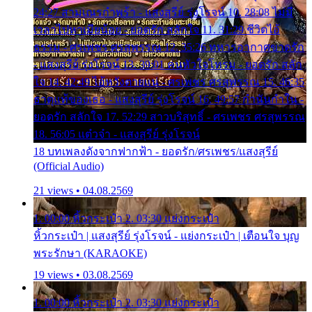
24:27 สามเณรกำพร้า - แสงสุรีย์ รุ่งโรจน์ 10. 28:08 ไม่มี
เวลาไปหาเมียน้อย - ยอดรัก สลักใจ 11. 31:29 ชีวิตไอ้
ธรรม - ศรเพชร ศรสุพรรณ 12. 35:26 ทหารอากาศขาดรัก
- แสงสุรีย์ รุ่งโรจน์ 13. 39:01 คนหัวใจโทรม - ยอดรัก สลัก
ใจ 14. 42:49 ไอ้หวังตายแน่ - ศรเพชร ศรสุพรรณ 15. 46:35
ธาตุแท้ของเธอ - แสงสุรีย์ รุ่งโรจน์ 16. 49:57 กำนันกำใน -
ยอดรัก สลักใจ 17. 52:29 สาวบริสุทธิ์ - ศรเพชร ศรสุพรรณ
18. 56:05 แต๋วจ๋า - แสงสุรีย์ รุ่งโรจน์
18 บทเพลงดังจากฟากฟ้า - ยอดรัก/ศรเพชร/แสงสุรีย์
(Official Audio)
21 views • 04.08.2569
1. 00:00 หิ้วกระเป๋า 2. 03:30 แย่งกระเป๋า
หิ้วกระเป๋า | แสงสุรีย์ รุ่งโรจน์ - แย่งกระเป๋า | เตือนใจ บุญ
พระรักษา (KARAOKE)
19 views • 03.08.2569
1. 00:00 หิ้วกระเป๋า 2. 03:30 แย่งกระเป๋า