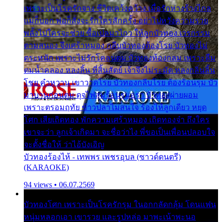
เพราะเป็นโรครักจาง ชีวิตเคว้งคว้าง เมื่อรักห่างร้างไกล
แม่ก็บอก พ่อก็สั่งจะรักใครสักครั้ง อย่าไปหวังความรวย
พลั้งไปใครจะช่วย ซื้อเปลมาไกว ให้ลูกบัวทอง เวรกรรม
ตามสนอง จึงเศร้าหมอง กลีบบัวทองต้องโรย บัวทองไม่
ตระหนัก เพราะไม่รักโคลนตม บัวทองท้องกลม เพราะลืม
ตมน้ำคลอง หลงลิ้น ที่สิ้นสัตย์ เจ้าจึงไม่ระมัด หลงกลิ่นลิ้น
โชย คำหวาน เขาวาดโรย บัวทองกลีบโรย ต้องร้อนรุม บัว
มาบานก่อนตูม ดุจไฟสุมร้อนรุมอุรา บัวทองผ่ายผอม
เพราะตรอมฤทัย ข้าวปลาไม่สนใจ ร้องไห้ลูกเดียว หยุด
โศก เสียเถิดทอง พักความเศร้าหมอง เถิดทองจ๋า ถึงใคร
เขาจะว่า ลูกเจ้าเกิดมา จะชื่อว่าไง พี่ขอเป็นเพื่อนปลอบใจ
จะตั้งชื่อให้ ว่าไอ้บังเอิญ
บัวทองร้องไห้ - เทพพร เพชรอุบล (ซาวด์ดนตรี)
(KARAOKE)
94 views • 06.07.2569
บัวทองโศก เพราะเป็นโรครักรุม ในอกกลัดกลุ้ม โดนแฟน
หนุ่มหลอกเอา เขารวย และรูปหล่อ มาพะเน้าพะนอ