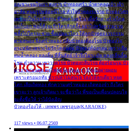
ออเซาะจนใจเบา สงสาร บัวทองเศร้า น้ำตาคลอเบ้า เฝ้า
อาลัย หนุ่มรูปหล่อหนีไกล หัวใจบัวทองระรวย บัวทองโศก
เพราะเป็นโรครักจาง ชีวิตเคว้งคว้าง เมื่อรักห่างร้างไกล
แม่ก็บอก พ่อก็สั่งจะรักใครสักครั้ง อย่าไปหวังความรวย
พลั้งไปใครจะช่วย ซื้อเปลมาไกว ให้ลูกบัวทอง เวรกรรม
ตามสนอง จึงเศร้าหมอง กลีบบัวทองต้องโรย บัวทองไม่
ตระหนัก เพราะไม่รักโคลนตม บัวทองท้องกลม เพราะลืม
ตมน้ำคลอง หลงลิ้น ที่สิ้นสัตย์ เจ้าจึงไม่ระมัด หลงกลิ่นลิ้น
โชย คำหวาน เขาวาดโรย บัวทองกลีบโรย ต้องร้อนรุม บัว
มาบานก่อนตูม ดุจไฟสุมร้อนรุมอุรา บัวทองผ่ายผอม
เพราะตรอมฤทัย ข้าวปลาไม่สนใจ ร้องไห้ลูกเดียว หยุด
โศก เสียเถิดทอง พักความเศร้าหมอง เถิดทองจ๋า ถึงใคร
เขาจะว่า ลูกเจ้าเกิดมา จะชื่อว่าไง พี่ขอเป็นเพื่อนปลอบใจ
จะตั้งชื่อให้ ว่าไอ้บังเอิญ
บัวทองร้องไห้ - เทพพร เพชรอุบล(KARAOKE)
117 views • 06.07.2569