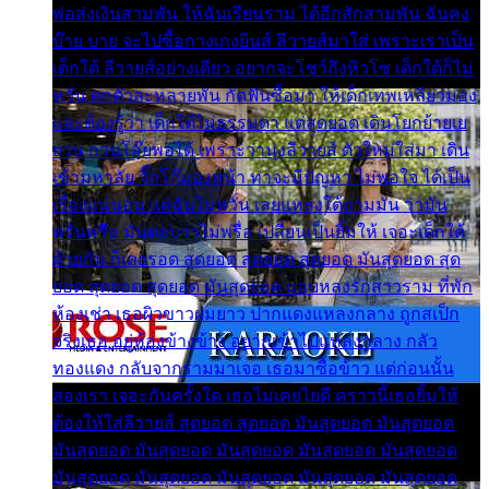
พ่อส่งเงินสามพัน ให้ฉันเรียนราม ได้อีกสักสามพัน ฉันคง
บ๊าย บาย จะไปซื้อกางเกงยีนส์ ลีวายส์มาใส่ เพราะเราเป็น
เด็กใต้ ลีวายส์อย่างเดียว อยากจะโชว์ถึงหิวโซ เด็กใต้ก็ไม่
หวั่น ตกตัวละหลายพัน กัดฟันซื้อมา ให้เด็กเทพเหลียวมอง
และต้องรู้ว่า เด็กใต้ไม่ธรรมดา แต่สุดยอด เดินโยกย้ายเย
ยวน กวนโอ๊ยพอได้ เพราะว่านุ่งลีวายส์ ตัวใหม่ใส่มา เดิน
เข้ามหาลัย จิ๊กโก๊มองหน้า ท่าจะมีปัญหา ไม่พอใจ ได้เป็น
เรื่องแน่นอน แต่ฉันไม่หวั่น เลยแหลงใต้ถามมัน ว่ามัน
พรั่นพรือ มันตอบว่าไม่พรื่อ เปลี่ยนเป็นยิ้มให้ เจอะเด็กใต้
ด้วยกัน ก็เลยรอด สุดยอด สุดยอด สุดยอด มันสุดยอด สุด
ยอด สุดยอด สุดยอด มันสุดยอด แอบหลงรักสาวราม ที่พัก
ห้องเช่า เธอผิวขาวผมยาว ปากแดงแหลงกลาง ถูกสเป็ก
จริงเธอ อยู่ห้องข้างข้าง อยากเข้าไปแหลงกลาง กลัว
ทองแดง กลับจากรามมาเจอ เธอมาซื้อข้าว แต่ก่อนนั้น
สองเรา เจอะกันครั้งใด เธอไม่เคยไยดี คราวนี้เธอยิ้มให้
ต้องให้ใส่ลีวายส์ สุดยอด สุดยอด มันสุดยอด มันสุดยอด
มันสุดยอด มันสุดยอด มันสุดยอด มันสุดยอด มันสุดยอด
มันสุดยอด มันสุดยอด มันสุดยอด มันสุดยอด มันสุดยอด