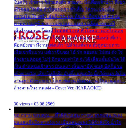
ในครัว เจ้าสาว ก็มัวแต่งตัว สวยเด่น นั่งเคียงเจ้าบ่าว ที่เขา
เฝ้าคอย ใจเต้น หัวใจของเรา ลำเค็ญ ใครจะมองเห็น
ความใน ใจ เศร้า มันร้าวระบม ต้องมาขื่นขม เศร้าตรม
ท่ามความสุขี ช่วยงานเขาแต่ง แต่เรา แล้งมาหลายปี
เมื่อไรหนอจะ โชคดี ได้มีพิธีวิวาห์ หัวใจหล้า คอยไปคอย
มา คือหน้าที่เก่า หัวใจหล้า คอยไปคอยมา คือหน้าที่เก่า
คือหยังเขา มีงานแต่งแล้ว ไปล้างแต่จาน ดั่งถูกประหาร
เมื่อเขาชื่นบาน แต่เราขื่นขม โอ้ รัก ลอยลม ไม่สม ดัง ใจ
ล้างจานคอยคู่ ไม่รู้ อีกนานเท่าใด จะได้ เลื่อนขั้นบันได ได้
เป็น ตำแหน่งเจ้าสาว มันเหงา เห็นเขามีคู่ ซมดู มีคู่ก็ม่วน
เข้าพาขวัญ เสียงโห่ตึงตึง มันซึ้ง อยู่แก่ใจ มื้อใด๋หนอ สิเป็น
งานเฮา มัวซอยเขา ใจเฮาซิด้าน มันทรมาน จับจาน เอย…
ล้างจานในงานแต่ง - Cover Ver. (KARAOKE)
30 views • 03.08.2569
ขอ กราบ ขอบคุณ.... ที่ได้รับไออุ่น การุณ จากแฟน เพลง
ผมแสนชื่นใจ หายวังเวง เมื่อแฟนเพลง ให้กำลังใจ น้ำใจ