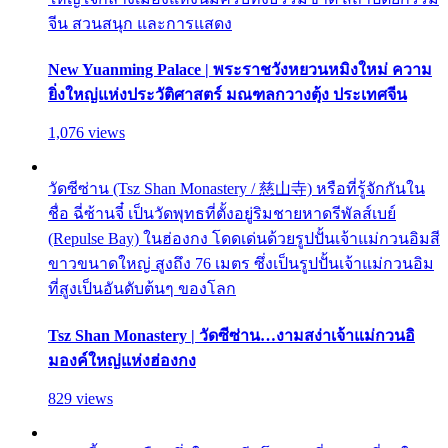
จีน สวนสนุก และการแสดง
New Yuanming Palace | พระราชวังหยวนหมิงใหม่ ความ
ยิ่งใหญ่แห่งประวัติศาสตร์ มณฑลกวางตุ้ง ประเทศจีน
1,076 views
วัดซีซ่าน (Tsz Shan Monastery / 慈山寺) หรือที่รู้จักกันใน
ชื่อ ฉี่ซ้านจี๋ เป็นวัดพุทธที่ตั้งอยู่ริมชายหาดรีพัลส์เบย์
(Repulse Bay) ในฮ่องกง โดดเด่นด้วยรูปปั้นเจ้าแม่กวนอิมสี
ขาวขนาดใหญ่ สูงถึง 76 เมตร ซึ่งเป็นรูปปั้นเจ้าแม่กวนอิม
ที่สูงเป็นอันดับต้นๆ ของโลก
Tsz Shan Monastery | วัดซีซ่าน…งามสง่าเจ้าแม่กวนอิ
มองค์ใหญ่แห่งฮ่องกง
829 views