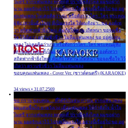
ไมตรี จากแฟนเพลง ทุกทุกที่ ปราณีหลั่งไหล ผมขอฝาก
นาม ยอดรักเอาไว้ โปรดเป็นแรงใจ อย่างนี้เรื่อยไป ขอ อยู่
คู่แฟนเพลง ไม่เคยคิดว่าเก่ง หรือดังกว่าใคร..ใคร พระคุณ
ผู้ฟัง เท่านั้นยิ่งใหญ่ ที่เป็นแรงใจ ให้ผมดังมา.. ขอ องค์เท
วา สถิตฟากฟ้ายิ่งใหญ่ คุ้มภัยให้ท่าน เถิดหนา ขอจงเชื่อ
ใจ ไว้เถิดว่า ตราบชั่วชีวา ไม่ลืมแฟนเพลง ขอ อยู่คู่แฟน
เพลง ไม่เคยคิดว่าเก่ง หรือดังกว่าใคร..ใคร พระคุณผู้ฟัง
เท่านั้นยิ่งใหญ่ ที่เป็นแรงใจ ให้ผมดังมา.. ขอ องค์เทวา
สถิตฟากฟ้ายิ่งใหญ่ คุ้มภัยให้ท่าน เถิดหนา ขอจงเชื่อใจ ไว้
เถิดว่า ตราบชั่วชีวา ไม่ลืมแฟนเพลง
ขอบคุณแฟนเพลง - Cover Ver. (ซาวด์ดนตรี) (KARAOKE)
34 views • 31.07.2569
ขอ กราบ ขอบคุณ.... ที่ได้รับไออุ่น การุณ จากแฟน เพลง
ผมแสนชื่นใจ หายวังเวง เมื่อแฟนเพลง ให้กำลังใจ น้ำใจ
ไมตรี จากแฟนเพลง ทุกทุกที่ ปราณีหลั่งไหล ผมขอฝาก
นาม ยอดรักเอาไว้ โปรดเป็นแรงใจ อย่างนี้เรื่อยไป ขอ อยู่