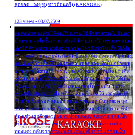
สุดยอด - วงซูซู (ซาวด์ดนตรี) (KARAOKE)
123 views • 03.07.2569
พ่อส่งเงินสามพัน ให้ฉันเรียนราม ได้อีกสักสามพัน ฉันคง
บ๊าย บาย จะไปซื้อกางเกงยีนส์ ลีวายส์มาใส่ เพราะเราเป็น
เด็กใต้ ลีวายส์อย่างเดียว อยากจะโชว์ถึงหิวโซ เด็กใต้ก็ไม่
หวั่น ตกตัวละหลายพัน กัดฟันซื้อมา ให้เด็กเทพเหลียวมอง
และต้องรู้ว่า เด็กใต้ไม่ธรรมดา แต่สุดยอด เดินโยกย้ายเย
ยวน กวนโอ๊ยพอได้ เพราะว่านุ่งลีวายส์ ตัวใหม่ใส่มา เดิน
เข้ามหาลัย จิ๊กโก๊มองหน้า ท่าจะมีปัญหา ไม่พอใจ ได้เป็น
เรื่องแน่นอน แต่ฉันไม่หวั่น เลยแหลงใต้ถามมัน ว่ามัน
พรั่นพรือ มันตอบว่าไม่พรื่อ เปลี่ยนเป็นยิ้มให้ เจอะเด็กใต้
ด้วยกัน ก็เลยรอด สุดยอด สุดยอด สุดยอด มันสุดยอด สุด
ยอด สุดยอด สุดยอด มันสุดยอด แอบหลงรักสาวราม ที่พัก
ห้องเช่า เธอผิวขาวผมยาว ปากแดงแหลงกลาง ถูกสเป็ก
จริงเธอ อยู่ห้องข้างข้าง อยากเข้าไปแหลงกลาง กลัว
ทองแดง กลับจากรามมาเจอ เธอมาซื้อข้าว แต่ก่อนนั้น