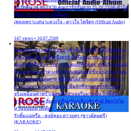
ขอรักคืน 24. 01:19:56 คนเรารักกันยาก 25. 01:23:06 หัวใจ
เถื่อน 26. 01:26:45 อยู่เพื่อลูก
เพลงเพราะเสนาะดวงใจ - ดาวใจ ไพจิตร (Official Audio)
147 views • 10.07.2569
ไม่เคยรักใครแน่หรือ อยากเชื่อถือก็ไม่กล้า ติ๋มใช่คนสวย
ตรึงใจ ติ๋มใช่งามซึ้งตรึงตรา พี่หรือจะมาหมายร่วมชีวี ก็
คนเขาลืออื้อฉาว ว่าสาวๆรุมตอมพี่ ติ๋มอยากรับรักเหมือน
กัน แต่หวั่นจะช้ำดวงฤดี กลัวแฟนของพี่ชี้หน้าด่าทอ ก็คน
ชื่อต๋อยต้อยตุ้มตุ๋ยต่าย พี่ยังลืมได้ง่ายๆเลยหนอ แค่ตัวเรา
สาวบ้านนา แสนจะซอมซ่อ ขืนรักขืนรอคงช้ำสักวัน ถ้า
จริงเหมือนคำพร่ำเฉลย พี่อย่าเฉยรีบมาหมั้น ถ้าพี่สู่ขอ
ตามธรรมเนียม ติ๋มจะเตรียมรับเกลียวสัมพันธ์ ผิดหวังไม่
หวั่นขอยอมได้เคียง
รักติ๋มแน่หรือ - หงษ์ทอง ดาวอุดร (ซาวด์ดนตรี)
(KARAOKE)