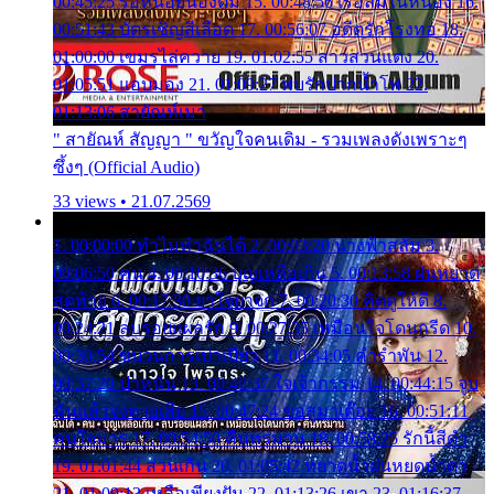
00:45:25 รอหน่อยน้องติ๋ม 15. 00:48:56 เรือล่มในหนอง 16.
00:51:43 บัตรเชิญสีเลือด 17. 00:56:07 อดีตรักโรงทอ 18.
01:00:00 เขมรไล่ควาย 19. 01:02:55 สาวสวนแตง 20.
01:05:51 แอบมอง 21. 01:09:27 พบรักปากน้ำโพ 22.
01:13:06 สายัณห์เมา
" สายัณห์ สัญญา " ขวัญใจคนเดิม - รวมเพลงดังเพราะๆ
ซึ้งๆ (Official Audio)
33 views • 21.07.2569
1. 00:00:00 ทำไมทำฉันได้ 2. 00:03:20 นางฟ้าสลัม 3.
00:06:50 คน 4. 00:10:36 บุญเหลือเกิน 5. 00:13:58 ฝนหยาด
สุดท้าย 6. 00:17:30 ยาใจยาจก 7. 00:20:30 คิดดูให้ดี 8.
00:24:21 ลบรอยแผลรัก 9. 00:27:35 เหมือนใจโดนกรีด 10.
00:30:54 ขบวนการเปาเปียว 11. 00:34:05 คำรำพัน 12.
00:37:20 ปาหนัน 13. 00:40:37 ใจเจ้ากรรม 14. 00:44:15 จูบ
ฉันแล้วจงตายเสีย 15. 00:47:24 ขอสูมาเต๊อะ 16. 00:51:11
คนใจมาร 17. 00:54:50 คืนทรมาน 18. 00:58:25 รักนี้สีดำ
19. 01:01:44 ส่วนเกิน 20. 01:05:42 หยาดน้ำฝนหยดน้ำตา
21. 01:09:13 เหลือเพียงฝัน 22. 01:13:26 เขา 23. 01:16:37