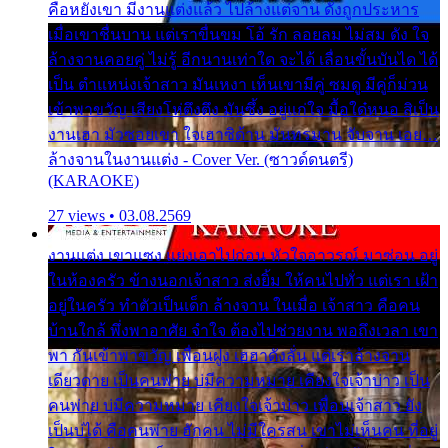
คือหยังเขา มีงานแต่งแล้ว ไปล้างแต่จาน ดั่งถูกประหาร
เมื่อเขาชื่นบาน แต่เราขื่นขม โอ้ รัก ลอยลม ไม่สม ดัง ใจ
ล้างจานคอยคู่ ไม่รู้ อีกนานเท่าใด จะได้ เลื่อนขั้นบันได ได้
เป็น ตำแหน่งเจ้าสาว มันเหงา เห็นเขามีคู่ ซมดู มีคู่ก็ม่วน
เข้าพาขวัญ เสียงโห่ตึงตึง มันซึ้ง อยู่แก่ใจ มื้อใด๋หนอ สิเป็น
งานเฮา มัวซอยเขา ใจเฮาซิด้าน มันทรมาน จับจาน เอย…
ล้างจานในงานแต่ง - Cover Ver. (ซาวด์ดนตรี)
(KARAOKE)
27 views • 03.08.2569
งานแต่ง เขาแซง แย่งเอาไปก่อน หัวใจอาวรณ์ มาซ่อน อยู่
ในห้องครัว ข้างนอกเจ้าสาว ส่งยิ้ม ให้คนไปทั่ว แต่เรา เฝ้า
อยู่ในครัว ทำตัวเป็นเด็ก ล้างจาน ในเมื่อ เจ้าสาว คือคน
บ้านใกล้ พึ่งพาอาศัย จำใจ ต้องไปช่วยงาน พอถึงเวลา เขา
พา กันเข้าพาขวัญ เพื่อนฝูง เฮฮาดังลั่น แต่เราล้างจาน
เดียวดาย เป็นคนพ่าย บ่มีความหมาย เคียงใจเจ้าบ่าว เป็น
คนพ่าย บ่มีความหมาย เคียงใจเจ้าบ่าว เพื่อนเจ้าสาว ยัง
เป็นบ่ได้ คือคนพ่าย ฮักคน ไม่มีใครสน เขาไม่เห็นคน ที่อยู่