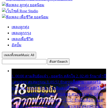
เพลงลูกทุ่ง
เพลงลูกกรุง
เพลงเพื่อชีวิต
อัลบั้ม
เพลงทั้งหมด
Music All
ค้นหา
Search
1. 00:00 สามสิบยังแจ๋ว - ยอดรัก สลักใจ 2. 02:49 รักมาห้าปี
- ศรเพชร ศรสุพรรณ 3. 05:57 รักสาวเสื้อลาย - แสงสุรีย์
รุ่งโรจน์ 4. 09:51 รักสะท้านดินสะเทือน - ยอดรัก สลักใจ 5.
12:23 มอเตอร์ไซค์ทำหล่น - ศรเพชร ศรสุพรรณ 6. 14:49
หิ้วกระเป๋า - แสงสุรีย์ รุ่งโรจน์ 7. 17:57 รักเผื่อเลือก - ยอด
รัก สลักใจ 8. 21:21 น้ำตาไอ้หนุ่ม - ศรเพชร ศรสุพรรณ 9.