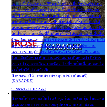
เพราะเป็นโรครักจาง ชีวิตเคว้งคว้าง เมื่อรักห่างร้างไกล
แม่ก็บอก พ่อก็สั่งจะรักใครสักครั้ง อย่าไปหวังความรวย
พลั้งไปใครจะช่วย ซื้อเปลมาไกว ให้ลูกบัวทอง เวรกรรม
ตามสนอง จึงเศร้าหมอง กลีบบัวทองต้องโรย บัวทองไม่
ตระหนัก เพราะไม่รักโคลนตม บัวทองท้องกลม เพราะลืม
ตมน้ำคลอง หลงลิ้น ที่สิ้นสัตย์ เจ้าจึงไม่ระมัด หลงกลิ่นลิ้น
โชย คำหวาน เขาวาดโรย บัวทองกลีบโรย ต้องร้อนรุม บัว
มาบานก่อนตูม ดุจไฟสุมร้อนรุมอุรา บัวทองผ่ายผอม
เพราะตรอมฤทัย ข้าวปลาไม่สนใจ ร้องไห้ลูกเดียว หยุด
โศก เสียเถิดทอง พักความเศร้าหมอง เถิดทองจ๋า ถึงใคร
เขาจะว่า ลูกเจ้าเกิดมา จะชื่อว่าไง พี่ขอเป็นเพื่อนปลอบใจ
จะตั้งชื่อให้ ว่าไอ้บังเอิญ
บัวทองร้องไห้ - เทพพร เพชรอุบล (ซาวด์ดนตรี)
(KARAOKE)
95 views • 06.07.2569
บัวทองโศก เพราะเป็นโรครักรุม ในอกกลัดกลุ้ม โดนแฟน
หนุ่มหลอกเอา เขารวย และรูปหล่อ มาพะเน้าพะนอ