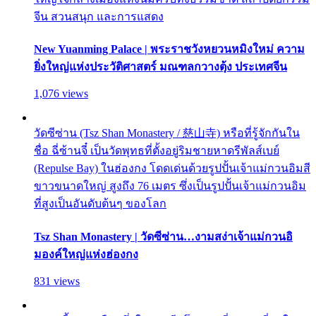
จีน สวนสนุก และการแสดง
New Yuanming Palace | พระราชวังหยวนหมิงใหม่ ความ
ยิ่งใหญ่แห่งประวัติศาสตร์ มณฑลกวางตุ้ง ประเทศจีน
1,076 views
วัดซีซ่าน (Tsz Shan Monastery / 慈山寺) หรือที่รู้จักกันใน
ชื่อ ฉี่ซ้านจี๋ เป็นวัดพุทธที่ตั้งอยู่ริมชายหาดรีพัลส์เบย์
(Repulse Bay) ในฮ่องกง โดดเด่นด้วยรูปปั้นเจ้าแม่กวนอิมสี
ขาวขนาดใหญ่ สูงถึง 76 เมตร ซึ่งเป็นรูปปั้นเจ้าแม่กวนอิม
ที่สูงเป็นอันดับต้นๆ ของโลก
Tsz Shan Monastery | วัดซีซ่าน…งามสง่าเจ้าแม่กวนอิ
มองค์ใหญ่แห่งฮ่องกง
831 views