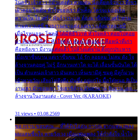
ในครัว เจ้าสาว ก็มัวแต่งตัว สวยเด่น นั่งเคียงเจ้าบ่าว ที่เขา
เฝ้าคอย ใจเต้น หัวใจของเรา ลำเค็ญ ใครจะมองเห็น
ความใน ใจ เศร้า มันร้าวระบม ต้องมาขื่นขม เศร้าตรม
ท่ามความสุขี ช่วยงานเขาแต่ง แต่เรา แล้งมาหลายปี
เมื่อไรหนอจะ โชคดี ได้มีพิธีวิวาห์ หัวใจหล้า คอยไปคอย
มา คือหน้าที่เก่า หัวใจหล้า คอยไปคอยมา คือหน้าที่เก่า
คือหยังเขา มีงานแต่งแล้ว ไปล้างแต่จาน ดั่งถูกประหาร
เมื่อเขาชื่นบาน แต่เราขื่นขม โอ้ รัก ลอยลม ไม่สม ดัง ใจ
ล้างจานคอยคู่ ไม่รู้ อีกนานเท่าใด จะได้ เลื่อนขั้นบันได ได้
เป็น ตำแหน่งเจ้าสาว มันเหงา เห็นเขามีคู่ ซมดู มีคู่ก็ม่วน
เข้าพาขวัญ เสียงโห่ตึงตึง มันซึ้ง อยู่แก่ใจ มื้อใด๋หนอ สิเป็น
งานเฮา มัวซอยเขา ใจเฮาซิด้าน มันทรมาน จับจาน เอย…
ล้างจานในงานแต่ง - Cover Ver. (KARAOKE)
31 views • 03.08.2569
ขอ กราบ ขอบคุณ.... ที่ได้รับไออุ่น การุณ จากแฟน เพลง
ผมแสนชื่นใจ หายวังเวง เมื่อแฟนเพลง ให้กำลังใจ น้ำใจ