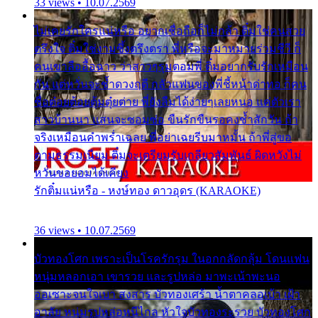
33 views • 10.07.2569
ไม่เคยรักใครแน่หรือ อยากเชื่อถือก็ไม่กล้า ติ๋มใช่คนสวย
ตรึงใจ ติ๋มใช่งามซึ้งตรึงตรา พี่หรือจะมาหมายร่วมชีวี ก็
คนเขาลืออื้อฉาว ว่าสาวๆรุมตอมพี่ ติ๋มอยากรับรักเหมือน
กัน แต่หวั่นจะช้ำดวงฤดี กลัวแฟนของพี่ชี้หน้าด่าทอ ก็คน
ชื่อต๋อยต้อยตุ้มตุ๋ยต่าย พี่ยังลืมได้ง่ายๆเลยหนอ แค่ตัวเรา
สาวบ้านนา แสนจะซอมซ่อ ขืนรักขืนรอคงช้ำสักวัน ถ้า
จริงเหมือนคำพร่ำเฉลย พี่อย่าเฉยรีบมาหมั้น ถ้าพี่สู่ขอ
ตามธรรมเนียม ติ๋มจะเตรียมรับเกลียวสัมพันธ์ ผิดหวังไม่
หวั่นขอยอมได้เคียง
รักติ๋มแน่หรือ - หงษ์ทอง ดาวอุดร (KARAOKE)
36 views • 10.07.2569
บัวทองโศก เพราะเป็นโรครักรุม ในอกกลัดกลุ้ม โดนแฟน
หนุ่มหลอกเอา เขารวย และรูปหล่อ มาพะเน้าพะนอ
ออเซาะจนใจเบา สงสาร บัวทองเศร้า น้ำตาคลอเบ้า เฝ้า
อาลัย หนุ่มรูปหล่อหนีไกล หัวใจบัวทองระรวย บัวทองโศก