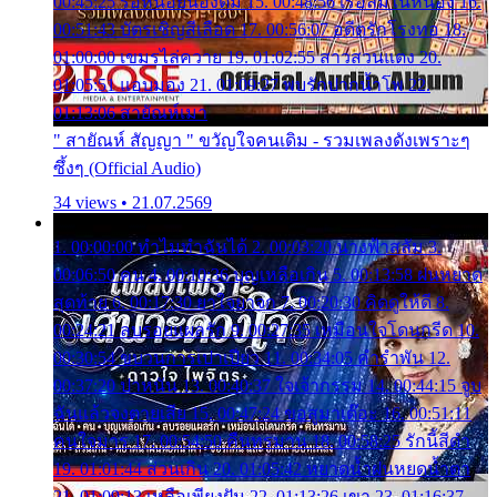
00:45:25 รอหน่อยน้องติ๋ม 15. 00:48:56 เรือล่มในหนอง 16.
00:51:43 บัตรเชิญสีเลือด 17. 00:56:07 อดีตรักโรงทอ 18.
01:00:00 เขมรไล่ควาย 19. 01:02:55 สาวสวนแตง 20.
01:05:51 แอบมอง 21. 01:09:27 พบรักปากน้ำโพ 22.
01:13:06 สายัณห์เมา
" สายัณห์ สัญญา " ขวัญใจคนเดิม - รวมเพลงดังเพราะๆ
ซึ้งๆ (Official Audio)
34 views • 21.07.2569
1. 00:00:00 ทำไมทำฉันได้ 2. 00:03:20 นางฟ้าสลัม 3.
00:06:50 คน 4. 00:10:36 บุญเหลือเกิน 5. 00:13:58 ฝนหยาด
สุดท้าย 6. 00:17:30 ยาใจยาจก 7. 00:20:30 คิดดูให้ดี 8.
00:24:21 ลบรอยแผลรัก 9. 00:27:35 เหมือนใจโดนกรีด 10.
00:30:54 ขบวนการเปาเปียว 11. 00:34:05 คำรำพัน 12.
00:37:20 ปาหนัน 13. 00:40:37 ใจเจ้ากรรม 14. 00:44:15 จูบ
ฉันแล้วจงตายเสีย 15. 00:47:24 ขอสูมาเต๊อะ 16. 00:51:11
คนใจมาร 17. 00:54:50 คืนทรมาน 18. 00:58:25 รักนี้สีดำ
19. 01:01:44 ส่วนเกิน 20. 01:05:42 หยาดน้ำฝนหยดน้ำตา
21. 01:09:13 เหลือเพียงฝัน 22. 01:13:26 เขา 23. 01:16:37