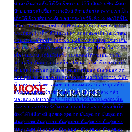
พ่อส่งเงินสามพัน ให้ฉันเรียนราม ได้อีกสักสามพัน ฉันคง
บ๊าย บาย จะไปซื้อกางเกงยีนส์ ลีวายส์มาใส่ เพราะเราเป็น
เด็กใต้ ลีวายส์อย่างเดียว อยากจะโชว์ถึงหิวโซ เด็กใต้ก็ไม่
หวั่น ตกตัวละหลายพัน กัดฟันซื้อมา ให้เด็กเทพเหลียวมอง
และต้องรู้ว่า เด็กใต้ไม่ธรรมดา แต่สุดยอด เดินโยกย้ายเย
ยวน กวนโอ๊ยพอได้ เพราะว่านุ่งลีวายส์ ตัวใหม่ใส่มา เดิน
เข้ามหาลัย จิ๊กโก๊มองหน้า ท่าจะมีปัญหา ไม่พอใจ ได้เป็น
เรื่องแน่นอน แต่ฉันไม่หวั่น เลยแหลงใต้ถามมัน ว่ามัน
พรั่นพรือ มันตอบว่าไม่พรื่อ เปลี่ยนเป็นยิ้มให้ เจอะเด็กใต้
ด้วยกัน ก็เลยรอด สุดยอด สุดยอด สุดยอด มันสุดยอด สุด
ยอด สุดยอด สุดยอด มันสุดยอด แอบหลงรักสาวราม ที่พัก
ห้องเช่า เธอผิวขาวผมยาว ปากแดงแหลงกลาง ถูกสเป็ก
จริงเธอ อยู่ห้องข้างข้าง อยากเข้าไปแหลงกลาง กลัว
ทองแดง กลับจากรามมาเจอ เธอมาซื้อข้าว แต่ก่อนนั้น
สองเรา เจอะกันครั้งใด เธอไม่เคยไยดี คราวนี้เธอยิ้มให้
ต้องให้ใส่ลีวายส์ สุดยอด สุดยอด มันสุดยอด มันสุดยอด
มันสุดยอด มันสุดยอด มันสุดยอด มันสุดยอด มันสุดยอด
มันสุดยอด มันสุดยอด มันสุดยอด มันสุดยอด มันสุดยอด