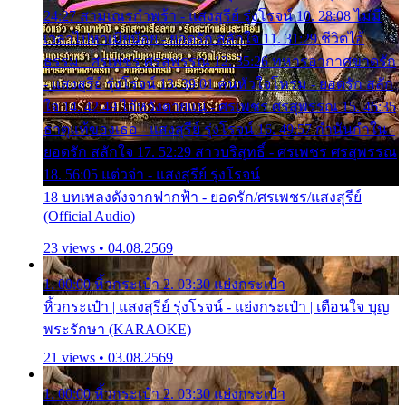
24:27 สามเณรกำพร้า - แสงสุรีย์ รุ่งโรจน์ 10. 28:08 ไม่มี
เวลาไปหาเมียน้อย - ยอดรัก สลักใจ 11. 31:29 ชีวิตไอ้
ธรรม - ศรเพชร ศรสุพรรณ 12. 35:26 ทหารอากาศขาดรัก
- แสงสุรีย์ รุ่งโรจน์ 13. 39:01 คนหัวใจโทรม - ยอดรัก สลัก
ใจ 14. 42:49 ไอ้หวังตายแน่ - ศรเพชร ศรสุพรรณ 15. 46:35
ธาตุแท้ของเธอ - แสงสุรีย์ รุ่งโรจน์ 16. 49:57 กำนันกำใน -
ยอดรัก สลักใจ 17. 52:29 สาวบริสุทธิ์ - ศรเพชร ศรสุพรรณ
18. 56:05 แต๋วจ๋า - แสงสุรีย์ รุ่งโรจน์
18 บทเพลงดังจากฟากฟ้า - ยอดรัก/ศรเพชร/แสงสุรีย์
(Official Audio)
23 views • 04.08.2569
1. 00:00 หิ้วกระเป๋า 2. 03:30 แย่งกระเป๋า
หิ้วกระเป๋า | แสงสุรีย์ รุ่งโรจน์ - แย่งกระเป๋า | เตือนใจ บุญ
พระรักษา (KARAOKE)
21 views • 03.08.2569
1. 00:00 หิ้วกระเป๋า 2. 03:30 แย่งกระเป๋า