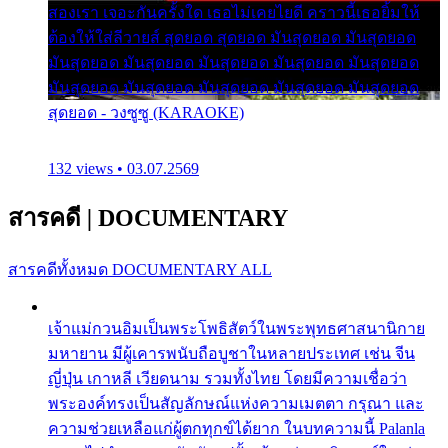
สองเรา เจอะกันครั้งใด เธอไม่เคยไยดี คราวนี้เธอยิ้มให้
ต้องให้ใส่ลีวายส์ สุดยอด สุดยอด มันสุดยอด มันสุดยอด
มันสุดยอด มันสุดยอด มันสุดยอด มันสุดยอด มันสุดยอด
มันสุดยอด มันสุดยอด มันสุดยอด มันสุดยอด มันสุดยอด
สุดยอด - วงซูซู (KARAOKE)
132 views • 03.07.2569
สารคดี
|
DOCUMENTARY
สารคดีทั้งหมด
DOCUMENTARY ALL
เจ้าแม่กวนอิมเป็นพระโพธิสัตว์ในพระพุทธศาสนานิกาย
มหายาน มีผู้เคารพนับถือบูชาในหลายประเทศ เช่น จีน
ญี่ปุ่น เกาหลี เวียดนาม รวมทั้งไทย โดยมีความเชื่อว่า
พระองค์ทรงเป็นสัญลักษณ์แห่งความเมตตา กรุณา และ
ความช่วยเหลือแก่ผู้ตกทุกข์ได้ยาก ในบทความนี้ Palanla