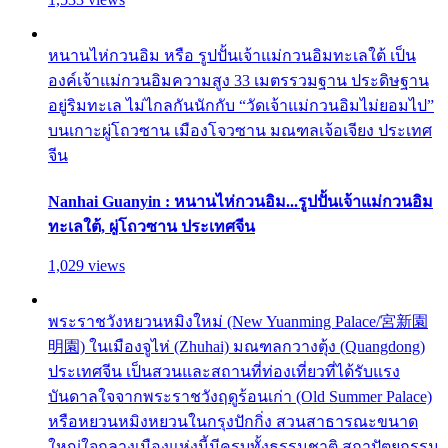
หนานไห่กวนอิม หรือ รูปปั้นเจ้าแม่กวนอิมทะเลใต้ เป็น
องค์เจ้าแม่กวนอิมความสูง 33 เมตรรวมฐาน ประดิษฐาน
อยู่ริมทะเล ไม่ไกลกันนักกับ “วัดเจ้าแม่กวนอิมไม่ยอมไป”
บนเกาะผู่โถวซาน เมืองโจวซาน มณฑลเจ้อเจียง ประเทศ
จีน
Nanhai Guanyin : หนานไห่กวนอิม...รูปปั้นเจ้าแม่กวนอิม
ทะเลใต้, ผู่โถวซาน ประเทศจีน
1,029 views
พระราชวังหยวนหมิงใหม่ (New Yuanming Palace/宮新園
明園) ในเมืองจูไห่ (Zhuhai) มณฑลกวางตุ้ง (Quangdong)
ประเทศจีน เป็นสวนและสถานที่ท่องเที่ยวที่ได้รับแรง
บันดาลใจจากพระราชวังฤดูร้อนเก่า (Old Summer Palace)
หรือหยวนหมิงหยวนในกรุงปักกิ่ง สวนสาธารณะขนาด
ใหญ่ใจกลางเมืองแห่งนี้มีครบทั้งธรรมชาติ สถาปัตยกรรม