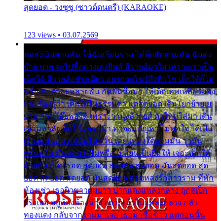
สุดยอด - วงซูซู (ซาวด์ดนตรี) (KARAOKE)
123 views • 03.07.2569
พ่อส่งเงินสามพัน ให้ฉันเรียนราม ได้อีกสักสามพัน ฉันคง
บ๊าย บาย จะไปซื้อกางเกงยีนส์ ลีวายส์มาใส่ เพราะเราเป็น
เด็กใต้ ลีวายส์อย่างเดียว อยากจะโชว์ถึงหิวโซ เด็กใต้ก็ไม่
หวั่น ตกตัวละหลายพัน กัดฟันซื้อมา ให้เด็กเทพเหลียวมอง
และต้องรู้ว่า เด็กใต้ไม่ธรรมดา แต่สุดยอด เดินโยกย้ายเย
ยวน กวนโอ๊ยพอได้ เพราะว่านุ่งลีวายส์ ตัวใหม่ใส่มา เดิน
เข้ามหาลัย จิ๊กโก๊มองหน้า ท่าจะมีปัญหา ไม่พอใจ ได้เป็น
เรื่องแน่นอน แต่ฉันไม่หวั่น เลยแหลงใต้ถามมัน ว่ามัน
พรั่นพรือ มันตอบว่าไม่พรื่อ เปลี่ยนเป็นยิ้มให้ เจอะเด็กใต้
ด้วยกัน ก็เลยรอด สุดยอด สุดยอด สุดยอด มันสุดยอด สุด
ยอด สุดยอด สุดยอด มันสุดยอด แอบหลงรักสาวราม ที่พัก
ห้องเช่า เธอผิวขาวผมยาว ปากแดงแหลงกลาง ถูกสเป็ก
จริงเธอ อยู่ห้องข้างข้าง อยากเข้าไปแหลงกลาง กลัว
ทองแดง กลับจากรามมาเจอ เธอมาซื้อข้าว แต่ก่อนนั้น