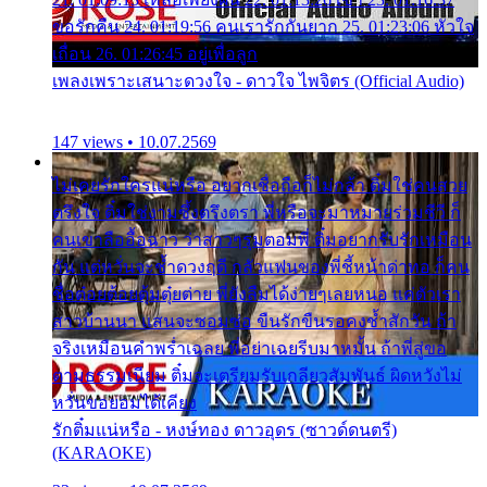
ขอรักคืน 24. 01:19:56 คนเรารักกันยาก 25. 01:23:06 หัวใจ
เถื่อน 26. 01:26:45 อยู่เพื่อลูก
เพลงเพราะเสนาะดวงใจ - ดาวใจ ไพจิตร (Official Audio)
147 views • 10.07.2569
ไม่เคยรักใครแน่หรือ อยากเชื่อถือก็ไม่กล้า ติ๋มใช่คนสวย
ตรึงใจ ติ๋มใช่งามซึ้งตรึงตรา พี่หรือจะมาหมายร่วมชีวี ก็
คนเขาลืออื้อฉาว ว่าสาวๆรุมตอมพี่ ติ๋มอยากรับรักเหมือน
กัน แต่หวั่นจะช้ำดวงฤดี กลัวแฟนของพี่ชี้หน้าด่าทอ ก็คน
ชื่อต๋อยต้อยตุ้มตุ๋ยต่าย พี่ยังลืมได้ง่ายๆเลยหนอ แค่ตัวเรา
สาวบ้านนา แสนจะซอมซ่อ ขืนรักขืนรอคงช้ำสักวัน ถ้า
จริงเหมือนคำพร่ำเฉลย พี่อย่าเฉยรีบมาหมั้น ถ้าพี่สู่ขอ
ตามธรรมเนียม ติ๋มจะเตรียมรับเกลียวสัมพันธ์ ผิดหวังไม่
หวั่นขอยอมได้เคียง
รักติ๋มแน่หรือ - หงษ์ทอง ดาวอุดร (ซาวด์ดนตรี)
(KARAOKE)