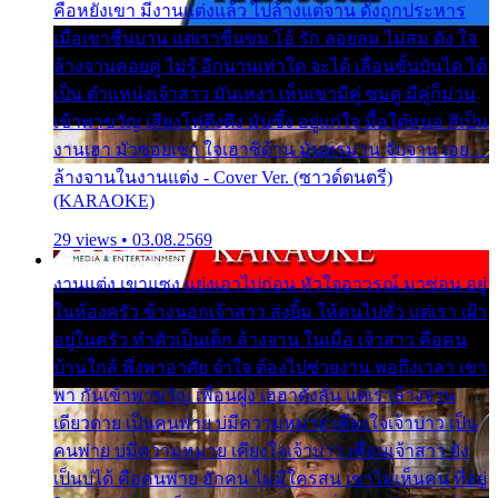
คือหยังเขา มีงานแต่งแล้ว ไปล้างแต่จาน ดั่งถูกประหาร
เมื่อเขาชื่นบาน แต่เราขื่นขม โอ้ รัก ลอยลม ไม่สม ดัง ใจ
ล้างจานคอยคู่ ไม่รู้ อีกนานเท่าใด จะได้ เลื่อนขั้นบันได ได้
เป็น ตำแหน่งเจ้าสาว มันเหงา เห็นเขามีคู่ ซมดู มีคู่ก็ม่วน
เข้าพาขวัญ เสียงโห่ตึงตึง มันซึ้ง อยู่แก่ใจ มื้อใด๋หนอ สิเป็น
งานเฮา มัวซอยเขา ใจเฮาซิด้าน มันทรมาน จับจาน เอย…
ล้างจานในงานแต่ง - Cover Ver. (ซาวด์ดนตรี)
(KARAOKE)
29 views • 03.08.2569
งานแต่ง เขาแซง แย่งเอาไปก่อน หัวใจอาวรณ์ มาซ่อน อยู่
ในห้องครัว ข้างนอกเจ้าสาว ส่งยิ้ม ให้คนไปทั่ว แต่เรา เฝ้า
อยู่ในครัว ทำตัวเป็นเด็ก ล้างจาน ในเมื่อ เจ้าสาว คือคน
บ้านใกล้ พึ่งพาอาศัย จำใจ ต้องไปช่วยงาน พอถึงเวลา เขา
พา กันเข้าพาขวัญ เพื่อนฝูง เฮฮาดังลั่น แต่เราล้างจาน
เดียวดาย เป็นคนพ่าย บ่มีความหมาย เคียงใจเจ้าบ่าว เป็น
คนพ่าย บ่มีความหมาย เคียงใจเจ้าบ่าว เพื่อนเจ้าสาว ยัง
เป็นบ่ได้ คือคนพ่าย ฮักคน ไม่มีใครสน เขาไม่เห็นคน ที่อยู่