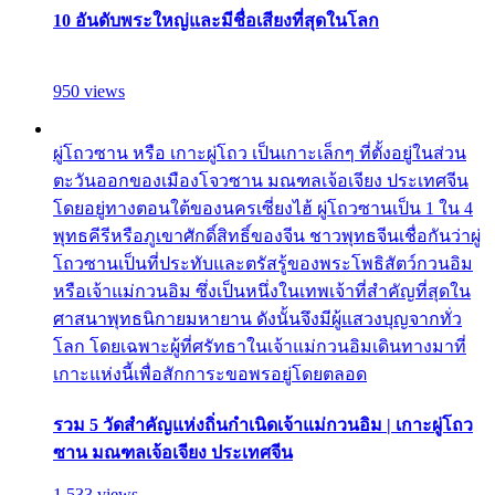
10 อันดับพระใหญ่และมีชื่อเสียงที่สุดในโลก
950 views
ผู่โถวซาน หรือ เกาะผู่โถว เป็นเกาะเล็กๆ ที่ตั้งอยู่ในส่วน
ตะวันออกของเมืองโจวซาน มณฑลเจ้อเจียง ประเทศจีน
โดยอยู่ทางตอนใต้ของนครเซี่ยงไฮ้ ผู่โถวซานเป็น 1 ใน 4
พุทธคีรีหรือภูเขาศักดิ์สิทธิ์ของจีน ชาวพุทธจีนเชื่อกันว่าผู่
โถวซานเป็นที่ประทับและตรัสรู้ของพระโพธิสัตว์กวนอิม
หรือเจ้าแม่กวนอิม ซึ่งเป็นหนึ่งในเทพเจ้าที่สำคัญที่สุดใน
ศาสนาพุทธนิกายมหายาน ดังนั้นจึงมีผู้แสวงบุญจากทั่ว
โลก โดยเฉพาะผู้ที่ศรัทธาในเจ้าแม่กวนอิมเดินทางมาที่
เกาะแห่งนี้เพื่อสักการะขอพรอยู่โดยตลอด
รวม 5 วัดสำคัญแห่งถิ่นกำเนิดเจ้าแม่กวนอิม | เกาะผู่โถว
ซาน มณฑลเจ้อเจียง ประเทศจีน
1,533 views