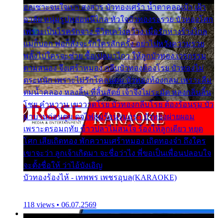
ออเซาะจนใจเบา สงสาร บัวทองเศร้า น้ำตาคลอเบ้า เฝ้า
อาลัย หนุ่มรูปหล่อหนีไกล หัวใจบัวทองระรวย บัวทองโศก
เพราะเป็นโรครักจาง ชีวิตเคว้งคว้าง เมื่อรักห่างร้างไกล
แม่ก็บอก พ่อก็สั่งจะรักใครสักครั้ง อย่าไปหวังความรวย
พลั้งไปใครจะช่วย ซื้อเปลมาไกว ให้ลูกบัวทอง เวรกรรม
ตามสนอง จึงเศร้าหมอง กลีบบัวทองต้องโรย บัวทองไม่
ตระหนัก เพราะไม่รักโคลนตม บัวทองท้องกลม เพราะลืม
ตมน้ำคลอง หลงลิ้น ที่สิ้นสัตย์ เจ้าจึงไม่ระมัด หลงกลิ่นลิ้น
โชย คำหวาน เขาวาดโรย บัวทองกลีบโรย ต้องร้อนรุม บัว
มาบานก่อนตูม ดุจไฟสุมร้อนรุมอุรา บัวทองผ่ายผอม
เพราะตรอมฤทัย ข้าวปลาไม่สนใจ ร้องไห้ลูกเดียว หยุด
โศก เสียเถิดทอง พักความเศร้าหมอง เถิดทองจ๋า ถึงใคร
เขาจะว่า ลูกเจ้าเกิดมา จะชื่อว่าไง พี่ขอเป็นเพื่อนปลอบใจ
จะตั้งชื่อให้ ว่าไอ้บังเอิญ
บัวทองร้องไห้ - เทพพร เพชรอุบล(KARAOKE)
118 views • 06.07.2569