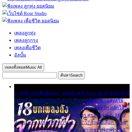
เพลงลูกทุ่ง
เพลงลูกกรุง
เพลงเพื่อชีวิต
อัลบั้ม
เพลงทั้งหมด
Music All
ค้นหา
Search
1. 00:00 สามสิบยังแจ๋ว - ยอดรัก สลักใจ 2. 02:49 รักมาห้าปี
- ศรเพชร ศรสุพรรณ 3. 05:57 รักสาวเสื้อลาย - แสงสุรีย์
รุ่งโรจน์ 4. 09:51 รักสะท้านดินสะเทือน - ยอดรัก สลักใจ 5.
12:23 มอเตอร์ไซค์ทำหล่น - ศรเพชร ศรสุพรรณ 6. 14:49
หิ้วกระเป๋า - แสงสุรีย์ รุ่งโรจน์ 7. 17:57 รักเผื่อเลือก - ยอด
รัก สลักใจ 8. 21:21 น้ำตาไอ้หนุ่ม - ศรเพชร ศรสุพรรณ 9.