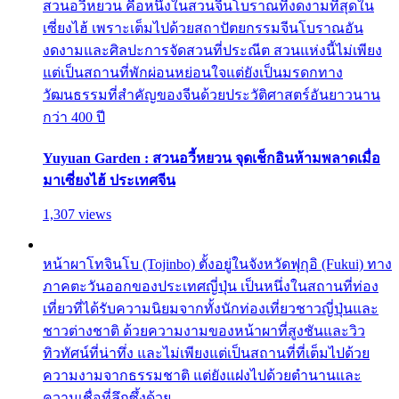
สวนอวี้หยวน คือหนึ่งในสวนจีนโบราณที่งดงามที่สุดใน
เซี่ยงไฮ้ เพราะเต็มไปด้วยสถาปัตยกรรมจีนโบราณอัน
งดงามและศิลปะการจัดสวนที่ประณีต สวนแห่งนี้ไม่เพียง
แต่เป็นสถานที่พักผ่อนหย่อนใจแต่ยังเป็นมรดกทาง
วัฒนธรรมที่สำคัญของจีนด้วยประวัติศาสตร์อันยาวนาน
กว่า 400 ปี
Yuyuan Garden : สวนอวี้หยวน จุดเช็กอินห้ามพลาดเมื่อ
มาเซี่ยงไฮ้ ประเทศจีน
1,307 views
หน้าผาโทจินโบ (Tojinbo) ตั้งอยู่ในจังหวัดฟุกุอิ (Fukui) ทาง
ภาคตะวันออกของประเทศญี่ปุ่น เป็นหนึ่งในสถานที่ท่อง
เที่ยวที่ได้รับความนิยมจากทั้งนักท่องเที่ยวชาวญี่ปุ่นและ
ชาวต่างชาติ ด้วยความงามของหน้าผาที่สูงชันและวิว
ทิวทัศน์ที่น่าทึ่ง และไม่เพียงแต่เป็นสถานที่ที่เต็มไปด้วย
ความงามจากธรรมชาติ แต่ยังแฝงไปด้วยตำนานและ
ความเชื่อที่ลึกซึ้งด้วย