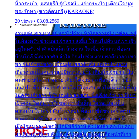
หิ้วกระเป๋า | แสงสุรีย์ รุ่งโรจน์ - แย่งกระเป๋า | เตือนใจ บุญ
พระรักษา (ซาวด์ดนตรี) (KARAOKE)
20 views • 03.08.2569
งานแต่ง เขาแซง แย่งเอาไปก่อน หัวใจอาวรณ์ มาซ่อน อยู่
ในห้องครัว ข้างนอกเจ้าสาว ส่งยิ้ม ให้คนไปทั่ว แต่เรา เฝ้า
อยู่ในครัว ทำตัวเป็นเด็ก ล้างจาน ในเมื่อ เจ้าสาว คือคน
บ้านใกล้ พึ่งพาอาศัย จำใจ ต้องไปช่วยงาน พอถึงเวลา เขา
พา กันเข้าพาขวัญ เพื่อนฝูง เฮฮาดังลั่น แต่เราล้างจาน
เดียวดาย เป็นคนพ่าย บ่มีความหมาย เคียงใจเจ้าบ่าว เป็น
คนพ่าย บ่มีความหมาย เคียงใจเจ้าบ่าว เพื่อนเจ้าสาว ยัง
เป็นบ่ได้ คือคนพ่าย ฮักคน ไม่มีใครสน เขาไม่เห็นคน ที่อยู่
ในครัว เจ้าสาว ก็มัวแต่งตัว สวยเด่น นั่งเคียงเจ้าบ่าว ที่เขา
เฝ้าคอย ใจเต้น หัวใจของเรา ลำเค็ญ ใครจะมองเห็น
ความใน ใจ เศร้า มันร้าวระบม ต้องมาขื่นขม เศร้าตรม
ท่ามความสุขี ช่วยงานเขาแต่ง แต่เรา แล้งมาหลายปี
เมื่อไรหนอจะ โชคดี ได้มีพิธีวิวาห์ หัวใจหล้า คอยไปคอย
มา คือหน้าที่เก่า หัวใจหล้า คอยไปคอยมา คือหน้าที่เก่า