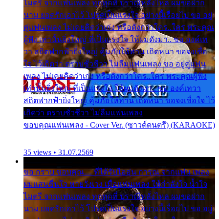
ไมตรี จากแฟนเพลง ทุกทุกที่ ปราณีหลั่งไหล ผมขอฝาก
นาม ยอดรักเอาไว้ โปรดเป็นแรงใจ อย่างนี้เรื่อยไป ขอ อยู่
คู่แฟนเพลง ไม่เคยคิดว่าเก่ง หรือดังกว่าใคร..ใคร พระคุณ
ผู้ฟัง เท่านั้นยิ่งใหญ่ ที่เป็นแรงใจ ให้ผมดังมา.. ขอ องค์เท
วา สถิตฟากฟ้ายิ่งใหญ่ คุ้มภัยให้ท่าน เถิดหนา ขอจงเชื่อ
ใจ ไว้เถิดว่า ตราบชั่วชีวา ไม่ลืมแฟนเพลง ขอ อยู่คู่แฟน
เพลง ไม่เคยคิดว่าเก่ง หรือดังกว่าใคร..ใคร พระคุณผู้ฟัง
เท่านั้นยิ่งใหญ่ ที่เป็นแรงใจ ให้ผมดังมา.. ขอ องค์เทวา
สถิตฟากฟ้ายิ่งใหญ่ คุ้มภัยให้ท่าน เถิดหนา ขอจงเชื่อใจ ไว้
เถิดว่า ตราบชั่วชีวา ไม่ลืมแฟนเพลง
ขอบคุณแฟนเพลง - Cover Ver. (ซาวด์ดนตรี) (KARAOKE)
35 views • 31.07.2569
ขอ กราบ ขอบคุณ.... ที่ได้รับไออุ่น การุณ จากแฟน เพลง
ผมแสนชื่นใจ หายวังเวง เมื่อแฟนเพลง ให้กำลังใจ น้ำใจ
ไมตรี จากแฟนเพลง ทุกทุกที่ ปราณีหลั่งไหล ผมขอฝาก
นาม ยอดรักเอาไว้ โปรดเป็นแรงใจ อย่างนี้เรื่อยไป ขอ อยู่