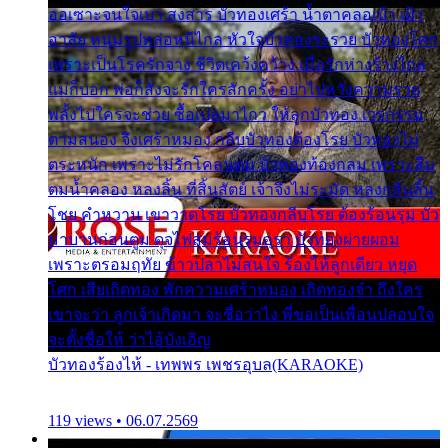
ออเซาะจนใจเบา สงสาร บัวทองเศร้า น้ำตาคลอเบ้า เฝ้า
อาลัย หนุ่มรูปหล่อหนีไกล หัวใจบัวทองระรวย บัวทองโศก
เพราะเป็นโรครักจาง ชีวิตเคว้งคว้าง เมื่อรักห่างร้างไกล
แม่ก็บอก พ่อก็สั่งจะรักใครสักครั้ง อย่าไปหวังความรวย
พลั้งไปใครจะช่วย ซื้อเปลมาไกว ให้ลูกบัวทอง เวรกรรม
ตามสนอง จึงเศร้าหมอง กลีบบัวทองต้องโรย บัวทองไม่
ตระหนัก เพราะไม่รักโคลนตม บัวทองท้องกลม เพราะลืม
ตมน้ำคลอง หลงลิ้น ที่สิ้นสัตย์ เจ้าจึงไม่ระมัด หลงกลิ่นลิ้น
โชย คำหวาน เขาวาดโรย บัวทองกลีบโรย ต้องร้อนรุม บัว
มาบานก่อนตูม ดุจไฟสุมร้อนรุมอุรา บัวทองผ่ายผอม
เพราะตรอมฤทัย ข้าวปลาไม่สนใจ ร้องไห้ลูกเดียว หยุด
โศก เสียเถิดทอง พักความเศร้าหมอง เถิดทองจ๋า ถึงใคร
เขาจะว่า ลูกเจ้าเกิดมา จะชื่อว่าไง พี่ขอเป็นเพื่อนปลอบใจ
จะตั้งชื่อให้ ว่าไอ้บังเอิญ
บัวทองร้องไห้ - เทพพร เพชรอุบล(KARAOKE)
119 views • 06.07.2569