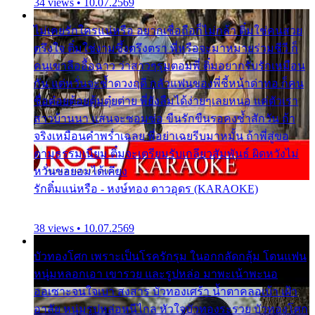
34 views • 10.07.2569
ไม่เคยรักใครแน่หรือ อยากเชื่อถือก็ไม่กล้า ติ๋มใช่คนสวย
ตรึงใจ ติ๋มใช่งามซึ้งตรึงตรา พี่หรือจะมาหมายร่วมชีวี ก็
คนเขาลืออื้อฉาว ว่าสาวๆรุมตอมพี่ ติ๋มอยากรับรักเหมือน
กัน แต่หวั่นจะช้ำดวงฤดี กลัวแฟนของพี่ชี้หน้าด่าทอ ก็คน
ชื่อต๋อยต้อยตุ้มตุ๋ยต่าย พี่ยังลืมได้ง่ายๆเลยหนอ แค่ตัวเรา
สาวบ้านนา แสนจะซอมซ่อ ขืนรักขืนรอคงช้ำสักวัน ถ้า
จริงเหมือนคำพร่ำเฉลย พี่อย่าเฉยรีบมาหมั้น ถ้าพี่สู่ขอ
ตามธรรมเนียม ติ๋มจะเตรียมรับเกลียวสัมพันธ์ ผิดหวังไม่
หวั่นขอยอมได้เคียง
รักติ๋มแน่หรือ - หงษ์ทอง ดาวอุดร (KARAOKE)
38 views • 10.07.2569
บัวทองโศก เพราะเป็นโรครักรุม ในอกกลัดกลุ้ม โดนแฟน
หนุ่มหลอกเอา เขารวย และรูปหล่อ มาพะเน้าพะนอ
ออเซาะจนใจเบา สงสาร บัวทองเศร้า น้ำตาคลอเบ้า เฝ้า
อาลัย หนุ่มรูปหล่อหนีไกล หัวใจบัวทองระรวย บัวทองโศก