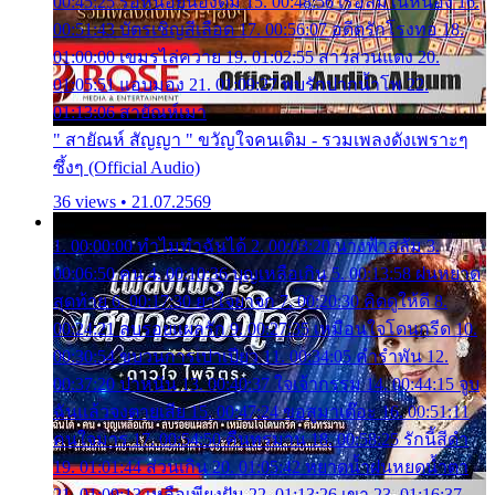
00:45:25 รอหน่อยน้องติ๋ม 15. 00:48:56 เรือล่มในหนอง 16.
00:51:43 บัตรเชิญสีเลือด 17. 00:56:07 อดีตรักโรงทอ 18.
01:00:00 เขมรไล่ควาย 19. 01:02:55 สาวสวนแตง 20.
01:05:51 แอบมอง 21. 01:09:27 พบรักปากน้ำโพ 22.
01:13:06 สายัณห์เมา
" สายัณห์ สัญญา " ขวัญใจคนเดิม - รวมเพลงดังเพราะๆ
ซึ้งๆ (Official Audio)
36 views • 21.07.2569
1. 00:00:00 ทำไมทำฉันได้ 2. 00:03:20 นางฟ้าสลัม 3.
00:06:50 คน 4. 00:10:36 บุญเหลือเกิน 5. 00:13:58 ฝนหยาด
สุดท้าย 6. 00:17:30 ยาใจยาจก 7. 00:20:30 คิดดูให้ดี 8.
00:24:21 ลบรอยแผลรัก 9. 00:27:35 เหมือนใจโดนกรีด 10.
00:30:54 ขบวนการเปาเปียว 11. 00:34:05 คำรำพัน 12.
00:37:20 ปาหนัน 13. 00:40:37 ใจเจ้ากรรม 14. 00:44:15 จูบ
ฉันแล้วจงตายเสีย 15. 00:47:24 ขอสูมาเต๊อะ 16. 00:51:11
คนใจมาร 17. 00:54:50 คืนทรมาน 18. 00:58:25 รักนี้สีดำ
19. 01:01:44 ส่วนเกิน 20. 01:05:42 หยาดน้ำฝนหยดน้ำตา
21. 01:09:13 เหลือเพียงฝัน 22. 01:13:26 เขา 23. 01:16:37