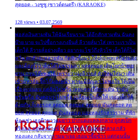
สุดยอด - วงซูซู (ซาวด์ดนตรี) (KARAOKE)
128 views • 03.07.2569
พ่อส่งเงินสามพัน ให้ฉันเรียนราม ได้อีกสักสามพัน ฉันคง
บ๊าย บาย จะไปซื้อกางเกงยีนส์ ลีวายส์มาใส่ เพราะเราเป็น
เด็กใต้ ลีวายส์อย่างเดียว อยากจะโชว์ถึงหิวโซ เด็กใต้ก็ไม่
หวั่น ตกตัวละหลายพัน กัดฟันซื้อมา ให้เด็กเทพเหลียวมอง
และต้องรู้ว่า เด็กใต้ไม่ธรรมดา แต่สุดยอด เดินโยกย้ายเย
ยวน กวนโอ๊ยพอได้ เพราะว่านุ่งลีวายส์ ตัวใหม่ใส่มา เดิน
เข้ามหาลัย จิ๊กโก๊มองหน้า ท่าจะมีปัญหา ไม่พอใจ ได้เป็น
เรื่องแน่นอน แต่ฉันไม่หวั่น เลยแหลงใต้ถามมัน ว่ามัน
พรั่นพรือ มันตอบว่าไม่พรื่อ เปลี่ยนเป็นยิ้มให้ เจอะเด็กใต้
ด้วยกัน ก็เลยรอด สุดยอด สุดยอด สุดยอด มันสุดยอด สุด
ยอด สุดยอด สุดยอด มันสุดยอด แอบหลงรักสาวราม ที่พัก
ห้องเช่า เธอผิวขาวผมยาว ปากแดงแหลงกลาง ถูกสเป็ก
จริงเธอ อยู่ห้องข้างข้าง อยากเข้าไปแหลงกลาง กลัว
ทองแดง กลับจากรามมาเจอ เธอมาซื้อข้าว แต่ก่อนนั้น