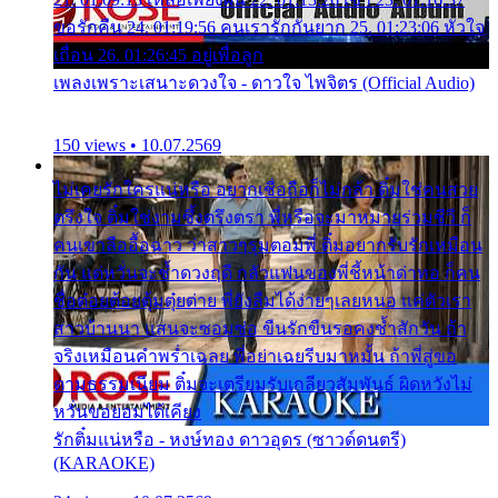
ขอรักคืน 24. 01:19:56 คนเรารักกันยาก 25. 01:23:06 หัวใจ
เถื่อน 26. 01:26:45 อยู่เพื่อลูก
เพลงเพราะเสนาะดวงใจ - ดาวใจ ไพจิตร (Official Audio)
150 views • 10.07.2569
ไม่เคยรักใครแน่หรือ อยากเชื่อถือก็ไม่กล้า ติ๋มใช่คนสวย
ตรึงใจ ติ๋มใช่งามซึ้งตรึงตรา พี่หรือจะมาหมายร่วมชีวี ก็
คนเขาลืออื้อฉาว ว่าสาวๆรุมตอมพี่ ติ๋มอยากรับรักเหมือน
กัน แต่หวั่นจะช้ำดวงฤดี กลัวแฟนของพี่ชี้หน้าด่าทอ ก็คน
ชื่อต๋อยต้อยตุ้มตุ๋ยต่าย พี่ยังลืมได้ง่ายๆเลยหนอ แค่ตัวเรา
สาวบ้านนา แสนจะซอมซ่อ ขืนรักขืนรอคงช้ำสักวัน ถ้า
จริงเหมือนคำพร่ำเฉลย พี่อย่าเฉยรีบมาหมั้น ถ้าพี่สู่ขอ
ตามธรรมเนียม ติ๋มจะเตรียมรับเกลียวสัมพันธ์ ผิดหวังไม่
หวั่นขอยอมได้เคียง
รักติ๋มแน่หรือ - หงษ์ทอง ดาวอุดร (ซาวด์ดนตรี)
(KARAOKE)