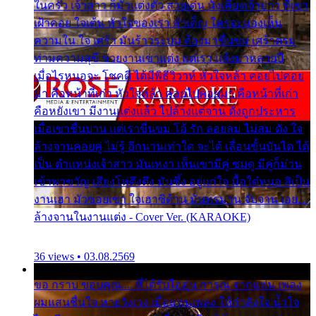
ในครัว เจ้าสาว ก็มัวแต่งตัว สวยเด่น นั่งเคียงเจ้าบ่าว ที่เขา
เฝ้าคอย ใจเต้น หัวใจของเรา ลำเค็ญ ใครจะมองเห็น
ความใน ใจ เศร้า มันร้าวระบม ต้องมาขื่นขม เศร้าตรม
ท่ามความสุขี ช่วยงานเขาแต่ง แต่เรา แล้งมาหลายปี
เมื่อไรหนอจะ โชคดี ได้มีพิธีวิวาห์ หัวใจหล้า คอยไปคอย
มา คือหน้าที่เก่า หัวใจหล้า คอยไปคอยมา คือหน้าที่เก่า
คือหยังเขา มีงานแต่งแล้ว ไปล้างแต่จาน ดั่งถูกประหาร
เมื่อเขาชื่นบาน แต่เราขื่นขม โอ้ รัก ลอยลม ไม่สม ดัง ใจ
ล้างจานคอยคู่ ไม่รู้ อีกนานเท่าใด จะได้ เลื่อนขั้นบันได ได้
เป็น ตำแหน่งเจ้าสาว มันเหงา เห็นเขามีคู่ ซมดู มีคู่ก็ม่วน
เข้าพาขวัญ เสียงโห่ตึงตึง มันซึ้ง อยู่แก่ใจ มื้อใด๋หนอ สิเป็น
งานเฮา มัวซอยเขา ใจเฮาซิด้าน มันทรมาน จับจาน เอย…
ล้างจานในงานแต่ง - Cover Ver. (KARAOKE)
36 views • 03.08.2569
ขอ กราบ ขอบคุณ.... ที่ได้รับไออุ่น การุณ จากแฟน เพลง
ผมแสนชื่นใจ หายวังเวง เมื่อแฟนเพลง ให้กำลังใจ น้ำใจ