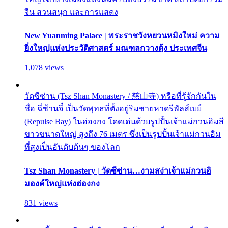
จีน สวนสนุก และการแสดง
New Yuanming Palace | พระราชวังหยวนหมิงใหม่ ความ
ยิ่งใหญ่แห่งประวัติศาสตร์ มณฑลกวางตุ้ง ประเทศจีน
1,078 views
วัดซีซ่าน (Tsz Shan Monastery / 慈山寺) หรือที่รู้จักกันใน
ชื่อ ฉี่ซ้านจี๋ เป็นวัดพุทธที่ตั้งอยู่ริมชายหาดรีพัลส์เบย์
(Repulse Bay) ในฮ่องกง โดดเด่นด้วยรูปปั้นเจ้าแม่กวนอิมสี
ขาวขนาดใหญ่ สูงถึง 76 เมตร ซึ่งเป็นรูปปั้นเจ้าแม่กวนอิม
ที่สูงเป็นอันดับต้นๆ ของโลก
Tsz Shan Monastery | วัดซีซ่าน…งามสง่าเจ้าแม่กวนอิ
มองค์ใหญ่แห่งฮ่องกง
831 views