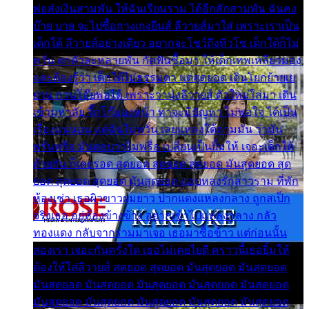
พ่อส่งเงินสามพัน ให้ฉันเรียนราม ได้อีกสักสามพัน ฉันคง
บ๊าย บาย จะไปซื้อกางเกงยีนส์ ลีวายส์มาใส่ เพราะเราเป็น
เด็กใต้ ลีวายส์อย่างเดียว อยากจะโชว์ถึงหิวโซ เด็กใต้ก็ไม่
หวั่น ตกตัวละหลายพัน กัดฟันซื้อมา ให้เด็กเทพเหลียวมอง
และต้องรู้ว่า เด็กใต้ไม่ธรรมดา แต่สุดยอด เดินโยกย้ายเย
ยวน กวนโอ๊ยพอได้ เพราะว่านุ่งลีวายส์ ตัวใหม่ใส่มา เดิน
เข้ามหาลัย จิ๊กโก๊มองหน้า ท่าจะมีปัญหา ไม่พอใจ ได้เป็น
เรื่องแน่นอน แต่ฉันไม่หวั่น เลยแหลงใต้ถามมัน ว่ามัน
พรั่นพรือ มันตอบว่าไม่พรื่อ เปลี่ยนเป็นยิ้มให้ เจอะเด็กใต้
ด้วยกัน ก็เลยรอด สุดยอด สุดยอด สุดยอด มันสุดยอด สุด
ยอด สุดยอด สุดยอด มันสุดยอด แอบหลงรักสาวราม ที่พัก
ห้องเช่า เธอผิวขาวผมยาว ปากแดงแหลงกลาง ถูกสเป็ก
จริงเธอ อยู่ห้องข้างข้าง อยากเข้าไปแหลงกลาง กลัว
ทองแดง กลับจากรามมาเจอ เธอมาซื้อข้าว แต่ก่อนนั้น
สองเรา เจอะกันครั้งใด เธอไม่เคยไยดี คราวนี้เธอยิ้มให้
ต้องให้ใส่ลีวายส์ สุดยอด สุดยอด มันสุดยอด มันสุดยอด
มันสุดยอด มันสุดยอด มันสุดยอด มันสุดยอด มันสุดยอด
มันสุดยอด มันสุดยอด มันสุดยอด มันสุดยอด มันสุดยอด