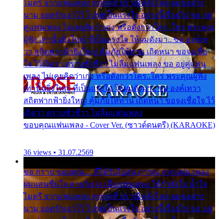
ไมตรี จากแฟนเพลง ทุกทุกที่ ปราณีหลั่งไหล ผมขอฝาก
นาม ยอดรักเอาไว้ โปรดเป็นแรงใจ อย่างนี้เรื่อยไป ขอ อยู่
คู่แฟนเพลง ไม่เคยคิดว่าเก่ง หรือดังกว่าใคร..ใคร พระคุณ
ผู้ฟัง เท่านั้นยิ่งใหญ่ ที่เป็นแรงใจ ให้ผมดังมา.. ขอ องค์เท
วา สถิตฟากฟ้ายิ่งใหญ่ คุ้มภัยให้ท่าน เถิดหนา ขอจงเชื่อ
ใจ ไว้เถิดว่า ตราบชั่วชีวา ไม่ลืมแฟนเพลง ขอ อยู่คู่แฟน
เพลง ไม่เคยคิดว่าเก่ง หรือดังกว่าใคร..ใคร พระคุณผู้ฟัง
เท่านั้นยิ่งใหญ่ ที่เป็นแรงใจ ให้ผมดังมา.. ขอ องค์เทวา
สถิตฟากฟ้ายิ่งใหญ่ คุ้มภัยให้ท่าน เถิดหนา ขอจงเชื่อใจ ไว้
เถิดว่า ตราบชั่วชีวา ไม่ลืมแฟนเพลง
ขอบคุณแฟนเพลง - Cover Ver. (ซาวด์ดนตรี) (KARAOKE)
36 views • 31.07.2569
ขอ กราบ ขอบคุณ.... ที่ได้รับไออุ่น การุณ จากแฟน เพลง
ผมแสนชื่นใจ หายวังเวง เมื่อแฟนเพลง ให้กำลังใจ น้ำใจ
ไมตรี จากแฟนเพลง ทุกทุกที่ ปราณีหลั่งไหล ผมขอฝาก
นาม ยอดรักเอาไว้ โปรดเป็นแรงใจ อย่างนี้เรื่อยไป ขอ อยู่