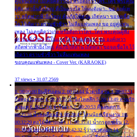
คู่แฟนเพลง ไม่เคยคิดว่าเก่ง หรือดังกว่าใคร..ใคร พระคุณ
ผู้ฟัง เท่านั้นยิ่งใหญ่ ที่เป็นแรงใจ ให้ผมดังมา.. ขอ องค์เท
วา สถิตฟากฟ้ายิ่งใหญ่ คุ้มภัยให้ท่าน เถิดหนา ขอจงเชื่อ
ใจ ไว้เถิดว่า ตราบชั่วชีวา ไม่ลืมแฟนเพลง ขอ อยู่คู่แฟน
เพลง ไม่เคยคิดว่าเก่ง หรือดังกว่าใคร..ใคร พระคุณผู้ฟัง
เท่านั้นยิ่งใหญ่ ที่เป็นแรงใจ ให้ผมดังมา.. ขอ องค์เทวา
สถิตฟากฟ้ายิ่งใหญ่ คุ้มภัยให้ท่าน เถิดหนา ขอจงเชื่อใจ ไว้
เถิดว่า ตราบชั่วชีวา ไม่ลืมแฟนเพลง
ขอบคุณแฟนเพลง - Cover Ver. (KARAOKE)
37 views • 31.07.2569
1. 00:00:00 ยินดีรับเดน 2. 00:03:44 น้ำตาอีสาน 3. 00:07:51
กิ่งทองใบหยก 4. 00:10:35 น้ำนิ่งไหลลึก 5. 00:13:49 ลานรัก
ลานเท 6. 00:17:06 จำใจจาก 7. 00:20:53 คืนฝนตก 8.
00:25:16 น้ำลงเดือนยี่ 9. 00:28:47 โสนน้อยเรือนงาม 10.
00:32:29 ตอไม้ที่ตายแล้ว 11. 00:35:41 น้ำกรดแช่เย็น 12.
00:39:08 อยากฟังซ้ำ 13. 00:42:32 รู้ว่าเขาหลอก 14.