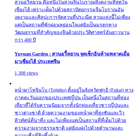
สวนอวี้หยวน คือหนึ่งในสวนจีนโบราณที่งดงามที่สุดใน
เซี่ยงไฮ้ เพราะเต็มไปด้วยสถาปัตยกรรมจีนโบราณอัน
งดงามและศิลปะการจัดสวนที่ประณีต สวนแห่งนี้ไม่เพียง
แต่เป็นสถานที่พักผ่อนหย่อนใจแต่ยังเป็นมรดกทาง
วัฒนธรรมที่สำคัญของจีนด้วยประวัติศาสตร์อันยาวนาน
กว่า 400 ปี
Yuyuan Garden : สวนอวี้หยวน จุดเช็กอินห้ามพลาดเมื่อ
มาเซี่ยงไฮ้ ประเทศจีน
1,308 views
หน้าผาโทจินโบ (Tojinbo) ตั้งอยู่ในจังหวัดฟุกุอิ (Fukui) ทาง
ภาคตะวันออกของประเทศญี่ปุ่น เป็นหนึ่งในสถานที่ท่อง
เที่ยวที่ได้รับความนิยมจากทั้งนักท่องเที่ยวชาวญี่ปุ่นและ
ชาวต่างชาติ ด้วยความงามของหน้าผาที่สูงชันและวิว
ทิวทัศน์ที่น่าทึ่ง และไม่เพียงแต่เป็นสถานที่ที่เต็มไปด้วย
ความงามจากธรรมชาติ แต่ยังแฝงไปด้วยตำนานและ
ความเชื่อที่ลึกซึ้งด้วย