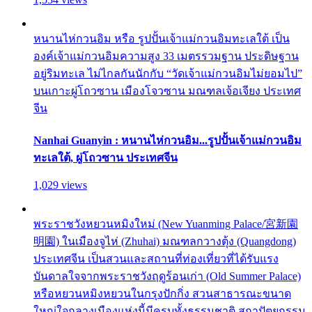
หนานไห่กวนอิม หรือ รูปปั้นเจ้าแม่กวนอิมทะเลใต้ เป็น
องค์เจ้าแม่กวนอิมความสูง 33 เมตรรวมฐาน ประดิษฐาน
อยู่ริมทะเล ไม่ไกลกันนักกับ “วัดเจ้าแม่กวนอิมไม่ยอมไป”
บนเกาะผู่โถวซาน เมืองโจวซาน มณฑลเจ้อเจียง ประเทศ
จีน
Nanhai Guanyin : หนานไห่กวนอิม...รูปปั้นเจ้าแม่กวนอิม
ทะเลใต้, ผู่โถวซาน ประเทศจีน
1,029 views
พระราชวังหยวนหมิงใหม่ (New Yuanming Palace/宮新園
明園) ในเมืองจูไห่ (Zhuhai) มณฑลกวางตุ้ง (Quangdong)
ประเทศจีน เป็นสวนและสถานที่ท่องเที่ยวที่ได้รับแรง
บันดาลใจจากพระราชวังฤดูร้อนเก่า (Old Summer Palace)
หรือหยวนหมิงหยวนในกรุงปักกิ่ง สวนสาธารณะขนาด
ใหญ่ใจกลางเมืองแห่งนี้มีครบทั้งธรรมชาติ สถาปัตยกรรม