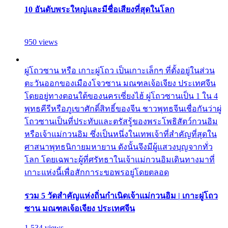
10 อันดับพระใหญ่และมีชื่อเสียงที่สุดในโลก
950 views
ผู่โถวซาน หรือ เกาะผู่โถว เป็นเกาะเล็กๆ ที่ตั้งอยู่ในส่วน
ตะวันออกของเมืองโจวซาน มณฑลเจ้อเจียง ประเทศจีน
โดยอยู่ทางตอนใต้ของนครเซี่ยงไฮ้ ผู่โถวซานเป็น 1 ใน 4
พุทธคีรีหรือภูเขาศักดิ์สิทธิ์ของจีน ชาวพุทธจีนเชื่อกันว่าผู่
โถวซานเป็นที่ประทับและตรัสรู้ของพระโพธิสัตว์กวนอิม
หรือเจ้าแม่กวนอิม ซึ่งเป็นหนึ่งในเทพเจ้าที่สำคัญที่สุดใน
ศาสนาพุทธนิกายมหายาน ดังนั้นจึงมีผู้แสวงบุญจากทั่ว
โลก โดยเฉพาะผู้ที่ศรัทธาในเจ้าแม่กวนอิมเดินทางมาที่
เกาะแห่งนี้เพื่อสักการะขอพรอยู่โดยตลอด
รวม 5 วัดสำคัญแห่งถิ่นกำเนิดเจ้าแม่กวนอิม | เกาะผู่โถว
ซาน มณฑลเจ้อเจียง ประเทศจีน
1,534 views