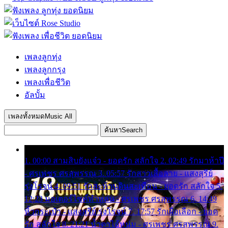
เพลงลูกทุ่ง
เพลงลูกกรุง
เพลงเพื่อชีวิต
อัลบั้ม
เพลงทั้งหมด
Music All
ค้นหา
Search
1. 00:00 สามสิบยังแจ๋ว - ยอดรัก สลักใจ 2. 02:49 รักมาห้าปี
- ศรเพชร ศรสุพรรณ 3. 05:57 รักสาวเสื้อลาย - แสงสุรีย์
รุ่งโรจน์ 4. 09:51 รักสะท้านดินสะเทือน - ยอดรัก สลักใจ 5.
12:23 มอเตอร์ไซค์ทำหล่น - ศรเพชร ศรสุพรรณ 6. 14:49
หิ้วกระเป๋า - แสงสุรีย์ รุ่งโรจน์ 7. 17:57 รักเผื่อเลือก - ยอด
รัก สลักใจ 8. 21:21 น้ำตาไอ้หนุ่ม - ศรเพชร ศรสุพรรณ 9.