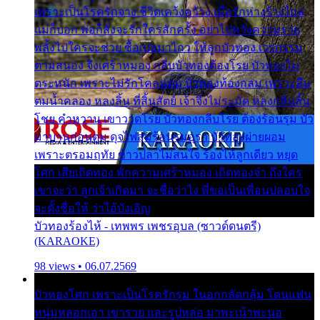
เพราะเป็นโรครักจาง ชีวิตเคว้งคว้าง เมื่อรักห่างร้างไกล
แม่ก็บอก พ่อก็สั่งจะรักใครสักครั้ง อย่าไปหวังความรวย
พลั้งไปใครจะช่วย ซื้อเปลมาไกว ให้ลูกบัวทอง เวรกรรม
ตามสนอง จึงเศร้าหมอง กลีบบัวทองต้องโรย บัวทองไม่
ตระหนัก เพราะไม่รักโคลนตม บัวทองท้องกลม เพราะลืม
ตมน้ำคลอง หลงลิ้น ที่สิ้นสัตย์ เจ้าจึงไม่ระมัด หลงกลิ่นลิ้น
โชย คำหวาน เขาวาดโรย บัวทองกลีบโรย ต้องร้อนรุม บัว
มาบานก่อนตูม ดุจไฟสุมร้อนรุมอุรา บัวทองผ่ายผอม
เพราะตรอมฤทัย ข้าวปลาไม่สนใจ ร้องไห้ลูกเดียว หยุด
โศก เสียเถิดทอง พักความเศร้าหมอง เถิดทองจ๋า ถึงใคร
เขาจะว่า ลูกเจ้าเกิดมา จะชื่อว่าไง พี่ขอเป็นเพื่อนปลอบใจ
จะตั้งชื่อให้ ว่าไอ้บังเอิญ
บัวทองร้องไห้ - เทพพร เพชรอุบล (ซาวด์ดนตรี)
(KARAOKE)
98 views • 06.07.2569
บัวทองโศก เพราะเป็นโรครักรุม ในอกกลัดกลุ้ม โดนแฟน
หนุ่มหลอกเอา เขารวย และรูปหล่อ มาพะเน้าพะนอ