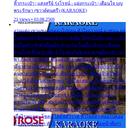
หิ้วกระเป๋า | แสงสุรีย์ รุ่งโรจน์ - แย่งกระเป๋า | เตือนใจ บุญ
พระรักษา (ซาวด์ดนตรี) (KARAOKE)
21 views • 03.08.2569
งานแต่ง เขาแซง แย่งเอาไปก่อน หัวใจอาวรณ์ มาซ่อน อยู่
ในห้องครัว ข้างนอกเจ้าสาว ส่งยิ้ม ให้คนไปทั่ว แต่เรา เฝ้า
อยู่ในครัว ทำตัวเป็นเด็ก ล้างจาน ในเมื่อ เจ้าสาว คือคน
บ้านใกล้ พึ่งพาอาศัย จำใจ ต้องไปช่วยงาน พอถึงเวลา เขา
พา กันเข้าพาขวัญ เพื่อนฝูง เฮฮาดังลั่น แต่เราล้างจาน
เดียวดาย เป็นคนพ่าย บ่มีความหมาย เคียงใจเจ้าบ่าว เป็น
คนพ่าย บ่มีความหมาย เคียงใจเจ้าบ่าว เพื่อนเจ้าสาว ยัง
เป็นบ่ได้ คือคนพ่าย ฮักคน ไม่มีใครสน เขาไม่เห็นคน ที่อยู่
ในครัว เจ้าสาว ก็มัวแต่งตัว สวยเด่น นั่งเคียงเจ้าบ่าว ที่เขา
เฝ้าคอย ใจเต้น หัวใจของเรา ลำเค็ญ ใครจะมองเห็น
ความใน ใจ เศร้า มันร้าวระบม ต้องมาขื่นขม เศร้าตรม
ท่ามความสุขี ช่วยงานเขาแต่ง แต่เรา แล้งมาหลายปี
เมื่อไรหนอจะ โชคดี ได้มีพิธีวิวาห์ หัวใจหล้า คอยไปคอย
มา คือหน้าที่เก่า หัวใจหล้า คอยไปคอยมา คือหน้าที่เก่า