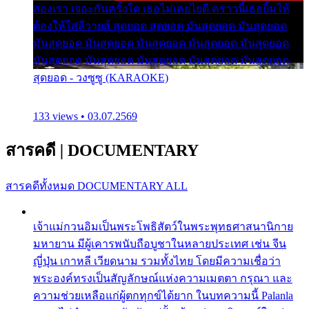
สองเรา เจอะกันครั้งใด เธอไม่เคยไยดี คราวนี้เธอยิ้มให้
ต้องให้ใส่ลีวายส์ สุดยอด สุดยอด มันสุดยอด มันสุดยอด
มันสุดยอด มันสุดยอด มันสุดยอด มันสุดยอด มันสุดยอด
มันสุดยอด มันสุดยอด มันสุดยอด มันสุดยอด มันสุดยอด
สุดยอด - วงซูซู (KARAOKE)
133 views • 03.07.2569
สารคดี
|
DOCUMENTARY
สารคดีทั้งหมด
DOCUMENTARY ALL
เจ้าแม่กวนอิมเป็นพระโพธิสัตว์ในพระพุทธศาสนานิกาย
มหายาน มีผู้เคารพนับถือบูชาในหลายประเทศ เช่น จีน
ญี่ปุ่น เกาหลี เวียดนาม รวมทั้งไทย โดยมีความเชื่อว่า
พระองค์ทรงเป็นสัญลักษณ์แห่งความเมตตา กรุณา และ
ความช่วยเหลือแก่ผู้ตกทุกข์ได้ยาก ในบทความนี้ Palanla