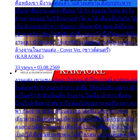
คือหยังเขา มีงานแต่งแล้ว ไปล้างแต่จาน ดั่งถูกประหาร
เมื่อเขาชื่นบาน แต่เราขื่นขม โอ้ รัก ลอยลม ไม่สม ดัง ใจ
ล้างจานคอยคู่ ไม่รู้ อีกนานเท่าใด จะได้ เลื่อนขั้นบันได ได้
เป็น ตำแหน่งเจ้าสาว มันเหงา เห็นเขามีคู่ ซมดู มีคู่ก็ม่วน
เข้าพาขวัญ เสียงโห่ตึงตึง มันซึ้ง อยู่แก่ใจ มื้อใด๋หนอ สิเป็น
งานเฮา มัวซอยเขา ใจเฮาซิด้าน มันทรมาน จับจาน เอย…
ล้างจานในงานแต่ง - Cover Ver. (ซาวด์ดนตรี)
(KARAOKE)
33 views • 03.08.2569
งานแต่ง เขาแซง แย่งเอาไปก่อน หัวใจอาวรณ์ มาซ่อน อยู่
ในห้องครัว ข้างนอกเจ้าสาว ส่งยิ้ม ให้คนไปทั่ว แต่เรา เฝ้า
อยู่ในครัว ทำตัวเป็นเด็ก ล้างจาน ในเมื่อ เจ้าสาว คือคน
บ้านใกล้ พึ่งพาอาศัย จำใจ ต้องไปช่วยงาน พอถึงเวลา เขา
พา กันเข้าพาขวัญ เพื่อนฝูง เฮฮาดังลั่น แต่เราล้างจาน
เดียวดาย เป็นคนพ่าย บ่มีความหมาย เคียงใจเจ้าบ่าว เป็น
คนพ่าย บ่มีความหมาย เคียงใจเจ้าบ่าว เพื่อนเจ้าสาว ยัง
เป็นบ่ได้ คือคนพ่าย ฮักคน ไม่มีใครสน เขาไม่เห็นคน ที่อยู่