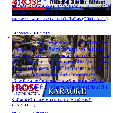
ขอรักคืน 24. 01:19:56 คนเรารักกันยาก 25. 01:23:06 หัวใจ
เถื่อน 26. 01:26:45 อยู่เพื่อลูก
เพลงเพราะเสนาะดวงใจ - ดาวใจ ไพจิตร (Official Audio)
142 views • 10.07.2569
ไม่เคยรักใครแน่หรือ อยากเชื่อถือก็ไม่กล้า ติ๋มใช่คนสวย
ตรึงใจ ติ๋มใช่งามซึ้งตรึงตรา พี่หรือจะมาหมายร่วมชีวี ก็
คนเขาลืออื้อฉาว ว่าสาวๆรุมตอมพี่ ติ๋มอยากรับรักเหมือน
กัน แต่หวั่นจะช้ำดวงฤดี กลัวแฟนของพี่ชี้หน้าด่าทอ ก็คน
ชื่อต๋อยต้อยตุ้มตุ๋ยต่าย พี่ยังลืมได้ง่ายๆเลยหนอ แค่ตัวเรา
สาวบ้านนา แสนจะซอมซ่อ ขืนรักขืนรอคงช้ำสักวัน ถ้า
จริงเหมือนคำพร่ำเฉลย พี่อย่าเฉยรีบมาหมั้น ถ้าพี่สู่ขอ
ตามธรรมเนียม ติ๋มจะเตรียมรับเกลียวสัมพันธ์ ผิดหวังไม่
หวั่นขอยอมได้เคียง
รักติ๋มแน่หรือ - หงษ์ทอง ดาวอุดร (ซาวด์ดนตรี)
(KARAOKE)