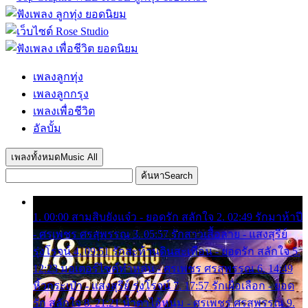
เพลงลูกทุ่ง
เพลงลูกกรุง
เพลงเพื่อชีวิต
อัลบั้ม
เพลงทั้งหมด
Music All
ค้นหา
Search
1. 00:00 สามสิบยังแจ๋ว - ยอดรัก สลักใจ 2. 02:49 รักมาห้าปี
- ศรเพชร ศรสุพรรณ 3. 05:57 รักสาวเสื้อลาย - แสงสุรีย์
รุ่งโรจน์ 4. 09:51 รักสะท้านดินสะเทือน - ยอดรัก สลักใจ 5.
12:23 มอเตอร์ไซค์ทำหล่น - ศรเพชร ศรสุพรรณ 6. 14:49
หิ้วกระเป๋า - แสงสุรีย์ รุ่งโรจน์ 7. 17:57 รักเผื่อเลือก - ยอด
รัก สลักใจ 8. 21:21 น้ำตาไอ้หนุ่ม - ศรเพชร ศรสุพรรณ 9.