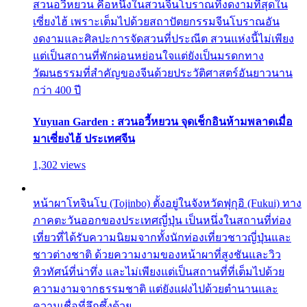
สวนอวี้หยวน คือหนึ่งในสวนจีนโบราณที่งดงามที่สุดใน
เซี่ยงไฮ้ เพราะเต็มไปด้วยสถาปัตยกรรมจีนโบราณอัน
งดงามและศิลปะการจัดสวนที่ประณีต สวนแห่งนี้ไม่เพียง
แต่เป็นสถานที่พักผ่อนหย่อนใจแต่ยังเป็นมรดกทาง
วัฒนธรรมที่สำคัญของจีนด้วยประวัติศาสตร์อันยาวนาน
กว่า 400 ปี
Yuyuan Garden : สวนอวี้หยวน จุดเช็กอินห้ามพลาดเมื่อ
มาเซี่ยงไฮ้ ประเทศจีน
1,302 views
หน้าผาโทจินโบ (Tojinbo) ตั้งอยู่ในจังหวัดฟุกุอิ (Fukui) ทาง
ภาคตะวันออกของประเทศญี่ปุ่น เป็นหนึ่งในสถานที่ท่อง
เที่ยวที่ได้รับความนิยมจากทั้งนักท่องเที่ยวชาวญี่ปุ่นและ
ชาวต่างชาติ ด้วยความงามของหน้าผาที่สูงชันและวิว
ทิวทัศน์ที่น่าทึ่ง และไม่เพียงแต่เป็นสถานที่ที่เต็มไปด้วย
ความงามจากธรรมชาติ แต่ยังแฝงไปด้วยตำนานและ
ความเชื่อที่ลึกซึ้งด้วย