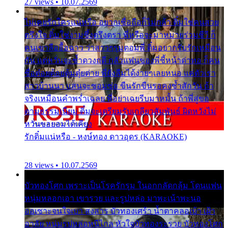
27 views • 10.07.2569
ไม่เคยรักใครแน่หรือ อยากเชื่อถือก็ไม่กล้า ติ๋มใช่คนสวย
ตรึงใจ ติ๋มใช่งามซึ้งตรึงตรา พี่หรือจะมาหมายร่วมชีวี ก็
คนเขาลืออื้อฉาว ว่าสาวๆรุมตอมพี่ ติ๋มอยากรับรักเหมือน
กัน แต่หวั่นจะช้ำดวงฤดี กลัวแฟนของพี่ชี้หน้าด่าทอ ก็คน
ชื่อต๋อยต้อยตุ้มตุ๋ยต่าย พี่ยังลืมได้ง่ายๆเลยหนอ แค่ตัวเรา
สาวบ้านนา แสนจะซอมซ่อ ขืนรักขืนรอคงช้ำสักวัน ถ้า
จริงเหมือนคำพร่ำเฉลย พี่อย่าเฉยรีบมาหมั้น ถ้าพี่สู่ขอ
ตามธรรมเนียม ติ๋มจะเตรียมรับเกลียวสัมพันธ์ ผิดหวังไม่
หวั่นขอยอมได้เคียง
รักติ๋มแน่หรือ - หงษ์ทอง ดาวอุดร (KARAOKE)
28 views • 10.07.2569
บัวทองโศก เพราะเป็นโรครักรุม ในอกกลัดกลุ้ม โดนแฟน
หนุ่มหลอกเอา เขารวย และรูปหล่อ มาพะเน้าพะนอ
ออเซาะจนใจเบา สงสาร บัวทองเศร้า น้ำตาคลอเบ้า เฝ้า
อาลัย หนุ่มรูปหล่อหนีไกล หัวใจบัวทองระรวย บัวทองโศก