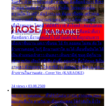
ในครัว เจ้าสาว ก็มัวแต่งตัว สวยเด่น นั่งเคียงเจ้าบ่าว ที่เขา
เฝ้าคอย ใจเต้น หัวใจของเรา ลำเค็ญ ใครจะมองเห็น
ความใน ใจ เศร้า มันร้าวระบม ต้องมาขื่นขม เศร้าตรม
ท่ามความสุขี ช่วยงานเขาแต่ง แต่เรา แล้งมาหลายปี
เมื่อไรหนอจะ โชคดี ได้มีพิธีวิวาห์ หัวใจหล้า คอยไปคอย
มา คือหน้าที่เก่า หัวใจหล้า คอยไปคอยมา คือหน้าที่เก่า
คือหยังเขา มีงานแต่งแล้ว ไปล้างแต่จาน ดั่งถูกประหาร
เมื่อเขาชื่นบาน แต่เราขื่นขม โอ้ รัก ลอยลม ไม่สม ดัง ใจ
ล้างจานคอยคู่ ไม่รู้ อีกนานเท่าใด จะได้ เลื่อนขั้นบันได ได้
เป็น ตำแหน่งเจ้าสาว มันเหงา เห็นเขามีคู่ ซมดู มีคู่ก็ม่วน
เข้าพาขวัญ เสียงโห่ตึงตึง มันซึ้ง อยู่แก่ใจ มื้อใด๋หนอ สิเป็น
งานเฮา มัวซอยเขา ใจเฮาซิด้าน มันทรมาน จับจาน เอย…
ล้างจานในงานแต่ง - Cover Ver. (KARAOKE)
24 views • 03.08.2569
ขอ กราบ ขอบคุณ.... ที่ได้รับไออุ่น การุณ จากแฟน เพลง
ผมแสนชื่นใจ หายวังเวง เมื่อแฟนเพลง ให้กำลังใจ น้ำใจ