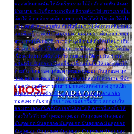
พ่อส่งเงินสามพัน ให้ฉันเรียนราม ได้อีกสักสามพัน ฉันคง
บ๊าย บาย จะไปซื้อกางเกงยีนส์ ลีวายส์มาใส่ เพราะเราเป็น
เด็กใต้ ลีวายส์อย่างเดียว อยากจะโชว์ถึงหิวโซ เด็กใต้ก็ไม่
หวั่น ตกตัวละหลายพัน กัดฟันซื้อมา ให้เด็กเทพเหลียวมอง
และต้องรู้ว่า เด็กใต้ไม่ธรรมดา แต่สุดยอด เดินโยกย้ายเย
ยวน กวนโอ๊ยพอได้ เพราะว่านุ่งลีวายส์ ตัวใหม่ใส่มา เดิน
เข้ามหาลัย จิ๊กโก๊มองหน้า ท่าจะมีปัญหา ไม่พอใจ ได้เป็น
เรื่องแน่นอน แต่ฉันไม่หวั่น เลยแหลงใต้ถามมัน ว่ามัน
พรั่นพรือ มันตอบว่าไม่พรื่อ เปลี่ยนเป็นยิ้มให้ เจอะเด็กใต้
ด้วยกัน ก็เลยรอด สุดยอด สุดยอด สุดยอด มันสุดยอด สุด
ยอด สุดยอด สุดยอด มันสุดยอด แอบหลงรักสาวราม ที่พัก
ห้องเช่า เธอผิวขาวผมยาว ปากแดงแหลงกลาง ถูกสเป็ก
จริงเธอ อยู่ห้องข้างข้าง อยากเข้าไปแหลงกลาง กลัว
ทองแดง กลับจากรามมาเจอ เธอมาซื้อข้าว แต่ก่อนนั้น
สองเรา เจอะกันครั้งใด เธอไม่เคยไยดี คราวนี้เธอยิ้มให้
ต้องให้ใส่ลีวายส์ สุดยอด สุดยอด มันสุดยอด มันสุดยอด
มันสุดยอด มันสุดยอด มันสุดยอด มันสุดยอด มันสุดยอด
มันสุดยอด มันสุดยอด มันสุดยอด มันสุดยอด มันสุดยอด