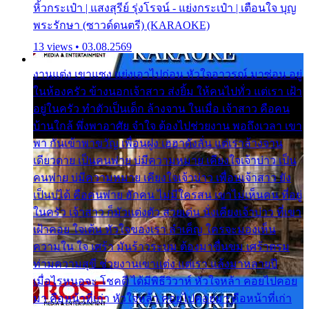
หิ้วกระเป๋า | แสงสุรีย์ รุ่งโรจน์ - แย่งกระเป๋า | เตือนใจ บุญ
พระรักษา (ซาวด์ดนตรี) (KARAOKE)
13 views • 03.08.2569
งานแต่ง เขาแซง แย่งเอาไปก่อน หัวใจอาวรณ์ มาซ่อน อยู่
ในห้องครัว ข้างนอกเจ้าสาว ส่งยิ้ม ให้คนไปทั่ว แต่เรา เฝ้า
อยู่ในครัว ทำตัวเป็นเด็ก ล้างจาน ในเมื่อ เจ้าสาว คือคน
บ้านใกล้ พึ่งพาอาศัย จำใจ ต้องไปช่วยงาน พอถึงเวลา เขา
พา กันเข้าพาขวัญ เพื่อนฝูง เฮฮาดังลั่น แต่เราล้างจาน
เดียวดาย เป็นคนพ่าย บ่มีความหมาย เคียงใจเจ้าบ่าว เป็น
คนพ่าย บ่มีความหมาย เคียงใจเจ้าบ่าว เพื่อนเจ้าสาว ยัง
เป็นบ่ได้ คือคนพ่าย ฮักคน ไม่มีใครสน เขาไม่เห็นคน ที่อยู่
ในครัว เจ้าสาว ก็มัวแต่งตัว สวยเด่น นั่งเคียงเจ้าบ่าว ที่เขา
เฝ้าคอย ใจเต้น หัวใจของเรา ลำเค็ญ ใครจะมองเห็น
ความใน ใจ เศร้า มันร้าวระบม ต้องมาขื่นขม เศร้าตรม
ท่ามความสุขี ช่วยงานเขาแต่ง แต่เรา แล้งมาหลายปี
เมื่อไรหนอจะ โชคดี ได้มีพิธีวิวาห์ หัวใจหล้า คอยไปคอย
มา คือหน้าที่เก่า หัวใจหล้า คอยไปคอยมา คือหน้าที่เก่า