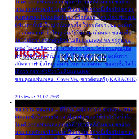
ไมตรี จากแฟนเพลง ทุกทุกที่ ปราณีหลั่งไหล ผมขอฝาก
นาม ยอดรักเอาไว้ โปรดเป็นแรงใจ อย่างนี้เรื่อยไป ขอ อยู่
คู่แฟนเพลง ไม่เคยคิดว่าเก่ง หรือดังกว่าใคร..ใคร พระคุณ
ผู้ฟัง เท่านั้นยิ่งใหญ่ ที่เป็นแรงใจ ให้ผมดังมา.. ขอ องค์เท
วา สถิตฟากฟ้ายิ่งใหญ่ คุ้มภัยให้ท่าน เถิดหนา ขอจงเชื่อ
ใจ ไว้เถิดว่า ตราบชั่วชีวา ไม่ลืมแฟนเพลง ขอ อยู่คู่แฟน
เพลง ไม่เคยคิดว่าเก่ง หรือดังกว่าใคร..ใคร พระคุณผู้ฟัง
เท่านั้นยิ่งใหญ่ ที่เป็นแรงใจ ให้ผมดังมา.. ขอ องค์เทวา
สถิตฟากฟ้ายิ่งใหญ่ คุ้มภัยให้ท่าน เถิดหนา ขอจงเชื่อใจ ไว้
เถิดว่า ตราบชั่วชีวา ไม่ลืมแฟนเพลง
ขอบคุณแฟนเพลง - Cover Ver. (ซาวด์ดนตรี) (KARAOKE)
29 views • 31.07.2569
ขอ กราบ ขอบคุณ.... ที่ได้รับไออุ่น การุณ จากแฟน เพลง
ผมแสนชื่นใจ หายวังเวง เมื่อแฟนเพลง ให้กำลังใจ น้ำใจ
ไมตรี จากแฟนเพลง ทุกทุกที่ ปราณีหลั่งไหล ผมขอฝาก
นาม ยอดรักเอาไว้ โปรดเป็นแรงใจ อย่างนี้เรื่อยไป ขอ อยู่