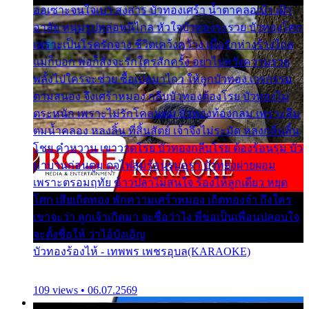
ออเซาะจนใจเบา สงสาร บัวทองเศร้า น้ำตาคลอเบ้า เฝ้า
อาลัย หนุ่มรูปหล่อหนีไกล หัวใจบัวทองระรวย บัวทองโศก
เพราะเป็นโรครักจาง ชีวิตเคว้งคว้าง เมื่อรักห่างร้างไกล
แม่ก็บอก พ่อก็สั่งจะรักใครสักครั้ง อย่าไปหวังความรวย
พลั้งไปใครจะช่วย ซื้อเปลมาไกว ให้ลูกบัวทอง เวรกรรม
ตามสนอง จึงเศร้าหมอง กลีบบัวทองต้องโรย บัวทองไม่
ตระหนัก เพราะไม่รักโคลนตม บัวทองท้องกลม เพราะลืม
ตมน้ำคลอง หลงลิ้น ที่สิ้นสัตย์ เจ้าจึงไม่ระมัด หลงกลิ่นลิ้น
โชย คำหวาน เขาวาดโรย บัวทองกลีบโรย ต้องร้อนรุม บัว
มาบานก่อนตูม ดุจไฟสุมร้อนรุมอุรา บัวทองผ่ายผอม
เพราะตรอมฤทัย ข้าวปลาไม่สนใจ ร้องไห้ลูกเดียว หยุด
โศก เสียเถิดทอง พักความเศร้าหมอง เถิดทองจ๋า ถึงใคร
เขาจะว่า ลูกเจ้าเกิดมา จะชื่อว่าไง พี่ขอเป็นเพื่อนปลอบใจ
จะตั้งชื่อให้ ว่าไอ้บังเอิญ
บัวทองร้องไห้ - เทพพร เพชรอุบล(KARAOKE)
109 views • 06.07.2569