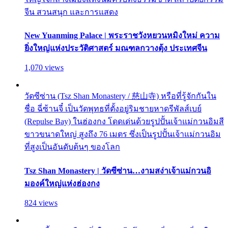
จีน สวนสนุก และการแสดง
New Yuanming Palace | พระราชวังหยวนหมิงใหม่ ความ
ยิ่งใหญ่แห่งประวัติศาสตร์ มณฑลกวางตุ้ง ประเทศจีน
1,070 views
วัดซีซ่าน (Tsz Shan Monastery / 慈山寺) หรือที่รู้จักกันใน
ชื่อ ฉี่ซ้านจี๋ เป็นวัดพุทธที่ตั้งอยู่ริมชายหาดรีพัลส์เบย์
(Repulse Bay) ในฮ่องกง โดดเด่นด้วยรูปปั้นเจ้าแม่กวนอิมสี
ขาวขนาดใหญ่ สูงถึง 76 เมตร ซึ่งเป็นรูปปั้นเจ้าแม่กวนอิม
ที่สูงเป็นอันดับต้นๆ ของโลก
Tsz Shan Monastery | วัดซีซ่าน…งามสง่าเจ้าแม่กวนอิ
มองค์ใหญ่แห่งฮ่องกง
824 views