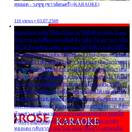
สุดยอด - วงซูซู (ซาวด์ดนตรี) (KARAOKE)
116 views • 03.07.2569
พ่อส่งเงินสามพัน ให้ฉันเรียนราม ได้อีกสักสามพัน ฉันคง
บ๊าย บาย จะไปซื้อกางเกงยีนส์ ลีวายส์มาใส่ เพราะเราเป็น
เด็กใต้ ลีวายส์อย่างเดียว อยากจะโชว์ถึงหิวโซ เด็กใต้ก็ไม่
หวั่น ตกตัวละหลายพัน กัดฟันซื้อมา ให้เด็กเทพเหลียวมอง
และต้องรู้ว่า เด็กใต้ไม่ธรรมดา แต่สุดยอด เดินโยกย้ายเย
ยวน กวนโอ๊ยพอได้ เพราะว่านุ่งลีวายส์ ตัวใหม่ใส่มา เดิน
เข้ามหาลัย จิ๊กโก๊มองหน้า ท่าจะมีปัญหา ไม่พอใจ ได้เป็น
เรื่องแน่นอน แต่ฉันไม่หวั่น เลยแหลงใต้ถามมัน ว่ามัน
พรั่นพรือ มันตอบว่าไม่พรื่อ เปลี่ยนเป็นยิ้มให้ เจอะเด็กใต้
ด้วยกัน ก็เลยรอด สุดยอด สุดยอด สุดยอด มันสุดยอด สุด
ยอด สุดยอด สุดยอด มันสุดยอด แอบหลงรักสาวราม ที่พัก
ห้องเช่า เธอผิวขาวผมยาว ปากแดงแหลงกลาง ถูกสเป็ก
จริงเธอ อยู่ห้องข้างข้าง อยากเข้าไปแหลงกลาง กลัว
ทองแดง กลับจากรามมาเจอ เธอมาซื้อข้าว แต่ก่อนนั้น