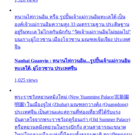
หนานไห่กวนอิม หรือ รูปปั้นเจ้าแม่กวนอิมทะเลใต้ เป็น
องค์เจ้าแม่กวนอิมความสูง 33 เมตรรวมฐาน ประดิษฐาน
อยู่ริมทะเล ไม่ไกลกันนักกับ “วัดเจ้าแม่กวนอิมไม่ยอมไป”
บนเกาะผู่โถวซาน เมืองโจวซาน มณฑลเจ้อเจียง ประเทศ
จีน
Nanhai Guanyin : หนานไห่กวนอิม...รูปปั้นเจ้าแม่กวนอิม
ทะเลใต้, ผู่โถวซาน ประเทศจีน
1,025 views
พระราชวังหยวนหมิงใหม่ (New Yuanming Palace/宮新園
明園) ในเมืองจูไห่ (Zhuhai) มณฑลกวางตุ้ง (Quangdong)
ประเทศจีน เป็นสวนและสถานที่ท่องเที่ยวที่ได้รับแรง
บันดาลใจจากพระราชวังฤดูร้อนเก่า (Old Summer Palace)
หรือหยวนหมิงหยวนในกรุงปักกิ่ง สวนสาธารณะขนาด
ใหญ่ใจกลางเมืองแห่งนี้มีครบทั้งธรรมชาติ สถาปัตยกรรม