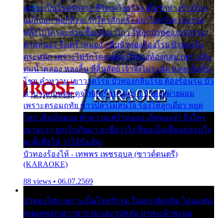
เพราะเป็นโรครักจาง ชีวิตเคว้งคว้าง เมื่อรักห่างร้างไกล
แม่ก็บอก พ่อก็สั่งจะรักใครสักครั้ง อย่าไปหวังความรวย
พลั้งไปใครจะช่วย ซื้อเปลมาไกว ให้ลูกบัวทอง เวรกรรม
ตามสนอง จึงเศร้าหมอง กลีบบัวทองต้องโรย บัวทองไม่
ตระหนัก เพราะไม่รักโคลนตม บัวทองท้องกลม เพราะลืม
ตมน้ำคลอง หลงลิ้น ที่สิ้นสัตย์ เจ้าจึงไม่ระมัด หลงกลิ่นลิ้น
โชย คำหวาน เขาวาดโรย บัวทองกลีบโรย ต้องร้อนรุม บัว
มาบานก่อนตูม ดุจไฟสุมร้อนรุมอุรา บัวทองผ่ายผอม
เพราะตรอมฤทัย ข้าวปลาไม่สนใจ ร้องไห้ลูกเดียว หยุด
โศก เสียเถิดทอง พักความเศร้าหมอง เถิดทองจ๋า ถึงใคร
เขาจะว่า ลูกเจ้าเกิดมา จะชื่อว่าไง พี่ขอเป็นเพื่อนปลอบใจ
จะตั้งชื่อให้ ว่าไอ้บังเอิญ
บัวทองร้องไห้ - เทพพร เพชรอุบล (ซาวด์ดนตรี)
(KARAOKE)
88 views • 06.07.2569
บัวทองโศก เพราะเป็นโรครักรุม ในอกกลัดกลุ้ม โดนแฟน
หนุ่มหลอกเอา เขารวย และรูปหล่อ มาพะเน้าพะนอ