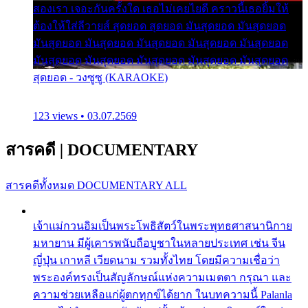
สองเรา เจอะกันครั้งใด เธอไม่เคยไยดี คราวนี้เธอยิ้มให้
ต้องให้ใส่ลีวายส์ สุดยอด สุดยอด มันสุดยอด มันสุดยอด
มันสุดยอด มันสุดยอด มันสุดยอด มันสุดยอด มันสุดยอด
มันสุดยอด มันสุดยอด มันสุดยอด มันสุดยอด มันสุดยอด
สุดยอด - วงซูซู (KARAOKE)
123 views • 03.07.2569
สารคดี
|
DOCUMENTARY
สารคดีทั้งหมด
DOCUMENTARY ALL
เจ้าแม่กวนอิมเป็นพระโพธิสัตว์ในพระพุทธศาสนานิกาย
มหายาน มีผู้เคารพนับถือบูชาในหลายประเทศ เช่น จีน
ญี่ปุ่น เกาหลี เวียดนาม รวมทั้งไทย โดยมีความเชื่อว่า
พระองค์ทรงเป็นสัญลักษณ์แห่งความเมตตา กรุณา และ
ความช่วยเหลือแก่ผู้ตกทุกข์ได้ยาก ในบทความนี้ Palanla