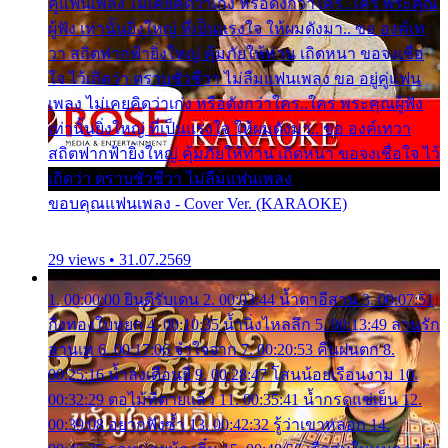
คู่แฟนเพลง ไม่เคยคิดว่าเก่ง หรือดังกว่าใคร..ใคร พระคุณ
ผู้ฟัง เท่านั้นยิ่งใหญ่ ที่เป็นแรงใจ ให้ผมดังมา.. ขอ องค์เท
วา สถิตฟากฟ้ายิ่งใหญ่ คุ้มภัยให้ท่าน เถิดหนา ขอจงเชื่อ
ใจ ไว้เถิดว่า ตราบชั่วชีวา ไม่ลืมแฟนเพลง ขอ อยู่คู่แฟน
เพลง ไม่เคยคิดว่าเก่ง หรือดังกว่าใคร..ใคร พระคุณผู้ฟัง
เท่านั้นยิ่งใหญ่ ที่เป็นแรงใจ ให้ผมดังมา.. ขอ องค์เทวา
สถิตฟากฟ้ายิ่งใหญ่ คุ้มภัยให้ท่าน เถิดหนา ขอจงเชื่อใจ ไว้
เถิดว่า ตราบชั่วชีวา ไม่ลืมแฟนเพลง
ขอบคุณแฟนเพลง - Cover Ver. (KARAOKE)
29 views • 31.07.2569
1. 00:00:00 ยินดีรับเดน 2. 00:03:44 น้ำตาอีสาน 3. 00:07:51
กิ่งทองใบหยก 4. 00:10:35 น้ำนิ่งไหลลึก 5. 00:13:49 ลานรัก
ลานเท 6. 00:17:06 จำใจจาก 7. 00:20:53 คืนฝนตก 8.
00:25:16 น้ำลงเดือนยี่ 9. 00:28:47 โสนน้อยเรือนงาม 10.
00:32:29 ตอไม้ที่ตายแล้ว 11. 00:35:41 น้ำกรดแช่เย็น 12.
00:39:08 อยากฟังซ้ำ 13. 00:42:32 รู้ว่าเขาหลอก 14.