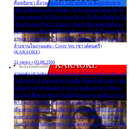
คือหยังเขา มีงานแต่งแล้ว ไปล้างแต่จาน ดั่งถูกประหาร
เมื่อเขาชื่นบาน แต่เราขื่นขม โอ้ รัก ลอยลม ไม่สม ดัง ใจ
ล้างจานคอยคู่ ไม่รู้ อีกนานเท่าใด จะได้ เลื่อนขั้นบันได ได้
เป็น ตำแหน่งเจ้าสาว มันเหงา เห็นเขามีคู่ ซมดู มีคู่ก็ม่วน
เข้าพาขวัญ เสียงโห่ตึงตึง มันซึ้ง อยู่แก่ใจ มื้อใด๋หนอ สิเป็น
งานเฮา มัวซอยเขา ใจเฮาซิด้าน มันทรมาน จับจาน เอย…
ล้างจานในงานแต่ง - Cover Ver. (ซาวด์ดนตรี)
(KARAOKE)
21 views • 03.08.2569
งานแต่ง เขาแซง แย่งเอาไปก่อน หัวใจอาวรณ์ มาซ่อน อยู่
ในห้องครัว ข้างนอกเจ้าสาว ส่งยิ้ม ให้คนไปทั่ว แต่เรา เฝ้า
อยู่ในครัว ทำตัวเป็นเด็ก ล้างจาน ในเมื่อ เจ้าสาว คือคน
บ้านใกล้ พึ่งพาอาศัย จำใจ ต้องไปช่วยงาน พอถึงเวลา เขา
พา กันเข้าพาขวัญ เพื่อนฝูง เฮฮาดังลั่น แต่เราล้างจาน
เดียวดาย เป็นคนพ่าย บ่มีความหมาย เคียงใจเจ้าบ่าว เป็น
คนพ่าย บ่มีความหมาย เคียงใจเจ้าบ่าว เพื่อนเจ้าสาว ยัง
เป็นบ่ได้ คือคนพ่าย ฮักคน ไม่มีใครสน เขาไม่เห็นคน ที่อยู่