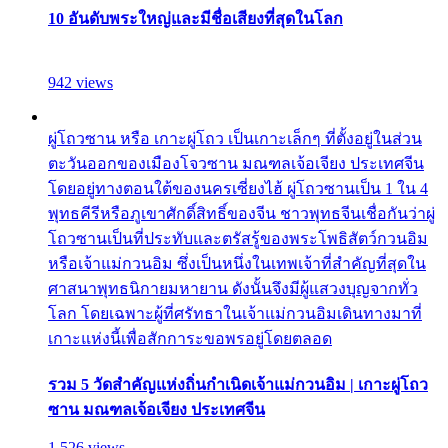
10 อันดับพระใหญ่และมีชื่อเสียงที่สุดในโลก
942 views
ผู่โถวซาน หรือ เกาะผู่โถว เป็นเกาะเล็กๆ ที่ตั้งอยู่ในส่วน
ตะวันออกของเมืองโจวซาน มณฑลเจ้อเจียง ประเทศจีน
โดยอยู่ทางตอนใต้ของนครเซี่ยงไฮ้ ผู่โถวซานเป็น 1 ใน 4
พุทธคีรีหรือภูเขาศักดิ์สิทธิ์ของจีน ชาวพุทธจีนเชื่อกันว่าผู่
โถวซานเป็นที่ประทับและตรัสรู้ของพระโพธิสัตว์กวนอิม
หรือเจ้าแม่กวนอิม ซึ่งเป็นหนึ่งในเทพเจ้าที่สำคัญที่สุดใน
ศาสนาพุทธนิกายมหายาน ดังนั้นจึงมีผู้แสวงบุญจากทั่ว
โลก โดยเฉพาะผู้ที่ศรัทธาในเจ้าแม่กวนอิมเดินทางมาที่
เกาะแห่งนี้เพื่อสักการะขอพรอยู่โดยตลอด
รวม 5 วัดสำคัญแห่งถิ่นกำเนิดเจ้าแม่กวนอิม | เกาะผู่โถว
ซาน มณฑลเจ้อเจียง ประเทศจีน
1,526 views