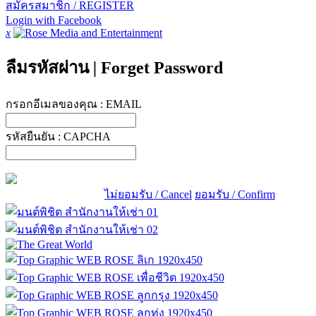
สมัครสมาชิก / REGISTER
Login with Facebook
x
ลืมรหัสผ่าน
|
Forget Password
กรอกอีเมลของคุณ :
EMAIL
รหัสยืนยัน :
CAPCHA
ไม่ยอมรับ / Cancel
ยอมรับ / Confirm