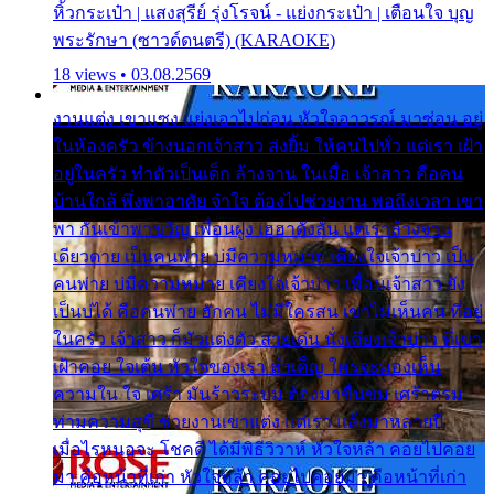
หิ้วกระเป๋า | แสงสุรีย์ รุ่งโรจน์ - แย่งกระเป๋า | เตือนใจ บุญ
พระรักษา (ซาวด์ดนตรี) (KARAOKE)
18 views • 03.08.2569
งานแต่ง เขาแซง แย่งเอาไปก่อน หัวใจอาวรณ์ มาซ่อน อยู่
ในห้องครัว ข้างนอกเจ้าสาว ส่งยิ้ม ให้คนไปทั่ว แต่เรา เฝ้า
อยู่ในครัว ทำตัวเป็นเด็ก ล้างจาน ในเมื่อ เจ้าสาว คือคน
บ้านใกล้ พึ่งพาอาศัย จำใจ ต้องไปช่วยงาน พอถึงเวลา เขา
พา กันเข้าพาขวัญ เพื่อนฝูง เฮฮาดังลั่น แต่เราล้างจาน
เดียวดาย เป็นคนพ่าย บ่มีความหมาย เคียงใจเจ้าบ่าว เป็น
คนพ่าย บ่มีความหมาย เคียงใจเจ้าบ่าว เพื่อนเจ้าสาว ยัง
เป็นบ่ได้ คือคนพ่าย ฮักคน ไม่มีใครสน เขาไม่เห็นคน ที่อยู่
ในครัว เจ้าสาว ก็มัวแต่งตัว สวยเด่น นั่งเคียงเจ้าบ่าว ที่เขา
เฝ้าคอย ใจเต้น หัวใจของเรา ลำเค็ญ ใครจะมองเห็น
ความใน ใจ เศร้า มันร้าวระบม ต้องมาขื่นขม เศร้าตรม
ท่ามความสุขี ช่วยงานเขาแต่ง แต่เรา แล้งมาหลายปี
เมื่อไรหนอจะ โชคดี ได้มีพิธีวิวาห์ หัวใจหล้า คอยไปคอย
มา คือหน้าที่เก่า หัวใจหล้า คอยไปคอยมา คือหน้าที่เก่า