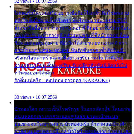
32 views • 10.07.2569
ไม่เคยรักใครแน่หรือ อยากเชื่อถือก็ไม่กล้า ติ๋มใช่คนสวย
ตรึงใจ ติ๋มใช่งามซึ้งตรึงตรา พี่หรือจะมาหมายร่วมชีวี ก็
คนเขาลืออื้อฉาว ว่าสาวๆรุมตอมพี่ ติ๋มอยากรับรักเหมือน
กัน แต่หวั่นจะช้ำดวงฤดี กลัวแฟนของพี่ชี้หน้าด่าทอ ก็คน
ชื่อต๋อยต้อยตุ้มตุ๋ยต่าย พี่ยังลืมได้ง่ายๆเลยหนอ แค่ตัวเรา
สาวบ้านนา แสนจะซอมซ่อ ขืนรักขืนรอคงช้ำสักวัน ถ้า
จริงเหมือนคำพร่ำเฉลย พี่อย่าเฉยรีบมาหมั้น ถ้าพี่สู่ขอ
ตามธรรมเนียม ติ๋มจะเตรียมรับเกลียวสัมพันธ์ ผิดหวังไม่
หวั่นขอยอมได้เคียง
รักติ๋มแน่หรือ - หงษ์ทอง ดาวอุดร (KARAOKE)
33 views • 10.07.2569
บัวทองโศก เพราะเป็นโรครักรุม ในอกกลัดกลุ้ม โดนแฟน
หนุ่มหลอกเอา เขารวย และรูปหล่อ มาพะเน้าพะนอ
ออเซาะจนใจเบา สงสาร บัวทองเศร้า น้ำตาคลอเบ้า เฝ้า
อาลัย หนุ่มรูปหล่อหนีไกล หัวใจบัวทองระรวย บัวทองโศก