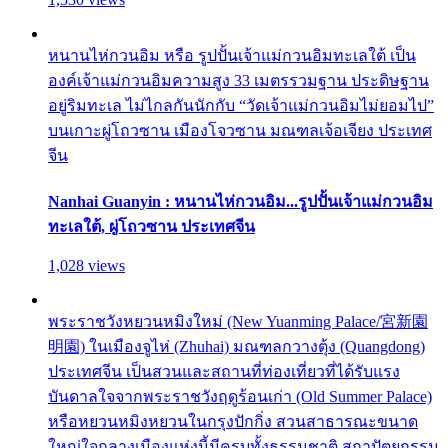
หนานไห่กวนอิม หรือ รูปปั้นเจ้าแม่กวนอิมทะเลใต้ เป็น
องค์เจ้าแม่กวนอิมความสูง 33 เมตรรวมฐาน ประดิษฐาน
อยู่ริมทะเล ไม่ไกลกันนักกับ “วัดเจ้าแม่กวนอิมไม่ยอมไป”
บนเกาะผู่โถวซาน เมืองโจวซาน มณฑลเจ้อเจียง ประเทศ
จีน
Nanhai Guanyin : หนานไห่กวนอิม...รูปปั้นเจ้าแม่กวนอิม
ทะเลใต้, ผู่โถวซาน ประเทศจีน
1,028 views
พระราชวังหยวนหมิงใหม่ (New Yuanming Palace/宮新園
明園) ในเมืองจูไห่ (Zhuhai) มณฑลกวางตุ้ง (Quangdong)
ประเทศจีน เป็นสวนและสถานที่ท่องเที่ยวที่ได้รับแรง
บันดาลใจจากพระราชวังฤดูร้อนเก่า (Old Summer Palace)
หรือหยวนหมิงหยวนในกรุงปักกิ่ง สวนสาธารณะขนาด
ใหญ่ใจกลางเมืองแห่งนี้มีครบทั้งธรรมชาติ สถาปัตยกรรม