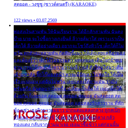
สุดยอด - วงซูซู (ซาวด์ดนตรี) (KARAOKE)
122 views • 03.07.2569
พ่อส่งเงินสามพัน ให้ฉันเรียนราม ได้อีกสักสามพัน ฉันคง
บ๊าย บาย จะไปซื้อกางเกงยีนส์ ลีวายส์มาใส่ เพราะเราเป็น
เด็กใต้ ลีวายส์อย่างเดียว อยากจะโชว์ถึงหิวโซ เด็กใต้ก็ไม่
หวั่น ตกตัวละหลายพัน กัดฟันซื้อมา ให้เด็กเทพเหลียวมอง
และต้องรู้ว่า เด็กใต้ไม่ธรรมดา แต่สุดยอด เดินโยกย้ายเย
ยวน กวนโอ๊ยพอได้ เพราะว่านุ่งลีวายส์ ตัวใหม่ใส่มา เดิน
เข้ามหาลัย จิ๊กโก๊มองหน้า ท่าจะมีปัญหา ไม่พอใจ ได้เป็น
เรื่องแน่นอน แต่ฉันไม่หวั่น เลยแหลงใต้ถามมัน ว่ามัน
พรั่นพรือ มันตอบว่าไม่พรื่อ เปลี่ยนเป็นยิ้มให้ เจอะเด็กใต้
ด้วยกัน ก็เลยรอด สุดยอด สุดยอด สุดยอด มันสุดยอด สุด
ยอด สุดยอด สุดยอด มันสุดยอด แอบหลงรักสาวราม ที่พัก
ห้องเช่า เธอผิวขาวผมยาว ปากแดงแหลงกลาง ถูกสเป็ก
จริงเธอ อยู่ห้องข้างข้าง อยากเข้าไปแหลงกลาง กลัว
ทองแดง กลับจากรามมาเจอ เธอมาซื้อข้าว แต่ก่อนนั้น