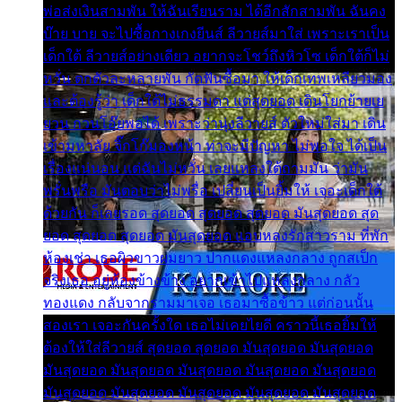
พ่อส่งเงินสามพัน ให้ฉันเรียนราม ได้อีกสักสามพัน ฉันคง
บ๊าย บาย จะไปซื้อกางเกงยีนส์ ลีวายส์มาใส่ เพราะเราเป็น
เด็กใต้ ลีวายส์อย่างเดียว อยากจะโชว์ถึงหิวโซ เด็กใต้ก็ไม่
หวั่น ตกตัวละหลายพัน กัดฟันซื้อมา ให้เด็กเทพเหลียวมอง
และต้องรู้ว่า เด็กใต้ไม่ธรรมดา แต่สุดยอด เดินโยกย้ายเย
ยวน กวนโอ๊ยพอได้ เพราะว่านุ่งลีวายส์ ตัวใหม่ใส่มา เดิน
เข้ามหาลัย จิ๊กโก๊มองหน้า ท่าจะมีปัญหา ไม่พอใจ ได้เป็น
เรื่องแน่นอน แต่ฉันไม่หวั่น เลยแหลงใต้ถามมัน ว่ามัน
พรั่นพรือ มันตอบว่าไม่พรื่อ เปลี่ยนเป็นยิ้มให้ เจอะเด็กใต้
ด้วยกัน ก็เลยรอด สุดยอด สุดยอด สุดยอด มันสุดยอด สุด
ยอด สุดยอด สุดยอด มันสุดยอด แอบหลงรักสาวราม ที่พัก
ห้องเช่า เธอผิวขาวผมยาว ปากแดงแหลงกลาง ถูกสเป็ก
จริงเธอ อยู่ห้องข้างข้าง อยากเข้าไปแหลงกลาง กลัว
ทองแดง กลับจากรามมาเจอ เธอมาซื้อข้าว แต่ก่อนนั้น
สองเรา เจอะกันครั้งใด เธอไม่เคยไยดี คราวนี้เธอยิ้มให้
ต้องให้ใส่ลีวายส์ สุดยอด สุดยอด มันสุดยอด มันสุดยอด
มันสุดยอด มันสุดยอด มันสุดยอด มันสุดยอด มันสุดยอด
มันสุดยอด มันสุดยอด มันสุดยอด มันสุดยอด มันสุดยอด