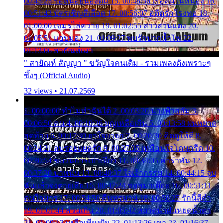
00:45:25 รอหน่อยน้องติ๋ม 15. 00:48:56 เรือล่มในหนอง 16.
00:51:43 บัตรเชิญสีเลือด 17. 00:56:07 อดีตรักโรงทอ 18.
01:00:00 เขมรไล่ควาย 19. 01:02:55 สาวสวนแตง 20.
01:05:51 แอบมอง 21. 01:09:27 พบรักปากน้ำโพ 22.
01:13:06 สายัณห์เมา
" สายัณห์ สัญญา " ขวัญใจคนเดิม - รวมเพลงดังเพราะๆ
ซึ้งๆ (Official Audio)
32 views • 21.07.2569
1. 00:00:00 ทำไมทำฉันได้ 2. 00:03:20 นางฟ้าสลัม 3.
00:06:50 คน 4. 00:10:36 บุญเหลือเกิน 5. 00:13:58 ฝนหยาด
สุดท้าย 6. 00:17:30 ยาใจยาจก 7. 00:20:30 คิดดูให้ดี 8.
00:24:21 ลบรอยแผลรัก 9. 00:27:35 เหมือนใจโดนกรีด 10.
00:30:54 ขบวนการเปาเปียว 11. 00:34:05 คำรำพัน 12.
00:37:20 ปาหนัน 13. 00:40:37 ใจเจ้ากรรม 14. 00:44:15 จูบ
ฉันแล้วจงตายเสีย 15. 00:47:24 ขอสูมาเต๊อะ 16. 00:51:11
คนใจมาร 17. 00:54:50 คืนทรมาน 18. 00:58:25 รักนี้สีดำ
19. 01:01:44 ส่วนเกิน 20. 01:05:42 หยาดน้ำฝนหยดน้ำตา
21. 01:09:13 เหลือเพียงฝัน 22. 01:13:26 เขา 23. 01:16:37