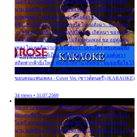
ไมตรี จากแฟนเพลง ทุกทุกที่ ปราณีหลั่งไหล ผมขอฝาก
นาม ยอดรักเอาไว้ โปรดเป็นแรงใจ อย่างนี้เรื่อยไป ขอ อยู่
คู่แฟนเพลง ไม่เคยคิดว่าเก่ง หรือดังกว่าใคร..ใคร พระคุณ
ผู้ฟัง เท่านั้นยิ่งใหญ่ ที่เป็นแรงใจ ให้ผมดังมา.. ขอ องค์เท
วา สถิตฟากฟ้ายิ่งใหญ่ คุ้มภัยให้ท่าน เถิดหนา ขอจงเชื่อ
ใจ ไว้เถิดว่า ตราบชั่วชีวา ไม่ลืมแฟนเพลง ขอ อยู่คู่แฟน
เพลง ไม่เคยคิดว่าเก่ง หรือดังกว่าใคร..ใคร พระคุณผู้ฟัง
เท่านั้นยิ่งใหญ่ ที่เป็นแรงใจ ให้ผมดังมา.. ขอ องค์เทวา
สถิตฟากฟ้ายิ่งใหญ่ คุ้มภัยให้ท่าน เถิดหนา ขอจงเชื่อใจ ไว้
เถิดว่า ตราบชั่วชีวา ไม่ลืมแฟนเพลง
ขอบคุณแฟนเพลง - Cover Ver. (ซาวด์ดนตรี) (KARAOKE)
34 views • 31.07.2569
ขอ กราบ ขอบคุณ.... ที่ได้รับไออุ่น การุณ จากแฟน เพลง
ผมแสนชื่นใจ หายวังเวง เมื่อแฟนเพลง ให้กำลังใจ น้ำใจ
ไมตรี จากแฟนเพลง ทุกทุกที่ ปราณีหลั่งไหล ผมขอฝาก
นาม ยอดรักเอาไว้ โปรดเป็นแรงใจ อย่างนี้เรื่อยไป ขอ อยู่