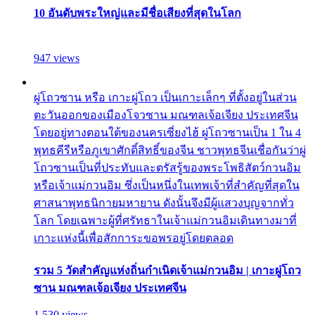
10 อันดับพระใหญ่และมีชื่อเสียงที่สุดในโลก
947 views
ผู่โถวซาน หรือ เกาะผู่โถว เป็นเกาะเล็กๆ ที่ตั้งอยู่ในส่วน
ตะวันออกของเมืองโจวซาน มณฑลเจ้อเจียง ประเทศจีน
โดยอยู่ทางตอนใต้ของนครเซี่ยงไฮ้ ผู่โถวซานเป็น 1 ใน 4
พุทธคีรีหรือภูเขาศักดิ์สิทธิ์ของจีน ชาวพุทธจีนเชื่อกันว่าผู่
โถวซานเป็นที่ประทับและตรัสรู้ของพระโพธิสัตว์กวนอิม
หรือเจ้าแม่กวนอิม ซึ่งเป็นหนึ่งในเทพเจ้าที่สำคัญที่สุดใน
ศาสนาพุทธนิกายมหายาน ดังนั้นจึงมีผู้แสวงบุญจากทั่ว
โลก โดยเฉพาะผู้ที่ศรัทธาในเจ้าแม่กวนอิมเดินทางมาที่
เกาะแห่งนี้เพื่อสักการะขอพรอยู่โดยตลอด
รวม 5 วัดสำคัญแห่งถิ่นกำเนิดเจ้าแม่กวนอิม | เกาะผู่โถว
ซาน มณฑลเจ้อเจียง ประเทศจีน
1,530 views