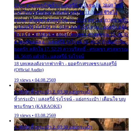
24:27 สามเณรกำพร้า - แสงสุรีย์ รุ่งโรจน์ 10. 28:08 ไม่มี
เวลาไปหาเมียน้อย - ยอดรัก สลักใจ 11. 31:29 ชีวิตไอ้
ธรรม - ศรเพชร ศรสุพรรณ 12. 35:26 ทหารอากาศขาดรัก
- แสงสุรีย์ รุ่งโรจน์ 13. 39:01 คนหัวใจโทรม - ยอดรัก สลัก
ใจ 14. 42:49 ไอ้หวังตายแน่ - ศรเพชร ศรสุพรรณ 15. 46:35
ธาตุแท้ของเธอ - แสงสุรีย์ รุ่งโรจน์ 16. 49:57 กำนันกำใน -
ยอดรัก สลักใจ 17. 52:29 สาวบริสุทธิ์ - ศรเพชร ศรสุพรรณ
18. 56:05 แต๋วจ๋า - แสงสุรีย์ รุ่งโรจน์
18 บทเพลงดังจากฟากฟ้า - ยอดรัก/ศรเพชร/แสงสุรีย์
(Official Audio)
19 views • 04.08.2569
1. 00:00 หิ้วกระเป๋า 2. 03:30 แย่งกระเป๋า
หิ้วกระเป๋า | แสงสุรีย์ รุ่งโรจน์ - แย่งกระเป๋า | เตือนใจ บุญ
พระรักษา (KARAOKE)
19 views • 03.08.2569
1. 00:00 หิ้วกระเป๋า 2. 03:30 แย่งกระเป๋า