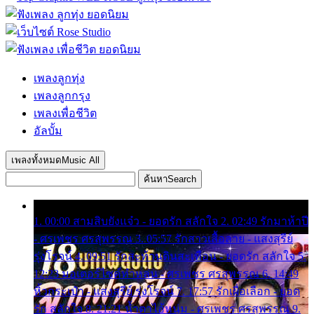
เพลงลูกทุ่ง
เพลงลูกกรุง
เพลงเพื่อชีวิต
อัลบั้ม
เพลงทั้งหมด
Music All
ค้นหา
Search
1. 00:00 สามสิบยังแจ๋ว - ยอดรัก สลักใจ 2. 02:49 รักมาห้าปี
- ศรเพชร ศรสุพรรณ 3. 05:57 รักสาวเสื้อลาย - แสงสุรีย์
รุ่งโรจน์ 4. 09:51 รักสะท้านดินสะเทือน - ยอดรัก สลักใจ 5.
12:23 มอเตอร์ไซค์ทำหล่น - ศรเพชร ศรสุพรรณ 6. 14:49
หิ้วกระเป๋า - แสงสุรีย์ รุ่งโรจน์ 7. 17:57 รักเผื่อเลือก - ยอด
รัก สลักใจ 8. 21:21 น้ำตาไอ้หนุ่ม - ศรเพชร ศรสุพรรณ 9.