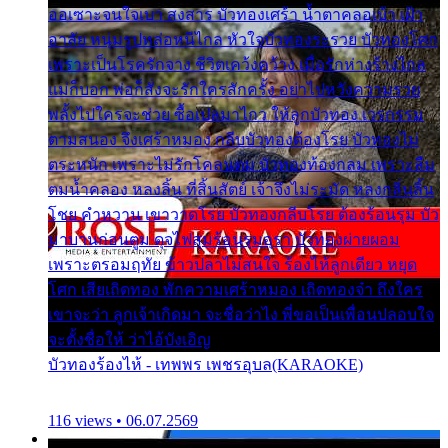
ออเซาะจนใจเบา สงสาร บัวทองเศร้า น้ำตาคลอเบ้า เฝ้า
อาลัย หนุ่มรูปหล่อหนีไกล หัวใจบัวทองระรวย บัวทองโศก
เพราะเป็นโรครักจาง ชีวิตเคว้งคว้าง เมื่อรักห่างร้างไกล
แม่ก็บอก พ่อก็สั่งจะรักใครสักครั้ง อย่าไปหวังความรวย
พลั้งไปใครจะช่วย ซื้อเปลมาไกว ให้ลูกบัวทอง เวรกรรม
ตามสนอง จึงเศร้าหมอง กลีบบัวทองต้องโรย บัวทองไม่
ตระหนัก เพราะไม่รักโคลนตม บัวทองท้องกลม เพราะลืม
ตมน้ำคลอง หลงลิ้น ที่สิ้นสัตย์ เจ้าจึงไม่ระมัด หลงกลิ่นลิ้น
โชย คำหวาน เขาวาดโรย บัวทองกลีบโรย ต้องร้อนรุม บัว
มาบานก่อนตูม ดุจไฟสุมร้อนรุมอุรา บัวทองผ่ายผอม
เพราะตรอมฤทัย ข้าวปลาไม่สนใจ ร้องไห้ลูกเดียว หยุด
โศก เสียเถิดทอง พักความเศร้าหมอง เถิดทองจ๋า ถึงใคร
เขาจะว่า ลูกเจ้าเกิดมา จะชื่อว่าไง พี่ขอเป็นเพื่อนปลอบใจ
จะตั้งชื่อให้ ว่าไอ้บังเอิญ
บัวทองร้องไห้ - เทพพร เพชรอุบล(KARAOKE)
116 views • 06.07.2569