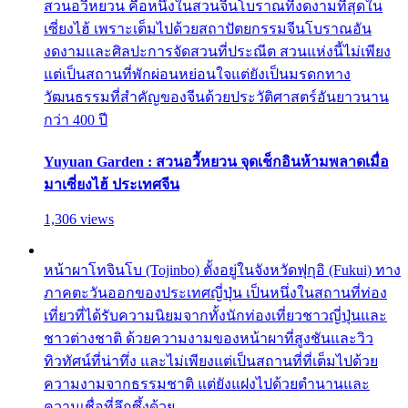
สวนอวี้หยวน คือหนึ่งในสวนจีนโบราณที่งดงามที่สุดใน
เซี่ยงไฮ้ เพราะเต็มไปด้วยสถาปัตยกรรมจีนโบราณอัน
งดงามและศิลปะการจัดสวนที่ประณีต สวนแห่งนี้ไม่เพียง
แต่เป็นสถานที่พักผ่อนหย่อนใจแต่ยังเป็นมรดกทาง
วัฒนธรรมที่สำคัญของจีนด้วยประวัติศาสตร์อันยาวนาน
กว่า 400 ปี
Yuyuan Garden : สวนอวี้หยวน จุดเช็กอินห้ามพลาดเมื่อ
มาเซี่ยงไฮ้ ประเทศจีน
1,306 views
หน้าผาโทจินโบ (Tojinbo) ตั้งอยู่ในจังหวัดฟุกุอิ (Fukui) ทาง
ภาคตะวันออกของประเทศญี่ปุ่น เป็นหนึ่งในสถานที่ท่อง
เที่ยวที่ได้รับความนิยมจากทั้งนักท่องเที่ยวชาวญี่ปุ่นและ
ชาวต่างชาติ ด้วยความงามของหน้าผาที่สูงชันและวิว
ทิวทัศน์ที่น่าทึ่ง และไม่เพียงแต่เป็นสถานที่ที่เต็มไปด้วย
ความงามจากธรรมชาติ แต่ยังแฝงไปด้วยตำนานและ
ความเชื่อที่ลึกซึ้งด้วย