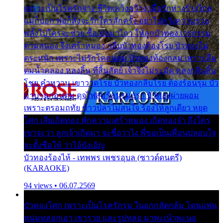
เพราะเป็นโรครักจาง ชีวิตเคว้งคว้าง เมื่อรักห่างร้างไกล
แม่ก็บอก พ่อก็สั่งจะรักใครสักครั้ง อย่าไปหวังความรวย
พลั้งไปใครจะช่วย ซื้อเปลมาไกว ให้ลูกบัวทอง เวรกรรม
ตามสนอง จึงเศร้าหมอง กลีบบัวทองต้องโรย บัวทองไม่
ตระหนัก เพราะไม่รักโคลนตม บัวทองท้องกลม เพราะลืม
ตมน้ำคลอง หลงลิ้น ที่สิ้นสัตย์ เจ้าจึงไม่ระมัด หลงกลิ่นลิ้น
โชย คำหวาน เขาวาดโรย บัวทองกลีบโรย ต้องร้อนรุม บัว
มาบานก่อนตูม ดุจไฟสุมร้อนรุมอุรา บัวทองผ่ายผอม
เพราะตรอมฤทัย ข้าวปลาไม่สนใจ ร้องไห้ลูกเดียว หยุด
โศก เสียเถิดทอง พักความเศร้าหมอง เถิดทองจ๋า ถึงใคร
เขาจะว่า ลูกเจ้าเกิดมา จะชื่อว่าไง พี่ขอเป็นเพื่อนปลอบใจ
จะตั้งชื่อให้ ว่าไอ้บังเอิญ
บัวทองร้องไห้ - เทพพร เพชรอุบล (ซาวด์ดนตรี)
(KARAOKE)
94 views • 06.07.2569
บัวทองโศก เพราะเป็นโรครักรุม ในอกกลัดกลุ้ม โดนแฟน
หนุ่มหลอกเอา เขารวย และรูปหล่อ มาพะเน้าพะนอ