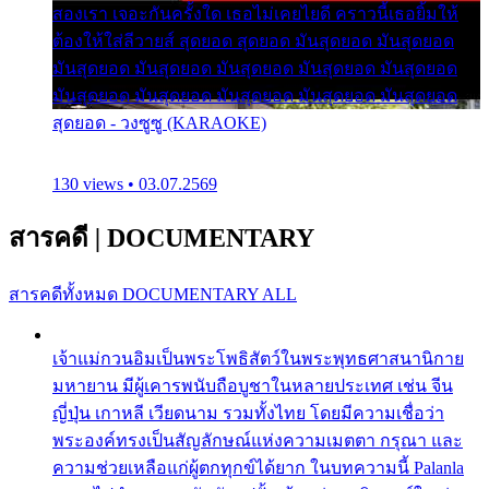
สองเรา เจอะกันครั้งใด เธอไม่เคยไยดี คราวนี้เธอยิ้มให้
ต้องให้ใส่ลีวายส์ สุดยอด สุดยอด มันสุดยอด มันสุดยอด
มันสุดยอด มันสุดยอด มันสุดยอด มันสุดยอด มันสุดยอด
มันสุดยอด มันสุดยอด มันสุดยอด มันสุดยอด มันสุดยอด
สุดยอด - วงซูซู (KARAOKE)
130 views • 03.07.2569
สารคดี
|
DOCUMENTARY
สารคดีทั้งหมด
DOCUMENTARY ALL
เจ้าแม่กวนอิมเป็นพระโพธิสัตว์ในพระพุทธศาสนานิกาย
มหายาน มีผู้เคารพนับถือบูชาในหลายประเทศ เช่น จีน
ญี่ปุ่น เกาหลี เวียดนาม รวมทั้งไทย โดยมีความเชื่อว่า
พระองค์ทรงเป็นสัญลักษณ์แห่งความเมตตา กรุณา และ
ความช่วยเหลือแก่ผู้ตกทุกข์ได้ยาก ในบทความนี้ Palanla