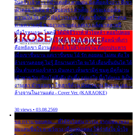
ในครัว เจ้าสาว ก็มัวแต่งตัว สวยเด่น นั่งเคียงเจ้าบ่าว ที่เขา
เฝ้าคอย ใจเต้น หัวใจของเรา ลำเค็ญ ใครจะมองเห็น
ความใน ใจ เศร้า มันร้าวระบม ต้องมาขื่นขม เศร้าตรม
ท่ามความสุขี ช่วยงานเขาแต่ง แต่เรา แล้งมาหลายปี
เมื่อไรหนอจะ โชคดี ได้มีพิธีวิวาห์ หัวใจหล้า คอยไปคอย
มา คือหน้าที่เก่า หัวใจหล้า คอยไปคอยมา คือหน้าที่เก่า
คือหยังเขา มีงานแต่งแล้ว ไปล้างแต่จาน ดั่งถูกประหาร
เมื่อเขาชื่นบาน แต่เราขื่นขม โอ้ รัก ลอยลม ไม่สม ดัง ใจ
ล้างจานคอยคู่ ไม่รู้ อีกนานเท่าใด จะได้ เลื่อนขั้นบันได ได้
เป็น ตำแหน่งเจ้าสาว มันเหงา เห็นเขามีคู่ ซมดู มีคู่ก็ม่วน
เข้าพาขวัญ เสียงโห่ตึงตึง มันซึ้ง อยู่แก่ใจ มื้อใด๋หนอ สิเป็น
งานเฮา มัวซอยเขา ใจเฮาซิด้าน มันทรมาน จับจาน เอย…
ล้างจานในงานแต่ง - Cover Ver. (KARAOKE)
30 views • 03.08.2569
ขอ กราบ ขอบคุณ.... ที่ได้รับไออุ่น การุณ จากแฟน เพลง
ผมแสนชื่นใจ หายวังเวง เมื่อแฟนเพลง ให้กำลังใจ น้ำใจ