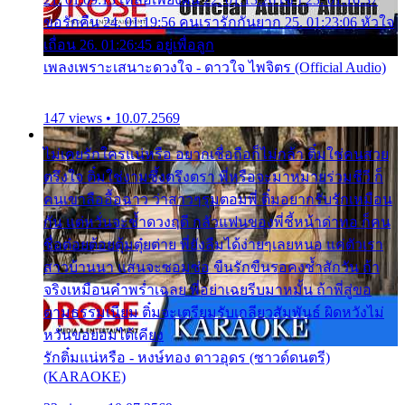
ขอรักคืน 24. 01:19:56 คนเรารักกันยาก 25. 01:23:06 หัวใจ
เถื่อน 26. 01:26:45 อยู่เพื่อลูก
เพลงเพราะเสนาะดวงใจ - ดาวใจ ไพจิตร (Official Audio)
147 views • 10.07.2569
ไม่เคยรักใครแน่หรือ อยากเชื่อถือก็ไม่กล้า ติ๋มใช่คนสวย
ตรึงใจ ติ๋มใช่งามซึ้งตรึงตรา พี่หรือจะมาหมายร่วมชีวี ก็
คนเขาลืออื้อฉาว ว่าสาวๆรุมตอมพี่ ติ๋มอยากรับรักเหมือน
กัน แต่หวั่นจะช้ำดวงฤดี กลัวแฟนของพี่ชี้หน้าด่าทอ ก็คน
ชื่อต๋อยต้อยตุ้มตุ๋ยต่าย พี่ยังลืมได้ง่ายๆเลยหนอ แค่ตัวเรา
สาวบ้านนา แสนจะซอมซ่อ ขืนรักขืนรอคงช้ำสักวัน ถ้า
จริงเหมือนคำพร่ำเฉลย พี่อย่าเฉยรีบมาหมั้น ถ้าพี่สู่ขอ
ตามธรรมเนียม ติ๋มจะเตรียมรับเกลียวสัมพันธ์ ผิดหวังไม่
หวั่นขอยอมได้เคียง
รักติ๋มแน่หรือ - หงษ์ทอง ดาวอุดร (ซาวด์ดนตรี)
(KARAOKE)