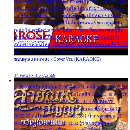
คู่แฟนเพลง ไม่เคยคิดว่าเก่ง หรือดังกว่าใคร..ใคร พระคุณ
ผู้ฟัง เท่านั้นยิ่งใหญ่ ที่เป็นแรงใจ ให้ผมดังมา.. ขอ องค์เท
วา สถิตฟากฟ้ายิ่งใหญ่ คุ้มภัยให้ท่าน เถิดหนา ขอจงเชื่อ
ใจ ไว้เถิดว่า ตราบชั่วชีวา ไม่ลืมแฟนเพลง ขอ อยู่คู่แฟน
เพลง ไม่เคยคิดว่าเก่ง หรือดังกว่าใคร..ใคร พระคุณผู้ฟัง
เท่านั้นยิ่งใหญ่ ที่เป็นแรงใจ ให้ผมดังมา.. ขอ องค์เทวา
สถิตฟากฟ้ายิ่งใหญ่ คุ้มภัยให้ท่าน เถิดหนา ขอจงเชื่อใจ ไว้
เถิดว่า ตราบชั่วชีวา ไม่ลืมแฟนเพลง
ขอบคุณแฟนเพลง - Cover Ver. (KARAOKE)
34 views • 31.07.2569
1. 00:00:00 ยินดีรับเดน 2. 00:03:44 น้ำตาอีสาน 3. 00:07:51
กิ่งทองใบหยก 4. 00:10:35 น้ำนิ่งไหลลึก 5. 00:13:49 ลานรัก
ลานเท 6. 00:17:06 จำใจจาก 7. 00:20:53 คืนฝนตก 8.
00:25:16 น้ำลงเดือนยี่ 9. 00:28:47 โสนน้อยเรือนงาม 10.
00:32:29 ตอไม้ที่ตายแล้ว 11. 00:35:41 น้ำกรดแช่เย็น 12.
00:39:08 อยากฟังซ้ำ 13. 00:42:32 รู้ว่าเขาหลอก 14.