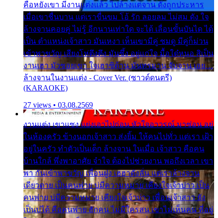
คือหยังเขา มีงานแต่งแล้ว ไปล้างแต่จาน ดั่งถูกประหาร
เมื่อเขาชื่นบาน แต่เราขื่นขม โอ้ รัก ลอยลม ไม่สม ดัง ใจ
ล้างจานคอยคู่ ไม่รู้ อีกนานเท่าใด จะได้ เลื่อนขั้นบันได ได้
เป็น ตำแหน่งเจ้าสาว มันเหงา เห็นเขามีคู่ ซมดู มีคู่ก็ม่วน
เข้าพาขวัญ เสียงโห่ตึงตึง มันซึ้ง อยู่แก่ใจ มื้อใด๋หนอ สิเป็น
งานเฮา มัวซอยเขา ใจเฮาซิด้าน มันทรมาน จับจาน เอย…
ล้างจานในงานแต่ง - Cover Ver. (ซาวด์ดนตรี)
(KARAOKE)
27 views • 03.08.2569
งานแต่ง เขาแซง แย่งเอาไปก่อน หัวใจอาวรณ์ มาซ่อน อยู่
ในห้องครัว ข้างนอกเจ้าสาว ส่งยิ้ม ให้คนไปทั่ว แต่เรา เฝ้า
อยู่ในครัว ทำตัวเป็นเด็ก ล้างจาน ในเมื่อ เจ้าสาว คือคน
บ้านใกล้ พึ่งพาอาศัย จำใจ ต้องไปช่วยงาน พอถึงเวลา เขา
พา กันเข้าพาขวัญ เพื่อนฝูง เฮฮาดังลั่น แต่เราล้างจาน
เดียวดาย เป็นคนพ่าย บ่มีความหมาย เคียงใจเจ้าบ่าว เป็น
คนพ่าย บ่มีความหมาย เคียงใจเจ้าบ่าว เพื่อนเจ้าสาว ยัง
เป็นบ่ได้ คือคนพ่าย ฮักคน ไม่มีใครสน เขาไม่เห็นคน ที่อยู่