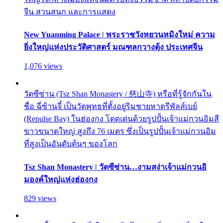
จีน สวนสนุก และการแสดง
New Yuanming Palace | พระราชวังหยวนหมิงใหม่ ความ
ยิ่งใหญ่แห่งประวัติศาสตร์ มณฑลกวางตุ้ง ประเทศจีน
1,076 views
วัดซีซ่าน (Tsz Shan Monastery / 慈山寺) หรือที่รู้จักกันใน
ชื่อ ฉี่ซ้านจี๋ เป็นวัดพุทธที่ตั้งอยู่ริมชายหาดรีพัลส์เบย์
(Repulse Bay) ในฮ่องกง โดดเด่นด้วยรูปปั้นเจ้าแม่กวนอิมสี
ขาวขนาดใหญ่ สูงถึง 76 เมตร ซึ่งเป็นรูปปั้นเจ้าแม่กวนอิม
ที่สูงเป็นอันดับต้นๆ ของโลก
Tsz Shan Monastery | วัดซีซ่าน…งามสง่าเจ้าแม่กวนอิ
มองค์ใหญ่แห่งฮ่องกง
829 views