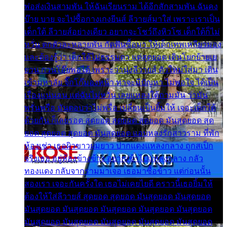
พ่อส่งเงินสามพัน ให้ฉันเรียนราม ได้อีกสักสามพัน ฉันคง
บ๊าย บาย จะไปซื้อกางเกงยีนส์ ลีวายส์มาใส่ เพราะเราเป็น
เด็กใต้ ลีวายส์อย่างเดียว อยากจะโชว์ถึงหิวโซ เด็กใต้ก็ไม่
หวั่น ตกตัวละหลายพัน กัดฟันซื้อมา ให้เด็กเทพเหลียวมอง
และต้องรู้ว่า เด็กใต้ไม่ธรรมดา แต่สุดยอด เดินโยกย้ายเย
ยวน กวนโอ๊ยพอได้ เพราะว่านุ่งลีวายส์ ตัวใหม่ใส่มา เดิน
เข้ามหาลัย จิ๊กโก๊มองหน้า ท่าจะมีปัญหา ไม่พอใจ ได้เป็น
เรื่องแน่นอน แต่ฉันไม่หวั่น เลยแหลงใต้ถามมัน ว่ามัน
พรั่นพรือ มันตอบว่าไม่พรื่อ เปลี่ยนเป็นยิ้มให้ เจอะเด็กใต้
ด้วยกัน ก็เลยรอด สุดยอด สุดยอด สุดยอด มันสุดยอด สุด
ยอด สุดยอด สุดยอด มันสุดยอด แอบหลงรักสาวราม ที่พัก
ห้องเช่า เธอผิวขาวผมยาว ปากแดงแหลงกลาง ถูกสเป็ก
จริงเธอ อยู่ห้องข้างข้าง อยากเข้าไปแหลงกลาง กลัว
ทองแดง กลับจากรามมาเจอ เธอมาซื้อข้าว แต่ก่อนนั้น
สองเรา เจอะกันครั้งใด เธอไม่เคยไยดี คราวนี้เธอยิ้มให้
ต้องให้ใส่ลีวายส์ สุดยอด สุดยอด มันสุดยอด มันสุดยอด
มันสุดยอด มันสุดยอด มันสุดยอด มันสุดยอด มันสุดยอด
มันสุดยอด มันสุดยอด มันสุดยอด มันสุดยอด มันสุดยอด