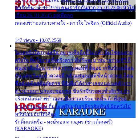
ขอรักคืน 24. 01:19:56 คนเรารักกันยาก 25. 01:23:06 หัวใจ
เถื่อน 26. 01:26:45 อยู่เพื่อลูก
เพลงเพราะเสนาะดวงใจ - ดาวใจ ไพจิตร (Official Audio)
147 views • 10.07.2569
ไม่เคยรักใครแน่หรือ อยากเชื่อถือก็ไม่กล้า ติ๋มใช่คนสวย
ตรึงใจ ติ๋มใช่งามซึ้งตรึงตรา พี่หรือจะมาหมายร่วมชีวี ก็
คนเขาลืออื้อฉาว ว่าสาวๆรุมตอมพี่ ติ๋มอยากรับรักเหมือน
กัน แต่หวั่นจะช้ำดวงฤดี กลัวแฟนของพี่ชี้หน้าด่าทอ ก็คน
ชื่อต๋อยต้อยตุ้มตุ๋ยต่าย พี่ยังลืมได้ง่ายๆเลยหนอ แค่ตัวเรา
สาวบ้านนา แสนจะซอมซ่อ ขืนรักขืนรอคงช้ำสักวัน ถ้า
จริงเหมือนคำพร่ำเฉลย พี่อย่าเฉยรีบมาหมั้น ถ้าพี่สู่ขอ
ตามธรรมเนียม ติ๋มจะเตรียมรับเกลียวสัมพันธ์ ผิดหวังไม่
หวั่นขอยอมได้เคียง
รักติ๋มแน่หรือ - หงษ์ทอง ดาวอุดร (ซาวด์ดนตรี)
(KARAOKE)