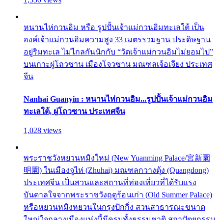
หนานไห่กวนอิม หรือ รูปปั้นเจ้าแม่กวนอิมทะเลใต้ เป็น
องค์เจ้าแม่กวนอิมความสูง 33 เมตรรวมฐาน ประดิษฐาน
อยู่ริมทะเล ไม่ไกลกันนักกับ “วัดเจ้าแม่กวนอิมไม่ยอมไป”
บนเกาะผู่โถวซาน เมืองโจวซาน มณฑลเจ้อเจียง ประเทศ
จีน
Nanhai Guanyin : หนานไห่กวนอิม...รูปปั้นเจ้าแม่กวนอิม
ทะเลใต้, ผู่โถวซาน ประเทศจีน
1,028 views
พระราชวังหยวนหมิงใหม่ (New Yuanming Palace/宮新園
明園) ในเมืองจูไห่ (Zhuhai) มณฑลกวางตุ้ง (Quangdong)
ประเทศจีน เป็นสวนและสถานที่ท่องเที่ยวที่ได้รับแรง
บันดาลใจจากพระราชวังฤดูร้อนเก่า (Old Summer Palace)
หรือหยวนหมิงหยวนในกรุงปักกิ่ง สวนสาธารณะขนาด
ใหญ่ใจกลางเมืองแห่งนี้มีครบทั้งธรรมชาติ สถาปัตยกรรม