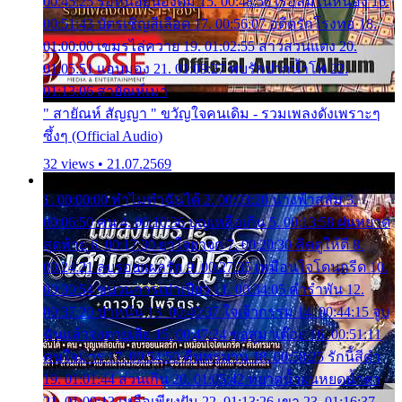
00:45:25 รอหน่อยน้องติ๋ม 15. 00:48:56 เรือล่มในหนอง 16.
00:51:43 บัตรเชิญสีเลือด 17. 00:56:07 อดีตรักโรงทอ 18.
01:00:00 เขมรไล่ควาย 19. 01:02:55 สาวสวนแตง 20.
01:05:51 แอบมอง 21. 01:09:27 พบรักปากน้ำโพ 22.
01:13:06 สายัณห์เมา
" สายัณห์ สัญญา " ขวัญใจคนเดิม - รวมเพลงดังเพราะๆ
ซึ้งๆ (Official Audio)
32 views • 21.07.2569
1. 00:00:00 ทำไมทำฉันได้ 2. 00:03:20 นางฟ้าสลัม 3.
00:06:50 คน 4. 00:10:36 บุญเหลือเกิน 5. 00:13:58 ฝนหยาด
สุดท้าย 6. 00:17:30 ยาใจยาจก 7. 00:20:30 คิดดูให้ดี 8.
00:24:21 ลบรอยแผลรัก 9. 00:27:35 เหมือนใจโดนกรีด 10.
00:30:54 ขบวนการเปาเปียว 11. 00:34:05 คำรำพัน 12.
00:37:20 ปาหนัน 13. 00:40:37 ใจเจ้ากรรม 14. 00:44:15 จูบ
ฉันแล้วจงตายเสีย 15. 00:47:24 ขอสูมาเต๊อะ 16. 00:51:11
คนใจมาร 17. 00:54:50 คืนทรมาน 18. 00:58:25 รักนี้สีดำ
19. 01:01:44 ส่วนเกิน 20. 01:05:42 หยาดน้ำฝนหยดน้ำตา
21. 01:09:13 เหลือเพียงฝัน 22. 01:13:26 เขา 23. 01:16:37