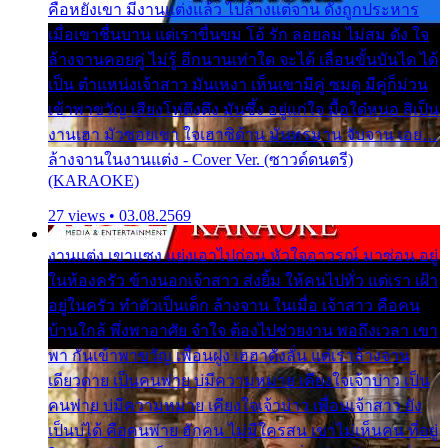
คือหยังเขา มีงานแต่งแล้ว ไปล้างแต่จาน ดั่งถูกประหาร
เมื่อเขาชื่นบาน แต่เราขื่นขม โอ้ รัก ลอยลม ไม่สม ดัง ใจ
ล้างจานคอยคู่ ไม่รู้ อีกนานเท่าใด จะได้ เลื่อนขั้นบันได ได้
เป็น ตำแหน่งเจ้าสาว มันเหงา เห็นเขามีคู่ ซมดู มีคู่ก็ม่วน
เข้าพาขวัญ เสียงโห่ตึงตึง มันซึ้ง อยู่แก่ใจ มื้อใด๋หนอ สิเป็น
งานเฮา มัวซอยเขา ใจเฮาซิด้าน มันทรมาน จับจาน เอย…
ล้างจานในงานแต่ง - Cover Ver. (ซาวด์ดนตรี)
(KARAOKE)
27 views • 03.08.2569
งานแต่ง เขาแซง แย่งเอาไปก่อน หัวใจอาวรณ์ มาซ่อน อยู่
ในห้องครัว ข้างนอกเจ้าสาว ส่งยิ้ม ให้คนไปทั่ว แต่เรา เฝ้า
อยู่ในครัว ทำตัวเป็นเด็ก ล้างจาน ในเมื่อ เจ้าสาว คือคน
บ้านใกล้ พึ่งพาอาศัย จำใจ ต้องไปช่วยงาน พอถึงเวลา เขา
พา กันเข้าพาขวัญ เพื่อนฝูง เฮฮาดังลั่น แต่เราล้างจาน
เดียวดาย เป็นคนพ่าย บ่มีความหมาย เคียงใจเจ้าบ่าว เป็น
คนพ่าย บ่มีความหมาย เคียงใจเจ้าบ่าว เพื่อนเจ้าสาว ยัง
เป็นบ่ได้ คือคนพ่าย ฮักคน ไม่มีใครสน เขาไม่เห็นคน ที่อยู่