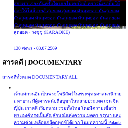
สองเรา เจอะกันครั้งใด เธอไม่เคยไยดี คราวนี้เธอยิ้มให้
ต้องให้ใส่ลีวายส์ สุดยอด สุดยอด มันสุดยอด มันสุดยอด
มันสุดยอด มันสุดยอด มันสุดยอด มันสุดยอด มันสุดยอด
มันสุดยอด มันสุดยอด มันสุดยอด มันสุดยอด มันสุดยอด
สุดยอด - วงซูซู (KARAOKE)
130 views • 03.07.2569
สารคดี
|
DOCUMENTARY
สารคดีทั้งหมด
DOCUMENTARY ALL
เจ้าแม่กวนอิมเป็นพระโพธิสัตว์ในพระพุทธศาสนานิกาย
มหายาน มีผู้เคารพนับถือบูชาในหลายประเทศ เช่น จีน
ญี่ปุ่น เกาหลี เวียดนาม รวมทั้งไทย โดยมีความเชื่อว่า
พระองค์ทรงเป็นสัญลักษณ์แห่งความเมตตา กรุณา และ
ความช่วยเหลือแก่ผู้ตกทุกข์ได้ยาก ในบทความนี้ Palanla