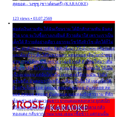
สุดยอด - วงซูซู (ซาวด์ดนตรี) (KARAOKE)
123 views • 03.07.2569
พ่อส่งเงินสามพัน ให้ฉันเรียนราม ได้อีกสักสามพัน ฉันคง
บ๊าย บาย จะไปซื้อกางเกงยีนส์ ลีวายส์มาใส่ เพราะเราเป็น
เด็กใต้ ลีวายส์อย่างเดียว อยากจะโชว์ถึงหิวโซ เด็กใต้ก็ไม่
หวั่น ตกตัวละหลายพัน กัดฟันซื้อมา ให้เด็กเทพเหลียวมอง
และต้องรู้ว่า เด็กใต้ไม่ธรรมดา แต่สุดยอด เดินโยกย้ายเย
ยวน กวนโอ๊ยพอได้ เพราะว่านุ่งลีวายส์ ตัวใหม่ใส่มา เดิน
เข้ามหาลัย จิ๊กโก๊มองหน้า ท่าจะมีปัญหา ไม่พอใจ ได้เป็น
เรื่องแน่นอน แต่ฉันไม่หวั่น เลยแหลงใต้ถามมัน ว่ามัน
พรั่นพรือ มันตอบว่าไม่พรื่อ เปลี่ยนเป็นยิ้มให้ เจอะเด็กใต้
ด้วยกัน ก็เลยรอด สุดยอด สุดยอด สุดยอด มันสุดยอด สุด
ยอด สุดยอด สุดยอด มันสุดยอด แอบหลงรักสาวราม ที่พัก
ห้องเช่า เธอผิวขาวผมยาว ปากแดงแหลงกลาง ถูกสเป็ก
จริงเธอ อยู่ห้องข้างข้าง อยากเข้าไปแหลงกลาง กลัว
ทองแดง กลับจากรามมาเจอ เธอมาซื้อข้าว แต่ก่อนนั้น