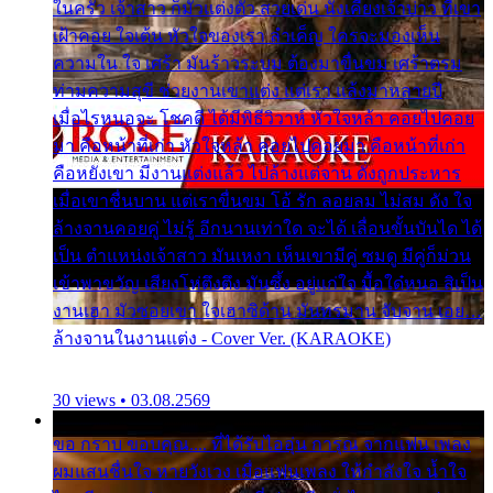
ในครัว เจ้าสาว ก็มัวแต่งตัว สวยเด่น นั่งเคียงเจ้าบ่าว ที่เขา
เฝ้าคอย ใจเต้น หัวใจของเรา ลำเค็ญ ใครจะมองเห็น
ความใน ใจ เศร้า มันร้าวระบม ต้องมาขื่นขม เศร้าตรม
ท่ามความสุขี ช่วยงานเขาแต่ง แต่เรา แล้งมาหลายปี
เมื่อไรหนอจะ โชคดี ได้มีพิธีวิวาห์ หัวใจหล้า คอยไปคอย
มา คือหน้าที่เก่า หัวใจหล้า คอยไปคอยมา คือหน้าที่เก่า
คือหยังเขา มีงานแต่งแล้ว ไปล้างแต่จาน ดั่งถูกประหาร
เมื่อเขาชื่นบาน แต่เราขื่นขม โอ้ รัก ลอยลม ไม่สม ดัง ใจ
ล้างจานคอยคู่ ไม่รู้ อีกนานเท่าใด จะได้ เลื่อนขั้นบันได ได้
เป็น ตำแหน่งเจ้าสาว มันเหงา เห็นเขามีคู่ ซมดู มีคู่ก็ม่วน
เข้าพาขวัญ เสียงโห่ตึงตึง มันซึ้ง อยู่แก่ใจ มื้อใด๋หนอ สิเป็น
งานเฮา มัวซอยเขา ใจเฮาซิด้าน มันทรมาน จับจาน เอย…
ล้างจานในงานแต่ง - Cover Ver. (KARAOKE)
30 views • 03.08.2569
ขอ กราบ ขอบคุณ.... ที่ได้รับไออุ่น การุณ จากแฟน เพลง
ผมแสนชื่นใจ หายวังเวง เมื่อแฟนเพลง ให้กำลังใจ น้ำใจ