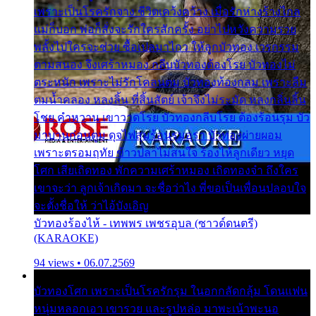
เพราะเป็นโรครักจาง ชีวิตเคว้งคว้าง เมื่อรักห่างร้างไกล
แม่ก็บอก พ่อก็สั่งจะรักใครสักครั้ง อย่าไปหวังความรวย
พลั้งไปใครจะช่วย ซื้อเปลมาไกว ให้ลูกบัวทอง เวรกรรม
ตามสนอง จึงเศร้าหมอง กลีบบัวทองต้องโรย บัวทองไม่
ตระหนัก เพราะไม่รักโคลนตม บัวทองท้องกลม เพราะลืม
ตมน้ำคลอง หลงลิ้น ที่สิ้นสัตย์ เจ้าจึงไม่ระมัด หลงกลิ่นลิ้น
โชย คำหวาน เขาวาดโรย บัวทองกลีบโรย ต้องร้อนรุม บัว
มาบานก่อนตูม ดุจไฟสุมร้อนรุมอุรา บัวทองผ่ายผอม
เพราะตรอมฤทัย ข้าวปลาไม่สนใจ ร้องไห้ลูกเดียว หยุด
โศก เสียเถิดทอง พักความเศร้าหมอง เถิดทองจ๋า ถึงใคร
เขาจะว่า ลูกเจ้าเกิดมา จะชื่อว่าไง พี่ขอเป็นเพื่อนปลอบใจ
จะตั้งชื่อให้ ว่าไอ้บังเอิญ
บัวทองร้องไห้ - เทพพร เพชรอุบล (ซาวด์ดนตรี)
(KARAOKE)
94 views • 06.07.2569
บัวทองโศก เพราะเป็นโรครักรุม ในอกกลัดกลุ้ม โดนแฟน
หนุ่มหลอกเอา เขารวย และรูปหล่อ มาพะเน้าพะนอ