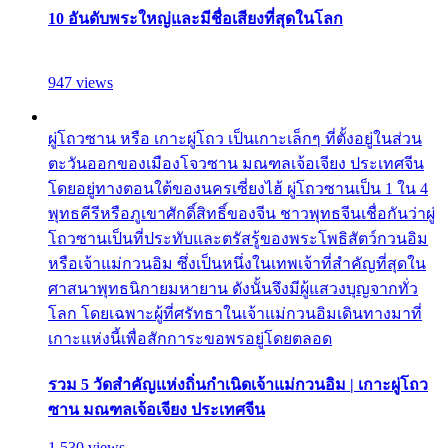
10 อันดับพระใหญ่และมีชื่อเสียงที่สุดในโลก
947 views
ผู่โถวซาน หรือ เกาะผู่โถว เป็นเกาะเล็กๆ ที่ตั้งอยู่ในส่วน
ตะวันออกของเมืองโจวซาน มณฑลเจ้อเจียง ประเทศจีน
โดยอยู่ทางตอนใต้ของนครเซี่ยงไฮ้ ผู่โถวซานเป็น 1 ใน 4
พุทธคีรีหรือภูเขาศักดิ์สิทธิ์ของจีน ชาวพุทธจีนเชื่อกันว่าผู่
โถวซานเป็นที่ประทับและตรัสรู้ของพระโพธิสัตว์กวนอิม
หรือเจ้าแม่กวนอิม ซึ่งเป็นหนึ่งในเทพเจ้าที่สำคัญที่สุดใน
ศาสนาพุทธนิกายมหายาน ดังนั้นจึงมีผู้แสวงบุญจากทั่ว
โลก โดยเฉพาะผู้ที่ศรัทธาในเจ้าแม่กวนอิมเดินทางมาที่
เกาะแห่งนี้เพื่อสักการะขอพรอยู่โดยตลอด
รวม 5 วัดสำคัญแห่งถิ่นกำเนิดเจ้าแม่กวนอิม | เกาะผู่โถว
ซาน มณฑลเจ้อเจียง ประเทศจีน
1,530 views