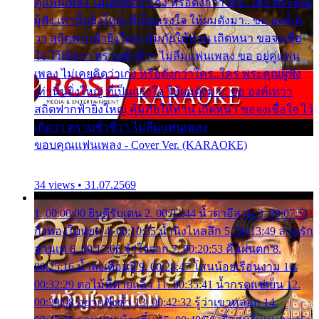
คู่แฟนเพลง ไม่เคยคิดว่าเก่ง หรือดังกว่าใคร..ใคร พระคุณ
ผู้ฟัง เท่านั้นยิ่งใหญ่ ที่เป็นแรงใจ ให้ผมดังมา.. ขอ องค์เท
วา สถิตฟากฟ้ายิ่งใหญ่ คุ้มภัยให้ท่าน เถิดหนา ขอจงเชื่อ
ใจ ไว้เถิดว่า ตราบชั่วชีวา ไม่ลืมแฟนเพลง ขอ อยู่คู่แฟน
เพลง ไม่เคยคิดว่าเก่ง หรือดังกว่าใคร..ใคร พระคุณผู้ฟัง
เท่านั้นยิ่งใหญ่ ที่เป็นแรงใจ ให้ผมดังมา.. ขอ องค์เทวา
สถิตฟากฟ้ายิ่งใหญ่ คุ้มภัยให้ท่าน เถิดหนา ขอจงเชื่อใจ ไว้
เถิดว่า ตราบชั่วชีวา ไม่ลืมแฟนเพลง
ขอบคุณแฟนเพลง - Cover Ver. (KARAOKE)
34 views • 31.07.2569
1. 00:00:00 ยินดีรับเดน 2. 00:03:44 น้ำตาอีสาน 3. 00:07:51
กิ่งทองใบหยก 4. 00:10:35 น้ำนิ่งไหลลึก 5. 00:13:49 ลานรัก
ลานเท 6. 00:17:06 จำใจจาก 7. 00:20:53 คืนฝนตก 8.
00:25:16 น้ำลงเดือนยี่ 9. 00:28:47 โสนน้อยเรือนงาม 10.
00:32:29 ตอไม้ที่ตายแล้ว 11. 00:35:41 น้ำกรดแช่เย็น 12.
00:39:08 อยากฟังซ้ำ 13. 00:42:32 รู้ว่าเขาหลอก 14.