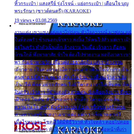
หิ้วกระเป๋า | แสงสุรีย์ รุ่งโรจน์ - แย่งกระเป๋า | เตือนใจ บุญ
พระรักษา (ซาวด์ดนตรี) (KARAOKE)
19 views • 03.08.2569
งานแต่ง เขาแซง แย่งเอาไปก่อน หัวใจอาวรณ์ มาซ่อน อยู่
ในห้องครัว ข้างนอกเจ้าสาว ส่งยิ้ม ให้คนไปทั่ว แต่เรา เฝ้า
อยู่ในครัว ทำตัวเป็นเด็ก ล้างจาน ในเมื่อ เจ้าสาว คือคน
บ้านใกล้ พึ่งพาอาศัย จำใจ ต้องไปช่วยงาน พอถึงเวลา เขา
พา กันเข้าพาขวัญ เพื่อนฝูง เฮฮาดังลั่น แต่เราล้างจาน
เดียวดาย เป็นคนพ่าย บ่มีความหมาย เคียงใจเจ้าบ่าว เป็น
คนพ่าย บ่มีความหมาย เคียงใจเจ้าบ่าว เพื่อนเจ้าสาว ยัง
เป็นบ่ได้ คือคนพ่าย ฮักคน ไม่มีใครสน เขาไม่เห็นคน ที่อยู่
ในครัว เจ้าสาว ก็มัวแต่งตัว สวยเด่น นั่งเคียงเจ้าบ่าว ที่เขา
เฝ้าคอย ใจเต้น หัวใจของเรา ลำเค็ญ ใครจะมองเห็น
ความใน ใจ เศร้า มันร้าวระบม ต้องมาขื่นขม เศร้าตรม
ท่ามความสุขี ช่วยงานเขาแต่ง แต่เรา แล้งมาหลายปี
เมื่อไรหนอจะ โชคดี ได้มีพิธีวิวาห์ หัวใจหล้า คอยไปคอย
มา คือหน้าที่เก่า หัวใจหล้า คอยไปคอยมา คือหน้าที่เก่า