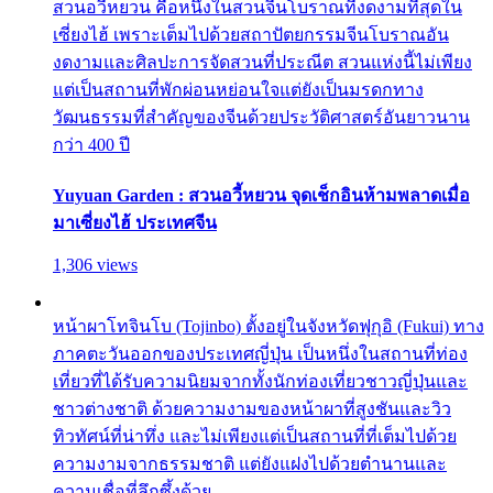
สวนอวี้หยวน คือหนึ่งในสวนจีนโบราณที่งดงามที่สุดใน
เซี่ยงไฮ้ เพราะเต็มไปด้วยสถาปัตยกรรมจีนโบราณอัน
งดงามและศิลปะการจัดสวนที่ประณีต สวนแห่งนี้ไม่เพียง
แต่เป็นสถานที่พักผ่อนหย่อนใจแต่ยังเป็นมรดกทาง
วัฒนธรรมที่สำคัญของจีนด้วยประวัติศาสตร์อันยาวนาน
กว่า 400 ปี
Yuyuan Garden : สวนอวี้หยวน จุดเช็กอินห้ามพลาดเมื่อ
มาเซี่ยงไฮ้ ประเทศจีน
1,306 views
หน้าผาโทจินโบ (Tojinbo) ตั้งอยู่ในจังหวัดฟุกุอิ (Fukui) ทาง
ภาคตะวันออกของประเทศญี่ปุ่น เป็นหนึ่งในสถานที่ท่อง
เที่ยวที่ได้รับความนิยมจากทั้งนักท่องเที่ยวชาวญี่ปุ่นและ
ชาวต่างชาติ ด้วยความงามของหน้าผาที่สูงชันและวิว
ทิวทัศน์ที่น่าทึ่ง และไม่เพียงแต่เป็นสถานที่ที่เต็มไปด้วย
ความงามจากธรรมชาติ แต่ยังแฝงไปด้วยตำนานและ
ความเชื่อที่ลึกซึ้งด้วย