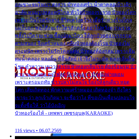
ออเซาะจนใจเบา สงสาร บัวทองเศร้า น้ำตาคลอเบ้า เฝ้า
อาลัย หนุ่มรูปหล่อหนีไกล หัวใจบัวทองระรวย บัวทองโศก
เพราะเป็นโรครักจาง ชีวิตเคว้งคว้าง เมื่อรักห่างร้างไกล
แม่ก็บอก พ่อก็สั่งจะรักใครสักครั้ง อย่าไปหวังความรวย
พลั้งไปใครจะช่วย ซื้อเปลมาไกว ให้ลูกบัวทอง เวรกรรม
ตามสนอง จึงเศร้าหมอง กลีบบัวทองต้องโรย บัวทองไม่
ตระหนัก เพราะไม่รักโคลนตม บัวทองท้องกลม เพราะลืม
ตมน้ำคลอง หลงลิ้น ที่สิ้นสัตย์ เจ้าจึงไม่ระมัด หลงกลิ่นลิ้น
โชย คำหวาน เขาวาดโรย บัวทองกลีบโรย ต้องร้อนรุม บัว
มาบานก่อนตูม ดุจไฟสุมร้อนรุมอุรา บัวทองผ่ายผอม
เพราะตรอมฤทัย ข้าวปลาไม่สนใจ ร้องไห้ลูกเดียว หยุด
โศก เสียเถิดทอง พักความเศร้าหมอง เถิดทองจ๋า ถึงใคร
เขาจะว่า ลูกเจ้าเกิดมา จะชื่อว่าไง พี่ขอเป็นเพื่อนปลอบใจ
จะตั้งชื่อให้ ว่าไอ้บังเอิญ
บัวทองร้องไห้ - เทพพร เพชรอุบล(KARAOKE)
116 views • 06.07.2569