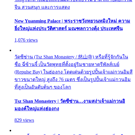
จีน สวนสนุก และการแสดง
New Yuanming Palace | พระราชวังหยวนหมิงใหม่ ความ
ยิ่งใหญ่แห่งประวัติศาสตร์ มณฑลกวางตุ้ง ประเทศจีน
1,076 views
วัดซีซ่าน (Tsz Shan Monastery / 慈山寺) หรือที่รู้จักกันใน
ชื่อ ฉี่ซ้านจี๋ เป็นวัดพุทธที่ตั้งอยู่ริมชายหาดรีพัลส์เบย์
(Repulse Bay) ในฮ่องกง โดดเด่นด้วยรูปปั้นเจ้าแม่กวนอิมสี
ขาวขนาดใหญ่ สูงถึง 76 เมตร ซึ่งเป็นรูปปั้นเจ้าแม่กวนอิม
ที่สูงเป็นอันดับต้นๆ ของโลก
Tsz Shan Monastery | วัดซีซ่าน…งามสง่าเจ้าแม่กวนอิ
มองค์ใหญ่แห่งฮ่องกง
829 views