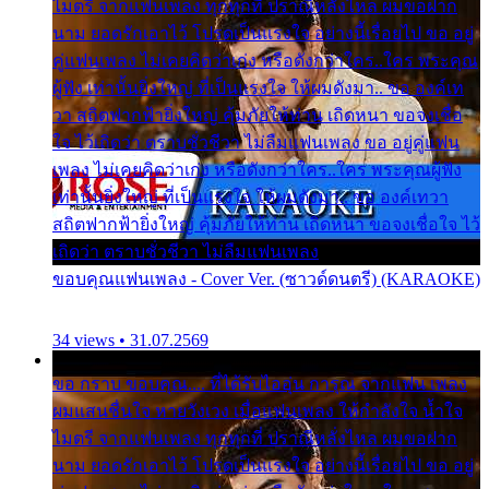
ไมตรี จากแฟนเพลง ทุกทุกที่ ปราณีหลั่งไหล ผมขอฝาก
นาม ยอดรักเอาไว้ โปรดเป็นแรงใจ อย่างนี้เรื่อยไป ขอ อยู่
คู่แฟนเพลง ไม่เคยคิดว่าเก่ง หรือดังกว่าใคร..ใคร พระคุณ
ผู้ฟัง เท่านั้นยิ่งใหญ่ ที่เป็นแรงใจ ให้ผมดังมา.. ขอ องค์เท
วา สถิตฟากฟ้ายิ่งใหญ่ คุ้มภัยให้ท่าน เถิดหนา ขอจงเชื่อ
ใจ ไว้เถิดว่า ตราบชั่วชีวา ไม่ลืมแฟนเพลง ขอ อยู่คู่แฟน
เพลง ไม่เคยคิดว่าเก่ง หรือดังกว่าใคร..ใคร พระคุณผู้ฟัง
เท่านั้นยิ่งใหญ่ ที่เป็นแรงใจ ให้ผมดังมา.. ขอ องค์เทวา
สถิตฟากฟ้ายิ่งใหญ่ คุ้มภัยให้ท่าน เถิดหนา ขอจงเชื่อใจ ไว้
เถิดว่า ตราบชั่วชีวา ไม่ลืมแฟนเพลง
ขอบคุณแฟนเพลง - Cover Ver. (ซาวด์ดนตรี) (KARAOKE)
34 views • 31.07.2569
ขอ กราบ ขอบคุณ.... ที่ได้รับไออุ่น การุณ จากแฟน เพลง
ผมแสนชื่นใจ หายวังเวง เมื่อแฟนเพลง ให้กำลังใจ น้ำใจ
ไมตรี จากแฟนเพลง ทุกทุกที่ ปราณีหลั่งไหล ผมขอฝาก
นาม ยอดรักเอาไว้ โปรดเป็นแรงใจ อย่างนี้เรื่อยไป ขอ อยู่