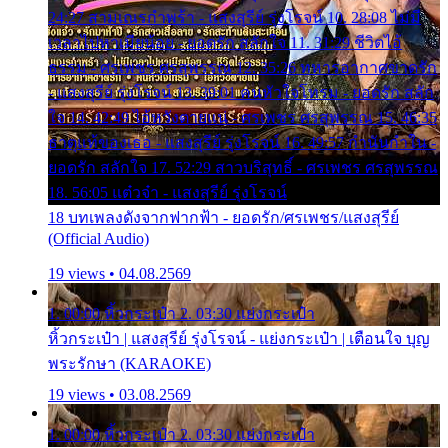
24:27 สามเณรกำพร้า - แสงสุรีย์ รุ่งโรจน์ 10. 28:08 ไม่มี
เวลาไปหาเมียน้อย - ยอดรัก สลักใจ 11. 31:29 ชีวิตไอ้
ธรรม - ศรเพชร ศรสุพรรณ 12. 35:26 ทหารอากาศขาดรัก
- แสงสุรีย์ รุ่งโรจน์ 13. 39:01 คนหัวใจโทรม - ยอดรัก สลัก
ใจ 14. 42:49 ไอ้หวังตายแน่ - ศรเพชร ศรสุพรรณ 15. 46:35
ธาตุแท้ของเธอ - แสงสุรีย์ รุ่งโรจน์ 16. 49:57 กำนันกำใน -
ยอดรัก สลักใจ 17. 52:29 สาวบริสุทธิ์ - ศรเพชร ศรสุพรรณ
18. 56:05 แต๋วจ๋า - แสงสุรีย์ รุ่งโรจน์
18 บทเพลงดังจากฟากฟ้า - ยอดรัก/ศรเพชร/แสงสุรีย์
(Official Audio)
19 views • 04.08.2569
1. 00:00 หิ้วกระเป๋า 2. 03:30 แย่งกระเป๋า
หิ้วกระเป๋า | แสงสุรีย์ รุ่งโรจน์ - แย่งกระเป๋า | เตือนใจ บุญ
พระรักษา (KARAOKE)
19 views • 03.08.2569
1. 00:00 หิ้วกระเป๋า 2. 03:30 แย่งกระเป๋า