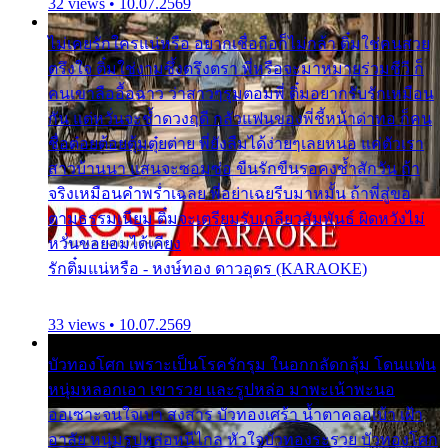
32 views • 10.07.2569
ไม่เคยรักใครแน่หรือ อยากเชื่อถือก็ไม่กล้า ติ๋มใช่คนสวย
ตรึงใจ ติ๋มใช่งามซึ้งตรึงตรา พี่หรือจะมาหมายร่วมชีวี ก็
คนเขาลืออื้อฉาว ว่าสาวๆรุมตอมพี่ ติ๋มอยากรับรักเหมือน
กัน แต่หวั่นจะช้ำดวงฤดี กลัวแฟนของพี่ชี้หน้าด่าทอ ก็คน
ชื่อต๋อยต้อยตุ้มตุ๋ยต่าย พี่ยังลืมได้ง่ายๆเลยหนอ แค่ตัวเรา
สาวบ้านนา แสนจะซอมซ่อ ขืนรักขืนรอคงช้ำสักวัน ถ้า
จริงเหมือนคำพร่ำเฉลย พี่อย่าเฉยรีบมาหมั้น ถ้าพี่สู่ขอ
ตามธรรมเนียม ติ๋มจะเตรียมรับเกลียวสัมพันธ์ ผิดหวังไม่
หวั่นขอยอมได้เคียง
รักติ๋มแน่หรือ - หงษ์ทอง ดาวอุดร (KARAOKE)
33 views • 10.07.2569
บัวทองโศก เพราะเป็นโรครักรุม ในอกกลัดกลุ้ม โดนแฟน
หนุ่มหลอกเอา เขารวย และรูปหล่อ มาพะเน้าพะนอ
ออเซาะจนใจเบา สงสาร บัวทองเศร้า น้ำตาคลอเบ้า เฝ้า
อาลัย หนุ่มรูปหล่อหนีไกล หัวใจบัวทองระรวย บัวทองโศก