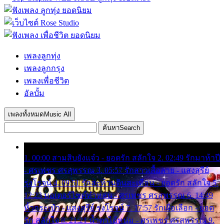
เพลงลูกทุ่ง
เพลงลูกกรุง
เพลงเพื่อชีวิต
อัลบั้ม
เพลงทั้งหมด
Music All
ค้นหา
Search
1. 00:00 สามสิบยังแจ๋ว - ยอดรัก สลักใจ 2. 02:49 รักมาห้าปี
- ศรเพชร ศรสุพรรณ 3. 05:57 รักสาวเสื้อลาย - แสงสุรีย์
รุ่งโรจน์ 4. 09:51 รักสะท้านดินสะเทือน - ยอดรัก สลักใจ 5.
12:23 มอเตอร์ไซค์ทำหล่น - ศรเพชร ศรสุพรรณ 6. 14:49
หิ้วกระเป๋า - แสงสุรีย์ รุ่งโรจน์ 7. 17:57 รักเผื่อเลือก - ยอด
รัก สลักใจ 8. 21:21 น้ำตาไอ้หนุ่ม - ศรเพชร ศรสุพรรณ 9.