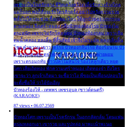
เพราะเป็นโรครักจาง ชีวิตเคว้งคว้าง เมื่อรักห่างร้างไกล
แม่ก็บอก พ่อก็สั่งจะรักใครสักครั้ง อย่าไปหวังความรวย
พลั้งไปใครจะช่วย ซื้อเปลมาไกว ให้ลูกบัวทอง เวรกรรม
ตามสนอง จึงเศร้าหมอง กลีบบัวทองต้องโรย บัวทองไม่
ตระหนัก เพราะไม่รักโคลนตม บัวทองท้องกลม เพราะลืม
ตมน้ำคลอง หลงลิ้น ที่สิ้นสัตย์ เจ้าจึงไม่ระมัด หลงกลิ่นลิ้น
โชย คำหวาน เขาวาดโรย บัวทองกลีบโรย ต้องร้อนรุม บัว
มาบานก่อนตูม ดุจไฟสุมร้อนรุมอุรา บัวทองผ่ายผอม
เพราะตรอมฤทัย ข้าวปลาไม่สนใจ ร้องไห้ลูกเดียว หยุด
โศก เสียเถิดทอง พักความเศร้าหมอง เถิดทองจ๋า ถึงใคร
เขาจะว่า ลูกเจ้าเกิดมา จะชื่อว่าไง พี่ขอเป็นเพื่อนปลอบใจ
จะตั้งชื่อให้ ว่าไอ้บังเอิญ
บัวทองร้องไห้ - เทพพร เพชรอุบล (ซาวด์ดนตรี)
(KARAOKE)
87 views • 06.07.2569
บัวทองโศก เพราะเป็นโรครักรุม ในอกกลัดกลุ้ม โดนแฟน
หนุ่มหลอกเอา เขารวย และรูปหล่อ มาพะเน้าพะนอ