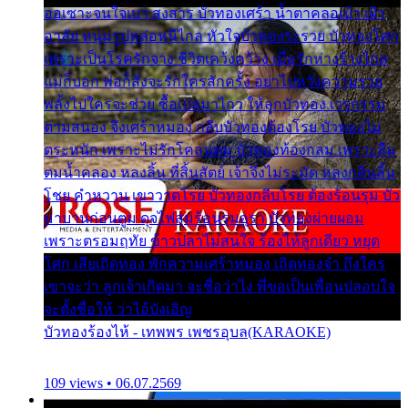
ออเซาะจนใจเบา สงสาร บัวทองเศร้า น้ำตาคลอเบ้า เฝ้า
อาลัย หนุ่มรูปหล่อหนีไกล หัวใจบัวทองระรวย บัวทองโศก
เพราะเป็นโรครักจาง ชีวิตเคว้งคว้าง เมื่อรักห่างร้างไกล
แม่ก็บอก พ่อก็สั่งจะรักใครสักครั้ง อย่าไปหวังความรวย
พลั้งไปใครจะช่วย ซื้อเปลมาไกว ให้ลูกบัวทอง เวรกรรม
ตามสนอง จึงเศร้าหมอง กลีบบัวทองต้องโรย บัวทองไม่
ตระหนัก เพราะไม่รักโคลนตม บัวทองท้องกลม เพราะลืม
ตมน้ำคลอง หลงลิ้น ที่สิ้นสัตย์ เจ้าจึงไม่ระมัด หลงกลิ่นลิ้น
โชย คำหวาน เขาวาดโรย บัวทองกลีบโรย ต้องร้อนรุม บัว
มาบานก่อนตูม ดุจไฟสุมร้อนรุมอุรา บัวทองผ่ายผอม
เพราะตรอมฤทัย ข้าวปลาไม่สนใจ ร้องไห้ลูกเดียว หยุด
โศก เสียเถิดทอง พักความเศร้าหมอง เถิดทองจ๋า ถึงใคร
เขาจะว่า ลูกเจ้าเกิดมา จะชื่อว่าไง พี่ขอเป็นเพื่อนปลอบใจ
จะตั้งชื่อให้ ว่าไอ้บังเอิญ
บัวทองร้องไห้ - เทพพร เพชรอุบล(KARAOKE)
109 views • 06.07.2569