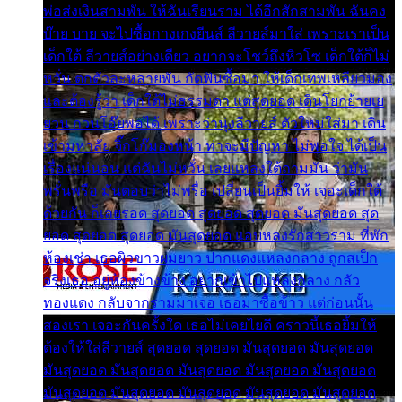
พ่อส่งเงินสามพัน ให้ฉันเรียนราม ได้อีกสักสามพัน ฉันคง
บ๊าย บาย จะไปซื้อกางเกงยีนส์ ลีวายส์มาใส่ เพราะเราเป็น
เด็กใต้ ลีวายส์อย่างเดียว อยากจะโชว์ถึงหิวโซ เด็กใต้ก็ไม่
หวั่น ตกตัวละหลายพัน กัดฟันซื้อมา ให้เด็กเทพเหลียวมอง
และต้องรู้ว่า เด็กใต้ไม่ธรรมดา แต่สุดยอด เดินโยกย้ายเย
ยวน กวนโอ๊ยพอได้ เพราะว่านุ่งลีวายส์ ตัวใหม่ใส่มา เดิน
เข้ามหาลัย จิ๊กโก๊มองหน้า ท่าจะมีปัญหา ไม่พอใจ ได้เป็น
เรื่องแน่นอน แต่ฉันไม่หวั่น เลยแหลงใต้ถามมัน ว่ามัน
พรั่นพรือ มันตอบว่าไม่พรื่อ เปลี่ยนเป็นยิ้มให้ เจอะเด็กใต้
ด้วยกัน ก็เลยรอด สุดยอด สุดยอด สุดยอด มันสุดยอด สุด
ยอด สุดยอด สุดยอด มันสุดยอด แอบหลงรักสาวราม ที่พัก
ห้องเช่า เธอผิวขาวผมยาว ปากแดงแหลงกลาง ถูกสเป็ก
จริงเธอ อยู่ห้องข้างข้าง อยากเข้าไปแหลงกลาง กลัว
ทองแดง กลับจากรามมาเจอ เธอมาซื้อข้าว แต่ก่อนนั้น
สองเรา เจอะกันครั้งใด เธอไม่เคยไยดี คราวนี้เธอยิ้มให้
ต้องให้ใส่ลีวายส์ สุดยอด สุดยอด มันสุดยอด มันสุดยอด
มันสุดยอด มันสุดยอด มันสุดยอด มันสุดยอด มันสุดยอด
มันสุดยอด มันสุดยอด มันสุดยอด มันสุดยอด มันสุดยอด