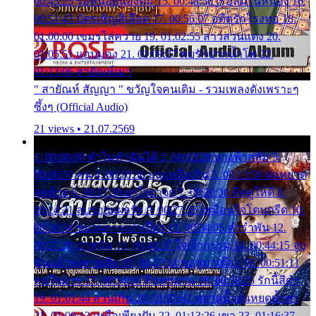
00:45:25 รอหน่อยน้องติ๋ม 15. 00:48:56 เรือล่มในหนอง 16.
00:51:43 บัตรเชิญสีเลือด 17. 00:56:07 อดีตรักโรงทอ 18.
01:00:00 เขมรไล่ควาย 19. 01:02:55 สาวสวนแตง 20.
01:05:51 แอบมอง 21. 01:09:27 พบรักปากน้ำโพ 22.
01:13:06 สายัณห์เมา
" สายัณห์ สัญญา " ขวัญใจคนเดิม - รวมเพลงดังเพราะๆ
ซึ้งๆ (Official Audio)
21 views • 21.07.2569
1. 00:00:00 ทำไมทำฉันได้ 2. 00:03:20 นางฟ้าสลัม 3.
00:06:50 คน 4. 00:10:36 บุญเหลือเกิน 5. 00:13:58 ฝนหยาด
สุดท้าย 6. 00:17:30 ยาใจยาจก 7. 00:20:30 คิดดูให้ดี 8.
00:24:21 ลบรอยแผลรัก 9. 00:27:35 เหมือนใจโดนกรีด 10.
00:30:54 ขบวนการเปาเปียว 11. 00:34:05 คำรำพัน 12.
00:37:20 ปาหนัน 13. 00:40:37 ใจเจ้ากรรม 14. 00:44:15 จูบ
ฉันแล้วจงตายเสีย 15. 00:47:24 ขอสูมาเต๊อะ 16. 00:51:11
คนใจมาร 17. 00:54:50 คืนทรมาน 18. 00:58:25 รักนี้สีดำ
19. 01:01:44 ส่วนเกิน 20. 01:05:42 หยาดน้ำฝนหยดน้ำตา
21. 01:09:13 เหลือเพียงฝัน 22. 01:13:26 เขา 23. 01:16:37