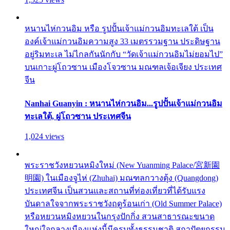
หนานไห่กวนอิม หรือ รูปปั้นเจ้าแม่กวนอิมทะเลใต้ เป็น
องค์เจ้าแม่กวนอิมความสูง 33 เมตรรวมฐาน ประดิษฐาน
อยู่ริมทะเล ไม่ไกลกันนักกับ “วัดเจ้าแม่กวนอิมไม่ยอมไป”
บนเกาะผู่โถวซาน เมืองโจวซาน มณฑลเจ้อเจียง ประเทศ
จีน
Nanhai Guanyin : หนานไห่กวนอิม...รูปปั้นเจ้าแม่กวนอิม
ทะเลใต้, ผู่โถวซาน ประเทศจีน
1,024 views
พระราชวังหยวนหมิงใหม่ (New Yuanming Palace/宮新園
明園) ในเมืองจูไห่ (Zhuhai) มณฑลกวางตุ้ง (Quangdong)
ประเทศจีน เป็นสวนและสถานที่ท่องเที่ยวที่ได้รับแรง
บันดาลใจจากพระราชวังฤดูร้อนเก่า (Old Summer Palace)
หรือหยวนหมิงหยวนในกรุงปักกิ่ง สวนสาธารณะขนาด
ใหญ่ใจกลางเมืองแห่งนี้มีครบทั้งธรรมชาติ สถาปัตยกรรม