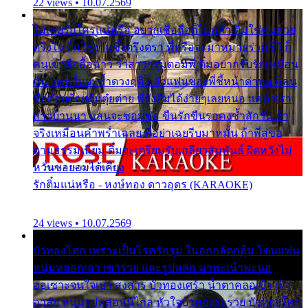
22 views • 10.07.2569
ไม่เคยรักใครแน่หรือ อยากเชื่อถือก็ไม่กล้า ติ๋มใช่คนสวย
ตรึงใจ ติ๋มใช่งามซึ้งตรึงตรา พี่หรือจะมาหมายร่วมชีวี ก็
คนเขาลืออื้อฉาว ว่าสาวๆรุมตอมพี่ ติ๋มอยากรับรักเหมือน
กัน แต่หวั่นจะช้ำดวงฤดี กลัวแฟนของพี่ชี้หน้าด่าทอ ก็คน
ชื่อต๋อยต้อยตุ้มตุ๋ยต่าย พี่ยังลืมได้ง่ายๆเลยหนอ แค่ตัวเรา
สาวบ้านนา แสนจะซอมซ่อ ขืนรักขืนรอคงช้ำสักวัน ถ้า
จริงเหมือนคำพร่ำเฉลย พี่อย่าเฉยรีบมาหมั้น ถ้าพี่สู่ขอ
ตามธรรมเนียม ติ๋มจะเตรียมรับเกลียวสัมพันธ์ ผิดหวังไม่
หวั่นขอยอมได้เคียง
รักติ๋มแน่หรือ - หงษ์ทอง ดาวอุดร (KARAOKE)
24 views • 10.07.2569
บัวทองโศก เพราะเป็นโรครักรุม ในอกกลัดกลุ้ม โดนแฟน
หนุ่มหลอกเอา เขารวย และรูปหล่อ มาพะเน้าพะนอ
ออเซาะจนใจเบา สงสาร บัวทองเศร้า น้ำตาคลอเบ้า เฝ้า
อาลัย หนุ่มรูปหล่อหนีไกล หัวใจบัวทองระรวย บัวทองโศก