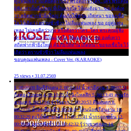
คู่แฟนเพลง ไม่เคยคิดว่าเก่ง หรือดังกว่าใคร..ใคร พระคุณ
ผู้ฟัง เท่านั้นยิ่งใหญ่ ที่เป็นแรงใจ ให้ผมดังมา.. ขอ องค์เท
วา สถิตฟากฟ้ายิ่งใหญ่ คุ้มภัยให้ท่าน เถิดหนา ขอจงเชื่อ
ใจ ไว้เถิดว่า ตราบชั่วชีวา ไม่ลืมแฟนเพลง ขอ อยู่คู่แฟน
เพลง ไม่เคยคิดว่าเก่ง หรือดังกว่าใคร..ใคร พระคุณผู้ฟัง
เท่านั้นยิ่งใหญ่ ที่เป็นแรงใจ ให้ผมดังมา.. ขอ องค์เทวา
สถิตฟากฟ้ายิ่งใหญ่ คุ้มภัยให้ท่าน เถิดหนา ขอจงเชื่อใจ ไว้
เถิดว่า ตราบชั่วชีวา ไม่ลืมแฟนเพลง
ขอบคุณแฟนเพลง - Cover Ver. (KARAOKE)
25 views • 31.07.2569
1. 00:00:00 ยินดีรับเดน 2. 00:03:44 น้ำตาอีสาน 3. 00:07:51
กิ่งทองใบหยก 4. 00:10:35 น้ำนิ่งไหลลึก 5. 00:13:49 ลานรัก
ลานเท 6. 00:17:06 จำใจจาก 7. 00:20:53 คืนฝนตก 8.
00:25:16 น้ำลงเดือนยี่ 9. 00:28:47 โสนน้อยเรือนงาม 10.
00:32:29 ตอไม้ที่ตายแล้ว 11. 00:35:41 น้ำกรดแช่เย็น 12.
00:39:08 อยากฟังซ้ำ 13. 00:42:32 รู้ว่าเขาหลอก 14.