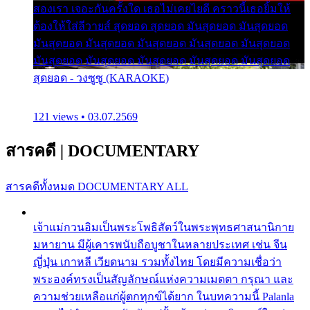
สองเรา เจอะกันครั้งใด เธอไม่เคยไยดี คราวนี้เธอยิ้มให้
ต้องให้ใส่ลีวายส์ สุดยอด สุดยอด มันสุดยอด มันสุดยอด
มันสุดยอด มันสุดยอด มันสุดยอด มันสุดยอด มันสุดยอด
มันสุดยอด มันสุดยอด มันสุดยอด มันสุดยอด มันสุดยอด
สุดยอด - วงซูซู (KARAOKE)
121 views • 03.07.2569
สารคดี
|
DOCUMENTARY
สารคดีทั้งหมด
DOCUMENTARY ALL
เจ้าแม่กวนอิมเป็นพระโพธิสัตว์ในพระพุทธศาสนานิกาย
มหายาน มีผู้เคารพนับถือบูชาในหลายประเทศ เช่น จีน
ญี่ปุ่น เกาหลี เวียดนาม รวมทั้งไทย โดยมีความเชื่อว่า
พระองค์ทรงเป็นสัญลักษณ์แห่งความเมตตา กรุณา และ
ความช่วยเหลือแก่ผู้ตกทุกข์ได้ยาก ในบทความนี้ Palanla