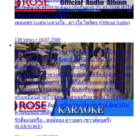
ขอรักคืน 24. 01:19:56 คนเรารักกันยาก 25. 01:23:06 หัวใจ
เถื่อน 26. 01:26:45 อยู่เพื่อลูก
เพลงเพราะเสนาะดวงใจ - ดาวใจ ไพจิตร (Official Audio)
138 views • 10.07.2569
ไม่เคยรักใครแน่หรือ อยากเชื่อถือก็ไม่กล้า ติ๋มใช่คนสวย
ตรึงใจ ติ๋มใช่งามซึ้งตรึงตรา พี่หรือจะมาหมายร่วมชีวี ก็
คนเขาลืออื้อฉาว ว่าสาวๆรุมตอมพี่ ติ๋มอยากรับรักเหมือน
กัน แต่หวั่นจะช้ำดวงฤดี กลัวแฟนของพี่ชี้หน้าด่าทอ ก็คน
ชื่อต๋อยต้อยตุ้มตุ๋ยต่าย พี่ยังลืมได้ง่ายๆเลยหนอ แค่ตัวเรา
สาวบ้านนา แสนจะซอมซ่อ ขืนรักขืนรอคงช้ำสักวัน ถ้า
จริงเหมือนคำพร่ำเฉลย พี่อย่าเฉยรีบมาหมั้น ถ้าพี่สู่ขอ
ตามธรรมเนียม ติ๋มจะเตรียมรับเกลียวสัมพันธ์ ผิดหวังไม่
หวั่นขอยอมได้เคียง
รักติ๋มแน่หรือ - หงษ์ทอง ดาวอุดร (ซาวด์ดนตรี)
(KARAOKE)