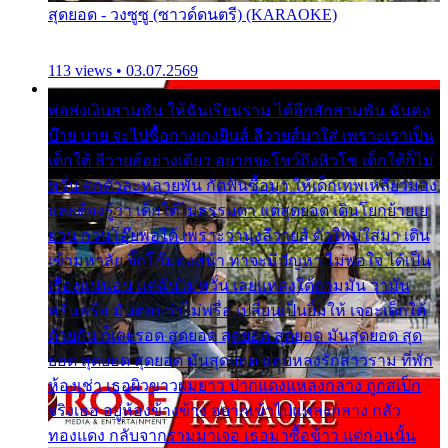
สุดยอด - วงซูซู (ซาวด์ดนตรี) (KARAOKE)
113 views • 03.07.2569
พ่อส่งเงินสามพัน ให้ฉันเรียนราม ได้อีกสักสามพัน ฉันคง
บ๊าย บาย จะไปซื้อกางเกงยีนส์ ลีวายส์มาใส่ เพราะเราเป็น
เด็กใต้ ลีวายส์อย่างเดียว อยากจะโชว์ถึงหิวโซ เด็กใต้ก็ไม่
หวั่น ตกตัวละหลายพัน กัดฟันซื้อมา ให้เด็กเทพเหลียวมอง
และต้องรู้ว่า เด็กใต้ไม่ธรรมดา แต่สุดยอด เดินโยกย้ายเย
ยวน กวนโอ๊ยพอได้ เพราะว่านุ่งลีวายส์ ตัวใหม่ใส่มา เดิน
เข้ามหาลัย จิ๊กโก๊มองหน้า ท่าจะมีปัญหา ไม่พอใจ ได้เป็น
เรื่องแน่นอน แต่ฉันไม่หวั่น เลยแหลงใต้ถามมัน ว่ามัน
พรั่นพรือ มันตอบว่าไม่พรื่อ เปลี่ยนเป็นยิ้มให้ เจอะเด็กใต้
ด้วยกัน ก็เลยรอด สุดยอด สุดยอด สุดยอด มันสุดยอด สุด
ยอด สุดยอด สุดยอด มันสุดยอด แอบหลงรักสาวราม ที่พัก
ห้องเช่า เธอผิวขาวผมยาว ปากแดงแหลงกลาง ถูกสเป็ก
จริงเธอ อยู่ห้องข้างข้าง อยากเข้าไปแหลงกลาง กลัว
ทองแดง กลับจากรามมาเจอ เธอมาซื้อข้าว แต่ก่อนนั้น