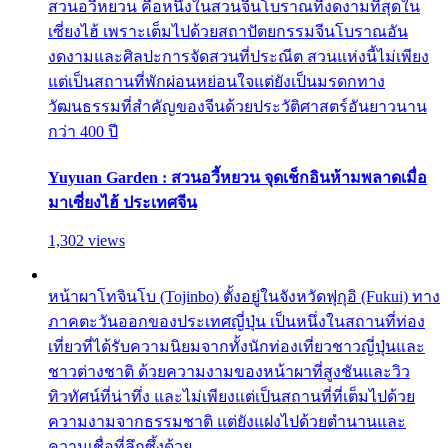
สวนอวี้หยวน คือหนึ่งในสวนจีนโบราณที่งดงามที่สุดใน
เซี่ยงไฮ้ เพราะเต็มไปด้วยสถาปัตยกรรมจีนโบราณอัน
งดงามและศิลปะการจัดสวนที่ประณีต สวนแห่งนี้ไม่เพียง
แต่เป็นสถานที่พักผ่อนหย่อนใจแต่ยังเป็นมรดกทาง
วัฒนธรรมที่สำคัญของจีนด้วยประวัติศาสตร์อันยาวนาน
กว่า 400 ปี
Yuyuan Garden : สวนอวี้หยวน จุดเช็กอินห้ามพลาดเมื่อ
มาเซี่ยงไฮ้ ประเทศจีน
1,302 views
หน้าผาโทจินโบ (Tojinbo) ตั้งอยู่ในจังหวัดฟุกุอิ (Fukui) ทาง
ภาคตะวันออกของประเทศญี่ปุ่น เป็นหนึ่งในสถานที่ท่อง
เที่ยวที่ได้รับความนิยมจากทั้งนักท่องเที่ยวชาวญี่ปุ่นและ
ชาวต่างชาติ ด้วยความงามของหน้าผาที่สูงชันและวิว
ทิวทัศน์ที่น่าทึ่ง และไม่เพียงแต่เป็นสถานที่ที่เต็มไปด้วย
ความงามจากธรรมชาติ แต่ยังแฝงไปด้วยตำนานและ
ความเชื่อที่ลึกซึ้งด้วย