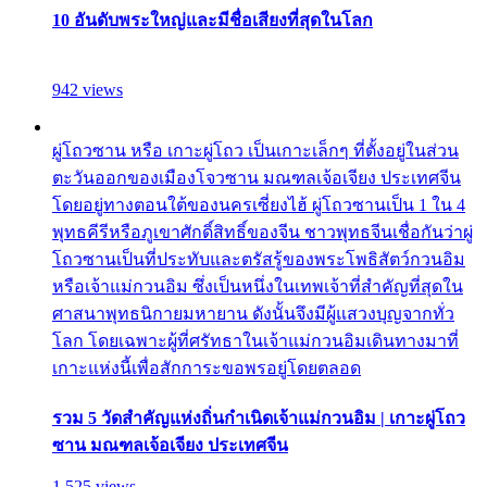
10 อันดับพระใหญ่และมีชื่อเสียงที่สุดในโลก
942 views
ผู่โถวซาน หรือ เกาะผู่โถว เป็นเกาะเล็กๆ ที่ตั้งอยู่ในส่วน
ตะวันออกของเมืองโจวซาน มณฑลเจ้อเจียง ประเทศจีน
โดยอยู่ทางตอนใต้ของนครเซี่ยงไฮ้ ผู่โถวซานเป็น 1 ใน 4
พุทธคีรีหรือภูเขาศักดิ์สิทธิ์ของจีน ชาวพุทธจีนเชื่อกันว่าผู่
โถวซานเป็นที่ประทับและตรัสรู้ของพระโพธิสัตว์กวนอิม
หรือเจ้าแม่กวนอิม ซึ่งเป็นหนึ่งในเทพเจ้าที่สำคัญที่สุดใน
ศาสนาพุทธนิกายมหายาน ดังนั้นจึงมีผู้แสวงบุญจากทั่ว
โลก โดยเฉพาะผู้ที่ศรัทธาในเจ้าแม่กวนอิมเดินทางมาที่
เกาะแห่งนี้เพื่อสักการะขอพรอยู่โดยตลอด
รวม 5 วัดสำคัญแห่งถิ่นกำเนิดเจ้าแม่กวนอิม | เกาะผู่โถว
ซาน มณฑลเจ้อเจียง ประเทศจีน
1,525 views