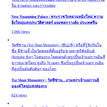
จีน สวนสนุก และการแสดง
New Yuanming Palace | พระราชวังหยวนหมิงใหม่ ความ
ยิ่งใหญ่แห่งประวัติศาสตร์ มณฑลกวางตุ้ง ประเทศจีน
1,066 views
วัดซีซ่าน (Tsz Shan Monastery / 慈山寺) หรือที่รู้จักกันใน
ชื่อ ฉี่ซ้านจี๋ เป็นวัดพุทธที่ตั้งอยู่ริมชายหาดรีพัลส์เบย์
(Repulse Bay) ในฮ่องกง โดดเด่นด้วยรูปปั้นเจ้าแม่กวนอิมสี
ขาวขนาดใหญ่ สูงถึง 76 เมตร ซึ่งเป็นรูปปั้นเจ้าแม่กวนอิม
ที่สูงเป็นอันดับต้นๆ ของโลก
Tsz Shan Monastery | วัดซีซ่าน…งามสง่าเจ้าแม่กวนอิ
มองค์ใหญ่แห่งฮ่องกง
824 views