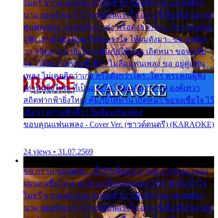
ไมตรี จากแฟนเพลง ทุกทุกที่ ปราณีหลั่งไหล ผมขอฝาก
นาม ยอดรักเอาไว้ โปรดเป็นแรงใจ อย่างนี้เรื่อยไป ขอ อยู่
คู่แฟนเพลง ไม่เคยคิดว่าเก่ง หรือดังกว่าใคร..ใคร พระคุณ
ผู้ฟัง เท่านั้นยิ่งใหญ่ ที่เป็นแรงใจ ให้ผมดังมา.. ขอ องค์เท
วา สถิตฟากฟ้ายิ่งใหญ่ คุ้มภัยให้ท่าน เถิดหนา ขอจงเชื่อ
ใจ ไว้เถิดว่า ตราบชั่วชีวา ไม่ลืมแฟนเพลง ขอ อยู่คู่แฟน
เพลง ไม่เคยคิดว่าเก่ง หรือดังกว่าใคร..ใคร พระคุณผู้ฟัง
เท่านั้นยิ่งใหญ่ ที่เป็นแรงใจ ให้ผมดังมา.. ขอ องค์เทวา
สถิตฟากฟ้ายิ่งใหญ่ คุ้มภัยให้ท่าน เถิดหนา ขอจงเชื่อใจ ไว้
เถิดว่า ตราบชั่วชีวา ไม่ลืมแฟนเพลง
ขอบคุณแฟนเพลง - Cover Ver. (ซาวด์ดนตรี) (KARAOKE)
24 views • 31.07.2569
ขอ กราบ ขอบคุณ.... ที่ได้รับไออุ่น การุณ จากแฟน เพลง
ผมแสนชื่นใจ หายวังเวง เมื่อแฟนเพลง ให้กำลังใจ น้ำใจ
ไมตรี จากแฟนเพลง ทุกทุกที่ ปราณีหลั่งไหล ผมขอฝาก
นาม ยอดรักเอาไว้ โปรดเป็นแรงใจ อย่างนี้เรื่อยไป ขอ อยู่