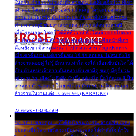
ในครัว เจ้าสาว ก็มัวแต่งตัว สวยเด่น นั่งเคียงเจ้าบ่าว ที่เขา
เฝ้าคอย ใจเต้น หัวใจของเรา ลำเค็ญ ใครจะมองเห็น
ความใน ใจ เศร้า มันร้าวระบม ต้องมาขื่นขม เศร้าตรม
ท่ามความสุขี ช่วยงานเขาแต่ง แต่เรา แล้งมาหลายปี
เมื่อไรหนอจะ โชคดี ได้มีพิธีวิวาห์ หัวใจหล้า คอยไปคอย
มา คือหน้าที่เก่า หัวใจหล้า คอยไปคอยมา คือหน้าที่เก่า
คือหยังเขา มีงานแต่งแล้ว ไปล้างแต่จาน ดั่งถูกประหาร
เมื่อเขาชื่นบาน แต่เราขื่นขม โอ้ รัก ลอยลม ไม่สม ดัง ใจ
ล้างจานคอยคู่ ไม่รู้ อีกนานเท่าใด จะได้ เลื่อนขั้นบันได ได้
เป็น ตำแหน่งเจ้าสาว มันเหงา เห็นเขามีคู่ ซมดู มีคู่ก็ม่วน
เข้าพาขวัญ เสียงโห่ตึงตึง มันซึ้ง อยู่แก่ใจ มื้อใด๋หนอ สิเป็น
งานเฮา มัวซอยเขา ใจเฮาซิด้าน มันทรมาน จับจาน เอย…
ล้างจานในงานแต่ง - Cover Ver. (KARAOKE)
22 views • 03.08.2569
ขอ กราบ ขอบคุณ.... ที่ได้รับไออุ่น การุณ จากแฟน เพลง
ผมแสนชื่นใจ หายวังเวง เมื่อแฟนเพลง ให้กำลังใจ น้ำใจ