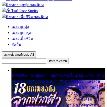
เพลงลูกทุ่ง
เพลงลูกกรุง
เพลงเพื่อชีวิต
อัลบั้ม
เพลงทั้งหมด
Music All
ค้นหา
Search
1. 00:00 สามสิบยังแจ๋ว - ยอดรัก สลักใจ 2. 02:49 รักมาห้าปี
- ศรเพชร ศรสุพรรณ 3. 05:57 รักสาวเสื้อลาย - แสงสุรีย์
รุ่งโรจน์ 4. 09:51 รักสะท้านดินสะเทือน - ยอดรัก สลักใจ 5.
12:23 มอเตอร์ไซค์ทำหล่น - ศรเพชร ศรสุพรรณ 6. 14:49
หิ้วกระเป๋า - แสงสุรีย์ รุ่งโรจน์ 7. 17:57 รักเผื่อเลือก - ยอด
รัก สลักใจ 8. 21:21 น้ำตาไอ้หนุ่ม - ศรเพชร ศรสุพรรณ 9.