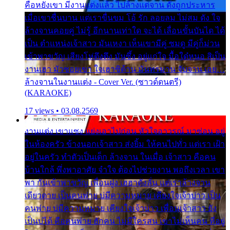
คือหยังเขา มีงานแต่งแล้ว ไปล้างแต่จาน ดั่งถูกประหาร
เมื่อเขาชื่นบาน แต่เราขื่นขม โอ้ รัก ลอยลม ไม่สม ดัง ใจ
ล้างจานคอยคู่ ไม่รู้ อีกนานเท่าใด จะได้ เลื่อนขั้นบันได ได้
เป็น ตำแหน่งเจ้าสาว มันเหงา เห็นเขามีคู่ ซมดู มีคู่ก็ม่วน
เข้าพาขวัญ เสียงโห่ตึงตึง มันซึ้ง อยู่แก่ใจ มื้อใด๋หนอ สิเป็น
งานเฮา มัวซอยเขา ใจเฮาซิด้าน มันทรมาน จับจาน เอย…
ล้างจานในงานแต่ง - Cover Ver. (ซาวด์ดนตรี)
(KARAOKE)
17 views • 03.08.2569
งานแต่ง เขาแซง แย่งเอาไปก่อน หัวใจอาวรณ์ มาซ่อน อยู่
ในห้องครัว ข้างนอกเจ้าสาว ส่งยิ้ม ให้คนไปทั่ว แต่เรา เฝ้า
อยู่ในครัว ทำตัวเป็นเด็ก ล้างจาน ในเมื่อ เจ้าสาว คือคน
บ้านใกล้ พึ่งพาอาศัย จำใจ ต้องไปช่วยงาน พอถึงเวลา เขา
พา กันเข้าพาขวัญ เพื่อนฝูง เฮฮาดังลั่น แต่เราล้างจาน
เดียวดาย เป็นคนพ่าย บ่มีความหมาย เคียงใจเจ้าบ่าว เป็น
คนพ่าย บ่มีความหมาย เคียงใจเจ้าบ่าว เพื่อนเจ้าสาว ยัง
เป็นบ่ได้ คือคนพ่าย ฮักคน ไม่มีใครสน เขาไม่เห็นคน ที่อยู่