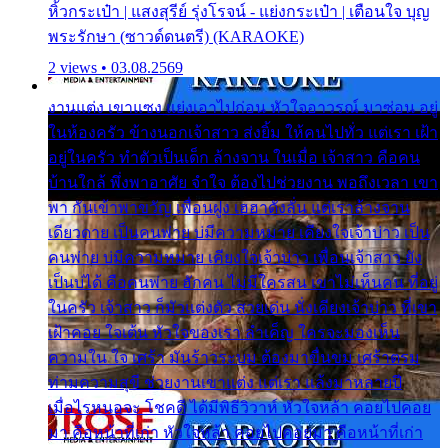
หิ้วกระเป๋า | แสงสุรีย์ รุ่งโรจน์ - แย่งกระเป๋า | เตือนใจ บุญ
พระรักษา (ซาวด์ดนตรี) (KARAOKE)
2 views • 03.08.2569
งานแต่ง เขาแซง แย่งเอาไปก่อน หัวใจอาวรณ์ มาซ่อน อยู่
ในห้องครัว ข้างนอกเจ้าสาว ส่งยิ้ม ให้คนไปทั่ว แต่เรา เฝ้า
อยู่ในครัว ทำตัวเป็นเด็ก ล้างจาน ในเมื่อ เจ้าสาว คือคน
บ้านใกล้ พึ่งพาอาศัย จำใจ ต้องไปช่วยงาน พอถึงเวลา เขา
พา กันเข้าพาขวัญ เพื่อนฝูง เฮฮาดังลั่น แต่เราล้างจาน
เดียวดาย เป็นคนพ่าย บ่มีความหมาย เคียงใจเจ้าบ่าว เป็น
คนพ่าย บ่มีความหมาย เคียงใจเจ้าบ่าว เพื่อนเจ้าสาว ยัง
เป็นบ่ได้ คือคนพ่าย ฮักคน ไม่มีใครสน เขาไม่เห็นคน ที่อยู่
ในครัว เจ้าสาว ก็มัวแต่งตัว สวยเด่น นั่งเคียงเจ้าบ่าว ที่เขา
เฝ้าคอย ใจเต้น หัวใจของเรา ลำเค็ญ ใครจะมองเห็น
ความใน ใจ เศร้า มันร้าวระบม ต้องมาขื่นขม เศร้าตรม
ท่ามความสุขี ช่วยงานเขาแต่ง แต่เรา แล้งมาหลายปี
เมื่อไรหนอจะ โชคดี ได้มีพิธีวิวาห์ หัวใจหล้า คอยไปคอย
มา คือหน้าที่เก่า หัวใจหล้า คอยไปคอยมา คือหน้าที่เก่า