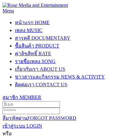
Menu
หน้าแรก
HOME
เพลง
MUSIC
สารคดี
DOCUMENTARY
ซื้อสินค้า
PRODUCT
ค่าลิขสิทธิ์
RATE
รายชื่อเพลง
SONG
เกี่ยวกับเรา
ABOUT US
ข่าวสารและกิจกรรม
NEWS & ACTIVITY
ติดต่อเรา
CONTACT US
สมาชิก
MEMBER
ลืมรหัสผ่าน
FORGOT PASSWORD
เข้าสู่ระบบ
LOGIN
หรือ