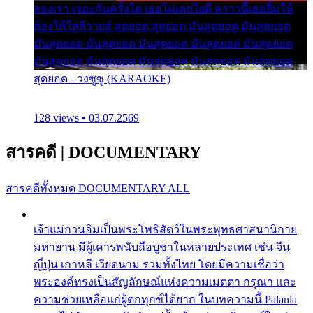
สองเรา เจอะกันครั้งใด เธอไม่เคยไยดี คราวนี้เธอยิ้มให้
ต้องให้ใส่ลีวายส์ สุดยอด สุดยอด มันสุดยอด มันสุดยอด
มันสุดยอด มันสุดยอด มันสุดยอด มันสุดยอด มันสุดยอด
มันสุดยอด มันสุดยอด มันสุดยอด มันสุดยอด มันสุดยอด
สุดยอด - วงซูซู (KARAOKE)
128 views • 03.07.2569
สารคดี
|
DOCUMENTARY
สารคดีทั้งหมด
DOCUMENTARY ALL
เจ้าแม่กวนอิมเป็นพระโพธิสัตว์ในพระพุทธศาสนานิกาย
มหายาน มีผู้เคารพนับถือบูชาในหลายประเทศ เช่น จีน
ญี่ปุ่น เกาหลี เวียดนาม รวมทั้งไทย โดยมีความเชื่อว่า
พระองค์ทรงเป็นสัญลักษณ์แห่งความเมตตา กรุณา และ
ความช่วยเหลือแก่ผู้ตกทุกข์ได้ยาก ในบทความนี้ Palanla