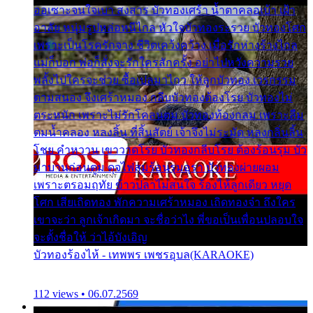
ออเซาะจนใจเบา สงสาร บัวทองเศร้า น้ำตาคลอเบ้า เฝ้า
อาลัย หนุ่มรูปหล่อหนีไกล หัวใจบัวทองระรวย บัวทองโศก
เพราะเป็นโรครักจาง ชีวิตเคว้งคว้าง เมื่อรักห่างร้างไกล
แม่ก็บอก พ่อก็สั่งจะรักใครสักครั้ง อย่าไปหวังความรวย
พลั้งไปใครจะช่วย ซื้อเปลมาไกว ให้ลูกบัวทอง เวรกรรม
ตามสนอง จึงเศร้าหมอง กลีบบัวทองต้องโรย บัวทองไม่
ตระหนัก เพราะไม่รักโคลนตม บัวทองท้องกลม เพราะลืม
ตมน้ำคลอง หลงลิ้น ที่สิ้นสัตย์ เจ้าจึงไม่ระมัด หลงกลิ่นลิ้น
โชย คำหวาน เขาวาดโรย บัวทองกลีบโรย ต้องร้อนรุม บัว
มาบานก่อนตูม ดุจไฟสุมร้อนรุมอุรา บัวทองผ่ายผอม
เพราะตรอมฤทัย ข้าวปลาไม่สนใจ ร้องไห้ลูกเดียว หยุด
โศก เสียเถิดทอง พักความเศร้าหมอง เถิดทองจ๋า ถึงใคร
เขาจะว่า ลูกเจ้าเกิดมา จะชื่อว่าไง พี่ขอเป็นเพื่อนปลอบใจ
จะตั้งชื่อให้ ว่าไอ้บังเอิญ
บัวทองร้องไห้ - เทพพร เพชรอุบล(KARAOKE)
112 views • 06.07.2569