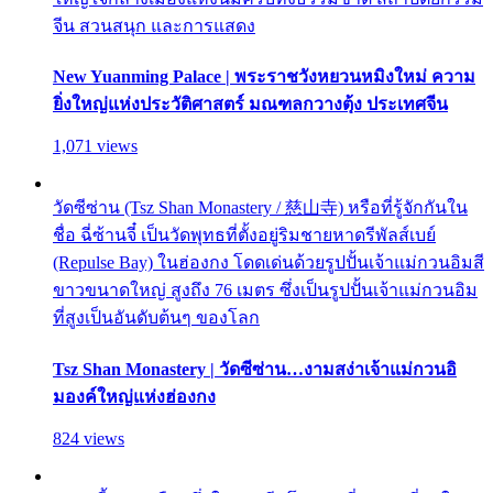
จีน สวนสนุก และการแสดง
New Yuanming Palace | พระราชวังหยวนหมิงใหม่ ความ
ยิ่งใหญ่แห่งประวัติศาสตร์ มณฑลกวางตุ้ง ประเทศจีน
1,071 views
วัดซีซ่าน (Tsz Shan Monastery / 慈山寺) หรือที่รู้จักกันใน
ชื่อ ฉี่ซ้านจี๋ เป็นวัดพุทธที่ตั้งอยู่ริมชายหาดรีพัลส์เบย์
(Repulse Bay) ในฮ่องกง โดดเด่นด้วยรูปปั้นเจ้าแม่กวนอิมสี
ขาวขนาดใหญ่ สูงถึง 76 เมตร ซึ่งเป็นรูปปั้นเจ้าแม่กวนอิม
ที่สูงเป็นอันดับต้นๆ ของโลก
Tsz Shan Monastery | วัดซีซ่าน…งามสง่าเจ้าแม่กวนอิ
มองค์ใหญ่แห่งฮ่องกง
824 views