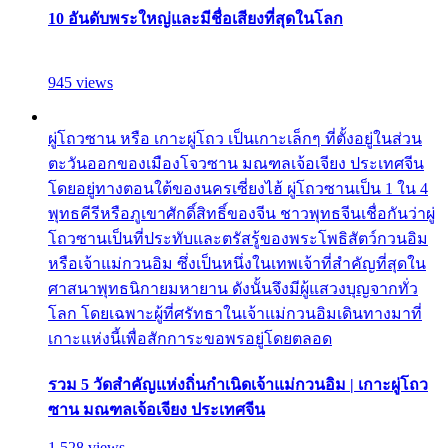
10 อันดับพระใหญ่และมีชื่อเสียงที่สุดในโลก
945 views
ผู่โถวซาน หรือ เกาะผู่โถว เป็นเกาะเล็กๆ ที่ตั้งอยู่ในส่วน
ตะวันออกของเมืองโจวซาน มณฑลเจ้อเจียง ประเทศจีน
โดยอยู่ทางตอนใต้ของนครเซี่ยงไฮ้ ผู่โถวซานเป็น 1 ใน 4
พุทธคีรีหรือภูเขาศักดิ์สิทธิ์ของจีน ชาวพุทธจีนเชื่อกันว่าผู่
โถวซานเป็นที่ประทับและตรัสรู้ของพระโพธิสัตว์กวนอิม
หรือเจ้าแม่กวนอิม ซึ่งเป็นหนึ่งในเทพเจ้าที่สำคัญที่สุดใน
ศาสนาพุทธนิกายมหายาน ดังนั้นจึงมีผู้แสวงบุญจากทั่ว
โลก โดยเฉพาะผู้ที่ศรัทธาในเจ้าแม่กวนอิมเดินทางมาที่
เกาะแห่งนี้เพื่อสักการะขอพรอยู่โดยตลอด
รวม 5 วัดสำคัญแห่งถิ่นกำเนิดเจ้าแม่กวนอิม | เกาะผู่โถว
ซาน มณฑลเจ้อเจียง ประเทศจีน
1,528 views