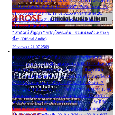
00:45:25 รอหน่อยน้องติ๋ม 15. 00:48:56 เรือล่มในหนอง 16.
00:51:43 บัตรเชิญสีเลือด 17. 00:56:07 อดีตรักโรงทอ 18.
01:00:00 เขมรไล่ควาย 19. 01:02:55 สาวสวนแตง 20.
01:05:51 แอบมอง 21. 01:09:27 พบรักปากน้ำโพ 22.
01:13:06 สายัณห์เมา
" สายัณห์ สัญญา " ขวัญใจคนเดิม - รวมเพลงดังเพราะๆ
ซึ้งๆ (Official Audio)
29 views • 21.07.2569
1. 00:00:00 ทำไมทำฉันได้ 2. 00:03:20 นางฟ้าสลัม 3.
00:06:50 คน 4. 00:10:36 บุญเหลือเกิน 5. 00:13:58 ฝนหยาด
สุดท้าย 6. 00:17:30 ยาใจยาจก 7. 00:20:30 คิดดูให้ดี 8.
00:24:21 ลบรอยแผลรัก 9. 00:27:35 เหมือนใจโดนกรีด 10.
00:30:54 ขบวนการเปาเปียว 11. 00:34:05 คำรำพัน 12.
00:37:20 ปาหนัน 13. 00:40:37 ใจเจ้ากรรม 14. 00:44:15 จูบ
ฉันแล้วจงตายเสีย 15. 00:47:24 ขอสูมาเต๊อะ 16. 00:51:11
คนใจมาร 17. 00:54:50 คืนทรมาน 18. 00:58:25 รักนี้สีดำ
19. 01:01:44 ส่วนเกิน 20. 01:05:42 หยาดน้ำฝนหยดน้ำตา
21. 01:09:13 เหลือเพียงฝัน 22. 01:13:26 เขา 23. 01:16:37