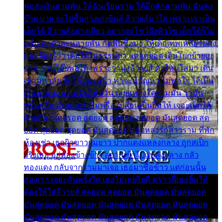
พ่อส่งเงินสามพัน ให้ฉันเรียนราม ได้อีกสักสามพัน ฉันคง
บ๊าย บาย จะไปซื้อกางเกงยีนส์ ลีวายส์มาใส่ เพราะเราเป็น
เด็กใต้ ลีวายส์อย่างเดียว อยากจะโชว์ถึงหิวโซ เด็กใต้ก็ไม่
หวั่น ตกตัวละหลายพัน กัดฟันซื้อมา ให้เด็กเทพเหลียวมอง
และต้องรู้ว่า เด็กใต้ไม่ธรรมดา แต่สุดยอด เดินโยกย้ายเย
ยวน กวนโอ๊ยพอได้ เพราะว่านุ่งลีวายส์ ตัวใหม่ใส่มา เดิน
เข้ามหาลัย จิ๊กโก๊มองหน้า ท่าจะมีปัญหา ไม่พอใจ ได้เป็น
เรื่องแน่นอน แต่ฉันไม่หวั่น เลยแหลงใต้ถามมัน ว่ามัน
พรั่นพรือ มันตอบว่าไม่พรื่อ เปลี่ยนเป็นยิ้มให้ เจอะเด็กใต้
ด้วยกัน ก็เลยรอด สุดยอด สุดยอด สุดยอด มันสุดยอด สุด
ยอด สุดยอด สุดยอด มันสุดยอด แอบหลงรักสาวราม ที่พัก
ห้องเช่า เธอผิวขาวผมยาว ปากแดงแหลงกลาง ถูกสเป็ก
จริงเธอ อยู่ห้องข้างข้าง อยากเข้าไปแหลงกลาง กลัว
ทองแดง กลับจากรามมาเจอ เธอมาซื้อข้าว แต่ก่อนนั้น
สองเรา เจอะกันครั้งใด เธอไม่เคยไยดี คราวนี้เธอยิ้มให้
ต้องให้ใส่ลีวายส์ สุดยอด สุดยอด มันสุดยอด มันสุดยอด
มันสุดยอด มันสุดยอด มันสุดยอด มันสุดยอด มันสุดยอด
มันสุดยอด มันสุดยอด มันสุดยอด มันสุดยอด มันสุดยอด