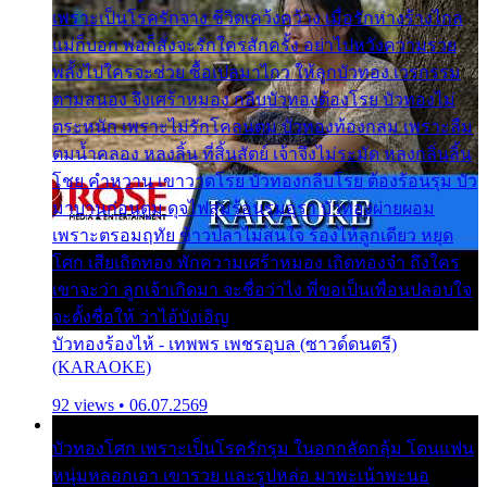
เพราะเป็นโรครักจาง ชีวิตเคว้งคว้าง เมื่อรักห่างร้างไกล
แม่ก็บอก พ่อก็สั่งจะรักใครสักครั้ง อย่าไปหวังความรวย
พลั้งไปใครจะช่วย ซื้อเปลมาไกว ให้ลูกบัวทอง เวรกรรม
ตามสนอง จึงเศร้าหมอง กลีบบัวทองต้องโรย บัวทองไม่
ตระหนัก เพราะไม่รักโคลนตม บัวทองท้องกลม เพราะลืม
ตมน้ำคลอง หลงลิ้น ที่สิ้นสัตย์ เจ้าจึงไม่ระมัด หลงกลิ่นลิ้น
โชย คำหวาน เขาวาดโรย บัวทองกลีบโรย ต้องร้อนรุม บัว
มาบานก่อนตูม ดุจไฟสุมร้อนรุมอุรา บัวทองผ่ายผอม
เพราะตรอมฤทัย ข้าวปลาไม่สนใจ ร้องไห้ลูกเดียว หยุด
โศก เสียเถิดทอง พักความเศร้าหมอง เถิดทองจ๋า ถึงใคร
เขาจะว่า ลูกเจ้าเกิดมา จะชื่อว่าไง พี่ขอเป็นเพื่อนปลอบใจ
จะตั้งชื่อให้ ว่าไอ้บังเอิญ
บัวทองร้องไห้ - เทพพร เพชรอุบล (ซาวด์ดนตรี)
(KARAOKE)
92 views • 06.07.2569
บัวทองโศก เพราะเป็นโรครักรุม ในอกกลัดกลุ้ม โดนแฟน
หนุ่มหลอกเอา เขารวย และรูปหล่อ มาพะเน้าพะนอ