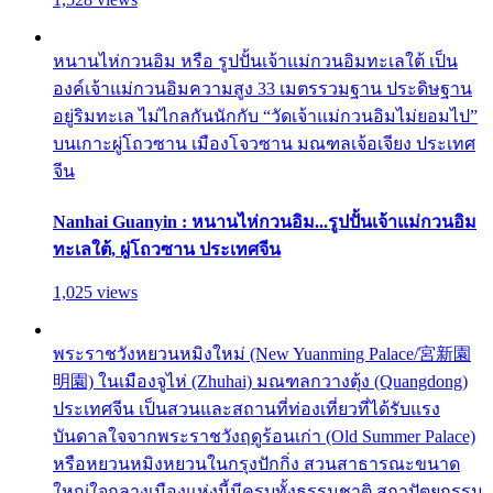
หนานไห่กวนอิม หรือ รูปปั้นเจ้าแม่กวนอิมทะเลใต้ เป็น
องค์เจ้าแม่กวนอิมความสูง 33 เมตรรวมฐาน ประดิษฐาน
อยู่ริมทะเล ไม่ไกลกันนักกับ “วัดเจ้าแม่กวนอิมไม่ยอมไป”
บนเกาะผู่โถวซาน เมืองโจวซาน มณฑลเจ้อเจียง ประเทศ
จีน
Nanhai Guanyin : หนานไห่กวนอิม...รูปปั้นเจ้าแม่กวนอิม
ทะเลใต้, ผู่โถวซาน ประเทศจีน
1,025 views
พระราชวังหยวนหมิงใหม่ (New Yuanming Palace/宮新園
明園) ในเมืองจูไห่ (Zhuhai) มณฑลกวางตุ้ง (Quangdong)
ประเทศจีน เป็นสวนและสถานที่ท่องเที่ยวที่ได้รับแรง
บันดาลใจจากพระราชวังฤดูร้อนเก่า (Old Summer Palace)
หรือหยวนหมิงหยวนในกรุงปักกิ่ง สวนสาธารณะขนาด
ใหญ่ใจกลางเมืองแห่งนี้มีครบทั้งธรรมชาติ สถาปัตยกรรม