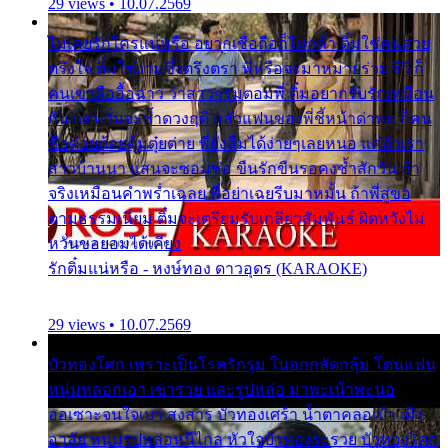
29 views • 10.07.2569
ไม่เคยรักใครแน่หรือ อยากเชื่อถือก็ไม่กล้า ติ๋มใช่คนสวย
ตรึงใจ ติ๋มใช่งามซึ้งตรึงตรา พี่หรือจะมาหมายร่วมชีวี ก็
คนเขาลืออื้อฉาว ว่าสาวๆรุมตอมพี่ ติ๋มอยากรับรักเหมือน
กัน แต่หวั่นจะช้ำดวงฤดี กลัวแฟนของพี่ชี้หน้าด่าทอ ก็คน
ชื่อต๋อยต้อยตุ้มตุ๋ยต่าย พี่ยังลืมได้ง่ายๆเลยหนอ แค่ตัวเรา
สาวบ้านนา แสนจะซอมซ่อ ขืนรักขืนรอคงช้ำสักวัน ถ้า
จริงเหมือนคำพร่ำเฉลย พี่อย่าเฉยรีบมาหมั้น ถ้าพี่สู่ขอ
ตามธรรมเนียม ติ๋มจะเตรียมรับเกลียวสัมพันธ์ ผิดหวังไม่
หวั่นขอยอมได้เคียง
รักติ๋มแน่หรือ - หงษ์ทอง ดาวอุดร (KARAOKE)
29 views • 10.07.2569
บัวทองโศก เพราะเป็นโรครักรุม ในอกกลัดกลุ้ม โดนแฟน
หนุ่มหลอกเอา เขารวย และรูปหล่อ มาพะเน้าพะนอ
ออเซาะจนใจเบา สงสาร บัวทองเศร้า น้ำตาคลอเบ้า เฝ้า
อาลัย หนุ่มรูปหล่อหนีไกล หัวใจบัวทองระรวย บัวทองโศก