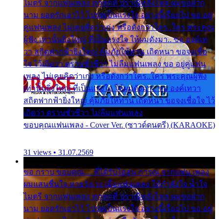
ไมตรี จากแฟนเพลง ทุกทุกที่ ปราณีหลั่งไหล ผมขอฝาก
นาม ยอดรักเอาไว้ โปรดเป็นแรงใจ อย่างนี้เรื่อยไป ขอ อยู่
คู่แฟนเพลง ไม่เคยคิดว่าเก่ง หรือดังกว่าใคร..ใคร พระคุณ
ผู้ฟัง เท่านั้นยิ่งใหญ่ ที่เป็นแรงใจ ให้ผมดังมา.. ขอ องค์เท
วา สถิตฟากฟ้ายิ่งใหญ่ คุ้มภัยให้ท่าน เถิดหนา ขอจงเชื่อ
ใจ ไว้เถิดว่า ตราบชั่วชีวา ไม่ลืมแฟนเพลง ขอ อยู่คู่แฟน
เพลง ไม่เคยคิดว่าเก่ง หรือดังกว่าใคร..ใคร พระคุณผู้ฟัง
เท่านั้นยิ่งใหญ่ ที่เป็นแรงใจ ให้ผมดังมา.. ขอ องค์เทวา
สถิตฟากฟ้ายิ่งใหญ่ คุ้มภัยให้ท่าน เถิดหนา ขอจงเชื่อใจ ไว้
เถิดว่า ตราบชั่วชีวา ไม่ลืมแฟนเพลง
ขอบคุณแฟนเพลง - Cover Ver. (ซาวด์ดนตรี) (KARAOKE)
31 views • 31.07.2569
ขอ กราบ ขอบคุณ.... ที่ได้รับไออุ่น การุณ จากแฟน เพลง
ผมแสนชื่นใจ หายวังเวง เมื่อแฟนเพลง ให้กำลังใจ น้ำใจ
ไมตรี จากแฟนเพลง ทุกทุกที่ ปราณีหลั่งไหล ผมขอฝาก
นาม ยอดรักเอาไว้ โปรดเป็นแรงใจ อย่างนี้เรื่อยไป ขอ อยู่