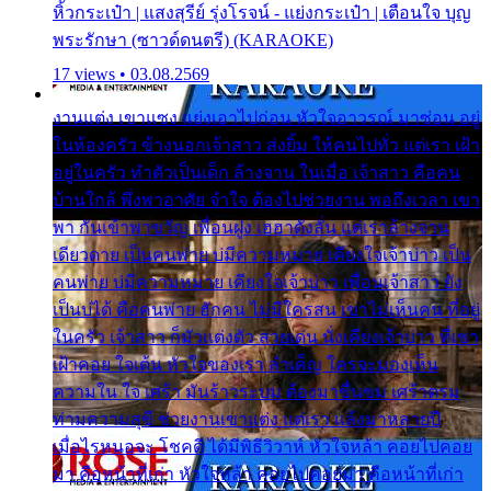
หิ้วกระเป๋า | แสงสุรีย์ รุ่งโรจน์ - แย่งกระเป๋า | เตือนใจ บุญ
พระรักษา (ซาวด์ดนตรี) (KARAOKE)
17 views • 03.08.2569
งานแต่ง เขาแซง แย่งเอาไปก่อน หัวใจอาวรณ์ มาซ่อน อยู่
ในห้องครัว ข้างนอกเจ้าสาว ส่งยิ้ม ให้คนไปทั่ว แต่เรา เฝ้า
อยู่ในครัว ทำตัวเป็นเด็ก ล้างจาน ในเมื่อ เจ้าสาว คือคน
บ้านใกล้ พึ่งพาอาศัย จำใจ ต้องไปช่วยงาน พอถึงเวลา เขา
พา กันเข้าพาขวัญ เพื่อนฝูง เฮฮาดังลั่น แต่เราล้างจาน
เดียวดาย เป็นคนพ่าย บ่มีความหมาย เคียงใจเจ้าบ่าว เป็น
คนพ่าย บ่มีความหมาย เคียงใจเจ้าบ่าว เพื่อนเจ้าสาว ยัง
เป็นบ่ได้ คือคนพ่าย ฮักคน ไม่มีใครสน เขาไม่เห็นคน ที่อยู่
ในครัว เจ้าสาว ก็มัวแต่งตัว สวยเด่น นั่งเคียงเจ้าบ่าว ที่เขา
เฝ้าคอย ใจเต้น หัวใจของเรา ลำเค็ญ ใครจะมองเห็น
ความใน ใจ เศร้า มันร้าวระบม ต้องมาขื่นขม เศร้าตรม
ท่ามความสุขี ช่วยงานเขาแต่ง แต่เรา แล้งมาหลายปี
เมื่อไรหนอจะ โชคดี ได้มีพิธีวิวาห์ หัวใจหล้า คอยไปคอย
มา คือหน้าที่เก่า หัวใจหล้า คอยไปคอยมา คือหน้าที่เก่า