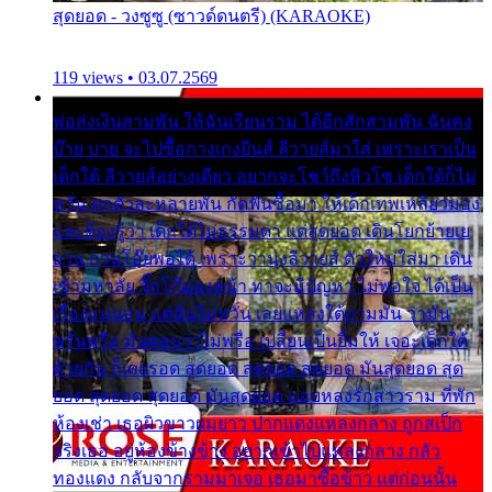
สุดยอด - วงซูซู (ซาวด์ดนตรี) (KARAOKE)
119 views • 03.07.2569
พ่อส่งเงินสามพัน ให้ฉันเรียนราม ได้อีกสักสามพัน ฉันคง
บ๊าย บาย จะไปซื้อกางเกงยีนส์ ลีวายส์มาใส่ เพราะเราเป็น
เด็กใต้ ลีวายส์อย่างเดียว อยากจะโชว์ถึงหิวโซ เด็กใต้ก็ไม่
หวั่น ตกตัวละหลายพัน กัดฟันซื้อมา ให้เด็กเทพเหลียวมอง
และต้องรู้ว่า เด็กใต้ไม่ธรรมดา แต่สุดยอด เดินโยกย้ายเย
ยวน กวนโอ๊ยพอได้ เพราะว่านุ่งลีวายส์ ตัวใหม่ใส่มา เดิน
เข้ามหาลัย จิ๊กโก๊มองหน้า ท่าจะมีปัญหา ไม่พอใจ ได้เป็น
เรื่องแน่นอน แต่ฉันไม่หวั่น เลยแหลงใต้ถามมัน ว่ามัน
พรั่นพรือ มันตอบว่าไม่พรื่อ เปลี่ยนเป็นยิ้มให้ เจอะเด็กใต้
ด้วยกัน ก็เลยรอด สุดยอด สุดยอด สุดยอด มันสุดยอด สุด
ยอด สุดยอด สุดยอด มันสุดยอด แอบหลงรักสาวราม ที่พัก
ห้องเช่า เธอผิวขาวผมยาว ปากแดงแหลงกลาง ถูกสเป็ก
จริงเธอ อยู่ห้องข้างข้าง อยากเข้าไปแหลงกลาง กลัว
ทองแดง กลับจากรามมาเจอ เธอมาซื้อข้าว แต่ก่อนนั้น