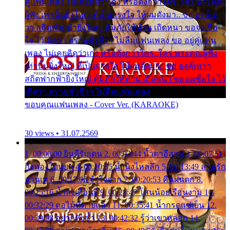
คู่แฟนเพลง ไม่เคยคิดว่าเก่ง หรือดังกว่าใคร..ใคร พระคุณ
ผู้ฟัง เท่านั้นยิ่งใหญ่ ที่เป็นแรงใจ ให้ผมดังมา.. ขอ องค์เท
วา สถิตฟากฟ้ายิ่งใหญ่ คุ้มภัยให้ท่าน เถิดหนา ขอจงเชื่อ
ใจ ไว้เถิดว่า ตราบชั่วชีวา ไม่ลืมแฟนเพลง ขอ อยู่คู่แฟน
เพลง ไม่เคยคิดว่าเก่ง หรือดังกว่าใคร..ใคร พระคุณผู้ฟัง
เท่านั้นยิ่งใหญ่ ที่เป็นแรงใจ ให้ผมดังมา.. ขอ องค์เทวา
สถิตฟากฟ้ายิ่งใหญ่ คุ้มภัยให้ท่าน เถิดหนา ขอจงเชื่อใจ ไว้
เถิดว่า ตราบชั่วชีวา ไม่ลืมแฟนเพลง
ขอบคุณแฟนเพลง - Cover Ver. (KARAOKE)
30 views • 31.07.2569
1. 00:00:00 ยินดีรับเดน 2. 00:03:44 น้ำตาอีสาน 3. 00:07:51
กิ่งทองใบหยก 4. 00:10:35 น้ำนิ่งไหลลึก 5. 00:13:49 ลานรัก
ลานเท 6. 00:17:06 จำใจจาก 7. 00:20:53 คืนฝนตก 8.
00:25:16 น้ำลงเดือนยี่ 9. 00:28:47 โสนน้อยเรือนงาม 10.
00:32:29 ตอไม้ที่ตายแล้ว 11. 00:35:41 น้ำกรดแช่เย็น 12.
00:39:08 อยากฟังซ้ำ 13. 00:42:32 รู้ว่าเขาหลอก 14.