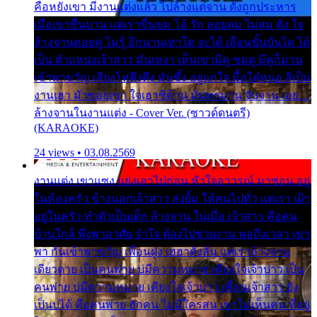
คือหยังเขา มีงานแต่งแล้ว ไปล้างแต่จาน ดั่งถูกประหาร
เมื่อเขาชื่นบาน แต่เราขื่นขม โอ้ รัก ลอยลม ไม่สม ดัง ใจ
ล้างจานคอยคู่ ไม่รู้ อีกนานเท่าใด จะได้ เลื่อนขั้นบันได ได้
เป็น ตำแหน่งเจ้าสาว มันเหงา เห็นเขามีคู่ ซมดู มีคู่ก็ม่วน
เข้าพาขวัญ เสียงโห่ตึงตึง มันซึ้ง อยู่แก่ใจ มื้อใด๋หนอ สิเป็น
งานเฮา มัวซอยเขา ใจเฮาซิด้าน มันทรมาน จับจาน เอย…
ล้างจานในงานแต่ง - Cover Ver. (ซาวด์ดนตรี)
(KARAOKE)
24 views • 03.08.2569
งานแต่ง เขาแซง แย่งเอาไปก่อน หัวใจอาวรณ์ มาซ่อน อยู่
ในห้องครัว ข้างนอกเจ้าสาว ส่งยิ้ม ให้คนไปทั่ว แต่เรา เฝ้า
อยู่ในครัว ทำตัวเป็นเด็ก ล้างจาน ในเมื่อ เจ้าสาว คือคน
บ้านใกล้ พึ่งพาอาศัย จำใจ ต้องไปช่วยงาน พอถึงเวลา เขา
พา กันเข้าพาขวัญ เพื่อนฝูง เฮฮาดังลั่น แต่เราล้างจาน
เดียวดาย เป็นคนพ่าย บ่มีความหมาย เคียงใจเจ้าบ่าว เป็น
คนพ่าย บ่มีความหมาย เคียงใจเจ้าบ่าว เพื่อนเจ้าสาว ยัง
เป็นบ่ได้ คือคนพ่าย ฮักคน ไม่มีใครสน เขาไม่เห็นคน ที่อยู่