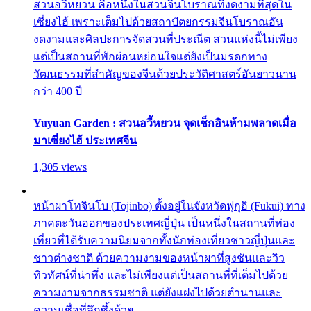
สวนอวี้หยวน คือหนึ่งในสวนจีนโบราณที่งดงามที่สุดใน
เซี่ยงไฮ้ เพราะเต็มไปด้วยสถาปัตยกรรมจีนโบราณอัน
งดงามและศิลปะการจัดสวนที่ประณีต สวนแห่งนี้ไม่เพียง
แต่เป็นสถานที่พักผ่อนหย่อนใจแต่ยังเป็นมรดกทาง
วัฒนธรรมที่สำคัญของจีนด้วยประวัติศาสตร์อันยาวนาน
กว่า 400 ปี
Yuyuan Garden : สวนอวี้หยวน จุดเช็กอินห้ามพลาดเมื่อ
มาเซี่ยงไฮ้ ประเทศจีน
1,305 views
หน้าผาโทจินโบ (Tojinbo) ตั้งอยู่ในจังหวัดฟุกุอิ (Fukui) ทาง
ภาคตะวันออกของประเทศญี่ปุ่น เป็นหนึ่งในสถานที่ท่อง
เที่ยวที่ได้รับความนิยมจากทั้งนักท่องเที่ยวชาวญี่ปุ่นและ
ชาวต่างชาติ ด้วยความงามของหน้าผาที่สูงชันและวิว
ทิวทัศน์ที่น่าทึ่ง และไม่เพียงแต่เป็นสถานที่ที่เต็มไปด้วย
ความงามจากธรรมชาติ แต่ยังแฝงไปด้วยตำนานและ
ความเชื่อที่ลึกซึ้งด้วย