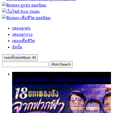
เพลงลูกทุ่ง
เพลงลูกกรุง
เพลงเพื่อชีวิต
อัลบั้ม
เพลงทั้งหมด
Music All
ค้นหา
Search
1. 00:00 สามสิบยังแจ๋ว - ยอดรัก สลักใจ 2. 02:49 รักมาห้าปี
- ศรเพชร ศรสุพรรณ 3. 05:57 รักสาวเสื้อลาย - แสงสุรีย์
รุ่งโรจน์ 4. 09:51 รักสะท้านดินสะเทือน - ยอดรัก สลักใจ 5.
12:23 มอเตอร์ไซค์ทำหล่น - ศรเพชร ศรสุพรรณ 6. 14:49
หิ้วกระเป๋า - แสงสุรีย์ รุ่งโรจน์ 7. 17:57 รักเผื่อเลือก - ยอด
รัก สลักใจ 8. 21:21 น้ำตาไอ้หนุ่ม - ศรเพชร ศรสุพรรณ 9.