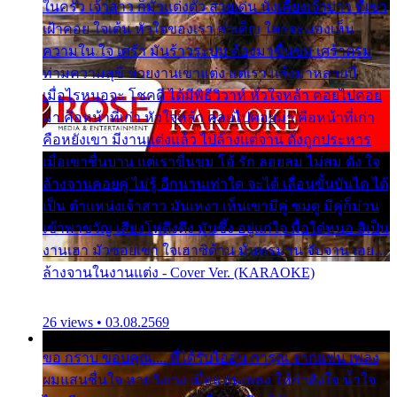
ในครัว เจ้าสาว ก็มัวแต่งตัว สวยเด่น นั่งเคียงเจ้าบ่าว ที่เขา
เฝ้าคอย ใจเต้น หัวใจของเรา ลำเค็ญ ใครจะมองเห็น
ความใน ใจ เศร้า มันร้าวระบม ต้องมาขื่นขม เศร้าตรม
ท่ามความสุขี ช่วยงานเขาแต่ง แต่เรา แล้งมาหลายปี
เมื่อไรหนอจะ โชคดี ได้มีพิธีวิวาห์ หัวใจหล้า คอยไปคอย
มา คือหน้าที่เก่า หัวใจหล้า คอยไปคอยมา คือหน้าที่เก่า
คือหยังเขา มีงานแต่งแล้ว ไปล้างแต่จาน ดั่งถูกประหาร
เมื่อเขาชื่นบาน แต่เราขื่นขม โอ้ รัก ลอยลม ไม่สม ดัง ใจ
ล้างจานคอยคู่ ไม่รู้ อีกนานเท่าใด จะได้ เลื่อนขั้นบันได ได้
เป็น ตำแหน่งเจ้าสาว มันเหงา เห็นเขามีคู่ ซมดู มีคู่ก็ม่วน
เข้าพาขวัญ เสียงโห่ตึงตึง มันซึ้ง อยู่แก่ใจ มื้อใด๋หนอ สิเป็น
งานเฮา มัวซอยเขา ใจเฮาซิด้าน มันทรมาน จับจาน เอย…
ล้างจานในงานแต่ง - Cover Ver. (KARAOKE)
26 views • 03.08.2569
ขอ กราบ ขอบคุณ.... ที่ได้รับไออุ่น การุณ จากแฟน เพลง
ผมแสนชื่นใจ หายวังเวง เมื่อแฟนเพลง ให้กำลังใจ น้ำใจ