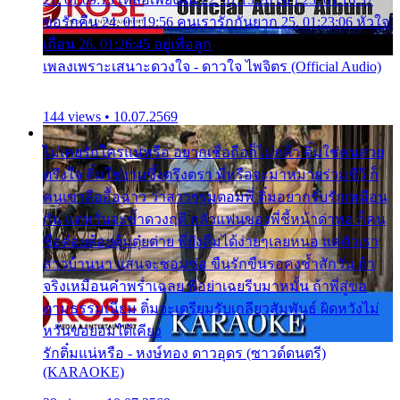
ขอรักคืน 24. 01:19:56 คนเรารักกันยาก 25. 01:23:06 หัวใจ
เถื่อน 26. 01:26:45 อยู่เพื่อลูก
เพลงเพราะเสนาะดวงใจ - ดาวใจ ไพจิตร (Official Audio)
144 views • 10.07.2569
ไม่เคยรักใครแน่หรือ อยากเชื่อถือก็ไม่กล้า ติ๋มใช่คนสวย
ตรึงใจ ติ๋มใช่งามซึ้งตรึงตรา พี่หรือจะมาหมายร่วมชีวี ก็
คนเขาลืออื้อฉาว ว่าสาวๆรุมตอมพี่ ติ๋มอยากรับรักเหมือน
กัน แต่หวั่นจะช้ำดวงฤดี กลัวแฟนของพี่ชี้หน้าด่าทอ ก็คน
ชื่อต๋อยต้อยตุ้มตุ๋ยต่าย พี่ยังลืมได้ง่ายๆเลยหนอ แค่ตัวเรา
สาวบ้านนา แสนจะซอมซ่อ ขืนรักขืนรอคงช้ำสักวัน ถ้า
จริงเหมือนคำพร่ำเฉลย พี่อย่าเฉยรีบมาหมั้น ถ้าพี่สู่ขอ
ตามธรรมเนียม ติ๋มจะเตรียมรับเกลียวสัมพันธ์ ผิดหวังไม่
หวั่นขอยอมได้เคียง
รักติ๋มแน่หรือ - หงษ์ทอง ดาวอุดร (ซาวด์ดนตรี)
(KARAOKE)