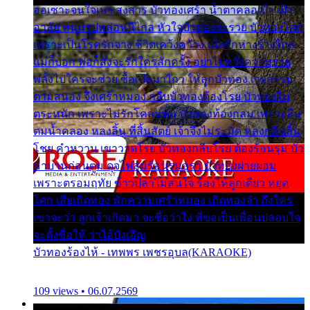
ออเซาะจนใจเบา สงสาร บัวทองเศร้า น้ำตาคลอเบ้า เฝ้า
อาลัย หนุ่มรูปหล่อหนีไกล หัวใจบัวทองระรวย บัวทองโศก
เพราะเป็นโรครักจาง ชีวิตเคว้งคว้าง เมื่อรักห่างร้างไกล
แม่ก็บอก พ่อก็สั่งจะรักใครสักครั้ง อย่าไปหวังความรวย
พลั้งไปใครจะช่วย ซื้อเปลมาไกว ให้ลูกบัวทอง เวรกรรม
ตามสนอง จึงเศร้าหมอง กลีบบัวทองต้องโรย บัวทองไม่
ตระหนัก เพราะไม่รักโคลนตม บัวทองท้องกลม เพราะลืม
ตมน้ำคลอง หลงลิ้น ที่สิ้นสัตย์ เจ้าจึงไม่ระมัด หลงกลิ่นลิ้น
โชย คำหวาน เขาวาดโรย บัวทองกลีบโรย ต้องร้อนรุม บัว
มาบานก่อนตูม ดุจไฟสุมร้อนรุมอุรา บัวทองผ่ายผอม
เพราะตรอมฤทัย ข้าวปลาไม่สนใจ ร้องไห้ลูกเดียว หยุด
โศก เสียเถิดทอง พักความเศร้าหมอง เถิดทองจ๋า ถึงใคร
เขาจะว่า ลูกเจ้าเกิดมา จะชื่อว่าไง พี่ขอเป็นเพื่อนปลอบใจ
จะตั้งชื่อให้ ว่าไอ้บังเอิญ
บัวทองร้องไห้ - เทพพร เพชรอุบล(KARAOKE)
109 views • 06.07.2569