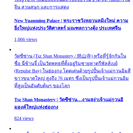
จีน สวนสนุก และการแสดง
New Yuanming Palace | พระราชวังหยวนหมิงใหม่ ความ
ยิ่งใหญ่แห่งประวัติศาสตร์ มณฑลกวางตุ้ง ประเทศจีน
1,066 views
วัดซีซ่าน (Tsz Shan Monastery / 慈山寺) หรือที่รู้จักกันใน
ชื่อ ฉี่ซ้านจี๋ เป็นวัดพุทธที่ตั้งอยู่ริมชายหาดรีพัลส์เบย์
(Repulse Bay) ในฮ่องกง โดดเด่นด้วยรูปปั้นเจ้าแม่กวนอิมสี
ขาวขนาดใหญ่ สูงถึง 76 เมตร ซึ่งเป็นรูปปั้นเจ้าแม่กวนอิม
ที่สูงเป็นอันดับต้นๆ ของโลก
Tsz Shan Monastery | วัดซีซ่าน…งามสง่าเจ้าแม่กวนอิ
มองค์ใหญ่แห่งฮ่องกง
824 views