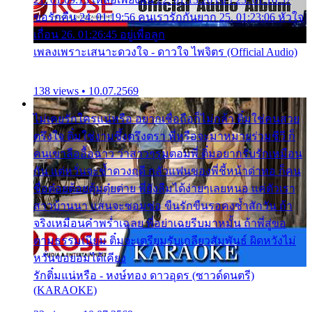
ขอรักคืน 24. 01:19:56 คนเรารักกันยาก 25. 01:23:06 หัวใจ
เถื่อน 26. 01:26:45 อยู่เพื่อลูก
เพลงเพราะเสนาะดวงใจ - ดาวใจ ไพจิตร (Official Audio)
138 views • 10.07.2569
ไม่เคยรักใครแน่หรือ อยากเชื่อถือก็ไม่กล้า ติ๋มใช่คนสวย
ตรึงใจ ติ๋มใช่งามซึ้งตรึงตรา พี่หรือจะมาหมายร่วมชีวี ก็
คนเขาลืออื้อฉาว ว่าสาวๆรุมตอมพี่ ติ๋มอยากรับรักเหมือน
กัน แต่หวั่นจะช้ำดวงฤดี กลัวแฟนของพี่ชี้หน้าด่าทอ ก็คน
ชื่อต๋อยต้อยตุ้มตุ๋ยต่าย พี่ยังลืมได้ง่ายๆเลยหนอ แค่ตัวเรา
สาวบ้านนา แสนจะซอมซ่อ ขืนรักขืนรอคงช้ำสักวัน ถ้า
จริงเหมือนคำพร่ำเฉลย พี่อย่าเฉยรีบมาหมั้น ถ้าพี่สู่ขอ
ตามธรรมเนียม ติ๋มจะเตรียมรับเกลียวสัมพันธ์ ผิดหวังไม่
หวั่นขอยอมได้เคียง
รักติ๋มแน่หรือ - หงษ์ทอง ดาวอุดร (ซาวด์ดนตรี)
(KARAOKE)