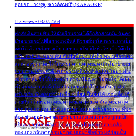
สุดยอด - วงซูซู (ซาวด์ดนตรี) (KARAOKE)
113 views • 03.07.2569
พ่อส่งเงินสามพัน ให้ฉันเรียนราม ได้อีกสักสามพัน ฉันคง
บ๊าย บาย จะไปซื้อกางเกงยีนส์ ลีวายส์มาใส่ เพราะเราเป็น
เด็กใต้ ลีวายส์อย่างเดียว อยากจะโชว์ถึงหิวโซ เด็กใต้ก็ไม่
หวั่น ตกตัวละหลายพัน กัดฟันซื้อมา ให้เด็กเทพเหลียวมอง
และต้องรู้ว่า เด็กใต้ไม่ธรรมดา แต่สุดยอด เดินโยกย้ายเย
ยวน กวนโอ๊ยพอได้ เพราะว่านุ่งลีวายส์ ตัวใหม่ใส่มา เดิน
เข้ามหาลัย จิ๊กโก๊มองหน้า ท่าจะมีปัญหา ไม่พอใจ ได้เป็น
เรื่องแน่นอน แต่ฉันไม่หวั่น เลยแหลงใต้ถามมัน ว่ามัน
พรั่นพรือ มันตอบว่าไม่พรื่อ เปลี่ยนเป็นยิ้มให้ เจอะเด็กใต้
ด้วยกัน ก็เลยรอด สุดยอด สุดยอด สุดยอด มันสุดยอด สุด
ยอด สุดยอด สุดยอด มันสุดยอด แอบหลงรักสาวราม ที่พัก
ห้องเช่า เธอผิวขาวผมยาว ปากแดงแหลงกลาง ถูกสเป็ก
จริงเธอ อยู่ห้องข้างข้าง อยากเข้าไปแหลงกลาง กลัว
ทองแดง กลับจากรามมาเจอ เธอมาซื้อข้าว แต่ก่อนนั้น