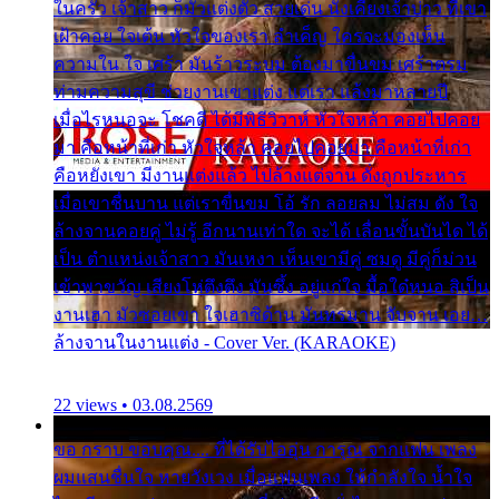
ในครัว เจ้าสาว ก็มัวแต่งตัว สวยเด่น นั่งเคียงเจ้าบ่าว ที่เขา
เฝ้าคอย ใจเต้น หัวใจของเรา ลำเค็ญ ใครจะมองเห็น
ความใน ใจ เศร้า มันร้าวระบม ต้องมาขื่นขม เศร้าตรม
ท่ามความสุขี ช่วยงานเขาแต่ง แต่เรา แล้งมาหลายปี
เมื่อไรหนอจะ โชคดี ได้มีพิธีวิวาห์ หัวใจหล้า คอยไปคอย
มา คือหน้าที่เก่า หัวใจหล้า คอยไปคอยมา คือหน้าที่เก่า
คือหยังเขา มีงานแต่งแล้ว ไปล้างแต่จาน ดั่งถูกประหาร
เมื่อเขาชื่นบาน แต่เราขื่นขม โอ้ รัก ลอยลม ไม่สม ดัง ใจ
ล้างจานคอยคู่ ไม่รู้ อีกนานเท่าใด จะได้ เลื่อนขั้นบันได ได้
เป็น ตำแหน่งเจ้าสาว มันเหงา เห็นเขามีคู่ ซมดู มีคู่ก็ม่วน
เข้าพาขวัญ เสียงโห่ตึงตึง มันซึ้ง อยู่แก่ใจ มื้อใด๋หนอ สิเป็น
งานเฮา มัวซอยเขา ใจเฮาซิด้าน มันทรมาน จับจาน เอย…
ล้างจานในงานแต่ง - Cover Ver. (KARAOKE)
22 views • 03.08.2569
ขอ กราบ ขอบคุณ.... ที่ได้รับไออุ่น การุณ จากแฟน เพลง
ผมแสนชื่นใจ หายวังเวง เมื่อแฟนเพลง ให้กำลังใจ น้ำใจ