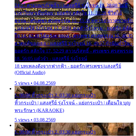
24:27 สามเณรกำพร้า - แสงสุรีย์ รุ่งโรจน์ 10. 28:08 ไม่มี
เวลาไปหาเมียน้อย - ยอดรัก สลักใจ 11. 31:29 ชีวิตไอ้
ธรรม - ศรเพชร ศรสุพรรณ 12. 35:26 ทหารอากาศขาดรัก
- แสงสุรีย์ รุ่งโรจน์ 13. 39:01 คนหัวใจโทรม - ยอดรัก สลัก
ใจ 14. 42:49 ไอ้หวังตายแน่ - ศรเพชร ศรสุพรรณ 15. 46:35
ธาตุแท้ของเธอ - แสงสุรีย์ รุ่งโรจน์ 16. 49:57 กำนันกำใน -
ยอดรัก สลักใจ 17. 52:29 สาวบริสุทธิ์ - ศรเพชร ศรสุพรรณ
18. 56:05 แต๋วจ๋า - แสงสุรีย์ รุ่งโรจน์
18 บทเพลงดังจากฟากฟ้า - ยอดรัก/ศรเพชร/แสงสุรีย์
(Official Audio)
5 views • 04.08.2569
1. 00:00 หิ้วกระเป๋า 2. 03:30 แย่งกระเป๋า
หิ้วกระเป๋า | แสงสุรีย์ รุ่งโรจน์ - แย่งกระเป๋า | เตือนใจ บุญ
พระรักษา (KARAOKE)
5 views • 03.08.2569
1. 00:00 หิ้วกระเป๋า 2. 03:30 แย่งกระเป๋า