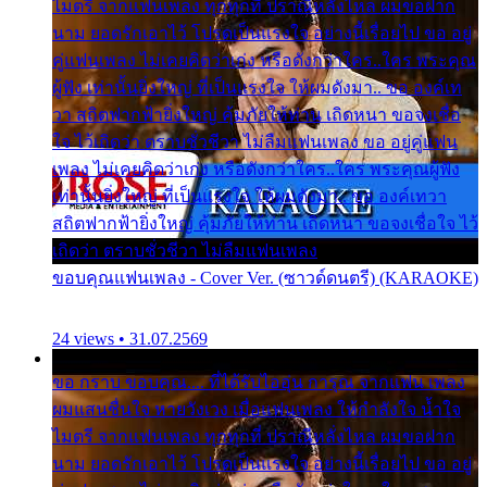
ไมตรี จากแฟนเพลง ทุกทุกที่ ปราณีหลั่งไหล ผมขอฝาก
นาม ยอดรักเอาไว้ โปรดเป็นแรงใจ อย่างนี้เรื่อยไป ขอ อยู่
คู่แฟนเพลง ไม่เคยคิดว่าเก่ง หรือดังกว่าใคร..ใคร พระคุณ
ผู้ฟัง เท่านั้นยิ่งใหญ่ ที่เป็นแรงใจ ให้ผมดังมา.. ขอ องค์เท
วา สถิตฟากฟ้ายิ่งใหญ่ คุ้มภัยให้ท่าน เถิดหนา ขอจงเชื่อ
ใจ ไว้เถิดว่า ตราบชั่วชีวา ไม่ลืมแฟนเพลง ขอ อยู่คู่แฟน
เพลง ไม่เคยคิดว่าเก่ง หรือดังกว่าใคร..ใคร พระคุณผู้ฟัง
เท่านั้นยิ่งใหญ่ ที่เป็นแรงใจ ให้ผมดังมา.. ขอ องค์เทวา
สถิตฟากฟ้ายิ่งใหญ่ คุ้มภัยให้ท่าน เถิดหนา ขอจงเชื่อใจ ไว้
เถิดว่า ตราบชั่วชีวา ไม่ลืมแฟนเพลง
ขอบคุณแฟนเพลง - Cover Ver. (ซาวด์ดนตรี) (KARAOKE)
24 views • 31.07.2569
ขอ กราบ ขอบคุณ.... ที่ได้รับไออุ่น การุณ จากแฟน เพลง
ผมแสนชื่นใจ หายวังเวง เมื่อแฟนเพลง ให้กำลังใจ น้ำใจ
ไมตรี จากแฟนเพลง ทุกทุกที่ ปราณีหลั่งไหล ผมขอฝาก
นาม ยอดรักเอาไว้ โปรดเป็นแรงใจ อย่างนี้เรื่อยไป ขอ อยู่