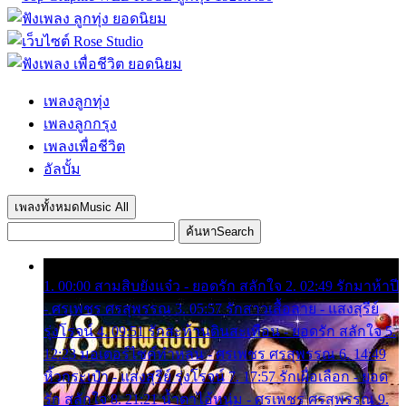
เพลงลูกทุ่ง
เพลงลูกกรุง
เพลงเพื่อชีวิต
อัลบั้ม
เพลงทั้งหมด
Music All
ค้นหา
Search
1. 00:00 สามสิบยังแจ๋ว - ยอดรัก สลักใจ 2. 02:49 รักมาห้าปี
- ศรเพชร ศรสุพรรณ 3. 05:57 รักสาวเสื้อลาย - แสงสุรีย์
รุ่งโรจน์ 4. 09:51 รักสะท้านดินสะเทือน - ยอดรัก สลักใจ 5.
12:23 มอเตอร์ไซค์ทำหล่น - ศรเพชร ศรสุพรรณ 6. 14:49
หิ้วกระเป๋า - แสงสุรีย์ รุ่งโรจน์ 7. 17:57 รักเผื่อเลือก - ยอด
รัก สลักใจ 8. 21:21 น้ำตาไอ้หนุ่ม - ศรเพชร ศรสุพรรณ 9.