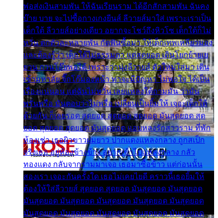
พ่อส่งเงินสามพัน ให้ฉันเรียนราม ได้อีกสักสามพัน ฉันคง
บ๊าย บาย จะไปซื้อกางเกงยีนส์ ลีวายส์มาใส่ เพราะเราเป็น
เด็กใต้ ลีวายส์อย่างเดียว อยากจะโชว์ถึงหิวโซ เด็กใต้ก็ไม่
หวั่น ตกตัวละหลายพัน กัดฟันซื้อมา ให้เด็กเทพเหลียวมอง
และต้องรู้ว่า เด็กใต้ไม่ธรรมดา แต่สุดยอด เดินโยกย้ายเย
ยวน กวนโอ๊ยพอได้ เพราะว่านุ่งลีวายส์ ตัวใหม่ใส่มา เดิน
เข้ามหาลัย จิ๊กโก๊มองหน้า ท่าจะมีปัญหา ไม่พอใจ ได้เป็น
เรื่องแน่นอน แต่ฉันไม่หวั่น เลยแหลงใต้ถามมัน ว่ามัน
พรั่นพรือ มันตอบว่าไม่พรื่อ เปลี่ยนเป็นยิ้มให้ เจอะเด็กใต้
ด้วยกัน ก็เลยรอด สุดยอด สุดยอด สุดยอด มันสุดยอด สุด
ยอด สุดยอด สุดยอด มันสุดยอด แอบหลงรักสาวราม ที่พัก
ห้องเช่า เธอผิวขาวผมยาว ปากแดงแหลงกลาง ถูกสเป็ก
จริงเธอ อยู่ห้องข้างข้าง อยากเข้าไปแหลงกลาง กลัว
ทองแดง กลับจากรามมาเจอ เธอมาซื้อข้าว แต่ก่อนนั้น
สองเรา เจอะกันครั้งใด เธอไม่เคยไยดี คราวนี้เธอยิ้มให้
ต้องให้ใส่ลีวายส์ สุดยอด สุดยอด มันสุดยอด มันสุดยอด
มันสุดยอด มันสุดยอด มันสุดยอด มันสุดยอด มันสุดยอด
มันสุดยอด มันสุดยอด มันสุดยอด มันสุดยอด มันสุดยอด