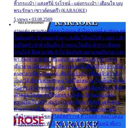
หิ้วกระเป๋า | แสงสุรีย์ รุ่งโรจน์ - แย่งกระเป๋า | เตือนใจ บุญ
พระรักษา (ซาวด์ดนตรี) (KARAOKE)
5 views • 03.08.2569
งานแต่ง เขาแซง แย่งเอาไปก่อน หัวใจอาวรณ์ มาซ่อน อยู่
ในห้องครัว ข้างนอกเจ้าสาว ส่งยิ้ม ให้คนไปทั่ว แต่เรา เฝ้า
อยู่ในครัว ทำตัวเป็นเด็ก ล้างจาน ในเมื่อ เจ้าสาว คือคน
บ้านใกล้ พึ่งพาอาศัย จำใจ ต้องไปช่วยงาน พอถึงเวลา เขา
พา กันเข้าพาขวัญ เพื่อนฝูง เฮฮาดังลั่น แต่เราล้างจาน
เดียวดาย เป็นคนพ่าย บ่มีความหมาย เคียงใจเจ้าบ่าว เป็น
คนพ่าย บ่มีความหมาย เคียงใจเจ้าบ่าว เพื่อนเจ้าสาว ยัง
เป็นบ่ได้ คือคนพ่าย ฮักคน ไม่มีใครสน เขาไม่เห็นคน ที่อยู่
ในครัว เจ้าสาว ก็มัวแต่งตัว สวยเด่น นั่งเคียงเจ้าบ่าว ที่เขา
เฝ้าคอย ใจเต้น หัวใจของเรา ลำเค็ญ ใครจะมองเห็น
ความใน ใจ เศร้า มันร้าวระบม ต้องมาขื่นขม เศร้าตรม
ท่ามความสุขี ช่วยงานเขาแต่ง แต่เรา แล้งมาหลายปี
เมื่อไรหนอจะ โชคดี ได้มีพิธีวิวาห์ หัวใจหล้า คอยไปคอย
มา คือหน้าที่เก่า หัวใจหล้า คอยไปคอยมา คือหน้าที่เก่า