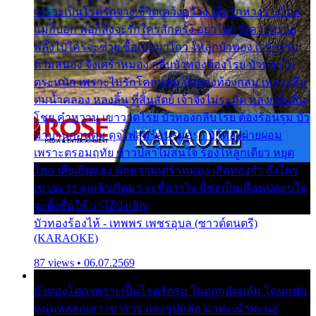
เพราะเป็นโรครักจาง ชีวิตเคว้งคว้าง เมื่อรักห่างร้างไกล
แม่ก็บอก พ่อก็สั่งจะรักใครสักครั้ง อย่าไปหวังความรวย
พลั้งไปใครจะช่วย ซื้อเปลมาไกว ให้ลูกบัวทอง เวรกรรม
ตามสนอง จึงเศร้าหมอง กลีบบัวทองต้องโรย บัวทองไม่
ตระหนัก เพราะไม่รักโคลนตม บัวทองท้องกลม เพราะลืม
ตมน้ำคลอง หลงลิ้น ที่สิ้นสัตย์ เจ้าจึงไม่ระมัด หลงกลิ่นลิ้น
โชย คำหวาน เขาวาดโรย บัวทองกลีบโรย ต้องร้อนรุม บัว
มาบานก่อนตูม ดุจไฟสุมร้อนรุมอุรา บัวทองผ่ายผอม
เพราะตรอมฤทัย ข้าวปลาไม่สนใจ ร้องไห้ลูกเดียว หยุด
โศก เสียเถิดทอง พักความเศร้าหมอง เถิดทองจ๋า ถึงใคร
เขาจะว่า ลูกเจ้าเกิดมา จะชื่อว่าไง พี่ขอเป็นเพื่อนปลอบใจ
จะตั้งชื่อให้ ว่าไอ้บังเอิญ
บัวทองร้องไห้ - เทพพร เพชรอุบล (ซาวด์ดนตรี)
(KARAOKE)
87 views • 06.07.2569
บัวทองโศก เพราะเป็นโรครักรุม ในอกกลัดกลุ้ม โดนแฟน
หนุ่มหลอกเอา เขารวย และรูปหล่อ มาพะเน้าพะนอ