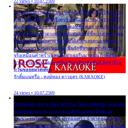
22 views • 10.07.2569
ไม่เคยรักใครแน่หรือ อยากเชื่อถือก็ไม่กล้า ติ๋มใช่คนสวย
ตรึงใจ ติ๋มใช่งามซึ้งตรึงตรา พี่หรือจะมาหมายร่วมชีวี ก็
คนเขาลืออื้อฉาว ว่าสาวๆรุมตอมพี่ ติ๋มอยากรับรักเหมือน
กัน แต่หวั่นจะช้ำดวงฤดี กลัวแฟนของพี่ชี้หน้าด่าทอ ก็คน
ชื่อต๋อยต้อยตุ้มตุ๋ยต่าย พี่ยังลืมได้ง่ายๆเลยหนอ แค่ตัวเรา
สาวบ้านนา แสนจะซอมซ่อ ขืนรักขืนรอคงช้ำสักวัน ถ้า
จริงเหมือนคำพร่ำเฉลย พี่อย่าเฉยรีบมาหมั้น ถ้าพี่สู่ขอ
ตามธรรมเนียม ติ๋มจะเตรียมรับเกลียวสัมพันธ์ ผิดหวังไม่
หวั่นขอยอมได้เคียง
รักติ๋มแน่หรือ - หงษ์ทอง ดาวอุดร (KARAOKE)
24 views • 10.07.2569
บัวทองโศก เพราะเป็นโรครักรุม ในอกกลัดกลุ้ม โดนแฟน
หนุ่มหลอกเอา เขารวย และรูปหล่อ มาพะเน้าพะนอ
ออเซาะจนใจเบา สงสาร บัวทองเศร้า น้ำตาคลอเบ้า เฝ้า
อาลัย หนุ่มรูปหล่อหนีไกล หัวใจบัวทองระรวย บัวทองโศก