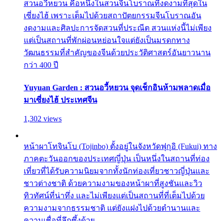
สวนอวี้หยวน คือหนึ่งในสวนจีนโบราณที่งดงามที่สุดใน
เซี่ยงไฮ้ เพราะเต็มไปด้วยสถาปัตยกรรมจีนโบราณอัน
งดงามและศิลปะการจัดสวนที่ประณีต สวนแห่งนี้ไม่เพียง
แต่เป็นสถานที่พักผ่อนหย่อนใจแต่ยังเป็นมรดกทาง
วัฒนธรรมที่สำคัญของจีนด้วยประวัติศาสตร์อันยาวนาน
กว่า 400 ปี
Yuyuan Garden : สวนอวี้หยวน จุดเช็กอินห้ามพลาดเมื่อ
มาเซี่ยงไฮ้ ประเทศจีน
1,302 views
หน้าผาโทจินโบ (Tojinbo) ตั้งอยู่ในจังหวัดฟุกุอิ (Fukui) ทาง
ภาคตะวันออกของประเทศญี่ปุ่น เป็นหนึ่งในสถานที่ท่อง
เที่ยวที่ได้รับความนิยมจากทั้งนักท่องเที่ยวชาวญี่ปุ่นและ
ชาวต่างชาติ ด้วยความงามของหน้าผาที่สูงชันและวิว
ทิวทัศน์ที่น่าทึ่ง และไม่เพียงแต่เป็นสถานที่ที่เต็มไปด้วย
ความงามจากธรรมชาติ แต่ยังแฝงไปด้วยตำนานและ
ความเชื่อที่ลึกซึ้งด้วย