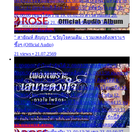
00:45:25 รอหน่อยน้องติ๋ม 15. 00:48:56 เรือล่มในหนอง 16.
00:51:43 บัตรเชิญสีเลือด 17. 00:56:07 อดีตรักโรงทอ 18.
01:00:00 เขมรไล่ควาย 19. 01:02:55 สาวสวนแตง 20.
01:05:51 แอบมอง 21. 01:09:27 พบรักปากน้ำโพ 22.
01:13:06 สายัณห์เมา
" สายัณห์ สัญญา " ขวัญใจคนเดิม - รวมเพลงดังเพราะๆ
ซึ้งๆ (Official Audio)
21 views • 21.07.2569
1. 00:00:00 ทำไมทำฉันได้ 2. 00:03:20 นางฟ้าสลัม 3.
00:06:50 คน 4. 00:10:36 บุญเหลือเกิน 5. 00:13:58 ฝนหยาด
สุดท้าย 6. 00:17:30 ยาใจยาจก 7. 00:20:30 คิดดูให้ดี 8.
00:24:21 ลบรอยแผลรัก 9. 00:27:35 เหมือนใจโดนกรีด 10.
00:30:54 ขบวนการเปาเปียว 11. 00:34:05 คำรำพัน 12.
00:37:20 ปาหนัน 13. 00:40:37 ใจเจ้ากรรม 14. 00:44:15 จูบ
ฉันแล้วจงตายเสีย 15. 00:47:24 ขอสูมาเต๊อะ 16. 00:51:11
คนใจมาร 17. 00:54:50 คืนทรมาน 18. 00:58:25 รักนี้สีดำ
19. 01:01:44 ส่วนเกิน 20. 01:05:42 หยาดน้ำฝนหยดน้ำตา
21. 01:09:13 เหลือเพียงฝัน 22. 01:13:26 เขา 23. 01:16:37