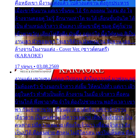
คือหยังเขา มีงานแต่งแล้ว ไปล้างแต่จาน ดั่งถูกประหาร
เมื่อเขาชื่นบาน แต่เราขื่นขม โอ้ รัก ลอยลม ไม่สม ดัง ใจ
ล้างจานคอยคู่ ไม่รู้ อีกนานเท่าใด จะได้ เลื่อนขั้นบันได ได้
เป็น ตำแหน่งเจ้าสาว มันเหงา เห็นเขามีคู่ ซมดู มีคู่ก็ม่วน
เข้าพาขวัญ เสียงโห่ตึงตึง มันซึ้ง อยู่แก่ใจ มื้อใด๋หนอ สิเป็น
งานเฮา มัวซอยเขา ใจเฮาซิด้าน มันทรมาน จับจาน เอย…
ล้างจานในงานแต่ง - Cover Ver. (ซาวด์ดนตรี)
(KARAOKE)
17 views • 03.08.2569
งานแต่ง เขาแซง แย่งเอาไปก่อน หัวใจอาวรณ์ มาซ่อน อยู่
ในห้องครัว ข้างนอกเจ้าสาว ส่งยิ้ม ให้คนไปทั่ว แต่เรา เฝ้า
อยู่ในครัว ทำตัวเป็นเด็ก ล้างจาน ในเมื่อ เจ้าสาว คือคน
บ้านใกล้ พึ่งพาอาศัย จำใจ ต้องไปช่วยงาน พอถึงเวลา เขา
พา กันเข้าพาขวัญ เพื่อนฝูง เฮฮาดังลั่น แต่เราล้างจาน
เดียวดาย เป็นคนพ่าย บ่มีความหมาย เคียงใจเจ้าบ่าว เป็น
คนพ่าย บ่มีความหมาย เคียงใจเจ้าบ่าว เพื่อนเจ้าสาว ยัง
เป็นบ่ได้ คือคนพ่าย ฮักคน ไม่มีใครสน เขาไม่เห็นคน ที่อยู่