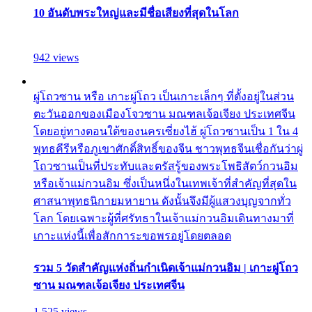
10 อันดับพระใหญ่และมีชื่อเสียงที่สุดในโลก
942 views
ผู่โถวซาน หรือ เกาะผู่โถว เป็นเกาะเล็กๆ ที่ตั้งอยู่ในส่วน
ตะวันออกของเมืองโจวซาน มณฑลเจ้อเจียง ประเทศจีน
โดยอยู่ทางตอนใต้ของนครเซี่ยงไฮ้ ผู่โถวซานเป็น 1 ใน 4
พุทธคีรีหรือภูเขาศักดิ์สิทธิ์ของจีน ชาวพุทธจีนเชื่อกันว่าผู่
โถวซานเป็นที่ประทับและตรัสรู้ของพระโพธิสัตว์กวนอิม
หรือเจ้าแม่กวนอิม ซึ่งเป็นหนึ่งในเทพเจ้าที่สำคัญที่สุดใน
ศาสนาพุทธนิกายมหายาน ดังนั้นจึงมีผู้แสวงบุญจากทั่ว
โลก โดยเฉพาะผู้ที่ศรัทธาในเจ้าแม่กวนอิมเดินทางมาที่
เกาะแห่งนี้เพื่อสักการะขอพรอยู่โดยตลอด
รวม 5 วัดสำคัญแห่งถิ่นกำเนิดเจ้าแม่กวนอิม | เกาะผู่โถว
ซาน มณฑลเจ้อเจียง ประเทศจีน
1,525 views