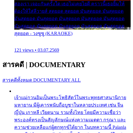
สองเรา เจอะกันครั้งใด เธอไม่เคยไยดี คราวนี้เธอยิ้มให้
ต้องให้ใส่ลีวายส์ สุดยอด สุดยอด มันสุดยอด มันสุดยอด
มันสุดยอด มันสุดยอด มันสุดยอด มันสุดยอด มันสุดยอด
มันสุดยอด มันสุดยอด มันสุดยอด มันสุดยอด มันสุดยอด
สุดยอด - วงซูซู (KARAOKE)
121 views • 03.07.2569
สารคดี
|
DOCUMENTARY
สารคดีทั้งหมด
DOCUMENTARY ALL
เจ้าแม่กวนอิมเป็นพระโพธิสัตว์ในพระพุทธศาสนานิกาย
มหายาน มีผู้เคารพนับถือบูชาในหลายประเทศ เช่น จีน
ญี่ปุ่น เกาหลี เวียดนาม รวมทั้งไทย โดยมีความเชื่อว่า
พระองค์ทรงเป็นสัญลักษณ์แห่งความเมตตา กรุณา และ
ความช่วยเหลือแก่ผู้ตกทุกข์ได้ยาก ในบทความนี้ Palanla