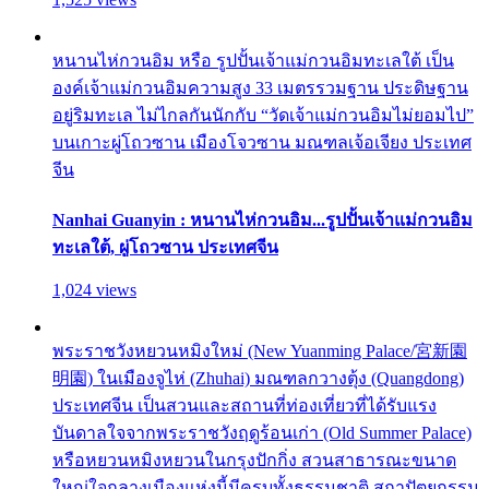
หนานไห่กวนอิม หรือ รูปปั้นเจ้าแม่กวนอิมทะเลใต้ เป็น
องค์เจ้าแม่กวนอิมความสูง 33 เมตรรวมฐาน ประดิษฐาน
อยู่ริมทะเล ไม่ไกลกันนักกับ “วัดเจ้าแม่กวนอิมไม่ยอมไป”
บนเกาะผู่โถวซาน เมืองโจวซาน มณฑลเจ้อเจียง ประเทศ
จีน
Nanhai Guanyin : หนานไห่กวนอิม...รูปปั้นเจ้าแม่กวนอิม
ทะเลใต้, ผู่โถวซาน ประเทศจีน
1,024 views
พระราชวังหยวนหมิงใหม่ (New Yuanming Palace/宮新園
明園) ในเมืองจูไห่ (Zhuhai) มณฑลกวางตุ้ง (Quangdong)
ประเทศจีน เป็นสวนและสถานที่ท่องเที่ยวที่ได้รับแรง
บันดาลใจจากพระราชวังฤดูร้อนเก่า (Old Summer Palace)
หรือหยวนหมิงหยวนในกรุงปักกิ่ง สวนสาธารณะขนาด
ใหญ่ใจกลางเมืองแห่งนี้มีครบทั้งธรรมชาติ สถาปัตยกรรม