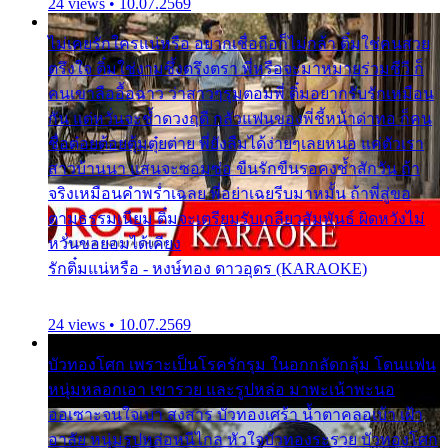
24 views • 10.07.2569
ไม่เคยรักใครแน่หรือ อยากเชื่อถือก็ไม่กล้า ติ๋มใช่คนสวย
ตรึงใจ ติ๋มใช่งามซึ้งตรึงตรา พี่หรือจะมาหมายร่วมชีวี ก็
คนเขาลืออื้อฉาว ว่าสาวๆรุมตอมพี่ ติ๋มอยากรับรักเหมือน
กัน แต่หวั่นจะช้ำดวงฤดี กลัวแฟนของพี่ชี้หน้าด่าทอ ก็คน
ชื่อต๋อยต้อยตุ้มตุ๋ยต่าย พี่ยังลืมได้ง่ายๆเลยหนอ แค่ตัวเรา
สาวบ้านนา แสนจะซอมซ่อ ขืนรักขืนรอคงช้ำสักวัน ถ้า
จริงเหมือนคำพร่ำเฉลย พี่อย่าเฉยรีบมาหมั้น ถ้าพี่สู่ขอ
ตามธรรมเนียม ติ๋มจะเตรียมรับเกลียวสัมพันธ์ ผิดหวังไม่
หวั่นขอยอมได้เคียง
รักติ๋มแน่หรือ - หงษ์ทอง ดาวอุดร (KARAOKE)
24 views • 10.07.2569
บัวทองโศก เพราะเป็นโรครักรุม ในอกกลัดกลุ้ม โดนแฟน
หนุ่มหลอกเอา เขารวย และรูปหล่อ มาพะเน้าพะนอ
ออเซาะจนใจเบา สงสาร บัวทองเศร้า น้ำตาคลอเบ้า เฝ้า
อาลัย หนุ่มรูปหล่อหนีไกล หัวใจบัวทองระรวย บัวทองโศก