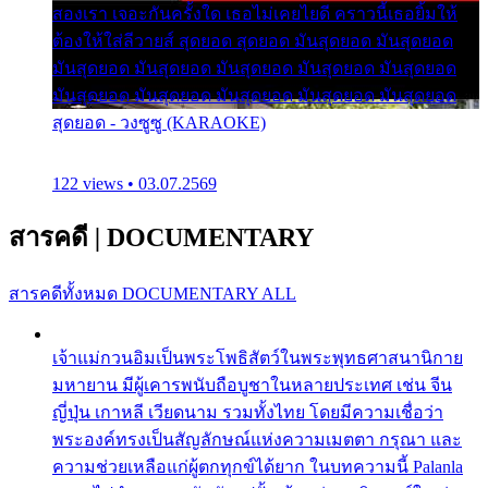
สองเรา เจอะกันครั้งใด เธอไม่เคยไยดี คราวนี้เธอยิ้มให้
ต้องให้ใส่ลีวายส์ สุดยอด สุดยอด มันสุดยอด มันสุดยอด
มันสุดยอด มันสุดยอด มันสุดยอด มันสุดยอด มันสุดยอด
มันสุดยอด มันสุดยอด มันสุดยอด มันสุดยอด มันสุดยอด
สุดยอด - วงซูซู (KARAOKE)
122 views • 03.07.2569
สารคดี
|
DOCUMENTARY
สารคดีทั้งหมด
DOCUMENTARY ALL
เจ้าแม่กวนอิมเป็นพระโพธิสัตว์ในพระพุทธศาสนานิกาย
มหายาน มีผู้เคารพนับถือบูชาในหลายประเทศ เช่น จีน
ญี่ปุ่น เกาหลี เวียดนาม รวมทั้งไทย โดยมีความเชื่อว่า
พระองค์ทรงเป็นสัญลักษณ์แห่งความเมตตา กรุณา และ
ความช่วยเหลือแก่ผู้ตกทุกข์ได้ยาก ในบทความนี้ Palanla