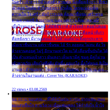
ในครัว เจ้าสาว ก็มัวแต่งตัว สวยเด่น นั่งเคียงเจ้าบ่าว ที่เขา
เฝ้าคอย ใจเต้น หัวใจของเรา ลำเค็ญ ใครจะมองเห็น
ความใน ใจ เศร้า มันร้าวระบม ต้องมาขื่นขม เศร้าตรม
ท่ามความสุขี ช่วยงานเขาแต่ง แต่เรา แล้งมาหลายปี
เมื่อไรหนอจะ โชคดี ได้มีพิธีวิวาห์ หัวใจหล้า คอยไปคอย
มา คือหน้าที่เก่า หัวใจหล้า คอยไปคอยมา คือหน้าที่เก่า
คือหยังเขา มีงานแต่งแล้ว ไปล้างแต่จาน ดั่งถูกประหาร
เมื่อเขาชื่นบาน แต่เราขื่นขม โอ้ รัก ลอยลม ไม่สม ดัง ใจ
ล้างจานคอยคู่ ไม่รู้ อีกนานเท่าใด จะได้ เลื่อนขั้นบันได ได้
เป็น ตำแหน่งเจ้าสาว มันเหงา เห็นเขามีคู่ ซมดู มีคู่ก็ม่วน
เข้าพาขวัญ เสียงโห่ตึงตึง มันซึ้ง อยู่แก่ใจ มื้อใด๋หนอ สิเป็น
งานเฮา มัวซอยเขา ใจเฮาซิด้าน มันทรมาน จับจาน เอย…
ล้างจานในงานแต่ง - Cover Ver. (KARAOKE)
22 views • 03.08.2569
ขอ กราบ ขอบคุณ.... ที่ได้รับไออุ่น การุณ จากแฟน เพลง
ผมแสนชื่นใจ หายวังเวง เมื่อแฟนเพลง ให้กำลังใจ น้ำใจ