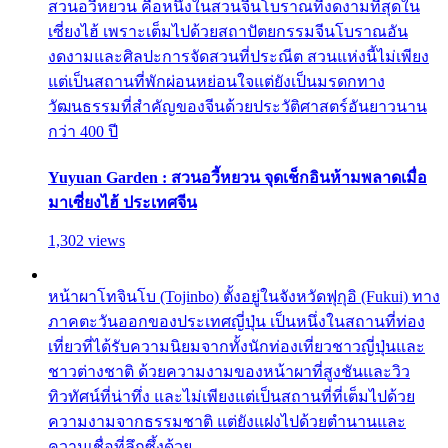
สวนอวี้หยวน คือหนึ่งในสวนจีนโบราณที่งดงามที่สุดใน
เซี่ยงไฮ้ เพราะเต็มไปด้วยสถาปัตยกรรมจีนโบราณอัน
งดงามและศิลปะการจัดสวนที่ประณีต สวนแห่งนี้ไม่เพียง
แต่เป็นสถานที่พักผ่อนหย่อนใจแต่ยังเป็นมรดกทาง
วัฒนธรรมที่สำคัญของจีนด้วยประวัติศาสตร์อันยาวนาน
กว่า 400 ปี
Yuyuan Garden : สวนอวี้หยวน จุดเช็กอินห้ามพลาดเมื่อ
มาเซี่ยงไฮ้ ประเทศจีน
1,302 views
หน้าผาโทจินโบ (Tojinbo) ตั้งอยู่ในจังหวัดฟุกุอิ (Fukui) ทาง
ภาคตะวันออกของประเทศญี่ปุ่น เป็นหนึ่งในสถานที่ท่อง
เที่ยวที่ได้รับความนิยมจากทั้งนักท่องเที่ยวชาวญี่ปุ่นและ
ชาวต่างชาติ ด้วยความงามของหน้าผาที่สูงชันและวิว
ทิวทัศน์ที่น่าทึ่ง และไม่เพียงแต่เป็นสถานที่ที่เต็มไปด้วย
ความงามจากธรรมชาติ แต่ยังแฝงไปด้วยตำนานและ
ความเชื่อที่ลึกซึ้งด้วย