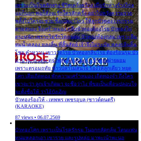
เพราะเป็นโรครักจาง ชีวิตเคว้งคว้าง เมื่อรักห่างร้างไกล
แม่ก็บอก พ่อก็สั่งจะรักใครสักครั้ง อย่าไปหวังความรวย
พลั้งไปใครจะช่วย ซื้อเปลมาไกว ให้ลูกบัวทอง เวรกรรม
ตามสนอง จึงเศร้าหมอง กลีบบัวทองต้องโรย บัวทองไม่
ตระหนัก เพราะไม่รักโคลนตม บัวทองท้องกลม เพราะลืม
ตมน้ำคลอง หลงลิ้น ที่สิ้นสัตย์ เจ้าจึงไม่ระมัด หลงกลิ่นลิ้น
โชย คำหวาน เขาวาดโรย บัวทองกลีบโรย ต้องร้อนรุม บัว
มาบานก่อนตูม ดุจไฟสุมร้อนรุมอุรา บัวทองผ่ายผอม
เพราะตรอมฤทัย ข้าวปลาไม่สนใจ ร้องไห้ลูกเดียว หยุด
โศก เสียเถิดทอง พักความเศร้าหมอง เถิดทองจ๋า ถึงใคร
เขาจะว่า ลูกเจ้าเกิดมา จะชื่อว่าไง พี่ขอเป็นเพื่อนปลอบใจ
จะตั้งชื่อให้ ว่าไอ้บังเอิญ
บัวทองร้องไห้ - เทพพร เพชรอุบล (ซาวด์ดนตรี)
(KARAOKE)
87 views • 06.07.2569
บัวทองโศก เพราะเป็นโรครักรุม ในอกกลัดกลุ้ม โดนแฟน
หนุ่มหลอกเอา เขารวย และรูปหล่อ มาพะเน้าพะนอ