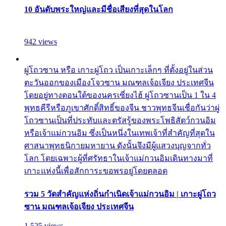
10 อันดับพระใหญ่และมีชื่อเสียงที่สุดในโลก
942 views
ผู่โถวซาน หรือ เกาะผู่โถว เป็นเกาะเล็กๆ ที่ตั้งอยู่ในส่วน
ตะวันออกของเมืองโจวซาน มณฑลเจ้อเจียง ประเทศจีน
โดยอยู่ทางตอนใต้ของนครเซี่ยงไฮ้ ผู่โถวซานเป็น 1 ใน 4
พุทธคีรีหรือภูเขาศักดิ์สิทธิ์ของจีน ชาวพุทธจีนเชื่อกันว่าผู่
โถวซานเป็นที่ประทับและตรัสรู้ของพระโพธิสัตว์กวนอิม
หรือเจ้าแม่กวนอิม ซึ่งเป็นหนึ่งในเทพเจ้าที่สำคัญที่สุดใน
ศาสนาพุทธนิกายมหายาน ดังนั้นจึงมีผู้แสวงบุญจากทั่ว
โลก โดยเฉพาะผู้ที่ศรัทธาในเจ้าแม่กวนอิมเดินทางมาที่
เกาะแห่งนี้เพื่อสักการะขอพรอยู่โดยตลอด
รวม 5 วัดสำคัญแห่งถิ่นกำเนิดเจ้าแม่กวนอิม | เกาะผู่โถว
ซาน มณฑลเจ้อเจียง ประเทศจีน
1,525 views