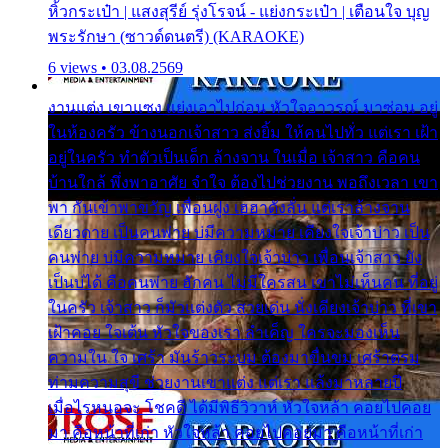
หิ้วกระเป๋า | แสงสุรีย์ รุ่งโรจน์ - แย่งกระเป๋า | เตือนใจ บุญ
พระรักษา (ซาวด์ดนตรี) (KARAOKE)
6 views • 03.08.2569
งานแต่ง เขาแซง แย่งเอาไปก่อน หัวใจอาวรณ์ มาซ่อน อยู่
ในห้องครัว ข้างนอกเจ้าสาว ส่งยิ้ม ให้คนไปทั่ว แต่เรา เฝ้า
อยู่ในครัว ทำตัวเป็นเด็ก ล้างจาน ในเมื่อ เจ้าสาว คือคน
บ้านใกล้ พึ่งพาอาศัย จำใจ ต้องไปช่วยงาน พอถึงเวลา เขา
พา กันเข้าพาขวัญ เพื่อนฝูง เฮฮาดังลั่น แต่เราล้างจาน
เดียวดาย เป็นคนพ่าย บ่มีความหมาย เคียงใจเจ้าบ่าว เป็น
คนพ่าย บ่มีความหมาย เคียงใจเจ้าบ่าว เพื่อนเจ้าสาว ยัง
เป็นบ่ได้ คือคนพ่าย ฮักคน ไม่มีใครสน เขาไม่เห็นคน ที่อยู่
ในครัว เจ้าสาว ก็มัวแต่งตัว สวยเด่น นั่งเคียงเจ้าบ่าว ที่เขา
เฝ้าคอย ใจเต้น หัวใจของเรา ลำเค็ญ ใครจะมองเห็น
ความใน ใจ เศร้า มันร้าวระบม ต้องมาขื่นขม เศร้าตรม
ท่ามความสุขี ช่วยงานเขาแต่ง แต่เรา แล้งมาหลายปี
เมื่อไรหนอจะ โชคดี ได้มีพิธีวิวาห์ หัวใจหล้า คอยไปคอย
มา คือหน้าที่เก่า หัวใจหล้า คอยไปคอยมา คือหน้าที่เก่า