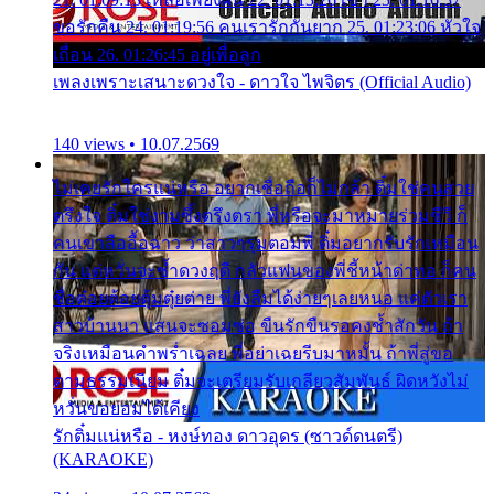
ขอรักคืน 24. 01:19:56 คนเรารักกันยาก 25. 01:23:06 หัวใจ
เถื่อน 26. 01:26:45 อยู่เพื่อลูก
เพลงเพราะเสนาะดวงใจ - ดาวใจ ไพจิตร (Official Audio)
140 views • 10.07.2569
ไม่เคยรักใครแน่หรือ อยากเชื่อถือก็ไม่กล้า ติ๋มใช่คนสวย
ตรึงใจ ติ๋มใช่งามซึ้งตรึงตรา พี่หรือจะมาหมายร่วมชีวี ก็
คนเขาลืออื้อฉาว ว่าสาวๆรุมตอมพี่ ติ๋มอยากรับรักเหมือน
กัน แต่หวั่นจะช้ำดวงฤดี กลัวแฟนของพี่ชี้หน้าด่าทอ ก็คน
ชื่อต๋อยต้อยตุ้มตุ๋ยต่าย พี่ยังลืมได้ง่ายๆเลยหนอ แค่ตัวเรา
สาวบ้านนา แสนจะซอมซ่อ ขืนรักขืนรอคงช้ำสักวัน ถ้า
จริงเหมือนคำพร่ำเฉลย พี่อย่าเฉยรีบมาหมั้น ถ้าพี่สู่ขอ
ตามธรรมเนียม ติ๋มจะเตรียมรับเกลียวสัมพันธ์ ผิดหวังไม่
หวั่นขอยอมได้เคียง
รักติ๋มแน่หรือ - หงษ์ทอง ดาวอุดร (ซาวด์ดนตรี)
(KARAOKE)