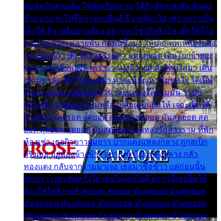
พ่อส่งเงินสามพัน ให้ฉันเรียนราม ได้อีกสักสามพัน ฉันคง
บ๊าย บาย จะไปซื้อกางเกงยีนส์ ลีวายส์มาใส่ เพราะเราเป็น
เด็กใต้ ลีวายส์อย่างเดียว อยากจะโชว์ถึงหิวโซ เด็กใต้ก็ไม่
หวั่น ตกตัวละหลายพัน กัดฟันซื้อมา ให้เด็กเทพเหลียวมอง
และต้องรู้ว่า เด็กใต้ไม่ธรรมดา แต่สุดยอด เดินโยกย้ายเย
ยวน กวนโอ๊ยพอได้ เพราะว่านุ่งลีวายส์ ตัวใหม่ใส่มา เดิน
เข้ามหาลัย จิ๊กโก๊มองหน้า ท่าจะมีปัญหา ไม่พอใจ ได้เป็น
เรื่องแน่นอน แต่ฉันไม่หวั่น เลยแหลงใต้ถามมัน ว่ามัน
พรั่นพรือ มันตอบว่าไม่พรื่อ เปลี่ยนเป็นยิ้มให้ เจอะเด็กใต้
ด้วยกัน ก็เลยรอด สุดยอด สุดยอด สุดยอด มันสุดยอด สุด
ยอด สุดยอด สุดยอด มันสุดยอด แอบหลงรักสาวราม ที่พัก
ห้องเช่า เธอผิวขาวผมยาว ปากแดงแหลงกลาง ถูกสเป็ก
จริงเธอ อยู่ห้องข้างข้าง อยากเข้าไปแหลงกลาง กลัว
ทองแดง กลับจากรามมาเจอ เธอมาซื้อข้าว แต่ก่อนนั้น
สองเรา เจอะกันครั้งใด เธอไม่เคยไยดี คราวนี้เธอยิ้มให้
ต้องให้ใส่ลีวายส์ สุดยอด สุดยอด มันสุดยอด มันสุดยอด
มันสุดยอด มันสุดยอด มันสุดยอด มันสุดยอด มันสุดยอด
มันสุดยอด มันสุดยอด มันสุดยอด มันสุดยอด มันสุดยอด