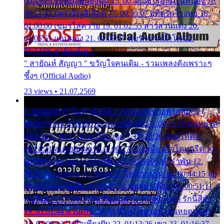
00:45:25 รอหน่อยน้องติ๋ม 15. 00:48:56 เรือล่มในหนอง 16.
00:51:43 บัตรเชิญสีเลือด 17. 00:56:07 อดีตรักโรงทอ 18.
01:00:00 เขมรไล่ควาย 19. 01:02:55 สาวสวนแตง 20.
01:05:51 แอบมอง 21. 01:09:27 พบรักปากน้ำโพ 22.
01:13:06 สายัณห์เมา
" สายัณห์ สัญญา " ขวัญใจคนเดิม - รวมเพลงดังเพราะๆ
ซึ้งๆ (Official Audio)
23 views • 21.07.2569
1. 00:00:00 ทำไมทำฉันได้ 2. 00:03:20 นางฟ้าสลัม 3.
00:06:50 คน 4. 00:10:36 บุญเหลือเกิน 5. 00:13:58 ฝนหยาด
สุดท้าย 6. 00:17:30 ยาใจยาจก 7. 00:20:30 คิดดูให้ดี 8.
00:24:21 ลบรอยแผลรัก 9. 00:27:35 เหมือนใจโดนกรีด 10.
00:30:54 ขบวนการเปาเปียว 11. 00:34:05 คำรำพัน 12.
00:37:20 ปาหนัน 13. 00:40:37 ใจเจ้ากรรม 14. 00:44:15 จูบ
ฉันแล้วจงตายเสีย 15. 00:47:24 ขอสูมาเต๊อะ 16. 00:51:11
คนใจมาร 17. 00:54:50 คืนทรมาน 18. 00:58:25 รักนี้สีดำ
19. 01:01:44 ส่วนเกิน 20. 01:05:42 หยาดน้ำฝนหยดน้ำตา
21. 01:09:13 เหลือเพียงฝัน 22. 01:13:26 เขา 23. 01:16:37