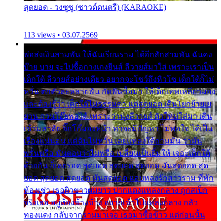
สุดยอด - วงซูซู (ซาวด์ดนตรี) (KARAOKE)
113 views • 03.07.2569
พ่อส่งเงินสามพัน ให้ฉันเรียนราม ได้อีกสักสามพัน ฉันคง
บ๊าย บาย จะไปซื้อกางเกงยีนส์ ลีวายส์มาใส่ เพราะเราเป็น
เด็กใต้ ลีวายส์อย่างเดียว อยากจะโชว์ถึงหิวโซ เด็กใต้ก็ไม่
หวั่น ตกตัวละหลายพัน กัดฟันซื้อมา ให้เด็กเทพเหลียวมอง
และต้องรู้ว่า เด็กใต้ไม่ธรรมดา แต่สุดยอด เดินโยกย้ายเย
ยวน กวนโอ๊ยพอได้ เพราะว่านุ่งลีวายส์ ตัวใหม่ใส่มา เดิน
เข้ามหาลัย จิ๊กโก๊มองหน้า ท่าจะมีปัญหา ไม่พอใจ ได้เป็น
เรื่องแน่นอน แต่ฉันไม่หวั่น เลยแหลงใต้ถามมัน ว่ามัน
พรั่นพรือ มันตอบว่าไม่พรื่อ เปลี่ยนเป็นยิ้มให้ เจอะเด็กใต้
ด้วยกัน ก็เลยรอด สุดยอด สุดยอด สุดยอด มันสุดยอด สุด
ยอด สุดยอด สุดยอด มันสุดยอด แอบหลงรักสาวราม ที่พัก
ห้องเช่า เธอผิวขาวผมยาว ปากแดงแหลงกลาง ถูกสเป็ก
จริงเธอ อยู่ห้องข้างข้าง อยากเข้าไปแหลงกลาง กลัว
ทองแดง กลับจากรามมาเจอ เธอมาซื้อข้าว แต่ก่อนนั้น