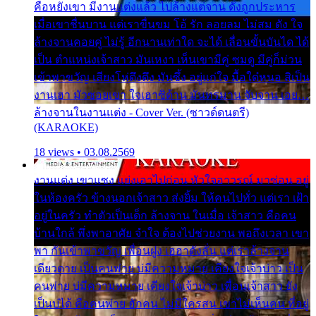
คือหยังเขา มีงานแต่งแล้ว ไปล้างแต่จาน ดั่งถูกประหาร
เมื่อเขาชื่นบาน แต่เราขื่นขม โอ้ รัก ลอยลม ไม่สม ดัง ใจ
ล้างจานคอยคู่ ไม่รู้ อีกนานเท่าใด จะได้ เลื่อนขั้นบันได ได้
เป็น ตำแหน่งเจ้าสาว มันเหงา เห็นเขามีคู่ ซมดู มีคู่ก็ม่วน
เข้าพาขวัญ เสียงโห่ตึงตึง มันซึ้ง อยู่แก่ใจ มื้อใด๋หนอ สิเป็น
งานเฮา มัวซอยเขา ใจเฮาซิด้าน มันทรมาน จับจาน เอย…
ล้างจานในงานแต่ง - Cover Ver. (ซาวด์ดนตรี)
(KARAOKE)
18 views • 03.08.2569
งานแต่ง เขาแซง แย่งเอาไปก่อน หัวใจอาวรณ์ มาซ่อน อยู่
ในห้องครัว ข้างนอกเจ้าสาว ส่งยิ้ม ให้คนไปทั่ว แต่เรา เฝ้า
อยู่ในครัว ทำตัวเป็นเด็ก ล้างจาน ในเมื่อ เจ้าสาว คือคน
บ้านใกล้ พึ่งพาอาศัย จำใจ ต้องไปช่วยงาน พอถึงเวลา เขา
พา กันเข้าพาขวัญ เพื่อนฝูง เฮฮาดังลั่น แต่เราล้างจาน
เดียวดาย เป็นคนพ่าย บ่มีความหมาย เคียงใจเจ้าบ่าว เป็น
คนพ่าย บ่มีความหมาย เคียงใจเจ้าบ่าว เพื่อนเจ้าสาว ยัง
เป็นบ่ได้ คือคนพ่าย ฮักคน ไม่มีใครสน เขาไม่เห็นคน ที่อยู่