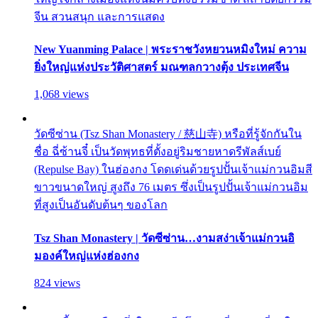
จีน สวนสนุก และการแสดง
New Yuanming Palace | พระราชวังหยวนหมิงใหม่ ความ
ยิ่งใหญ่แห่งประวัติศาสตร์ มณฑลกวางตุ้ง ประเทศจีน
1,068 views
วัดซีซ่าน (Tsz Shan Monastery / 慈山寺) หรือที่รู้จักกันใน
ชื่อ ฉี่ซ้านจี๋ เป็นวัดพุทธที่ตั้งอยู่ริมชายหาดรีพัลส์เบย์
(Repulse Bay) ในฮ่องกง โดดเด่นด้วยรูปปั้นเจ้าแม่กวนอิมสี
ขาวขนาดใหญ่ สูงถึง 76 เมตร ซึ่งเป็นรูปปั้นเจ้าแม่กวนอิม
ที่สูงเป็นอันดับต้นๆ ของโลก
Tsz Shan Monastery | วัดซีซ่าน…งามสง่าเจ้าแม่กวนอิ
มองค์ใหญ่แห่งฮ่องกง
824 views