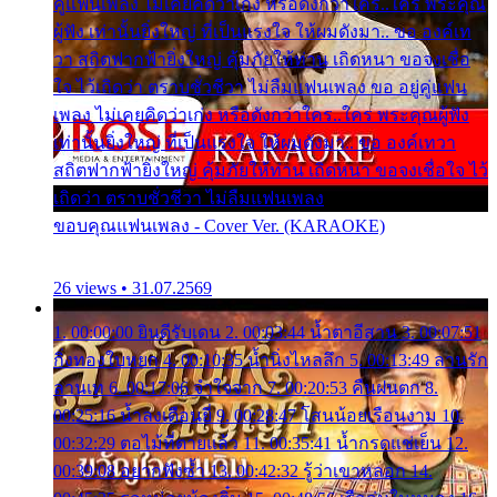
คู่แฟนเพลง ไม่เคยคิดว่าเก่ง หรือดังกว่าใคร..ใคร พระคุณ
ผู้ฟัง เท่านั้นยิ่งใหญ่ ที่เป็นแรงใจ ให้ผมดังมา.. ขอ องค์เท
วา สถิตฟากฟ้ายิ่งใหญ่ คุ้มภัยให้ท่าน เถิดหนา ขอจงเชื่อ
ใจ ไว้เถิดว่า ตราบชั่วชีวา ไม่ลืมแฟนเพลง ขอ อยู่คู่แฟน
เพลง ไม่เคยคิดว่าเก่ง หรือดังกว่าใคร..ใคร พระคุณผู้ฟัง
เท่านั้นยิ่งใหญ่ ที่เป็นแรงใจ ให้ผมดังมา.. ขอ องค์เทวา
สถิตฟากฟ้ายิ่งใหญ่ คุ้มภัยให้ท่าน เถิดหนา ขอจงเชื่อใจ ไว้
เถิดว่า ตราบชั่วชีวา ไม่ลืมแฟนเพลง
ขอบคุณแฟนเพลง - Cover Ver. (KARAOKE)
26 views • 31.07.2569
1. 00:00:00 ยินดีรับเดน 2. 00:03:44 น้ำตาอีสาน 3. 00:07:51
กิ่งทองใบหยก 4. 00:10:35 น้ำนิ่งไหลลึก 5. 00:13:49 ลานรัก
ลานเท 6. 00:17:06 จำใจจาก 7. 00:20:53 คืนฝนตก 8.
00:25:16 น้ำลงเดือนยี่ 9. 00:28:47 โสนน้อยเรือนงาม 10.
00:32:29 ตอไม้ที่ตายแล้ว 11. 00:35:41 น้ำกรดแช่เย็น 12.
00:39:08 อยากฟังซ้ำ 13. 00:42:32 รู้ว่าเขาหลอก 14.