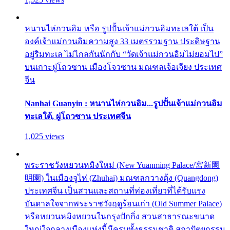
หนานไห่กวนอิม หรือ รูปปั้นเจ้าแม่กวนอิมทะเลใต้ เป็น
องค์เจ้าแม่กวนอิมความสูง 33 เมตรรวมฐาน ประดิษฐาน
อยู่ริมทะเล ไม่ไกลกันนักกับ “วัดเจ้าแม่กวนอิมไม่ยอมไป”
บนเกาะผู่โถวซาน เมืองโจวซาน มณฑลเจ้อเจียง ประเทศ
จีน
Nanhai Guanyin : หนานไห่กวนอิม...รูปปั้นเจ้าแม่กวนอิม
ทะเลใต้, ผู่โถวซาน ประเทศจีน
1,025 views
พระราชวังหยวนหมิงใหม่ (New Yuanming Palace/宮新園
明園) ในเมืองจูไห่ (Zhuhai) มณฑลกวางตุ้ง (Quangdong)
ประเทศจีน เป็นสวนและสถานที่ท่องเที่ยวที่ได้รับแรง
บันดาลใจจากพระราชวังฤดูร้อนเก่า (Old Summer Palace)
หรือหยวนหมิงหยวนในกรุงปักกิ่ง สวนสาธารณะขนาด
ใหญ่ใจกลางเมืองแห่งนี้มีครบทั้งธรรมชาติ สถาปัตยกรรม