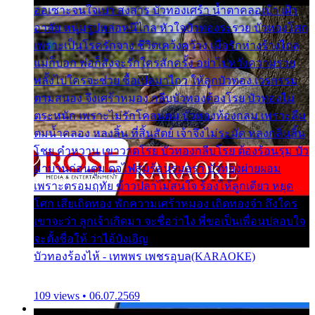
ออเซาะจนใจเบา สงสาร บัวทองเศร้า น้ำตาคลอเบ้า เฝ้า
อาลัย หนุ่มรูปหล่อหนีไกล หัวใจบัวทองระรวย บัวทองโศก
เพราะเป็นโรครักจาง ชีวิตเคว้งคว้าง เมื่อรักห่างร้างไกล
แม่ก็บอก พ่อก็สั่งจะรักใครสักครั้ง อย่าไปหวังความรวย
พลั้งไปใครจะช่วย ซื้อเปลมาไกว ให้ลูกบัวทอง เวรกรรม
ตามสนอง จึงเศร้าหมอง กลีบบัวทองต้องโรย บัวทองไม่
ตระหนัก เพราะไม่รักโคลนตม บัวทองท้องกลม เพราะลืม
ตมน้ำคลอง หลงลิ้น ที่สิ้นสัตย์ เจ้าจึงไม่ระมัด หลงกลิ่นลิ้น
โชย คำหวาน เขาวาดโรย บัวทองกลีบโรย ต้องร้อนรุม บัว
มาบานก่อนตูม ดุจไฟสุมร้อนรุมอุรา บัวทองผ่ายผอม
เพราะตรอมฤทัย ข้าวปลาไม่สนใจ ร้องไห้ลูกเดียว หยุด
โศก เสียเถิดทอง พักความเศร้าหมอง เถิดทองจ๋า ถึงใคร
เขาจะว่า ลูกเจ้าเกิดมา จะชื่อว่าไง พี่ขอเป็นเพื่อนปลอบใจ
จะตั้งชื่อให้ ว่าไอ้บังเอิญ
บัวทองร้องไห้ - เทพพร เพชรอุบล(KARAOKE)
109 views • 06.07.2569