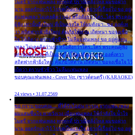
ไมตรี จากแฟนเพลง ทุกทุกที่ ปราณีหลั่งไหล ผมขอฝาก
นาม ยอดรักเอาไว้ โปรดเป็นแรงใจ อย่างนี้เรื่อยไป ขอ อยู่
คู่แฟนเพลง ไม่เคยคิดว่าเก่ง หรือดังกว่าใคร..ใคร พระคุณ
ผู้ฟัง เท่านั้นยิ่งใหญ่ ที่เป็นแรงใจ ให้ผมดังมา.. ขอ องค์เท
วา สถิตฟากฟ้ายิ่งใหญ่ คุ้มภัยให้ท่าน เถิดหนา ขอจงเชื่อ
ใจ ไว้เถิดว่า ตราบชั่วชีวา ไม่ลืมแฟนเพลง ขอ อยู่คู่แฟน
เพลง ไม่เคยคิดว่าเก่ง หรือดังกว่าใคร..ใคร พระคุณผู้ฟัง
เท่านั้นยิ่งใหญ่ ที่เป็นแรงใจ ให้ผมดังมา.. ขอ องค์เทวา
สถิตฟากฟ้ายิ่งใหญ่ คุ้มภัยให้ท่าน เถิดหนา ขอจงเชื่อใจ ไว้
เถิดว่า ตราบชั่วชีวา ไม่ลืมแฟนเพลง
ขอบคุณแฟนเพลง - Cover Ver. (ซาวด์ดนตรี) (KARAOKE)
24 views • 31.07.2569
ขอ กราบ ขอบคุณ.... ที่ได้รับไออุ่น การุณ จากแฟน เพลง
ผมแสนชื่นใจ หายวังเวง เมื่อแฟนเพลง ให้กำลังใจ น้ำใจ
ไมตรี จากแฟนเพลง ทุกทุกที่ ปราณีหลั่งไหล ผมขอฝาก
นาม ยอดรักเอาไว้ โปรดเป็นแรงใจ อย่างนี้เรื่อยไป ขอ อยู่