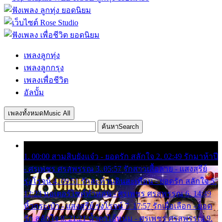
เพลงลูกทุ่ง
เพลงลูกกรุง
เพลงเพื่อชีวิต
อัลบั้ม
เพลงทั้งหมด
Music All
ค้นหา
Search
1. 00:00 สามสิบยังแจ๋ว - ยอดรัก สลักใจ 2. 02:49 รักมาห้าปี
- ศรเพชร ศรสุพรรณ 3. 05:57 รักสาวเสื้อลาย - แสงสุรีย์
รุ่งโรจน์ 4. 09:51 รักสะท้านดินสะเทือน - ยอดรัก สลักใจ 5.
12:23 มอเตอร์ไซค์ทำหล่น - ศรเพชร ศรสุพรรณ 6. 14:49
หิ้วกระเป๋า - แสงสุรีย์ รุ่งโรจน์ 7. 17:57 รักเผื่อเลือก - ยอด
รัก สลักใจ 8. 21:21 น้ำตาไอ้หนุ่ม - ศรเพชร ศรสุพรรณ 9.