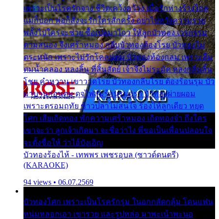
เพราะเป็นโรครักจาง ชีวิตเคว้งคว้าง เมื่อรักห่างร้างไกล
แม่ก็บอก พ่อก็สั่งจะรักใครสักครั้ง อย่าไปหวังความรวย
พลั้งไปใครจะช่วย ซื้อเปลมาไกว ให้ลูกบัวทอง เวรกรรม
ตามสนอง จึงเศร้าหมอง กลีบบัวทองต้องโรย บัวทองไม่
ตระหนัก เพราะไม่รักโคลนตม บัวทองท้องกลม เพราะลืม
ตมน้ำคลอง หลงลิ้น ที่สิ้นสัตย์ เจ้าจึงไม่ระมัด หลงกลิ่นลิ้น
โชย คำหวาน เขาวาดโรย บัวทองกลีบโรย ต้องร้อนรุม บัว
มาบานก่อนตูม ดุจไฟสุมร้อนรุมอุรา บัวทองผ่ายผอม
เพราะตรอมฤทัย ข้าวปลาไม่สนใจ ร้องไห้ลูกเดียว หยุด
โศก เสียเถิดทอง พักความเศร้าหมอง เถิดทองจ๋า ถึงใคร
เขาจะว่า ลูกเจ้าเกิดมา จะชื่อว่าไง พี่ขอเป็นเพื่อนปลอบใจ
จะตั้งชื่อให้ ว่าไอ้บังเอิญ
บัวทองร้องไห้ - เทพพร เพชรอุบล (ซาวด์ดนตรี)
(KARAOKE)
94 views • 06.07.2569
บัวทองโศก เพราะเป็นโรครักรุม ในอกกลัดกลุ้ม โดนแฟน
หนุ่มหลอกเอา เขารวย และรูปหล่อ มาพะเน้าพะนอ