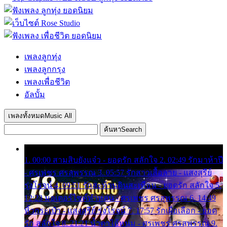
เพลงลูกทุ่ง
เพลงลูกกรุง
เพลงเพื่อชีวิต
อัลบั้ม
เพลงทั้งหมด
Music All
ค้นหา
Search
1. 00:00 สามสิบยังแจ๋ว - ยอดรัก สลักใจ 2. 02:49 รักมาห้าปี
- ศรเพชร ศรสุพรรณ 3. 05:57 รักสาวเสื้อลาย - แสงสุรีย์
รุ่งโรจน์ 4. 09:51 รักสะท้านดินสะเทือน - ยอดรัก สลักใจ 5.
12:23 มอเตอร์ไซค์ทำหล่น - ศรเพชร ศรสุพรรณ 6. 14:49
หิ้วกระเป๋า - แสงสุรีย์ รุ่งโรจน์ 7. 17:57 รักเผื่อเลือก - ยอด
รัก สลักใจ 8. 21:21 น้ำตาไอ้หนุ่ม - ศรเพชร ศรสุพรรณ 9.