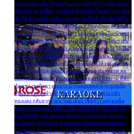
พ่อส่งเงินสามพัน ให้ฉันเรียนราม ได้อีกสักสามพัน ฉันคง
บ๊าย บาย จะไปซื้อกางเกงยีนส์ ลีวายส์มาใส่ เพราะเราเป็น
เด็กใต้ ลีวายส์อย่างเดียว อยากจะโชว์ถึงหิวโซ เด็กใต้ก็ไม่
หวั่น ตกตัวละหลายพัน กัดฟันซื้อมา ให้เด็กเทพเหลียวมอง
และต้องรู้ว่า เด็กใต้ไม่ธรรมดา แต่สุดยอด เดินโยกย้ายเย
ยวน กวนโอ๊ยพอได้ เพราะว่านุ่งลีวายส์ ตัวใหม่ใส่มา เดิน
เข้ามหาลัย จิ๊กโก๊มองหน้า ท่าจะมีปัญหา ไม่พอใจ ได้เป็น
เรื่องแน่นอน แต่ฉันไม่หวั่น เลยแหลงใต้ถามมัน ว่ามัน
พรั่นพรือ มันตอบว่าไม่พรื่อ เปลี่ยนเป็นยิ้มให้ เจอะเด็กใต้
ด้วยกัน ก็เลยรอด สุดยอด สุดยอด สุดยอด มันสุดยอด สุด
ยอด สุดยอด สุดยอด มันสุดยอด แอบหลงรักสาวราม ที่พัก
ห้องเช่า เธอผิวขาวผมยาว ปากแดงแหลงกลาง ถูกสเป็ก
จริงเธอ อยู่ห้องข้างข้าง อยากเข้าไปแหลงกลาง กลัว
ทองแดง กลับจากรามมาเจอ เธอมาซื้อข้าว แต่ก่อนนั้น
สองเรา เจอะกันครั้งใด เธอไม่เคยไยดี คราวนี้เธอยิ้มให้
ต้องให้ใส่ลีวายส์ สุดยอด สุดยอด มันสุดยอด มันสุดยอด
มันสุดยอด มันสุดยอด มันสุดยอด มันสุดยอด มันสุดยอด
มันสุดยอด มันสุดยอด มันสุดยอด มันสุดยอด มันสุดยอด