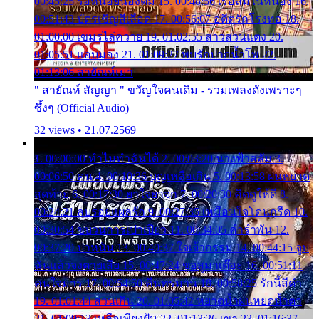
00:45:25 รอหน่อยน้องติ๋ม 15. 00:48:56 เรือล่มในหนอง 16.
00:51:43 บัตรเชิญสีเลือด 17. 00:56:07 อดีตรักโรงทอ 18.
01:00:00 เขมรไล่ควาย 19. 01:02:55 สาวสวนแตง 20.
01:05:51 แอบมอง 21. 01:09:27 พบรักปากน้ำโพ 22.
01:13:06 สายัณห์เมา
" สายัณห์ สัญญา " ขวัญใจคนเดิม - รวมเพลงดังเพราะๆ
ซึ้งๆ (Official Audio)
32 views • 21.07.2569
1. 00:00:00 ทำไมทำฉันได้ 2. 00:03:20 นางฟ้าสลัม 3.
00:06:50 คน 4. 00:10:36 บุญเหลือเกิน 5. 00:13:58 ฝนหยาด
สุดท้าย 6. 00:17:30 ยาใจยาจก 7. 00:20:30 คิดดูให้ดี 8.
00:24:21 ลบรอยแผลรัก 9. 00:27:35 เหมือนใจโดนกรีด 10.
00:30:54 ขบวนการเปาเปียว 11. 00:34:05 คำรำพัน 12.
00:37:20 ปาหนัน 13. 00:40:37 ใจเจ้ากรรม 14. 00:44:15 จูบ
ฉันแล้วจงตายเสีย 15. 00:47:24 ขอสูมาเต๊อะ 16. 00:51:11
คนใจมาร 17. 00:54:50 คืนทรมาน 18. 00:58:25 รักนี้สีดำ
19. 01:01:44 ส่วนเกิน 20. 01:05:42 หยาดน้ำฝนหยดน้ำตา
21. 01:09:13 เหลือเพียงฝัน 22. 01:13:26 เขา 23. 01:16:37