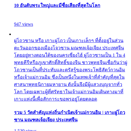
10 อันดับพระใหญ่และมีชื่อเสียงที่สุดในโลก
947 views
ผู่โถวซาน หรือ เกาะผู่โถว เป็นเกาะเล็กๆ ที่ตั้งอยู่ในส่วน
ตะวันออกของเมืองโจวซาน มณฑลเจ้อเจียง ประเทศจีน
โดยอยู่ทางตอนใต้ของนครเซี่ยงไฮ้ ผู่โถวซานเป็น 1 ใน 4
พุทธคีรีหรือภูเขาศักดิ์สิทธิ์ของจีน ชาวพุทธจีนเชื่อกันว่าผู่
โถวซานเป็นที่ประทับและตรัสรู้ของพระโพธิสัตว์กวนอิม
หรือเจ้าแม่กวนอิม ซึ่งเป็นหนึ่งในเทพเจ้าที่สำคัญที่สุดใน
ศาสนาพุทธนิกายมหายาน ดังนั้นจึงมีผู้แสวงบุญจากทั่ว
โลก โดยเฉพาะผู้ที่ศรัทธาในเจ้าแม่กวนอิมเดินทางมาที่
เกาะแห่งนี้เพื่อสักการะขอพรอยู่โดยตลอด
รวม 5 วัดสำคัญแห่งถิ่นกำเนิดเจ้าแม่กวนอิม | เกาะผู่โถว
ซาน มณฑลเจ้อเจียง ประเทศจีน
1,530 views