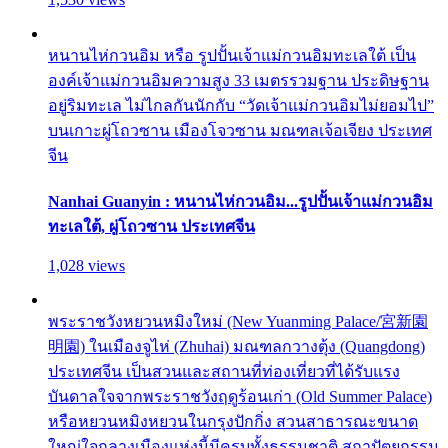
หนานไห่กวนอิม หรือ รูปปั้นเจ้าแม่กวนอิมทะเลใต้ เป็น
องค์เจ้าแม่กวนอิมความสูง 33 เมตรรวมฐาน ประดิษฐาน
อยู่ริมทะเล ไม่ไกลกันนักกับ “วัดเจ้าแม่กวนอิมไม่ยอมไป”
บนเกาะผู่โถวซาน เมืองโจวซาน มณฑลเจ้อเจียง ประเทศ
จีน
Nanhai Guanyin : หนานไห่กวนอิม...รูปปั้นเจ้าแม่กวนอิม
ทะเลใต้, ผู่โถวซาน ประเทศจีน
1,028 views
พระราชวังหยวนหมิงใหม่ (New Yuanming Palace/宮新園
明園) ในเมืองจูไห่ (Zhuhai) มณฑลกวางตุ้ง (Quangdong)
ประเทศจีน เป็นสวนและสถานที่ท่องเที่ยวที่ได้รับแรง
บันดาลใจจากพระราชวังฤดูร้อนเก่า (Old Summer Palace)
หรือหยวนหมิงหยวนในกรุงปักกิ่ง สวนสาธารณะขนาด
ใหญ่ใจกลางเมืองแห่งนี้มีครบทั้งธรรมชาติ สถาปัตยกรรม