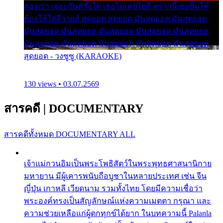
สองเรา เจอะกันครั้งใด เธอไม่เคยไยดี คราวนี้เธอยิ้มให้
ต้องให้ใส่ลีวายส์ สุดยอด สุดยอด มันสุดยอด มันสุดยอด
มันสุดยอด มันสุดยอด มันสุดยอด มันสุดยอด มันสุดยอด
มันสุดยอด มันสุดยอด มันสุดยอด มันสุดยอด มันสุดยอด
สุดยอด - วงซูซู (KARAOKE)
130 views • 03.07.2569
สารคดี
|
DOCUMENTARY
สารคดีทั้งหมด
DOCUMENTARY ALL
เจ้าแม่กวนอิมเป็นพระโพธิสัตว์ในพระพุทธศาสนานิกาย
มหายาน มีผู้เคารพนับถือบูชาในหลายประเทศ เช่น จีน
ญี่ปุ่น เกาหลี เวียดนาม รวมทั้งไทย โดยมีความเชื่อว่า
พระองค์ทรงเป็นสัญลักษณ์แห่งความเมตตา กรุณา และ
ความช่วยเหลือแก่ผู้ตกทุกข์ได้ยาก ในบทความนี้ Palanla