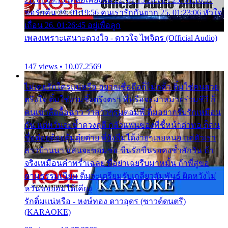
ขอรักคืน 24. 01:19:56 คนเรารักกันยาก 25. 01:23:06 หัวใจ
เถื่อน 26. 01:26:45 อยู่เพื่อลูก
เพลงเพราะเสนาะดวงใจ - ดาวใจ ไพจิตร (Official Audio)
147 views • 10.07.2569
ไม่เคยรักใครแน่หรือ อยากเชื่อถือก็ไม่กล้า ติ๋มใช่คนสวย
ตรึงใจ ติ๋มใช่งามซึ้งตรึงตรา พี่หรือจะมาหมายร่วมชีวี ก็
คนเขาลืออื้อฉาว ว่าสาวๆรุมตอมพี่ ติ๋มอยากรับรักเหมือน
กัน แต่หวั่นจะช้ำดวงฤดี กลัวแฟนของพี่ชี้หน้าด่าทอ ก็คน
ชื่อต๋อยต้อยตุ้มตุ๋ยต่าย พี่ยังลืมได้ง่ายๆเลยหนอ แค่ตัวเรา
สาวบ้านนา แสนจะซอมซ่อ ขืนรักขืนรอคงช้ำสักวัน ถ้า
จริงเหมือนคำพร่ำเฉลย พี่อย่าเฉยรีบมาหมั้น ถ้าพี่สู่ขอ
ตามธรรมเนียม ติ๋มจะเตรียมรับเกลียวสัมพันธ์ ผิดหวังไม่
หวั่นขอยอมได้เคียง
รักติ๋มแน่หรือ - หงษ์ทอง ดาวอุดร (ซาวด์ดนตรี)
(KARAOKE)