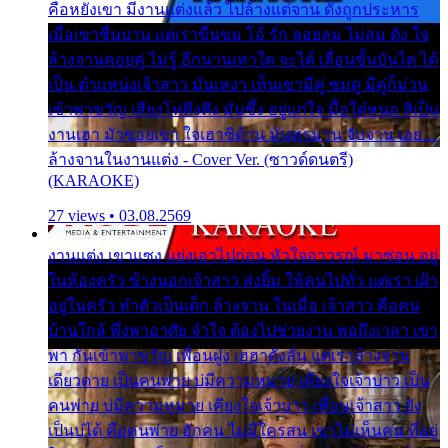
คือหยังเขา มีงานแต่งแล้ว ไปล้างแต่จาน ดั่งถูกประหาร
เมื่อเขาชื่นบาน แต่เราขื่นขม โอ้ รัก ลอยลม ไม่สม ดัง ใจ
ล้างจานคอยคู่ ไม่รู้ อีกนานเท่าใด จะได้ เลื่อนขั้นบันได ได้
เป็น ตำแหน่งเจ้าสาว มันเหงา เห็นเขามีคู่ ซมดู มีคู่ก็ม่วน
เข้าพาขวัญ เสียงโห่ตึงตึง มันซึ้ง อยู่แก่ใจ มื้อใด๋หนอ สิเป็น
งานเฮา มัวซอยเขา ใจเฮาซิด้าน มันทรมาน จับจาน เอย…
ล้างจานในงานแต่ง - Cover Ver. (ซาวด์ดนตรี)
(KARAOKE)
27 views • 03.08.2569
งานแต่ง เขาแซง แย่งเอาไปก่อน หัวใจอาวรณ์ มาซ่อน อยู่
ในห้องครัว ข้างนอกเจ้าสาว ส่งยิ้ม ให้คนไปทั่ว แต่เรา เฝ้า
อยู่ในครัว ทำตัวเป็นเด็ก ล้างจาน ในเมื่อ เจ้าสาว คือคน
บ้านใกล้ พึ่งพาอาศัย จำใจ ต้องไปช่วยงาน พอถึงเวลา เขา
พา กันเข้าพาขวัญ เพื่อนฝูง เฮฮาดังลั่น แต่เราล้างจาน
เดียวดาย เป็นคนพ่าย บ่มีความหมาย เคียงใจเจ้าบ่าว เป็น
คนพ่าย บ่มีความหมาย เคียงใจเจ้าบ่าว เพื่อนเจ้าสาว ยัง
เป็นบ่ได้ คือคนพ่าย ฮักคน ไม่มีใครสน เขาไม่เห็นคน ที่อยู่