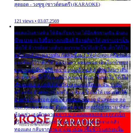
สุดยอด - วงซูซู (ซาวด์ดนตรี) (KARAOKE)
121 views • 03.07.2569
พ่อส่งเงินสามพัน ให้ฉันเรียนราม ได้อีกสักสามพัน ฉันคง
บ๊าย บาย จะไปซื้อกางเกงยีนส์ ลีวายส์มาใส่ เพราะเราเป็น
เด็กใต้ ลีวายส์อย่างเดียว อยากจะโชว์ถึงหิวโซ เด็กใต้ก็ไม่
หวั่น ตกตัวละหลายพัน กัดฟันซื้อมา ให้เด็กเทพเหลียวมอง
และต้องรู้ว่า เด็กใต้ไม่ธรรมดา แต่สุดยอด เดินโยกย้ายเย
ยวน กวนโอ๊ยพอได้ เพราะว่านุ่งลีวายส์ ตัวใหม่ใส่มา เดิน
เข้ามหาลัย จิ๊กโก๊มองหน้า ท่าจะมีปัญหา ไม่พอใจ ได้เป็น
เรื่องแน่นอน แต่ฉันไม่หวั่น เลยแหลงใต้ถามมัน ว่ามัน
พรั่นพรือ มันตอบว่าไม่พรื่อ เปลี่ยนเป็นยิ้มให้ เจอะเด็กใต้
ด้วยกัน ก็เลยรอด สุดยอด สุดยอด สุดยอด มันสุดยอด สุด
ยอด สุดยอด สุดยอด มันสุดยอด แอบหลงรักสาวราม ที่พัก
ห้องเช่า เธอผิวขาวผมยาว ปากแดงแหลงกลาง ถูกสเป็ก
จริงเธอ อยู่ห้องข้างข้าง อยากเข้าไปแหลงกลาง กลัว
ทองแดง กลับจากรามมาเจอ เธอมาซื้อข้าว แต่ก่อนนั้น