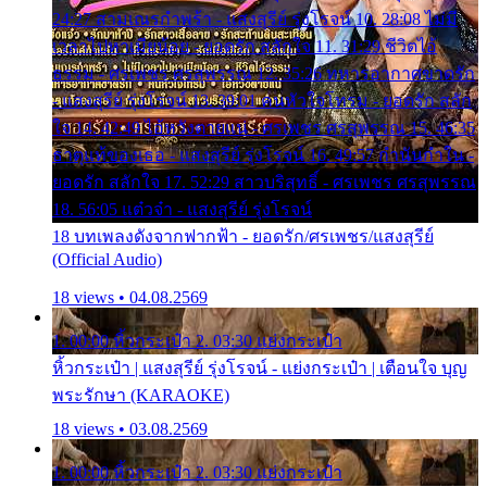
24:27 สามเณรกำพร้า - แสงสุรีย์ รุ่งโรจน์ 10. 28:08 ไม่มี
เวลาไปหาเมียน้อย - ยอดรัก สลักใจ 11. 31:29 ชีวิตไอ้
ธรรม - ศรเพชร ศรสุพรรณ 12. 35:26 ทหารอากาศขาดรัก
- แสงสุรีย์ รุ่งโรจน์ 13. 39:01 คนหัวใจโทรม - ยอดรัก สลัก
ใจ 14. 42:49 ไอ้หวังตายแน่ - ศรเพชร ศรสุพรรณ 15. 46:35
ธาตุแท้ของเธอ - แสงสุรีย์ รุ่งโรจน์ 16. 49:57 กำนันกำใน -
ยอดรัก สลักใจ 17. 52:29 สาวบริสุทธิ์ - ศรเพชร ศรสุพรรณ
18. 56:05 แต๋วจ๋า - แสงสุรีย์ รุ่งโรจน์
18 บทเพลงดังจากฟากฟ้า - ยอดรัก/ศรเพชร/แสงสุรีย์
(Official Audio)
18 views • 04.08.2569
1. 00:00 หิ้วกระเป๋า 2. 03:30 แย่งกระเป๋า
หิ้วกระเป๋า | แสงสุรีย์ รุ่งโรจน์ - แย่งกระเป๋า | เตือนใจ บุญ
พระรักษา (KARAOKE)
18 views • 03.08.2569
1. 00:00 หิ้วกระเป๋า 2. 03:30 แย่งกระเป๋า