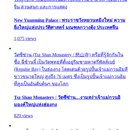
จีน สวนสนุก และการแสดง
New Yuanming Palace | พระราชวังหยวนหมิงใหม่ ความ
ยิ่งใหญ่แห่งประวัติศาสตร์ มณฑลกวางตุ้ง ประเทศจีน
1,075 views
วัดซีซ่าน (Tsz Shan Monastery / 慈山寺) หรือที่รู้จักกันใน
ชื่อ ฉี่ซ้านจี๋ เป็นวัดพุทธที่ตั้งอยู่ริมชายหาดรีพัลส์เบย์
(Repulse Bay) ในฮ่องกง โดดเด่นด้วยรูปปั้นเจ้าแม่กวนอิมสี
ขาวขนาดใหญ่ สูงถึง 76 เมตร ซึ่งเป็นรูปปั้นเจ้าแม่กวนอิม
ที่สูงเป็นอันดับต้นๆ ของโลก
Tsz Shan Monastery | วัดซีซ่าน…งามสง่าเจ้าแม่กวนอิ
มองค์ใหญ่แห่งฮ่องกง
829 views