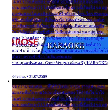
ไมตรี จากแฟนเพลง ทุกทุกที่ ปราณีหลั่งไหล ผมขอฝาก
นาม ยอดรักเอาไว้ โปรดเป็นแรงใจ อย่างนี้เรื่อยไป ขอ อยู่
คู่แฟนเพลง ไม่เคยคิดว่าเก่ง หรือดังกว่าใคร..ใคร พระคุณ
ผู้ฟัง เท่านั้นยิ่งใหญ่ ที่เป็นแรงใจ ให้ผมดังมา.. ขอ องค์เท
วา สถิตฟากฟ้ายิ่งใหญ่ คุ้มภัยให้ท่าน เถิดหนา ขอจงเชื่อ
ใจ ไว้เถิดว่า ตราบชั่วชีวา ไม่ลืมแฟนเพลง ขอ อยู่คู่แฟน
เพลง ไม่เคยคิดว่าเก่ง หรือดังกว่าใคร..ใคร พระคุณผู้ฟัง
เท่านั้นยิ่งใหญ่ ที่เป็นแรงใจ ให้ผมดังมา.. ขอ องค์เทวา
สถิตฟากฟ้ายิ่งใหญ่ คุ้มภัยให้ท่าน เถิดหนา ขอจงเชื่อใจ ไว้
เถิดว่า ตราบชั่วชีวา ไม่ลืมแฟนเพลง
ขอบคุณแฟนเพลง - Cover Ver. (ซาวด์ดนตรี) (KARAOKE)
34 views • 31.07.2569
ขอ กราบ ขอบคุณ.... ที่ได้รับไออุ่น การุณ จากแฟน เพลง
ผมแสนชื่นใจ หายวังเวง เมื่อแฟนเพลง ให้กำลังใจ น้ำใจ
ไมตรี จากแฟนเพลง ทุกทุกที่ ปราณีหลั่งไหล ผมขอฝาก
นาม ยอดรักเอาไว้ โปรดเป็นแรงใจ อย่างนี้เรื่อยไป ขอ อยู่