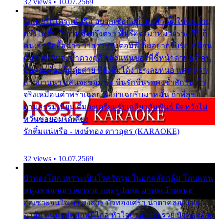
32 views • 10.07.2569
ไม่เคยรักใครแน่หรือ อยากเชื่อถือก็ไม่กล้า ติ๋มใช่คนสวย
ตรึงใจ ติ๋มใช่งามซึ้งตรึงตรา พี่หรือจะมาหมายร่วมชีวี ก็
คนเขาลืออื้อฉาว ว่าสาวๆรุมตอมพี่ ติ๋มอยากรับรักเหมือน
กัน แต่หวั่นจะช้ำดวงฤดี กลัวแฟนของพี่ชี้หน้าด่าทอ ก็คน
ชื่อต๋อยต้อยตุ้มตุ๋ยต่าย พี่ยังลืมได้ง่ายๆเลยหนอ แค่ตัวเรา
สาวบ้านนา แสนจะซอมซ่อ ขืนรักขืนรอคงช้ำสักวัน ถ้า
จริงเหมือนคำพร่ำเฉลย พี่อย่าเฉยรีบมาหมั้น ถ้าพี่สู่ขอ
ตามธรรมเนียม ติ๋มจะเตรียมรับเกลียวสัมพันธ์ ผิดหวังไม่
หวั่นขอยอมได้เคียง
รักติ๋มแน่หรือ - หงษ์ทอง ดาวอุดร (KARAOKE)
32 views • 10.07.2569
บัวทองโศก เพราะเป็นโรครักรุม ในอกกลัดกลุ้ม โดนแฟน
หนุ่มหลอกเอา เขารวย และรูปหล่อ มาพะเน้าพะนอ
ออเซาะจนใจเบา สงสาร บัวทองเศร้า น้ำตาคลอเบ้า เฝ้า
อาลัย หนุ่มรูปหล่อหนีไกล หัวใจบัวทองระรวย บัวทองโศก