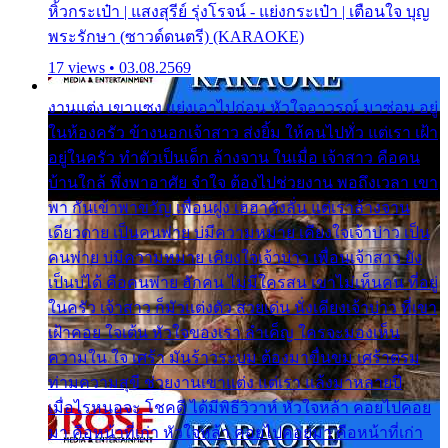
หิ้วกระเป๋า | แสงสุรีย์ รุ่งโรจน์ - แย่งกระเป๋า | เตือนใจ บุญ
พระรักษา (ซาวด์ดนตรี) (KARAOKE)
17 views • 03.08.2569
งานแต่ง เขาแซง แย่งเอาไปก่อน หัวใจอาวรณ์ มาซ่อน อยู่
ในห้องครัว ข้างนอกเจ้าสาว ส่งยิ้ม ให้คนไปทั่ว แต่เรา เฝ้า
อยู่ในครัว ทำตัวเป็นเด็ก ล้างจาน ในเมื่อ เจ้าสาว คือคน
บ้านใกล้ พึ่งพาอาศัย จำใจ ต้องไปช่วยงาน พอถึงเวลา เขา
พา กันเข้าพาขวัญ เพื่อนฝูง เฮฮาดังลั่น แต่เราล้างจาน
เดียวดาย เป็นคนพ่าย บ่มีความหมาย เคียงใจเจ้าบ่าว เป็น
คนพ่าย บ่มีความหมาย เคียงใจเจ้าบ่าว เพื่อนเจ้าสาว ยัง
เป็นบ่ได้ คือคนพ่าย ฮักคน ไม่มีใครสน เขาไม่เห็นคน ที่อยู่
ในครัว เจ้าสาว ก็มัวแต่งตัว สวยเด่น นั่งเคียงเจ้าบ่าว ที่เขา
เฝ้าคอย ใจเต้น หัวใจของเรา ลำเค็ญ ใครจะมองเห็น
ความใน ใจ เศร้า มันร้าวระบม ต้องมาขื่นขม เศร้าตรม
ท่ามความสุขี ช่วยงานเขาแต่ง แต่เรา แล้งมาหลายปี
เมื่อไรหนอจะ โชคดี ได้มีพิธีวิวาห์ หัวใจหล้า คอยไปคอย
มา คือหน้าที่เก่า หัวใจหล้า คอยไปคอยมา คือหน้าที่เก่า