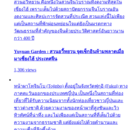
สวนอวี้หยวน คือหนึ่งในสวนจีนโบราณที่งดงามที่สุดใน
เซี่ยงไฮ้ เพราะเต็มไปด้วยสถาปัตยกรรมจีนโบราณอัน
งดงามและศิลปะการจัดสวนที่ประณีต สวนแห่งนี้ไม่เพียง
แต่เป็นสถานที่พักผ่อนหย่อนใจแต่ยังเป็นมรดกทาง
วัฒนธรรมที่สำคัญของจีนด้วยประวัติศาสตร์อันยาวนาน
กว่า 400 ปี
Yuyuan Garden : สวนอวี้หยวน จุดเช็กอินห้ามพลาดเมื่อ
มาเซี่ยงไฮ้ ประเทศจีน
1,306 views
หน้าผาโทจินโบ (Tojinbo) ตั้งอยู่ในจังหวัดฟุกุอิ (Fukui) ทาง
ภาคตะวันออกของประเทศญี่ปุ่น เป็นหนึ่งในสถานที่ท่อง
เที่ยวที่ได้รับความนิยมจากทั้งนักท่องเที่ยวชาวญี่ปุ่นและ
ชาวต่างชาติ ด้วยความงามของหน้าผาที่สูงชันและวิว
ทิวทัศน์ที่น่าทึ่ง และไม่เพียงแต่เป็นสถานที่ที่เต็มไปด้วย
ความงามจากธรรมชาติ แต่ยังแฝงไปด้วยตำนานและ
ความเชื่อที่ลึกซึ้งด้วย