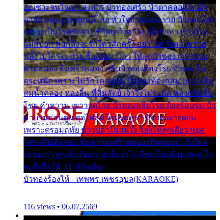
ออเซาะจนใจเบา สงสาร บัวทองเศร้า น้ำตาคลอเบ้า เฝ้า
อาลัย หนุ่มรูปหล่อหนีไกล หัวใจบัวทองระรวย บัวทองโศก
เพราะเป็นโรครักจาง ชีวิตเคว้งคว้าง เมื่อรักห่างร้างไกล
แม่ก็บอก พ่อก็สั่งจะรักใครสักครั้ง อย่าไปหวังความรวย
พลั้งไปใครจะช่วย ซื้อเปลมาไกว ให้ลูกบัวทอง เวรกรรม
ตามสนอง จึงเศร้าหมอง กลีบบัวทองต้องโรย บัวทองไม่
ตระหนัก เพราะไม่รักโคลนตม บัวทองท้องกลม เพราะลืม
ตมน้ำคลอง หลงลิ้น ที่สิ้นสัตย์ เจ้าจึงไม่ระมัด หลงกลิ่นลิ้น
โชย คำหวาน เขาวาดโรย บัวทองกลีบโรย ต้องร้อนรุม บัว
มาบานก่อนตูม ดุจไฟสุมร้อนรุมอุรา บัวทองผ่ายผอม
เพราะตรอมฤทัย ข้าวปลาไม่สนใจ ร้องไห้ลูกเดียว หยุด
โศก เสียเถิดทอง พักความเศร้าหมอง เถิดทองจ๋า ถึงใคร
เขาจะว่า ลูกเจ้าเกิดมา จะชื่อว่าไง พี่ขอเป็นเพื่อนปลอบใจ
จะตั้งชื่อให้ ว่าไอ้บังเอิญ
บัวทองร้องไห้ - เทพพร เพชรอุบล(KARAOKE)
116 views • 06.07.2569