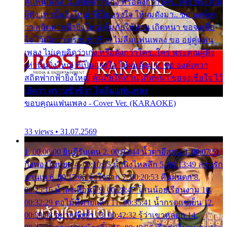
คู่แฟนเพลง ไม่เคยคิดว่าเก่ง หรือดังกว่าใคร..ใคร พระคุณ
ผู้ฟัง เท่านั้นยิ่งใหญ่ ที่เป็นแรงใจ ให้ผมดังมา.. ขอ องค์เท
วา สถิตฟากฟ้ายิ่งใหญ่ คุ้มภัยให้ท่าน เถิดหนา ขอจงเชื่อ
ใจ ไว้เถิดว่า ตราบชั่วชีวา ไม่ลืมแฟนเพลง ขอ อยู่คู่แฟน
เพลง ไม่เคยคิดว่าเก่ง หรือดังกว่าใคร..ใคร พระคุณผู้ฟัง
เท่านั้นยิ่งใหญ่ ที่เป็นแรงใจ ให้ผมดังมา.. ขอ องค์เทวา
สถิตฟากฟ้ายิ่งใหญ่ คุ้มภัยให้ท่าน เถิดหนา ขอจงเชื่อใจ ไว้
เถิดว่า ตราบชั่วชีวา ไม่ลืมแฟนเพลง
ขอบคุณแฟนเพลง - Cover Ver. (KARAOKE)
33 views • 31.07.2569
1. 00:00:00 ยินดีรับเดน 2. 00:03:44 น้ำตาอีสาน 3. 00:07:51
กิ่งทองใบหยก 4. 00:10:35 น้ำนิ่งไหลลึก 5. 00:13:49 ลานรัก
ลานเท 6. 00:17:06 จำใจจาก 7. 00:20:53 คืนฝนตก 8.
00:25:16 น้ำลงเดือนยี่ 9. 00:28:47 โสนน้อยเรือนงาม 10.
00:32:29 ตอไม้ที่ตายแล้ว 11. 00:35:41 น้ำกรดแช่เย็น 12.
00:39:08 อยากฟังซ้ำ 13. 00:42:32 รู้ว่าเขาหลอก 14.