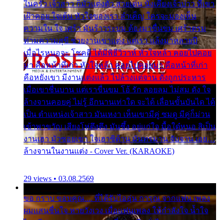
ในครัว เจ้าสาว ก็มัวแต่งตัว สวยเด่น นั่งเคียงเจ้าบ่าว ที่เขา
เฝ้าคอย ใจเต้น หัวใจของเรา ลำเค็ญ ใครจะมองเห็น
ความใน ใจ เศร้า มันร้าวระบม ต้องมาขื่นขม เศร้าตรม
ท่ามความสุขี ช่วยงานเขาแต่ง แต่เรา แล้งมาหลายปี
เมื่อไรหนอจะ โชคดี ได้มีพิธีวิวาห์ หัวใจหล้า คอยไปคอย
มา คือหน้าที่เก่า หัวใจหล้า คอยไปคอยมา คือหน้าที่เก่า
คือหยังเขา มีงานแต่งแล้ว ไปล้างแต่จาน ดั่งถูกประหาร
เมื่อเขาชื่นบาน แต่เราขื่นขม โอ้ รัก ลอยลม ไม่สม ดัง ใจ
ล้างจานคอยคู่ ไม่รู้ อีกนานเท่าใด จะได้ เลื่อนขั้นบันได ได้
เป็น ตำแหน่งเจ้าสาว มันเหงา เห็นเขามีคู่ ซมดู มีคู่ก็ม่วน
เข้าพาขวัญ เสียงโห่ตึงตึง มันซึ้ง อยู่แก่ใจ มื้อใด๋หนอ สิเป็น
งานเฮา มัวซอยเขา ใจเฮาซิด้าน มันทรมาน จับจาน เอย…
ล้างจานในงานแต่ง - Cover Ver. (KARAOKE)
29 views • 03.08.2569
ขอ กราบ ขอบคุณ.... ที่ได้รับไออุ่น การุณ จากแฟน เพลง
ผมแสนชื่นใจ หายวังเวง เมื่อแฟนเพลง ให้กำลังใจ น้ำใจ