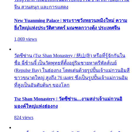
จีน สวนสนุก และการแสดง
New Yuanming Palace | พระราชวังหยวนหมิงใหม่ ความ
ยิ่งใหญ่แห่งประวัติศาสตร์ มณฑลกวางตุ้ง ประเทศจีน
1,069 views
วัดซีซ่าน (Tsz Shan Monastery / 慈山寺) หรือที่รู้จักกันใน
ชื่อ ฉี่ซ้านจี๋ เป็นวัดพุทธที่ตั้งอยู่ริมชายหาดรีพัลส์เบย์
(Repulse Bay) ในฮ่องกง โดดเด่นด้วยรูปปั้นเจ้าแม่กวนอิมสี
ขาวขนาดใหญ่ สูงถึง 76 เมตร ซึ่งเป็นรูปปั้นเจ้าแม่กวนอิม
ที่สูงเป็นอันดับต้นๆ ของโลก
Tsz Shan Monastery | วัดซีซ่าน…งามสง่าเจ้าแม่กวนอิ
มองค์ใหญ่แห่งฮ่องกง
824 views