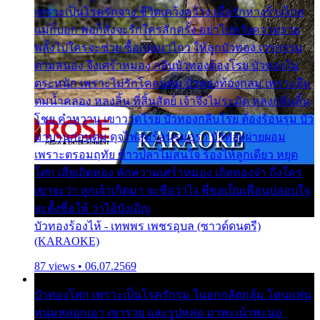
เพราะเป็นโรครักจาง ชีวิตเคว้งคว้าง เมื่อรักห่างร้างไกล
แม่ก็บอก พ่อก็สั่งจะรักใครสักครั้ง อย่าไปหวังความรวย
พลั้งไปใครจะช่วย ซื้อเปลมาไกว ให้ลูกบัวทอง เวรกรรม
ตามสนอง จึงเศร้าหมอง กลีบบัวทองต้องโรย บัวทองไม่
ตระหนัก เพราะไม่รักโคลนตม บัวทองท้องกลม เพราะลืม
ตมน้ำคลอง หลงลิ้น ที่สิ้นสัตย์ เจ้าจึงไม่ระมัด หลงกลิ่นลิ้น
โชย คำหวาน เขาวาดโรย บัวทองกลีบโรย ต้องร้อนรุม บัว
มาบานก่อนตูม ดุจไฟสุมร้อนรุมอุรา บัวทองผ่ายผอม
เพราะตรอมฤทัย ข้าวปลาไม่สนใจ ร้องไห้ลูกเดียว หยุด
โศก เสียเถิดทอง พักความเศร้าหมอง เถิดทองจ๋า ถึงใคร
เขาจะว่า ลูกเจ้าเกิดมา จะชื่อว่าไง พี่ขอเป็นเพื่อนปลอบใจ
จะตั้งชื่อให้ ว่าไอ้บังเอิญ
บัวทองร้องไห้ - เทพพร เพชรอุบล (ซาวด์ดนตรี)
(KARAOKE)
87 views • 06.07.2569
บัวทองโศก เพราะเป็นโรครักรุม ในอกกลัดกลุ้ม โดนแฟน
หนุ่มหลอกเอา เขารวย และรูปหล่อ มาพะเน้าพะนอ