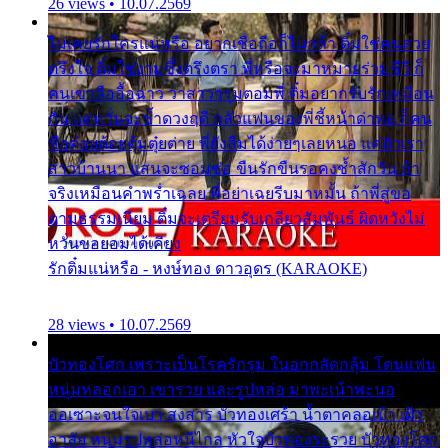
26 views • 10.07.2569
ไม่เคยรักใครแน่หรือ อยากเชื่อถือก็ไม่กล้า ติ๋มใช่คนสวย
ตรึงใจ ติ๋มใช่งามซึ้งตรึงตรา พี่หรือจะมาหมายร่วมชีวี ก็
คนเขาลืออื้อฉาว ว่าสาวๆรุมตอมพี่ ติ๋มอยากรับรักเหมือน
กัน แต่หวั่นจะช้ำดวงฤดี กลัวแฟนของพี่ชี้หน้าด่าทอ ก็คน
ชื่อต๋อยต้อยตุ้มตุ๋ยต่าย พี่ยังลืมได้ง่ายๆเลยหนอ แค่ตัวเรา
สาวบ้านนา แสนจะซอมซ่อ ขืนรักขืนรอคงช้ำสักวัน ถ้า
จริงเหมือนคำพร่ำเฉลย พี่อย่าเฉยรีบมาหมั้น ถ้าพี่สู่ขอ
ตามธรรมเนียม ติ๋มจะเตรียมรับเกลียวสัมพันธ์ ผิดหวังไม่
หวั่นขอยอมได้เคียง
รักติ๋มแน่หรือ - หงษ์ทอง ดาวอุดร (KARAOKE)
28 views • 10.07.2569
บัวทองโศก เพราะเป็นโรครักรุม ในอกกลัดกลุ้ม โดนแฟน
หนุ่มหลอกเอา เขารวย และรูปหล่อ มาพะเน้าพะนอ
ออเซาะจนใจเบา สงสาร บัวทองเศร้า น้ำตาคลอเบ้า เฝ้า
อาลัย หนุ่มรูปหล่อหนีไกล หัวใจบัวทองระรวย บัวทองโศก