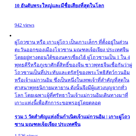
10 อันดับพระใหญ่และมีชื่อเสียงที่สุดในโลก
942 views
ผู่โถวซาน หรือ เกาะผู่โถว เป็นเกาะเล็กๆ ที่ตั้งอยู่ในส่วน
ตะวันออกของเมืองโจวซาน มณฑลเจ้อเจียง ประเทศจีน
โดยอยู่ทางตอนใต้ของนครเซี่ยงไฮ้ ผู่โถวซานเป็น 1 ใน 4
พุทธคีรีหรือภูเขาศักดิ์สิทธิ์ของจีน ชาวพุทธจีนเชื่อกันว่าผู่
โถวซานเป็นที่ประทับและตรัสรู้ของพระโพธิสัตว์กวนอิม
หรือเจ้าแม่กวนอิม ซึ่งเป็นหนึ่งในเทพเจ้าที่สำคัญที่สุดใน
ศาสนาพุทธนิกายมหายาน ดังนั้นจึงมีผู้แสวงบุญจากทั่ว
โลก โดยเฉพาะผู้ที่ศรัทธาในเจ้าแม่กวนอิมเดินทางมาที่
เกาะแห่งนี้เพื่อสักการะขอพรอยู่โดยตลอด
รวม 5 วัดสำคัญแห่งถิ่นกำเนิดเจ้าแม่กวนอิม | เกาะผู่โถว
ซาน มณฑลเจ้อเจียง ประเทศจีน
1,526 views