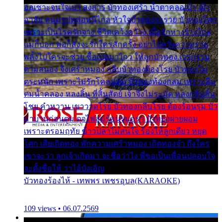
ออเซาะจนใจเบา สงสาร บัวทองเศร้า น้ำตาคลอเบ้า เฝ้า
อาลัย หนุ่มรูปหล่อหนีไกล หัวใจบัวทองระรวย บัวทองโศก
เพราะเป็นโรครักจาง ชีวิตเคว้งคว้าง เมื่อรักห่างร้างไกล
แม่ก็บอก พ่อก็สั่งจะรักใครสักครั้ง อย่าไปหวังความรวย
พลั้งไปใครจะช่วย ซื้อเปลมาไกว ให้ลูกบัวทอง เวรกรรม
ตามสนอง จึงเศร้าหมอง กลีบบัวทองต้องโรย บัวทองไม่
ตระหนัก เพราะไม่รักโคลนตม บัวทองท้องกลม เพราะลืม
ตมน้ำคลอง หลงลิ้น ที่สิ้นสัตย์ เจ้าจึงไม่ระมัด หลงกลิ่นลิ้น
โชย คำหวาน เขาวาดโรย บัวทองกลีบโรย ต้องร้อนรุม บัว
มาบานก่อนตูม ดุจไฟสุมร้อนรุมอุรา บัวทองผ่ายผอม
เพราะตรอมฤทัย ข้าวปลาไม่สนใจ ร้องไห้ลูกเดียว หยุด
โศก เสียเถิดทอง พักความเศร้าหมอง เถิดทองจ๋า ถึงใคร
เขาจะว่า ลูกเจ้าเกิดมา จะชื่อว่าไง พี่ขอเป็นเพื่อนปลอบใจ
จะตั้งชื่อให้ ว่าไอ้บังเอิญ
บัวทองร้องไห้ - เทพพร เพชรอุบล(KARAOKE)
109 views • 06.07.2569