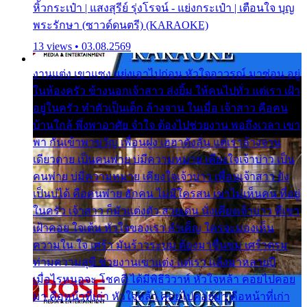
หิ้วกระเป๋า | แสงสุรีย์ รุ่งโรจน์ - แย่งกระเป๋า | เตือนใจ บุญ
พระรักษา (ซาวด์ดนตรี) (KARAOKE)
13 views • 03.08.2569
งานแต่ง เขาแซง แย่งเอาไปก่อน หัวใจอาวรณ์ มาซ่อน อยู่
ในห้องครัว ข้างนอกเจ้าสาว ส่งยิ้ม ให้คนไปทั่ว แต่เรา เฝ้า
อยู่ในครัว ทำตัวเป็นเด็ก ล้างจาน ในเมื่อ เจ้าสาว คือคน
บ้านใกล้ พึ่งพาอาศัย จำใจ ต้องไปช่วยงาน พอถึงเวลา เขา
พา กันเข้าพาขวัญ เพื่อนฝูง เฮฮาดังลั่น แต่เราล้างจาน
เดียวดาย เป็นคนพ่าย บ่มีความหมาย เคียงใจเจ้าบ่าว เป็น
คนพ่าย บ่มีความหมาย เคียงใจเจ้าบ่าว เพื่อนเจ้าสาว ยัง
เป็นบ่ได้ คือคนพ่าย ฮักคน ไม่มีใครสน เขาไม่เห็นคน ที่อยู่
ในครัว เจ้าสาว ก็มัวแต่งตัว สวยเด่น นั่งเคียงเจ้าบ่าว ที่เขา
เฝ้าคอย ใจเต้น หัวใจของเรา ลำเค็ญ ใครจะมองเห็น
ความใน ใจ เศร้า มันร้าวระบม ต้องมาขื่นขม เศร้าตรม
ท่ามความสุขี ช่วยงานเขาแต่ง แต่เรา แล้งมาหลายปี
เมื่อไรหนอจะ โชคดี ได้มีพิธีวิวาห์ หัวใจหล้า คอยไปคอย
มา คือหน้าที่เก่า หัวใจหล้า คอยไปคอยมา คือหน้าที่เก่า