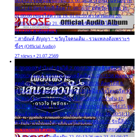
00:45:25 รอหน่อยน้องติ๋ม 15. 00:48:56 เรือล่มในหนอง 16.
00:51:43 บัตรเชิญสีเลือด 17. 00:56:07 อดีตรักโรงทอ 18.
01:00:00 เขมรไล่ควาย 19. 01:02:55 สาวสวนแตง 20.
01:05:51 แอบมอง 21. 01:09:27 พบรักปากน้ำโพ 22.
01:13:06 สายัณห์เมา
" สายัณห์ สัญญา " ขวัญใจคนเดิม - รวมเพลงดังเพราะๆ
ซึ้งๆ (Official Audio)
27 views • 21.07.2569
1. 00:00:00 ทำไมทำฉันได้ 2. 00:03:20 นางฟ้าสลัม 3.
00:06:50 คน 4. 00:10:36 บุญเหลือเกิน 5. 00:13:58 ฝนหยาด
สุดท้าย 6. 00:17:30 ยาใจยาจก 7. 00:20:30 คิดดูให้ดี 8.
00:24:21 ลบรอยแผลรัก 9. 00:27:35 เหมือนใจโดนกรีด 10.
00:30:54 ขบวนการเปาเปียว 11. 00:34:05 คำรำพัน 12.
00:37:20 ปาหนัน 13. 00:40:37 ใจเจ้ากรรม 14. 00:44:15 จูบ
ฉันแล้วจงตายเสีย 15. 00:47:24 ขอสูมาเต๊อะ 16. 00:51:11
คนใจมาร 17. 00:54:50 คืนทรมาน 18. 00:58:25 รักนี้สีดำ
19. 01:01:44 ส่วนเกิน 20. 01:05:42 หยาดน้ำฝนหยดน้ำตา
21. 01:09:13 เหลือเพียงฝัน 22. 01:13:26 เขา 23. 01:16:37