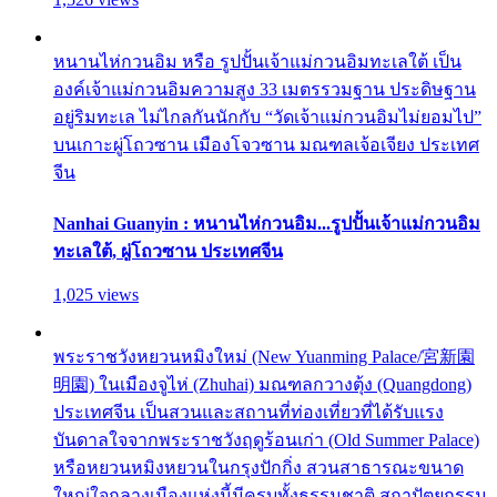
หนานไห่กวนอิม หรือ รูปปั้นเจ้าแม่กวนอิมทะเลใต้ เป็น
องค์เจ้าแม่กวนอิมความสูง 33 เมตรรวมฐาน ประดิษฐาน
อยู่ริมทะเล ไม่ไกลกันนักกับ “วัดเจ้าแม่กวนอิมไม่ยอมไป”
บนเกาะผู่โถวซาน เมืองโจวซาน มณฑลเจ้อเจียง ประเทศ
จีน
Nanhai Guanyin : หนานไห่กวนอิม...รูปปั้นเจ้าแม่กวนอิม
ทะเลใต้, ผู่โถวซาน ประเทศจีน
1,025 views
พระราชวังหยวนหมิงใหม่ (New Yuanming Palace/宮新園
明園) ในเมืองจูไห่ (Zhuhai) มณฑลกวางตุ้ง (Quangdong)
ประเทศจีน เป็นสวนและสถานที่ท่องเที่ยวที่ได้รับแรง
บันดาลใจจากพระราชวังฤดูร้อนเก่า (Old Summer Palace)
หรือหยวนหมิงหยวนในกรุงปักกิ่ง สวนสาธารณะขนาด
ใหญ่ใจกลางเมืองแห่งนี้มีครบทั้งธรรมชาติ สถาปัตยกรรม