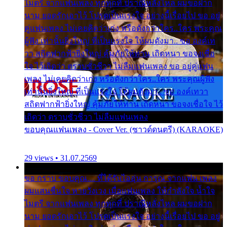
ไมตรี จากแฟนเพลง ทุกทุกที่ ปราณีหลั่งไหล ผมขอฝาก
นาม ยอดรักเอาไว้ โปรดเป็นแรงใจ อย่างนี้เรื่อยไป ขอ อยู่
คู่แฟนเพลง ไม่เคยคิดว่าเก่ง หรือดังกว่าใคร..ใคร พระคุณ
ผู้ฟัง เท่านั้นยิ่งใหญ่ ที่เป็นแรงใจ ให้ผมดังมา.. ขอ องค์เท
วา สถิตฟากฟ้ายิ่งใหญ่ คุ้มภัยให้ท่าน เถิดหนา ขอจงเชื่อ
ใจ ไว้เถิดว่า ตราบชั่วชีวา ไม่ลืมแฟนเพลง ขอ อยู่คู่แฟน
เพลง ไม่เคยคิดว่าเก่ง หรือดังกว่าใคร..ใคร พระคุณผู้ฟัง
เท่านั้นยิ่งใหญ่ ที่เป็นแรงใจ ให้ผมดังมา.. ขอ องค์เทวา
สถิตฟากฟ้ายิ่งใหญ่ คุ้มภัยให้ท่าน เถิดหนา ขอจงเชื่อใจ ไว้
เถิดว่า ตราบชั่วชีวา ไม่ลืมแฟนเพลง
ขอบคุณแฟนเพลง - Cover Ver. (ซาวด์ดนตรี) (KARAOKE)
29 views • 31.07.2569
ขอ กราบ ขอบคุณ.... ที่ได้รับไออุ่น การุณ จากแฟน เพลง
ผมแสนชื่นใจ หายวังเวง เมื่อแฟนเพลง ให้กำลังใจ น้ำใจ
ไมตรี จากแฟนเพลง ทุกทุกที่ ปราณีหลั่งไหล ผมขอฝาก
นาม ยอดรักเอาไว้ โปรดเป็นแรงใจ อย่างนี้เรื่อยไป ขอ อยู่