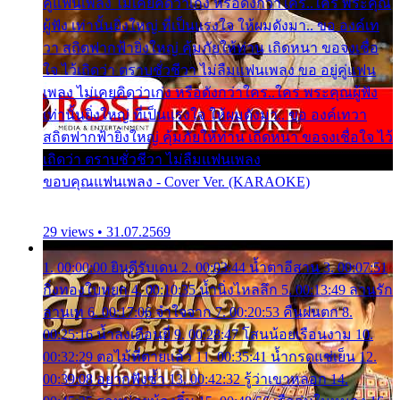
คู่แฟนเพลง ไม่เคยคิดว่าเก่ง หรือดังกว่าใคร..ใคร พระคุณ
ผู้ฟัง เท่านั้นยิ่งใหญ่ ที่เป็นแรงใจ ให้ผมดังมา.. ขอ องค์เท
วา สถิตฟากฟ้ายิ่งใหญ่ คุ้มภัยให้ท่าน เถิดหนา ขอจงเชื่อ
ใจ ไว้เถิดว่า ตราบชั่วชีวา ไม่ลืมแฟนเพลง ขอ อยู่คู่แฟน
เพลง ไม่เคยคิดว่าเก่ง หรือดังกว่าใคร..ใคร พระคุณผู้ฟัง
เท่านั้นยิ่งใหญ่ ที่เป็นแรงใจ ให้ผมดังมา.. ขอ องค์เทวา
สถิตฟากฟ้ายิ่งใหญ่ คุ้มภัยให้ท่าน เถิดหนา ขอจงเชื่อใจ ไว้
เถิดว่า ตราบชั่วชีวา ไม่ลืมแฟนเพลง
ขอบคุณแฟนเพลง - Cover Ver. (KARAOKE)
29 views • 31.07.2569
1. 00:00:00 ยินดีรับเดน 2. 00:03:44 น้ำตาอีสาน 3. 00:07:51
กิ่งทองใบหยก 4. 00:10:35 น้ำนิ่งไหลลึก 5. 00:13:49 ลานรัก
ลานเท 6. 00:17:06 จำใจจาก 7. 00:20:53 คืนฝนตก 8.
00:25:16 น้ำลงเดือนยี่ 9. 00:28:47 โสนน้อยเรือนงาม 10.
00:32:29 ตอไม้ที่ตายแล้ว 11. 00:35:41 น้ำกรดแช่เย็น 12.
00:39:08 อยากฟังซ้ำ 13. 00:42:32 รู้ว่าเขาหลอก 14.