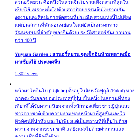
สวนอวี้หยวน คือหนึ่งในสวนจีนโบราณที่งดงามที่สุดใน
เซี่ยงไฮ้ เพราะเต็มไปด้วยสถาปัตยกรรมจีนโบราณอัน
งดงามและศิลปะการจัดสวนที่ประณีต สวนแห่งนี้ไม่เพียง
แต่เป็นสถานที่พักผ่อนหย่อนใจแต่ยังเป็นมรดกทาง
วัฒนธรรมที่สำคัญของจีนด้วยประวัติศาสตร์อันยาวนาน
กว่า 400 ปี
Yuyuan Garden : สวนอวี้หยวน จุดเช็กอินห้ามพลาดเมื่อ
มาเซี่ยงไฮ้ ประเทศจีน
1,302 views
หน้าผาโทจินโบ (Tojinbo) ตั้งอยู่ในจังหวัดฟุกุอิ (Fukui) ทาง
ภาคตะวันออกของประเทศญี่ปุ่น เป็นหนึ่งในสถานที่ท่อง
เที่ยวที่ได้รับความนิยมจากทั้งนักท่องเที่ยวชาวญี่ปุ่นและ
ชาวต่างชาติ ด้วยความงามของหน้าผาที่สูงชันและวิว
ทิวทัศน์ที่น่าทึ่ง และไม่เพียงแต่เป็นสถานที่ที่เต็มไปด้วย
ความงามจากธรรมชาติ แต่ยังแฝงไปด้วยตำนานและ
ความเชื่อที่ลึกซึ้งด้วย