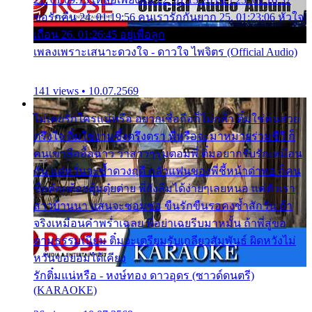
ขอรักคืน 24. 01:19:56 คนเรารักกันยาก 25. 01:23:06 หัวใจ
เถื่อน 26. 01:26:45 อยู่เพื่อลูก
เพลงเพราะเสนาะดวงใจ - ดาวใจ ไพจิตร (Official Audio)
141 views • 10.07.2569
ไม่เคยรักใครแน่หรือ อยากเชื่อถือก็ไม่กล้า ติ๋มใช่คนสวย
ตรึงใจ ติ๋มใช่งามซึ้งตรึงตรา พี่หรือจะมาหมายร่วมชีวี ก็
คนเขาลืออื้อฉาว ว่าสาวๆรุมตอมพี่ ติ๋มอยากรับรักเหมือน
กัน แต่หวั่นจะช้ำดวงฤดี กลัวแฟนของพี่ชี้หน้าด่าทอ ก็คน
ชื่อต๋อยต้อยตุ้มตุ๋ยต่าย พี่ยังลืมได้ง่ายๆเลยหนอ แค่ตัวเรา
สาวบ้านนา แสนจะซอมซ่อ ขืนรักขืนรอคงช้ำสักวัน ถ้า
จริงเหมือนคำพร่ำเฉลย พี่อย่าเฉยรีบมาหมั้น ถ้าพี่สู่ขอ
ตามธรรมเนียม ติ๋มจะเตรียมรับเกลียวสัมพันธ์ ผิดหวังไม่
หวั่นขอยอมได้เคียง
รักติ๋มแน่หรือ - หงษ์ทอง ดาวอุดร (ซาวด์ดนตรี)
(KARAOKE)