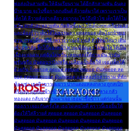
พ่อส่งเงินสามพัน ให้ฉันเรียนราม ได้อีกสักสามพัน ฉันคง
บ๊าย บาย จะไปซื้อกางเกงยีนส์ ลีวายส์มาใส่ เพราะเราเป็น
เด็กใต้ ลีวายส์อย่างเดียว อยากจะโชว์ถึงหิวโซ เด็กใต้ก็ไม่
หวั่น ตกตัวละหลายพัน กัดฟันซื้อมา ให้เด็กเทพเหลียวมอง
และต้องรู้ว่า เด็กใต้ไม่ธรรมดา แต่สุดยอด เดินโยกย้ายเย
ยวน กวนโอ๊ยพอได้ เพราะว่านุ่งลีวายส์ ตัวใหม่ใส่มา เดิน
เข้ามหาลัย จิ๊กโก๊มองหน้า ท่าจะมีปัญหา ไม่พอใจ ได้เป็น
เรื่องแน่นอน แต่ฉันไม่หวั่น เลยแหลงใต้ถามมัน ว่ามัน
พรั่นพรือ มันตอบว่าไม่พรื่อ เปลี่ยนเป็นยิ้มให้ เจอะเด็กใต้
ด้วยกัน ก็เลยรอด สุดยอด สุดยอด สุดยอด มันสุดยอด สุด
ยอด สุดยอด สุดยอด มันสุดยอด แอบหลงรักสาวราม ที่พัก
ห้องเช่า เธอผิวขาวผมยาว ปากแดงแหลงกลาง ถูกสเป็ก
จริงเธอ อยู่ห้องข้างข้าง อยากเข้าไปแหลงกลาง กลัว
ทองแดง กลับจากรามมาเจอ เธอมาซื้อข้าว แต่ก่อนนั้น
สองเรา เจอะกันครั้งใด เธอไม่เคยไยดี คราวนี้เธอยิ้มให้
ต้องให้ใส่ลีวายส์ สุดยอด สุดยอด มันสุดยอด มันสุดยอด
มันสุดยอด มันสุดยอด มันสุดยอด มันสุดยอด มันสุดยอด
มันสุดยอด มันสุดยอด มันสุดยอด มันสุดยอด มันสุดยอด