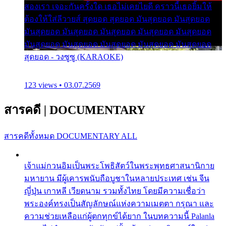
สองเรา เจอะกันครั้งใด เธอไม่เคยไยดี คราวนี้เธอยิ้มให้
ต้องให้ใส่ลีวายส์ สุดยอด สุดยอด มันสุดยอด มันสุดยอด
มันสุดยอด มันสุดยอด มันสุดยอด มันสุดยอด มันสุดยอด
มันสุดยอด มันสุดยอด มันสุดยอด มันสุดยอด มันสุดยอด
สุดยอด - วงซูซู (KARAOKE)
123 views • 03.07.2569
สารคดี
|
DOCUMENTARY
สารคดีทั้งหมด
DOCUMENTARY ALL
เจ้าแม่กวนอิมเป็นพระโพธิสัตว์ในพระพุทธศาสนานิกาย
มหายาน มีผู้เคารพนับถือบูชาในหลายประเทศ เช่น จีน
ญี่ปุ่น เกาหลี เวียดนาม รวมทั้งไทย โดยมีความเชื่อว่า
พระองค์ทรงเป็นสัญลักษณ์แห่งความเมตตา กรุณา และ
ความช่วยเหลือแก่ผู้ตกทุกข์ได้ยาก ในบทความนี้ Palanla