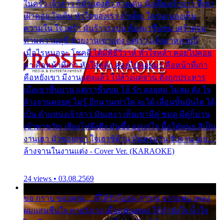
ในครัว เจ้าสาว ก็มัวแต่งตัว สวยเด่น นั่งเคียงเจ้าบ่าว ที่เขา
เฝ้าคอย ใจเต้น หัวใจของเรา ลำเค็ญ ใครจะมองเห็น
ความใน ใจ เศร้า มันร้าวระบม ต้องมาขื่นขม เศร้าตรม
ท่ามความสุขี ช่วยงานเขาแต่ง แต่เรา แล้งมาหลายปี
เมื่อไรหนอจะ โชคดี ได้มีพิธีวิวาห์ หัวใจหล้า คอยไปคอย
มา คือหน้าที่เก่า หัวใจหล้า คอยไปคอยมา คือหน้าที่เก่า
คือหยังเขา มีงานแต่งแล้ว ไปล้างแต่จาน ดั่งถูกประหาร
เมื่อเขาชื่นบาน แต่เราขื่นขม โอ้ รัก ลอยลม ไม่สม ดัง ใจ
ล้างจานคอยคู่ ไม่รู้ อีกนานเท่าใด จะได้ เลื่อนขั้นบันได ได้
เป็น ตำแหน่งเจ้าสาว มันเหงา เห็นเขามีคู่ ซมดู มีคู่ก็ม่วน
เข้าพาขวัญ เสียงโห่ตึงตึง มันซึ้ง อยู่แก่ใจ มื้อใด๋หนอ สิเป็น
งานเฮา มัวซอยเขา ใจเฮาซิด้าน มันทรมาน จับจาน เอย…
ล้างจานในงานแต่ง - Cover Ver. (KARAOKE)
24 views • 03.08.2569
ขอ กราบ ขอบคุณ.... ที่ได้รับไออุ่น การุณ จากแฟน เพลง
ผมแสนชื่นใจ หายวังเวง เมื่อแฟนเพลง ให้กำลังใจ น้ำใจ