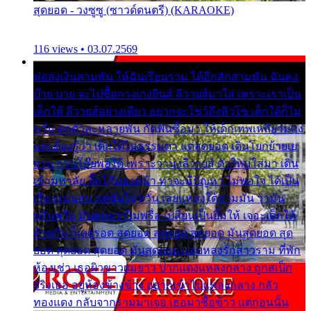
สุดยอด - วงซูซู (ซาวด์ดนตรี) (KARAOKE)
116 views • 03.07.2569
พ่อส่งเงินสามพัน ให้ฉันเรียนราม ได้อีกสักสามพัน ฉันคง
บ๊าย บาย จะไปซื้อกางเกงยีนส์ ลีวายส์มาใส่ เพราะเราเป็น
เด็กใต้ ลีวายส์อย่างเดียว อยากจะโชว์ถึงหิวโซ เด็กใต้ก็ไม่
หวั่น ตกตัวละหลายพัน กัดฟันซื้อมา ให้เด็กเทพเหลียวมอง
และต้องรู้ว่า เด็กใต้ไม่ธรรมดา แต่สุดยอด เดินโยกย้ายเย
ยวน กวนโอ๊ยพอได้ เพราะว่านุ่งลีวายส์ ตัวใหม่ใส่มา เดิน
เข้ามหาลัย จิ๊กโก๊มองหน้า ท่าจะมีปัญหา ไม่พอใจ ได้เป็น
เรื่องแน่นอน แต่ฉันไม่หวั่น เลยแหลงใต้ถามมัน ว่ามัน
พรั่นพรือ มันตอบว่าไม่พรื่อ เปลี่ยนเป็นยิ้มให้ เจอะเด็กใต้
ด้วยกัน ก็เลยรอด สุดยอด สุดยอด สุดยอด มันสุดยอด สุด
ยอด สุดยอด สุดยอด มันสุดยอด แอบหลงรักสาวราม ที่พัก
ห้องเช่า เธอผิวขาวผมยาว ปากแดงแหลงกลาง ถูกสเป็ก
จริงเธอ อยู่ห้องข้างข้าง อยากเข้าไปแหลงกลาง กลัว
ทองแดง กลับจากรามมาเจอ เธอมาซื้อข้าว แต่ก่อนนั้น