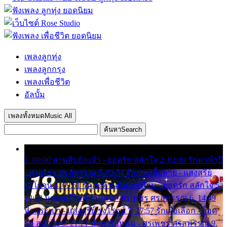
เพลงลูกทุ่ง
เพลงลูกกรุง
เพลงเพื่อชีวิต
อัลบั้ม
เพลงทั้งหมด
Music All
ค้นหา
Search
1. 00:00 สามสิบยังแจ๋ว - ยอดรัก สลักใจ 2. 02:49 รักมาห้าปี
- ศรเพชร ศรสุพรรณ 3. 05:57 รักสาวเสื้อลาย - แสงสุรีย์
รุ่งโรจน์ 4. 09:51 รักสะท้านดินสะเทือน - ยอดรัก สลักใจ 5.
12:23 มอเตอร์ไซค์ทำหล่น - ศรเพชร ศรสุพรรณ 6. 14:49
หิ้วกระเป๋า - แสงสุรีย์ รุ่งโรจน์ 7. 17:57 รักเผื่อเลือก - ยอด
รัก สลักใจ 8. 21:21 น้ำตาไอ้หนุ่ม - ศรเพชร ศรสุพรรณ 9.