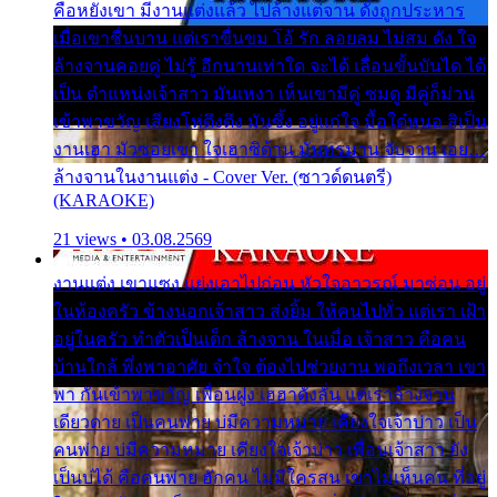
คือหยังเขา มีงานแต่งแล้ว ไปล้างแต่จาน ดั่งถูกประหาร
เมื่อเขาชื่นบาน แต่เราขื่นขม โอ้ รัก ลอยลม ไม่สม ดัง ใจ
ล้างจานคอยคู่ ไม่รู้ อีกนานเท่าใด จะได้ เลื่อนขั้นบันได ได้
เป็น ตำแหน่งเจ้าสาว มันเหงา เห็นเขามีคู่ ซมดู มีคู่ก็ม่วน
เข้าพาขวัญ เสียงโห่ตึงตึง มันซึ้ง อยู่แก่ใจ มื้อใด๋หนอ สิเป็น
งานเฮา มัวซอยเขา ใจเฮาซิด้าน มันทรมาน จับจาน เอย…
ล้างจานในงานแต่ง - Cover Ver. (ซาวด์ดนตรี)
(KARAOKE)
21 views • 03.08.2569
งานแต่ง เขาแซง แย่งเอาไปก่อน หัวใจอาวรณ์ มาซ่อน อยู่
ในห้องครัว ข้างนอกเจ้าสาว ส่งยิ้ม ให้คนไปทั่ว แต่เรา เฝ้า
อยู่ในครัว ทำตัวเป็นเด็ก ล้างจาน ในเมื่อ เจ้าสาว คือคน
บ้านใกล้ พึ่งพาอาศัย จำใจ ต้องไปช่วยงาน พอถึงเวลา เขา
พา กันเข้าพาขวัญ เพื่อนฝูง เฮฮาดังลั่น แต่เราล้างจาน
เดียวดาย เป็นคนพ่าย บ่มีความหมาย เคียงใจเจ้าบ่าว เป็น
คนพ่าย บ่มีความหมาย เคียงใจเจ้าบ่าว เพื่อนเจ้าสาว ยัง
เป็นบ่ได้ คือคนพ่าย ฮักคน ไม่มีใครสน เขาไม่เห็นคน ที่อยู่