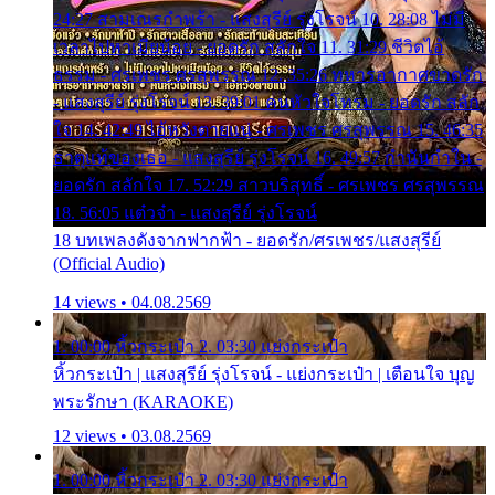
24:27 สามเณรกำพร้า - แสงสุรีย์ รุ่งโรจน์ 10. 28:08 ไม่มี
เวลาไปหาเมียน้อย - ยอดรัก สลักใจ 11. 31:29 ชีวิตไอ้
ธรรม - ศรเพชร ศรสุพรรณ 12. 35:26 ทหารอากาศขาดรัก
- แสงสุรีย์ รุ่งโรจน์ 13. 39:01 คนหัวใจโทรม - ยอดรัก สลัก
ใจ 14. 42:49 ไอ้หวังตายแน่ - ศรเพชร ศรสุพรรณ 15. 46:35
ธาตุแท้ของเธอ - แสงสุรีย์ รุ่งโรจน์ 16. 49:57 กำนันกำใน -
ยอดรัก สลักใจ 17. 52:29 สาวบริสุทธิ์ - ศรเพชร ศรสุพรรณ
18. 56:05 แต๋วจ๋า - แสงสุรีย์ รุ่งโรจน์
18 บทเพลงดังจากฟากฟ้า - ยอดรัก/ศรเพชร/แสงสุรีย์
(Official Audio)
14 views • 04.08.2569
1. 00:00 หิ้วกระเป๋า 2. 03:30 แย่งกระเป๋า
หิ้วกระเป๋า | แสงสุรีย์ รุ่งโรจน์ - แย่งกระเป๋า | เตือนใจ บุญ
พระรักษา (KARAOKE)
12 views • 03.08.2569
1. 00:00 หิ้วกระเป๋า 2. 03:30 แย่งกระเป๋า