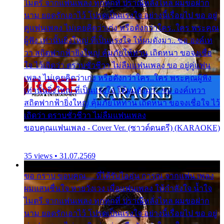
ไมตรี จากแฟนเพลง ทุกทุกที่ ปราณีหลั่งไหล ผมขอฝาก
นาม ยอดรักเอาไว้ โปรดเป็นแรงใจ อย่างนี้เรื่อยไป ขอ อยู่
คู่แฟนเพลง ไม่เคยคิดว่าเก่ง หรือดังกว่าใคร..ใคร พระคุณ
ผู้ฟัง เท่านั้นยิ่งใหญ่ ที่เป็นแรงใจ ให้ผมดังมา.. ขอ องค์เท
วา สถิตฟากฟ้ายิ่งใหญ่ คุ้มภัยให้ท่าน เถิดหนา ขอจงเชื่อ
ใจ ไว้เถิดว่า ตราบชั่วชีวา ไม่ลืมแฟนเพลง ขอ อยู่คู่แฟน
เพลง ไม่เคยคิดว่าเก่ง หรือดังกว่าใคร..ใคร พระคุณผู้ฟัง
เท่านั้นยิ่งใหญ่ ที่เป็นแรงใจ ให้ผมดังมา.. ขอ องค์เทวา
สถิตฟากฟ้ายิ่งใหญ่ คุ้มภัยให้ท่าน เถิดหนา ขอจงเชื่อใจ ไว้
เถิดว่า ตราบชั่วชีวา ไม่ลืมแฟนเพลง
ขอบคุณแฟนเพลง - Cover Ver. (ซาวด์ดนตรี) (KARAOKE)
35 views • 31.07.2569
ขอ กราบ ขอบคุณ.... ที่ได้รับไออุ่น การุณ จากแฟน เพลง
ผมแสนชื่นใจ หายวังเวง เมื่อแฟนเพลง ให้กำลังใจ น้ำใจ
ไมตรี จากแฟนเพลง ทุกทุกที่ ปราณีหลั่งไหล ผมขอฝาก
นาม ยอดรักเอาไว้ โปรดเป็นแรงใจ อย่างนี้เรื่อยไป ขอ อยู่