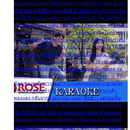
พ่อส่งเงินสามพัน ให้ฉันเรียนราม ได้อีกสักสามพัน ฉันคง
บ๊าย บาย จะไปซื้อกางเกงยีนส์ ลีวายส์มาใส่ เพราะเราเป็น
เด็กใต้ ลีวายส์อย่างเดียว อยากจะโชว์ถึงหิวโซ เด็กใต้ก็ไม่
หวั่น ตกตัวละหลายพัน กัดฟันซื้อมา ให้เด็กเทพเหลียวมอง
และต้องรู้ว่า เด็กใต้ไม่ธรรมดา แต่สุดยอด เดินโยกย้ายเย
ยวน กวนโอ๊ยพอได้ เพราะว่านุ่งลีวายส์ ตัวใหม่ใส่มา เดิน
เข้ามหาลัย จิ๊กโก๊มองหน้า ท่าจะมีปัญหา ไม่พอใจ ได้เป็น
เรื่องแน่นอน แต่ฉันไม่หวั่น เลยแหลงใต้ถามมัน ว่ามัน
พรั่นพรือ มันตอบว่าไม่พรื่อ เปลี่ยนเป็นยิ้มให้ เจอะเด็กใต้
ด้วยกัน ก็เลยรอด สุดยอด สุดยอด สุดยอด มันสุดยอด สุด
ยอด สุดยอด สุดยอด มันสุดยอด แอบหลงรักสาวราม ที่พัก
ห้องเช่า เธอผิวขาวผมยาว ปากแดงแหลงกลาง ถูกสเป็ก
จริงเธอ อยู่ห้องข้างข้าง อยากเข้าไปแหลงกลาง กลัว
ทองแดง กลับจากรามมาเจอ เธอมาซื้อข้าว แต่ก่อนนั้น
สองเรา เจอะกันครั้งใด เธอไม่เคยไยดี คราวนี้เธอยิ้มให้
ต้องให้ใส่ลีวายส์ สุดยอด สุดยอด มันสุดยอด มันสุดยอด
มันสุดยอด มันสุดยอด มันสุดยอด มันสุดยอด มันสุดยอด
มันสุดยอด มันสุดยอด มันสุดยอด มันสุดยอด มันสุดยอด