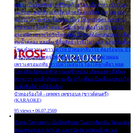
เพราะเป็นโรครักจาง ชีวิตเคว้งคว้าง เมื่อรักห่างร้างไกล
แม่ก็บอก พ่อก็สั่งจะรักใครสักครั้ง อย่าไปหวังความรวย
พลั้งไปใครจะช่วย ซื้อเปลมาไกว ให้ลูกบัวทอง เวรกรรม
ตามสนอง จึงเศร้าหมอง กลีบบัวทองต้องโรย บัวทองไม่
ตระหนัก เพราะไม่รักโคลนตม บัวทองท้องกลม เพราะลืม
ตมน้ำคลอง หลงลิ้น ที่สิ้นสัตย์ เจ้าจึงไม่ระมัด หลงกลิ่นลิ้น
โชย คำหวาน เขาวาดโรย บัวทองกลีบโรย ต้องร้อนรุม บัว
มาบานก่อนตูม ดุจไฟสุมร้อนรุมอุรา บัวทองผ่ายผอม
เพราะตรอมฤทัย ข้าวปลาไม่สนใจ ร้องไห้ลูกเดียว หยุด
โศก เสียเถิดทอง พักความเศร้าหมอง เถิดทองจ๋า ถึงใคร
เขาจะว่า ลูกเจ้าเกิดมา จะชื่อว่าไง พี่ขอเป็นเพื่อนปลอบใจ
จะตั้งชื่อให้ ว่าไอ้บังเอิญ
บัวทองร้องไห้ - เทพพร เพชรอุบล (ซาวด์ดนตรี)
(KARAOKE)
95 views • 06.07.2569
บัวทองโศก เพราะเป็นโรครักรุม ในอกกลัดกลุ้ม โดนแฟน
หนุ่มหลอกเอา เขารวย และรูปหล่อ มาพะเน้าพะนอ