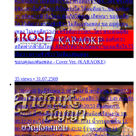
คู่แฟนเพลง ไม่เคยคิดว่าเก่ง หรือดังกว่าใคร..ใคร พระคุณ
ผู้ฟัง เท่านั้นยิ่งใหญ่ ที่เป็นแรงใจ ให้ผมดังมา.. ขอ องค์เท
วา สถิตฟากฟ้ายิ่งใหญ่ คุ้มภัยให้ท่าน เถิดหนา ขอจงเชื่อ
ใจ ไว้เถิดว่า ตราบชั่วชีวา ไม่ลืมแฟนเพลง ขอ อยู่คู่แฟน
เพลง ไม่เคยคิดว่าเก่ง หรือดังกว่าใคร..ใคร พระคุณผู้ฟัง
เท่านั้นยิ่งใหญ่ ที่เป็นแรงใจ ให้ผมดังมา.. ขอ องค์เทวา
สถิตฟากฟ้ายิ่งใหญ่ คุ้มภัยให้ท่าน เถิดหนา ขอจงเชื่อใจ ไว้
เถิดว่า ตราบชั่วชีวา ไม่ลืมแฟนเพลง
ขอบคุณแฟนเพลง - Cover Ver. (KARAOKE)
35 views • 31.07.2569
1. 00:00:00 ยินดีรับเดน 2. 00:03:44 น้ำตาอีสาน 3. 00:07:51
กิ่งทองใบหยก 4. 00:10:35 น้ำนิ่งไหลลึก 5. 00:13:49 ลานรัก
ลานเท 6. 00:17:06 จำใจจาก 7. 00:20:53 คืนฝนตก 8.
00:25:16 น้ำลงเดือนยี่ 9. 00:28:47 โสนน้อยเรือนงาม 10.
00:32:29 ตอไม้ที่ตายแล้ว 11. 00:35:41 น้ำกรดแช่เย็น 12.
00:39:08 อยากฟังซ้ำ 13. 00:42:32 รู้ว่าเขาหลอก 14.