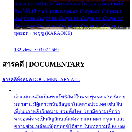
สองเรา เจอะกันครั้งใด เธอไม่เคยไยดี คราวนี้เธอยิ้มให้
ต้องให้ใส่ลีวายส์ สุดยอด สุดยอด มันสุดยอด มันสุดยอด
มันสุดยอด มันสุดยอด มันสุดยอด มันสุดยอด มันสุดยอด
มันสุดยอด มันสุดยอด มันสุดยอด มันสุดยอด มันสุดยอด
สุดยอด - วงซูซู (KARAOKE)
132 views • 03.07.2569
สารคดี
|
DOCUMENTARY
สารคดีทั้งหมด
DOCUMENTARY ALL
เจ้าแม่กวนอิมเป็นพระโพธิสัตว์ในพระพุทธศาสนานิกาย
มหายาน มีผู้เคารพนับถือบูชาในหลายประเทศ เช่น จีน
ญี่ปุ่น เกาหลี เวียดนาม รวมทั้งไทย โดยมีความเชื่อว่า
พระองค์ทรงเป็นสัญลักษณ์แห่งความเมตตา กรุณา และ
ความช่วยเหลือแก่ผู้ตกทุกข์ได้ยาก ในบทความนี้ Palanla