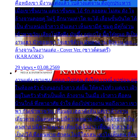
คือหยังเขา มีงานแต่งแล้ว ไปล้างแต่จาน ดั่งถูกประหาร
เมื่อเขาชื่นบาน แต่เราขื่นขม โอ้ รัก ลอยลม ไม่สม ดัง ใจ
ล้างจานคอยคู่ ไม่รู้ อีกนานเท่าใด จะได้ เลื่อนขั้นบันได ได้
เป็น ตำแหน่งเจ้าสาว มันเหงา เห็นเขามีคู่ ซมดู มีคู่ก็ม่วน
เข้าพาขวัญ เสียงโห่ตึงตึง มันซึ้ง อยู่แก่ใจ มื้อใด๋หนอ สิเป็น
งานเฮา มัวซอยเขา ใจเฮาซิด้าน มันทรมาน จับจาน เอย…
ล้างจานในงานแต่ง - Cover Ver. (ซาวด์ดนตรี)
(KARAOKE)
29 views • 03.08.2569
งานแต่ง เขาแซง แย่งเอาไปก่อน หัวใจอาวรณ์ มาซ่อน อยู่
ในห้องครัว ข้างนอกเจ้าสาว ส่งยิ้ม ให้คนไปทั่ว แต่เรา เฝ้า
อยู่ในครัว ทำตัวเป็นเด็ก ล้างจาน ในเมื่อ เจ้าสาว คือคน
บ้านใกล้ พึ่งพาอาศัย จำใจ ต้องไปช่วยงาน พอถึงเวลา เขา
พา กันเข้าพาขวัญ เพื่อนฝูง เฮฮาดังลั่น แต่เราล้างจาน
เดียวดาย เป็นคนพ่าย บ่มีความหมาย เคียงใจเจ้าบ่าว เป็น
คนพ่าย บ่มีความหมาย เคียงใจเจ้าบ่าว เพื่อนเจ้าสาว ยัง
เป็นบ่ได้ คือคนพ่าย ฮักคน ไม่มีใครสน เขาไม่เห็นคน ที่อยู่