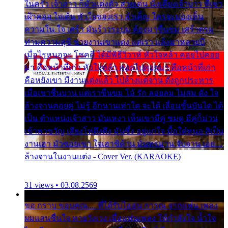
ในครัว เจ้าสาว ก็มัวแต่งตัว สวยเด่น นั่งเคียงเจ้าบ่าว ที่เขา
เฝ้าคอย ใจเต้น หัวใจของเรา ลำเค็ญ ใครจะมองเห็น
ความใน ใจ เศร้า มันร้าวระบม ต้องมาขื่นขม เศร้าตรม
ท่ามความสุขี ช่วยงานเขาแต่ง แต่เรา แล้งมาหลายปี
เมื่อไรหนอจะ โชคดี ได้มีพิธีวิวาห์ หัวใจหล้า คอยไปคอย
มา คือหน้าที่เก่า หัวใจหล้า คอยไปคอยมา คือหน้าที่เก่า
คือหยังเขา มีงานแต่งแล้ว ไปล้างแต่จาน ดั่งถูกประหาร
เมื่อเขาชื่นบาน แต่เราขื่นขม โอ้ รัก ลอยลม ไม่สม ดัง ใจ
ล้างจานคอยคู่ ไม่รู้ อีกนานเท่าใด จะได้ เลื่อนขั้นบันได ได้
เป็น ตำแหน่งเจ้าสาว มันเหงา เห็นเขามีคู่ ซมดู มีคู่ก็ม่วน
เข้าพาขวัญ เสียงโห่ตึงตึง มันซึ้ง อยู่แก่ใจ มื้อใด๋หนอ สิเป็น
งานเฮา มัวซอยเขา ใจเฮาซิด้าน มันทรมาน จับจาน เอย…
ล้างจานในงานแต่ง - Cover Ver. (KARAOKE)
31 views • 03.08.2569
ขอ กราบ ขอบคุณ.... ที่ได้รับไออุ่น การุณ จากแฟน เพลง
ผมแสนชื่นใจ หายวังเวง เมื่อแฟนเพลง ให้กำลังใจ น้ำใจ