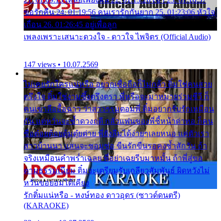
ขอรักคืน 24. 01:19:56 คนเรารักกันยาก 25. 01:23:06 หัวใจ
เถื่อน 26. 01:26:45 อยู่เพื่อลูก
เพลงเพราะเสนาะดวงใจ - ดาวใจ ไพจิตร (Official Audio)
147 views • 10.07.2569
ไม่เคยรักใครแน่หรือ อยากเชื่อถือก็ไม่กล้า ติ๋มใช่คนสวย
ตรึงใจ ติ๋มใช่งามซึ้งตรึงตรา พี่หรือจะมาหมายร่วมชีวี ก็
คนเขาลืออื้อฉาว ว่าสาวๆรุมตอมพี่ ติ๋มอยากรับรักเหมือน
กัน แต่หวั่นจะช้ำดวงฤดี กลัวแฟนของพี่ชี้หน้าด่าทอ ก็คน
ชื่อต๋อยต้อยตุ้มตุ๋ยต่าย พี่ยังลืมได้ง่ายๆเลยหนอ แค่ตัวเรา
สาวบ้านนา แสนจะซอมซ่อ ขืนรักขืนรอคงช้ำสักวัน ถ้า
จริงเหมือนคำพร่ำเฉลย พี่อย่าเฉยรีบมาหมั้น ถ้าพี่สู่ขอ
ตามธรรมเนียม ติ๋มจะเตรียมรับเกลียวสัมพันธ์ ผิดหวังไม่
หวั่นขอยอมได้เคียง
รักติ๋มแน่หรือ - หงษ์ทอง ดาวอุดร (ซาวด์ดนตรี)
(KARAOKE)