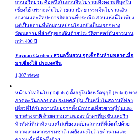
สวนอวี้หยวน คือหนึ่งในสวนจีนโบราณที่งดงามที่สุดใน
เซี่ยงไฮ้ เพราะเต็มไปด้วยสถาปัตยกรรมจีนโบราณอัน
งดงามและศิลปะการจัดสวนที่ประณีต สวนแห่งนี้ไม่เพียง
แต่เป็นสถานที่พักผ่อนหย่อนใจแต่ยังเป็นมรดกทาง
วัฒนธรรมที่สำคัญของจีนด้วยประวัติศาสตร์อันยาวนาน
กว่า 400 ปี
Yuyuan Garden : สวนอวี้หยวน จุดเช็กอินห้ามพลาดเมื่อ
มาเซี่ยงไฮ้ ประเทศจีน
1,307 views
หน้าผาโทจินโบ (Tojinbo) ตั้งอยู่ในจังหวัดฟุกุอิ (Fukui) ทาง
ภาคตะวันออกของประเทศญี่ปุ่น เป็นหนึ่งในสถานที่ท่อง
เที่ยวที่ได้รับความนิยมจากทั้งนักท่องเที่ยวชาวญี่ปุ่นและ
ชาวต่างชาติ ด้วยความงามของหน้าผาที่สูงชันและวิว
ทิวทัศน์ที่น่าทึ่ง และไม่เพียงแต่เป็นสถานที่ที่เต็มไปด้วย
ความงามจากธรรมชาติ แต่ยังแฝงไปด้วยตำนานและ
ความเชื่อที่ลึกซึ้งด้วย