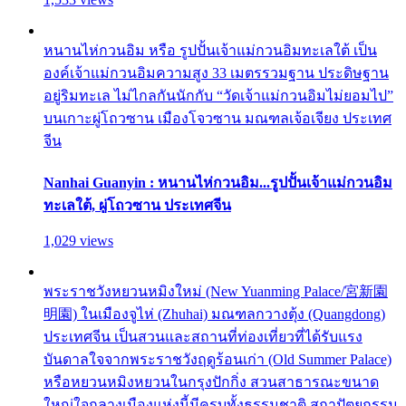
หนานไห่กวนอิม หรือ รูปปั้นเจ้าแม่กวนอิมทะเลใต้ เป็น
องค์เจ้าแม่กวนอิมความสูง 33 เมตรรวมฐาน ประดิษฐาน
อยู่ริมทะเล ไม่ไกลกันนักกับ “วัดเจ้าแม่กวนอิมไม่ยอมไป”
บนเกาะผู่โถวซาน เมืองโจวซาน มณฑลเจ้อเจียง ประเทศ
จีน
Nanhai Guanyin : หนานไห่กวนอิม...รูปปั้นเจ้าแม่กวนอิม
ทะเลใต้, ผู่โถวซาน ประเทศจีน
1,029 views
พระราชวังหยวนหมิงใหม่ (New Yuanming Palace/宮新園
明園) ในเมืองจูไห่ (Zhuhai) มณฑลกวางตุ้ง (Quangdong)
ประเทศจีน เป็นสวนและสถานที่ท่องเที่ยวที่ได้รับแรง
บันดาลใจจากพระราชวังฤดูร้อนเก่า (Old Summer Palace)
หรือหยวนหมิงหยวนในกรุงปักกิ่ง สวนสาธารณะขนาด
ใหญ่ใจกลางเมืองแห่งนี้มีครบทั้งธรรมชาติ สถาปัตยกรรม