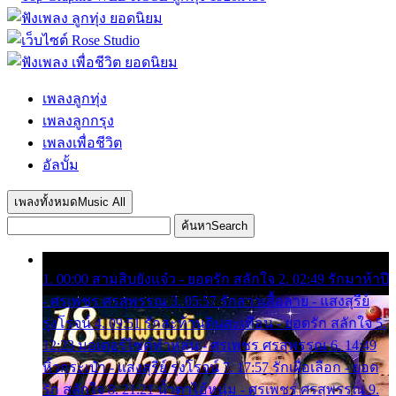
เพลงลูกทุ่ง
เพลงลูกกรุง
เพลงเพื่อชีวิต
อัลบั้ม
เพลงทั้งหมด
Music All
ค้นหา
Search
1. 00:00 สามสิบยังแจ๋ว - ยอดรัก สลักใจ 2. 02:49 รักมาห้าปี
- ศรเพชร ศรสุพรรณ 3. 05:57 รักสาวเสื้อลาย - แสงสุรีย์
รุ่งโรจน์ 4. 09:51 รักสะท้านดินสะเทือน - ยอดรัก สลักใจ 5.
12:23 มอเตอร์ไซค์ทำหล่น - ศรเพชร ศรสุพรรณ 6. 14:49
หิ้วกระเป๋า - แสงสุรีย์ รุ่งโรจน์ 7. 17:57 รักเผื่อเลือก - ยอด
รัก สลักใจ 8. 21:21 น้ำตาไอ้หนุ่ม - ศรเพชร ศรสุพรรณ 9.