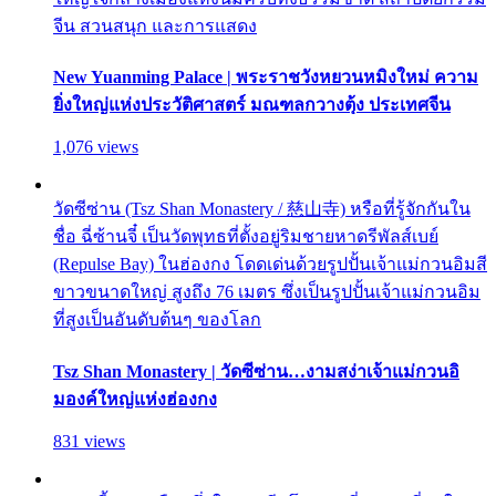
จีน สวนสนุก และการแสดง
New Yuanming Palace | พระราชวังหยวนหมิงใหม่ ความ
ยิ่งใหญ่แห่งประวัติศาสตร์ มณฑลกวางตุ้ง ประเทศจีน
1,076 views
วัดซีซ่าน (Tsz Shan Monastery / 慈山寺) หรือที่รู้จักกันใน
ชื่อ ฉี่ซ้านจี๋ เป็นวัดพุทธที่ตั้งอยู่ริมชายหาดรีพัลส์เบย์
(Repulse Bay) ในฮ่องกง โดดเด่นด้วยรูปปั้นเจ้าแม่กวนอิมสี
ขาวขนาดใหญ่ สูงถึง 76 เมตร ซึ่งเป็นรูปปั้นเจ้าแม่กวนอิม
ที่สูงเป็นอันดับต้นๆ ของโลก
Tsz Shan Monastery | วัดซีซ่าน…งามสง่าเจ้าแม่กวนอิ
มองค์ใหญ่แห่งฮ่องกง
831 views