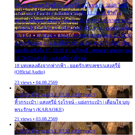
24:27 สามเณรกำพร้า - แสงสุรีย์ รุ่งโรจน์ 10. 28:08 ไม่มี
เวลาไปหาเมียน้อย - ยอดรัก สลักใจ 11. 31:29 ชีวิตไอ้
ธรรม - ศรเพชร ศรสุพรรณ 12. 35:26 ทหารอากาศขาดรัก
- แสงสุรีย์ รุ่งโรจน์ 13. 39:01 คนหัวใจโทรม - ยอดรัก สลัก
ใจ 14. 42:49 ไอ้หวังตายแน่ - ศรเพชร ศรสุพรรณ 15. 46:35
ธาตุแท้ของเธอ - แสงสุรีย์ รุ่งโรจน์ 16. 49:57 กำนันกำใน -
ยอดรัก สลักใจ 17. 52:29 สาวบริสุทธิ์ - ศรเพชร ศรสุพรรณ
18. 56:05 แต๋วจ๋า - แสงสุรีย์ รุ่งโรจน์
18 บทเพลงดังจากฟากฟ้า - ยอดรัก/ศรเพชร/แสงสุรีย์
(Official Audio)
23 views • 04.08.2569
1. 00:00 หิ้วกระเป๋า 2. 03:30 แย่งกระเป๋า
หิ้วกระเป๋า | แสงสุรีย์ รุ่งโรจน์ - แย่งกระเป๋า | เตือนใจ บุญ
พระรักษา (KARAOKE)
21 views • 03.08.2569
1. 00:00 หิ้วกระเป๋า 2. 03:30 แย่งกระเป๋า