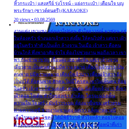
หิ้วกระเป๋า | แสงสุรีย์ รุ่งโรจน์ - แย่งกระเป๋า | เตือนใจ บุญ
พระรักษา (ซาวด์ดนตรี) (KARAOKE)
20 views • 03.08.2569
งานแต่ง เขาแซง แย่งเอาไปก่อน หัวใจอาวรณ์ มาซ่อน อยู่
ในห้องครัว ข้างนอกเจ้าสาว ส่งยิ้ม ให้คนไปทั่ว แต่เรา เฝ้า
อยู่ในครัว ทำตัวเป็นเด็ก ล้างจาน ในเมื่อ เจ้าสาว คือคน
บ้านใกล้ พึ่งพาอาศัย จำใจ ต้องไปช่วยงาน พอถึงเวลา เขา
พา กันเข้าพาขวัญ เพื่อนฝูง เฮฮาดังลั่น แต่เราล้างจาน
เดียวดาย เป็นคนพ่าย บ่มีความหมาย เคียงใจเจ้าบ่าว เป็น
คนพ่าย บ่มีความหมาย เคียงใจเจ้าบ่าว เพื่อนเจ้าสาว ยัง
เป็นบ่ได้ คือคนพ่าย ฮักคน ไม่มีใครสน เขาไม่เห็นคน ที่อยู่
ในครัว เจ้าสาว ก็มัวแต่งตัว สวยเด่น นั่งเคียงเจ้าบ่าว ที่เขา
เฝ้าคอย ใจเต้น หัวใจของเรา ลำเค็ญ ใครจะมองเห็น
ความใน ใจ เศร้า มันร้าวระบม ต้องมาขื่นขม เศร้าตรม
ท่ามความสุขี ช่วยงานเขาแต่ง แต่เรา แล้งมาหลายปี
เมื่อไรหนอจะ โชคดี ได้มีพิธีวิวาห์ หัวใจหล้า คอยไปคอย
มา คือหน้าที่เก่า หัวใจหล้า คอยไปคอยมา คือหน้าที่เก่า