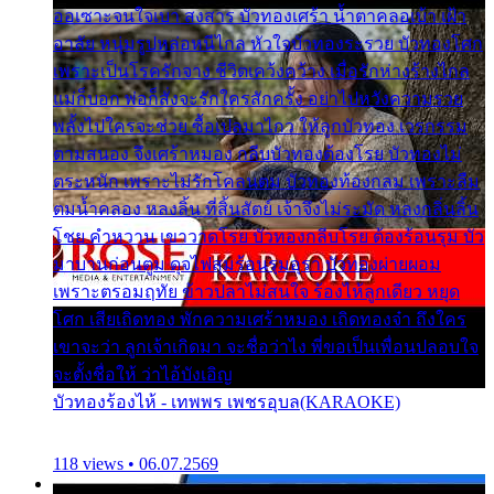
ออเซาะจนใจเบา สงสาร บัวทองเศร้า น้ำตาคลอเบ้า เฝ้า
อาลัย หนุ่มรูปหล่อหนีไกล หัวใจบัวทองระรวย บัวทองโศก
เพราะเป็นโรครักจาง ชีวิตเคว้งคว้าง เมื่อรักห่างร้างไกล
แม่ก็บอก พ่อก็สั่งจะรักใครสักครั้ง อย่าไปหวังความรวย
พลั้งไปใครจะช่วย ซื้อเปลมาไกว ให้ลูกบัวทอง เวรกรรม
ตามสนอง จึงเศร้าหมอง กลีบบัวทองต้องโรย บัวทองไม่
ตระหนัก เพราะไม่รักโคลนตม บัวทองท้องกลม เพราะลืม
ตมน้ำคลอง หลงลิ้น ที่สิ้นสัตย์ เจ้าจึงไม่ระมัด หลงกลิ่นลิ้น
โชย คำหวาน เขาวาดโรย บัวทองกลีบโรย ต้องร้อนรุม บัว
มาบานก่อนตูม ดุจไฟสุมร้อนรุมอุรา บัวทองผ่ายผอม
เพราะตรอมฤทัย ข้าวปลาไม่สนใจ ร้องไห้ลูกเดียว หยุด
โศก เสียเถิดทอง พักความเศร้าหมอง เถิดทองจ๋า ถึงใคร
เขาจะว่า ลูกเจ้าเกิดมา จะชื่อว่าไง พี่ขอเป็นเพื่อนปลอบใจ
จะตั้งชื่อให้ ว่าไอ้บังเอิญ
บัวทองร้องไห้ - เทพพร เพชรอุบล(KARAOKE)
118 views • 06.07.2569