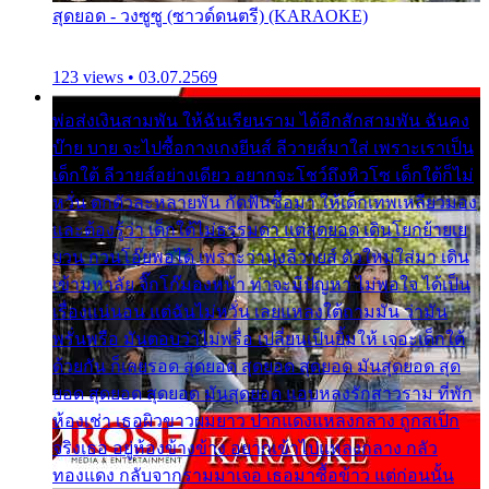
สุดยอด - วงซูซู (ซาวด์ดนตรี) (KARAOKE)
123 views • 03.07.2569
พ่อส่งเงินสามพัน ให้ฉันเรียนราม ได้อีกสักสามพัน ฉันคง
บ๊าย บาย จะไปซื้อกางเกงยีนส์ ลีวายส์มาใส่ เพราะเราเป็น
เด็กใต้ ลีวายส์อย่างเดียว อยากจะโชว์ถึงหิวโซ เด็กใต้ก็ไม่
หวั่น ตกตัวละหลายพัน กัดฟันซื้อมา ให้เด็กเทพเหลียวมอง
และต้องรู้ว่า เด็กใต้ไม่ธรรมดา แต่สุดยอด เดินโยกย้ายเย
ยวน กวนโอ๊ยพอได้ เพราะว่านุ่งลีวายส์ ตัวใหม่ใส่มา เดิน
เข้ามหาลัย จิ๊กโก๊มองหน้า ท่าจะมีปัญหา ไม่พอใจ ได้เป็น
เรื่องแน่นอน แต่ฉันไม่หวั่น เลยแหลงใต้ถามมัน ว่ามัน
พรั่นพรือ มันตอบว่าไม่พรื่อ เปลี่ยนเป็นยิ้มให้ เจอะเด็กใต้
ด้วยกัน ก็เลยรอด สุดยอด สุดยอด สุดยอด มันสุดยอด สุด
ยอด สุดยอด สุดยอด มันสุดยอด แอบหลงรักสาวราม ที่พัก
ห้องเช่า เธอผิวขาวผมยาว ปากแดงแหลงกลาง ถูกสเป็ก
จริงเธอ อยู่ห้องข้างข้าง อยากเข้าไปแหลงกลาง กลัว
ทองแดง กลับจากรามมาเจอ เธอมาซื้อข้าว แต่ก่อนนั้น