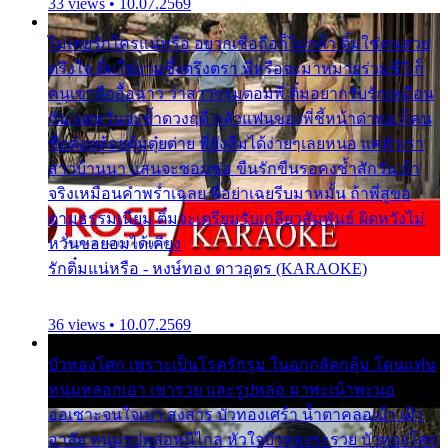
33 views • 10.07.2569
ไม่เคยรักใครแน่หรือ อยากเชื่อถือก็ไม่กล้า ติ๋มใช่คนสวย
ตรึงใจ ติ๋มใช่งามซึ้งตรึงตรา พี่หรือจะมาหมายร่วมชีวี ก็
คนเขาลืออื้อฉาว ว่าสาวๆรุมตอมพี่ ติ๋มอยากรับรักเหมือน
กัน แต่หวั่นจะช้ำดวงฤดี กลัวแฟนของพี่ชี้หน้าด่าทอ ก็คน
ชื่อต๋อยต้อยตุ้มตุ๋ยต่าย พี่ยังลืมได้ง่ายๆเลยหนอ แค่ตัวเรา
สาวบ้านนา แสนจะซอมซ่อ ขืนรักขืนรอคงช้ำสักวัน ถ้า
จริงเหมือนคำพร่ำเฉลย พี่อย่าเฉยรีบมาหมั้น ถ้าพี่สู่ขอ
ตามธรรมเนียม ติ๋มจะเตรียมรับเกลียวสัมพันธ์ ผิดหวังไม่
หวั่นขอยอมได้เคียง
รักติ๋มแน่หรือ - หงษ์ทอง ดาวอุดร (KARAOKE)
36 views • 10.07.2569
บัวทองโศก เพราะเป็นโรครักรุม ในอกกลัดกลุ้ม โดนแฟน
หนุ่มหลอกเอา เขารวย และรูปหล่อ มาพะเน้าพะนอ
ออเซาะจนใจเบา สงสาร บัวทองเศร้า น้ำตาคลอเบ้า เฝ้า
อาลัย หนุ่มรูปหล่อหนีไกล หัวใจบัวทองระรวย บัวทองโศก