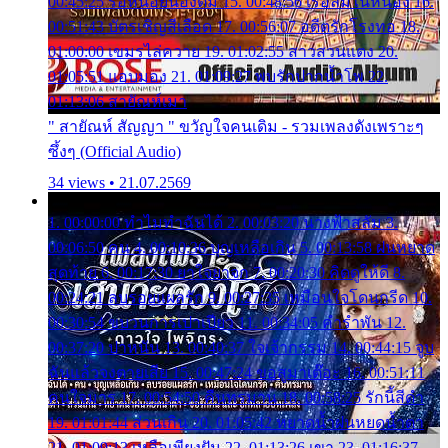
00:45:25 รอหน่อยน้องติ๋ม 15. 00:48:56 เรือล่มในหนอง 16.
00:51:43 บัตรเชิญสีเลือด 17. 00:56:07 อดีตรักโรงทอ 18.
01:00:00 เขมรไล่ควาย 19. 01:02:55 สาวสวนแตง 20.
01:05:51 แอบมอง 21. 01:09:27 พบรักปากน้ำโพ 22.
01:13:06 สายัณห์เมา
" สายัณห์ สัญญา " ขวัญใจคนเดิม - รวมเพลงดังเพราะๆ
ซึ้งๆ (Official Audio)
34 views • 21.07.2569
1. 00:00:00 ทำไมทำฉันได้ 2. 00:03:20 นางฟ้าสลัม 3.
00:06:50 คน 4. 00:10:36 บุญเหลือเกิน 5. 00:13:58 ฝนหยาด
สุดท้าย 6. 00:17:30 ยาใจยาจก 7. 00:20:30 คิดดูให้ดี 8.
00:24:21 ลบรอยแผลรัก 9. 00:27:35 เหมือนใจโดนกรีด 10.
00:30:54 ขบวนการเปาเปียว 11. 00:34:05 คำรำพัน 12.
00:37:20 ปาหนัน 13. 00:40:37 ใจเจ้ากรรม 14. 00:44:15 จูบ
ฉันแล้วจงตายเสีย 15. 00:47:24 ขอสูมาเต๊อะ 16. 00:51:11
คนใจมาร 17. 00:54:50 คืนทรมาน 18. 00:58:25 รักนี้สีดำ
19. 01:01:44 ส่วนเกิน 20. 01:05:42 หยาดน้ำฝนหยดน้ำตา
21. 01:09:13 เหลือเพียงฝัน 22. 01:13:26 เขา 23. 01:16:37