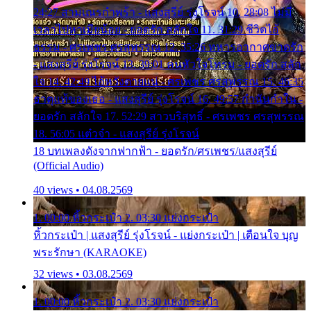
24:27 สามเณรกำพร้า - แสงสุรีย์ รุ่งโรจน์ 10. 28:08 ไม่มี
เวลาไปหาเมียน้อย - ยอดรัก สลักใจ 11. 31:29 ชีวิตไอ้
ธรรม - ศรเพชร ศรสุพรรณ 12. 35:26 ทหารอากาศขาดรัก
- แสงสุรีย์ รุ่งโรจน์ 13. 39:01 คนหัวใจโทรม - ยอดรัก สลัก
ใจ 14. 42:49 ไอ้หวังตายแน่ - ศรเพชร ศรสุพรรณ 15. 46:35
ธาตุแท้ของเธอ - แสงสุรีย์ รุ่งโรจน์ 16. 49:57 กำนันกำใน -
ยอดรัก สลักใจ 17. 52:29 สาวบริสุทธิ์ - ศรเพชร ศรสุพรรณ
18. 56:05 แต๋วจ๋า - แสงสุรีย์ รุ่งโรจน์
18 บทเพลงดังจากฟากฟ้า - ยอดรัก/ศรเพชร/แสงสุรีย์
(Official Audio)
40 views • 04.08.2569
1. 00:00 หิ้วกระเป๋า 2. 03:30 แย่งกระเป๋า
หิ้วกระเป๋า | แสงสุรีย์ รุ่งโรจน์ - แย่งกระเป๋า | เตือนใจ บุญ
พระรักษา (KARAOKE)
32 views • 03.08.2569
1. 00:00 หิ้วกระเป๋า 2. 03:30 แย่งกระเป๋า