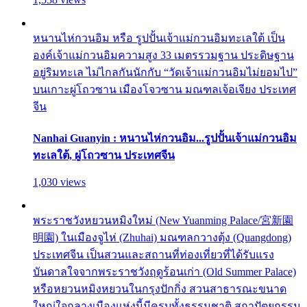
หนานไห่กวนอิม หรือ รูปปั้นเจ้าแม่กวนอิมทะเลใต้ เป็น
องค์เจ้าแม่กวนอิมความสูง 33 เมตรรวมฐาน ประดิษฐาน
อยู่ริมทะเล ไม่ไกลกันนักกับ “วัดเจ้าแม่กวนอิมไม่ยอมไป”
บนเกาะผู่โถวซาน เมืองโจวซาน มณฑลเจ้อเจียง ประเทศ
จีน
Nanhai Guanyin : หนานไห่กวนอิม...รูปปั้นเจ้าแม่กวนอิม
ทะเลใต้, ผู่โถวซาน ประเทศจีน
1,030 views
พระราชวังหยวนหมิงใหม่ (New Yuanming Palace/宮新園
明園) ในเมืองจูไห่ (Zhuhai) มณฑลกวางตุ้ง (Quangdong)
ประเทศจีน เป็นสวนและสถานที่ท่องเที่ยวที่ได้รับแรง
บันดาลใจจากพระราชวังฤดูร้อนเก่า (Old Summer Palace)
หรือหยวนหมิงหยวนในกรุงปักกิ่ง สวนสาธารณะขนาด
ใหญ่ใจกลางเมืองแห่งนี้มีครบทั้งธรรมชาติ สถาปัตยกรรม