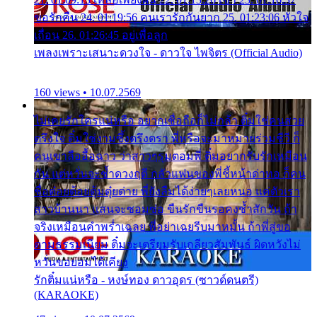
ขอรักคืน 24. 01:19:56 คนเรารักกันยาก 25. 01:23:06 หัวใจ
เถื่อน 26. 01:26:45 อยู่เพื่อลูก
เพลงเพราะเสนาะดวงใจ - ดาวใจ ไพจิตร (Official Audio)
160 views • 10.07.2569
ไม่เคยรักใครแน่หรือ อยากเชื่อถือก็ไม่กล้า ติ๋มใช่คนสวย
ตรึงใจ ติ๋มใช่งามซึ้งตรึงตรา พี่หรือจะมาหมายร่วมชีวี ก็
คนเขาลืออื้อฉาว ว่าสาวๆรุมตอมพี่ ติ๋มอยากรับรักเหมือน
กัน แต่หวั่นจะช้ำดวงฤดี กลัวแฟนของพี่ชี้หน้าด่าทอ ก็คน
ชื่อต๋อยต้อยตุ้มตุ๋ยต่าย พี่ยังลืมได้ง่ายๆเลยหนอ แค่ตัวเรา
สาวบ้านนา แสนจะซอมซ่อ ขืนรักขืนรอคงช้ำสักวัน ถ้า
จริงเหมือนคำพร่ำเฉลย พี่อย่าเฉยรีบมาหมั้น ถ้าพี่สู่ขอ
ตามธรรมเนียม ติ๋มจะเตรียมรับเกลียวสัมพันธ์ ผิดหวังไม่
หวั่นขอยอมได้เคียง
รักติ๋มแน่หรือ - หงษ์ทอง ดาวอุดร (ซาวด์ดนตรี)
(KARAOKE)