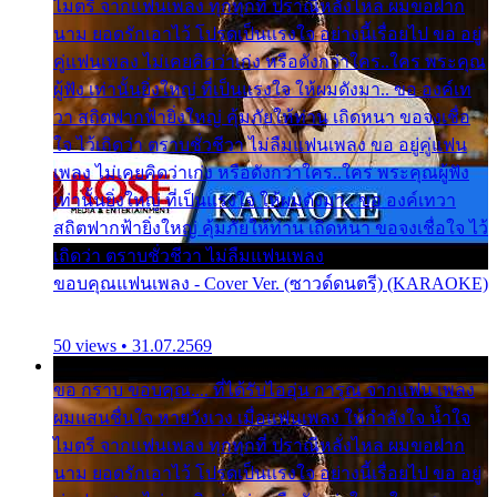
ไมตรี จากแฟนเพลง ทุกทุกที่ ปราณีหลั่งไหล ผมขอฝาก
นาม ยอดรักเอาไว้ โปรดเป็นแรงใจ อย่างนี้เรื่อยไป ขอ อยู่
คู่แฟนเพลง ไม่เคยคิดว่าเก่ง หรือดังกว่าใคร..ใคร พระคุณ
ผู้ฟัง เท่านั้นยิ่งใหญ่ ที่เป็นแรงใจ ให้ผมดังมา.. ขอ องค์เท
วา สถิตฟากฟ้ายิ่งใหญ่ คุ้มภัยให้ท่าน เถิดหนา ขอจงเชื่อ
ใจ ไว้เถิดว่า ตราบชั่วชีวา ไม่ลืมแฟนเพลง ขอ อยู่คู่แฟน
เพลง ไม่เคยคิดว่าเก่ง หรือดังกว่าใคร..ใคร พระคุณผู้ฟัง
เท่านั้นยิ่งใหญ่ ที่เป็นแรงใจ ให้ผมดังมา.. ขอ องค์เทวา
สถิตฟากฟ้ายิ่งใหญ่ คุ้มภัยให้ท่าน เถิดหนา ขอจงเชื่อใจ ไว้
เถิดว่า ตราบชั่วชีวา ไม่ลืมแฟนเพลง
ขอบคุณแฟนเพลง - Cover Ver. (ซาวด์ดนตรี) (KARAOKE)
50 views • 31.07.2569
ขอ กราบ ขอบคุณ.... ที่ได้รับไออุ่น การุณ จากแฟน เพลง
ผมแสนชื่นใจ หายวังเวง เมื่อแฟนเพลง ให้กำลังใจ น้ำใจ
ไมตรี จากแฟนเพลง ทุกทุกที่ ปราณีหลั่งไหล ผมขอฝาก
นาม ยอดรักเอาไว้ โปรดเป็นแรงใจ อย่างนี้เรื่อยไป ขอ อยู่