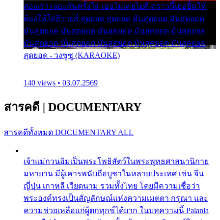
สองเรา เจอะกันครั้งใด เธอไม่เคยไยดี คราวนี้เธอยิ้มให้
ต้องให้ใส่ลีวายส์ สุดยอด สุดยอด มันสุดยอด มันสุดยอด
มันสุดยอด มันสุดยอด มันสุดยอด มันสุดยอด มันสุดยอด
มันสุดยอด มันสุดยอด มันสุดยอด มันสุดยอด มันสุดยอด
สุดยอด - วงซูซู (KARAOKE)
140 views • 03.07.2569
สารคดี
|
DOCUMENTARY
สารคดีทั้งหมด
DOCUMENTARY ALL
เจ้าแม่กวนอิมเป็นพระโพธิสัตว์ในพระพุทธศาสนานิกาย
มหายาน มีผู้เคารพนับถือบูชาในหลายประเทศ เช่น จีน
ญี่ปุ่น เกาหลี เวียดนาม รวมทั้งไทย โดยมีความเชื่อว่า
พระองค์ทรงเป็นสัญลักษณ์แห่งความเมตตา กรุณา และ
ความช่วยเหลือแก่ผู้ตกทุกข์ได้ยาก ในบทความนี้ Palanla