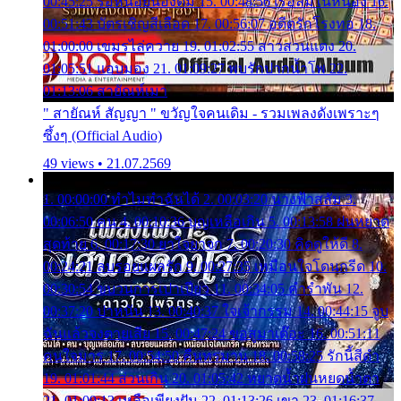
00:45:25 รอหน่อยน้องติ๋ม 15. 00:48:56 เรือล่มในหนอง 16.
00:51:43 บัตรเชิญสีเลือด 17. 00:56:07 อดีตรักโรงทอ 18.
01:00:00 เขมรไล่ควาย 19. 01:02:55 สาวสวนแตง 20.
01:05:51 แอบมอง 21. 01:09:27 พบรักปากน้ำโพ 22.
01:13:06 สายัณห์เมา
" สายัณห์ สัญญา " ขวัญใจคนเดิม - รวมเพลงดังเพราะๆ
ซึ้งๆ (Official Audio)
49 views • 21.07.2569
1. 00:00:00 ทำไมทำฉันได้ 2. 00:03:20 นางฟ้าสลัม 3.
00:06:50 คน 4. 00:10:36 บุญเหลือเกิน 5. 00:13:58 ฝนหยาด
สุดท้าย 6. 00:17:30 ยาใจยาจก 7. 00:20:30 คิดดูให้ดี 8.
00:24:21 ลบรอยแผลรัก 9. 00:27:35 เหมือนใจโดนกรีด 10.
00:30:54 ขบวนการเปาเปียว 11. 00:34:05 คำรำพัน 12.
00:37:20 ปาหนัน 13. 00:40:37 ใจเจ้ากรรม 14. 00:44:15 จูบ
ฉันแล้วจงตายเสีย 15. 00:47:24 ขอสูมาเต๊อะ 16. 00:51:11
คนใจมาร 17. 00:54:50 คืนทรมาน 18. 00:58:25 รักนี้สีดำ
19. 01:01:44 ส่วนเกิน 20. 01:05:42 หยาดน้ำฝนหยดน้ำตา
21. 01:09:13 เหลือเพียงฝัน 22. 01:13:26 เขา 23. 01:16:37