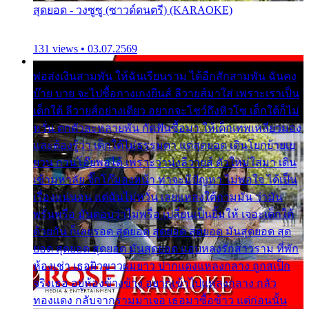
สุดยอด - วงซูซู (ซาวด์ดนตรี) (KARAOKE)
131 views • 03.07.2569
พ่อส่งเงินสามพัน ให้ฉันเรียนราม ได้อีกสักสามพัน ฉันคง
บ๊าย บาย จะไปซื้อกางเกงยีนส์ ลีวายส์มาใส่ เพราะเราเป็น
เด็กใต้ ลีวายส์อย่างเดียว อยากจะโชว์ถึงหิวโซ เด็กใต้ก็ไม่
หวั่น ตกตัวละหลายพัน กัดฟันซื้อมา ให้เด็กเทพเหลียวมอง
และต้องรู้ว่า เด็กใต้ไม่ธรรมดา แต่สุดยอด เดินโยกย้ายเย
ยวน กวนโอ๊ยพอได้ เพราะว่านุ่งลีวายส์ ตัวใหม่ใส่มา เดิน
เข้ามหาลัย จิ๊กโก๊มองหน้า ท่าจะมีปัญหา ไม่พอใจ ได้เป็น
เรื่องแน่นอน แต่ฉันไม่หวั่น เลยแหลงใต้ถามมัน ว่ามัน
พรั่นพรือ มันตอบว่าไม่พรื่อ เปลี่ยนเป็นยิ้มให้ เจอะเด็กใต้
ด้วยกัน ก็เลยรอด สุดยอด สุดยอด สุดยอด มันสุดยอด สุด
ยอด สุดยอด สุดยอด มันสุดยอด แอบหลงรักสาวราม ที่พัก
ห้องเช่า เธอผิวขาวผมยาว ปากแดงแหลงกลาง ถูกสเป็ก
จริงเธอ อยู่ห้องข้างข้าง อยากเข้าไปแหลงกลาง กลัว
ทองแดง กลับจากรามมาเจอ เธอมาซื้อข้าว แต่ก่อนนั้น