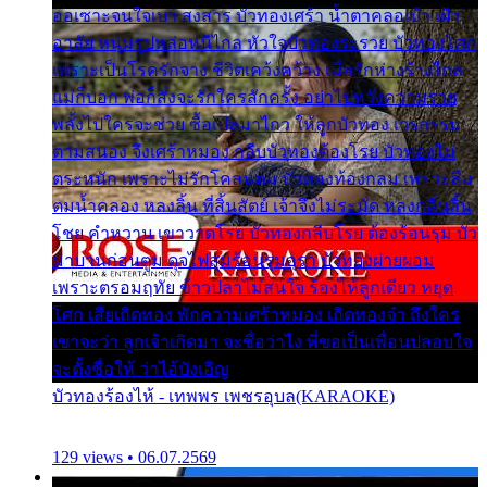
ออเซาะจนใจเบา สงสาร บัวทองเศร้า น้ำตาคลอเบ้า เฝ้า
อาลัย หนุ่มรูปหล่อหนีไกล หัวใจบัวทองระรวย บัวทองโศก
เพราะเป็นโรครักจาง ชีวิตเคว้งคว้าง เมื่อรักห่างร้างไกล
แม่ก็บอก พ่อก็สั่งจะรักใครสักครั้ง อย่าไปหวังความรวย
พลั้งไปใครจะช่วย ซื้อเปลมาไกว ให้ลูกบัวทอง เวรกรรม
ตามสนอง จึงเศร้าหมอง กลีบบัวทองต้องโรย บัวทองไม่
ตระหนัก เพราะไม่รักโคลนตม บัวทองท้องกลม เพราะลืม
ตมน้ำคลอง หลงลิ้น ที่สิ้นสัตย์ เจ้าจึงไม่ระมัด หลงกลิ่นลิ้น
โชย คำหวาน เขาวาดโรย บัวทองกลีบโรย ต้องร้อนรุม บัว
มาบานก่อนตูม ดุจไฟสุมร้อนรุมอุรา บัวทองผ่ายผอม
เพราะตรอมฤทัย ข้าวปลาไม่สนใจ ร้องไห้ลูกเดียว หยุด
โศก เสียเถิดทอง พักความเศร้าหมอง เถิดทองจ๋า ถึงใคร
เขาจะว่า ลูกเจ้าเกิดมา จะชื่อว่าไง พี่ขอเป็นเพื่อนปลอบใจ
จะตั้งชื่อให้ ว่าไอ้บังเอิญ
บัวทองร้องไห้ - เทพพร เพชรอุบล(KARAOKE)
129 views • 06.07.2569