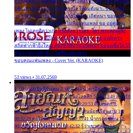
คู่แฟนเพลง ไม่เคยคิดว่าเก่ง หรือดังกว่าใคร..ใคร พระคุณ
ผู้ฟัง เท่านั้นยิ่งใหญ่ ที่เป็นแรงใจ ให้ผมดังมา.. ขอ องค์เท
วา สถิตฟากฟ้ายิ่งใหญ่ คุ้มภัยให้ท่าน เถิดหนา ขอจงเชื่อ
ใจ ไว้เถิดว่า ตราบชั่วชีวา ไม่ลืมแฟนเพลง ขอ อยู่คู่แฟน
เพลง ไม่เคยคิดว่าเก่ง หรือดังกว่าใคร..ใคร พระคุณผู้ฟัง
เท่านั้นยิ่งใหญ่ ที่เป็นแรงใจ ให้ผมดังมา.. ขอ องค์เทวา
สถิตฟากฟ้ายิ่งใหญ่ คุ้มภัยให้ท่าน เถิดหนา ขอจงเชื่อใจ ไว้
เถิดว่า ตราบชั่วชีวา ไม่ลืมแฟนเพลง
ขอบคุณแฟนเพลง - Cover Ver. (KARAOKE)
53 views • 31.07.2569
1. 00:00:00 ยินดีรับเดน 2. 00:03:44 น้ำตาอีสาน 3. 00:07:51
กิ่งทองใบหยก 4. 00:10:35 น้ำนิ่งไหลลึก 5. 00:13:49 ลานรัก
ลานเท 6. 00:17:06 จำใจจาก 7. 00:20:53 คืนฝนตก 8.
00:25:16 น้ำลงเดือนยี่ 9. 00:28:47 โสนน้อยเรือนงาม 10.
00:32:29 ตอไม้ที่ตายแล้ว 11. 00:35:41 น้ำกรดแช่เย็น 12.
00:39:08 อยากฟังซ้ำ 13. 00:42:32 รู้ว่าเขาหลอก 14.