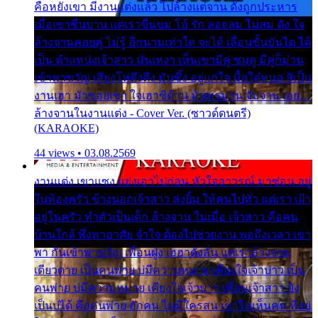
คือหยังเขา มีงานแต่งแล้ว ไปล้างแต่จาน ดั่งถูกประหาร
เมื่อเขาชื่นบาน แต่เราขื่นขม โอ้ รัก ลอยลม ไม่สม ดัง ใจ
ล้างจานคอยคู่ ไม่รู้ อีกนานเท่าใด จะได้ เลื่อนขั้นบันได ได้
เป็น ตำแหน่งเจ้าสาว มันเหงา เห็นเขามีคู่ ซมดู มีคู่ก็ม่วน
เข้าพาขวัญ เสียงโห่ตึงตึง มันซึ้ง อยู่แก่ใจ มื้อใด๋หนอ สิเป็น
งานเฮา มัวซอยเขา ใจเฮาซิด้าน มันทรมาน จับจาน เอย…
ล้างจานในงานแต่ง - Cover Ver. (ซาวด์ดนตรี)
(KARAOKE)
44 views • 03.08.2569
งานแต่ง เขาแซง แย่งเอาไปก่อน หัวใจอาวรณ์ มาซ่อน อยู่
ในห้องครัว ข้างนอกเจ้าสาว ส่งยิ้ม ให้คนไปทั่ว แต่เรา เฝ้า
อยู่ในครัว ทำตัวเป็นเด็ก ล้างจาน ในเมื่อ เจ้าสาว คือคน
บ้านใกล้ พึ่งพาอาศัย จำใจ ต้องไปช่วยงาน พอถึงเวลา เขา
พา กันเข้าพาขวัญ เพื่อนฝูง เฮฮาดังลั่น แต่เราล้างจาน
เดียวดาย เป็นคนพ่าย บ่มีความหมาย เคียงใจเจ้าบ่าว เป็น
คนพ่าย บ่มีความหมาย เคียงใจเจ้าบ่าว เพื่อนเจ้าสาว ยัง
เป็นบ่ได้ คือคนพ่าย ฮักคน ไม่มีใครสน เขาไม่เห็นคน ที่อยู่