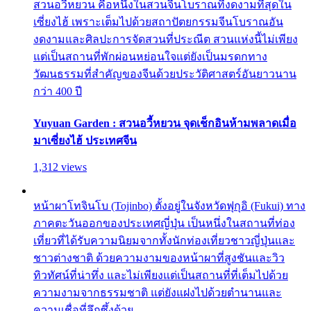
สวนอวี้หยวน คือหนึ่งในสวนจีนโบราณที่งดงามที่สุดใน
เซี่ยงไฮ้ เพราะเต็มไปด้วยสถาปัตยกรรมจีนโบราณอัน
งดงามและศิลปะการจัดสวนที่ประณีต สวนแห่งนี้ไม่เพียง
แต่เป็นสถานที่พักผ่อนหย่อนใจแต่ยังเป็นมรดกทาง
วัฒนธรรมที่สำคัญของจีนด้วยประวัติศาสตร์อันยาวนาน
กว่า 400 ปี
Yuyuan Garden : สวนอวี้หยวน จุดเช็กอินห้ามพลาดเมื่อ
มาเซี่ยงไฮ้ ประเทศจีน
1,312 views
หน้าผาโทจินโบ (Tojinbo) ตั้งอยู่ในจังหวัดฟุกุอิ (Fukui) ทาง
ภาคตะวันออกของประเทศญี่ปุ่น เป็นหนึ่งในสถานที่ท่อง
เที่ยวที่ได้รับความนิยมจากทั้งนักท่องเที่ยวชาวญี่ปุ่นและ
ชาวต่างชาติ ด้วยความงามของหน้าผาที่สูงชันและวิว
ทิวทัศน์ที่น่าทึ่ง และไม่เพียงแต่เป็นสถานที่ที่เต็มไปด้วย
ความงามจากธรรมชาติ แต่ยังแฝงไปด้วยตำนานและ
ความเชื่อที่ลึกซึ้งด้วย