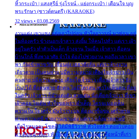
หิ้วกระเป๋า | แสงสุรีย์ รุ่งโรจน์ - แย่งกระเป๋า | เตือนใจ บุญ
พระรักษา (ซาวด์ดนตรี) (KARAOKE)
32 views • 03.08.2569
งานแต่ง เขาแซง แย่งเอาไปก่อน หัวใจอาวรณ์ มาซ่อน อยู่
ในห้องครัว ข้างนอกเจ้าสาว ส่งยิ้ม ให้คนไปทั่ว แต่เรา เฝ้า
อยู่ในครัว ทำตัวเป็นเด็ก ล้างจาน ในเมื่อ เจ้าสาว คือคน
บ้านใกล้ พึ่งพาอาศัย จำใจ ต้องไปช่วยงาน พอถึงเวลา เขา
พา กันเข้าพาขวัญ เพื่อนฝูง เฮฮาดังลั่น แต่เราล้างจาน
เดียวดาย เป็นคนพ่าย บ่มีความหมาย เคียงใจเจ้าบ่าว เป็น
คนพ่าย บ่มีความหมาย เคียงใจเจ้าบ่าว เพื่อนเจ้าสาว ยัง
เป็นบ่ได้ คือคนพ่าย ฮักคน ไม่มีใครสน เขาไม่เห็นคน ที่อยู่
ในครัว เจ้าสาว ก็มัวแต่งตัว สวยเด่น นั่งเคียงเจ้าบ่าว ที่เขา
เฝ้าคอย ใจเต้น หัวใจของเรา ลำเค็ญ ใครจะมองเห็น
ความใน ใจ เศร้า มันร้าวระบม ต้องมาขื่นขม เศร้าตรม
ท่ามความสุขี ช่วยงานเขาแต่ง แต่เรา แล้งมาหลายปี
เมื่อไรหนอจะ โชคดี ได้มีพิธีวิวาห์ หัวใจหล้า คอยไปคอย
มา คือหน้าที่เก่า หัวใจหล้า คอยไปคอยมา คือหน้าที่เก่า