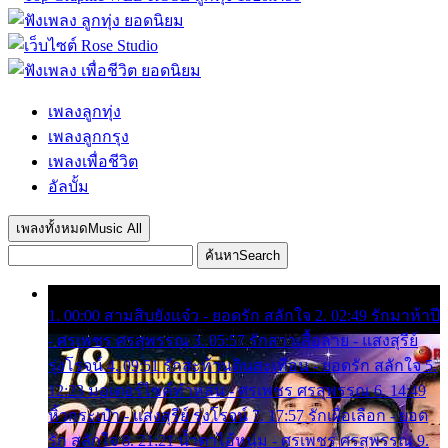
เพลงลูกทุ่ง
เพลงลูกกรุง
เพลงเพื่อชีวิต
อัลบั้ม
เพลงทั้งหมด
Music All
ค้นหา
Search
1. 00:00 สามสิบยังแจ๋ว - ยอดรัก สลักใจ 2. 02:49 รักมาห้าปี
- ศรเพชร ศรสุพรรณ 3. 05:57 รักสาวเสื้อลาย - แสงสุรีย์
รุ่งโรจน์ 4. 09:51 รักสะท้านดินสะเทือน - ยอดรัก สลักใจ 5.
12:23 มอเตอร์ไซค์ทำหล่น - ศรเพชร ศรสุพรรณ 6. 14:49
หิ้วกระเป๋า - แสงสุรีย์ รุ่งโรจน์ 7. 17:57 รักเผื่อเลือก - ยอด
รัก สลักใจ 8. 21:21 น้ำตาไอ้หนุ่ม - ศรเพชร ศรสุพรรณ 9.