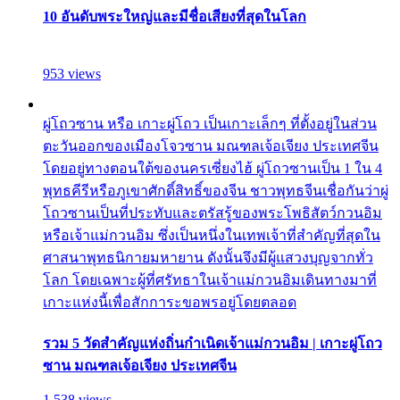
10 อันดับพระใหญ่และมีชื่อเสียงที่สุดในโลก
953 views
ผู่โถวซาน หรือ เกาะผู่โถว เป็นเกาะเล็กๆ ที่ตั้งอยู่ในส่วน
ตะวันออกของเมืองโจวซาน มณฑลเจ้อเจียง ประเทศจีน
โดยอยู่ทางตอนใต้ของนครเซี่ยงไฮ้ ผู่โถวซานเป็น 1 ใน 4
พุทธคีรีหรือภูเขาศักดิ์สิทธิ์ของจีน ชาวพุทธจีนเชื่อกันว่าผู่
โถวซานเป็นที่ประทับและตรัสรู้ของพระโพธิสัตว์กวนอิม
หรือเจ้าแม่กวนอิม ซึ่งเป็นหนึ่งในเทพเจ้าที่สำคัญที่สุดใน
ศาสนาพุทธนิกายมหายาน ดังนั้นจึงมีผู้แสวงบุญจากทั่ว
โลก โดยเฉพาะผู้ที่ศรัทธาในเจ้าแม่กวนอิมเดินทางมาที่
เกาะแห่งนี้เพื่อสักการะขอพรอยู่โดยตลอด
รวม 5 วัดสำคัญแห่งถิ่นกำเนิดเจ้าแม่กวนอิม | เกาะผู่โถว
ซาน มณฑลเจ้อเจียง ประเทศจีน
1,538 views