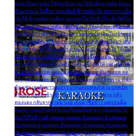
พ่อส่งเงินสามพัน ให้ฉันเรียนราม ได้อีกสักสามพัน ฉันคง
บ๊าย บาย จะไปซื้อกางเกงยีนส์ ลีวายส์มาใส่ เพราะเราเป็น
เด็กใต้ ลีวายส์อย่างเดียว อยากจะโชว์ถึงหิวโซ เด็กใต้ก็ไม่
หวั่น ตกตัวละหลายพัน กัดฟันซื้อมา ให้เด็กเทพเหลียวมอง
และต้องรู้ว่า เด็กใต้ไม่ธรรมดา แต่สุดยอด เดินโยกย้ายเย
ยวน กวนโอ๊ยพอได้ เพราะว่านุ่งลีวายส์ ตัวใหม่ใส่มา เดิน
เข้ามหาลัย จิ๊กโก๊มองหน้า ท่าจะมีปัญหา ไม่พอใจ ได้เป็น
เรื่องแน่นอน แต่ฉันไม่หวั่น เลยแหลงใต้ถามมัน ว่ามัน
พรั่นพรือ มันตอบว่าไม่พรื่อ เปลี่ยนเป็นยิ้มให้ เจอะเด็กใต้
ด้วยกัน ก็เลยรอด สุดยอด สุดยอด สุดยอด มันสุดยอด สุด
ยอด สุดยอด สุดยอด มันสุดยอด แอบหลงรักสาวราม ที่พัก
ห้องเช่า เธอผิวขาวผมยาว ปากแดงแหลงกลาง ถูกสเป็ก
จริงเธอ อยู่ห้องข้างข้าง อยากเข้าไปแหลงกลาง กลัว
ทองแดง กลับจากรามมาเจอ เธอมาซื้อข้าว แต่ก่อนนั้น
สองเรา เจอะกันครั้งใด เธอไม่เคยไยดี คราวนี้เธอยิ้มให้
ต้องให้ใส่ลีวายส์ สุดยอด สุดยอด มันสุดยอด มันสุดยอด
มันสุดยอด มันสุดยอด มันสุดยอด มันสุดยอด มันสุดยอด
มันสุดยอด มันสุดยอด มันสุดยอด มันสุดยอด มันสุดยอด