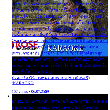
เพราะเป็นโรครักจาง ชีวิตเคว้งคว้าง เมื่อรักห่างร้างไกล
แม่ก็บอก พ่อก็สั่งจะรักใครสักครั้ง อย่าไปหวังความรวย
พลั้งไปใครจะช่วย ซื้อเปลมาไกว ให้ลูกบัวทอง เวรกรรม
ตามสนอง จึงเศร้าหมอง กลีบบัวทองต้องโรย บัวทองไม่
ตระหนัก เพราะไม่รักโคลนตม บัวทองท้องกลม เพราะลืม
ตมน้ำคลอง หลงลิ้น ที่สิ้นสัตย์ เจ้าจึงไม่ระมัด หลงกลิ่นลิ้น
โชย คำหวาน เขาวาดโรย บัวทองกลีบโรย ต้องร้อนรุม บัว
มาบานก่อนตูม ดุจไฟสุมร้อนรุมอุรา บัวทองผ่ายผอม
เพราะตรอมฤทัย ข้าวปลาไม่สนใจ ร้องไห้ลูกเดียว หยุด
โศก เสียเถิดทอง พักความเศร้าหมอง เถิดทองจ๋า ถึงใคร
เขาจะว่า ลูกเจ้าเกิดมา จะชื่อว่าไง พี่ขอเป็นเพื่อนปลอบใจ
จะตั้งชื่อให้ ว่าไอ้บังเอิญ
บัวทองร้องไห้ - เทพพร เพชรอุบล (ซาวด์ดนตรี)
(KARAOKE)
107 views • 06.07.2569
บัวทองโศก เพราะเป็นโรครักรุม ในอกกลัดกลุ้ม โดนแฟน
หนุ่มหลอกเอา เขารวย และรูปหล่อ มาพะเน้าพะนอ