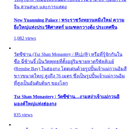
จีน สวนสนุก และการแสดง
New Yuanming Palace | พระราชวังหยวนหมิงใหม่ ความ
ยิ่งใหญ่แห่งประวัติศาสตร์ มณฑลกวางตุ้ง ประเทศจีน
1,082 views
วัดซีซ่าน (Tsz Shan Monastery / 慈山寺) หรือที่รู้จักกันใน
ชื่อ ฉี่ซ้านจี๋ เป็นวัดพุทธที่ตั้งอยู่ริมชายหาดรีพัลส์เบย์
(Repulse Bay) ในฮ่องกง โดดเด่นด้วยรูปปั้นเจ้าแม่กวนอิมสี
ขาวขนาดใหญ่ สูงถึง 76 เมตร ซึ่งเป็นรูปปั้นเจ้าแม่กวนอิม
ที่สูงเป็นอันดับต้นๆ ของโลก
Tsz Shan Monastery | วัดซีซ่าน…งามสง่าเจ้าแม่กวนอิ
มองค์ใหญ่แห่งฮ่องกง
835 views