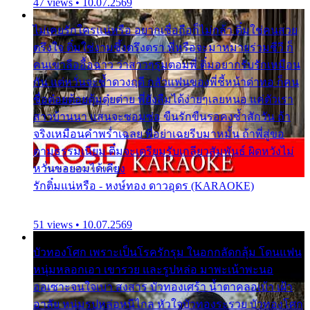
47 views • 10.07.2569
ไม่เคยรักใครแน่หรือ อยากเชื่อถือก็ไม่กล้า ติ๋มใช่คนสวย
ตรึงใจ ติ๋มใช่งามซึ้งตรึงตรา พี่หรือจะมาหมายร่วมชีวี ก็
คนเขาลืออื้อฉาว ว่าสาวๆรุมตอมพี่ ติ๋มอยากรับรักเหมือน
กัน แต่หวั่นจะช้ำดวงฤดี กลัวแฟนของพี่ชี้หน้าด่าทอ ก็คน
ชื่อต๋อยต้อยตุ้มตุ๋ยต่าย พี่ยังลืมได้ง่ายๆเลยหนอ แค่ตัวเรา
สาวบ้านนา แสนจะซอมซ่อ ขืนรักขืนรอคงช้ำสักวัน ถ้า
จริงเหมือนคำพร่ำเฉลย พี่อย่าเฉยรีบมาหมั้น ถ้าพี่สู่ขอ
ตามธรรมเนียม ติ๋มจะเตรียมรับเกลียวสัมพันธ์ ผิดหวังไม่
หวั่นขอยอมได้เคียง
รักติ๋มแน่หรือ - หงษ์ทอง ดาวอุดร (KARAOKE)
51 views • 10.07.2569
บัวทองโศก เพราะเป็นโรครักรุม ในอกกลัดกลุ้ม โดนแฟน
หนุ่มหลอกเอา เขารวย และรูปหล่อ มาพะเน้าพะนอ
ออเซาะจนใจเบา สงสาร บัวทองเศร้า น้ำตาคลอเบ้า เฝ้า
อาลัย หนุ่มรูปหล่อหนีไกล หัวใจบัวทองระรวย บัวทองโศก