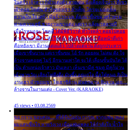
ในครัว เจ้าสาว ก็มัวแต่งตัว สวยเด่น นั่งเคียงเจ้าบ่าว ที่เขา
เฝ้าคอย ใจเต้น หัวใจของเรา ลำเค็ญ ใครจะมองเห็น
ความใน ใจ เศร้า มันร้าวระบม ต้องมาขื่นขม เศร้าตรม
ท่ามความสุขี ช่วยงานเขาแต่ง แต่เรา แล้งมาหลายปี
เมื่อไรหนอจะ โชคดี ได้มีพิธีวิวาห์ หัวใจหล้า คอยไปคอย
มา คือหน้าที่เก่า หัวใจหล้า คอยไปคอยมา คือหน้าที่เก่า
คือหยังเขา มีงานแต่งแล้ว ไปล้างแต่จาน ดั่งถูกประหาร
เมื่อเขาชื่นบาน แต่เราขื่นขม โอ้ รัก ลอยลม ไม่สม ดัง ใจ
ล้างจานคอยคู่ ไม่รู้ อีกนานเท่าใด จะได้ เลื่อนขั้นบันได ได้
เป็น ตำแหน่งเจ้าสาว มันเหงา เห็นเขามีคู่ ซมดู มีคู่ก็ม่วน
เข้าพาขวัญ เสียงโห่ตึงตึง มันซึ้ง อยู่แก่ใจ มื้อใด๋หนอ สิเป็น
งานเฮา มัวซอยเขา ใจเฮาซิด้าน มันทรมาน จับจาน เอย…
ล้างจานในงานแต่ง - Cover Ver. (KARAOKE)
45 views • 03.08.2569
ขอ กราบ ขอบคุณ.... ที่ได้รับไออุ่น การุณ จากแฟน เพลง
ผมแสนชื่นใจ หายวังเวง เมื่อแฟนเพลง ให้กำลังใจ น้ำใจ