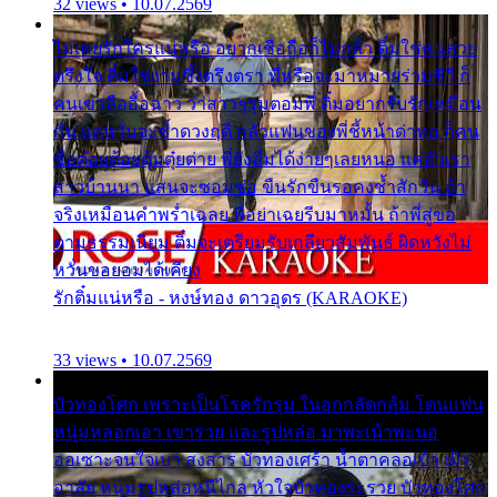
32 views • 10.07.2569
ไม่เคยรักใครแน่หรือ อยากเชื่อถือก็ไม่กล้า ติ๋มใช่คนสวย
ตรึงใจ ติ๋มใช่งามซึ้งตรึงตรา พี่หรือจะมาหมายร่วมชีวี ก็
คนเขาลืออื้อฉาว ว่าสาวๆรุมตอมพี่ ติ๋มอยากรับรักเหมือน
กัน แต่หวั่นจะช้ำดวงฤดี กลัวแฟนของพี่ชี้หน้าด่าทอ ก็คน
ชื่อต๋อยต้อยตุ้มตุ๋ยต่าย พี่ยังลืมได้ง่ายๆเลยหนอ แค่ตัวเรา
สาวบ้านนา แสนจะซอมซ่อ ขืนรักขืนรอคงช้ำสักวัน ถ้า
จริงเหมือนคำพร่ำเฉลย พี่อย่าเฉยรีบมาหมั้น ถ้าพี่สู่ขอ
ตามธรรมเนียม ติ๋มจะเตรียมรับเกลียวสัมพันธ์ ผิดหวังไม่
หวั่นขอยอมได้เคียง
รักติ๋มแน่หรือ - หงษ์ทอง ดาวอุดร (KARAOKE)
33 views • 10.07.2569
บัวทองโศก เพราะเป็นโรครักรุม ในอกกลัดกลุ้ม โดนแฟน
หนุ่มหลอกเอา เขารวย และรูปหล่อ มาพะเน้าพะนอ
ออเซาะจนใจเบา สงสาร บัวทองเศร้า น้ำตาคลอเบ้า เฝ้า
อาลัย หนุ่มรูปหล่อหนีไกล หัวใจบัวทองระรวย บัวทองโศก