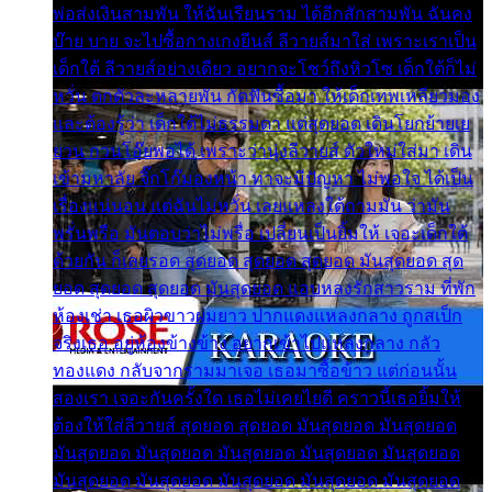
พ่อส่งเงินสามพัน ให้ฉันเรียนราม ได้อีกสักสามพัน ฉันคง
บ๊าย บาย จะไปซื้อกางเกงยีนส์ ลีวายส์มาใส่ เพราะเราเป็น
เด็กใต้ ลีวายส์อย่างเดียว อยากจะโชว์ถึงหิวโซ เด็กใต้ก็ไม่
หวั่น ตกตัวละหลายพัน กัดฟันซื้อมา ให้เด็กเทพเหลียวมอง
และต้องรู้ว่า เด็กใต้ไม่ธรรมดา แต่สุดยอด เดินโยกย้ายเย
ยวน กวนโอ๊ยพอได้ เพราะว่านุ่งลีวายส์ ตัวใหม่ใส่มา เดิน
เข้ามหาลัย จิ๊กโก๊มองหน้า ท่าจะมีปัญหา ไม่พอใจ ได้เป็น
เรื่องแน่นอน แต่ฉันไม่หวั่น เลยแหลงใต้ถามมัน ว่ามัน
พรั่นพรือ มันตอบว่าไม่พรื่อ เปลี่ยนเป็นยิ้มให้ เจอะเด็กใต้
ด้วยกัน ก็เลยรอด สุดยอด สุดยอด สุดยอด มันสุดยอด สุด
ยอด สุดยอด สุดยอด มันสุดยอด แอบหลงรักสาวราม ที่พัก
ห้องเช่า เธอผิวขาวผมยาว ปากแดงแหลงกลาง ถูกสเป็ก
จริงเธอ อยู่ห้องข้างข้าง อยากเข้าไปแหลงกลาง กลัว
ทองแดง กลับจากรามมาเจอ เธอมาซื้อข้าว แต่ก่อนนั้น
สองเรา เจอะกันครั้งใด เธอไม่เคยไยดี คราวนี้เธอยิ้มให้
ต้องให้ใส่ลีวายส์ สุดยอด สุดยอด มันสุดยอด มันสุดยอด
มันสุดยอด มันสุดยอด มันสุดยอด มันสุดยอด มันสุดยอด
มันสุดยอด มันสุดยอด มันสุดยอด มันสุดยอด มันสุดยอด