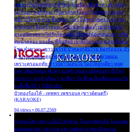
เพราะเป็นโรครักจาง ชีวิตเคว้งคว้าง เมื่อรักห่างร้างไกล
แม่ก็บอก พ่อก็สั่งจะรักใครสักครั้ง อย่าไปหวังความรวย
พลั้งไปใครจะช่วย ซื้อเปลมาไกว ให้ลูกบัวทอง เวรกรรม
ตามสนอง จึงเศร้าหมอง กลีบบัวทองต้องโรย บัวทองไม่
ตระหนัก เพราะไม่รักโคลนตม บัวทองท้องกลม เพราะลืม
ตมน้ำคลอง หลงลิ้น ที่สิ้นสัตย์ เจ้าจึงไม่ระมัด หลงกลิ่นลิ้น
โชย คำหวาน เขาวาดโรย บัวทองกลีบโรย ต้องร้อนรุม บัว
มาบานก่อนตูม ดุจไฟสุมร้อนรุมอุรา บัวทองผ่ายผอม
เพราะตรอมฤทัย ข้าวปลาไม่สนใจ ร้องไห้ลูกเดียว หยุด
โศก เสียเถิดทอง พักความเศร้าหมอง เถิดทองจ๋า ถึงใคร
เขาจะว่า ลูกเจ้าเกิดมา จะชื่อว่าไง พี่ขอเป็นเพื่อนปลอบใจ
จะตั้งชื่อให้ ว่าไอ้บังเอิญ
บัวทองร้องไห้ - เทพพร เพชรอุบล (ซาวด์ดนตรี)
(KARAOKE)
94 views • 06.07.2569
บัวทองโศก เพราะเป็นโรครักรุม ในอกกลัดกลุ้ม โดนแฟน
หนุ่มหลอกเอา เขารวย และรูปหล่อ มาพะเน้าพะนอ