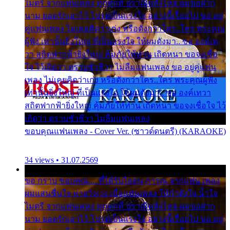
ไมตรี จากแฟนเพลง ทุกทุกที่ ปราณีหลั่งไหล ผมขอฝาก
นาม ยอดรักเอาไว้ โปรดเป็นแรงใจ อย่างนี้เรื่อยไป ขอ อยู่
คู่แฟนเพลง ไม่เคยคิดว่าเก่ง หรือดังกว่าใคร..ใคร พระคุณ
ผู้ฟัง เท่านั้นยิ่งใหญ่ ที่เป็นแรงใจ ให้ผมดังมา.. ขอ องค์เท
วา สถิตฟากฟ้ายิ่งใหญ่ คุ้มภัยให้ท่าน เถิดหนา ขอจงเชื่อ
ใจ ไว้เถิดว่า ตราบชั่วชีวา ไม่ลืมแฟนเพลง ขอ อยู่คู่แฟน
เพลง ไม่เคยคิดว่าเก่ง หรือดังกว่าใคร..ใคร พระคุณผู้ฟัง
เท่านั้นยิ่งใหญ่ ที่เป็นแรงใจ ให้ผมดังมา.. ขอ องค์เทวา
สถิตฟากฟ้ายิ่งใหญ่ คุ้มภัยให้ท่าน เถิดหนา ขอจงเชื่อใจ ไว้
เถิดว่า ตราบชั่วชีวา ไม่ลืมแฟนเพลง
ขอบคุณแฟนเพลง - Cover Ver. (ซาวด์ดนตรี) (KARAOKE)
34 views • 31.07.2569
ขอ กราบ ขอบคุณ.... ที่ได้รับไออุ่น การุณ จากแฟน เพลง
ผมแสนชื่นใจ หายวังเวง เมื่อแฟนเพลง ให้กำลังใจ น้ำใจ
ไมตรี จากแฟนเพลง ทุกทุกที่ ปราณีหลั่งไหล ผมขอฝาก
นาม ยอดรักเอาไว้ โปรดเป็นแรงใจ อย่างนี้เรื่อยไป ขอ อยู่