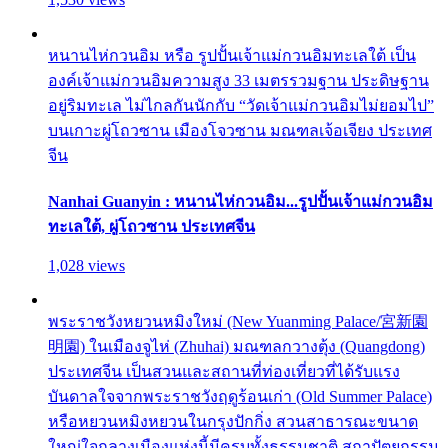
หนานไห่กวนอิม หรือ รูปปั้นเจ้าแม่กวนอิมทะเลใต้ เป็น
องค์เจ้าแม่กวนอิมความสูง 33 เมตรรวมฐาน ประดิษฐาน
อยู่ริมทะเล ไม่ไกลกันนักกับ “วัดเจ้าแม่กวนอิมไม่ยอมไป”
บนเกาะผู่โถวซาน เมืองโจวซาน มณฑลเจ้อเจียง ประเทศ
จีน
Nanhai Guanyin : หนานไห่กวนอิม...รูปปั้นเจ้าแม่กวนอิม
ทะเลใต้, ผู่โถวซาน ประเทศจีน
1,028 views
พระราชวังหยวนหมิงใหม่ (New Yuanming Palace/宮新園
明園) ในเมืองจูไห่ (Zhuhai) มณฑลกวางตุ้ง (Quangdong)
ประเทศจีน เป็นสวนและสถานที่ท่องเที่ยวที่ได้รับแรง
บันดาลใจจากพระราชวังฤดูร้อนเก่า (Old Summer Palace)
หรือหยวนหมิงหยวนในกรุงปักกิ่ง สวนสาธารณะขนาด
ใหญ่ใจกลางเมืองแห่งนี้มีครบทั้งธรรมชาติ สถาปัตยกรรม