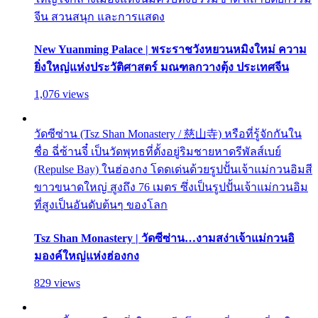
จีน สวนสนุก และการแสดง
New Yuanming Palace | พระราชวังหยวนหมิงใหม่ ความ
ยิ่งใหญ่แห่งประวัติศาสตร์ มณฑลกวางตุ้ง ประเทศจีน
1,076 views
วัดซีซ่าน (Tsz Shan Monastery / 慈山寺) หรือที่รู้จักกันใน
ชื่อ ฉี่ซ้านจี๋ เป็นวัดพุทธที่ตั้งอยู่ริมชายหาดรีพัลส์เบย์
(Repulse Bay) ในฮ่องกง โดดเด่นด้วยรูปปั้นเจ้าแม่กวนอิมสี
ขาวขนาดใหญ่ สูงถึง 76 เมตร ซึ่งเป็นรูปปั้นเจ้าแม่กวนอิม
ที่สูงเป็นอันดับต้นๆ ของโลก
Tsz Shan Monastery | วัดซีซ่าน…งามสง่าเจ้าแม่กวนอิ
มองค์ใหญ่แห่งฮ่องกง
829 views