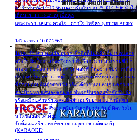
ขอรักคืน 24. 01:19:56 คนเรารักกันยาก 25. 01:23:06 หัวใจ
เถื่อน 26. 01:26:45 อยู่เพื่อลูก
เพลงเพราะเสนาะดวงใจ - ดาวใจ ไพจิตร (Official Audio)
147 views • 10.07.2569
ไม่เคยรักใครแน่หรือ อยากเชื่อถือก็ไม่กล้า ติ๋มใช่คนสวย
ตรึงใจ ติ๋มใช่งามซึ้งตรึงตรา พี่หรือจะมาหมายร่วมชีวี ก็
คนเขาลืออื้อฉาว ว่าสาวๆรุมตอมพี่ ติ๋มอยากรับรักเหมือน
กัน แต่หวั่นจะช้ำดวงฤดี กลัวแฟนของพี่ชี้หน้าด่าทอ ก็คน
ชื่อต๋อยต้อยตุ้มตุ๋ยต่าย พี่ยังลืมได้ง่ายๆเลยหนอ แค่ตัวเรา
สาวบ้านนา แสนจะซอมซ่อ ขืนรักขืนรอคงช้ำสักวัน ถ้า
จริงเหมือนคำพร่ำเฉลย พี่อย่าเฉยรีบมาหมั้น ถ้าพี่สู่ขอ
ตามธรรมเนียม ติ๋มจะเตรียมรับเกลียวสัมพันธ์ ผิดหวังไม่
หวั่นขอยอมได้เคียง
รักติ๋มแน่หรือ - หงษ์ทอง ดาวอุดร (ซาวด์ดนตรี)
(KARAOKE)