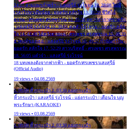
24:27 สามเณรกำพร้า - แสงสุรีย์ รุ่งโรจน์ 10. 28:08 ไม่มี
เวลาไปหาเมียน้อย - ยอดรัก สลักใจ 11. 31:29 ชีวิตไอ้
ธรรม - ศรเพชร ศรสุพรรณ 12. 35:26 ทหารอากาศขาดรัก
- แสงสุรีย์ รุ่งโรจน์ 13. 39:01 คนหัวใจโทรม - ยอดรัก สลัก
ใจ 14. 42:49 ไอ้หวังตายแน่ - ศรเพชร ศรสุพรรณ 15. 46:35
ธาตุแท้ของเธอ - แสงสุรีย์ รุ่งโรจน์ 16. 49:57 กำนันกำใน -
ยอดรัก สลักใจ 17. 52:29 สาวบริสุทธิ์ - ศรเพชร ศรสุพรรณ
18. 56:05 แต๋วจ๋า - แสงสุรีย์ รุ่งโรจน์
18 บทเพลงดังจากฟากฟ้า - ยอดรัก/ศรเพชร/แสงสุรีย์
(Official Audio)
19 views • 04.08.2569
1. 00:00 หิ้วกระเป๋า 2. 03:30 แย่งกระเป๋า
หิ้วกระเป๋า | แสงสุรีย์ รุ่งโรจน์ - แย่งกระเป๋า | เตือนใจ บุญ
พระรักษา (KARAOKE)
19 views • 03.08.2569
1. 00:00 หิ้วกระเป๋า 2. 03:30 แย่งกระเป๋า