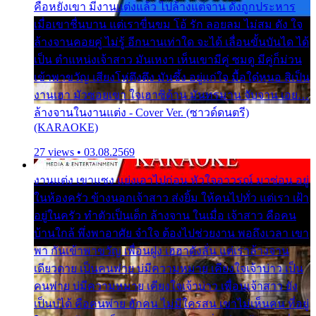
คือหยังเขา มีงานแต่งแล้ว ไปล้างแต่จาน ดั่งถูกประหาร
เมื่อเขาชื่นบาน แต่เราขื่นขม โอ้ รัก ลอยลม ไม่สม ดัง ใจ
ล้างจานคอยคู่ ไม่รู้ อีกนานเท่าใด จะได้ เลื่อนขั้นบันได ได้
เป็น ตำแหน่งเจ้าสาว มันเหงา เห็นเขามีคู่ ซมดู มีคู่ก็ม่วน
เข้าพาขวัญ เสียงโห่ตึงตึง มันซึ้ง อยู่แก่ใจ มื้อใด๋หนอ สิเป็น
งานเฮา มัวซอยเขา ใจเฮาซิด้าน มันทรมาน จับจาน เอย…
ล้างจานในงานแต่ง - Cover Ver. (ซาวด์ดนตรี)
(KARAOKE)
27 views • 03.08.2569
งานแต่ง เขาแซง แย่งเอาไปก่อน หัวใจอาวรณ์ มาซ่อน อยู่
ในห้องครัว ข้างนอกเจ้าสาว ส่งยิ้ม ให้คนไปทั่ว แต่เรา เฝ้า
อยู่ในครัว ทำตัวเป็นเด็ก ล้างจาน ในเมื่อ เจ้าสาว คือคน
บ้านใกล้ พึ่งพาอาศัย จำใจ ต้องไปช่วยงาน พอถึงเวลา เขา
พา กันเข้าพาขวัญ เพื่อนฝูง เฮฮาดังลั่น แต่เราล้างจาน
เดียวดาย เป็นคนพ่าย บ่มีความหมาย เคียงใจเจ้าบ่าว เป็น
คนพ่าย บ่มีความหมาย เคียงใจเจ้าบ่าว เพื่อนเจ้าสาว ยัง
เป็นบ่ได้ คือคนพ่าย ฮักคน ไม่มีใครสน เขาไม่เห็นคน ที่อยู่