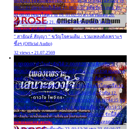
00:45:25 รอหน่อยน้องติ๋ม 15. 00:48:56 เรือล่มในหนอง 16.
00:51:43 บัตรเชิญสีเลือด 17. 00:56:07 อดีตรักโรงทอ 18.
01:00:00 เขมรไล่ควาย 19. 01:02:55 สาวสวนแตง 20.
01:05:51 แอบมอง 21. 01:09:27 พบรักปากน้ำโพ 22.
01:13:06 สายัณห์เมา
" สายัณห์ สัญญา " ขวัญใจคนเดิม - รวมเพลงดังเพราะๆ
ซึ้งๆ (Official Audio)
32 views • 21.07.2569
1. 00:00:00 ทำไมทำฉันได้ 2. 00:03:20 นางฟ้าสลัม 3.
00:06:50 คน 4. 00:10:36 บุญเหลือเกิน 5. 00:13:58 ฝนหยาด
สุดท้าย 6. 00:17:30 ยาใจยาจก 7. 00:20:30 คิดดูให้ดี 8.
00:24:21 ลบรอยแผลรัก 9. 00:27:35 เหมือนใจโดนกรีด 10.
00:30:54 ขบวนการเปาเปียว 11. 00:34:05 คำรำพัน 12.
00:37:20 ปาหนัน 13. 00:40:37 ใจเจ้ากรรม 14. 00:44:15 จูบ
ฉันแล้วจงตายเสีย 15. 00:47:24 ขอสูมาเต๊อะ 16. 00:51:11
คนใจมาร 17. 00:54:50 คืนทรมาน 18. 00:58:25 รักนี้สีดำ
19. 01:01:44 ส่วนเกิน 20. 01:05:42 หยาดน้ำฝนหยดน้ำตา
21. 01:09:13 เหลือเพียงฝัน 22. 01:13:26 เขา 23. 01:16:37