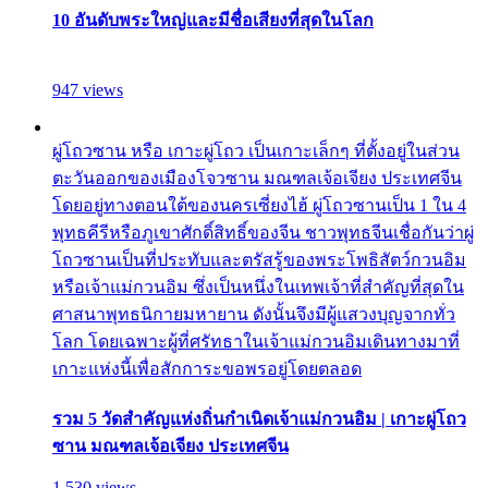
10 อันดับพระใหญ่และมีชื่อเสียงที่สุดในโลก
947 views
ผู่โถวซาน หรือ เกาะผู่โถว เป็นเกาะเล็กๆ ที่ตั้งอยู่ในส่วน
ตะวันออกของเมืองโจวซาน มณฑลเจ้อเจียง ประเทศจีน
โดยอยู่ทางตอนใต้ของนครเซี่ยงไฮ้ ผู่โถวซานเป็น 1 ใน 4
พุทธคีรีหรือภูเขาศักดิ์สิทธิ์ของจีน ชาวพุทธจีนเชื่อกันว่าผู่
โถวซานเป็นที่ประทับและตรัสรู้ของพระโพธิสัตว์กวนอิม
หรือเจ้าแม่กวนอิม ซึ่งเป็นหนึ่งในเทพเจ้าที่สำคัญที่สุดใน
ศาสนาพุทธนิกายมหายาน ดังนั้นจึงมีผู้แสวงบุญจากทั่ว
โลก โดยเฉพาะผู้ที่ศรัทธาในเจ้าแม่กวนอิมเดินทางมาที่
เกาะแห่งนี้เพื่อสักการะขอพรอยู่โดยตลอด
รวม 5 วัดสำคัญแห่งถิ่นกำเนิดเจ้าแม่กวนอิม | เกาะผู่โถว
ซาน มณฑลเจ้อเจียง ประเทศจีน
1,530 views