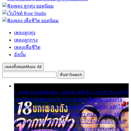
เพลงลูกทุ่ง
เพลงลูกกรุง
เพลงเพื่อชีวิต
อัลบั้ม
เพลงทั้งหมด
Music All
ค้นหา
Search
1. 00:00 สามสิบยังแจ๋ว - ยอดรัก สลักใจ 2. 02:49 รักมาห้าปี
- ศรเพชร ศรสุพรรณ 3. 05:57 รักสาวเสื้อลาย - แสงสุรีย์
รุ่งโรจน์ 4. 09:51 รักสะท้านดินสะเทือน - ยอดรัก สลักใจ 5.
12:23 มอเตอร์ไซค์ทำหล่น - ศรเพชร ศรสุพรรณ 6. 14:49
หิ้วกระเป๋า - แสงสุรีย์ รุ่งโรจน์ 7. 17:57 รักเผื่อเลือก - ยอด
รัก สลักใจ 8. 21:21 น้ำตาไอ้หนุ่ม - ศรเพชร ศรสุพรรณ 9.