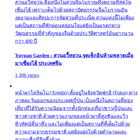
สวนอวี้หยวน คือหนึ่งในสวนจีนโบราณที่งดงามที่สุดใน
เซี่ยงไฮ้ เพราะเต็มไปด้วยสถาปัตยกรรมจีนโบราณอัน
งดงามและศิลปะการจัดสวนที่ประณีต สวนแห่งนี้ไม่เพียง
แต่เป็นสถานที่พักผ่อนหย่อนใจแต่ยังเป็นมรดกทาง
วัฒนธรรมที่สำคัญของจีนด้วยประวัติศาสตร์อันยาวนาน
กว่า 400 ปี
Yuyuan Garden : สวนอวี้หยวน จุดเช็กอินห้ามพลาดเมื่อ
มาเซี่ยงไฮ้ ประเทศจีน
1,306 views
หน้าผาโทจินโบ (Tojinbo) ตั้งอยู่ในจังหวัดฟุกุอิ (Fukui) ทาง
ภาคตะวันออกของประเทศญี่ปุ่น เป็นหนึ่งในสถานที่ท่อง
เที่ยวที่ได้รับความนิยมจากทั้งนักท่องเที่ยวชาวญี่ปุ่นและ
ชาวต่างชาติ ด้วยความงามของหน้าผาที่สูงชันและวิว
ทิวทัศน์ที่น่าทึ่ง และไม่เพียงแต่เป็นสถานที่ที่เต็มไปด้วย
ความงามจากธรรมชาติ แต่ยังแฝงไปด้วยตำนานและ
ความเชื่อที่ลึกซึ้งด้วย