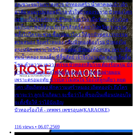
ออเซาะจนใจเบา สงสาร บัวทองเศร้า น้ำตาคลอเบ้า เฝ้า
อาลัย หนุ่มรูปหล่อหนีไกล หัวใจบัวทองระรวย บัวทองโศก
เพราะเป็นโรครักจาง ชีวิตเคว้งคว้าง เมื่อรักห่างร้างไกล
แม่ก็บอก พ่อก็สั่งจะรักใครสักครั้ง อย่าไปหวังความรวย
พลั้งไปใครจะช่วย ซื้อเปลมาไกว ให้ลูกบัวทอง เวรกรรม
ตามสนอง จึงเศร้าหมอง กลีบบัวทองต้องโรย บัวทองไม่
ตระหนัก เพราะไม่รักโคลนตม บัวทองท้องกลม เพราะลืม
ตมน้ำคลอง หลงลิ้น ที่สิ้นสัตย์ เจ้าจึงไม่ระมัด หลงกลิ่นลิ้น
โชย คำหวาน เขาวาดโรย บัวทองกลีบโรย ต้องร้อนรุม บัว
มาบานก่อนตูม ดุจไฟสุมร้อนรุมอุรา บัวทองผ่ายผอม
เพราะตรอมฤทัย ข้าวปลาไม่สนใจ ร้องไห้ลูกเดียว หยุด
โศก เสียเถิดทอง พักความเศร้าหมอง เถิดทองจ๋า ถึงใคร
เขาจะว่า ลูกเจ้าเกิดมา จะชื่อว่าไง พี่ขอเป็นเพื่อนปลอบใจ
จะตั้งชื่อให้ ว่าไอ้บังเอิญ
บัวทองร้องไห้ - เทพพร เพชรอุบล(KARAOKE)
116 views • 06.07.2569