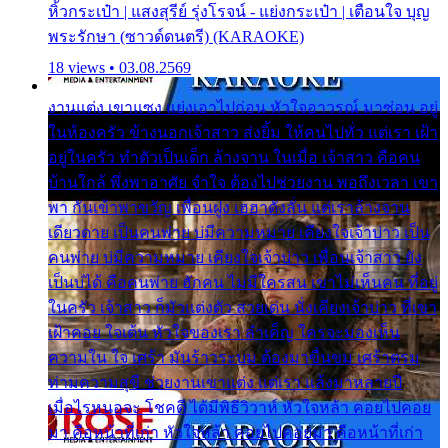
หิ้วกระเป๋า | แสงสุรีย์ รุ่งโรจน์ - แย่งกระเป๋า | เตือนใจ บุญ
พระรักษา (ซาวด์ดนตรี) (KARAOKE)
18 views • 03.08.2569
งานแต่ง เขาแซง แย่งเอาไปก่อน หัวใจอาวรณ์ มาซ่อน อยู่
ในห้องครัว ข้างนอกเจ้าสาว ส่งยิ้ม ให้คนไปทั่ว แต่เรา เฝ้า
อยู่ในครัว ทำตัวเป็นเด็ก ล้างจาน ในเมื่อ เจ้าสาว คือคน
บ้านใกล้ พึ่งพาอาศัย จำใจ ต้องไปช่วยงาน พอถึงเวลา เขา
พา กันเข้าพาขวัญ เพื่อนฝูง เฮฮาดังลั่น แต่เราล้างจาน
เดียวดาย เป็นคนพ่าย บ่มีความหมาย เคียงใจเจ้าบ่าว เป็น
คนพ่าย บ่มีความหมาย เคียงใจเจ้าบ่าว เพื่อนเจ้าสาว ยัง
เป็นบ่ได้ คือคนพ่าย ฮักคน ไม่มีใครสน เขาไม่เห็นคน ที่อยู่
ในครัว เจ้าสาว ก็มัวแต่งตัว สวยเด่น นั่งเคียงเจ้าบ่าว ที่เขา
เฝ้าคอย ใจเต้น หัวใจของเรา ลำเค็ญ ใครจะมองเห็น
ความใน ใจ เศร้า มันร้าวระบม ต้องมาขื่นขม เศร้าตรม
ท่ามความสุขี ช่วยงานเขาแต่ง แต่เรา แล้งมาหลายปี
เมื่อไรหนอจะ โชคดี ได้มีพิธีวิวาห์ หัวใจหล้า คอยไปคอย
มา คือหน้าที่เก่า หัวใจหล้า คอยไปคอยมา คือหน้าที่เก่า