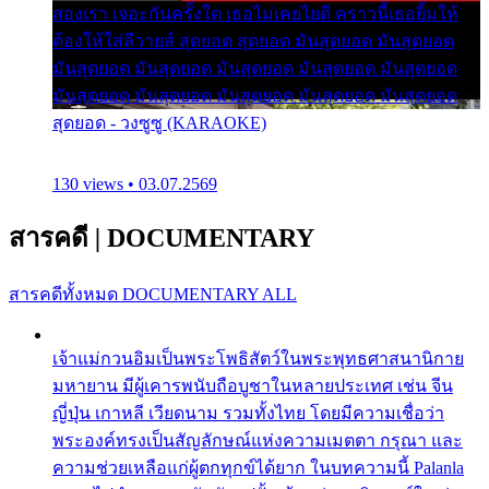
สองเรา เจอะกันครั้งใด เธอไม่เคยไยดี คราวนี้เธอยิ้มให้
ต้องให้ใส่ลีวายส์ สุดยอด สุดยอด มันสุดยอด มันสุดยอด
มันสุดยอด มันสุดยอด มันสุดยอด มันสุดยอด มันสุดยอด
มันสุดยอด มันสุดยอด มันสุดยอด มันสุดยอด มันสุดยอด
สุดยอด - วงซูซู (KARAOKE)
130 views • 03.07.2569
สารคดี
|
DOCUMENTARY
สารคดีทั้งหมด
DOCUMENTARY ALL
เจ้าแม่กวนอิมเป็นพระโพธิสัตว์ในพระพุทธศาสนานิกาย
มหายาน มีผู้เคารพนับถือบูชาในหลายประเทศ เช่น จีน
ญี่ปุ่น เกาหลี เวียดนาม รวมทั้งไทย โดยมีความเชื่อว่า
พระองค์ทรงเป็นสัญลักษณ์แห่งความเมตตา กรุณา และ
ความช่วยเหลือแก่ผู้ตกทุกข์ได้ยาก ในบทความนี้ Palanla