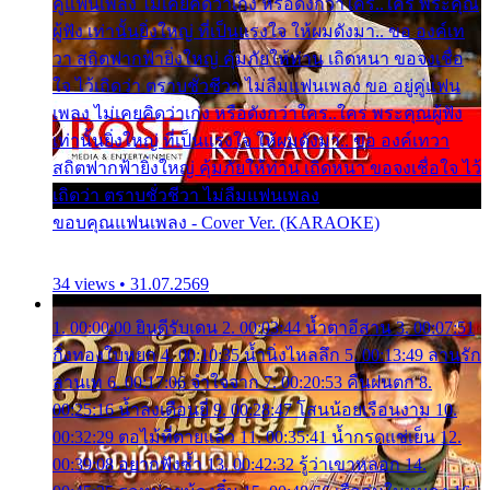
คู่แฟนเพลง ไม่เคยคิดว่าเก่ง หรือดังกว่าใคร..ใคร พระคุณ
ผู้ฟัง เท่านั้นยิ่งใหญ่ ที่เป็นแรงใจ ให้ผมดังมา.. ขอ องค์เท
วา สถิตฟากฟ้ายิ่งใหญ่ คุ้มภัยให้ท่าน เถิดหนา ขอจงเชื่อ
ใจ ไว้เถิดว่า ตราบชั่วชีวา ไม่ลืมแฟนเพลง ขอ อยู่คู่แฟน
เพลง ไม่เคยคิดว่าเก่ง หรือดังกว่าใคร..ใคร พระคุณผู้ฟัง
เท่านั้นยิ่งใหญ่ ที่เป็นแรงใจ ให้ผมดังมา.. ขอ องค์เทวา
สถิตฟากฟ้ายิ่งใหญ่ คุ้มภัยให้ท่าน เถิดหนา ขอจงเชื่อใจ ไว้
เถิดว่า ตราบชั่วชีวา ไม่ลืมแฟนเพลง
ขอบคุณแฟนเพลง - Cover Ver. (KARAOKE)
34 views • 31.07.2569
1. 00:00:00 ยินดีรับเดน 2. 00:03:44 น้ำตาอีสาน 3. 00:07:51
กิ่งทองใบหยก 4. 00:10:35 น้ำนิ่งไหลลึก 5. 00:13:49 ลานรัก
ลานเท 6. 00:17:06 จำใจจาก 7. 00:20:53 คืนฝนตก 8.
00:25:16 น้ำลงเดือนยี่ 9. 00:28:47 โสนน้อยเรือนงาม 10.
00:32:29 ตอไม้ที่ตายแล้ว 11. 00:35:41 น้ำกรดแช่เย็น 12.
00:39:08 อยากฟังซ้ำ 13. 00:42:32 รู้ว่าเขาหลอก 14.