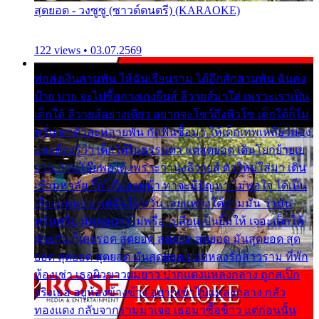
สุดยอด - วงซูซู (ซาวด์ดนตรี) (KARAOKE)
122 views • 03.07.2569
พ่อส่งเงินสามพัน ให้ฉันเรียนราม ได้อีกสักสามพัน ฉันคง
บ๊าย บาย จะไปซื้อกางเกงยีนส์ ลีวายส์มาใส่ เพราะเราเป็น
เด็กใต้ ลีวายส์อย่างเดียว อยากจะโชว์ถึงหิวโซ เด็กใต้ก็ไม่
หวั่น ตกตัวละหลายพัน กัดฟันซื้อมา ให้เด็กเทพเหลียวมอง
และต้องรู้ว่า เด็กใต้ไม่ธรรมดา แต่สุดยอด เดินโยกย้ายเย
ยวน กวนโอ๊ยพอได้ เพราะว่านุ่งลีวายส์ ตัวใหม่ใส่มา เดิน
เข้ามหาลัย จิ๊กโก๊มองหน้า ท่าจะมีปัญหา ไม่พอใจ ได้เป็น
เรื่องแน่นอน แต่ฉันไม่หวั่น เลยแหลงใต้ถามมัน ว่ามัน
พรั่นพรือ มันตอบว่าไม่พรื่อ เปลี่ยนเป็นยิ้มให้ เจอะเด็กใต้
ด้วยกัน ก็เลยรอด สุดยอด สุดยอด สุดยอด มันสุดยอด สุด
ยอด สุดยอด สุดยอด มันสุดยอด แอบหลงรักสาวราม ที่พัก
ห้องเช่า เธอผิวขาวผมยาว ปากแดงแหลงกลาง ถูกสเป็ก
จริงเธอ อยู่ห้องข้างข้าง อยากเข้าไปแหลงกลาง กลัว
ทองแดง กลับจากรามมาเจอ เธอมาซื้อข้าว แต่ก่อนนั้น