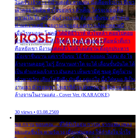
ในครัว เจ้าสาว ก็มัวแต่งตัว สวยเด่น นั่งเคียงเจ้าบ่าว ที่เขา
เฝ้าคอย ใจเต้น หัวใจของเรา ลำเค็ญ ใครจะมองเห็น
ความใน ใจ เศร้า มันร้าวระบม ต้องมาขื่นขม เศร้าตรม
ท่ามความสุขี ช่วยงานเขาแต่ง แต่เรา แล้งมาหลายปี
เมื่อไรหนอจะ โชคดี ได้มีพิธีวิวาห์ หัวใจหล้า คอยไปคอย
มา คือหน้าที่เก่า หัวใจหล้า คอยไปคอยมา คือหน้าที่เก่า
คือหยังเขา มีงานแต่งแล้ว ไปล้างแต่จาน ดั่งถูกประหาร
เมื่อเขาชื่นบาน แต่เราขื่นขม โอ้ รัก ลอยลม ไม่สม ดัง ใจ
ล้างจานคอยคู่ ไม่รู้ อีกนานเท่าใด จะได้ เลื่อนขั้นบันได ได้
เป็น ตำแหน่งเจ้าสาว มันเหงา เห็นเขามีคู่ ซมดู มีคู่ก็ม่วน
เข้าพาขวัญ เสียงโห่ตึงตึง มันซึ้ง อยู่แก่ใจ มื้อใด๋หนอ สิเป็น
งานเฮา มัวซอยเขา ใจเฮาซิด้าน มันทรมาน จับจาน เอย…
ล้างจานในงานแต่ง - Cover Ver. (KARAOKE)
30 views • 03.08.2569
ขอ กราบ ขอบคุณ.... ที่ได้รับไออุ่น การุณ จากแฟน เพลง
ผมแสนชื่นใจ หายวังเวง เมื่อแฟนเพลง ให้กำลังใจ น้ำใจ