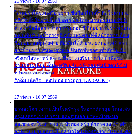
25 views • 10.07.2569
ไม่เคยรักใครแน่หรือ อยากเชื่อถือก็ไม่กล้า ติ๋มใช่คนสวย
ตรึงใจ ติ๋มใช่งามซึ้งตรึงตรา พี่หรือจะมาหมายร่วมชีวี ก็
คนเขาลืออื้อฉาว ว่าสาวๆรุมตอมพี่ ติ๋มอยากรับรักเหมือน
กัน แต่หวั่นจะช้ำดวงฤดี กลัวแฟนของพี่ชี้หน้าด่าทอ ก็คน
ชื่อต๋อยต้อยตุ้มตุ๋ยต่าย พี่ยังลืมได้ง่ายๆเลยหนอ แค่ตัวเรา
สาวบ้านนา แสนจะซอมซ่อ ขืนรักขืนรอคงช้ำสักวัน ถ้า
จริงเหมือนคำพร่ำเฉลย พี่อย่าเฉยรีบมาหมั้น ถ้าพี่สู่ขอ
ตามธรรมเนียม ติ๋มจะเตรียมรับเกลียวสัมพันธ์ ผิดหวังไม่
หวั่นขอยอมได้เคียง
รักติ๋มแน่หรือ - หงษ์ทอง ดาวอุดร (KARAOKE)
27 views • 10.07.2569
บัวทองโศก เพราะเป็นโรครักรุม ในอกกลัดกลุ้ม โดนแฟน
หนุ่มหลอกเอา เขารวย และรูปหล่อ มาพะเน้าพะนอ
ออเซาะจนใจเบา สงสาร บัวทองเศร้า น้ำตาคลอเบ้า เฝ้า
อาลัย หนุ่มรูปหล่อหนีไกล หัวใจบัวทองระรวย บัวทองโศก