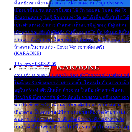
คือหยังเขา มีงานแต่งแล้ว ไปล้างแต่จาน ดั่งถูกประหาร
เมื่อเขาชื่นบาน แต่เราขื่นขม โอ้ รัก ลอยลม ไม่สม ดัง ใจ
ล้างจานคอยคู่ ไม่รู้ อีกนานเท่าใด จะได้ เลื่อนขั้นบันได ได้
เป็น ตำแหน่งเจ้าสาว มันเหงา เห็นเขามีคู่ ซมดู มีคู่ก็ม่วน
เข้าพาขวัญ เสียงโห่ตึงตึง มันซึ้ง อยู่แก่ใจ มื้อใด๋หนอ สิเป็น
งานเฮา มัวซอยเขา ใจเฮาซิด้าน มันทรมาน จับจาน เอย…
ล้างจานในงานแต่ง - Cover Ver. (ซาวด์ดนตรี)
(KARAOKE)
19 views • 03.08.2569
งานแต่ง เขาแซง แย่งเอาไปก่อน หัวใจอาวรณ์ มาซ่อน อยู่
ในห้องครัว ข้างนอกเจ้าสาว ส่งยิ้ม ให้คนไปทั่ว แต่เรา เฝ้า
อยู่ในครัว ทำตัวเป็นเด็ก ล้างจาน ในเมื่อ เจ้าสาว คือคน
บ้านใกล้ พึ่งพาอาศัย จำใจ ต้องไปช่วยงาน พอถึงเวลา เขา
พา กันเข้าพาขวัญ เพื่อนฝูง เฮฮาดังลั่น แต่เราล้างจาน
เดียวดาย เป็นคนพ่าย บ่มีความหมาย เคียงใจเจ้าบ่าว เป็น
คนพ่าย บ่มีความหมาย เคียงใจเจ้าบ่าว เพื่อนเจ้าสาว ยัง
เป็นบ่ได้ คือคนพ่าย ฮักคน ไม่มีใครสน เขาไม่เห็นคน ที่อยู่