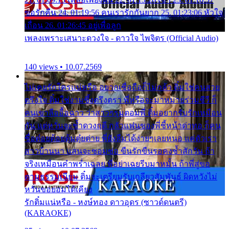
ขอรักคืน 24. 01:19:56 คนเรารักกันยาก 25. 01:23:06 หัวใจ
เถื่อน 26. 01:26:45 อยู่เพื่อลูก
เพลงเพราะเสนาะดวงใจ - ดาวใจ ไพจิตร (Official Audio)
140 views • 10.07.2569
ไม่เคยรักใครแน่หรือ อยากเชื่อถือก็ไม่กล้า ติ๋มใช่คนสวย
ตรึงใจ ติ๋มใช่งามซึ้งตรึงตรา พี่หรือจะมาหมายร่วมชีวี ก็
คนเขาลืออื้อฉาว ว่าสาวๆรุมตอมพี่ ติ๋มอยากรับรักเหมือน
กัน แต่หวั่นจะช้ำดวงฤดี กลัวแฟนของพี่ชี้หน้าด่าทอ ก็คน
ชื่อต๋อยต้อยตุ้มตุ๋ยต่าย พี่ยังลืมได้ง่ายๆเลยหนอ แค่ตัวเรา
สาวบ้านนา แสนจะซอมซ่อ ขืนรักขืนรอคงช้ำสักวัน ถ้า
จริงเหมือนคำพร่ำเฉลย พี่อย่าเฉยรีบมาหมั้น ถ้าพี่สู่ขอ
ตามธรรมเนียม ติ๋มจะเตรียมรับเกลียวสัมพันธ์ ผิดหวังไม่
หวั่นขอยอมได้เคียง
รักติ๋มแน่หรือ - หงษ์ทอง ดาวอุดร (ซาวด์ดนตรี)
(KARAOKE)