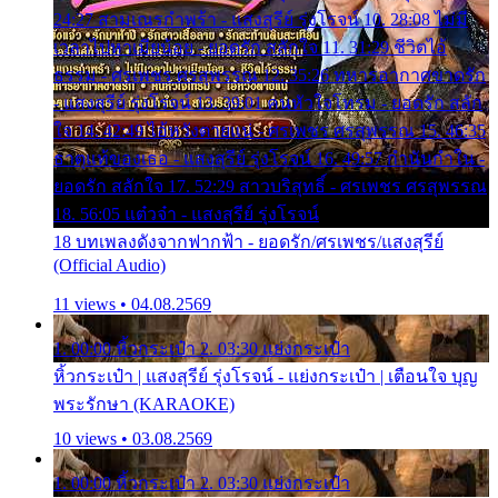
24:27 สามเณรกำพร้า - แสงสุรีย์ รุ่งโรจน์ 10. 28:08 ไม่มี
เวลาไปหาเมียน้อย - ยอดรัก สลักใจ 11. 31:29 ชีวิตไอ้
ธรรม - ศรเพชร ศรสุพรรณ 12. 35:26 ทหารอากาศขาดรัก
- แสงสุรีย์ รุ่งโรจน์ 13. 39:01 คนหัวใจโทรม - ยอดรัก สลัก
ใจ 14. 42:49 ไอ้หวังตายแน่ - ศรเพชร ศรสุพรรณ 15. 46:35
ธาตุแท้ของเธอ - แสงสุรีย์ รุ่งโรจน์ 16. 49:57 กำนันกำใน -
ยอดรัก สลักใจ 17. 52:29 สาวบริสุทธิ์ - ศรเพชร ศรสุพรรณ
18. 56:05 แต๋วจ๋า - แสงสุรีย์ รุ่งโรจน์
18 บทเพลงดังจากฟากฟ้า - ยอดรัก/ศรเพชร/แสงสุรีย์
(Official Audio)
11 views • 04.08.2569
1. 00:00 หิ้วกระเป๋า 2. 03:30 แย่งกระเป๋า
หิ้วกระเป๋า | แสงสุรีย์ รุ่งโรจน์ - แย่งกระเป๋า | เตือนใจ บุญ
พระรักษา (KARAOKE)
10 views • 03.08.2569
1. 00:00 หิ้วกระเป๋า 2. 03:30 แย่งกระเป๋า