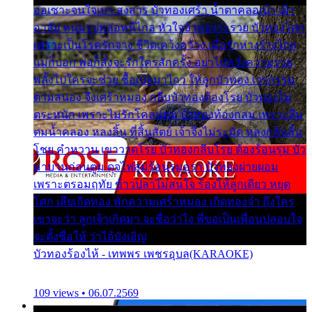
ออเซาะจนใจเบา สงสาร บัวทองเศร้า น้ำตาคลอเบ้า เฝ้า
อาลัย หนุ่มรูปหล่อหนีไกล หัวใจบัวทองระรวย บัวทองโศก
เพราะเป็นโรครักจาง ชีวิตเคว้งคว้าง เมื่อรักห่างร้างไกล
แม่ก็บอก พ่อก็สั่งจะรักใครสักครั้ง อย่าไปหวังความรวย
พลั้งไปใครจะช่วย ซื้อเปลมาไกว ให้ลูกบัวทอง เวรกรรม
ตามสนอง จึงเศร้าหมอง กลีบบัวทองต้องโรย บัวทองไม่
ตระหนัก เพราะไม่รักโคลนตม บัวทองท้องกลม เพราะลืม
ตมน้ำคลอง หลงลิ้น ที่สิ้นสัตย์ เจ้าจึงไม่ระมัด หลงกลิ่นลิ้น
โชย คำหวาน เขาวาดโรย บัวทองกลีบโรย ต้องร้อนรุม บัว
มาบานก่อนตูม ดุจไฟสุมร้อนรุมอุรา บัวทองผ่ายผอม
เพราะตรอมฤทัย ข้าวปลาไม่สนใจ ร้องไห้ลูกเดียว หยุด
โศก เสียเถิดทอง พักความเศร้าหมอง เถิดทองจ๋า ถึงใคร
เขาจะว่า ลูกเจ้าเกิดมา จะชื่อว่าไง พี่ขอเป็นเพื่อนปลอบใจ
จะตั้งชื่อให้ ว่าไอ้บังเอิญ
บัวทองร้องไห้ - เทพพร เพชรอุบล(KARAOKE)
109 views • 06.07.2569