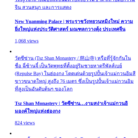
จีน สวนสนุก และการแสดง
New Yuanming Palace | พระราชวังหยวนหมิงใหม่ ความ
ยิ่งใหญ่แห่งประวัติศาสตร์ มณฑลกวางตุ้ง ประเทศจีน
1,068 views
วัดซีซ่าน (Tsz Shan Monastery / 慈山寺) หรือที่รู้จักกันใน
ชื่อ ฉี่ซ้านจี๋ เป็นวัดพุทธที่ตั้งอยู่ริมชายหาดรีพัลส์เบย์
(Repulse Bay) ในฮ่องกง โดดเด่นด้วยรูปปั้นเจ้าแม่กวนอิมสี
ขาวขนาดใหญ่ สูงถึง 76 เมตร ซึ่งเป็นรูปปั้นเจ้าแม่กวนอิม
ที่สูงเป็นอันดับต้นๆ ของโลก
Tsz Shan Monastery | วัดซีซ่าน…งามสง่าเจ้าแม่กวนอิ
มองค์ใหญ่แห่งฮ่องกง
824 views