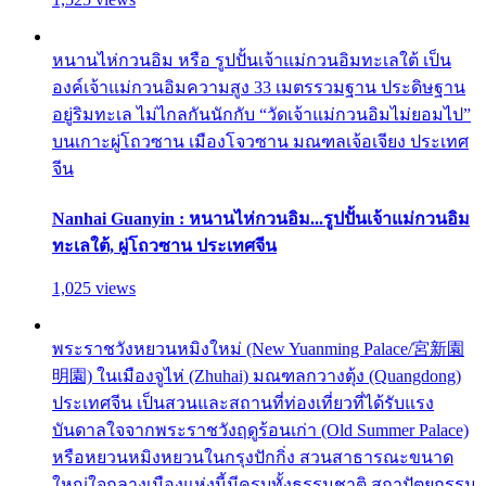
หนานไห่กวนอิม หรือ รูปปั้นเจ้าแม่กวนอิมทะเลใต้ เป็น
องค์เจ้าแม่กวนอิมความสูง 33 เมตรรวมฐาน ประดิษฐาน
อยู่ริมทะเล ไม่ไกลกันนักกับ “วัดเจ้าแม่กวนอิมไม่ยอมไป”
บนเกาะผู่โถวซาน เมืองโจวซาน มณฑลเจ้อเจียง ประเทศ
จีน
Nanhai Guanyin : หนานไห่กวนอิม...รูปปั้นเจ้าแม่กวนอิม
ทะเลใต้, ผู่โถวซาน ประเทศจีน
1,025 views
พระราชวังหยวนหมิงใหม่ (New Yuanming Palace/宮新園
明園) ในเมืองจูไห่ (Zhuhai) มณฑลกวางตุ้ง (Quangdong)
ประเทศจีน เป็นสวนและสถานที่ท่องเที่ยวที่ได้รับแรง
บันดาลใจจากพระราชวังฤดูร้อนเก่า (Old Summer Palace)
หรือหยวนหมิงหยวนในกรุงปักกิ่ง สวนสาธารณะขนาด
ใหญ่ใจกลางเมืองแห่งนี้มีครบทั้งธรรมชาติ สถาปัตยกรรม