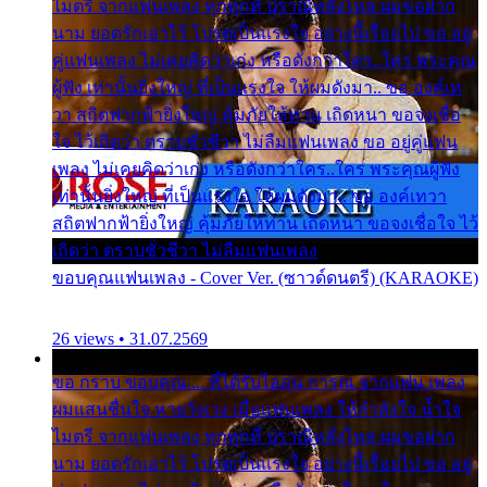
ไมตรี จากแฟนเพลง ทุกทุกที่ ปราณีหลั่งไหล ผมขอฝาก
นาม ยอดรักเอาไว้ โปรดเป็นแรงใจ อย่างนี้เรื่อยไป ขอ อยู่
คู่แฟนเพลง ไม่เคยคิดว่าเก่ง หรือดังกว่าใคร..ใคร พระคุณ
ผู้ฟัง เท่านั้นยิ่งใหญ่ ที่เป็นแรงใจ ให้ผมดังมา.. ขอ องค์เท
วา สถิตฟากฟ้ายิ่งใหญ่ คุ้มภัยให้ท่าน เถิดหนา ขอจงเชื่อ
ใจ ไว้เถิดว่า ตราบชั่วชีวา ไม่ลืมแฟนเพลง ขอ อยู่คู่แฟน
เพลง ไม่เคยคิดว่าเก่ง หรือดังกว่าใคร..ใคร พระคุณผู้ฟัง
เท่านั้นยิ่งใหญ่ ที่เป็นแรงใจ ให้ผมดังมา.. ขอ องค์เทวา
สถิตฟากฟ้ายิ่งใหญ่ คุ้มภัยให้ท่าน เถิดหนา ขอจงเชื่อใจ ไว้
เถิดว่า ตราบชั่วชีวา ไม่ลืมแฟนเพลง
ขอบคุณแฟนเพลง - Cover Ver. (ซาวด์ดนตรี) (KARAOKE)
26 views • 31.07.2569
ขอ กราบ ขอบคุณ.... ที่ได้รับไออุ่น การุณ จากแฟน เพลง
ผมแสนชื่นใจ หายวังเวง เมื่อแฟนเพลง ให้กำลังใจ น้ำใจ
ไมตรี จากแฟนเพลง ทุกทุกที่ ปราณีหลั่งไหล ผมขอฝาก
นาม ยอดรักเอาไว้ โปรดเป็นแรงใจ อย่างนี้เรื่อยไป ขอ อยู่