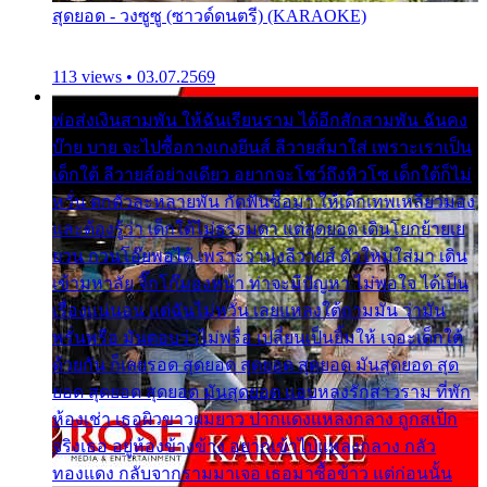
สุดยอด - วงซูซู (ซาวด์ดนตรี) (KARAOKE)
113 views • 03.07.2569
พ่อส่งเงินสามพัน ให้ฉันเรียนราม ได้อีกสักสามพัน ฉันคง
บ๊าย บาย จะไปซื้อกางเกงยีนส์ ลีวายส์มาใส่ เพราะเราเป็น
เด็กใต้ ลีวายส์อย่างเดียว อยากจะโชว์ถึงหิวโซ เด็กใต้ก็ไม่
หวั่น ตกตัวละหลายพัน กัดฟันซื้อมา ให้เด็กเทพเหลียวมอง
และต้องรู้ว่า เด็กใต้ไม่ธรรมดา แต่สุดยอด เดินโยกย้ายเย
ยวน กวนโอ๊ยพอได้ เพราะว่านุ่งลีวายส์ ตัวใหม่ใส่มา เดิน
เข้ามหาลัย จิ๊กโก๊มองหน้า ท่าจะมีปัญหา ไม่พอใจ ได้เป็น
เรื่องแน่นอน แต่ฉันไม่หวั่น เลยแหลงใต้ถามมัน ว่ามัน
พรั่นพรือ มันตอบว่าไม่พรื่อ เปลี่ยนเป็นยิ้มให้ เจอะเด็กใต้
ด้วยกัน ก็เลยรอด สุดยอด สุดยอด สุดยอด มันสุดยอด สุด
ยอด สุดยอด สุดยอด มันสุดยอด แอบหลงรักสาวราม ที่พัก
ห้องเช่า เธอผิวขาวผมยาว ปากแดงแหลงกลาง ถูกสเป็ก
จริงเธอ อยู่ห้องข้างข้าง อยากเข้าไปแหลงกลาง กลัว
ทองแดง กลับจากรามมาเจอ เธอมาซื้อข้าว แต่ก่อนนั้น