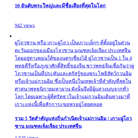
10 อันดับพระใหญ่และมีชื่อเสียงที่สุดในโลก
942 views
ผู่โถวซาน หรือ เกาะผู่โถว เป็นเกาะเล็กๆ ที่ตั้งอยู่ในส่วน
ตะวันออกของเมืองโจวซาน มณฑลเจ้อเจียง ประเทศจีน
โดยอยู่ทางตอนใต้ของนครเซี่ยงไฮ้ ผู่โถวซานเป็น 1 ใน 4
พุทธคีรีหรือภูเขาศักดิ์สิทธิ์ของจีน ชาวพุทธจีนเชื่อกันว่าผู่
โถวซานเป็นที่ประทับและตรัสรู้ของพระโพธิสัตว์กวนอิม
หรือเจ้าแม่กวนอิม ซึ่งเป็นหนึ่งในเทพเจ้าที่สำคัญที่สุดใน
ศาสนาพุทธนิกายมหายาน ดังนั้นจึงมีผู้แสวงบุญจากทั่ว
โลก โดยเฉพาะผู้ที่ศรัทธาในเจ้าแม่กวนอิมเดินทางมาที่
เกาะแห่งนี้เพื่อสักการะขอพรอยู่โดยตลอด
รวม 5 วัดสำคัญแห่งถิ่นกำเนิดเจ้าแม่กวนอิม | เกาะผู่โถว
ซาน มณฑลเจ้อเจียง ประเทศจีน
1,525 views