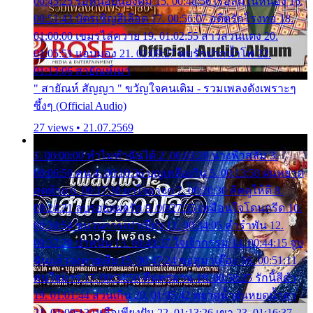
00:45:25 รอหน่อยน้องติ๋ม 15. 00:48:56 เรือล่มในหนอง 16.
00:51:43 บัตรเชิญสีเลือด 17. 00:56:07 อดีตรักโรงทอ 18.
01:00:00 เขมรไล่ควาย 19. 01:02:55 สาวสวนแตง 20.
01:05:51 แอบมอง 21. 01:09:27 พบรักปากน้ำโพ 22.
01:13:06 สายัณห์เมา
" สายัณห์ สัญญา " ขวัญใจคนเดิม - รวมเพลงดังเพราะๆ
ซึ้งๆ (Official Audio)
27 views • 21.07.2569
1. 00:00:00 ทำไมทำฉันได้ 2. 00:03:20 นางฟ้าสลัม 3.
00:06:50 คน 4. 00:10:36 บุญเหลือเกิน 5. 00:13:58 ฝนหยาด
สุดท้าย 6. 00:17:30 ยาใจยาจก 7. 00:20:30 คิดดูให้ดี 8.
00:24:21 ลบรอยแผลรัก 9. 00:27:35 เหมือนใจโดนกรีด 10.
00:30:54 ขบวนการเปาเปียว 11. 00:34:05 คำรำพัน 12.
00:37:20 ปาหนัน 13. 00:40:37 ใจเจ้ากรรม 14. 00:44:15 จูบ
ฉันแล้วจงตายเสีย 15. 00:47:24 ขอสูมาเต๊อะ 16. 00:51:11
คนใจมาร 17. 00:54:50 คืนทรมาน 18. 00:58:25 รักนี้สีดำ
19. 01:01:44 ส่วนเกิน 20. 01:05:42 หยาดน้ำฝนหยดน้ำตา
21. 01:09:13 เหลือเพียงฝัน 22. 01:13:26 เขา 23. 01:16:37