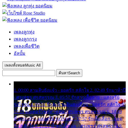
เพลงลูกทุ่ง
เพลงลูกกรุง
เพลงเพื่อชีวิต
อัลบั้ม
เพลงทั้งหมด
Music All
ค้นหา
Search
1. 00:00 สามสิบยังแจ๋ว - ยอดรัก สลักใจ 2. 02:49 รักมาห้าปี
- ศรเพชร ศรสุพรรณ 3. 05:57 รักสาวเสื้อลาย - แสงสุรีย์
รุ่งโรจน์ 4. 09:51 รักสะท้านดินสะเทือน - ยอดรัก สลักใจ 5.
12:23 มอเตอร์ไซค์ทำหล่น - ศรเพชร ศรสุพรรณ 6. 14:49
หิ้วกระเป๋า - แสงสุรีย์ รุ่งโรจน์ 7. 17:57 รักเผื่อเลือก - ยอด
รัก สลักใจ 8. 21:21 น้ำตาไอ้หนุ่ม - ศรเพชร ศรสุพรรณ 9.