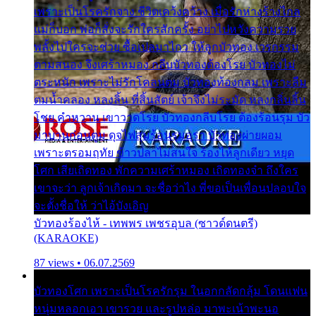
เพราะเป็นโรครักจาง ชีวิตเคว้งคว้าง เมื่อรักห่างร้างไกล
แม่ก็บอก พ่อก็สั่งจะรักใครสักครั้ง อย่าไปหวังความรวย
พลั้งไปใครจะช่วย ซื้อเปลมาไกว ให้ลูกบัวทอง เวรกรรม
ตามสนอง จึงเศร้าหมอง กลีบบัวทองต้องโรย บัวทองไม่
ตระหนัก เพราะไม่รักโคลนตม บัวทองท้องกลม เพราะลืม
ตมน้ำคลอง หลงลิ้น ที่สิ้นสัตย์ เจ้าจึงไม่ระมัด หลงกลิ่นลิ้น
โชย คำหวาน เขาวาดโรย บัวทองกลีบโรย ต้องร้อนรุม บัว
มาบานก่อนตูม ดุจไฟสุมร้อนรุมอุรา บัวทองผ่ายผอม
เพราะตรอมฤทัย ข้าวปลาไม่สนใจ ร้องไห้ลูกเดียว หยุด
โศก เสียเถิดทอง พักความเศร้าหมอง เถิดทองจ๋า ถึงใคร
เขาจะว่า ลูกเจ้าเกิดมา จะชื่อว่าไง พี่ขอเป็นเพื่อนปลอบใจ
จะตั้งชื่อให้ ว่าไอ้บังเอิญ
บัวทองร้องไห้ - เทพพร เพชรอุบล (ซาวด์ดนตรี)
(KARAOKE)
87 views • 06.07.2569
บัวทองโศก เพราะเป็นโรครักรุม ในอกกลัดกลุ้ม โดนแฟน
หนุ่มหลอกเอา เขารวย และรูปหล่อ มาพะเน้าพะนอ