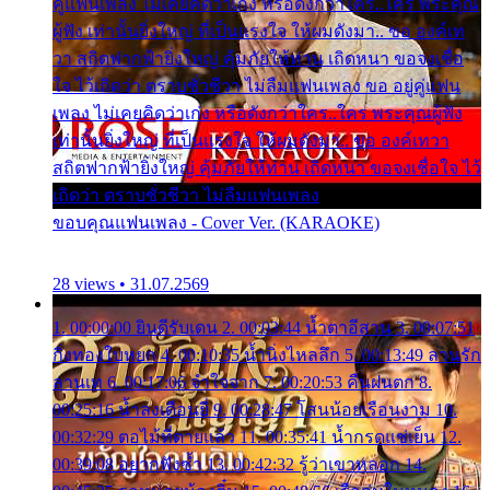
คู่แฟนเพลง ไม่เคยคิดว่าเก่ง หรือดังกว่าใคร..ใคร พระคุณ
ผู้ฟัง เท่านั้นยิ่งใหญ่ ที่เป็นแรงใจ ให้ผมดังมา.. ขอ องค์เท
วา สถิตฟากฟ้ายิ่งใหญ่ คุ้มภัยให้ท่าน เถิดหนา ขอจงเชื่อ
ใจ ไว้เถิดว่า ตราบชั่วชีวา ไม่ลืมแฟนเพลง ขอ อยู่คู่แฟน
เพลง ไม่เคยคิดว่าเก่ง หรือดังกว่าใคร..ใคร พระคุณผู้ฟัง
เท่านั้นยิ่งใหญ่ ที่เป็นแรงใจ ให้ผมดังมา.. ขอ องค์เทวา
สถิตฟากฟ้ายิ่งใหญ่ คุ้มภัยให้ท่าน เถิดหนา ขอจงเชื่อใจ ไว้
เถิดว่า ตราบชั่วชีวา ไม่ลืมแฟนเพลง
ขอบคุณแฟนเพลง - Cover Ver. (KARAOKE)
28 views • 31.07.2569
1. 00:00:00 ยินดีรับเดน 2. 00:03:44 น้ำตาอีสาน 3. 00:07:51
กิ่งทองใบหยก 4. 00:10:35 น้ำนิ่งไหลลึก 5. 00:13:49 ลานรัก
ลานเท 6. 00:17:06 จำใจจาก 7. 00:20:53 คืนฝนตก 8.
00:25:16 น้ำลงเดือนยี่ 9. 00:28:47 โสนน้อยเรือนงาม 10.
00:32:29 ตอไม้ที่ตายแล้ว 11. 00:35:41 น้ำกรดแช่เย็น 12.
00:39:08 อยากฟังซ้ำ 13. 00:42:32 รู้ว่าเขาหลอก 14.