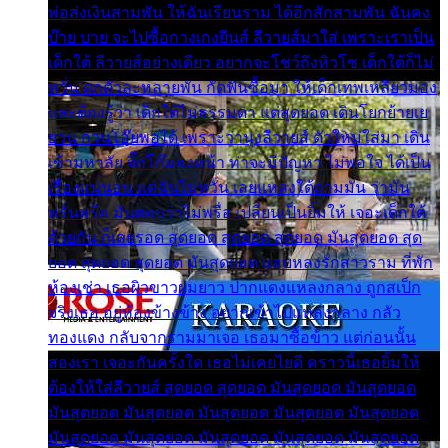
พ่อส่งเงินสามพัน ให้ฉันเรียนราม ได้อีกสักสามพัน ฉันคง
บ๊าย บาย จะไปซื้อกางเกงยีนส์ ลีวายส์มาใส่ เพราะเราเป็น
เด็กใต้ ลีวายส์อย่างเดียว อยากจะโชว์ถึงหิวโซ เด็กใต้ก็ไม่
หวั่น ตกตัวละหลายพัน กัดฟันซื้อมา ให้เด็กเทพเหลียวมอง
และต้องรู้ว่า เด็กใต้ไม่ธรรมดา แต่สุดยอด เดินโยกย้ายเย
ยวน กวนโอ๊ยพอได้ เพราะว่านุ่งลีวายส์ ตัวใหม่ใส่มา เดิน
เข้ามหาลัย จิ๊กโก๊มองหน้า ท่าจะมีปัญหา ไม่พอใจ ได้เป็น
เรื่องแน่นอน แต่ฉันไม่หวั่น เลยแหลงใต้ถามมัน ว่ามัน
พรั่นพรือ มันตอบว่าไม่พรื่อ เปลี่ยนเป็นยิ้มให้ เจอะเด็กใต้
ด้วยกัน ก็เลยรอด สุดยอด สุดยอด สุดยอด มันสุดยอด สุด
ยอด สุดยอด สุดยอด มันสุดยอด แอบหลงรักสาวราม ที่พัก
ห้องเช่า เธอผิวขาวผมยาว ปากแดงแหลงกลาง ถูกสเป็ก
จริงเธอ อยู่ห้องข้างข้าง อยากเข้าไปแหลงกลาง กลัว
ทองแดง กลับจากรามมาเจอ เธอมาซื้อข้าว แต่ก่อนนั้น
สองเรา เจอะกันครั้งใด เธอไม่เคยไยดี คราวนี้เธอยิ้มให้
ต้องให้ใส่ลีวายส์ สุดยอด สุดยอด มันสุดยอด มันสุดยอด
มันสุดยอด มันสุดยอด มันสุดยอด มันสุดยอด มันสุดยอด
มันสุดยอด มันสุดยอด มันสุดยอด มันสุดยอด มันสุดยอด