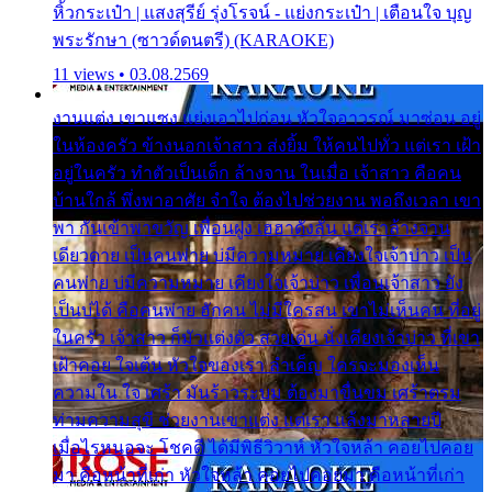
หิ้วกระเป๋า | แสงสุรีย์ รุ่งโรจน์ - แย่งกระเป๋า | เตือนใจ บุญ
พระรักษา (ซาวด์ดนตรี) (KARAOKE)
11 views • 03.08.2569
งานแต่ง เขาแซง แย่งเอาไปก่อน หัวใจอาวรณ์ มาซ่อน อยู่
ในห้องครัว ข้างนอกเจ้าสาว ส่งยิ้ม ให้คนไปทั่ว แต่เรา เฝ้า
อยู่ในครัว ทำตัวเป็นเด็ก ล้างจาน ในเมื่อ เจ้าสาว คือคน
บ้านใกล้ พึ่งพาอาศัย จำใจ ต้องไปช่วยงาน พอถึงเวลา เขา
พา กันเข้าพาขวัญ เพื่อนฝูง เฮฮาดังลั่น แต่เราล้างจาน
เดียวดาย เป็นคนพ่าย บ่มีความหมาย เคียงใจเจ้าบ่าว เป็น
คนพ่าย บ่มีความหมาย เคียงใจเจ้าบ่าว เพื่อนเจ้าสาว ยัง
เป็นบ่ได้ คือคนพ่าย ฮักคน ไม่มีใครสน เขาไม่เห็นคน ที่อยู่
ในครัว เจ้าสาว ก็มัวแต่งตัว สวยเด่น นั่งเคียงเจ้าบ่าว ที่เขา
เฝ้าคอย ใจเต้น หัวใจของเรา ลำเค็ญ ใครจะมองเห็น
ความใน ใจ เศร้า มันร้าวระบม ต้องมาขื่นขม เศร้าตรม
ท่ามความสุขี ช่วยงานเขาแต่ง แต่เรา แล้งมาหลายปี
เมื่อไรหนอจะ โชคดี ได้มีพิธีวิวาห์ หัวใจหล้า คอยไปคอย
มา คือหน้าที่เก่า หัวใจหล้า คอยไปคอยมา คือหน้าที่เก่า