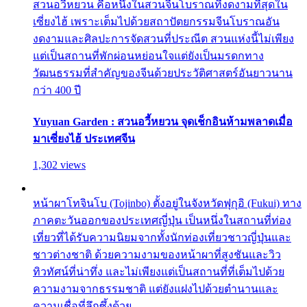
สวนอวี้หยวน คือหนึ่งในสวนจีนโบราณที่งดงามที่สุดใน
เซี่ยงไฮ้ เพราะเต็มไปด้วยสถาปัตยกรรมจีนโบราณอัน
งดงามและศิลปะการจัดสวนที่ประณีต สวนแห่งนี้ไม่เพียง
แต่เป็นสถานที่พักผ่อนหย่อนใจแต่ยังเป็นมรดกทาง
วัฒนธรรมที่สำคัญของจีนด้วยประวัติศาสตร์อันยาวนาน
กว่า 400 ปี
Yuyuan Garden : สวนอวี้หยวน จุดเช็กอินห้ามพลาดเมื่อ
มาเซี่ยงไฮ้ ประเทศจีน
1,302 views
หน้าผาโทจินโบ (Tojinbo) ตั้งอยู่ในจังหวัดฟุกุอิ (Fukui) ทาง
ภาคตะวันออกของประเทศญี่ปุ่น เป็นหนึ่งในสถานที่ท่อง
เที่ยวที่ได้รับความนิยมจากทั้งนักท่องเที่ยวชาวญี่ปุ่นและ
ชาวต่างชาติ ด้วยความงามของหน้าผาที่สูงชันและวิว
ทิวทัศน์ที่น่าทึ่ง และไม่เพียงแต่เป็นสถานที่ที่เต็มไปด้วย
ความงามจากธรรมชาติ แต่ยังแฝงไปด้วยตำนานและ
ความเชื่อที่ลึกซึ้งด้วย