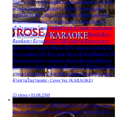
ในครัว เจ้าสาว ก็มัวแต่งตัว สวยเด่น นั่งเคียงเจ้าบ่าว ที่เขา
เฝ้าคอย ใจเต้น หัวใจของเรา ลำเค็ญ ใครจะมองเห็น
ความใน ใจ เศร้า มันร้าวระบม ต้องมาขื่นขม เศร้าตรม
ท่ามความสุขี ช่วยงานเขาแต่ง แต่เรา แล้งมาหลายปี
เมื่อไรหนอจะ โชคดี ได้มีพิธีวิวาห์ หัวใจหล้า คอยไปคอย
มา คือหน้าที่เก่า หัวใจหล้า คอยไปคอยมา คือหน้าที่เก่า
คือหยังเขา มีงานแต่งแล้ว ไปล้างแต่จาน ดั่งถูกประหาร
เมื่อเขาชื่นบาน แต่เราขื่นขม โอ้ รัก ลอยลม ไม่สม ดัง ใจ
ล้างจานคอยคู่ ไม่รู้ อีกนานเท่าใด จะได้ เลื่อนขั้นบันได ได้
เป็น ตำแหน่งเจ้าสาว มันเหงา เห็นเขามีคู่ ซมดู มีคู่ก็ม่วน
เข้าพาขวัญ เสียงโห่ตึงตึง มันซึ้ง อยู่แก่ใจ มื้อใด๋หนอ สิเป็น
งานเฮา มัวซอยเขา ใจเฮาซิด้าน มันทรมาน จับจาน เอย…
ล้างจานในงานแต่ง - Cover Ver. (KARAOKE)
23 views • 03.08.2569
ขอ กราบ ขอบคุณ.... ที่ได้รับไออุ่น การุณ จากแฟน เพลง
ผมแสนชื่นใจ หายวังเวง เมื่อแฟนเพลง ให้กำลังใจ น้ำใจ