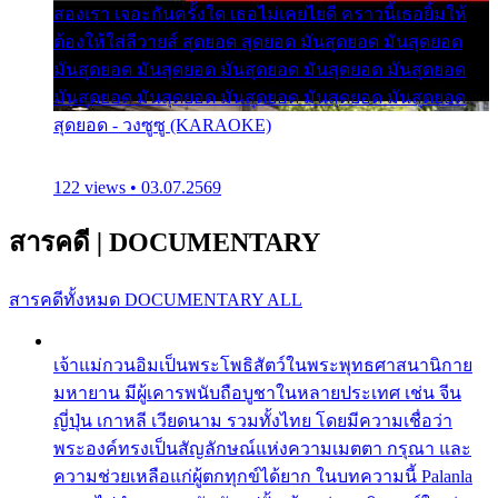
สองเรา เจอะกันครั้งใด เธอไม่เคยไยดี คราวนี้เธอยิ้มให้
ต้องให้ใส่ลีวายส์ สุดยอด สุดยอด มันสุดยอด มันสุดยอด
มันสุดยอด มันสุดยอด มันสุดยอด มันสุดยอด มันสุดยอด
มันสุดยอด มันสุดยอด มันสุดยอด มันสุดยอด มันสุดยอด
สุดยอด - วงซูซู (KARAOKE)
122 views • 03.07.2569
สารคดี
|
DOCUMENTARY
สารคดีทั้งหมด
DOCUMENTARY ALL
เจ้าแม่กวนอิมเป็นพระโพธิสัตว์ในพระพุทธศาสนานิกาย
มหายาน มีผู้เคารพนับถือบูชาในหลายประเทศ เช่น จีน
ญี่ปุ่น เกาหลี เวียดนาม รวมทั้งไทย โดยมีความเชื่อว่า
พระองค์ทรงเป็นสัญลักษณ์แห่งความเมตตา กรุณา และ
ความช่วยเหลือแก่ผู้ตกทุกข์ได้ยาก ในบทความนี้ Palanla