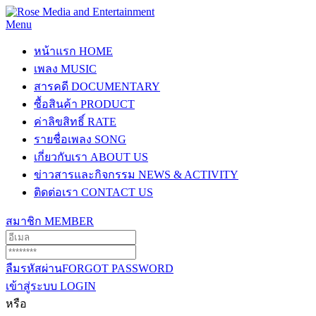
Menu
หน้าแรก
HOME
เพลง
MUSIC
สารคดี
DOCUMENTARY
ซื้อสินค้า
PRODUCT
ค่าลิขสิทธิ์
RATE
รายชื่อเพลง
SONG
เกี่ยวกับเรา
ABOUT US
ข่าวสารและกิจกรรม
NEWS & ACTIVITY
ติดต่อเรา
CONTACT US
สมาชิก
MEMBER
ลืมรหัสผ่าน
FORGOT PASSWORD
เข้าสู่ระบบ
LOGIN
หรือ