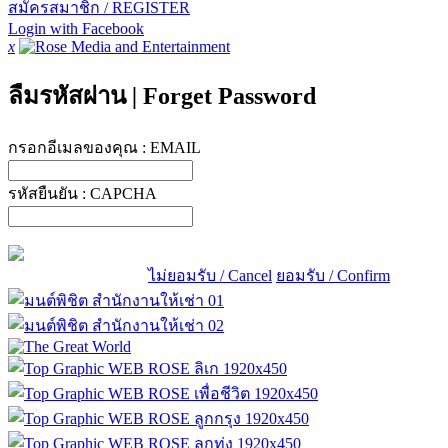
สมัครสมาชิก / REGISTER
Login with Facebook
x
ลืมรหัสผ่าน
|
Forget Password
กรอกอีเมลของคุณ :
EMAIL
รหัสยืนยัน :
CAPCHA
ไม่ยอมรับ / Cancel
ยอมรับ / Confirm