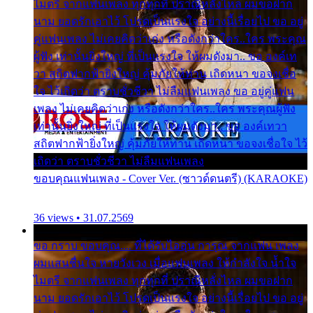
ไมตรี จากแฟนเพลง ทุกทุกที่ ปราณีหลั่งไหล ผมขอฝาก
นาม ยอดรักเอาไว้ โปรดเป็นแรงใจ อย่างนี้เรื่อยไป ขอ อยู่
คู่แฟนเพลง ไม่เคยคิดว่าเก่ง หรือดังกว่าใคร..ใคร พระคุณ
ผู้ฟัง เท่านั้นยิ่งใหญ่ ที่เป็นแรงใจ ให้ผมดังมา.. ขอ องค์เท
วา สถิตฟากฟ้ายิ่งใหญ่ คุ้มภัยให้ท่าน เถิดหนา ขอจงเชื่อ
ใจ ไว้เถิดว่า ตราบชั่วชีวา ไม่ลืมแฟนเพลง ขอ อยู่คู่แฟน
เพลง ไม่เคยคิดว่าเก่ง หรือดังกว่าใคร..ใคร พระคุณผู้ฟัง
เท่านั้นยิ่งใหญ่ ที่เป็นแรงใจ ให้ผมดังมา.. ขอ องค์เทวา
สถิตฟากฟ้ายิ่งใหญ่ คุ้มภัยให้ท่าน เถิดหนา ขอจงเชื่อใจ ไว้
เถิดว่า ตราบชั่วชีวา ไม่ลืมแฟนเพลง
ขอบคุณแฟนเพลง - Cover Ver. (ซาวด์ดนตรี) (KARAOKE)
36 views • 31.07.2569
ขอ กราบ ขอบคุณ.... ที่ได้รับไออุ่น การุณ จากแฟน เพลง
ผมแสนชื่นใจ หายวังเวง เมื่อแฟนเพลง ให้กำลังใจ น้ำใจ
ไมตรี จากแฟนเพลง ทุกทุกที่ ปราณีหลั่งไหล ผมขอฝาก
นาม ยอดรักเอาไว้ โปรดเป็นแรงใจ อย่างนี้เรื่อยไป ขอ อยู่