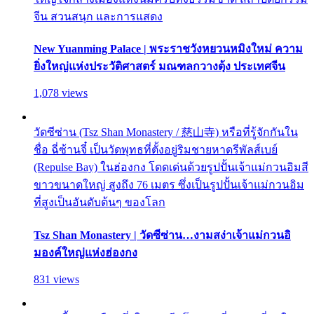
จีน สวนสนุก และการแสดง
New Yuanming Palace | พระราชวังหยวนหมิงใหม่ ความ
ยิ่งใหญ่แห่งประวัติศาสตร์ มณฑลกวางตุ้ง ประเทศจีน
1,078 views
วัดซีซ่าน (Tsz Shan Monastery / 慈山寺) หรือที่รู้จักกันใน
ชื่อ ฉี่ซ้านจี๋ เป็นวัดพุทธที่ตั้งอยู่ริมชายหาดรีพัลส์เบย์
(Repulse Bay) ในฮ่องกง โดดเด่นด้วยรูปปั้นเจ้าแม่กวนอิมสี
ขาวขนาดใหญ่ สูงถึง 76 เมตร ซึ่งเป็นรูปปั้นเจ้าแม่กวนอิม
ที่สูงเป็นอันดับต้นๆ ของโลก
Tsz Shan Monastery | วัดซีซ่าน…งามสง่าเจ้าแม่กวนอิ
มองค์ใหญ่แห่งฮ่องกง
831 views