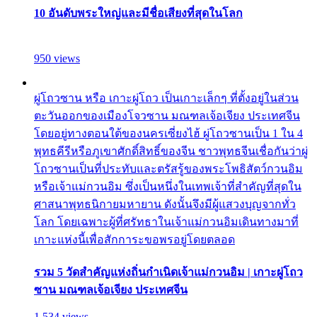
10 อันดับพระใหญ่และมีชื่อเสียงที่สุดในโลก
950 views
ผู่โถวซาน หรือ เกาะผู่โถว เป็นเกาะเล็กๆ ที่ตั้งอยู่ในส่วน
ตะวันออกของเมืองโจวซาน มณฑลเจ้อเจียง ประเทศจีน
โดยอยู่ทางตอนใต้ของนครเซี่ยงไฮ้ ผู่โถวซานเป็น 1 ใน 4
พุทธคีรีหรือภูเขาศักดิ์สิทธิ์ของจีน ชาวพุทธจีนเชื่อกันว่าผู่
โถวซานเป็นที่ประทับและตรัสรู้ของพระโพธิสัตว์กวนอิม
หรือเจ้าแม่กวนอิม ซึ่งเป็นหนึ่งในเทพเจ้าที่สำคัญที่สุดใน
ศาสนาพุทธนิกายมหายาน ดังนั้นจึงมีผู้แสวงบุญจากทั่ว
โลก โดยเฉพาะผู้ที่ศรัทธาในเจ้าแม่กวนอิมเดินทางมาที่
เกาะแห่งนี้เพื่อสักการะขอพรอยู่โดยตลอด
รวม 5 วัดสำคัญแห่งถิ่นกำเนิดเจ้าแม่กวนอิม | เกาะผู่โถว
ซาน มณฑลเจ้อเจียง ประเทศจีน
1,534 views