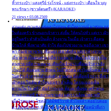
หิ้วกระเป๋า | แสงสุรีย์ รุ่งโรจน์ - แย่งกระเป๋า | เตือนใจ บุญ
พระรักษา (ซาวด์ดนตรี) (KARAOKE)
21 views • 03.08.2569
งานแต่ง เขาแซง แย่งเอาไปก่อน หัวใจอาวรณ์ มาซ่อน อยู่
ในห้องครัว ข้างนอกเจ้าสาว ส่งยิ้ม ให้คนไปทั่ว แต่เรา เฝ้า
อยู่ในครัว ทำตัวเป็นเด็ก ล้างจาน ในเมื่อ เจ้าสาว คือคน
บ้านใกล้ พึ่งพาอาศัย จำใจ ต้องไปช่วยงาน พอถึงเวลา เขา
พา กันเข้าพาขวัญ เพื่อนฝูง เฮฮาดังลั่น แต่เราล้างจาน
เดียวดาย เป็นคนพ่าย บ่มีความหมาย เคียงใจเจ้าบ่าว เป็น
คนพ่าย บ่มีความหมาย เคียงใจเจ้าบ่าว เพื่อนเจ้าสาว ยัง
เป็นบ่ได้ คือคนพ่าย ฮักคน ไม่มีใครสน เขาไม่เห็นคน ที่อยู่
ในครัว เจ้าสาว ก็มัวแต่งตัว สวยเด่น นั่งเคียงเจ้าบ่าว ที่เขา
เฝ้าคอย ใจเต้น หัวใจของเรา ลำเค็ญ ใครจะมองเห็น
ความใน ใจ เศร้า มันร้าวระบม ต้องมาขื่นขม เศร้าตรม
ท่ามความสุขี ช่วยงานเขาแต่ง แต่เรา แล้งมาหลายปี
เมื่อไรหนอจะ โชคดี ได้มีพิธีวิวาห์ หัวใจหล้า คอยไปคอย
มา คือหน้าที่เก่า หัวใจหล้า คอยไปคอยมา คือหน้าที่เก่า