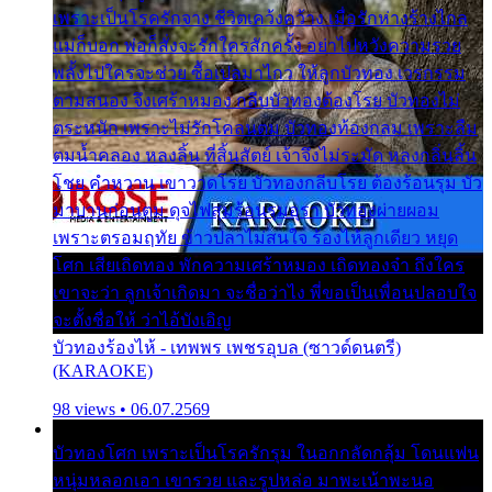
เพราะเป็นโรครักจาง ชีวิตเคว้งคว้าง เมื่อรักห่างร้างไกล
แม่ก็บอก พ่อก็สั่งจะรักใครสักครั้ง อย่าไปหวังความรวย
พลั้งไปใครจะช่วย ซื้อเปลมาไกว ให้ลูกบัวทอง เวรกรรม
ตามสนอง จึงเศร้าหมอง กลีบบัวทองต้องโรย บัวทองไม่
ตระหนัก เพราะไม่รักโคลนตม บัวทองท้องกลม เพราะลืม
ตมน้ำคลอง หลงลิ้น ที่สิ้นสัตย์ เจ้าจึงไม่ระมัด หลงกลิ่นลิ้น
โชย คำหวาน เขาวาดโรย บัวทองกลีบโรย ต้องร้อนรุม บัว
มาบานก่อนตูม ดุจไฟสุมร้อนรุมอุรา บัวทองผ่ายผอม
เพราะตรอมฤทัย ข้าวปลาไม่สนใจ ร้องไห้ลูกเดียว หยุด
โศก เสียเถิดทอง พักความเศร้าหมอง เถิดทองจ๋า ถึงใคร
เขาจะว่า ลูกเจ้าเกิดมา จะชื่อว่าไง พี่ขอเป็นเพื่อนปลอบใจ
จะตั้งชื่อให้ ว่าไอ้บังเอิญ
บัวทองร้องไห้ - เทพพร เพชรอุบล (ซาวด์ดนตรี)
(KARAOKE)
98 views • 06.07.2569
บัวทองโศก เพราะเป็นโรครักรุม ในอกกลัดกลุ้ม โดนแฟน
หนุ่มหลอกเอา เขารวย และรูปหล่อ มาพะเน้าพะนอ