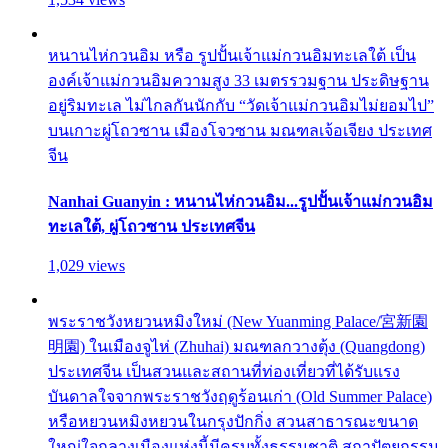
หนานไห่กวนอิม หรือ รูปปั้นเจ้าแม่กวนอิมทะเลใต้ เป็น
องค์เจ้าแม่กวนอิมความสูง 33 เมตรรวมฐาน ประดิษฐาน
อยู่ริมทะเล ไม่ไกลกันนักกับ “วัดเจ้าแม่กวนอิมไม่ยอมไป”
บนเกาะผู่โถวซาน เมืองโจวซาน มณฑลเจ้อเจียง ประเทศ
จีน
Nanhai Guanyin : หนานไห่กวนอิม...รูปปั้นเจ้าแม่กวนอิม
ทะเลใต้, ผู่โถวซาน ประเทศจีน
1,029 views
พระราชวังหยวนหมิงใหม่ (New Yuanming Palace/宮新園
明園) ในเมืองจูไห่ (Zhuhai) มณฑลกวางตุ้ง (Quangdong)
ประเทศจีน เป็นสวนและสถานที่ท่องเที่ยวที่ได้รับแรง
บันดาลใจจากพระราชวังฤดูร้อนเก่า (Old Summer Palace)
หรือหยวนหมิงหยวนในกรุงปักกิ่ง สวนสาธารณะขนาด
ใหญ่ใจกลางเมืองแห่งนี้มีครบทั้งธรรมชาติ สถาปัตยกรรม