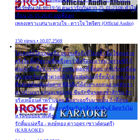
ขอรักคืน 24. 01:19:56 คนเรารักกันยาก 25. 01:23:06 หัวใจ
เถื่อน 26. 01:26:45 อยู่เพื่อลูก
เพลงเพราะเสนาะดวงใจ - ดาวใจ ไพจิตร (Official Audio)
150 views • 10.07.2569
ไม่เคยรักใครแน่หรือ อยากเชื่อถือก็ไม่กล้า ติ๋มใช่คนสวย
ตรึงใจ ติ๋มใช่งามซึ้งตรึงตรา พี่หรือจะมาหมายร่วมชีวี ก็
คนเขาลืออื้อฉาว ว่าสาวๆรุมตอมพี่ ติ๋มอยากรับรักเหมือน
กัน แต่หวั่นจะช้ำดวงฤดี กลัวแฟนของพี่ชี้หน้าด่าทอ ก็คน
ชื่อต๋อยต้อยตุ้มตุ๋ยต่าย พี่ยังลืมได้ง่ายๆเลยหนอ แค่ตัวเรา
สาวบ้านนา แสนจะซอมซ่อ ขืนรักขืนรอคงช้ำสักวัน ถ้า
จริงเหมือนคำพร่ำเฉลย พี่อย่าเฉยรีบมาหมั้น ถ้าพี่สู่ขอ
ตามธรรมเนียม ติ๋มจะเตรียมรับเกลียวสัมพันธ์ ผิดหวังไม่
หวั่นขอยอมได้เคียง
รักติ๋มแน่หรือ - หงษ์ทอง ดาวอุดร (ซาวด์ดนตรี)
(KARAOKE)