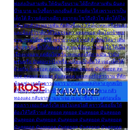
พ่อส่งเงินสามพัน ให้ฉันเรียนราม ได้อีกสักสามพัน ฉันคง
บ๊าย บาย จะไปซื้อกางเกงยีนส์ ลีวายส์มาใส่ เพราะเราเป็น
เด็กใต้ ลีวายส์อย่างเดียว อยากจะโชว์ถึงหิวโซ เด็กใต้ก็ไม่
หวั่น ตกตัวละหลายพัน กัดฟันซื้อมา ให้เด็กเทพเหลียวมอง
และต้องรู้ว่า เด็กใต้ไม่ธรรมดา แต่สุดยอด เดินโยกย้ายเย
ยวน กวนโอ๊ยพอได้ เพราะว่านุ่งลีวายส์ ตัวใหม่ใส่มา เดิน
เข้ามหาลัย จิ๊กโก๊มองหน้า ท่าจะมีปัญหา ไม่พอใจ ได้เป็น
เรื่องแน่นอน แต่ฉันไม่หวั่น เลยแหลงใต้ถามมัน ว่ามัน
พรั่นพรือ มันตอบว่าไม่พรื่อ เปลี่ยนเป็นยิ้มให้ เจอะเด็กใต้
ด้วยกัน ก็เลยรอด สุดยอด สุดยอด สุดยอด มันสุดยอด สุด
ยอด สุดยอด สุดยอด มันสุดยอด แอบหลงรักสาวราม ที่พัก
ห้องเช่า เธอผิวขาวผมยาว ปากแดงแหลงกลาง ถูกสเป็ก
จริงเธอ อยู่ห้องข้างข้าง อยากเข้าไปแหลงกลาง กลัว
ทองแดง กลับจากรามมาเจอ เธอมาซื้อข้าว แต่ก่อนนั้น
สองเรา เจอะกันครั้งใด เธอไม่เคยไยดี คราวนี้เธอยิ้มให้
ต้องให้ใส่ลีวายส์ สุดยอด สุดยอด มันสุดยอด มันสุดยอด
มันสุดยอด มันสุดยอด มันสุดยอด มันสุดยอด มันสุดยอด
มันสุดยอด มันสุดยอด มันสุดยอด มันสุดยอด มันสุดยอด