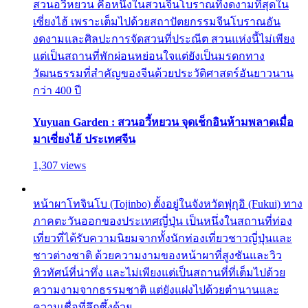
สวนอวี้หยวน คือหนึ่งในสวนจีนโบราณที่งดงามที่สุดใน
เซี่ยงไฮ้ เพราะเต็มไปด้วยสถาปัตยกรรมจีนโบราณอัน
งดงามและศิลปะการจัดสวนที่ประณีต สวนแห่งนี้ไม่เพียง
แต่เป็นสถานที่พักผ่อนหย่อนใจแต่ยังเป็นมรดกทาง
วัฒนธรรมที่สำคัญของจีนด้วยประวัติศาสตร์อันยาวนาน
กว่า 400 ปี
Yuyuan Garden : สวนอวี้หยวน จุดเช็กอินห้ามพลาดเมื่อ
มาเซี่ยงไฮ้ ประเทศจีน
1,307 views
หน้าผาโทจินโบ (Tojinbo) ตั้งอยู่ในจังหวัดฟุกุอิ (Fukui) ทาง
ภาคตะวันออกของประเทศญี่ปุ่น เป็นหนึ่งในสถานที่ท่อง
เที่ยวที่ได้รับความนิยมจากทั้งนักท่องเที่ยวชาวญี่ปุ่นและ
ชาวต่างชาติ ด้วยความงามของหน้าผาที่สูงชันและวิว
ทิวทัศน์ที่น่าทึ่ง และไม่เพียงแต่เป็นสถานที่ที่เต็มไปด้วย
ความงามจากธรรมชาติ แต่ยังแฝงไปด้วยตำนานและ
ความเชื่อที่ลึกซึ้งด้วย