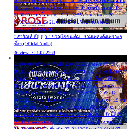
00:45:25 รอหน่อยน้องติ๋ม 15. 00:48:56 เรือล่มในหนอง 16.
00:51:43 บัตรเชิญสีเลือด 17. 00:56:07 อดีตรักโรงทอ 18.
01:00:00 เขมรไล่ควาย 19. 01:02:55 สาวสวนแตง 20.
01:05:51 แอบมอง 21. 01:09:27 พบรักปากน้ำโพ 22.
01:13:06 สายัณห์เมา
" สายัณห์ สัญญา " ขวัญใจคนเดิม - รวมเพลงดังเพราะๆ
ซึ้งๆ (Official Audio)
36 views • 21.07.2569
1. 00:00:00 ทำไมทำฉันได้ 2. 00:03:20 นางฟ้าสลัม 3.
00:06:50 คน 4. 00:10:36 บุญเหลือเกิน 5. 00:13:58 ฝนหยาด
สุดท้าย 6. 00:17:30 ยาใจยาจก 7. 00:20:30 คิดดูให้ดี 8.
00:24:21 ลบรอยแผลรัก 9. 00:27:35 เหมือนใจโดนกรีด 10.
00:30:54 ขบวนการเปาเปียว 11. 00:34:05 คำรำพัน 12.
00:37:20 ปาหนัน 13. 00:40:37 ใจเจ้ากรรม 14. 00:44:15 จูบ
ฉันแล้วจงตายเสีย 15. 00:47:24 ขอสูมาเต๊อะ 16. 00:51:11
คนใจมาร 17. 00:54:50 คืนทรมาน 18. 00:58:25 รักนี้สีดำ
19. 01:01:44 ส่วนเกิน 20. 01:05:42 หยาดน้ำฝนหยดน้ำตา
21. 01:09:13 เหลือเพียงฝัน 22. 01:13:26 เขา 23. 01:16:37