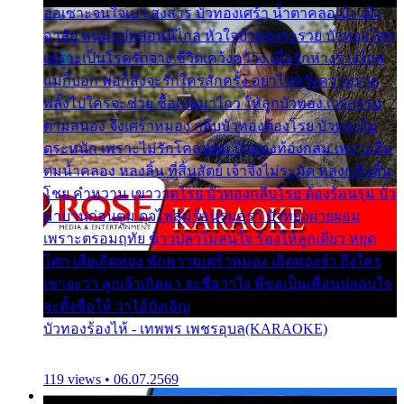
ออเซาะจนใจเบา สงสาร บัวทองเศร้า น้ำตาคลอเบ้า เฝ้า
อาลัย หนุ่มรูปหล่อหนีไกล หัวใจบัวทองระรวย บัวทองโศก
เพราะเป็นโรครักจาง ชีวิตเคว้งคว้าง เมื่อรักห่างร้างไกล
แม่ก็บอก พ่อก็สั่งจะรักใครสักครั้ง อย่าไปหวังความรวย
พลั้งไปใครจะช่วย ซื้อเปลมาไกว ให้ลูกบัวทอง เวรกรรม
ตามสนอง จึงเศร้าหมอง กลีบบัวทองต้องโรย บัวทองไม่
ตระหนัก เพราะไม่รักโคลนตม บัวทองท้องกลม เพราะลืม
ตมน้ำคลอง หลงลิ้น ที่สิ้นสัตย์ เจ้าจึงไม่ระมัด หลงกลิ่นลิ้น
โชย คำหวาน เขาวาดโรย บัวทองกลีบโรย ต้องร้อนรุม บัว
มาบานก่อนตูม ดุจไฟสุมร้อนรุมอุรา บัวทองผ่ายผอม
เพราะตรอมฤทัย ข้าวปลาไม่สนใจ ร้องไห้ลูกเดียว หยุด
โศก เสียเถิดทอง พักความเศร้าหมอง เถิดทองจ๋า ถึงใคร
เขาจะว่า ลูกเจ้าเกิดมา จะชื่อว่าไง พี่ขอเป็นเพื่อนปลอบใจ
จะตั้งชื่อให้ ว่าไอ้บังเอิญ
บัวทองร้องไห้ - เทพพร เพชรอุบล(KARAOKE)
119 views • 06.07.2569