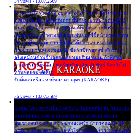
34 views • 10.07.2569
ไม่เคยรักใครแน่หรือ อยากเชื่อถือก็ไม่กล้า ติ๋มใช่คนสวย
ตรึงใจ ติ๋มใช่งามซึ้งตรึงตรา พี่หรือจะมาหมายร่วมชีวี ก็
คนเขาลืออื้อฉาว ว่าสาวๆรุมตอมพี่ ติ๋มอยากรับรักเหมือน
กัน แต่หวั่นจะช้ำดวงฤดี กลัวแฟนของพี่ชี้หน้าด่าทอ ก็คน
ชื่อต๋อยต้อยตุ้มตุ๋ยต่าย พี่ยังลืมได้ง่ายๆเลยหนอ แค่ตัวเรา
สาวบ้านนา แสนจะซอมซ่อ ขืนรักขืนรอคงช้ำสักวัน ถ้า
จริงเหมือนคำพร่ำเฉลย พี่อย่าเฉยรีบมาหมั้น ถ้าพี่สู่ขอ
ตามธรรมเนียม ติ๋มจะเตรียมรับเกลียวสัมพันธ์ ผิดหวังไม่
หวั่นขอยอมได้เคียง
รักติ๋มแน่หรือ - หงษ์ทอง ดาวอุดร (KARAOKE)
36 views • 10.07.2569
บัวทองโศก เพราะเป็นโรครักรุม ในอกกลัดกลุ้ม โดนแฟน
หนุ่มหลอกเอา เขารวย และรูปหล่อ มาพะเน้าพะนอ
ออเซาะจนใจเบา สงสาร บัวทองเศร้า น้ำตาคลอเบ้า เฝ้า
อาลัย หนุ่มรูปหล่อหนีไกล หัวใจบัวทองระรวย บัวทองโศก