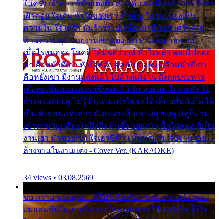
ในครัว เจ้าสาว ก็มัวแต่งตัว สวยเด่น นั่งเคียงเจ้าบ่าว ที่เขา
เฝ้าคอย ใจเต้น หัวใจของเรา ลำเค็ญ ใครจะมองเห็น
ความใน ใจ เศร้า มันร้าวระบม ต้องมาขื่นขม เศร้าตรม
ท่ามความสุขี ช่วยงานเขาแต่ง แต่เรา แล้งมาหลายปี
เมื่อไรหนอจะ โชคดี ได้มีพิธีวิวาห์ หัวใจหล้า คอยไปคอย
มา คือหน้าที่เก่า หัวใจหล้า คอยไปคอยมา คือหน้าที่เก่า
คือหยังเขา มีงานแต่งแล้ว ไปล้างแต่จาน ดั่งถูกประหาร
เมื่อเขาชื่นบาน แต่เราขื่นขม โอ้ รัก ลอยลม ไม่สม ดัง ใจ
ล้างจานคอยคู่ ไม่รู้ อีกนานเท่าใด จะได้ เลื่อนขั้นบันได ได้
เป็น ตำแหน่งเจ้าสาว มันเหงา เห็นเขามีคู่ ซมดู มีคู่ก็ม่วน
เข้าพาขวัญ เสียงโห่ตึงตึง มันซึ้ง อยู่แก่ใจ มื้อใด๋หนอ สิเป็น
งานเฮา มัวซอยเขา ใจเฮาซิด้าน มันทรมาน จับจาน เอย…
ล้างจานในงานแต่ง - Cover Ver. (KARAOKE)
34 views • 03.08.2569
ขอ กราบ ขอบคุณ.... ที่ได้รับไออุ่น การุณ จากแฟน เพลง
ผมแสนชื่นใจ หายวังเวง เมื่อแฟนเพลง ให้กำลังใจ น้ำใจ