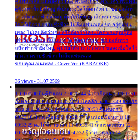
คู่แฟนเพลง ไม่เคยคิดว่าเก่ง หรือดังกว่าใคร..ใคร พระคุณ
ผู้ฟัง เท่านั้นยิ่งใหญ่ ที่เป็นแรงใจ ให้ผมดังมา.. ขอ องค์เท
วา สถิตฟากฟ้ายิ่งใหญ่ คุ้มภัยให้ท่าน เถิดหนา ขอจงเชื่อ
ใจ ไว้เถิดว่า ตราบชั่วชีวา ไม่ลืมแฟนเพลง ขอ อยู่คู่แฟน
เพลง ไม่เคยคิดว่าเก่ง หรือดังกว่าใคร..ใคร พระคุณผู้ฟัง
เท่านั้นยิ่งใหญ่ ที่เป็นแรงใจ ให้ผมดังมา.. ขอ องค์เทวา
สถิตฟากฟ้ายิ่งใหญ่ คุ้มภัยให้ท่าน เถิดหนา ขอจงเชื่อใจ ไว้
เถิดว่า ตราบชั่วชีวา ไม่ลืมแฟนเพลง
ขอบคุณแฟนเพลง - Cover Ver. (KARAOKE)
36 views • 31.07.2569
1. 00:00:00 ยินดีรับเดน 2. 00:03:44 น้ำตาอีสาน 3. 00:07:51
กิ่งทองใบหยก 4. 00:10:35 น้ำนิ่งไหลลึก 5. 00:13:49 ลานรัก
ลานเท 6. 00:17:06 จำใจจาก 7. 00:20:53 คืนฝนตก 8.
00:25:16 น้ำลงเดือนยี่ 9. 00:28:47 โสนน้อยเรือนงาม 10.
00:32:29 ตอไม้ที่ตายแล้ว 11. 00:35:41 น้ำกรดแช่เย็น 12.
00:39:08 อยากฟังซ้ำ 13. 00:42:32 รู้ว่าเขาหลอก 14.