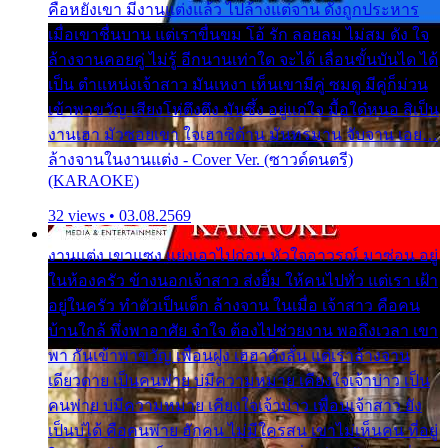
คือหยังเขา มีงานแต่งแล้ว ไปล้างแต่จาน ดั่งถูกประหาร
เมื่อเขาชื่นบาน แต่เราขื่นขม โอ้ รัก ลอยลม ไม่สม ดัง ใจ
ล้างจานคอยคู่ ไม่รู้ อีกนานเท่าใด จะได้ เลื่อนขั้นบันได ได้
เป็น ตำแหน่งเจ้าสาว มันเหงา เห็นเขามีคู่ ซมดู มีคู่ก็ม่วน
เข้าพาขวัญ เสียงโห่ตึงตึง มันซึ้ง อยู่แก่ใจ มื้อใด๋หนอ สิเป็น
งานเฮา มัวซอยเขา ใจเฮาซิด้าน มันทรมาน จับจาน เอย…
ล้างจานในงานแต่ง - Cover Ver. (ซาวด์ดนตรี)
(KARAOKE)
32 views • 03.08.2569
งานแต่ง เขาแซง แย่งเอาไปก่อน หัวใจอาวรณ์ มาซ่อน อยู่
ในห้องครัว ข้างนอกเจ้าสาว ส่งยิ้ม ให้คนไปทั่ว แต่เรา เฝ้า
อยู่ในครัว ทำตัวเป็นเด็ก ล้างจาน ในเมื่อ เจ้าสาว คือคน
บ้านใกล้ พึ่งพาอาศัย จำใจ ต้องไปช่วยงาน พอถึงเวลา เขา
พา กันเข้าพาขวัญ เพื่อนฝูง เฮฮาดังลั่น แต่เราล้างจาน
เดียวดาย เป็นคนพ่าย บ่มีความหมาย เคียงใจเจ้าบ่าว เป็น
คนพ่าย บ่มีความหมาย เคียงใจเจ้าบ่าว เพื่อนเจ้าสาว ยัง
เป็นบ่ได้ คือคนพ่าย ฮักคน ไม่มีใครสน เขาไม่เห็นคน ที่อยู่