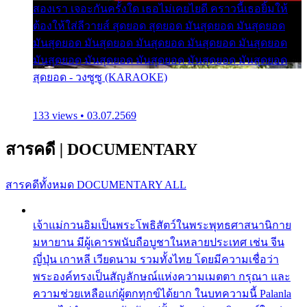
สองเรา เจอะกันครั้งใด เธอไม่เคยไยดี คราวนี้เธอยิ้มให้
ต้องให้ใส่ลีวายส์ สุดยอด สุดยอด มันสุดยอด มันสุดยอด
มันสุดยอด มันสุดยอด มันสุดยอด มันสุดยอด มันสุดยอด
มันสุดยอด มันสุดยอด มันสุดยอด มันสุดยอด มันสุดยอด
สุดยอด - วงซูซู (KARAOKE)
133 views • 03.07.2569
สารคดี
|
DOCUMENTARY
สารคดีทั้งหมด
DOCUMENTARY ALL
เจ้าแม่กวนอิมเป็นพระโพธิสัตว์ในพระพุทธศาสนานิกาย
มหายาน มีผู้เคารพนับถือบูชาในหลายประเทศ เช่น จีน
ญี่ปุ่น เกาหลี เวียดนาม รวมทั้งไทย โดยมีความเชื่อว่า
พระองค์ทรงเป็นสัญลักษณ์แห่งความเมตตา กรุณา และ
ความช่วยเหลือแก่ผู้ตกทุกข์ได้ยาก ในบทความนี้ Palanla