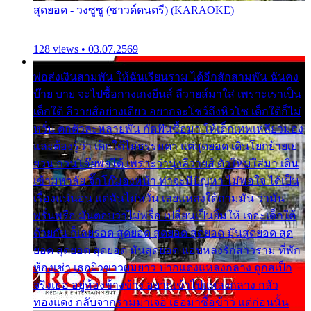
สุดยอด - วงซูซู (ซาวด์ดนตรี) (KARAOKE)
128 views • 03.07.2569
พ่อส่งเงินสามพัน ให้ฉันเรียนราม ได้อีกสักสามพัน ฉันคง
บ๊าย บาย จะไปซื้อกางเกงยีนส์ ลีวายส์มาใส่ เพราะเราเป็น
เด็กใต้ ลีวายส์อย่างเดียว อยากจะโชว์ถึงหิวโซ เด็กใต้ก็ไม่
หวั่น ตกตัวละหลายพัน กัดฟันซื้อมา ให้เด็กเทพเหลียวมอง
และต้องรู้ว่า เด็กใต้ไม่ธรรมดา แต่สุดยอด เดินโยกย้ายเย
ยวน กวนโอ๊ยพอได้ เพราะว่านุ่งลีวายส์ ตัวใหม่ใส่มา เดิน
เข้ามหาลัย จิ๊กโก๊มองหน้า ท่าจะมีปัญหา ไม่พอใจ ได้เป็น
เรื่องแน่นอน แต่ฉันไม่หวั่น เลยแหลงใต้ถามมัน ว่ามัน
พรั่นพรือ มันตอบว่าไม่พรื่อ เปลี่ยนเป็นยิ้มให้ เจอะเด็กใต้
ด้วยกัน ก็เลยรอด สุดยอด สุดยอด สุดยอด มันสุดยอด สุด
ยอด สุดยอด สุดยอด มันสุดยอด แอบหลงรักสาวราม ที่พัก
ห้องเช่า เธอผิวขาวผมยาว ปากแดงแหลงกลาง ถูกสเป็ก
จริงเธอ อยู่ห้องข้างข้าง อยากเข้าไปแหลงกลาง กลัว
ทองแดง กลับจากรามมาเจอ เธอมาซื้อข้าว แต่ก่อนนั้น