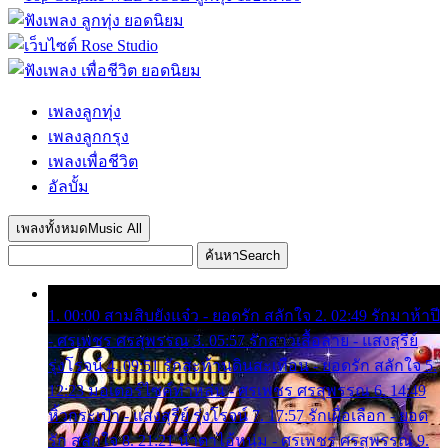
เพลงลูกทุ่ง
เพลงลูกกรุง
เพลงเพื่อชีวิต
อัลบั้ม
เพลงทั้งหมด
Music All
ค้นหา
Search
1. 00:00 สามสิบยังแจ๋ว - ยอดรัก สลักใจ 2. 02:49 รักมาห้าปี
- ศรเพชร ศรสุพรรณ 3. 05:57 รักสาวเสื้อลาย - แสงสุรีย์
รุ่งโรจน์ 4. 09:51 รักสะท้านดินสะเทือน - ยอดรัก สลักใจ 5.
12:23 มอเตอร์ไซค์ทำหล่น - ศรเพชร ศรสุพรรณ 6. 14:49
หิ้วกระเป๋า - แสงสุรีย์ รุ่งโรจน์ 7. 17:57 รักเผื่อเลือก - ยอด
รัก สลักใจ 8. 21:21 น้ำตาไอ้หนุ่ม - ศรเพชร ศรสุพรรณ 9.