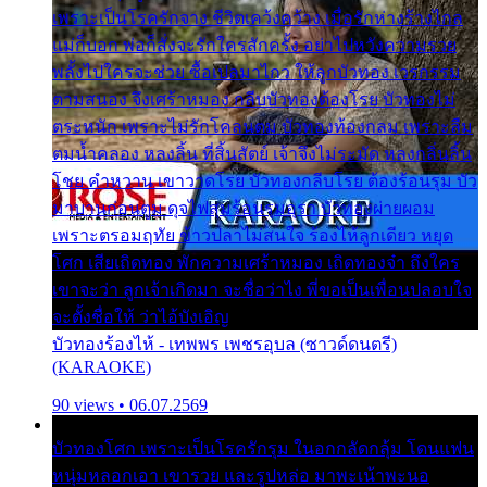
เพราะเป็นโรครักจาง ชีวิตเคว้งคว้าง เมื่อรักห่างร้างไกล
แม่ก็บอก พ่อก็สั่งจะรักใครสักครั้ง อย่าไปหวังความรวย
พลั้งไปใครจะช่วย ซื้อเปลมาไกว ให้ลูกบัวทอง เวรกรรม
ตามสนอง จึงเศร้าหมอง กลีบบัวทองต้องโรย บัวทองไม่
ตระหนัก เพราะไม่รักโคลนตม บัวทองท้องกลม เพราะลืม
ตมน้ำคลอง หลงลิ้น ที่สิ้นสัตย์ เจ้าจึงไม่ระมัด หลงกลิ่นลิ้น
โชย คำหวาน เขาวาดโรย บัวทองกลีบโรย ต้องร้อนรุม บัว
มาบานก่อนตูม ดุจไฟสุมร้อนรุมอุรา บัวทองผ่ายผอม
เพราะตรอมฤทัย ข้าวปลาไม่สนใจ ร้องไห้ลูกเดียว หยุด
โศก เสียเถิดทอง พักความเศร้าหมอง เถิดทองจ๋า ถึงใคร
เขาจะว่า ลูกเจ้าเกิดมา จะชื่อว่าไง พี่ขอเป็นเพื่อนปลอบใจ
จะตั้งชื่อให้ ว่าไอ้บังเอิญ
บัวทองร้องไห้ - เทพพร เพชรอุบล (ซาวด์ดนตรี)
(KARAOKE)
90 views • 06.07.2569
บัวทองโศก เพราะเป็นโรครักรุม ในอกกลัดกลุ้ม โดนแฟน
หนุ่มหลอกเอา เขารวย และรูปหล่อ มาพะเน้าพะนอ