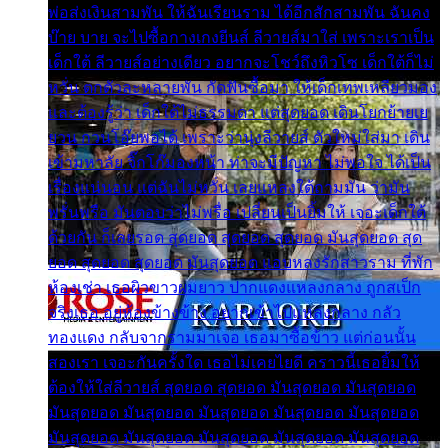
พ่อส่งเงินสามพัน ให้ฉันเรียนราม ได้อีกสักสามพัน ฉันคง
บ๊าย บาย จะไปซื้อกางเกงยีนส์ ลีวายส์มาใส่ เพราะเราเป็น
เด็กใต้ ลีวายส์อย่างเดียว อยากจะโชว์ถึงหิวโซ เด็กใต้ก็ไม่
หวั่น ตกตัวละหลายพัน กัดฟันซื้อมา ให้เด็กเทพเหลียวมอง
และต้องรู้ว่า เด็กใต้ไม่ธรรมดา แต่สุดยอด เดินโยกย้ายเย
ยวน กวนโอ๊ยพอได้ เพราะว่านุ่งลีวายส์ ตัวใหม่ใส่มา เดิน
เข้ามหาลัย จิ๊กโก๊มองหน้า ท่าจะมีปัญหา ไม่พอใจ ได้เป็น
เรื่องแน่นอน แต่ฉันไม่หวั่น เลยแหลงใต้ถามมัน ว่ามัน
พรั่นพรือ มันตอบว่าไม่พรื่อ เปลี่ยนเป็นยิ้มให้ เจอะเด็กใต้
ด้วยกัน ก็เลยรอด สุดยอด สุดยอด สุดยอด มันสุดยอด สุด
ยอด สุดยอด สุดยอด มันสุดยอด แอบหลงรักสาวราม ที่พัก
ห้องเช่า เธอผิวขาวผมยาว ปากแดงแหลงกลาง ถูกสเป็ก
จริงเธอ อยู่ห้องข้างข้าง อยากเข้าไปแหลงกลาง กลัว
ทองแดง กลับจากรามมาเจอ เธอมาซื้อข้าว แต่ก่อนนั้น
สองเรา เจอะกันครั้งใด เธอไม่เคยไยดี คราวนี้เธอยิ้มให้
ต้องให้ใส่ลีวายส์ สุดยอด สุดยอด มันสุดยอด มันสุดยอด
มันสุดยอด มันสุดยอด มันสุดยอด มันสุดยอด มันสุดยอด
มันสุดยอด มันสุดยอด มันสุดยอด มันสุดยอด มันสุดยอด