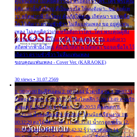
คู่แฟนเพลง ไม่เคยคิดว่าเก่ง หรือดังกว่าใคร..ใคร พระคุณ
ผู้ฟัง เท่านั้นยิ่งใหญ่ ที่เป็นแรงใจ ให้ผมดังมา.. ขอ องค์เท
วา สถิตฟากฟ้ายิ่งใหญ่ คุ้มภัยให้ท่าน เถิดหนา ขอจงเชื่อ
ใจ ไว้เถิดว่า ตราบชั่วชีวา ไม่ลืมแฟนเพลง ขอ อยู่คู่แฟน
เพลง ไม่เคยคิดว่าเก่ง หรือดังกว่าใคร..ใคร พระคุณผู้ฟัง
เท่านั้นยิ่งใหญ่ ที่เป็นแรงใจ ให้ผมดังมา.. ขอ องค์เทวา
สถิตฟากฟ้ายิ่งใหญ่ คุ้มภัยให้ท่าน เถิดหนา ขอจงเชื่อใจ ไว้
เถิดว่า ตราบชั่วชีวา ไม่ลืมแฟนเพลง
ขอบคุณแฟนเพลง - Cover Ver. (KARAOKE)
30 views • 31.07.2569
1. 00:00:00 ยินดีรับเดน 2. 00:03:44 น้ำตาอีสาน 3. 00:07:51
กิ่งทองใบหยก 4. 00:10:35 น้ำนิ่งไหลลึก 5. 00:13:49 ลานรัก
ลานเท 6. 00:17:06 จำใจจาก 7. 00:20:53 คืนฝนตก 8.
00:25:16 น้ำลงเดือนยี่ 9. 00:28:47 โสนน้อยเรือนงาม 10.
00:32:29 ตอไม้ที่ตายแล้ว 11. 00:35:41 น้ำกรดแช่เย็น 12.
00:39:08 อยากฟังซ้ำ 13. 00:42:32 รู้ว่าเขาหลอก 14.