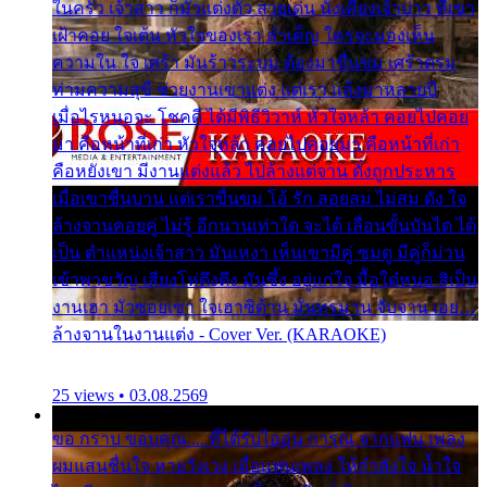
ในครัว เจ้าสาว ก็มัวแต่งตัว สวยเด่น นั่งเคียงเจ้าบ่าว ที่เขา
เฝ้าคอย ใจเต้น หัวใจของเรา ลำเค็ญ ใครจะมองเห็น
ความใน ใจ เศร้า มันร้าวระบม ต้องมาขื่นขม เศร้าตรม
ท่ามความสุขี ช่วยงานเขาแต่ง แต่เรา แล้งมาหลายปี
เมื่อไรหนอจะ โชคดี ได้มีพิธีวิวาห์ หัวใจหล้า คอยไปคอย
มา คือหน้าที่เก่า หัวใจหล้า คอยไปคอยมา คือหน้าที่เก่า
คือหยังเขา มีงานแต่งแล้ว ไปล้างแต่จาน ดั่งถูกประหาร
เมื่อเขาชื่นบาน แต่เราขื่นขม โอ้ รัก ลอยลม ไม่สม ดัง ใจ
ล้างจานคอยคู่ ไม่รู้ อีกนานเท่าใด จะได้ เลื่อนขั้นบันได ได้
เป็น ตำแหน่งเจ้าสาว มันเหงา เห็นเขามีคู่ ซมดู มีคู่ก็ม่วน
เข้าพาขวัญ เสียงโห่ตึงตึง มันซึ้ง อยู่แก่ใจ มื้อใด๋หนอ สิเป็น
งานเฮา มัวซอยเขา ใจเฮาซิด้าน มันทรมาน จับจาน เอย…
ล้างจานในงานแต่ง - Cover Ver. (KARAOKE)
25 views • 03.08.2569
ขอ กราบ ขอบคุณ.... ที่ได้รับไออุ่น การุณ จากแฟน เพลง
ผมแสนชื่นใจ หายวังเวง เมื่อแฟนเพลง ให้กำลังใจ น้ำใจ