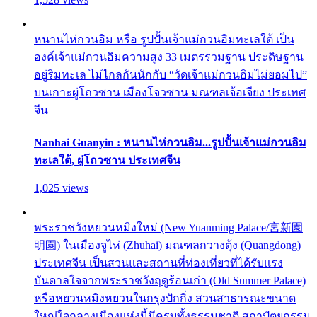
หนานไห่กวนอิม หรือ รูปปั้นเจ้าแม่กวนอิมทะเลใต้ เป็น
องค์เจ้าแม่กวนอิมความสูง 33 เมตรรวมฐาน ประดิษฐาน
อยู่ริมทะเล ไม่ไกลกันนักกับ “วัดเจ้าแม่กวนอิมไม่ยอมไป”
บนเกาะผู่โถวซาน เมืองโจวซาน มณฑลเจ้อเจียง ประเทศ
จีน
Nanhai Guanyin : หนานไห่กวนอิม...รูปปั้นเจ้าแม่กวนอิม
ทะเลใต้, ผู่โถวซาน ประเทศจีน
1,025 views
พระราชวังหยวนหมิงใหม่ (New Yuanming Palace/宮新園
明園) ในเมืองจูไห่ (Zhuhai) มณฑลกวางตุ้ง (Quangdong)
ประเทศจีน เป็นสวนและสถานที่ท่องเที่ยวที่ได้รับแรง
บันดาลใจจากพระราชวังฤดูร้อนเก่า (Old Summer Palace)
หรือหยวนหมิงหยวนในกรุงปักกิ่ง สวนสาธารณะขนาด
ใหญ่ใจกลางเมืองแห่งนี้มีครบทั้งธรรมชาติ สถาปัตยกรรม