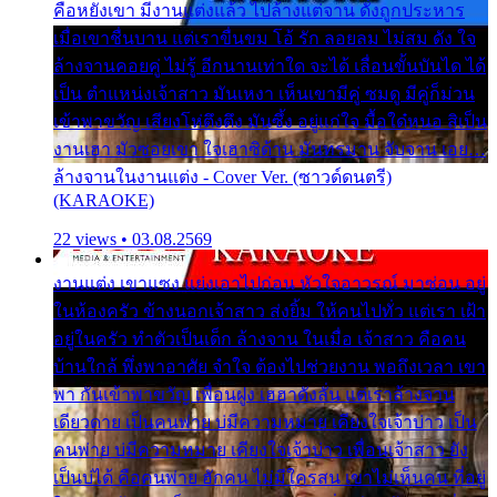
คือหยังเขา มีงานแต่งแล้ว ไปล้างแต่จาน ดั่งถูกประหาร
เมื่อเขาชื่นบาน แต่เราขื่นขม โอ้ รัก ลอยลม ไม่สม ดัง ใจ
ล้างจานคอยคู่ ไม่รู้ อีกนานเท่าใด จะได้ เลื่อนขั้นบันได ได้
เป็น ตำแหน่งเจ้าสาว มันเหงา เห็นเขามีคู่ ซมดู มีคู่ก็ม่วน
เข้าพาขวัญ เสียงโห่ตึงตึง มันซึ้ง อยู่แก่ใจ มื้อใด๋หนอ สิเป็น
งานเฮา มัวซอยเขา ใจเฮาซิด้าน มันทรมาน จับจาน เอย…
ล้างจานในงานแต่ง - Cover Ver. (ซาวด์ดนตรี)
(KARAOKE)
22 views • 03.08.2569
งานแต่ง เขาแซง แย่งเอาไปก่อน หัวใจอาวรณ์ มาซ่อน อยู่
ในห้องครัว ข้างนอกเจ้าสาว ส่งยิ้ม ให้คนไปทั่ว แต่เรา เฝ้า
อยู่ในครัว ทำตัวเป็นเด็ก ล้างจาน ในเมื่อ เจ้าสาว คือคน
บ้านใกล้ พึ่งพาอาศัย จำใจ ต้องไปช่วยงาน พอถึงเวลา เขา
พา กันเข้าพาขวัญ เพื่อนฝูง เฮฮาดังลั่น แต่เราล้างจาน
เดียวดาย เป็นคนพ่าย บ่มีความหมาย เคียงใจเจ้าบ่าว เป็น
คนพ่าย บ่มีความหมาย เคียงใจเจ้าบ่าว เพื่อนเจ้าสาว ยัง
เป็นบ่ได้ คือคนพ่าย ฮักคน ไม่มีใครสน เขาไม่เห็นคน ที่อยู่