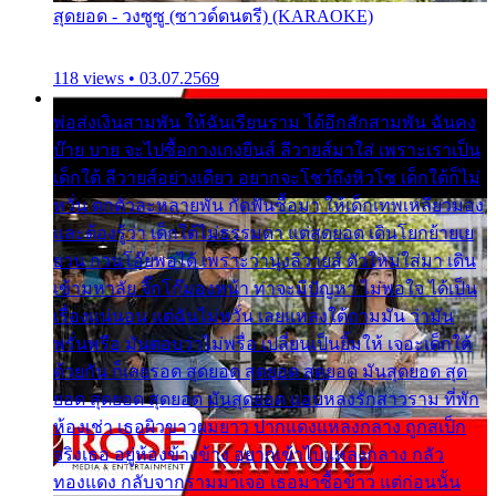
สุดยอด - วงซูซู (ซาวด์ดนตรี) (KARAOKE)
118 views • 03.07.2569
พ่อส่งเงินสามพัน ให้ฉันเรียนราม ได้อีกสักสามพัน ฉันคง
บ๊าย บาย จะไปซื้อกางเกงยีนส์ ลีวายส์มาใส่ เพราะเราเป็น
เด็กใต้ ลีวายส์อย่างเดียว อยากจะโชว์ถึงหิวโซ เด็กใต้ก็ไม่
หวั่น ตกตัวละหลายพัน กัดฟันซื้อมา ให้เด็กเทพเหลียวมอง
และต้องรู้ว่า เด็กใต้ไม่ธรรมดา แต่สุดยอด เดินโยกย้ายเย
ยวน กวนโอ๊ยพอได้ เพราะว่านุ่งลีวายส์ ตัวใหม่ใส่มา เดิน
เข้ามหาลัย จิ๊กโก๊มองหน้า ท่าจะมีปัญหา ไม่พอใจ ได้เป็น
เรื่องแน่นอน แต่ฉันไม่หวั่น เลยแหลงใต้ถามมัน ว่ามัน
พรั่นพรือ มันตอบว่าไม่พรื่อ เปลี่ยนเป็นยิ้มให้ เจอะเด็กใต้
ด้วยกัน ก็เลยรอด สุดยอด สุดยอด สุดยอด มันสุดยอด สุด
ยอด สุดยอด สุดยอด มันสุดยอด แอบหลงรักสาวราม ที่พัก
ห้องเช่า เธอผิวขาวผมยาว ปากแดงแหลงกลาง ถูกสเป็ก
จริงเธอ อยู่ห้องข้างข้าง อยากเข้าไปแหลงกลาง กลัว
ทองแดง กลับจากรามมาเจอ เธอมาซื้อข้าว แต่ก่อนนั้น