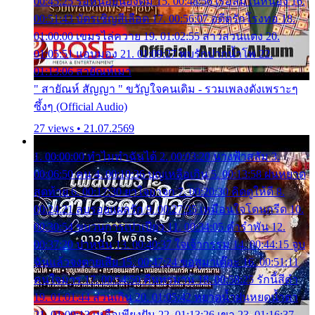
00:45:25 รอหน่อยน้องติ๋ม 15. 00:48:56 เรือล่มในหนอง 16.
00:51:43 บัตรเชิญสีเลือด 17. 00:56:07 อดีตรักโรงทอ 18.
01:00:00 เขมรไล่ควาย 19. 01:02:55 สาวสวนแตง 20.
01:05:51 แอบมอง 21. 01:09:27 พบรักปากน้ำโพ 22.
01:13:06 สายัณห์เมา
" สายัณห์ สัญญา " ขวัญใจคนเดิม - รวมเพลงดังเพราะๆ
ซึ้งๆ (Official Audio)
27 views • 21.07.2569
1. 00:00:00 ทำไมทำฉันได้ 2. 00:03:20 นางฟ้าสลัม 3.
00:06:50 คน 4. 00:10:36 บุญเหลือเกิน 5. 00:13:58 ฝนหยาด
สุดท้าย 6. 00:17:30 ยาใจยาจก 7. 00:20:30 คิดดูให้ดี 8.
00:24:21 ลบรอยแผลรัก 9. 00:27:35 เหมือนใจโดนกรีด 10.
00:30:54 ขบวนการเปาเปียว 11. 00:34:05 คำรำพัน 12.
00:37:20 ปาหนัน 13. 00:40:37 ใจเจ้ากรรม 14. 00:44:15 จูบ
ฉันแล้วจงตายเสีย 15. 00:47:24 ขอสูมาเต๊อะ 16. 00:51:11
คนใจมาร 17. 00:54:50 คืนทรมาน 18. 00:58:25 รักนี้สีดำ
19. 01:01:44 ส่วนเกิน 20. 01:05:42 หยาดน้ำฝนหยดน้ำตา
21. 01:09:13 เหลือเพียงฝัน 22. 01:13:26 เขา 23. 01:16:37