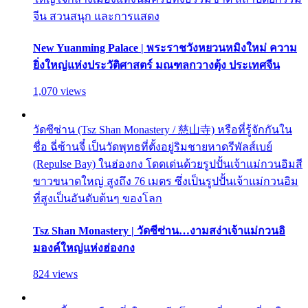
จีน สวนสนุก และการแสดง
New Yuanming Palace | พระราชวังหยวนหมิงใหม่ ความ
ยิ่งใหญ่แห่งประวัติศาสตร์ มณฑลกวางตุ้ง ประเทศจีน
1,070 views
วัดซีซ่าน (Tsz Shan Monastery / 慈山寺) หรือที่รู้จักกันใน
ชื่อ ฉี่ซ้านจี๋ เป็นวัดพุทธที่ตั้งอยู่ริมชายหาดรีพัลส์เบย์
(Repulse Bay) ในฮ่องกง โดดเด่นด้วยรูปปั้นเจ้าแม่กวนอิมสี
ขาวขนาดใหญ่ สูงถึง 76 เมตร ซึ่งเป็นรูปปั้นเจ้าแม่กวนอิม
ที่สูงเป็นอันดับต้นๆ ของโลก
Tsz Shan Monastery | วัดซีซ่าน…งามสง่าเจ้าแม่กวนอิ
มองค์ใหญ่แห่งฮ่องกง
824 views