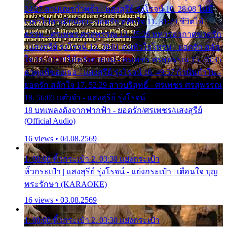
24:27 สามเณรกำพร้า - แสงสุรีย์ รุ่งโรจน์ 10. 28:08 ไม่มี
เวลาไปหาเมียน้อย - ยอดรัก สลักใจ 11. 31:29 ชีวิตไอ้
ธรรม - ศรเพชร ศรสุพรรณ 12. 35:26 ทหารอากาศขาดรัก
- แสงสุรีย์ รุ่งโรจน์ 13. 39:01 คนหัวใจโทรม - ยอดรัก สลัก
ใจ 14. 42:49 ไอ้หวังตายแน่ - ศรเพชร ศรสุพรรณ 15. 46:35
ธาตุแท้ของเธอ - แสงสุรีย์ รุ่งโรจน์ 16. 49:57 กำนันกำใน -
ยอดรัก สลักใจ 17. 52:29 สาวบริสุทธิ์ - ศรเพชร ศรสุพรรณ
18. 56:05 แต๋วจ๋า - แสงสุรีย์ รุ่งโรจน์
18 บทเพลงดังจากฟากฟ้า - ยอดรัก/ศรเพชร/แสงสุรีย์
(Official Audio)
16 views • 04.08.2569
1. 00:00 หิ้วกระเป๋า 2. 03:30 แย่งกระเป๋า
หิ้วกระเป๋า | แสงสุรีย์ รุ่งโรจน์ - แย่งกระเป๋า | เตือนใจ บุญ
พระรักษา (KARAOKE)
16 views • 03.08.2569
1. 00:00 หิ้วกระเป๋า 2. 03:30 แย่งกระเป๋า