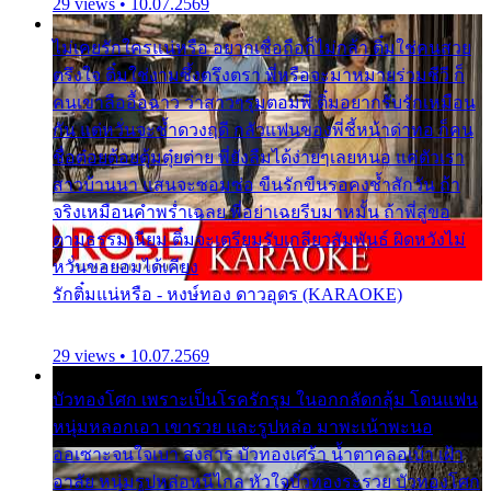
29 views • 10.07.2569
ไม่เคยรักใครแน่หรือ อยากเชื่อถือก็ไม่กล้า ติ๋มใช่คนสวย
ตรึงใจ ติ๋มใช่งามซึ้งตรึงตรา พี่หรือจะมาหมายร่วมชีวี ก็
คนเขาลืออื้อฉาว ว่าสาวๆรุมตอมพี่ ติ๋มอยากรับรักเหมือน
กัน แต่หวั่นจะช้ำดวงฤดี กลัวแฟนของพี่ชี้หน้าด่าทอ ก็คน
ชื่อต๋อยต้อยตุ้มตุ๋ยต่าย พี่ยังลืมได้ง่ายๆเลยหนอ แค่ตัวเรา
สาวบ้านนา แสนจะซอมซ่อ ขืนรักขืนรอคงช้ำสักวัน ถ้า
จริงเหมือนคำพร่ำเฉลย พี่อย่าเฉยรีบมาหมั้น ถ้าพี่สู่ขอ
ตามธรรมเนียม ติ๋มจะเตรียมรับเกลียวสัมพันธ์ ผิดหวังไม่
หวั่นขอยอมได้เคียง
รักติ๋มแน่หรือ - หงษ์ทอง ดาวอุดร (KARAOKE)
29 views • 10.07.2569
บัวทองโศก เพราะเป็นโรครักรุม ในอกกลัดกลุ้ม โดนแฟน
หนุ่มหลอกเอา เขารวย และรูปหล่อ มาพะเน้าพะนอ
ออเซาะจนใจเบา สงสาร บัวทองเศร้า น้ำตาคลอเบ้า เฝ้า
อาลัย หนุ่มรูปหล่อหนีไกล หัวใจบัวทองระรวย บัวทองโศก