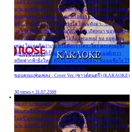
ไมตรี จากแฟนเพลง ทุกทุกที่ ปราณีหลั่งไหล ผมขอฝาก
นาม ยอดรักเอาไว้ โปรดเป็นแรงใจ อย่างนี้เรื่อยไป ขอ อยู่
คู่แฟนเพลง ไม่เคยคิดว่าเก่ง หรือดังกว่าใคร..ใคร พระคุณ
ผู้ฟัง เท่านั้นยิ่งใหญ่ ที่เป็นแรงใจ ให้ผมดังมา.. ขอ องค์เท
วา สถิตฟากฟ้ายิ่งใหญ่ คุ้มภัยให้ท่าน เถิดหนา ขอจงเชื่อ
ใจ ไว้เถิดว่า ตราบชั่วชีวา ไม่ลืมแฟนเพลง ขอ อยู่คู่แฟน
เพลง ไม่เคยคิดว่าเก่ง หรือดังกว่าใคร..ใคร พระคุณผู้ฟัง
เท่านั้นยิ่งใหญ่ ที่เป็นแรงใจ ให้ผมดังมา.. ขอ องค์เทวา
สถิตฟากฟ้ายิ่งใหญ่ คุ้มภัยให้ท่าน เถิดหนา ขอจงเชื่อใจ ไว้
เถิดว่า ตราบชั่วชีวา ไม่ลืมแฟนเพลง
ขอบคุณแฟนเพลง - Cover Ver. (ซาวด์ดนตรี) (KARAOKE)
30 views • 31.07.2569
ขอ กราบ ขอบคุณ.... ที่ได้รับไออุ่น การุณ จากแฟน เพลง
ผมแสนชื่นใจ หายวังเวง เมื่อแฟนเพลง ให้กำลังใจ น้ำใจ
ไมตรี จากแฟนเพลง ทุกทุกที่ ปราณีหลั่งไหล ผมขอฝาก
นาม ยอดรักเอาไว้ โปรดเป็นแรงใจ อย่างนี้เรื่อยไป ขอ อยู่