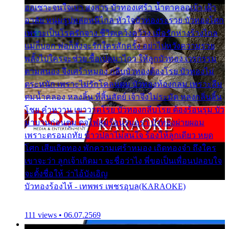
ออเซาะจนใจเบา สงสาร บัวทองเศร้า น้ำตาคลอเบ้า เฝ้า
อาลัย หนุ่มรูปหล่อหนีไกล หัวใจบัวทองระรวย บัวทองโศก
เพราะเป็นโรครักจาง ชีวิตเคว้งคว้าง เมื่อรักห่างร้างไกล
แม่ก็บอก พ่อก็สั่งจะรักใครสักครั้ง อย่าไปหวังความรวย
พลั้งไปใครจะช่วย ซื้อเปลมาไกว ให้ลูกบัวทอง เวรกรรม
ตามสนอง จึงเศร้าหมอง กลีบบัวทองต้องโรย บัวทองไม่
ตระหนัก เพราะไม่รักโคลนตม บัวทองท้องกลม เพราะลืม
ตมน้ำคลอง หลงลิ้น ที่สิ้นสัตย์ เจ้าจึงไม่ระมัด หลงกลิ่นลิ้น
โชย คำหวาน เขาวาดโรย บัวทองกลีบโรย ต้องร้อนรุม บัว
มาบานก่อนตูม ดุจไฟสุมร้อนรุมอุรา บัวทองผ่ายผอม
เพราะตรอมฤทัย ข้าวปลาไม่สนใจ ร้องไห้ลูกเดียว หยุด
โศก เสียเถิดทอง พักความเศร้าหมอง เถิดทองจ๋า ถึงใคร
เขาจะว่า ลูกเจ้าเกิดมา จะชื่อว่าไง พี่ขอเป็นเพื่อนปลอบใจ
จะตั้งชื่อให้ ว่าไอ้บังเอิญ
บัวทองร้องไห้ - เทพพร เพชรอุบล(KARAOKE)
111 views • 06.07.2569