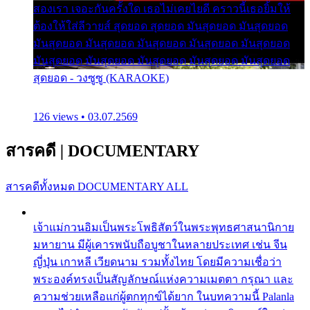
สองเรา เจอะกันครั้งใด เธอไม่เคยไยดี คราวนี้เธอยิ้มให้
ต้องให้ใส่ลีวายส์ สุดยอด สุดยอด มันสุดยอด มันสุดยอด
มันสุดยอด มันสุดยอด มันสุดยอด มันสุดยอด มันสุดยอด
มันสุดยอด มันสุดยอด มันสุดยอด มันสุดยอด มันสุดยอด
สุดยอด - วงซูซู (KARAOKE)
126 views • 03.07.2569
สารคดี
|
DOCUMENTARY
สารคดีทั้งหมด
DOCUMENTARY ALL
เจ้าแม่กวนอิมเป็นพระโพธิสัตว์ในพระพุทธศาสนานิกาย
มหายาน มีผู้เคารพนับถือบูชาในหลายประเทศ เช่น จีน
ญี่ปุ่น เกาหลี เวียดนาม รวมทั้งไทย โดยมีความเชื่อว่า
พระองค์ทรงเป็นสัญลักษณ์แห่งความเมตตา กรุณา และ
ความช่วยเหลือแก่ผู้ตกทุกข์ได้ยาก ในบทความนี้ Palanla