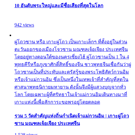
10 อันดับพระใหญ่และมีชื่อเสียงที่สุดในโลก
942 views
ผู่โถวซาน หรือ เกาะผู่โถว เป็นเกาะเล็กๆ ที่ตั้งอยู่ในส่วน
ตะวันออกของเมืองโจวซาน มณฑลเจ้อเจียง ประเทศจีน
โดยอยู่ทางตอนใต้ของนครเซี่ยงไฮ้ ผู่โถวซานเป็น 1 ใน 4
พุทธคีรีหรือภูเขาศักดิ์สิทธิ์ของจีน ชาวพุทธจีนเชื่อกันว่าผู่
โถวซานเป็นที่ประทับและตรัสรู้ของพระโพธิสัตว์กวนอิม
หรือเจ้าแม่กวนอิม ซึ่งเป็นหนึ่งในเทพเจ้าที่สำคัญที่สุดใน
ศาสนาพุทธนิกายมหายาน ดังนั้นจึงมีผู้แสวงบุญจากทั่ว
โลก โดยเฉพาะผู้ที่ศรัทธาในเจ้าแม่กวนอิมเดินทางมาที่
เกาะแห่งนี้เพื่อสักการะขอพรอยู่โดยตลอด
รวม 5 วัดสำคัญแห่งถิ่นกำเนิดเจ้าแม่กวนอิม | เกาะผู่โถว
ซาน มณฑลเจ้อเจียง ประเทศจีน
1,528 views