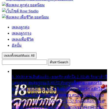
เพลงลูกทุ่ง
เพลงลูกกรุง
เพลงเพื่อชีวิต
อัลบั้ม
เพลงทั้งหมด
Music All
ค้นหา
Search
1. 00:00 สามสิบยังแจ๋ว - ยอดรัก สลักใจ 2. 02:49 รักมาห้าปี
- ศรเพชร ศรสุพรรณ 3. 05:57 รักสาวเสื้อลาย - แสงสุรีย์
รุ่งโรจน์ 4. 09:51 รักสะท้านดินสะเทือน - ยอดรัก สลักใจ 5.
12:23 มอเตอร์ไซค์ทำหล่น - ศรเพชร ศรสุพรรณ 6. 14:49
หิ้วกระเป๋า - แสงสุรีย์ รุ่งโรจน์ 7. 17:57 รักเผื่อเลือก - ยอด
รัก สลักใจ 8. 21:21 น้ำตาไอ้หนุ่ม - ศรเพชร ศรสุพรรณ 9.