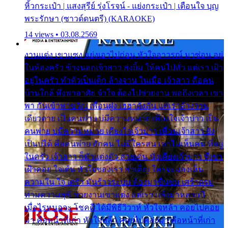
หิ้วกระเป๋า | แสงสุรีย์ รุ่งโรจน์ - แย่งกระเป๋า | เตือนใจ บุญ
พระรักษา (ซาวด์ดนตรี) (KARAOKE)
14 views • 03.08.2569
งานแต่ง เขาแซง แย่งเอาไปก่อน หัวใจอาวรณ์ มาซ่อน อยู่
ในห้องครัว ข้างนอกเจ้าสาว ส่งยิ้ม ให้คนไปทั่ว แต่เรา เฝ้า
อยู่ในครัว ทำตัวเป็นเด็ก ล้างจาน ในเมื่อ เจ้าสาว คือคน
บ้านใกล้ พึ่งพาอาศัย จำใจ ต้องไปช่วยงาน พอถึงเวลา เขา
พา กันเข้าพาขวัญ เพื่อนฝูง เฮฮาดังลั่น แต่เราล้างจาน
เดียวดาย เป็นคนพ่าย บ่มีความหมาย เคียงใจเจ้าบ่าว เป็น
คนพ่าย บ่มีความหมาย เคียงใจเจ้าบ่าว เพื่อนเจ้าสาว ยัง
เป็นบ่ได้ คือคนพ่าย ฮักคน ไม่มีใครสน เขาไม่เห็นคน ที่อยู่
ในครัว เจ้าสาว ก็มัวแต่งตัว สวยเด่น นั่งเคียงเจ้าบ่าว ที่เขา
เฝ้าคอย ใจเต้น หัวใจของเรา ลำเค็ญ ใครจะมองเห็น
ความใน ใจ เศร้า มันร้าวระบม ต้องมาขื่นขม เศร้าตรม
ท่ามความสุขี ช่วยงานเขาแต่ง แต่เรา แล้งมาหลายปี
เมื่อไรหนอจะ โชคดี ได้มีพิธีวิวาห์ หัวใจหล้า คอยไปคอย
มา คือหน้าที่เก่า หัวใจหล้า คอยไปคอยมา คือหน้าที่เก่า