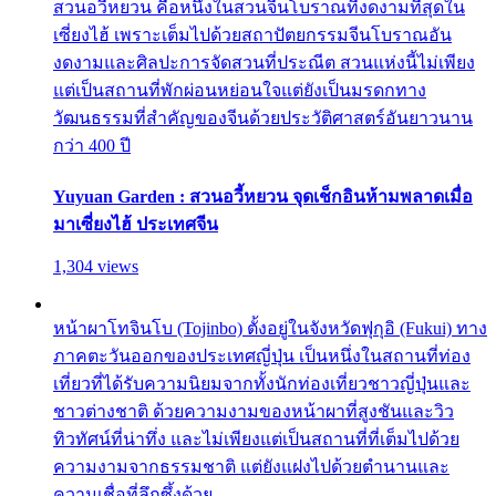
สวนอวี้หยวน คือหนึ่งในสวนจีนโบราณที่งดงามที่สุดใน
เซี่ยงไฮ้ เพราะเต็มไปด้วยสถาปัตยกรรมจีนโบราณอัน
งดงามและศิลปะการจัดสวนที่ประณีต สวนแห่งนี้ไม่เพียง
แต่เป็นสถานที่พักผ่อนหย่อนใจแต่ยังเป็นมรดกทาง
วัฒนธรรมที่สำคัญของจีนด้วยประวัติศาสตร์อันยาวนาน
กว่า 400 ปี
Yuyuan Garden : สวนอวี้หยวน จุดเช็กอินห้ามพลาดเมื่อ
มาเซี่ยงไฮ้ ประเทศจีน
1,304 views
หน้าผาโทจินโบ (Tojinbo) ตั้งอยู่ในจังหวัดฟุกุอิ (Fukui) ทาง
ภาคตะวันออกของประเทศญี่ปุ่น เป็นหนึ่งในสถานที่ท่อง
เที่ยวที่ได้รับความนิยมจากทั้งนักท่องเที่ยวชาวญี่ปุ่นและ
ชาวต่างชาติ ด้วยความงามของหน้าผาที่สูงชันและวิว
ทิวทัศน์ที่น่าทึ่ง และไม่เพียงแต่เป็นสถานที่ที่เต็มไปด้วย
ความงามจากธรรมชาติ แต่ยังแฝงไปด้วยตำนานและ
ความเชื่อที่ลึกซึ้งด้วย