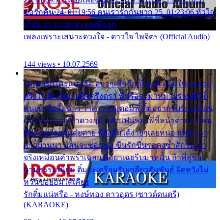
ขอรักคืน 24. 01:19:56 คนเรารักกันยาก 25. 01:23:06 หัวใจ
เถื่อน 26. 01:26:45 อยู่เพื่อลูก
เพลงเพราะเสนาะดวงใจ - ดาวใจ ไพจิตร (Official Audio)
144 views • 10.07.2569
ไม่เคยรักใครแน่หรือ อยากเชื่อถือก็ไม่กล้า ติ๋มใช่คนสวย
ตรึงใจ ติ๋มใช่งามซึ้งตรึงตรา พี่หรือจะมาหมายร่วมชีวี ก็
คนเขาลืออื้อฉาว ว่าสาวๆรุมตอมพี่ ติ๋มอยากรับรักเหมือน
กัน แต่หวั่นจะช้ำดวงฤดี กลัวแฟนของพี่ชี้หน้าด่าทอ ก็คน
ชื่อต๋อยต้อยตุ้มตุ๋ยต่าย พี่ยังลืมได้ง่ายๆเลยหนอ แค่ตัวเรา
สาวบ้านนา แสนจะซอมซ่อ ขืนรักขืนรอคงช้ำสักวัน ถ้า
จริงเหมือนคำพร่ำเฉลย พี่อย่าเฉยรีบมาหมั้น ถ้าพี่สู่ขอ
ตามธรรมเนียม ติ๋มจะเตรียมรับเกลียวสัมพันธ์ ผิดหวังไม่
หวั่นขอยอมได้เคียง
รักติ๋มแน่หรือ - หงษ์ทอง ดาวอุดร (ซาวด์ดนตรี)
(KARAOKE)