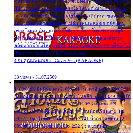
คู่แฟนเพลง ไม่เคยคิดว่าเก่ง หรือดังกว่าใคร..ใคร พระคุณ
ผู้ฟัง เท่านั้นยิ่งใหญ่ ที่เป็นแรงใจ ให้ผมดังมา.. ขอ องค์เท
วา สถิตฟากฟ้ายิ่งใหญ่ คุ้มภัยให้ท่าน เถิดหนา ขอจงเชื่อ
ใจ ไว้เถิดว่า ตราบชั่วชีวา ไม่ลืมแฟนเพลง ขอ อยู่คู่แฟน
เพลง ไม่เคยคิดว่าเก่ง หรือดังกว่าใคร..ใคร พระคุณผู้ฟัง
เท่านั้นยิ่งใหญ่ ที่เป็นแรงใจ ให้ผมดังมา.. ขอ องค์เทวา
สถิตฟากฟ้ายิ่งใหญ่ คุ้มภัยให้ท่าน เถิดหนา ขอจงเชื่อใจ ไว้
เถิดว่า ตราบชั่วชีวา ไม่ลืมแฟนเพลง
ขอบคุณแฟนเพลง - Cover Ver. (KARAOKE)
33 views • 31.07.2569
1. 00:00:00 ยินดีรับเดน 2. 00:03:44 น้ำตาอีสาน 3. 00:07:51
กิ่งทองใบหยก 4. 00:10:35 น้ำนิ่งไหลลึก 5. 00:13:49 ลานรัก
ลานเท 6. 00:17:06 จำใจจาก 7. 00:20:53 คืนฝนตก 8.
00:25:16 น้ำลงเดือนยี่ 9. 00:28:47 โสนน้อยเรือนงาม 10.
00:32:29 ตอไม้ที่ตายแล้ว 11. 00:35:41 น้ำกรดแช่เย็น 12.
00:39:08 อยากฟังซ้ำ 13. 00:42:32 รู้ว่าเขาหลอก 14.