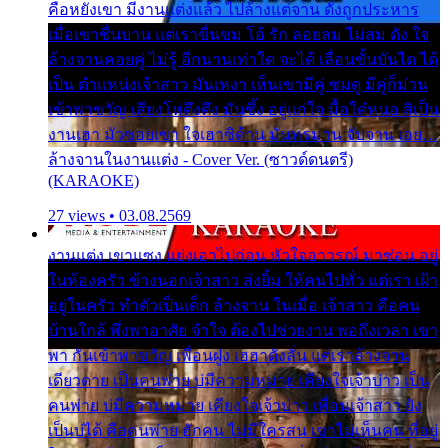
คือหยังเขา มีงานแต่งแล้ว ไปล้างแต่จาน ดั่งถูกประหาร
เมื่อเขาชื่นบาน แต่เราขื่นขม โอ้ รัก ลอยลม ไม่สม ดัง ใจ
ล้างจานคอยคู่ ไม่รู้ อีกนานเท่าใด จะได้ เลื่อนขั้นบันได ได้
เป็น ตำแหน่งเจ้าสาว มันเหงา เห็นเขามีคู่ ซมดู มีคู่ก็ม่วน
เข้าพาขวัญ เสียงโห่ตึงตึง มันซึ้ง อยู่แก่ใจ มื้อใด๋หนอ สิเป็น
งานเฮา มัวซอยเขา ใจเฮาซิด้าน มันทรมาน จับจาน เอย…
ล้างจานในงานแต่ง - Cover Ver. (ซาวด์ดนตรี)
(KARAOKE)
27 views • 03.08.2569
งานแต่ง เขาแซง แย่งเอาไปก่อน หัวใจอาวรณ์ มาซ่อน อยู่
ในห้องครัว ข้างนอกเจ้าสาว ส่งยิ้ม ให้คนไปทั่ว แต่เรา เฝ้า
อยู่ในครัว ทำตัวเป็นเด็ก ล้างจาน ในเมื่อ เจ้าสาว คือคน
บ้านใกล้ พึ่งพาอาศัย จำใจ ต้องไปช่วยงาน พอถึงเวลา เขา
พา กันเข้าพาขวัญ เพื่อนฝูง เฮฮาดังลั่น แต่เราล้างจาน
เดียวดาย เป็นคนพ่าย บ่มีความหมาย เคียงใจเจ้าบ่าว เป็น
คนพ่าย บ่มีความหมาย เคียงใจเจ้าบ่าว เพื่อนเจ้าสาว ยัง
เป็นบ่ได้ คือคนพ่าย ฮักคน ไม่มีใครสน เขาไม่เห็นคน ที่อยู่