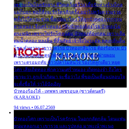
เพราะเป็นโรครักจาง ชีวิตเคว้งคว้าง เมื่อรักห่างร้างไกล
แม่ก็บอก พ่อก็สั่งจะรักใครสักครั้ง อย่าไปหวังความรวย
พลั้งไปใครจะช่วย ซื้อเปลมาไกว ให้ลูกบัวทอง เวรกรรม
ตามสนอง จึงเศร้าหมอง กลีบบัวทองต้องโรย บัวทองไม่
ตระหนัก เพราะไม่รักโคลนตม บัวทองท้องกลม เพราะลืม
ตมน้ำคลอง หลงลิ้น ที่สิ้นสัตย์ เจ้าจึงไม่ระมัด หลงกลิ่นลิ้น
โชย คำหวาน เขาวาดโรย บัวทองกลีบโรย ต้องร้อนรุม บัว
มาบานก่อนตูม ดุจไฟสุมร้อนรุมอุรา บัวทองผ่ายผอม
เพราะตรอมฤทัย ข้าวปลาไม่สนใจ ร้องไห้ลูกเดียว หยุด
โศก เสียเถิดทอง พักความเศร้าหมอง เถิดทองจ๋า ถึงใคร
เขาจะว่า ลูกเจ้าเกิดมา จะชื่อว่าไง พี่ขอเป็นเพื่อนปลอบใจ
จะตั้งชื่อให้ ว่าไอ้บังเอิญ
บัวทองร้องไห้ - เทพพร เพชรอุบล (ซาวด์ดนตรี)
(KARAOKE)
94 views • 06.07.2569
บัวทองโศก เพราะเป็นโรครักรุม ในอกกลัดกลุ้ม โดนแฟน
หนุ่มหลอกเอา เขารวย และรูปหล่อ มาพะเน้าพะนอ