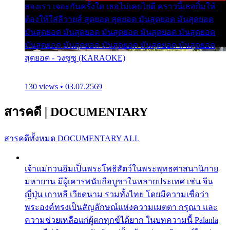
สองเรา เจอะกันครั้งใด เธอไม่เคยไยดี คราวนี้เธอยิ้มให้
ต้องให้ใส่ลีวายส์ สุดยอด สุดยอด มันสุดยอด มันสุดยอด
มันสุดยอด มันสุดยอด มันสุดยอด มันสุดยอด มันสุดยอด
มันสุดยอด มันสุดยอด มันสุดยอด มันสุดยอด มันสุดยอด
สุดยอด - วงซูซู (KARAOKE)
130 views • 03.07.2569
สารคดี
|
DOCUMENTARY
สารคดีทั้งหมด
DOCUMENTARY ALL
เจ้าแม่กวนอิมเป็นพระโพธิสัตว์ในพระพุทธศาสนานิกาย
มหายาน มีผู้เคารพนับถือบูชาในหลายประเทศ เช่น จีน
ญี่ปุ่น เกาหลี เวียดนาม รวมทั้งไทย โดยมีความเชื่อว่า
พระองค์ทรงเป็นสัญลักษณ์แห่งความเมตตา กรุณา และ
ความช่วยเหลือแก่ผู้ตกทุกข์ได้ยาก ในบทความนี้ Palanla