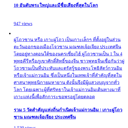
10 อันดับพระใหญ่และมีชื่อเสียงที่สุดในโลก
947 views
ผู่โถวซาน หรือ เกาะผู่โถว เป็นเกาะเล็กๆ ที่ตั้งอยู่ในส่วน
ตะวันออกของเมืองโจวซาน มณฑลเจ้อเจียง ประเทศจีน
โดยอยู่ทางตอนใต้ของนครเซี่ยงไฮ้ ผู่โถวซานเป็น 1 ใน 4
พุทธคีรีหรือภูเขาศักดิ์สิทธิ์ของจีน ชาวพุทธจีนเชื่อกันว่าผู่
โถวซานเป็นที่ประทับและตรัสรู้ของพระโพธิสัตว์กวนอิม
หรือเจ้าแม่กวนอิม ซึ่งเป็นหนึ่งในเทพเจ้าที่สำคัญที่สุดใน
ศาสนาพุทธนิกายมหายาน ดังนั้นจึงมีผู้แสวงบุญจากทั่ว
โลก โดยเฉพาะผู้ที่ศรัทธาในเจ้าแม่กวนอิมเดินทางมาที่
เกาะแห่งนี้เพื่อสักการะขอพรอยู่โดยตลอด
รวม 5 วัดสำคัญแห่งถิ่นกำเนิดเจ้าแม่กวนอิม | เกาะผู่โถว
ซาน มณฑลเจ้อเจียง ประเทศจีน
1,530 views