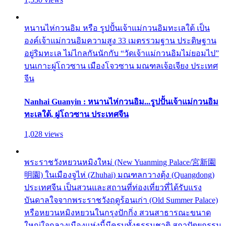
หนานไห่กวนอิม หรือ รูปปั้นเจ้าแม่กวนอิมทะเลใต้ เป็น
องค์เจ้าแม่กวนอิมความสูง 33 เมตรรวมฐาน ประดิษฐาน
อยู่ริมทะเล ไม่ไกลกันนักกับ “วัดเจ้าแม่กวนอิมไม่ยอมไป”
บนเกาะผู่โถวซาน เมืองโจวซาน มณฑลเจ้อเจียง ประเทศ
จีน
Nanhai Guanyin : หนานไห่กวนอิม...รูปปั้นเจ้าแม่กวนอิม
ทะเลใต้, ผู่โถวซาน ประเทศจีน
1,028 views
พระราชวังหยวนหมิงใหม่ (New Yuanming Palace/宮新園
明園) ในเมืองจูไห่ (Zhuhai) มณฑลกวางตุ้ง (Quangdong)
ประเทศจีน เป็นสวนและสถานที่ท่องเที่ยวที่ได้รับแรง
บันดาลใจจากพระราชวังฤดูร้อนเก่า (Old Summer Palace)
หรือหยวนหมิงหยวนในกรุงปักกิ่ง สวนสาธารณะขนาด
ใหญ่ใจกลางเมืองแห่งนี้มีครบทั้งธรรมชาติ สถาปัตยกรรม