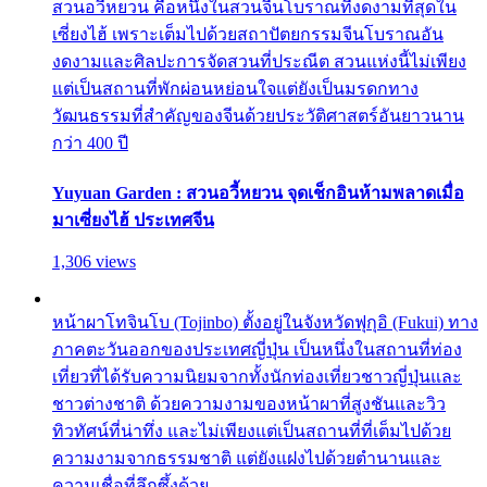
สวนอวี้หยวน คือหนึ่งในสวนจีนโบราณที่งดงามที่สุดใน
เซี่ยงไฮ้ เพราะเต็มไปด้วยสถาปัตยกรรมจีนโบราณอัน
งดงามและศิลปะการจัดสวนที่ประณีต สวนแห่งนี้ไม่เพียง
แต่เป็นสถานที่พักผ่อนหย่อนใจแต่ยังเป็นมรดกทาง
วัฒนธรรมที่สำคัญของจีนด้วยประวัติศาสตร์อันยาวนาน
กว่า 400 ปี
Yuyuan Garden : สวนอวี้หยวน จุดเช็กอินห้ามพลาดเมื่อ
มาเซี่ยงไฮ้ ประเทศจีน
1,306 views
หน้าผาโทจินโบ (Tojinbo) ตั้งอยู่ในจังหวัดฟุกุอิ (Fukui) ทาง
ภาคตะวันออกของประเทศญี่ปุ่น เป็นหนึ่งในสถานที่ท่อง
เที่ยวที่ได้รับความนิยมจากทั้งนักท่องเที่ยวชาวญี่ปุ่นและ
ชาวต่างชาติ ด้วยความงามของหน้าผาที่สูงชันและวิว
ทิวทัศน์ที่น่าทึ่ง และไม่เพียงแต่เป็นสถานที่ที่เต็มไปด้วย
ความงามจากธรรมชาติ แต่ยังแฝงไปด้วยตำนานและ
ความเชื่อที่ลึกซึ้งด้วย