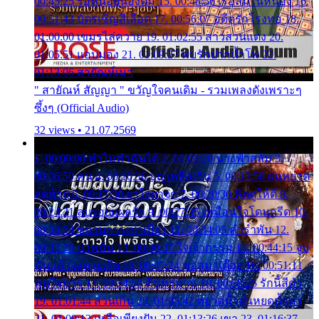
00:45:25 รอหน่อยน้องติ๋ม 15. 00:48:56 เรือล่มในหนอง 16.
00:51:43 บัตรเชิญสีเลือด 17. 00:56:07 อดีตรักโรงทอ 18.
01:00:00 เขมรไล่ควาย 19. 01:02:55 สาวสวนแตง 20.
01:05:51 แอบมอง 21. 01:09:27 พบรักปากน้ำโพ 22.
01:13:06 สายัณห์เมา
" สายัณห์ สัญญา " ขวัญใจคนเดิม - รวมเพลงดังเพราะๆ
ซึ้งๆ (Official Audio)
32 views • 21.07.2569
1. 00:00:00 ทำไมทำฉันได้ 2. 00:03:20 นางฟ้าสลัม 3.
00:06:50 คน 4. 00:10:36 บุญเหลือเกิน 5. 00:13:58 ฝนหยาด
สุดท้าย 6. 00:17:30 ยาใจยาจก 7. 00:20:30 คิดดูให้ดี 8.
00:24:21 ลบรอยแผลรัก 9. 00:27:35 เหมือนใจโดนกรีด 10.
00:30:54 ขบวนการเปาเปียว 11. 00:34:05 คำรำพัน 12.
00:37:20 ปาหนัน 13. 00:40:37 ใจเจ้ากรรม 14. 00:44:15 จูบ
ฉันแล้วจงตายเสีย 15. 00:47:24 ขอสูมาเต๊อะ 16. 00:51:11
คนใจมาร 17. 00:54:50 คืนทรมาน 18. 00:58:25 รักนี้สีดำ
19. 01:01:44 ส่วนเกิน 20. 01:05:42 หยาดน้ำฝนหยดน้ำตา
21. 01:09:13 เหลือเพียงฝัน 22. 01:13:26 เขา 23. 01:16:37