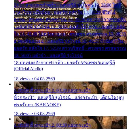
24:27 สามเณรกำพร้า - แสงสุรีย์ รุ่งโรจน์ 10. 28:08 ไม่มี
เวลาไปหาเมียน้อย - ยอดรัก สลักใจ 11. 31:29 ชีวิตไอ้
ธรรม - ศรเพชร ศรสุพรรณ 12. 35:26 ทหารอากาศขาดรัก
- แสงสุรีย์ รุ่งโรจน์ 13. 39:01 คนหัวใจโทรม - ยอดรัก สลัก
ใจ 14. 42:49 ไอ้หวังตายแน่ - ศรเพชร ศรสุพรรณ 15. 46:35
ธาตุแท้ของเธอ - แสงสุรีย์ รุ่งโรจน์ 16. 49:57 กำนันกำใน -
ยอดรัก สลักใจ 17. 52:29 สาวบริสุทธิ์ - ศรเพชร ศรสุพรรณ
18. 56:05 แต๋วจ๋า - แสงสุรีย์ รุ่งโรจน์
18 บทเพลงดังจากฟากฟ้า - ยอดรัก/ศรเพชร/แสงสุรีย์
(Official Audio)
18 views • 04.08.2569
1. 00:00 หิ้วกระเป๋า 2. 03:30 แย่งกระเป๋า
หิ้วกระเป๋า | แสงสุรีย์ รุ่งโรจน์ - แย่งกระเป๋า | เตือนใจ บุญ
พระรักษา (KARAOKE)
18 views • 03.08.2569
1. 00:00 หิ้วกระเป๋า 2. 03:30 แย่งกระเป๋า