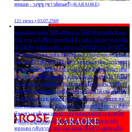
สุดยอด - วงซูซู (ซาวด์ดนตรี) (KARAOKE)
121 views • 03.07.2569
พ่อส่งเงินสามพัน ให้ฉันเรียนราม ได้อีกสักสามพัน ฉันคง
บ๊าย บาย จะไปซื้อกางเกงยีนส์ ลีวายส์มาใส่ เพราะเราเป็น
เด็กใต้ ลีวายส์อย่างเดียว อยากจะโชว์ถึงหิวโซ เด็กใต้ก็ไม่
หวั่น ตกตัวละหลายพัน กัดฟันซื้อมา ให้เด็กเทพเหลียวมอง
และต้องรู้ว่า เด็กใต้ไม่ธรรมดา แต่สุดยอด เดินโยกย้ายเย
ยวน กวนโอ๊ยพอได้ เพราะว่านุ่งลีวายส์ ตัวใหม่ใส่มา เดิน
เข้ามหาลัย จิ๊กโก๊มองหน้า ท่าจะมีปัญหา ไม่พอใจ ได้เป็น
เรื่องแน่นอน แต่ฉันไม่หวั่น เลยแหลงใต้ถามมัน ว่ามัน
พรั่นพรือ มันตอบว่าไม่พรื่อ เปลี่ยนเป็นยิ้มให้ เจอะเด็กใต้
ด้วยกัน ก็เลยรอด สุดยอด สุดยอด สุดยอด มันสุดยอด สุด
ยอด สุดยอด สุดยอด มันสุดยอด แอบหลงรักสาวราม ที่พัก
ห้องเช่า เธอผิวขาวผมยาว ปากแดงแหลงกลาง ถูกสเป็ก
จริงเธอ อยู่ห้องข้างข้าง อยากเข้าไปแหลงกลาง กลัว
ทองแดง กลับจากรามมาเจอ เธอมาซื้อข้าว แต่ก่อนนั้น