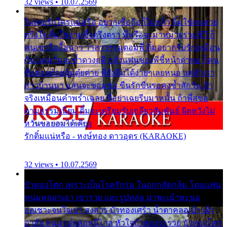
32 views • 10.07.2569
ไม่เคยรักใครแน่หรือ อยากเชื่อถือก็ไม่กล้า ติ๋มใช่คนสวย
ตรึงใจ ติ๋มใช่งามซึ้งตรึงตรา พี่หรือจะมาหมายร่วมชีวี ก็
คนเขาลืออื้อฉาว ว่าสาวๆรุมตอมพี่ ติ๋มอยากรับรักเหมือน
กัน แต่หวั่นจะช้ำดวงฤดี กลัวแฟนของพี่ชี้หน้าด่าทอ ก็คน
ชื่อต๋อยต้อยตุ้มตุ๋ยต่าย พี่ยังลืมได้ง่ายๆเลยหนอ แค่ตัวเรา
สาวบ้านนา แสนจะซอมซ่อ ขืนรักขืนรอคงช้ำสักวัน ถ้า
จริงเหมือนคำพร่ำเฉลย พี่อย่าเฉยรีบมาหมั้น ถ้าพี่สู่ขอ
ตามธรรมเนียม ติ๋มจะเตรียมรับเกลียวสัมพันธ์ ผิดหวังไม่
หวั่นขอยอมได้เคียง
รักติ๋มแน่หรือ - หงษ์ทอง ดาวอุดร (KARAOKE)
32 views • 10.07.2569
บัวทองโศก เพราะเป็นโรครักรุม ในอกกลัดกลุ้ม โดนแฟน
หนุ่มหลอกเอา เขารวย และรูปหล่อ มาพะเน้าพะนอ
ออเซาะจนใจเบา สงสาร บัวทองเศร้า น้ำตาคลอเบ้า เฝ้า
อาลัย หนุ่มรูปหล่อหนีไกล หัวใจบัวทองระรวย บัวทองโศก