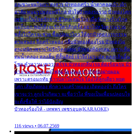
ออเซาะจนใจเบา สงสาร บัวทองเศร้า น้ำตาคลอเบ้า เฝ้า
อาลัย หนุ่มรูปหล่อหนีไกล หัวใจบัวทองระรวย บัวทองโศก
เพราะเป็นโรครักจาง ชีวิตเคว้งคว้าง เมื่อรักห่างร้างไกล
แม่ก็บอก พ่อก็สั่งจะรักใครสักครั้ง อย่าไปหวังความรวย
พลั้งไปใครจะช่วย ซื้อเปลมาไกว ให้ลูกบัวทอง เวรกรรม
ตามสนอง จึงเศร้าหมอง กลีบบัวทองต้องโรย บัวทองไม่
ตระหนัก เพราะไม่รักโคลนตม บัวทองท้องกลม เพราะลืม
ตมน้ำคลอง หลงลิ้น ที่สิ้นสัตย์ เจ้าจึงไม่ระมัด หลงกลิ่นลิ้น
โชย คำหวาน เขาวาดโรย บัวทองกลีบโรย ต้องร้อนรุม บัว
มาบานก่อนตูม ดุจไฟสุมร้อนรุมอุรา บัวทองผ่ายผอม
เพราะตรอมฤทัย ข้าวปลาไม่สนใจ ร้องไห้ลูกเดียว หยุด
โศก เสียเถิดทอง พักความเศร้าหมอง เถิดทองจ๋า ถึงใคร
เขาจะว่า ลูกเจ้าเกิดมา จะชื่อว่าไง พี่ขอเป็นเพื่อนปลอบใจ
จะตั้งชื่อให้ ว่าไอ้บังเอิญ
บัวทองร้องไห้ - เทพพร เพชรอุบล(KARAOKE)
116 views • 06.07.2569