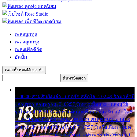
เพลงลูกทุ่ง
เพลงลูกกรุง
เพลงเพื่อชีวิต
อัลบั้ม
เพลงทั้งหมด
Music All
ค้นหา
Search
1. 00:00 สามสิบยังแจ๋ว - ยอดรัก สลักใจ 2. 02:49 รักมาห้าปี
- ศรเพชร ศรสุพรรณ 3. 05:57 รักสาวเสื้อลาย - แสงสุรีย์
รุ่งโรจน์ 4. 09:51 รักสะท้านดินสะเทือน - ยอดรัก สลักใจ 5.
12:23 มอเตอร์ไซค์ทำหล่น - ศรเพชร ศรสุพรรณ 6. 14:49
หิ้วกระเป๋า - แสงสุรีย์ รุ่งโรจน์ 7. 17:57 รักเผื่อเลือก - ยอด
รัก สลักใจ 8. 21:21 น้ำตาไอ้หนุ่ม - ศรเพชร ศรสุพรรณ 9.