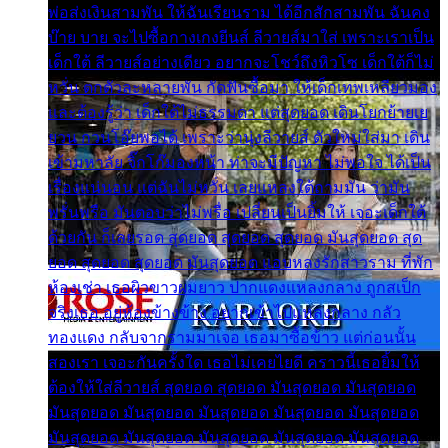
พ่อส่งเงินสามพัน ให้ฉันเรียนราม ได้อีกสักสามพัน ฉันคง
บ๊าย บาย จะไปซื้อกางเกงยีนส์ ลีวายส์มาใส่ เพราะเราเป็น
เด็กใต้ ลีวายส์อย่างเดียว อยากจะโชว์ถึงหิวโซ เด็กใต้ก็ไม่
หวั่น ตกตัวละหลายพัน กัดฟันซื้อมา ให้เด็กเทพเหลียวมอง
และต้องรู้ว่า เด็กใต้ไม่ธรรมดา แต่สุดยอด เดินโยกย้ายเย
ยวน กวนโอ๊ยพอได้ เพราะว่านุ่งลีวายส์ ตัวใหม่ใส่มา เดิน
เข้ามหาลัย จิ๊กโก๊มองหน้า ท่าจะมีปัญหา ไม่พอใจ ได้เป็น
เรื่องแน่นอน แต่ฉันไม่หวั่น เลยแหลงใต้ถามมัน ว่ามัน
พรั่นพรือ มันตอบว่าไม่พรื่อ เปลี่ยนเป็นยิ้มให้ เจอะเด็กใต้
ด้วยกัน ก็เลยรอด สุดยอด สุดยอด สุดยอด มันสุดยอด สุด
ยอด สุดยอด สุดยอด มันสุดยอด แอบหลงรักสาวราม ที่พัก
ห้องเช่า เธอผิวขาวผมยาว ปากแดงแหลงกลาง ถูกสเป็ก
จริงเธอ อยู่ห้องข้างข้าง อยากเข้าไปแหลงกลาง กลัว
ทองแดง กลับจากรามมาเจอ เธอมาซื้อข้าว แต่ก่อนนั้น
สองเรา เจอะกันครั้งใด เธอไม่เคยไยดี คราวนี้เธอยิ้มให้
ต้องให้ใส่ลีวายส์ สุดยอด สุดยอด มันสุดยอด มันสุดยอด
มันสุดยอด มันสุดยอด มันสุดยอด มันสุดยอด มันสุดยอด
มันสุดยอด มันสุดยอด มันสุดยอด มันสุดยอด มันสุดยอด