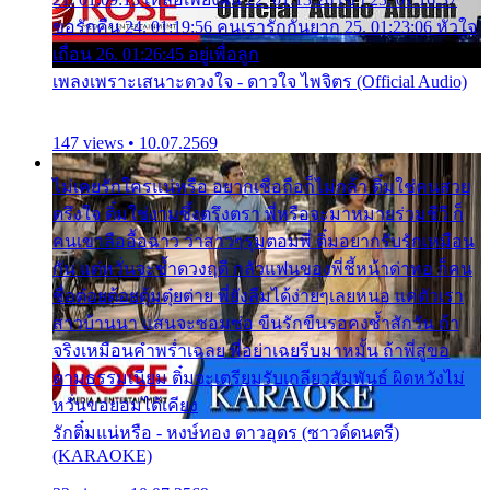
ขอรักคืน 24. 01:19:56 คนเรารักกันยาก 25. 01:23:06 หัวใจ
เถื่อน 26. 01:26:45 อยู่เพื่อลูก
เพลงเพราะเสนาะดวงใจ - ดาวใจ ไพจิตร (Official Audio)
147 views • 10.07.2569
ไม่เคยรักใครแน่หรือ อยากเชื่อถือก็ไม่กล้า ติ๋มใช่คนสวย
ตรึงใจ ติ๋มใช่งามซึ้งตรึงตรา พี่หรือจะมาหมายร่วมชีวี ก็
คนเขาลืออื้อฉาว ว่าสาวๆรุมตอมพี่ ติ๋มอยากรับรักเหมือน
กัน แต่หวั่นจะช้ำดวงฤดี กลัวแฟนของพี่ชี้หน้าด่าทอ ก็คน
ชื่อต๋อยต้อยตุ้มตุ๋ยต่าย พี่ยังลืมได้ง่ายๆเลยหนอ แค่ตัวเรา
สาวบ้านนา แสนจะซอมซ่อ ขืนรักขืนรอคงช้ำสักวัน ถ้า
จริงเหมือนคำพร่ำเฉลย พี่อย่าเฉยรีบมาหมั้น ถ้าพี่สู่ขอ
ตามธรรมเนียม ติ๋มจะเตรียมรับเกลียวสัมพันธ์ ผิดหวังไม่
หวั่นขอยอมได้เคียง
รักติ๋มแน่หรือ - หงษ์ทอง ดาวอุดร (ซาวด์ดนตรี)
(KARAOKE)