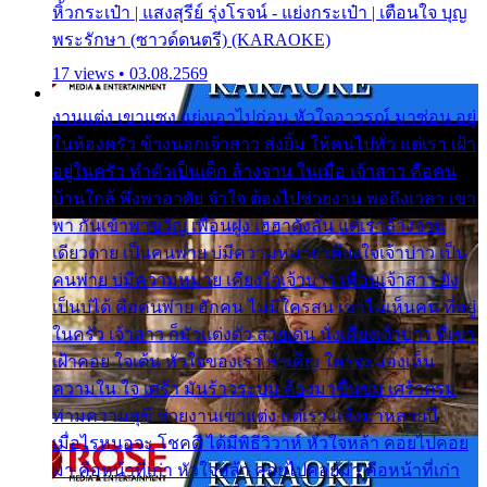
หิ้วกระเป๋า | แสงสุรีย์ รุ่งโรจน์ - แย่งกระเป๋า | เตือนใจ บุญ
พระรักษา (ซาวด์ดนตรี) (KARAOKE)
17 views • 03.08.2569
งานแต่ง เขาแซง แย่งเอาไปก่อน หัวใจอาวรณ์ มาซ่อน อยู่
ในห้องครัว ข้างนอกเจ้าสาว ส่งยิ้ม ให้คนไปทั่ว แต่เรา เฝ้า
อยู่ในครัว ทำตัวเป็นเด็ก ล้างจาน ในเมื่อ เจ้าสาว คือคน
บ้านใกล้ พึ่งพาอาศัย จำใจ ต้องไปช่วยงาน พอถึงเวลา เขา
พา กันเข้าพาขวัญ เพื่อนฝูง เฮฮาดังลั่น แต่เราล้างจาน
เดียวดาย เป็นคนพ่าย บ่มีความหมาย เคียงใจเจ้าบ่าว เป็น
คนพ่าย บ่มีความหมาย เคียงใจเจ้าบ่าว เพื่อนเจ้าสาว ยัง
เป็นบ่ได้ คือคนพ่าย ฮักคน ไม่มีใครสน เขาไม่เห็นคน ที่อยู่
ในครัว เจ้าสาว ก็มัวแต่งตัว สวยเด่น นั่งเคียงเจ้าบ่าว ที่เขา
เฝ้าคอย ใจเต้น หัวใจของเรา ลำเค็ญ ใครจะมองเห็น
ความใน ใจ เศร้า มันร้าวระบม ต้องมาขื่นขม เศร้าตรม
ท่ามความสุขี ช่วยงานเขาแต่ง แต่เรา แล้งมาหลายปี
เมื่อไรหนอจะ โชคดี ได้มีพิธีวิวาห์ หัวใจหล้า คอยไปคอย
มา คือหน้าที่เก่า หัวใจหล้า คอยไปคอยมา คือหน้าที่เก่า