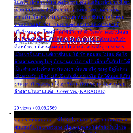
ในครัว เจ้าสาว ก็มัวแต่งตัว สวยเด่น นั่งเคียงเจ้าบ่าว ที่เขา
เฝ้าคอย ใจเต้น หัวใจของเรา ลำเค็ญ ใครจะมองเห็น
ความใน ใจ เศร้า มันร้าวระบม ต้องมาขื่นขม เศร้าตรม
ท่ามความสุขี ช่วยงานเขาแต่ง แต่เรา แล้งมาหลายปี
เมื่อไรหนอจะ โชคดี ได้มีพิธีวิวาห์ หัวใจหล้า คอยไปคอย
มา คือหน้าที่เก่า หัวใจหล้า คอยไปคอยมา คือหน้าที่เก่า
คือหยังเขา มีงานแต่งแล้ว ไปล้างแต่จาน ดั่งถูกประหาร
เมื่อเขาชื่นบาน แต่เราขื่นขม โอ้ รัก ลอยลม ไม่สม ดัง ใจ
ล้างจานคอยคู่ ไม่รู้ อีกนานเท่าใด จะได้ เลื่อนขั้นบันได ได้
เป็น ตำแหน่งเจ้าสาว มันเหงา เห็นเขามีคู่ ซมดู มีคู่ก็ม่วน
เข้าพาขวัญ เสียงโห่ตึงตึง มันซึ้ง อยู่แก่ใจ มื้อใด๋หนอ สิเป็น
งานเฮา มัวซอยเขา ใจเฮาซิด้าน มันทรมาน จับจาน เอย…
ล้างจานในงานแต่ง - Cover Ver. (KARAOKE)
29 views • 03.08.2569
ขอ กราบ ขอบคุณ.... ที่ได้รับไออุ่น การุณ จากแฟน เพลง
ผมแสนชื่นใจ หายวังเวง เมื่อแฟนเพลง ให้กำลังใจ น้ำใจ