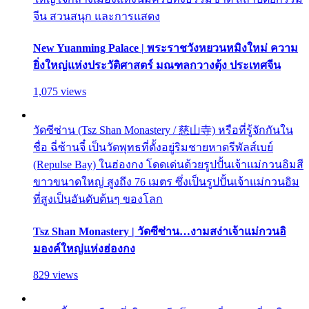
จีน สวนสนุก และการแสดง
New Yuanming Palace | พระราชวังหยวนหมิงใหม่ ความ
ยิ่งใหญ่แห่งประวัติศาสตร์ มณฑลกวางตุ้ง ประเทศจีน
1,075 views
วัดซีซ่าน (Tsz Shan Monastery / 慈山寺) หรือที่รู้จักกันใน
ชื่อ ฉี่ซ้านจี๋ เป็นวัดพุทธที่ตั้งอยู่ริมชายหาดรีพัลส์เบย์
(Repulse Bay) ในฮ่องกง โดดเด่นด้วยรูปปั้นเจ้าแม่กวนอิมสี
ขาวขนาดใหญ่ สูงถึง 76 เมตร ซึ่งเป็นรูปปั้นเจ้าแม่กวนอิม
ที่สูงเป็นอันดับต้นๆ ของโลก
Tsz Shan Monastery | วัดซีซ่าน…งามสง่าเจ้าแม่กวนอิ
มองค์ใหญ่แห่งฮ่องกง
829 views