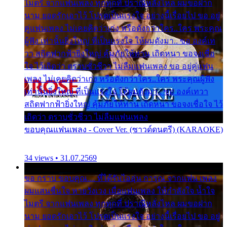
ไมตรี จากแฟนเพลง ทุกทุกที่ ปราณีหลั่งไหล ผมขอฝาก
นาม ยอดรักเอาไว้ โปรดเป็นแรงใจ อย่างนี้เรื่อยไป ขอ อยู่
คู่แฟนเพลง ไม่เคยคิดว่าเก่ง หรือดังกว่าใคร..ใคร พระคุณ
ผู้ฟัง เท่านั้นยิ่งใหญ่ ที่เป็นแรงใจ ให้ผมดังมา.. ขอ องค์เท
วา สถิตฟากฟ้ายิ่งใหญ่ คุ้มภัยให้ท่าน เถิดหนา ขอจงเชื่อ
ใจ ไว้เถิดว่า ตราบชั่วชีวา ไม่ลืมแฟนเพลง ขอ อยู่คู่แฟน
เพลง ไม่เคยคิดว่าเก่ง หรือดังกว่าใคร..ใคร พระคุณผู้ฟัง
เท่านั้นยิ่งใหญ่ ที่เป็นแรงใจ ให้ผมดังมา.. ขอ องค์เทวา
สถิตฟากฟ้ายิ่งใหญ่ คุ้มภัยให้ท่าน เถิดหนา ขอจงเชื่อใจ ไว้
เถิดว่า ตราบชั่วชีวา ไม่ลืมแฟนเพลง
ขอบคุณแฟนเพลง - Cover Ver. (ซาวด์ดนตรี) (KARAOKE)
34 views • 31.07.2569
ขอ กราบ ขอบคุณ.... ที่ได้รับไออุ่น การุณ จากแฟน เพลง
ผมแสนชื่นใจ หายวังเวง เมื่อแฟนเพลง ให้กำลังใจ น้ำใจ
ไมตรี จากแฟนเพลง ทุกทุกที่ ปราณีหลั่งไหล ผมขอฝาก
นาม ยอดรักเอาไว้ โปรดเป็นแรงใจ อย่างนี้เรื่อยไป ขอ อยู่