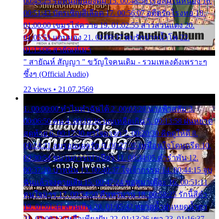
00:45:25 รอหน่อยน้องติ๋ม 15. 00:48:56 เรือล่มในหนอง 16.
00:51:43 บัตรเชิญสีเลือด 17. 00:56:07 อดีตรักโรงทอ 18.
01:00:00 เขมรไล่ควาย 19. 01:02:55 สาวสวนแตง 20.
01:05:51 แอบมอง 21. 01:09:27 พบรักปากน้ำโพ 22.
01:13:06 สายัณห์เมา
" สายัณห์ สัญญา " ขวัญใจคนเดิม - รวมเพลงดังเพราะๆ
ซึ้งๆ (Official Audio)
22 views • 21.07.2569
1. 00:00:00 ทำไมทำฉันได้ 2. 00:03:20 นางฟ้าสลัม 3.
00:06:50 คน 4. 00:10:36 บุญเหลือเกิน 5. 00:13:58 ฝนหยาด
สุดท้าย 6. 00:17:30 ยาใจยาจก 7. 00:20:30 คิดดูให้ดี 8.
00:24:21 ลบรอยแผลรัก 9. 00:27:35 เหมือนใจโดนกรีด 10.
00:30:54 ขบวนการเปาเปียว 11. 00:34:05 คำรำพัน 12.
00:37:20 ปาหนัน 13. 00:40:37 ใจเจ้ากรรม 14. 00:44:15 จูบ
ฉันแล้วจงตายเสีย 15. 00:47:24 ขอสูมาเต๊อะ 16. 00:51:11
คนใจมาร 17. 00:54:50 คืนทรมาน 18. 00:58:25 รักนี้สีดำ
19. 01:01:44 ส่วนเกิน 20. 01:05:42 หยาดน้ำฝนหยดน้ำตา
21. 01:09:13 เหลือเพียงฝัน 22. 01:13:26 เขา 23. 01:16:37