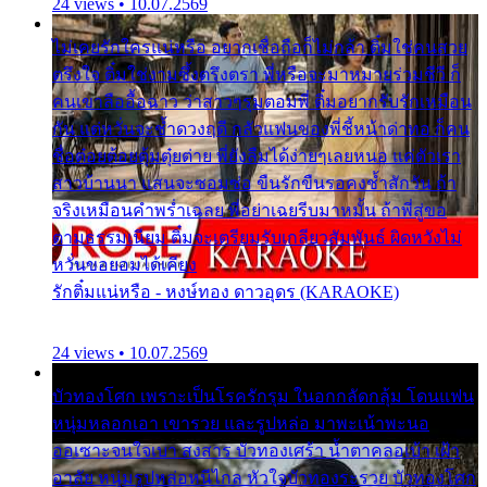
24 views • 10.07.2569
ไม่เคยรักใครแน่หรือ อยากเชื่อถือก็ไม่กล้า ติ๋มใช่คนสวย
ตรึงใจ ติ๋มใช่งามซึ้งตรึงตรา พี่หรือจะมาหมายร่วมชีวี ก็
คนเขาลืออื้อฉาว ว่าสาวๆรุมตอมพี่ ติ๋มอยากรับรักเหมือน
กัน แต่หวั่นจะช้ำดวงฤดี กลัวแฟนของพี่ชี้หน้าด่าทอ ก็คน
ชื่อต๋อยต้อยตุ้มตุ๋ยต่าย พี่ยังลืมได้ง่ายๆเลยหนอ แค่ตัวเรา
สาวบ้านนา แสนจะซอมซ่อ ขืนรักขืนรอคงช้ำสักวัน ถ้า
จริงเหมือนคำพร่ำเฉลย พี่อย่าเฉยรีบมาหมั้น ถ้าพี่สู่ขอ
ตามธรรมเนียม ติ๋มจะเตรียมรับเกลียวสัมพันธ์ ผิดหวังไม่
หวั่นขอยอมได้เคียง
รักติ๋มแน่หรือ - หงษ์ทอง ดาวอุดร (KARAOKE)
24 views • 10.07.2569
บัวทองโศก เพราะเป็นโรครักรุม ในอกกลัดกลุ้ม โดนแฟน
หนุ่มหลอกเอา เขารวย และรูปหล่อ มาพะเน้าพะนอ
ออเซาะจนใจเบา สงสาร บัวทองเศร้า น้ำตาคลอเบ้า เฝ้า
อาลัย หนุ่มรูปหล่อหนีไกล หัวใจบัวทองระรวย บัวทองโศก