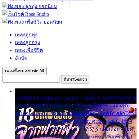
เพลงลูกทุ่ง
เพลงลูกกรุง
เพลงเพื่อชีวิต
อัลบั้ม
เพลงทั้งหมด
Music All
ค้นหา
Search
1. 00:00 สามสิบยังแจ๋ว - ยอดรัก สลักใจ 2. 02:49 รักมาห้าปี
- ศรเพชร ศรสุพรรณ 3. 05:57 รักสาวเสื้อลาย - แสงสุรีย์
รุ่งโรจน์ 4. 09:51 รักสะท้านดินสะเทือน - ยอดรัก สลักใจ 5.
12:23 มอเตอร์ไซค์ทำหล่น - ศรเพชร ศรสุพรรณ 6. 14:49
หิ้วกระเป๋า - แสงสุรีย์ รุ่งโรจน์ 7. 17:57 รักเผื่อเลือก - ยอด
รัก สลักใจ 8. 21:21 น้ำตาไอ้หนุ่ม - ศรเพชร ศรสุพรรณ 9.