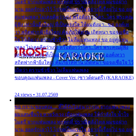
ไมตรี จากแฟนเพลง ทุกทุกที่ ปราณีหลั่งไหล ผมขอฝาก
นาม ยอดรักเอาไว้ โปรดเป็นแรงใจ อย่างนี้เรื่อยไป ขอ อยู่
คู่แฟนเพลง ไม่เคยคิดว่าเก่ง หรือดังกว่าใคร..ใคร พระคุณ
ผู้ฟัง เท่านั้นยิ่งใหญ่ ที่เป็นแรงใจ ให้ผมดังมา.. ขอ องค์เท
วา สถิตฟากฟ้ายิ่งใหญ่ คุ้มภัยให้ท่าน เถิดหนา ขอจงเชื่อ
ใจ ไว้เถิดว่า ตราบชั่วชีวา ไม่ลืมแฟนเพลง ขอ อยู่คู่แฟน
เพลง ไม่เคยคิดว่าเก่ง หรือดังกว่าใคร..ใคร พระคุณผู้ฟัง
เท่านั้นยิ่งใหญ่ ที่เป็นแรงใจ ให้ผมดังมา.. ขอ องค์เทวา
สถิตฟากฟ้ายิ่งใหญ่ คุ้มภัยให้ท่าน เถิดหนา ขอจงเชื่อใจ ไว้
เถิดว่า ตราบชั่วชีวา ไม่ลืมแฟนเพลง
ขอบคุณแฟนเพลง - Cover Ver. (ซาวด์ดนตรี) (KARAOKE)
24 views • 31.07.2569
ขอ กราบ ขอบคุณ.... ที่ได้รับไออุ่น การุณ จากแฟน เพลง
ผมแสนชื่นใจ หายวังเวง เมื่อแฟนเพลง ให้กำลังใจ น้ำใจ
ไมตรี จากแฟนเพลง ทุกทุกที่ ปราณีหลั่งไหล ผมขอฝาก
นาม ยอดรักเอาไว้ โปรดเป็นแรงใจ อย่างนี้เรื่อยไป ขอ อยู่