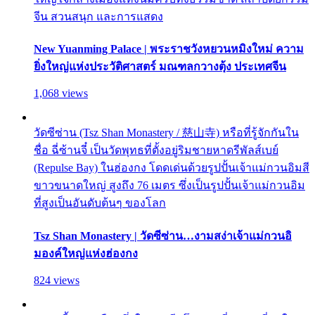
จีน สวนสนุก และการแสดง
New Yuanming Palace | พระราชวังหยวนหมิงใหม่ ความ
ยิ่งใหญ่แห่งประวัติศาสตร์ มณฑลกวางตุ้ง ประเทศจีน
1,068 views
วัดซีซ่าน (Tsz Shan Monastery / 慈山寺) หรือที่รู้จักกันใน
ชื่อ ฉี่ซ้านจี๋ เป็นวัดพุทธที่ตั้งอยู่ริมชายหาดรีพัลส์เบย์
(Repulse Bay) ในฮ่องกง โดดเด่นด้วยรูปปั้นเจ้าแม่กวนอิมสี
ขาวขนาดใหญ่ สูงถึง 76 เมตร ซึ่งเป็นรูปปั้นเจ้าแม่กวนอิม
ที่สูงเป็นอันดับต้นๆ ของโลก
Tsz Shan Monastery | วัดซีซ่าน…งามสง่าเจ้าแม่กวนอิ
มองค์ใหญ่แห่งฮ่องกง
824 views