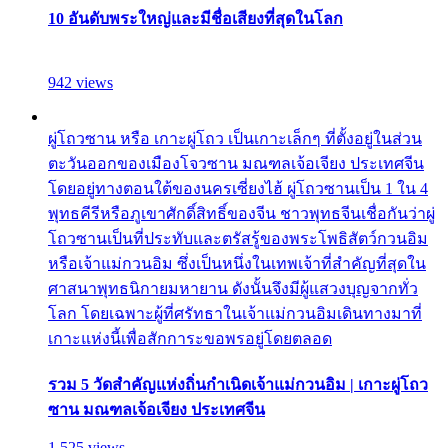
10 อันดับพระใหญ่และมีชื่อเสียงที่สุดในโลก
942 views
ผู่โถวซาน หรือ เกาะผู่โถว เป็นเกาะเล็กๆ ที่ตั้งอยู่ในส่วน
ตะวันออกของเมืองโจวซาน มณฑลเจ้อเจียง ประเทศจีน
โดยอยู่ทางตอนใต้ของนครเซี่ยงไฮ้ ผู่โถวซานเป็น 1 ใน 4
พุทธคีรีหรือภูเขาศักดิ์สิทธิ์ของจีน ชาวพุทธจีนเชื่อกันว่าผู่
โถวซานเป็นที่ประทับและตรัสรู้ของพระโพธิสัตว์กวนอิม
หรือเจ้าแม่กวนอิม ซึ่งเป็นหนึ่งในเทพเจ้าที่สำคัญที่สุดใน
ศาสนาพุทธนิกายมหายาน ดังนั้นจึงมีผู้แสวงบุญจากทั่ว
โลก โดยเฉพาะผู้ที่ศรัทธาในเจ้าแม่กวนอิมเดินทางมาที่
เกาะแห่งนี้เพื่อสักการะขอพรอยู่โดยตลอด
รวม 5 วัดสำคัญแห่งถิ่นกำเนิดเจ้าแม่กวนอิม | เกาะผู่โถว
ซาน มณฑลเจ้อเจียง ประเทศจีน
1,525 views