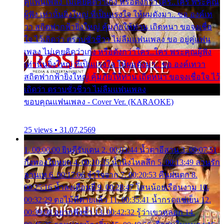
คู่แฟนเพลง ไม่เคยคิดว่าเก่ง หรือดังกว่าใคร..ใคร พระคุณ
ผู้ฟัง เท่านั้นยิ่งใหญ่ ที่เป็นแรงใจ ให้ผมดังมา.. ขอ องค์เท
วา สถิตฟากฟ้ายิ่งใหญ่ คุ้มภัยให้ท่าน เถิดหนา ขอจงเชื่อ
ใจ ไว้เถิดว่า ตราบชั่วชีวา ไม่ลืมแฟนเพลง ขอ อยู่คู่แฟน
เพลง ไม่เคยคิดว่าเก่ง หรือดังกว่าใคร..ใคร พระคุณผู้ฟัง
เท่านั้นยิ่งใหญ่ ที่เป็นแรงใจ ให้ผมดังมา.. ขอ องค์เทวา
สถิตฟากฟ้ายิ่งใหญ่ คุ้มภัยให้ท่าน เถิดหนา ขอจงเชื่อใจ ไว้
เถิดว่า ตราบชั่วชีวา ไม่ลืมแฟนเพลง
ขอบคุณแฟนเพลง - Cover Ver. (KARAOKE)
25 views • 31.07.2569
1. 00:00:00 ยินดีรับเดน 2. 00:03:44 น้ำตาอีสาน 3. 00:07:51
กิ่งทองใบหยก 4. 00:10:35 น้ำนิ่งไหลลึก 5. 00:13:49 ลานรัก
ลานเท 6. 00:17:06 จำใจจาก 7. 00:20:53 คืนฝนตก 8.
00:25:16 น้ำลงเดือนยี่ 9. 00:28:47 โสนน้อยเรือนงาม 10.
00:32:29 ตอไม้ที่ตายแล้ว 11. 00:35:41 น้ำกรดแช่เย็น 12.
00:39:08 อยากฟังซ้ำ 13. 00:42:32 รู้ว่าเขาหลอก 14.