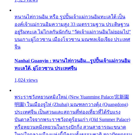
หนานไห่กวนอิม หรือ รูปปั้นเจ้าแม่กวนอิมทะเลใต้ เป็น
องค์เจ้าแม่กวนอิมความสูง 33 เมตรรวมฐาน ประดิษฐาน
อยู่ริมทะเล ไม่ไกลกันนักกับ “วัดเจ้าแม่กวนอิมไม่ยอมไป”
บนเกาะผู่โถวซาน เมืองโจวซาน มณฑลเจ้อเจียง ประเทศ
จีน
Nanhai Guanyin : หนานไห่กวนอิม...รูปปั้นเจ้าแม่กวนอิม
ทะเลใต้, ผู่โถวซาน ประเทศจีน
1,024 views
พระราชวังหยวนหมิงใหม่ (New Yuanming Palace/宮新園
明園) ในเมืองจูไห่ (Zhuhai) มณฑลกวางตุ้ง (Quangdong)
ประเทศจีน เป็นสวนและสถานที่ท่องเที่ยวที่ได้รับแรง
บันดาลใจจากพระราชวังฤดูร้อนเก่า (Old Summer Palace)
หรือหยวนหมิงหยวนในกรุงปักกิ่ง สวนสาธารณะขนาด
ใหญ่ใจกลางเมืองแห่งนี้มีครบทั้งธรรมชาติ สถาปัตยกรรม