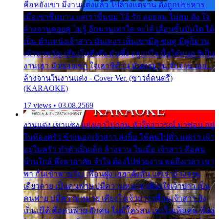
คือหยังเขา มีงานแต่งแล้ว ไปล้างแต่จาน ดั่งถูกประหาร
เมื่อเขาชื่นบาน แต่เราขื่นขม โอ้ รัก ลอยลม ไม่สม ดัง ใจ
ล้างจานคอยคู่ ไม่รู้ อีกนานเท่าใด จะได้ เลื่อนขั้นบันได ได้
เป็น ตำแหน่งเจ้าสาว มันเหงา เห็นเขามีคู่ ซมดู มีคู่ก็ม่วน
เข้าพาขวัญ เสียงโห่ตึงตึง มันซึ้ง อยู่แก่ใจ มื้อใด๋หนอ สิเป็น
งานเฮา มัวซอยเขา ใจเฮาซิด้าน มันทรมาน จับจาน เอย…
ล้างจานในงานแต่ง - Cover Ver. (ซาวด์ดนตรี)
(KARAOKE)
17 views • 03.08.2569
งานแต่ง เขาแซง แย่งเอาไปก่อน หัวใจอาวรณ์ มาซ่อน อยู่
ในห้องครัว ข้างนอกเจ้าสาว ส่งยิ้ม ให้คนไปทั่ว แต่เรา เฝ้า
อยู่ในครัว ทำตัวเป็นเด็ก ล้างจาน ในเมื่อ เจ้าสาว คือคน
บ้านใกล้ พึ่งพาอาศัย จำใจ ต้องไปช่วยงาน พอถึงเวลา เขา
พา กันเข้าพาขวัญ เพื่อนฝูง เฮฮาดังลั่น แต่เราล้างจาน
เดียวดาย เป็นคนพ่าย บ่มีความหมาย เคียงใจเจ้าบ่าว เป็น
คนพ่าย บ่มีความหมาย เคียงใจเจ้าบ่าว เพื่อนเจ้าสาว ยัง
เป็นบ่ได้ คือคนพ่าย ฮักคน ไม่มีใครสน เขาไม่เห็นคน ที่อยู่