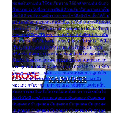
พ่อส่งเงินสามพัน ให้ฉันเรียนราม ได้อีกสักสามพัน ฉันคง
บ๊าย บาย จะไปซื้อกางเกงยีนส์ ลีวายส์มาใส่ เพราะเราเป็น
เด็กใต้ ลีวายส์อย่างเดียว อยากจะโชว์ถึงหิวโซ เด็กใต้ก็ไม่
หวั่น ตกตัวละหลายพัน กัดฟันซื้อมา ให้เด็กเทพเหลียวมอง
และต้องรู้ว่า เด็กใต้ไม่ธรรมดา แต่สุดยอด เดินโยกย้ายเย
ยวน กวนโอ๊ยพอได้ เพราะว่านุ่งลีวายส์ ตัวใหม่ใส่มา เดิน
เข้ามหาลัย จิ๊กโก๊มองหน้า ท่าจะมีปัญหา ไม่พอใจ ได้เป็น
เรื่องแน่นอน แต่ฉันไม่หวั่น เลยแหลงใต้ถามมัน ว่ามัน
พรั่นพรือ มันตอบว่าไม่พรื่อ เปลี่ยนเป็นยิ้มให้ เจอะเด็กใต้
ด้วยกัน ก็เลยรอด สุดยอด สุดยอด สุดยอด มันสุดยอด สุด
ยอด สุดยอด สุดยอด มันสุดยอด แอบหลงรักสาวราม ที่พัก
ห้องเช่า เธอผิวขาวผมยาว ปากแดงแหลงกลาง ถูกสเป็ก
จริงเธอ อยู่ห้องข้างข้าง อยากเข้าไปแหลงกลาง กลัว
ทองแดง กลับจากรามมาเจอ เธอมาซื้อข้าว แต่ก่อนนั้น
สองเรา เจอะกันครั้งใด เธอไม่เคยไยดี คราวนี้เธอยิ้มให้
ต้องให้ใส่ลีวายส์ สุดยอด สุดยอด มันสุดยอด มันสุดยอด
มันสุดยอด มันสุดยอด มันสุดยอด มันสุดยอด มันสุดยอด
มันสุดยอด มันสุดยอด มันสุดยอด มันสุดยอด มันสุดยอด