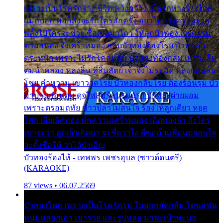
เพราะเป็นโรครักจาง ชีวิตเคว้งคว้าง เมื่อรักห่างร้างไกล
แม่ก็บอก พ่อก็สั่งจะรักใครสักครั้ง อย่าไปหวังความรวย
พลั้งไปใครจะช่วย ซื้อเปลมาไกว ให้ลูกบัวทอง เวรกรรม
ตามสนอง จึงเศร้าหมอง กลีบบัวทองต้องโรย บัวทองไม่
ตระหนัก เพราะไม่รักโคลนตม บัวทองท้องกลม เพราะลืม
ตมน้ำคลอง หลงลิ้น ที่สิ้นสัตย์ เจ้าจึงไม่ระมัด หลงกลิ่นลิ้น
โชย คำหวาน เขาวาดโรย บัวทองกลีบโรย ต้องร้อนรุม บัว
มาบานก่อนตูม ดุจไฟสุมร้อนรุมอุรา บัวทองผ่ายผอม
เพราะตรอมฤทัย ข้าวปลาไม่สนใจ ร้องไห้ลูกเดียว หยุด
โศก เสียเถิดทอง พักความเศร้าหมอง เถิดทองจ๋า ถึงใคร
เขาจะว่า ลูกเจ้าเกิดมา จะชื่อว่าไง พี่ขอเป็นเพื่อนปลอบใจ
จะตั้งชื่อให้ ว่าไอ้บังเอิญ
บัวทองร้องไห้ - เทพพร เพชรอุบล (ซาวด์ดนตรี)
(KARAOKE)
87 views • 06.07.2569
บัวทองโศก เพราะเป็นโรครักรุม ในอกกลัดกลุ้ม โดนแฟน
หนุ่มหลอกเอา เขารวย และรูปหล่อ มาพะเน้าพะนอ