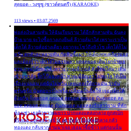
สุดยอด - วงซูซู (ซาวด์ดนตรี) (KARAOKE)
113 views • 03.07.2569
พ่อส่งเงินสามพัน ให้ฉันเรียนราม ได้อีกสักสามพัน ฉันคง
บ๊าย บาย จะไปซื้อกางเกงยีนส์ ลีวายส์มาใส่ เพราะเราเป็น
เด็กใต้ ลีวายส์อย่างเดียว อยากจะโชว์ถึงหิวโซ เด็กใต้ก็ไม่
หวั่น ตกตัวละหลายพัน กัดฟันซื้อมา ให้เด็กเทพเหลียวมอง
และต้องรู้ว่า เด็กใต้ไม่ธรรมดา แต่สุดยอด เดินโยกย้ายเย
ยวน กวนโอ๊ยพอได้ เพราะว่านุ่งลีวายส์ ตัวใหม่ใส่มา เดิน
เข้ามหาลัย จิ๊กโก๊มองหน้า ท่าจะมีปัญหา ไม่พอใจ ได้เป็น
เรื่องแน่นอน แต่ฉันไม่หวั่น เลยแหลงใต้ถามมัน ว่ามัน
พรั่นพรือ มันตอบว่าไม่พรื่อ เปลี่ยนเป็นยิ้มให้ เจอะเด็กใต้
ด้วยกัน ก็เลยรอด สุดยอด สุดยอด สุดยอด มันสุดยอด สุด
ยอด สุดยอด สุดยอด มันสุดยอด แอบหลงรักสาวราม ที่พัก
ห้องเช่า เธอผิวขาวผมยาว ปากแดงแหลงกลาง ถูกสเป็ก
จริงเธอ อยู่ห้องข้างข้าง อยากเข้าไปแหลงกลาง กลัว
ทองแดง กลับจากรามมาเจอ เธอมาซื้อข้าว แต่ก่อนนั้น