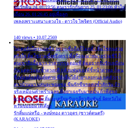
ขอรักคืน 24. 01:19:56 คนเรารักกันยาก 25. 01:23:06 หัวใจ
เถื่อน 26. 01:26:45 อยู่เพื่อลูก
เพลงเพราะเสนาะดวงใจ - ดาวใจ ไพจิตร (Official Audio)
140 views • 10.07.2569
ไม่เคยรักใครแน่หรือ อยากเชื่อถือก็ไม่กล้า ติ๋มใช่คนสวย
ตรึงใจ ติ๋มใช่งามซึ้งตรึงตรา พี่หรือจะมาหมายร่วมชีวี ก็
คนเขาลืออื้อฉาว ว่าสาวๆรุมตอมพี่ ติ๋มอยากรับรักเหมือน
กัน แต่หวั่นจะช้ำดวงฤดี กลัวแฟนของพี่ชี้หน้าด่าทอ ก็คน
ชื่อต๋อยต้อยตุ้มตุ๋ยต่าย พี่ยังลืมได้ง่ายๆเลยหนอ แค่ตัวเรา
สาวบ้านนา แสนจะซอมซ่อ ขืนรักขืนรอคงช้ำสักวัน ถ้า
จริงเหมือนคำพร่ำเฉลย พี่อย่าเฉยรีบมาหมั้น ถ้าพี่สู่ขอ
ตามธรรมเนียม ติ๋มจะเตรียมรับเกลียวสัมพันธ์ ผิดหวังไม่
หวั่นขอยอมได้เคียง
รักติ๋มแน่หรือ - หงษ์ทอง ดาวอุดร (ซาวด์ดนตรี)
(KARAOKE)