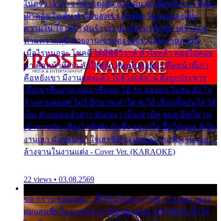
ในครัว เจ้าสาว ก็มัวแต่งตัว สวยเด่น นั่งเคียงเจ้าบ่าว ที่เขา
เฝ้าคอย ใจเต้น หัวใจของเรา ลำเค็ญ ใครจะมองเห็น
ความใน ใจ เศร้า มันร้าวระบม ต้องมาขื่นขม เศร้าตรม
ท่ามความสุขี ช่วยงานเขาแต่ง แต่เรา แล้งมาหลายปี
เมื่อไรหนอจะ โชคดี ได้มีพิธีวิวาห์ หัวใจหล้า คอยไปคอย
มา คือหน้าที่เก่า หัวใจหล้า คอยไปคอยมา คือหน้าที่เก่า
คือหยังเขา มีงานแต่งแล้ว ไปล้างแต่จาน ดั่งถูกประหาร
เมื่อเขาชื่นบาน แต่เราขื่นขม โอ้ รัก ลอยลม ไม่สม ดัง ใจ
ล้างจานคอยคู่ ไม่รู้ อีกนานเท่าใด จะได้ เลื่อนขั้นบันได ได้
เป็น ตำแหน่งเจ้าสาว มันเหงา เห็นเขามีคู่ ซมดู มีคู่ก็ม่วน
เข้าพาขวัญ เสียงโห่ตึงตึง มันซึ้ง อยู่แก่ใจ มื้อใด๋หนอ สิเป็น
งานเฮา มัวซอยเขา ใจเฮาซิด้าน มันทรมาน จับจาน เอย…
ล้างจานในงานแต่ง - Cover Ver. (KARAOKE)
22 views • 03.08.2569
ขอ กราบ ขอบคุณ.... ที่ได้รับไออุ่น การุณ จากแฟน เพลง
ผมแสนชื่นใจ หายวังเวง เมื่อแฟนเพลง ให้กำลังใจ น้ำใจ