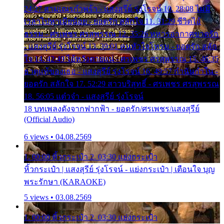
24:27 สามเณรกำพร้า - แสงสุรีย์ รุ่งโรจน์ 10. 28:08 ไม่มี
เวลาไปหาเมียน้อย - ยอดรัก สลักใจ 11. 31:29 ชีวิตไอ้
ธรรม - ศรเพชร ศรสุพรรณ 12. 35:26 ทหารอากาศขาดรัก
- แสงสุรีย์ รุ่งโรจน์ 13. 39:01 คนหัวใจโทรม - ยอดรัก สลัก
ใจ 14. 42:49 ไอ้หวังตายแน่ - ศรเพชร ศรสุพรรณ 15. 46:35
ธาตุแท้ของเธอ - แสงสุรีย์ รุ่งโรจน์ 16. 49:57 กำนันกำใน -
ยอดรัก สลักใจ 17. 52:29 สาวบริสุทธิ์ - ศรเพชร ศรสุพรรณ
18. 56:05 แต๋วจ๋า - แสงสุรีย์ รุ่งโรจน์
18 บทเพลงดังจากฟากฟ้า - ยอดรัก/ศรเพชร/แสงสุรีย์
(Official Audio)
6 views • 04.08.2569
1. 00:00 หิ้วกระเป๋า 2. 03:30 แย่งกระเป๋า
หิ้วกระเป๋า | แสงสุรีย์ รุ่งโรจน์ - แย่งกระเป๋า | เตือนใจ บุญ
พระรักษา (KARAOKE)
5 views • 03.08.2569
1. 00:00 หิ้วกระเป๋า 2. 03:30 แย่งกระเป๋า