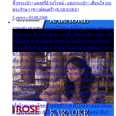
หิ้วกระเป๋า | แสงสุรีย์ รุ่งโรจน์ - แย่งกระเป๋า | เตือนใจ บุญ
พระรักษา (ซาวด์ดนตรี) (KARAOKE)
5 views • 03.08.2569
งานแต่ง เขาแซง แย่งเอาไปก่อน หัวใจอาวรณ์ มาซ่อน อยู่
ในห้องครัว ข้างนอกเจ้าสาว ส่งยิ้ม ให้คนไปทั่ว แต่เรา เฝ้า
อยู่ในครัว ทำตัวเป็นเด็ก ล้างจาน ในเมื่อ เจ้าสาว คือคน
บ้านใกล้ พึ่งพาอาศัย จำใจ ต้องไปช่วยงาน พอถึงเวลา เขา
พา กันเข้าพาขวัญ เพื่อนฝูง เฮฮาดังลั่น แต่เราล้างจาน
เดียวดาย เป็นคนพ่าย บ่มีความหมาย เคียงใจเจ้าบ่าว เป็น
คนพ่าย บ่มีความหมาย เคียงใจเจ้าบ่าว เพื่อนเจ้าสาว ยัง
เป็นบ่ได้ คือคนพ่าย ฮักคน ไม่มีใครสน เขาไม่เห็นคน ที่อยู่
ในครัว เจ้าสาว ก็มัวแต่งตัว สวยเด่น นั่งเคียงเจ้าบ่าว ที่เขา
เฝ้าคอย ใจเต้น หัวใจของเรา ลำเค็ญ ใครจะมองเห็น
ความใน ใจ เศร้า มันร้าวระบม ต้องมาขื่นขม เศร้าตรม
ท่ามความสุขี ช่วยงานเขาแต่ง แต่เรา แล้งมาหลายปี
เมื่อไรหนอจะ โชคดี ได้มีพิธีวิวาห์ หัวใจหล้า คอยไปคอย
มา คือหน้าที่เก่า หัวใจหล้า คอยไปคอยมา คือหน้าที่เก่า