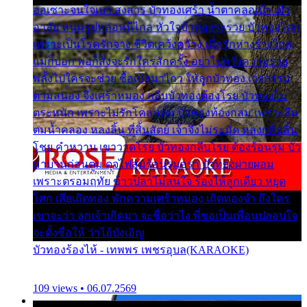
ออเซาะจนใจเบา สงสาร บัวทองเศร้า น้ำตาคลอเบ้า เฝ้า
อาลัย หนุ่มรูปหล่อหนีไกล หัวใจบัวทองระรวย บัวทองโศก
เพราะเป็นโรครักจาง ชีวิตเคว้งคว้าง เมื่อรักห่างร้างไกล
แม่ก็บอก พ่อก็สั่งจะรักใครสักครั้ง อย่าไปหวังความรวย
พลั้งไปใครจะช่วย ซื้อเปลมาไกว ให้ลูกบัวทอง เวรกรรม
ตามสนอง จึงเศร้าหมอง กลีบบัวทองต้องโรย บัวทองไม่
ตระหนัก เพราะไม่รักโคลนตม บัวทองท้องกลม เพราะลืม
ตมน้ำคลอง หลงลิ้น ที่สิ้นสัตย์ เจ้าจึงไม่ระมัด หลงกลิ่นลิ้น
โชย คำหวาน เขาวาดโรย บัวทองกลีบโรย ต้องร้อนรุม บัว
มาบานก่อนตูม ดุจไฟสุมร้อนรุมอุรา บัวทองผ่ายผอม
เพราะตรอมฤทัย ข้าวปลาไม่สนใจ ร้องไห้ลูกเดียว หยุด
โศก เสียเถิดทอง พักความเศร้าหมอง เถิดทองจ๋า ถึงใคร
เขาจะว่า ลูกเจ้าเกิดมา จะชื่อว่าไง พี่ขอเป็นเพื่อนปลอบใจ
จะตั้งชื่อให้ ว่าไอ้บังเอิญ
บัวทองร้องไห้ - เทพพร เพชรอุบล(KARAOKE)
109 views • 06.07.2569