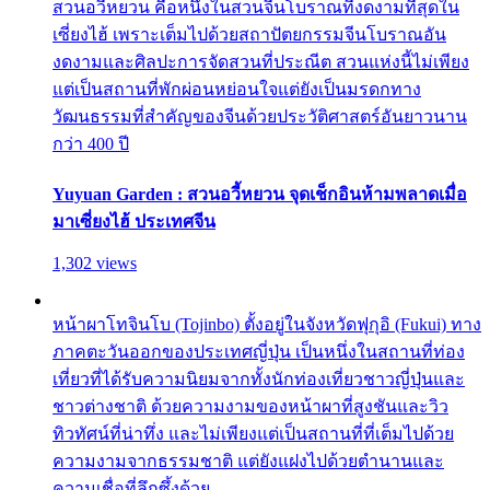
สวนอวี้หยวน คือหนึ่งในสวนจีนโบราณที่งดงามที่สุดใน
เซี่ยงไฮ้ เพราะเต็มไปด้วยสถาปัตยกรรมจีนโบราณอัน
งดงามและศิลปะการจัดสวนที่ประณีต สวนแห่งนี้ไม่เพียง
แต่เป็นสถานที่พักผ่อนหย่อนใจแต่ยังเป็นมรดกทาง
วัฒนธรรมที่สำคัญของจีนด้วยประวัติศาสตร์อันยาวนาน
กว่า 400 ปี
Yuyuan Garden : สวนอวี้หยวน จุดเช็กอินห้ามพลาดเมื่อ
มาเซี่ยงไฮ้ ประเทศจีน
1,302 views
หน้าผาโทจินโบ (Tojinbo) ตั้งอยู่ในจังหวัดฟุกุอิ (Fukui) ทาง
ภาคตะวันออกของประเทศญี่ปุ่น เป็นหนึ่งในสถานที่ท่อง
เที่ยวที่ได้รับความนิยมจากทั้งนักท่องเที่ยวชาวญี่ปุ่นและ
ชาวต่างชาติ ด้วยความงามของหน้าผาที่สูงชันและวิว
ทิวทัศน์ที่น่าทึ่ง และไม่เพียงแต่เป็นสถานที่ที่เต็มไปด้วย
ความงามจากธรรมชาติ แต่ยังแฝงไปด้วยตำนานและ
ความเชื่อที่ลึกซึ้งด้วย