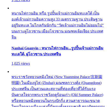
หนานไห่กวนอิม หรือ รูปปั้นเจ้าแม่กวนอิมทะเลใต้ เป็น
องค์เจ้าแม่กวนอิมความสูง 33 เมตรรวมฐาน ประดิษฐาน
อยู่ริมทะเล ไม่ไกลกันนักกับ “วัดเจ้าแม่กวนอิมไม่ยอมไป”
บนเกาะผู่โถวซาน เมืองโจวซาน มณฑลเจ้อเจียง ประเทศ
จีน
Nanhai Guanyin : หนานไห่กวนอิม...รูปปั้นเจ้าแม่กวนอิม
ทะเลใต้, ผู่โถวซาน ประเทศจีน
1,025 views
พระราชวังหยวนหมิงใหม่ (New Yuanming Palace/宮新園
明園) ในเมืองจูไห่ (Zhuhai) มณฑลกวางตุ้ง (Quangdong)
ประเทศจีน เป็นสวนและสถานที่ท่องเที่ยวที่ได้รับแรง
บันดาลใจจากพระราชวังฤดูร้อนเก่า (Old Summer Palace)
หรือหยวนหมิงหยวนในกรุงปักกิ่ง สวนสาธารณะขนาด
ใหญ่ใจกลางเมืองแห่งนี้มีครบทั้งธรรมชาติ สถาปัตยกรรม