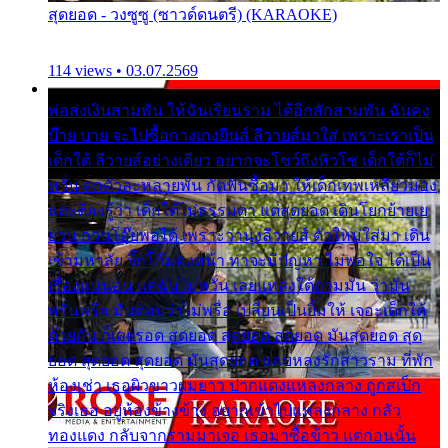
สุดยอด - วงซูซู (ซาวด์ดนตรี) (KARAOKE)
114 views • 03.07.2569
พ่อส่งเงินสามพัน ให้ฉันเรียนราม ได้อีกสักสามพัน ฉันคง
บ๊าย บาย จะไปซื้อกางเกงยีนส์ ลีวายส์มาใส่ เพราะเราเป็น
เด็กใต้ ลีวายส์อย่างเดียว อยากจะโชว์ถึงหิวโซ เด็กใต้ก็ไม่
หวั่น ตกตัวละหลายพัน กัดฟันซื้อมา ให้เด็กเทพเหลียวมอง
และต้องรู้ว่า เด็กใต้ไม่ธรรมดา แต่สุดยอด เดินโยกย้ายเย
ยวน กวนโอ๊ยพอได้ เพราะว่านุ่งลีวายส์ ตัวใหม่ใส่มา เดิน
เข้ามหาลัย จิ๊กโก๊มองหน้า ท่าจะมีปัญหา ไม่พอใจ ได้เป็น
เรื่องแน่นอน แต่ฉันไม่หวั่น เลยแหลงใต้ถามมัน ว่ามัน
พรั่นพรือ มันตอบว่าไม่พรื่อ เปลี่ยนเป็นยิ้มให้ เจอะเด็กใต้
ด้วยกัน ก็เลยรอด สุดยอด สุดยอด สุดยอด มันสุดยอด สุด
ยอด สุดยอด สุดยอด มันสุดยอด แอบหลงรักสาวราม ที่พัก
ห้องเช่า เธอผิวขาวผมยาว ปากแดงแหลงกลาง ถูกสเป็ก
จริงเธอ อยู่ห้องข้างข้าง อยากเข้าไปแหลงกลาง กลัว
ทองแดง กลับจากรามมาเจอ เธอมาซื้อข้าว แต่ก่อนนั้น