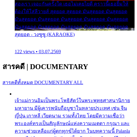
สองเรา เจอะกันครั้งใด เธอไม่เคยไยดี คราวนี้เธอยิ้มให้
ต้องให้ใส่ลีวายส์ สุดยอด สุดยอด มันสุดยอด มันสุดยอด
มันสุดยอด มันสุดยอด มันสุดยอด มันสุดยอด มันสุดยอด
มันสุดยอด มันสุดยอด มันสุดยอด มันสุดยอด มันสุดยอด
สุดยอด - วงซูซู (KARAOKE)
122 views • 03.07.2569
สารคดี
|
DOCUMENTARY
สารคดีทั้งหมด
DOCUMENTARY ALL
เจ้าแม่กวนอิมเป็นพระโพธิสัตว์ในพระพุทธศาสนานิกาย
มหายาน มีผู้เคารพนับถือบูชาในหลายประเทศ เช่น จีน
ญี่ปุ่น เกาหลี เวียดนาม รวมทั้งไทย โดยมีความเชื่อว่า
พระองค์ทรงเป็นสัญลักษณ์แห่งความเมตตา กรุณา และ
ความช่วยเหลือแก่ผู้ตกทุกข์ได้ยาก ในบทความนี้ Palanla