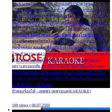
ออเซาะจนใจเบา สงสาร บัวทองเศร้า น้ำตาคลอเบ้า เฝ้า
อาลัย หนุ่มรูปหล่อหนีไกล หัวใจบัวทองระรวย บัวทองโศก
เพราะเป็นโรครักจาง ชีวิตเคว้งคว้าง เมื่อรักห่างร้างไกล
แม่ก็บอก พ่อก็สั่งจะรักใครสักครั้ง อย่าไปหวังความรวย
พลั้งไปใครจะช่วย ซื้อเปลมาไกว ให้ลูกบัวทอง เวรกรรม
ตามสนอง จึงเศร้าหมอง กลีบบัวทองต้องโรย บัวทองไม่
ตระหนัก เพราะไม่รักโคลนตม บัวทองท้องกลม เพราะลืม
ตมน้ำคลอง หลงลิ้น ที่สิ้นสัตย์ เจ้าจึงไม่ระมัด หลงกลิ่นลิ้น
โชย คำหวาน เขาวาดโรย บัวทองกลีบโรย ต้องร้อนรุม บัว
มาบานก่อนตูม ดุจไฟสุมร้อนรุมอุรา บัวทองผ่ายผอม
เพราะตรอมฤทัย ข้าวปลาไม่สนใจ ร้องไห้ลูกเดียว หยุด
โศก เสียเถิดทอง พักความเศร้าหมอง เถิดทองจ๋า ถึงใคร
เขาจะว่า ลูกเจ้าเกิดมา จะชื่อว่าไง พี่ขอเป็นเพื่อนปลอบใจ
จะตั้งชื่อให้ ว่าไอ้บังเอิญ
บัวทองร้องไห้ - เทพพร เพชรอุบล(KARAOKE)
109 views • 06.07.2569