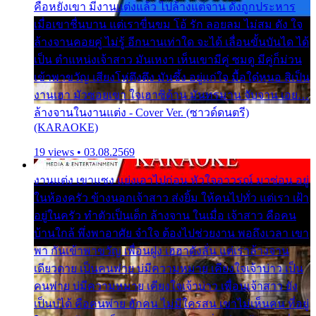
คือหยังเขา มีงานแต่งแล้ว ไปล้างแต่จาน ดั่งถูกประหาร
เมื่อเขาชื่นบาน แต่เราขื่นขม โอ้ รัก ลอยลม ไม่สม ดัง ใจ
ล้างจานคอยคู่ ไม่รู้ อีกนานเท่าใด จะได้ เลื่อนขั้นบันได ได้
เป็น ตำแหน่งเจ้าสาว มันเหงา เห็นเขามีคู่ ซมดู มีคู่ก็ม่วน
เข้าพาขวัญ เสียงโห่ตึงตึง มันซึ้ง อยู่แก่ใจ มื้อใด๋หนอ สิเป็น
งานเฮา มัวซอยเขา ใจเฮาซิด้าน มันทรมาน จับจาน เอย…
ล้างจานในงานแต่ง - Cover Ver. (ซาวด์ดนตรี)
(KARAOKE)
19 views • 03.08.2569
งานแต่ง เขาแซง แย่งเอาไปก่อน หัวใจอาวรณ์ มาซ่อน อยู่
ในห้องครัว ข้างนอกเจ้าสาว ส่งยิ้ม ให้คนไปทั่ว แต่เรา เฝ้า
อยู่ในครัว ทำตัวเป็นเด็ก ล้างจาน ในเมื่อ เจ้าสาว คือคน
บ้านใกล้ พึ่งพาอาศัย จำใจ ต้องไปช่วยงาน พอถึงเวลา เขา
พา กันเข้าพาขวัญ เพื่อนฝูง เฮฮาดังลั่น แต่เราล้างจาน
เดียวดาย เป็นคนพ่าย บ่มีความหมาย เคียงใจเจ้าบ่าว เป็น
คนพ่าย บ่มีความหมาย เคียงใจเจ้าบ่าว เพื่อนเจ้าสาว ยัง
เป็นบ่ได้ คือคนพ่าย ฮักคน ไม่มีใครสน เขาไม่เห็นคน ที่อยู่