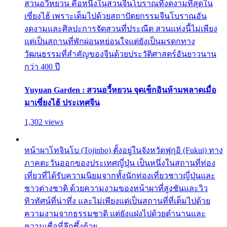
สวนอวี้หยวน คือหนึ่งในสวนจีนโบราณที่งดงามที่สุดใน
เซี่ยงไฮ้ เพราะเต็มไปด้วยสถาปัตยกรรมจีนโบราณอัน
งดงามและศิลปะการจัดสวนที่ประณีต สวนแห่งนี้ไม่เพียง
แต่เป็นสถานที่พักผ่อนหย่อนใจแต่ยังเป็นมรดกทาง
วัฒนธรรมที่สำคัญของจีนด้วยประวัติศาสตร์อันยาวนาน
กว่า 400 ปี
Yuyuan Garden : สวนอวี้หยวน จุดเช็กอินห้ามพลาดเมื่อ
มาเซี่ยงไฮ้ ประเทศจีน
1,302 views
หน้าผาโทจินโบ (Tojinbo) ตั้งอยู่ในจังหวัดฟุกุอิ (Fukui) ทาง
ภาคตะวันออกของประเทศญี่ปุ่น เป็นหนึ่งในสถานที่ท่อง
เที่ยวที่ได้รับความนิยมจากทั้งนักท่องเที่ยวชาวญี่ปุ่นและ
ชาวต่างชาติ ด้วยความงามของหน้าผาที่สูงชันและวิว
ทิวทัศน์ที่น่าทึ่ง และไม่เพียงแต่เป็นสถานที่ที่เต็มไปด้วย
ความงามจากธรรมชาติ แต่ยังแฝงไปด้วยตำนานและ
ความเชื่อที่ลึกซึ้งด้วย