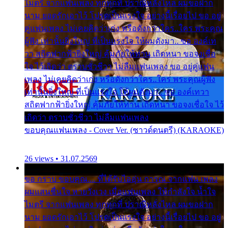
ไมตรี จากแฟนเพลง ทุกทุกที่ ปราณีหลั่งไหล ผมขอฝาก
นาม ยอดรักเอาไว้ โปรดเป็นแรงใจ อย่างนี้เรื่อยไป ขอ อยู่
คู่แฟนเพลง ไม่เคยคิดว่าเก่ง หรือดังกว่าใคร..ใคร พระคุณ
ผู้ฟัง เท่านั้นยิ่งใหญ่ ที่เป็นแรงใจ ให้ผมดังมา.. ขอ องค์เท
วา สถิตฟากฟ้ายิ่งใหญ่ คุ้มภัยให้ท่าน เถิดหนา ขอจงเชื่อ
ใจ ไว้เถิดว่า ตราบชั่วชีวา ไม่ลืมแฟนเพลง ขอ อยู่คู่แฟน
เพลง ไม่เคยคิดว่าเก่ง หรือดังกว่าใคร..ใคร พระคุณผู้ฟัง
เท่านั้นยิ่งใหญ่ ที่เป็นแรงใจ ให้ผมดังมา.. ขอ องค์เทวา
สถิตฟากฟ้ายิ่งใหญ่ คุ้มภัยให้ท่าน เถิดหนา ขอจงเชื่อใจ ไว้
เถิดว่า ตราบชั่วชีวา ไม่ลืมแฟนเพลง
ขอบคุณแฟนเพลง - Cover Ver. (ซาวด์ดนตรี) (KARAOKE)
26 views • 31.07.2569
ขอ กราบ ขอบคุณ.... ที่ได้รับไออุ่น การุณ จากแฟน เพลง
ผมแสนชื่นใจ หายวังเวง เมื่อแฟนเพลง ให้กำลังใจ น้ำใจ
ไมตรี จากแฟนเพลง ทุกทุกที่ ปราณีหลั่งไหล ผมขอฝาก
นาม ยอดรักเอาไว้ โปรดเป็นแรงใจ อย่างนี้เรื่อยไป ขอ อยู่