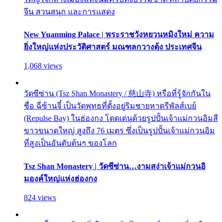
จีน สวนสนุก และการแสดง
New Yuanming Palace | พระราชวังหยวนหมิงใหม่ ความ
ยิ่งใหญ่แห่งประวัติศาสตร์ มณฑลกวางตุ้ง ประเทศจีน
1,068 views
วัดซีซ่าน (Tsz Shan Monastery / 慈山寺) หรือที่รู้จักกันใน
ชื่อ ฉี่ซ้านจี๋ เป็นวัดพุทธที่ตั้งอยู่ริมชายหาดรีพัลส์เบย์
(Repulse Bay) ในฮ่องกง โดดเด่นด้วยรูปปั้นเจ้าแม่กวนอิมสี
ขาวขนาดใหญ่ สูงถึง 76 เมตร ซึ่งเป็นรูปปั้นเจ้าแม่กวนอิม
ที่สูงเป็นอันดับต้นๆ ของโลก
Tsz Shan Monastery | วัดซีซ่าน…งามสง่าเจ้าแม่กวนอิ
มองค์ใหญ่แห่งฮ่องกง
824 views