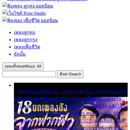
เพลงลูกทุ่ง
เพลงลูกกรุง
เพลงเพื่อชีวิต
อัลบั้ม
เพลงทั้งหมด
Music All
ค้นหา
Search
1. 00:00 สามสิบยังแจ๋ว - ยอดรัก สลักใจ 2. 02:49 รักมาห้าปี
- ศรเพชร ศรสุพรรณ 3. 05:57 รักสาวเสื้อลาย - แสงสุรีย์
รุ่งโรจน์ 4. 09:51 รักสะท้านดินสะเทือน - ยอดรัก สลักใจ 5.
12:23 มอเตอร์ไซค์ทำหล่น - ศรเพชร ศรสุพรรณ 6. 14:49
หิ้วกระเป๋า - แสงสุรีย์ รุ่งโรจน์ 7. 17:57 รักเผื่อเลือก - ยอด
รัก สลักใจ 8. 21:21 น้ำตาไอ้หนุ่ม - ศรเพชร ศรสุพรรณ 9.