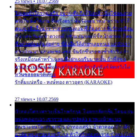
25 views • 10.07.2569
ไม่เคยรักใครแน่หรือ อยากเชื่อถือก็ไม่กล้า ติ๋มใช่คนสวย
ตรึงใจ ติ๋มใช่งามซึ้งตรึงตรา พี่หรือจะมาหมายร่วมชีวี ก็
คนเขาลืออื้อฉาว ว่าสาวๆรุมตอมพี่ ติ๋มอยากรับรักเหมือน
กัน แต่หวั่นจะช้ำดวงฤดี กลัวแฟนของพี่ชี้หน้าด่าทอ ก็คน
ชื่อต๋อยต้อยตุ้มตุ๋ยต่าย พี่ยังลืมได้ง่ายๆเลยหนอ แค่ตัวเรา
สาวบ้านนา แสนจะซอมซ่อ ขืนรักขืนรอคงช้ำสักวัน ถ้า
จริงเหมือนคำพร่ำเฉลย พี่อย่าเฉยรีบมาหมั้น ถ้าพี่สู่ขอ
ตามธรรมเนียม ติ๋มจะเตรียมรับเกลียวสัมพันธ์ ผิดหวังไม่
หวั่นขอยอมได้เคียง
รักติ๋มแน่หรือ - หงษ์ทอง ดาวอุดร (KARAOKE)
27 views • 10.07.2569
บัวทองโศก เพราะเป็นโรครักรุม ในอกกลัดกลุ้ม โดนแฟน
หนุ่มหลอกเอา เขารวย และรูปหล่อ มาพะเน้าพะนอ
ออเซาะจนใจเบา สงสาร บัวทองเศร้า น้ำตาคลอเบ้า เฝ้า
อาลัย หนุ่มรูปหล่อหนีไกล หัวใจบัวทองระรวย บัวทองโศก