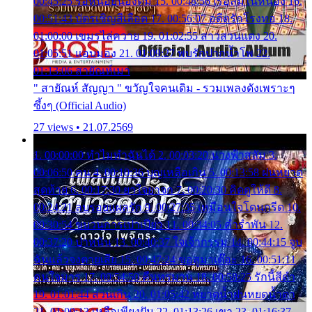
00:45:25 รอหน่อยน้องติ๋ม 15. 00:48:56 เรือล่มในหนอง 16.
00:51:43 บัตรเชิญสีเลือด 17. 00:56:07 อดีตรักโรงทอ 18.
01:00:00 เขมรไล่ควาย 19. 01:02:55 สาวสวนแตง 20.
01:05:51 แอบมอง 21. 01:09:27 พบรักปากน้ำโพ 22.
01:13:06 สายัณห์เมา
" สายัณห์ สัญญา " ขวัญใจคนเดิม - รวมเพลงดังเพราะๆ
ซึ้งๆ (Official Audio)
27 views • 21.07.2569
1. 00:00:00 ทำไมทำฉันได้ 2. 00:03:20 นางฟ้าสลัม 3.
00:06:50 คน 4. 00:10:36 บุญเหลือเกิน 5. 00:13:58 ฝนหยาด
สุดท้าย 6. 00:17:30 ยาใจยาจก 7. 00:20:30 คิดดูให้ดี 8.
00:24:21 ลบรอยแผลรัก 9. 00:27:35 เหมือนใจโดนกรีด 10.
00:30:54 ขบวนการเปาเปียว 11. 00:34:05 คำรำพัน 12.
00:37:20 ปาหนัน 13. 00:40:37 ใจเจ้ากรรม 14. 00:44:15 จูบ
ฉันแล้วจงตายเสีย 15. 00:47:24 ขอสูมาเต๊อะ 16. 00:51:11
คนใจมาร 17. 00:54:50 คืนทรมาน 18. 00:58:25 รักนี้สีดำ
19. 01:01:44 ส่วนเกิน 20. 01:05:42 หยาดน้ำฝนหยดน้ำตา
21. 01:09:13 เหลือเพียงฝัน 22. 01:13:26 เขา 23. 01:16:37