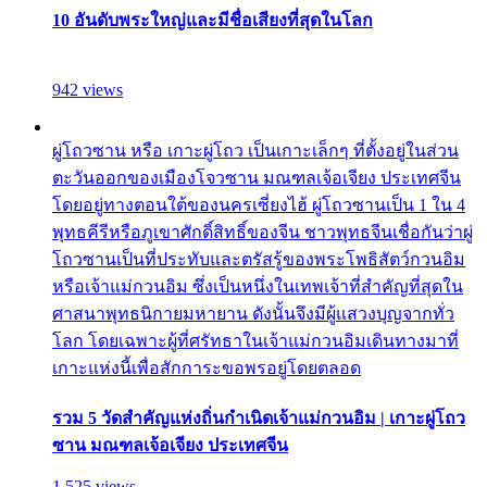
10 อันดับพระใหญ่และมีชื่อเสียงที่สุดในโลก
942 views
ผู่โถวซาน หรือ เกาะผู่โถว เป็นเกาะเล็กๆ ที่ตั้งอยู่ในส่วน
ตะวันออกของเมืองโจวซาน มณฑลเจ้อเจียง ประเทศจีน
โดยอยู่ทางตอนใต้ของนครเซี่ยงไฮ้ ผู่โถวซานเป็น 1 ใน 4
พุทธคีรีหรือภูเขาศักดิ์สิทธิ์ของจีน ชาวพุทธจีนเชื่อกันว่าผู่
โถวซานเป็นที่ประทับและตรัสรู้ของพระโพธิสัตว์กวนอิม
หรือเจ้าแม่กวนอิม ซึ่งเป็นหนึ่งในเทพเจ้าที่สำคัญที่สุดใน
ศาสนาพุทธนิกายมหายาน ดังนั้นจึงมีผู้แสวงบุญจากทั่ว
โลก โดยเฉพาะผู้ที่ศรัทธาในเจ้าแม่กวนอิมเดินทางมาที่
เกาะแห่งนี้เพื่อสักการะขอพรอยู่โดยตลอด
รวม 5 วัดสำคัญแห่งถิ่นกำเนิดเจ้าแม่กวนอิม | เกาะผู่โถว
ซาน มณฑลเจ้อเจียง ประเทศจีน
1,525 views