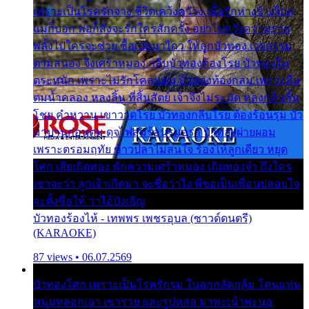
เพราะเป็นโรครักจาง ชีวิตเคว้งคว้าง เมื่อรักห่างร้างไกล
แม่ก็บอก พ่อก็สั่งจะรักใครสักครั้ง อย่าไปหวังความรวย
พลั้งไปใครจะช่วย ซื้อเปลมาไกว ให้ลูกบัวทอง เวรกรรม
ตามสนอง จึงเศร้าหมอง กลีบบัวทองต้องโรย บัวทองไม่
ตระหนัก เพราะไม่รักโคลนตม บัวทองท้องกลม เพราะลืม
ตมน้ำคลอง หลงลิ้น ที่สิ้นสัตย์ เจ้าจึงไม่ระมัด หลงกลิ่นลิ้น
โชย คำหวาน เขาวาดโรย บัวทองกลีบโรย ต้องร้อนรุม บัว
มาบานก่อนตูม ดุจไฟสุมร้อนรุมอุรา บัวทองผ่ายผอม
เพราะตรอมฤทัย ข้าวปลาไม่สนใจ ร้องไห้ลูกเดียว หยุด
โศก เสียเถิดทอง พักความเศร้าหมอง เถิดทองจ๋า ถึงใคร
เขาจะว่า ลูกเจ้าเกิดมา จะชื่อว่าไง พี่ขอเป็นเพื่อนปลอบใจ
จะตั้งชื่อให้ ว่าไอ้บังเอิญ
บัวทองร้องไห้ - เทพพร เพชรอุบล (ซาวด์ดนตรี)
(KARAOKE)
87 views • 06.07.2569
บัวทองโศก เพราะเป็นโรครักรุม ในอกกลัดกลุ้ม โดนแฟน
หนุ่มหลอกเอา เขารวย และรูปหล่อ มาพะเน้าพะนอ