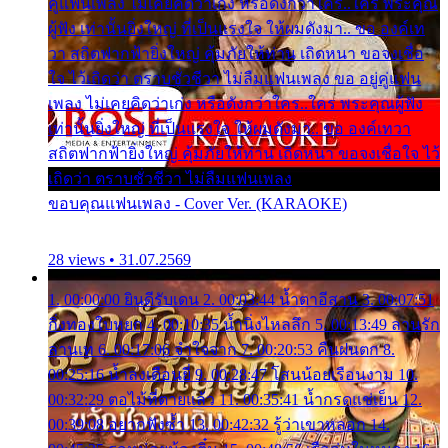
คู่แฟนเพลง ไม่เคยคิดว่าเก่ง หรือดังกว่าใคร..ใคร พระคุณ
ผู้ฟัง เท่านั้นยิ่งใหญ่ ที่เป็นแรงใจ ให้ผมดังมา.. ขอ องค์เท
วา สถิตฟากฟ้ายิ่งใหญ่ คุ้มภัยให้ท่าน เถิดหนา ขอจงเชื่อ
ใจ ไว้เถิดว่า ตราบชั่วชีวา ไม่ลืมแฟนเพลง ขอ อยู่คู่แฟน
เพลง ไม่เคยคิดว่าเก่ง หรือดังกว่าใคร..ใคร พระคุณผู้ฟัง
เท่านั้นยิ่งใหญ่ ที่เป็นแรงใจ ให้ผมดังมา.. ขอ องค์เทวา
สถิตฟากฟ้ายิ่งใหญ่ คุ้มภัยให้ท่าน เถิดหนา ขอจงเชื่อใจ ไว้
เถิดว่า ตราบชั่วชีวา ไม่ลืมแฟนเพลง
ขอบคุณแฟนเพลง - Cover Ver. (KARAOKE)
28 views • 31.07.2569
1. 00:00:00 ยินดีรับเดน 2. 00:03:44 น้ำตาอีสาน 3. 00:07:51
กิ่งทองใบหยก 4. 00:10:35 น้ำนิ่งไหลลึก 5. 00:13:49 ลานรัก
ลานเท 6. 00:17:06 จำใจจาก 7. 00:20:53 คืนฝนตก 8.
00:25:16 น้ำลงเดือนยี่ 9. 00:28:47 โสนน้อยเรือนงาม 10.
00:32:29 ตอไม้ที่ตายแล้ว 11. 00:35:41 น้ำกรดแช่เย็น 12.
00:39:08 อยากฟังซ้ำ 13. 00:42:32 รู้ว่าเขาหลอก 14.