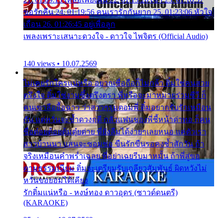
ขอรักคืน 24. 01:19:56 คนเรารักกันยาก 25. 01:23:06 หัวใจ
เถื่อน 26. 01:26:45 อยู่เพื่อลูก
เพลงเพราะเสนาะดวงใจ - ดาวใจ ไพจิตร (Official Audio)
140 views • 10.07.2569
ไม่เคยรักใครแน่หรือ อยากเชื่อถือก็ไม่กล้า ติ๋มใช่คนสวย
ตรึงใจ ติ๋มใช่งามซึ้งตรึงตรา พี่หรือจะมาหมายร่วมชีวี ก็
คนเขาลืออื้อฉาว ว่าสาวๆรุมตอมพี่ ติ๋มอยากรับรักเหมือน
กัน แต่หวั่นจะช้ำดวงฤดี กลัวแฟนของพี่ชี้หน้าด่าทอ ก็คน
ชื่อต๋อยต้อยตุ้มตุ๋ยต่าย พี่ยังลืมได้ง่ายๆเลยหนอ แค่ตัวเรา
สาวบ้านนา แสนจะซอมซ่อ ขืนรักขืนรอคงช้ำสักวัน ถ้า
จริงเหมือนคำพร่ำเฉลย พี่อย่าเฉยรีบมาหมั้น ถ้าพี่สู่ขอ
ตามธรรมเนียม ติ๋มจะเตรียมรับเกลียวสัมพันธ์ ผิดหวังไม่
หวั่นขอยอมได้เคียง
รักติ๋มแน่หรือ - หงษ์ทอง ดาวอุดร (ซาวด์ดนตรี)
(KARAOKE)