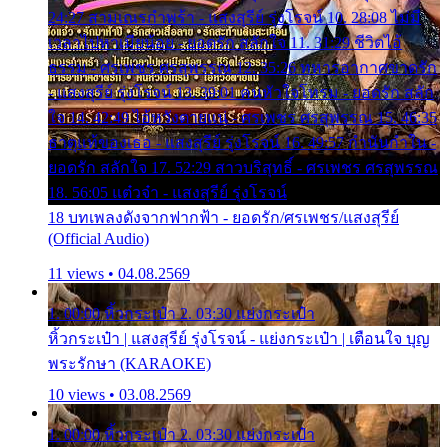
24:27 สามเณรกำพร้า - แสงสุรีย์ รุ่งโรจน์ 10. 28:08 ไม่มี
เวลาไปหาเมียน้อย - ยอดรัก สลักใจ 11. 31:29 ชีวิตไอ้
ธรรม - ศรเพชร ศรสุพรรณ 12. 35:26 ทหารอากาศขาดรัก
- แสงสุรีย์ รุ่งโรจน์ 13. 39:01 คนหัวใจโทรม - ยอดรัก สลัก
ใจ 14. 42:49 ไอ้หวังตายแน่ - ศรเพชร ศรสุพรรณ 15. 46:35
ธาตุแท้ของเธอ - แสงสุรีย์ รุ่งโรจน์ 16. 49:57 กำนันกำใน -
ยอดรัก สลักใจ 17. 52:29 สาวบริสุทธิ์ - ศรเพชร ศรสุพรรณ
18. 56:05 แต๋วจ๋า - แสงสุรีย์ รุ่งโรจน์
18 บทเพลงดังจากฟากฟ้า - ยอดรัก/ศรเพชร/แสงสุรีย์
(Official Audio)
11 views • 04.08.2569
1. 00:00 หิ้วกระเป๋า 2. 03:30 แย่งกระเป๋า
หิ้วกระเป๋า | แสงสุรีย์ รุ่งโรจน์ - แย่งกระเป๋า | เตือนใจ บุญ
พระรักษา (KARAOKE)
10 views • 03.08.2569
1. 00:00 หิ้วกระเป๋า 2. 03:30 แย่งกระเป๋า