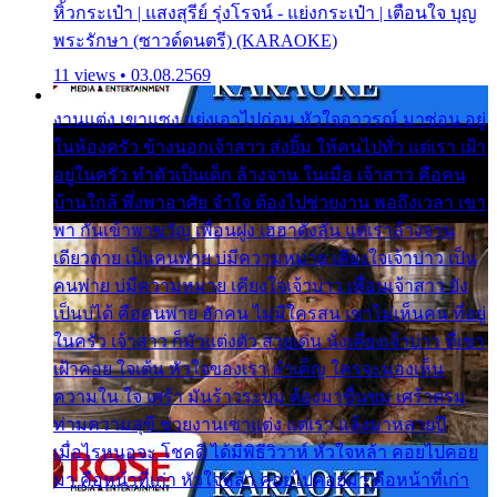
หิ้วกระเป๋า | แสงสุรีย์ รุ่งโรจน์ - แย่งกระเป๋า | เตือนใจ บุญ
พระรักษา (ซาวด์ดนตรี) (KARAOKE)
11 views • 03.08.2569
งานแต่ง เขาแซง แย่งเอาไปก่อน หัวใจอาวรณ์ มาซ่อน อยู่
ในห้องครัว ข้างนอกเจ้าสาว ส่งยิ้ม ให้คนไปทั่ว แต่เรา เฝ้า
อยู่ในครัว ทำตัวเป็นเด็ก ล้างจาน ในเมื่อ เจ้าสาว คือคน
บ้านใกล้ พึ่งพาอาศัย จำใจ ต้องไปช่วยงาน พอถึงเวลา เขา
พา กันเข้าพาขวัญ เพื่อนฝูง เฮฮาดังลั่น แต่เราล้างจาน
เดียวดาย เป็นคนพ่าย บ่มีความหมาย เคียงใจเจ้าบ่าว เป็น
คนพ่าย บ่มีความหมาย เคียงใจเจ้าบ่าว เพื่อนเจ้าสาว ยัง
เป็นบ่ได้ คือคนพ่าย ฮักคน ไม่มีใครสน เขาไม่เห็นคน ที่อยู่
ในครัว เจ้าสาว ก็มัวแต่งตัว สวยเด่น นั่งเคียงเจ้าบ่าว ที่เขา
เฝ้าคอย ใจเต้น หัวใจของเรา ลำเค็ญ ใครจะมองเห็น
ความใน ใจ เศร้า มันร้าวระบม ต้องมาขื่นขม เศร้าตรม
ท่ามความสุขี ช่วยงานเขาแต่ง แต่เรา แล้งมาหลายปี
เมื่อไรหนอจะ โชคดี ได้มีพิธีวิวาห์ หัวใจหล้า คอยไปคอย
มา คือหน้าที่เก่า หัวใจหล้า คอยไปคอยมา คือหน้าที่เก่า