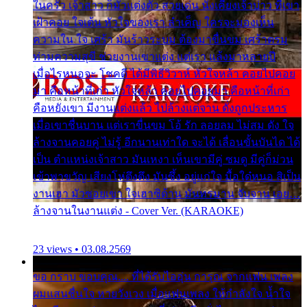
ในครัว เจ้าสาว ก็มัวแต่งตัว สวยเด่น นั่งเคียงเจ้าบ่าว ที่เขา
เฝ้าคอย ใจเต้น หัวใจของเรา ลำเค็ญ ใครจะมองเห็น
ความใน ใจ เศร้า มันร้าวระบม ต้องมาขื่นขม เศร้าตรม
ท่ามความสุขี ช่วยงานเขาแต่ง แต่เรา แล้งมาหลายปี
เมื่อไรหนอจะ โชคดี ได้มีพิธีวิวาห์ หัวใจหล้า คอยไปคอย
มา คือหน้าที่เก่า หัวใจหล้า คอยไปคอยมา คือหน้าที่เก่า
คือหยังเขา มีงานแต่งแล้ว ไปล้างแต่จาน ดั่งถูกประหาร
เมื่อเขาชื่นบาน แต่เราขื่นขม โอ้ รัก ลอยลม ไม่สม ดัง ใจ
ล้างจานคอยคู่ ไม่รู้ อีกนานเท่าใด จะได้ เลื่อนขั้นบันได ได้
เป็น ตำแหน่งเจ้าสาว มันเหงา เห็นเขามีคู่ ซมดู มีคู่ก็ม่วน
เข้าพาขวัญ เสียงโห่ตึงตึง มันซึ้ง อยู่แก่ใจ มื้อใด๋หนอ สิเป็น
งานเฮา มัวซอยเขา ใจเฮาซิด้าน มันทรมาน จับจาน เอย…
ล้างจานในงานแต่ง - Cover Ver. (KARAOKE)
23 views • 03.08.2569
ขอ กราบ ขอบคุณ.... ที่ได้รับไออุ่น การุณ จากแฟน เพลง
ผมแสนชื่นใจ หายวังเวง เมื่อแฟนเพลง ให้กำลังใจ น้ำใจ