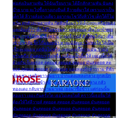
พ่อส่งเงินสามพัน ให้ฉันเรียนราม ได้อีกสักสามพัน ฉันคง
บ๊าย บาย จะไปซื้อกางเกงยีนส์ ลีวายส์มาใส่ เพราะเราเป็น
เด็กใต้ ลีวายส์อย่างเดียว อยากจะโชว์ถึงหิวโซ เด็กใต้ก็ไม่
หวั่น ตกตัวละหลายพัน กัดฟันซื้อมา ให้เด็กเทพเหลียวมอง
และต้องรู้ว่า เด็กใต้ไม่ธรรมดา แต่สุดยอด เดินโยกย้ายเย
ยวน กวนโอ๊ยพอได้ เพราะว่านุ่งลีวายส์ ตัวใหม่ใส่มา เดิน
เข้ามหาลัย จิ๊กโก๊มองหน้า ท่าจะมีปัญหา ไม่พอใจ ได้เป็น
เรื่องแน่นอน แต่ฉันไม่หวั่น เลยแหลงใต้ถามมัน ว่ามัน
พรั่นพรือ มันตอบว่าไม่พรื่อ เปลี่ยนเป็นยิ้มให้ เจอะเด็กใต้
ด้วยกัน ก็เลยรอด สุดยอด สุดยอด สุดยอด มันสุดยอด สุด
ยอด สุดยอด สุดยอด มันสุดยอด แอบหลงรักสาวราม ที่พัก
ห้องเช่า เธอผิวขาวผมยาว ปากแดงแหลงกลาง ถูกสเป็ก
จริงเธอ อยู่ห้องข้างข้าง อยากเข้าไปแหลงกลาง กลัว
ทองแดง กลับจากรามมาเจอ เธอมาซื้อข้าว แต่ก่อนนั้น
สองเรา เจอะกันครั้งใด เธอไม่เคยไยดี คราวนี้เธอยิ้มให้
ต้องให้ใส่ลีวายส์ สุดยอด สุดยอด มันสุดยอด มันสุดยอด
มันสุดยอด มันสุดยอด มันสุดยอด มันสุดยอด มันสุดยอด
มันสุดยอด มันสุดยอด มันสุดยอด มันสุดยอด มันสุดยอด