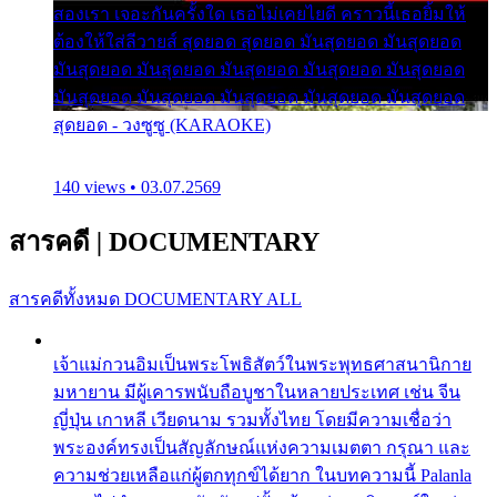
สองเรา เจอะกันครั้งใด เธอไม่เคยไยดี คราวนี้เธอยิ้มให้
ต้องให้ใส่ลีวายส์ สุดยอด สุดยอด มันสุดยอด มันสุดยอด
มันสุดยอด มันสุดยอด มันสุดยอด มันสุดยอด มันสุดยอด
มันสุดยอด มันสุดยอด มันสุดยอด มันสุดยอด มันสุดยอด
สุดยอด - วงซูซู (KARAOKE)
140 views • 03.07.2569
สารคดี
|
DOCUMENTARY
สารคดีทั้งหมด
DOCUMENTARY ALL
เจ้าแม่กวนอิมเป็นพระโพธิสัตว์ในพระพุทธศาสนานิกาย
มหายาน มีผู้เคารพนับถือบูชาในหลายประเทศ เช่น จีน
ญี่ปุ่น เกาหลี เวียดนาม รวมทั้งไทย โดยมีความเชื่อว่า
พระองค์ทรงเป็นสัญลักษณ์แห่งความเมตตา กรุณา และ
ความช่วยเหลือแก่ผู้ตกทุกข์ได้ยาก ในบทความนี้ Palanla