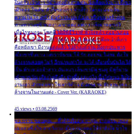
ในครัว เจ้าสาว ก็มัวแต่งตัว สวยเด่น นั่งเคียงเจ้าบ่าว ที่เขา
เฝ้าคอย ใจเต้น หัวใจของเรา ลำเค็ญ ใครจะมองเห็น
ความใน ใจ เศร้า มันร้าวระบม ต้องมาขื่นขม เศร้าตรม
ท่ามความสุขี ช่วยงานเขาแต่ง แต่เรา แล้งมาหลายปี
เมื่อไรหนอจะ โชคดี ได้มีพิธีวิวาห์ หัวใจหล้า คอยไปคอย
มา คือหน้าที่เก่า หัวใจหล้า คอยไปคอยมา คือหน้าที่เก่า
คือหยังเขา มีงานแต่งแล้ว ไปล้างแต่จาน ดั่งถูกประหาร
เมื่อเขาชื่นบาน แต่เราขื่นขม โอ้ รัก ลอยลม ไม่สม ดัง ใจ
ล้างจานคอยคู่ ไม่รู้ อีกนานเท่าใด จะได้ เลื่อนขั้นบันได ได้
เป็น ตำแหน่งเจ้าสาว มันเหงา เห็นเขามีคู่ ซมดู มีคู่ก็ม่วน
เข้าพาขวัญ เสียงโห่ตึงตึง มันซึ้ง อยู่แก่ใจ มื้อใด๋หนอ สิเป็น
งานเฮา มัวซอยเขา ใจเฮาซิด้าน มันทรมาน จับจาน เอย…
ล้างจานในงานแต่ง - Cover Ver. (KARAOKE)
45 views • 03.08.2569
ขอ กราบ ขอบคุณ.... ที่ได้รับไออุ่น การุณ จากแฟน เพลง
ผมแสนชื่นใจ หายวังเวง เมื่อแฟนเพลง ให้กำลังใจ น้ำใจ