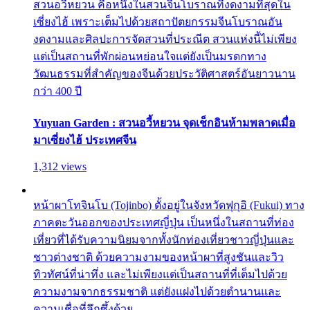
สวนอวี้หยวน คือหนึ่งในสวนจีนโบราณที่งดงามที่สุดใน
เซี่ยงไฮ้ เพราะเต็มไปด้วยสถาปัตยกรรมจีนโบราณอัน
งดงามและศิลปะการจัดสวนที่ประณีต สวนแห่งนี้ไม่เพียง
แต่เป็นสถานที่พักผ่อนหย่อนใจแต่ยังเป็นมรดกทาง
วัฒนธรรมที่สำคัญของจีนด้วยประวัติศาสตร์อันยาวนาน
กว่า 400 ปี
Yuyuan Garden : สวนอวี้หยวน จุดเช็กอินห้ามพลาดเมื่อ
มาเซี่ยงไฮ้ ประเทศจีน
1,312 views
หน้าผาโทจินโบ (Tojinbo) ตั้งอยู่ในจังหวัดฟุกุอิ (Fukui) ทาง
ภาคตะวันออกของประเทศญี่ปุ่น เป็นหนึ่งในสถานที่ท่อง
เที่ยวที่ได้รับความนิยมจากทั้งนักท่องเที่ยวชาวญี่ปุ่นและ
ชาวต่างชาติ ด้วยความงามของหน้าผาที่สูงชันและวิว
ทิวทัศน์ที่น่าทึ่ง และไม่เพียงแต่เป็นสถานที่ที่เต็มไปด้วย
ความงามจากธรรมชาติ แต่ยังแฝงไปด้วยตำนานและ
ความเชื่อที่ลึกซึ้งด้วย