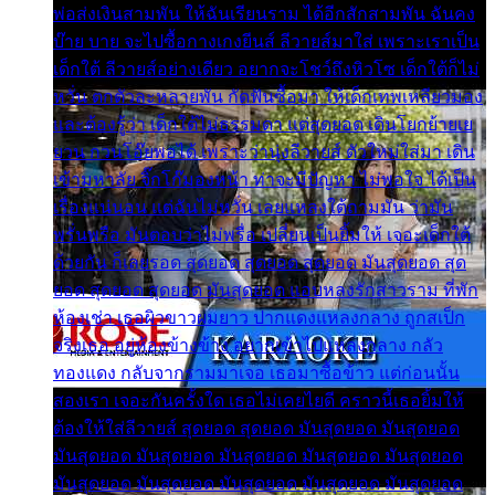
พ่อส่งเงินสามพัน ให้ฉันเรียนราม ได้อีกสักสามพัน ฉันคง
บ๊าย บาย จะไปซื้อกางเกงยีนส์ ลีวายส์มาใส่ เพราะเราเป็น
เด็กใต้ ลีวายส์อย่างเดียว อยากจะโชว์ถึงหิวโซ เด็กใต้ก็ไม่
หวั่น ตกตัวละหลายพัน กัดฟันซื้อมา ให้เด็กเทพเหลียวมอง
และต้องรู้ว่า เด็กใต้ไม่ธรรมดา แต่สุดยอด เดินโยกย้ายเย
ยวน กวนโอ๊ยพอได้ เพราะว่านุ่งลีวายส์ ตัวใหม่ใส่มา เดิน
เข้ามหาลัย จิ๊กโก๊มองหน้า ท่าจะมีปัญหา ไม่พอใจ ได้เป็น
เรื่องแน่นอน แต่ฉันไม่หวั่น เลยแหลงใต้ถามมัน ว่ามัน
พรั่นพรือ มันตอบว่าไม่พรื่อ เปลี่ยนเป็นยิ้มให้ เจอะเด็กใต้
ด้วยกัน ก็เลยรอด สุดยอด สุดยอด สุดยอด มันสุดยอด สุด
ยอด สุดยอด สุดยอด มันสุดยอด แอบหลงรักสาวราม ที่พัก
ห้องเช่า เธอผิวขาวผมยาว ปากแดงแหลงกลาง ถูกสเป็ก
จริงเธอ อยู่ห้องข้างข้าง อยากเข้าไปแหลงกลาง กลัว
ทองแดง กลับจากรามมาเจอ เธอมาซื้อข้าว แต่ก่อนนั้น
สองเรา เจอะกันครั้งใด เธอไม่เคยไยดี คราวนี้เธอยิ้มให้
ต้องให้ใส่ลีวายส์ สุดยอด สุดยอด มันสุดยอด มันสุดยอด
มันสุดยอด มันสุดยอด มันสุดยอด มันสุดยอด มันสุดยอด
มันสุดยอด มันสุดยอด มันสุดยอด มันสุดยอด มันสุดยอด