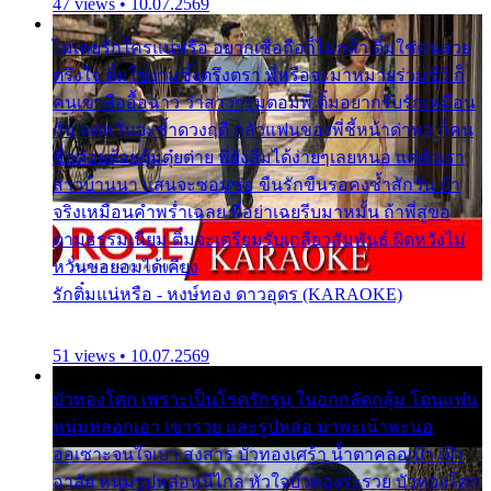
47 views • 10.07.2569
ไม่เคยรักใครแน่หรือ อยากเชื่อถือก็ไม่กล้า ติ๋มใช่คนสวย
ตรึงใจ ติ๋มใช่งามซึ้งตรึงตรา พี่หรือจะมาหมายร่วมชีวี ก็
คนเขาลืออื้อฉาว ว่าสาวๆรุมตอมพี่ ติ๋มอยากรับรักเหมือน
กัน แต่หวั่นจะช้ำดวงฤดี กลัวแฟนของพี่ชี้หน้าด่าทอ ก็คน
ชื่อต๋อยต้อยตุ้มตุ๋ยต่าย พี่ยังลืมได้ง่ายๆเลยหนอ แค่ตัวเรา
สาวบ้านนา แสนจะซอมซ่อ ขืนรักขืนรอคงช้ำสักวัน ถ้า
จริงเหมือนคำพร่ำเฉลย พี่อย่าเฉยรีบมาหมั้น ถ้าพี่สู่ขอ
ตามธรรมเนียม ติ๋มจะเตรียมรับเกลียวสัมพันธ์ ผิดหวังไม่
หวั่นขอยอมได้เคียง
รักติ๋มแน่หรือ - หงษ์ทอง ดาวอุดร (KARAOKE)
51 views • 10.07.2569
บัวทองโศก เพราะเป็นโรครักรุม ในอกกลัดกลุ้ม โดนแฟน
หนุ่มหลอกเอา เขารวย และรูปหล่อ มาพะเน้าพะนอ
ออเซาะจนใจเบา สงสาร บัวทองเศร้า น้ำตาคลอเบ้า เฝ้า
อาลัย หนุ่มรูปหล่อหนีไกล หัวใจบัวทองระรวย บัวทองโศก