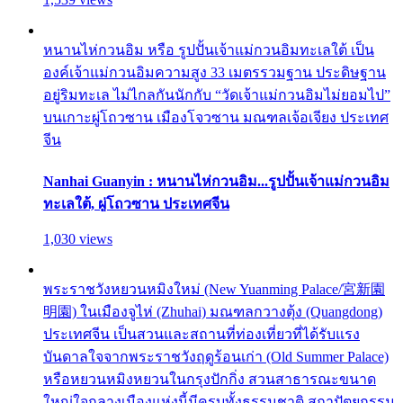
หนานไห่กวนอิม หรือ รูปปั้นเจ้าแม่กวนอิมทะเลใต้ เป็น
องค์เจ้าแม่กวนอิมความสูง 33 เมตรรวมฐาน ประดิษฐาน
อยู่ริมทะเล ไม่ไกลกันนักกับ “วัดเจ้าแม่กวนอิมไม่ยอมไป”
บนเกาะผู่โถวซาน เมืองโจวซาน มณฑลเจ้อเจียง ประเทศ
จีน
Nanhai Guanyin : หนานไห่กวนอิม...รูปปั้นเจ้าแม่กวนอิม
ทะเลใต้, ผู่โถวซาน ประเทศจีน
1,030 views
พระราชวังหยวนหมิงใหม่ (New Yuanming Palace/宮新園
明園) ในเมืองจูไห่ (Zhuhai) มณฑลกวางตุ้ง (Quangdong)
ประเทศจีน เป็นสวนและสถานที่ท่องเที่ยวที่ได้รับแรง
บันดาลใจจากพระราชวังฤดูร้อนเก่า (Old Summer Palace)
หรือหยวนหมิงหยวนในกรุงปักกิ่ง สวนสาธารณะขนาด
ใหญ่ใจกลางเมืองแห่งนี้มีครบทั้งธรรมชาติ สถาปัตยกรรม