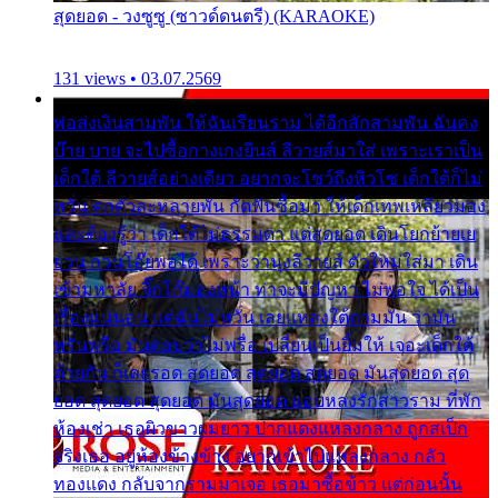
สุดยอด - วงซูซู (ซาวด์ดนตรี) (KARAOKE)
131 views • 03.07.2569
พ่อส่งเงินสามพัน ให้ฉันเรียนราม ได้อีกสักสามพัน ฉันคง
บ๊าย บาย จะไปซื้อกางเกงยีนส์ ลีวายส์มาใส่ เพราะเราเป็น
เด็กใต้ ลีวายส์อย่างเดียว อยากจะโชว์ถึงหิวโซ เด็กใต้ก็ไม่
หวั่น ตกตัวละหลายพัน กัดฟันซื้อมา ให้เด็กเทพเหลียวมอง
และต้องรู้ว่า เด็กใต้ไม่ธรรมดา แต่สุดยอด เดินโยกย้ายเย
ยวน กวนโอ๊ยพอได้ เพราะว่านุ่งลีวายส์ ตัวใหม่ใส่มา เดิน
เข้ามหาลัย จิ๊กโก๊มองหน้า ท่าจะมีปัญหา ไม่พอใจ ได้เป็น
เรื่องแน่นอน แต่ฉันไม่หวั่น เลยแหลงใต้ถามมัน ว่ามัน
พรั่นพรือ มันตอบว่าไม่พรื่อ เปลี่ยนเป็นยิ้มให้ เจอะเด็กใต้
ด้วยกัน ก็เลยรอด สุดยอด สุดยอด สุดยอด มันสุดยอด สุด
ยอด สุดยอด สุดยอด มันสุดยอด แอบหลงรักสาวราม ที่พัก
ห้องเช่า เธอผิวขาวผมยาว ปากแดงแหลงกลาง ถูกสเป็ก
จริงเธอ อยู่ห้องข้างข้าง อยากเข้าไปแหลงกลาง กลัว
ทองแดง กลับจากรามมาเจอ เธอมาซื้อข้าว แต่ก่อนนั้น