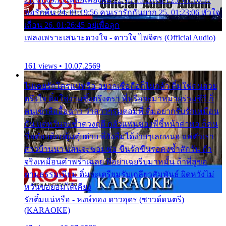
ขอรักคืน 24. 01:19:56 คนเรารักกันยาก 25. 01:23:06 หัวใจ
เถื่อน 26. 01:26:45 อยู่เพื่อลูก
เพลงเพราะเสนาะดวงใจ - ดาวใจ ไพจิตร (Official Audio)
161 views • 10.07.2569
ไม่เคยรักใครแน่หรือ อยากเชื่อถือก็ไม่กล้า ติ๋มใช่คนสวย
ตรึงใจ ติ๋มใช่งามซึ้งตรึงตรา พี่หรือจะมาหมายร่วมชีวี ก็
คนเขาลืออื้อฉาว ว่าสาวๆรุมตอมพี่ ติ๋มอยากรับรักเหมือน
กัน แต่หวั่นจะช้ำดวงฤดี กลัวแฟนของพี่ชี้หน้าด่าทอ ก็คน
ชื่อต๋อยต้อยตุ้มตุ๋ยต่าย พี่ยังลืมได้ง่ายๆเลยหนอ แค่ตัวเรา
สาวบ้านนา แสนจะซอมซ่อ ขืนรักขืนรอคงช้ำสักวัน ถ้า
จริงเหมือนคำพร่ำเฉลย พี่อย่าเฉยรีบมาหมั้น ถ้าพี่สู่ขอ
ตามธรรมเนียม ติ๋มจะเตรียมรับเกลียวสัมพันธ์ ผิดหวังไม่
หวั่นขอยอมได้เคียง
รักติ๋มแน่หรือ - หงษ์ทอง ดาวอุดร (ซาวด์ดนตรี)
(KARAOKE)