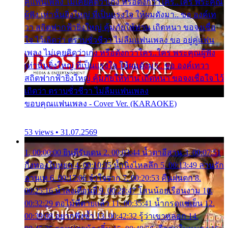
คู่แฟนเพลง ไม่เคยคิดว่าเก่ง หรือดังกว่าใคร..ใคร พระคุณ
ผู้ฟัง เท่านั้นยิ่งใหญ่ ที่เป็นแรงใจ ให้ผมดังมา.. ขอ องค์เท
วา สถิตฟากฟ้ายิ่งใหญ่ คุ้มภัยให้ท่าน เถิดหนา ขอจงเชื่อ
ใจ ไว้เถิดว่า ตราบชั่วชีวา ไม่ลืมแฟนเพลง ขอ อยู่คู่แฟน
เพลง ไม่เคยคิดว่าเก่ง หรือดังกว่าใคร..ใคร พระคุณผู้ฟัง
เท่านั้นยิ่งใหญ่ ที่เป็นแรงใจ ให้ผมดังมา.. ขอ องค์เทวา
สถิตฟากฟ้ายิ่งใหญ่ คุ้มภัยให้ท่าน เถิดหนา ขอจงเชื่อใจ ไว้
เถิดว่า ตราบชั่วชีวา ไม่ลืมแฟนเพลง
ขอบคุณแฟนเพลง - Cover Ver. (KARAOKE)
53 views • 31.07.2569
1. 00:00:00 ยินดีรับเดน 2. 00:03:44 น้ำตาอีสาน 3. 00:07:51
กิ่งทองใบหยก 4. 00:10:35 น้ำนิ่งไหลลึก 5. 00:13:49 ลานรัก
ลานเท 6. 00:17:06 จำใจจาก 7. 00:20:53 คืนฝนตก 8.
00:25:16 น้ำลงเดือนยี่ 9. 00:28:47 โสนน้อยเรือนงาม 10.
00:32:29 ตอไม้ที่ตายแล้ว 11. 00:35:41 น้ำกรดแช่เย็น 12.
00:39:08 อยากฟังซ้ำ 13. 00:42:32 รู้ว่าเขาหลอก 14.