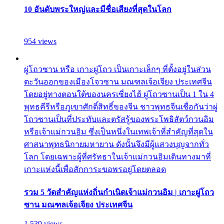
10 อันดับพระใหญ่และมีชื่อเสียงที่สุดในโลก
954 views
ผู่โถวซาน หรือ เกาะผู่โถว เป็นเกาะเล็กๆ ที่ตั้งอยู่ในส่วน
ตะวันออกของเมืองโจวซาน มณฑลเจ้อเจียง ประเทศจีน
โดยอยู่ทางตอนใต้ของนครเซี่ยงไฮ้ ผู่โถวซานเป็น 1 ใน 4
พุทธคีรีหรือภูเขาศักดิ์สิทธิ์ของจีน ชาวพุทธจีนเชื่อกันว่าผู่
โถวซานเป็นที่ประทับและตรัสรู้ของพระโพธิสัตว์กวนอิม
หรือเจ้าแม่กวนอิม ซึ่งเป็นหนึ่งในเทพเจ้าที่สำคัญที่สุดใน
ศาสนาพุทธนิกายมหายาน ดังนั้นจึงมีผู้แสวงบุญจากทั่ว
โลก โดยเฉพาะผู้ที่ศรัทธาในเจ้าแม่กวนอิมเดินทางมาที่
เกาะแห่งนี้เพื่อสักการะขอพรอยู่โดยตลอด
รวม 5 วัดสำคัญแห่งถิ่นกำเนิดเจ้าแม่กวนอิม | เกาะผู่โถว
ซาน มณฑลเจ้อเจียง ประเทศจีน
1,539 views