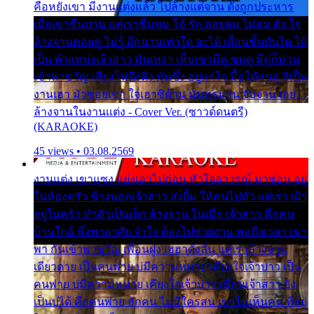
คือหยังเขา มีงานแต่งแล้ว ไปล้างแต่จาน ดั่งถูกประหาร
เมื่อเขาชื่นบาน แต่เราขื่นขม โอ้ รัก ลอยลม ไม่สม ดัง ใจ
ล้างจานคอยคู่ ไม่รู้ อีกนานเท่าใด จะได้ เลื่อนขั้นบันได ได้
เป็น ตำแหน่งเจ้าสาว มันเหงา เห็นเขามีคู่ ซมดู มีคู่ก็ม่วน
เข้าพาขวัญ เสียงโห่ตึงตึง มันซึ้ง อยู่แก่ใจ มื้อใด๋หนอ สิเป็น
งานเฮา มัวซอยเขา ใจเฮาซิด้าน มันทรมาน จับจาน เอย…
ล้างจานในงานแต่ง - Cover Ver. (ซาวด์ดนตรี)
(KARAOKE)
45 views • 03.08.2569
งานแต่ง เขาแซง แย่งเอาไปก่อน หัวใจอาวรณ์ มาซ่อน อยู่
ในห้องครัว ข้างนอกเจ้าสาว ส่งยิ้ม ให้คนไปทั่ว แต่เรา เฝ้า
อยู่ในครัว ทำตัวเป็นเด็ก ล้างจาน ในเมื่อ เจ้าสาว คือคน
บ้านใกล้ พึ่งพาอาศัย จำใจ ต้องไปช่วยงาน พอถึงเวลา เขา
พา กันเข้าพาขวัญ เพื่อนฝูง เฮฮาดังลั่น แต่เราล้างจาน
เดียวดาย เป็นคนพ่าย บ่มีความหมาย เคียงใจเจ้าบ่าว เป็น
คนพ่าย บ่มีความหมาย เคียงใจเจ้าบ่าว เพื่อนเจ้าสาว ยัง
เป็นบ่ได้ คือคนพ่าย ฮักคน ไม่มีใครสน เขาไม่เห็นคน ที่อยู่