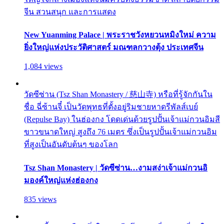
จีน สวนสนุก และการแสดง
New Yuanming Palace | พระราชวังหยวนหมิงใหม่ ความ
ยิ่งใหญ่แห่งประวัติศาสตร์ มณฑลกวางตุ้ง ประเทศจีน
1,084 views
วัดซีซ่าน (Tsz Shan Monastery / 慈山寺) หรือที่รู้จักกันใน
ชื่อ ฉี่ซ้านจี๋ เป็นวัดพุทธที่ตั้งอยู่ริมชายหาดรีพัลส์เบย์
(Repulse Bay) ในฮ่องกง โดดเด่นด้วยรูปปั้นเจ้าแม่กวนอิมสี
ขาวขนาดใหญ่ สูงถึง 76 เมตร ซึ่งเป็นรูปปั้นเจ้าแม่กวนอิม
ที่สูงเป็นอันดับต้นๆ ของโลก
Tsz Shan Monastery | วัดซีซ่าน…งามสง่าเจ้าแม่กวนอิ
มองค์ใหญ่แห่งฮ่องกง
835 views