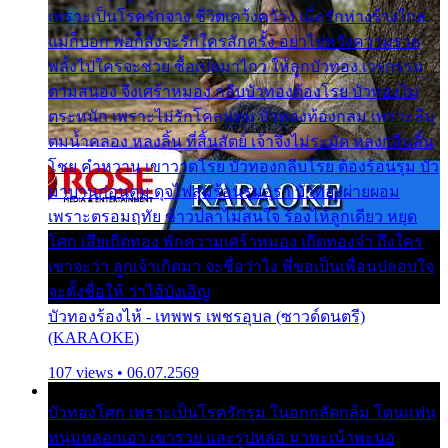
เพราะเป็นโรครักจาง ชีวิตเคว้งคว้าง เมื่อรักห่างร้างไกล
แม่ก็บอก พ่อก็สั่งจะรักใครสักครั้ง อย่าไปหวังความรวย
พลั้งไปใครจะช่วย ซื้อเปลมาไกว ให้ลูกบัวทอง เวรกรรม
ตามสนอง จึงเศร้าหมอง กลีบบัวทองต้องโรย บัวทองไม่
ตระหนัก เพราะไม่รักโคลนตม บัวทองท้องกลม เพราะลืม
ตมน้ำคลอง หลงลิ้น ที่สิ้นสัตย์ เจ้าจึงไม่ระมัด หลงกลิ่นลิ้น
โชย คำหวาน เขาวาดโรย บัวทองกลีบโรย ต้องร้อนรุม บัว
มาบานก่อนตูม ดุจไฟสุมร้อนรุมอุรา บัวทองผ่ายผอม
เพราะตรอมฤทัย ข้าวปลาไม่สนใจ ร้องไห้ลูกเดียว หยุด
โศก เสียเถิดทอง พักความเศร้าหมอง เถิดทองจ๋า ถึงใคร
เขาจะว่า ลูกเจ้าเกิดมา จะชื่อว่าไง พี่ขอเป็นเพื่อนปลอบใจ
จะตั้งชื่อให้ ว่าไอ้บังเอิญ
บัวทองร้องไห้ - เทพพร เพชรอุบล (ซาวด์ดนตรี)
(KARAOKE)
107 views • 06.07.2569
บัวทองโศก เพราะเป็นโรครักรุม ในอกกลัดกลุ้ม โดนแฟน
หนุ่มหลอกเอา เขารวย และรูปหล่อ มาพะเน้าพะนอ