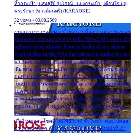
หิ้วกระเป๋า | แสงสุรีย์ รุ่งโรจน์ - แย่งกระเป๋า | เตือนใจ บุญ
พระรักษา (ซาวด์ดนตรี) (KARAOKE)
32 views • 03.08.2569
งานแต่ง เขาแซง แย่งเอาไปก่อน หัวใจอาวรณ์ มาซ่อน อยู่
ในห้องครัว ข้างนอกเจ้าสาว ส่งยิ้ม ให้คนไปทั่ว แต่เรา เฝ้า
อยู่ในครัว ทำตัวเป็นเด็ก ล้างจาน ในเมื่อ เจ้าสาว คือคน
บ้านใกล้ พึ่งพาอาศัย จำใจ ต้องไปช่วยงาน พอถึงเวลา เขา
พา กันเข้าพาขวัญ เพื่อนฝูง เฮฮาดังลั่น แต่เราล้างจาน
เดียวดาย เป็นคนพ่าย บ่มีความหมาย เคียงใจเจ้าบ่าว เป็น
คนพ่าย บ่มีความหมาย เคียงใจเจ้าบ่าว เพื่อนเจ้าสาว ยัง
เป็นบ่ได้ คือคนพ่าย ฮักคน ไม่มีใครสน เขาไม่เห็นคน ที่อยู่
ในครัว เจ้าสาว ก็มัวแต่งตัว สวยเด่น นั่งเคียงเจ้าบ่าว ที่เขา
เฝ้าคอย ใจเต้น หัวใจของเรา ลำเค็ญ ใครจะมองเห็น
ความใน ใจ เศร้า มันร้าวระบม ต้องมาขื่นขม เศร้าตรม
ท่ามความสุขี ช่วยงานเขาแต่ง แต่เรา แล้งมาหลายปี
เมื่อไรหนอจะ โชคดี ได้มีพิธีวิวาห์ หัวใจหล้า คอยไปคอย
มา คือหน้าที่เก่า หัวใจหล้า คอยไปคอยมา คือหน้าที่เก่า