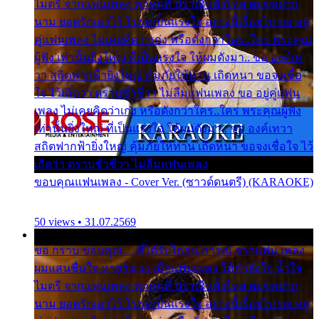
ไมตรี จากแฟนเพลง ทุกทุกที่ ปราณีหลั่งไหล ผมขอฝาก
นาม ยอดรักเอาไว้ โปรดเป็นแรงใจ อย่างนี้เรื่อยไป ขอ อยู่
คู่แฟนเพลง ไม่เคยคิดว่าเก่ง หรือดังกว่าใคร..ใคร พระคุณ
ผู้ฟัง เท่านั้นยิ่งใหญ่ ที่เป็นแรงใจ ให้ผมดังมา.. ขอ องค์เท
วา สถิตฟากฟ้ายิ่งใหญ่ คุ้มภัยให้ท่าน เถิดหนา ขอจงเชื่อ
ใจ ไว้เถิดว่า ตราบชั่วชีวา ไม่ลืมแฟนเพลง ขอ อยู่คู่แฟน
เพลง ไม่เคยคิดว่าเก่ง หรือดังกว่าใคร..ใคร พระคุณผู้ฟัง
เท่านั้นยิ่งใหญ่ ที่เป็นแรงใจ ให้ผมดังมา.. ขอ องค์เทวา
สถิตฟากฟ้ายิ่งใหญ่ คุ้มภัยให้ท่าน เถิดหนา ขอจงเชื่อใจ ไว้
เถิดว่า ตราบชั่วชีวา ไม่ลืมแฟนเพลง
ขอบคุณแฟนเพลง - Cover Ver. (ซาวด์ดนตรี) (KARAOKE)
50 views • 31.07.2569
ขอ กราบ ขอบคุณ.... ที่ได้รับไออุ่น การุณ จากแฟน เพลง
ผมแสนชื่นใจ หายวังเวง เมื่อแฟนเพลง ให้กำลังใจ น้ำใจ
ไมตรี จากแฟนเพลง ทุกทุกที่ ปราณีหลั่งไหล ผมขอฝาก
นาม ยอดรักเอาไว้ โปรดเป็นแรงใจ อย่างนี้เรื่อยไป ขอ อยู่