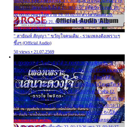
00:45:25 รอหน่อยน้องติ๋ม 15. 00:48:56 เรือล่มในหนอง 16.
00:51:43 บัตรเชิญสีเลือด 17. 00:56:07 อดีตรักโรงทอ 18.
01:00:00 เขมรไล่ควาย 19. 01:02:55 สาวสวนแตง 20.
01:05:51 แอบมอง 21. 01:09:27 พบรักปากน้ำโพ 22.
01:13:06 สายัณห์เมา
" สายัณห์ สัญญา " ขวัญใจคนเดิม - รวมเพลงดังเพราะๆ
ซึ้งๆ (Official Audio)
50 views • 21.07.2569
1. 00:00:00 ทำไมทำฉันได้ 2. 00:03:20 นางฟ้าสลัม 3.
00:06:50 คน 4. 00:10:36 บุญเหลือเกิน 5. 00:13:58 ฝนหยาด
สุดท้าย 6. 00:17:30 ยาใจยาจก 7. 00:20:30 คิดดูให้ดี 8.
00:24:21 ลบรอยแผลรัก 9. 00:27:35 เหมือนใจโดนกรีด 10.
00:30:54 ขบวนการเปาเปียว 11. 00:34:05 คำรำพัน 12.
00:37:20 ปาหนัน 13. 00:40:37 ใจเจ้ากรรม 14. 00:44:15 จูบ
ฉันแล้วจงตายเสีย 15. 00:47:24 ขอสูมาเต๊อะ 16. 00:51:11
คนใจมาร 17. 00:54:50 คืนทรมาน 18. 00:58:25 รักนี้สีดำ
19. 01:01:44 ส่วนเกิน 20. 01:05:42 หยาดน้ำฝนหยดน้ำตา
21. 01:09:13 เหลือเพียงฝัน 22. 01:13:26 เขา 23. 01:16:37