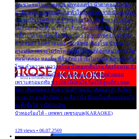
ออเซาะจนใจเบา สงสาร บัวทองเศร้า น้ำตาคลอเบ้า เฝ้า
อาลัย หนุ่มรูปหล่อหนีไกล หัวใจบัวทองระรวย บัวทองโศก
เพราะเป็นโรครักจาง ชีวิตเคว้งคว้าง เมื่อรักห่างร้างไกล
แม่ก็บอก พ่อก็สั่งจะรักใครสักครั้ง อย่าไปหวังความรวย
พลั้งไปใครจะช่วย ซื้อเปลมาไกว ให้ลูกบัวทอง เวรกรรม
ตามสนอง จึงเศร้าหมอง กลีบบัวทองต้องโรย บัวทองไม่
ตระหนัก เพราะไม่รักโคลนตม บัวทองท้องกลม เพราะลืม
ตมน้ำคลอง หลงลิ้น ที่สิ้นสัตย์ เจ้าจึงไม่ระมัด หลงกลิ่นลิ้น
โชย คำหวาน เขาวาดโรย บัวทองกลีบโรย ต้องร้อนรุม บัว
มาบานก่อนตูม ดุจไฟสุมร้อนรุมอุรา บัวทองผ่ายผอม
เพราะตรอมฤทัย ข้าวปลาไม่สนใจ ร้องไห้ลูกเดียว หยุด
โศก เสียเถิดทอง พักความเศร้าหมอง เถิดทองจ๋า ถึงใคร
เขาจะว่า ลูกเจ้าเกิดมา จะชื่อว่าไง พี่ขอเป็นเพื่อนปลอบใจ
จะตั้งชื่อให้ ว่าไอ้บังเอิญ
บัวทองร้องไห้ - เทพพร เพชรอุบล(KARAOKE)
129 views • 06.07.2569