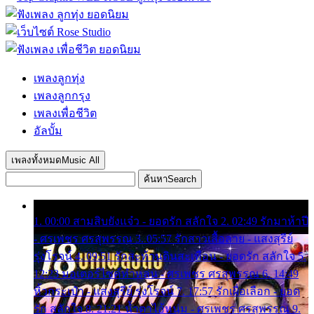
เพลงลูกทุ่ง
เพลงลูกกรุง
เพลงเพื่อชีวิต
อัลบั้ม
เพลงทั้งหมด
Music All
ค้นหา
Search
1. 00:00 สามสิบยังแจ๋ว - ยอดรัก สลักใจ 2. 02:49 รักมาห้าปี
- ศรเพชร ศรสุพรรณ 3. 05:57 รักสาวเสื้อลาย - แสงสุรีย์
รุ่งโรจน์ 4. 09:51 รักสะท้านดินสะเทือน - ยอดรัก สลักใจ 5.
12:23 มอเตอร์ไซค์ทำหล่น - ศรเพชร ศรสุพรรณ 6. 14:49
หิ้วกระเป๋า - แสงสุรีย์ รุ่งโรจน์ 7. 17:57 รักเผื่อเลือก - ยอด
รัก สลักใจ 8. 21:21 น้ำตาไอ้หนุ่ม - ศรเพชร ศรสุพรรณ 9.