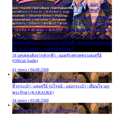
24:27 สามเณรกำพร้า - แสงสุรีย์ รุ่งโรจน์ 10. 28:08 ไม่มี
เวลาไปหาเมียน้อย - ยอดรัก สลักใจ 11. 31:29 ชีวิตไอ้
ธรรม - ศรเพชร ศรสุพรรณ 12. 35:26 ทหารอากาศขาดรัก
- แสงสุรีย์ รุ่งโรจน์ 13. 39:01 คนหัวใจโทรม - ยอดรัก สลัก
ใจ 14. 42:49 ไอ้หวังตายแน่ - ศรเพชร ศรสุพรรณ 15. 46:35
ธาตุแท้ของเธอ - แสงสุรีย์ รุ่งโรจน์ 16. 49:57 กำนันกำใน -
ยอดรัก สลักใจ 17. 52:29 สาวบริสุทธิ์ - ศรเพชร ศรสุพรรณ
18. 56:05 แต๋วจ๋า - แสงสุรีย์ รุ่งโรจน์
18 บทเพลงดังจากฟากฟ้า - ยอดรัก/ศรเพชร/แสงสุรีย์
(Official Audio)
41 views • 04.08.2569
1. 00:00 หิ้วกระเป๋า 2. 03:30 แย่งกระเป๋า
หิ้วกระเป๋า | แสงสุรีย์ รุ่งโรจน์ - แย่งกระเป๋า | เตือนใจ บุญ
พระรักษา (KARAOKE)
34 views • 03.08.2569
1. 00:00 หิ้วกระเป๋า 2. 03:30 แย่งกระเป๋า