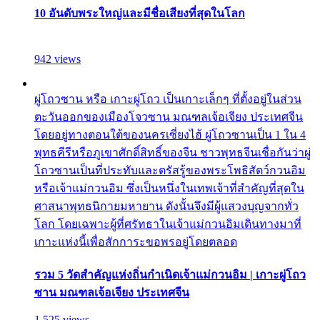
10 อันดับพระใหญ่และมีชื่อเสียงที่สุดในโลก
942 views
ผู่โถวซาน หรือ เกาะผู่โถว เป็นเกาะเล็กๆ ที่ตั้งอยู่ในส่วน
ตะวันออกของเมืองโจวซาน มณฑลเจ้อเจียง ประเทศจีน
โดยอยู่ทางตอนใต้ของนครเซี่ยงไฮ้ ผู่โถวซานเป็น 1 ใน 4
พุทธคีรีหรือภูเขาศักดิ์สิทธิ์ของจีน ชาวพุทธจีนเชื่อกันว่าผู่
โถวซานเป็นที่ประทับและตรัสรู้ของพระโพธิสัตว์กวนอิม
หรือเจ้าแม่กวนอิม ซึ่งเป็นหนึ่งในเทพเจ้าที่สำคัญที่สุดใน
ศาสนาพุทธนิกายมหายาน ดังนั้นจึงมีผู้แสวงบุญจากทั่ว
โลก โดยเฉพาะผู้ที่ศรัทธาในเจ้าแม่กวนอิมเดินทางมาที่
เกาะแห่งนี้เพื่อสักการะขอพรอยู่โดยตลอด
รวม 5 วัดสำคัญแห่งถิ่นกำเนิดเจ้าแม่กวนอิม | เกาะผู่โถว
ซาน มณฑลเจ้อเจียง ประเทศจีน
1,525 views