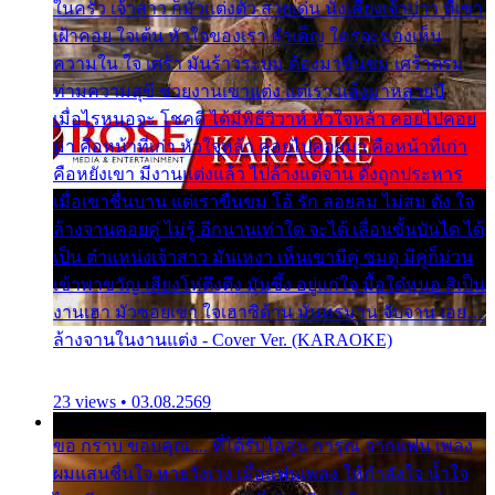
ในครัว เจ้าสาว ก็มัวแต่งตัว สวยเด่น นั่งเคียงเจ้าบ่าว ที่เขา
เฝ้าคอย ใจเต้น หัวใจของเรา ลำเค็ญ ใครจะมองเห็น
ความใน ใจ เศร้า มันร้าวระบม ต้องมาขื่นขม เศร้าตรม
ท่ามความสุขี ช่วยงานเขาแต่ง แต่เรา แล้งมาหลายปี
เมื่อไรหนอจะ โชคดี ได้มีพิธีวิวาห์ หัวใจหล้า คอยไปคอย
มา คือหน้าที่เก่า หัวใจหล้า คอยไปคอยมา คือหน้าที่เก่า
คือหยังเขา มีงานแต่งแล้ว ไปล้างแต่จาน ดั่งถูกประหาร
เมื่อเขาชื่นบาน แต่เราขื่นขม โอ้ รัก ลอยลม ไม่สม ดัง ใจ
ล้างจานคอยคู่ ไม่รู้ อีกนานเท่าใด จะได้ เลื่อนขั้นบันได ได้
เป็น ตำแหน่งเจ้าสาว มันเหงา เห็นเขามีคู่ ซมดู มีคู่ก็ม่วน
เข้าพาขวัญ เสียงโห่ตึงตึง มันซึ้ง อยู่แก่ใจ มื้อใด๋หนอ สิเป็น
งานเฮา มัวซอยเขา ใจเฮาซิด้าน มันทรมาน จับจาน เอย…
ล้างจานในงานแต่ง - Cover Ver. (KARAOKE)
23 views • 03.08.2569
ขอ กราบ ขอบคุณ.... ที่ได้รับไออุ่น การุณ จากแฟน เพลง
ผมแสนชื่นใจ หายวังเวง เมื่อแฟนเพลง ให้กำลังใจ น้ำใจ