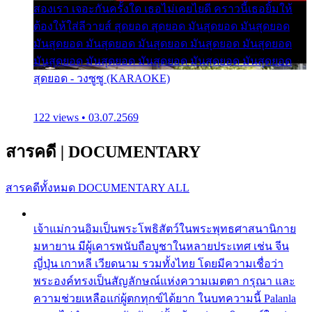
สองเรา เจอะกันครั้งใด เธอไม่เคยไยดี คราวนี้เธอยิ้มให้
ต้องให้ใส่ลีวายส์ สุดยอด สุดยอด มันสุดยอด มันสุดยอด
มันสุดยอด มันสุดยอด มันสุดยอด มันสุดยอด มันสุดยอด
มันสุดยอด มันสุดยอด มันสุดยอด มันสุดยอด มันสุดยอด
สุดยอด - วงซูซู (KARAOKE)
122 views • 03.07.2569
สารคดี
|
DOCUMENTARY
สารคดีทั้งหมด
DOCUMENTARY ALL
เจ้าแม่กวนอิมเป็นพระโพธิสัตว์ในพระพุทธศาสนานิกาย
มหายาน มีผู้เคารพนับถือบูชาในหลายประเทศ เช่น จีน
ญี่ปุ่น เกาหลี เวียดนาม รวมทั้งไทย โดยมีความเชื่อว่า
พระองค์ทรงเป็นสัญลักษณ์แห่งความเมตตา กรุณา และ
ความช่วยเหลือแก่ผู้ตกทุกข์ได้ยาก ในบทความนี้ Palanla