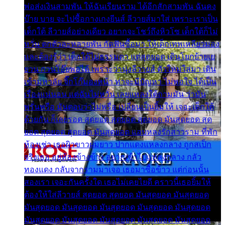
พ่อส่งเงินสามพัน ให้ฉันเรียนราม ได้อีกสักสามพัน ฉันคง
บ๊าย บาย จะไปซื้อกางเกงยีนส์ ลีวายส์มาใส่ เพราะเราเป็น
เด็กใต้ ลีวายส์อย่างเดียว อยากจะโชว์ถึงหิวโซ เด็กใต้ก็ไม่
หวั่น ตกตัวละหลายพัน กัดฟันซื้อมา ให้เด็กเทพเหลียวมอง
และต้องรู้ว่า เด็กใต้ไม่ธรรมดา แต่สุดยอด เดินโยกย้ายเย
ยวน กวนโอ๊ยพอได้ เพราะว่านุ่งลีวายส์ ตัวใหม่ใส่มา เดิน
เข้ามหาลัย จิ๊กโก๊มองหน้า ท่าจะมีปัญหา ไม่พอใจ ได้เป็น
เรื่องแน่นอน แต่ฉันไม่หวั่น เลยแหลงใต้ถามมัน ว่ามัน
พรั่นพรือ มันตอบว่าไม่พรื่อ เปลี่ยนเป็นยิ้มให้ เจอะเด็กใต้
ด้วยกัน ก็เลยรอด สุดยอด สุดยอด สุดยอด มันสุดยอด สุด
ยอด สุดยอด สุดยอด มันสุดยอด แอบหลงรักสาวราม ที่พัก
ห้องเช่า เธอผิวขาวผมยาว ปากแดงแหลงกลาง ถูกสเป็ก
จริงเธอ อยู่ห้องข้างข้าง อยากเข้าไปแหลงกลาง กลัว
ทองแดง กลับจากรามมาเจอ เธอมาซื้อข้าว แต่ก่อนนั้น
สองเรา เจอะกันครั้งใด เธอไม่เคยไยดี คราวนี้เธอยิ้มให้
ต้องให้ใส่ลีวายส์ สุดยอด สุดยอด มันสุดยอด มันสุดยอด
มันสุดยอด มันสุดยอด มันสุดยอด มันสุดยอด มันสุดยอด
มันสุดยอด มันสุดยอด มันสุดยอด มันสุดยอด มันสุดยอด