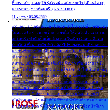
หิ้วกระเป๋า | แสงสุรีย์ รุ่งโรจน์ - แย่งกระเป๋า | เตือนใจ บุญ
พระรักษา (ซาวด์ดนตรี) (KARAOKE)
11 views • 03.08.2569
งานแต่ง เขาแซง แย่งเอาไปก่อน หัวใจอาวรณ์ มาซ่อน อยู่
ในห้องครัว ข้างนอกเจ้าสาว ส่งยิ้ม ให้คนไปทั่ว แต่เรา เฝ้า
อยู่ในครัว ทำตัวเป็นเด็ก ล้างจาน ในเมื่อ เจ้าสาว คือคน
บ้านใกล้ พึ่งพาอาศัย จำใจ ต้องไปช่วยงาน พอถึงเวลา เขา
พา กันเข้าพาขวัญ เพื่อนฝูง เฮฮาดังลั่น แต่เราล้างจาน
เดียวดาย เป็นคนพ่าย บ่มีความหมาย เคียงใจเจ้าบ่าว เป็น
คนพ่าย บ่มีความหมาย เคียงใจเจ้าบ่าว เพื่อนเจ้าสาว ยัง
เป็นบ่ได้ คือคนพ่าย ฮักคน ไม่มีใครสน เขาไม่เห็นคน ที่อยู่
ในครัว เจ้าสาว ก็มัวแต่งตัว สวยเด่น นั่งเคียงเจ้าบ่าว ที่เขา
เฝ้าคอย ใจเต้น หัวใจของเรา ลำเค็ญ ใครจะมองเห็น
ความใน ใจ เศร้า มันร้าวระบม ต้องมาขื่นขม เศร้าตรม
ท่ามความสุขี ช่วยงานเขาแต่ง แต่เรา แล้งมาหลายปี
เมื่อไรหนอจะ โชคดี ได้มีพิธีวิวาห์ หัวใจหล้า คอยไปคอย
มา คือหน้าที่เก่า หัวใจหล้า คอยไปคอยมา คือหน้าที่เก่า