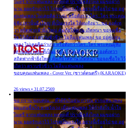
ไมตรี จากแฟนเพลง ทุกทุกที่ ปราณีหลั่งไหล ผมขอฝาก
นาม ยอดรักเอาไว้ โปรดเป็นแรงใจ อย่างนี้เรื่อยไป ขอ อยู่
คู่แฟนเพลง ไม่เคยคิดว่าเก่ง หรือดังกว่าใคร..ใคร พระคุณ
ผู้ฟัง เท่านั้นยิ่งใหญ่ ที่เป็นแรงใจ ให้ผมดังมา.. ขอ องค์เท
วา สถิตฟากฟ้ายิ่งใหญ่ คุ้มภัยให้ท่าน เถิดหนา ขอจงเชื่อ
ใจ ไว้เถิดว่า ตราบชั่วชีวา ไม่ลืมแฟนเพลง ขอ อยู่คู่แฟน
เพลง ไม่เคยคิดว่าเก่ง หรือดังกว่าใคร..ใคร พระคุณผู้ฟัง
เท่านั้นยิ่งใหญ่ ที่เป็นแรงใจ ให้ผมดังมา.. ขอ องค์เทวา
สถิตฟากฟ้ายิ่งใหญ่ คุ้มภัยให้ท่าน เถิดหนา ขอจงเชื่อใจ ไว้
เถิดว่า ตราบชั่วชีวา ไม่ลืมแฟนเพลง
ขอบคุณแฟนเพลง - Cover Ver. (ซาวด์ดนตรี) (KARAOKE)
26 views • 31.07.2569
ขอ กราบ ขอบคุณ.... ที่ได้รับไออุ่น การุณ จากแฟน เพลง
ผมแสนชื่นใจ หายวังเวง เมื่อแฟนเพลง ให้กำลังใจ น้ำใจ
ไมตรี จากแฟนเพลง ทุกทุกที่ ปราณีหลั่งไหล ผมขอฝาก
นาม ยอดรักเอาไว้ โปรดเป็นแรงใจ อย่างนี้เรื่อยไป ขอ อยู่