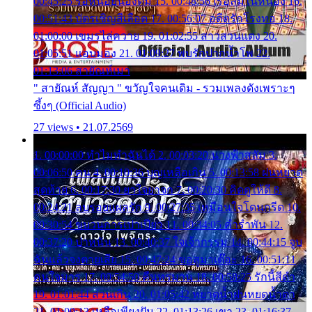
00:45:25 รอหน่อยน้องติ๋ม 15. 00:48:56 เรือล่มในหนอง 16.
00:51:43 บัตรเชิญสีเลือด 17. 00:56:07 อดีตรักโรงทอ 18.
01:00:00 เขมรไล่ควาย 19. 01:02:55 สาวสวนแตง 20.
01:05:51 แอบมอง 21. 01:09:27 พบรักปากน้ำโพ 22.
01:13:06 สายัณห์เมา
" สายัณห์ สัญญา " ขวัญใจคนเดิม - รวมเพลงดังเพราะๆ
ซึ้งๆ (Official Audio)
27 views • 21.07.2569
1. 00:00:00 ทำไมทำฉันได้ 2. 00:03:20 นางฟ้าสลัม 3.
00:06:50 คน 4. 00:10:36 บุญเหลือเกิน 5. 00:13:58 ฝนหยาด
สุดท้าย 6. 00:17:30 ยาใจยาจก 7. 00:20:30 คิดดูให้ดี 8.
00:24:21 ลบรอยแผลรัก 9. 00:27:35 เหมือนใจโดนกรีด 10.
00:30:54 ขบวนการเปาเปียว 11. 00:34:05 คำรำพัน 12.
00:37:20 ปาหนัน 13. 00:40:37 ใจเจ้ากรรม 14. 00:44:15 จูบ
ฉันแล้วจงตายเสีย 15. 00:47:24 ขอสูมาเต๊อะ 16. 00:51:11
คนใจมาร 17. 00:54:50 คืนทรมาน 18. 00:58:25 รักนี้สีดำ
19. 01:01:44 ส่วนเกิน 20. 01:05:42 หยาดน้ำฝนหยดน้ำตา
21. 01:09:13 เหลือเพียงฝัน 22. 01:13:26 เขา 23. 01:16:37