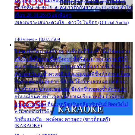
ขอรักคืน 24. 01:19:56 คนเรารักกันยาก 25. 01:23:06 หัวใจ
เถื่อน 26. 01:26:45 อยู่เพื่อลูก
เพลงเพราะเสนาะดวงใจ - ดาวใจ ไพจิตร (Official Audio)
140 views • 10.07.2569
ไม่เคยรักใครแน่หรือ อยากเชื่อถือก็ไม่กล้า ติ๋มใช่คนสวย
ตรึงใจ ติ๋มใช่งามซึ้งตรึงตรา พี่หรือจะมาหมายร่วมชีวี ก็
คนเขาลืออื้อฉาว ว่าสาวๆรุมตอมพี่ ติ๋มอยากรับรักเหมือน
กัน แต่หวั่นจะช้ำดวงฤดี กลัวแฟนของพี่ชี้หน้าด่าทอ ก็คน
ชื่อต๋อยต้อยตุ้มตุ๋ยต่าย พี่ยังลืมได้ง่ายๆเลยหนอ แค่ตัวเรา
สาวบ้านนา แสนจะซอมซ่อ ขืนรักขืนรอคงช้ำสักวัน ถ้า
จริงเหมือนคำพร่ำเฉลย พี่อย่าเฉยรีบมาหมั้น ถ้าพี่สู่ขอ
ตามธรรมเนียม ติ๋มจะเตรียมรับเกลียวสัมพันธ์ ผิดหวังไม่
หวั่นขอยอมได้เคียง
รักติ๋มแน่หรือ - หงษ์ทอง ดาวอุดร (ซาวด์ดนตรี)
(KARAOKE)