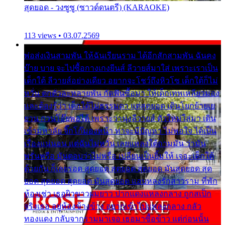
สุดยอด - วงซูซู (ซาวด์ดนตรี) (KARAOKE)
113 views • 03.07.2569
พ่อส่งเงินสามพัน ให้ฉันเรียนราม ได้อีกสักสามพัน ฉันคง
บ๊าย บาย จะไปซื้อกางเกงยีนส์ ลีวายส์มาใส่ เพราะเราเป็น
เด็กใต้ ลีวายส์อย่างเดียว อยากจะโชว์ถึงหิวโซ เด็กใต้ก็ไม่
หวั่น ตกตัวละหลายพัน กัดฟันซื้อมา ให้เด็กเทพเหลียวมอง
และต้องรู้ว่า เด็กใต้ไม่ธรรมดา แต่สุดยอด เดินโยกย้ายเย
ยวน กวนโอ๊ยพอได้ เพราะว่านุ่งลีวายส์ ตัวใหม่ใส่มา เดิน
เข้ามหาลัย จิ๊กโก๊มองหน้า ท่าจะมีปัญหา ไม่พอใจ ได้เป็น
เรื่องแน่นอน แต่ฉันไม่หวั่น เลยแหลงใต้ถามมัน ว่ามัน
พรั่นพรือ มันตอบว่าไม่พรื่อ เปลี่ยนเป็นยิ้มให้ เจอะเด็กใต้
ด้วยกัน ก็เลยรอด สุดยอด สุดยอด สุดยอด มันสุดยอด สุด
ยอด สุดยอด สุดยอด มันสุดยอด แอบหลงรักสาวราม ที่พัก
ห้องเช่า เธอผิวขาวผมยาว ปากแดงแหลงกลาง ถูกสเป็ก
จริงเธอ อยู่ห้องข้างข้าง อยากเข้าไปแหลงกลาง กลัว
ทองแดง กลับจากรามมาเจอ เธอมาซื้อข้าว แต่ก่อนนั้น