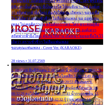
คู่แฟนเพลง ไม่เคยคิดว่าเก่ง หรือดังกว่าใคร..ใคร พระคุณ
ผู้ฟัง เท่านั้นยิ่งใหญ่ ที่เป็นแรงใจ ให้ผมดังมา.. ขอ องค์เท
วา สถิตฟากฟ้ายิ่งใหญ่ คุ้มภัยให้ท่าน เถิดหนา ขอจงเชื่อ
ใจ ไว้เถิดว่า ตราบชั่วชีวา ไม่ลืมแฟนเพลง ขอ อยู่คู่แฟน
เพลง ไม่เคยคิดว่าเก่ง หรือดังกว่าใคร..ใคร พระคุณผู้ฟัง
เท่านั้นยิ่งใหญ่ ที่เป็นแรงใจ ให้ผมดังมา.. ขอ องค์เทวา
สถิตฟากฟ้ายิ่งใหญ่ คุ้มภัยให้ท่าน เถิดหนา ขอจงเชื่อใจ ไว้
เถิดว่า ตราบชั่วชีวา ไม่ลืมแฟนเพลง
ขอบคุณแฟนเพลง - Cover Ver. (KARAOKE)
28 views • 31.07.2569
1. 00:00:00 ยินดีรับเดน 2. 00:03:44 น้ำตาอีสาน 3. 00:07:51
กิ่งทองใบหยก 4. 00:10:35 น้ำนิ่งไหลลึก 5. 00:13:49 ลานรัก
ลานเท 6. 00:17:06 จำใจจาก 7. 00:20:53 คืนฝนตก 8.
00:25:16 น้ำลงเดือนยี่ 9. 00:28:47 โสนน้อยเรือนงาม 10.
00:32:29 ตอไม้ที่ตายแล้ว 11. 00:35:41 น้ำกรดแช่เย็น 12.
00:39:08 อยากฟังซ้ำ 13. 00:42:32 รู้ว่าเขาหลอก 14.