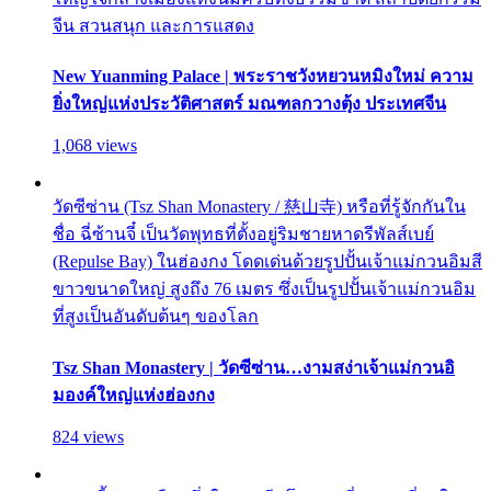
จีน สวนสนุก และการแสดง
New Yuanming Palace | พระราชวังหยวนหมิงใหม่ ความ
ยิ่งใหญ่แห่งประวัติศาสตร์ มณฑลกวางตุ้ง ประเทศจีน
1,068 views
วัดซีซ่าน (Tsz Shan Monastery / 慈山寺) หรือที่รู้จักกันใน
ชื่อ ฉี่ซ้านจี๋ เป็นวัดพุทธที่ตั้งอยู่ริมชายหาดรีพัลส์เบย์
(Repulse Bay) ในฮ่องกง โดดเด่นด้วยรูปปั้นเจ้าแม่กวนอิมสี
ขาวขนาดใหญ่ สูงถึง 76 เมตร ซึ่งเป็นรูปปั้นเจ้าแม่กวนอิม
ที่สูงเป็นอันดับต้นๆ ของโลก
Tsz Shan Monastery | วัดซีซ่าน…งามสง่าเจ้าแม่กวนอิ
มองค์ใหญ่แห่งฮ่องกง
824 views