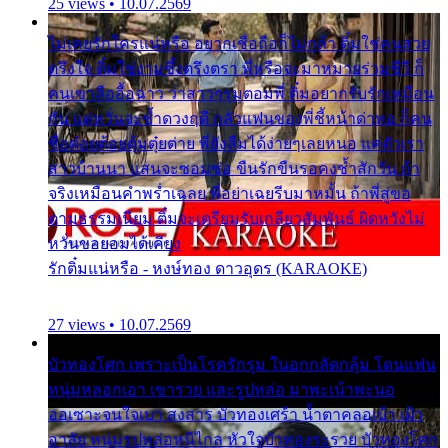
25 views • 10.07.2569
ไม่เคยรักใครแน่หรือ อยากเชื่อถือก็ไม่กล้า ติ๋มใช่คนสวย
ตรึงใจ ติ๋มใช่งามซึ้งตรึงตรา พี่หรือจะมาหมายร่วมชีวี ก็
คนเขาลืออื้อฉาว ว่าสาวๆรุมตอมพี่ ติ๋มอยากรับรักเหมือน
กัน แต่หวั่นจะช้ำดวงฤดี กลัวแฟนของพี่ชี้หน้าด่าทอ ก็คน
ชื่อต๋อยต้อยตุ้มตุ๋ยต่าย พี่ยังลืมได้ง่ายๆเลยหนอ แค่ตัวเรา
สาวบ้านนา แสนจะซอมซ่อ ขืนรักขืนรอคงช้ำสักวัน ถ้า
จริงเหมือนคำพร่ำเฉลย พี่อย่าเฉยรีบมาหมั้น ถ้าพี่สู่ขอ
ตามธรรมเนียม ติ๋มจะเตรียมรับเกลียวสัมพันธ์ ผิดหวังไม่
หวั่นขอยอมได้เคียง
รักติ๋มแน่หรือ - หงษ์ทอง ดาวอุดร (KARAOKE)
27 views • 10.07.2569
บัวทองโศก เพราะเป็นโรครักรุม ในอกกลัดกลุ้ม โดนแฟน
หนุ่มหลอกเอา เขารวย และรูปหล่อ มาพะเน้าพะนอ
ออเซาะจนใจเบา สงสาร บัวทองเศร้า น้ำตาคลอเบ้า เฝ้า
อาลัย หนุ่มรูปหล่อหนีไกล หัวใจบัวทองระรวย บัวทองโศก