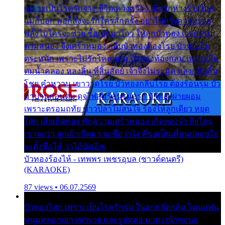
เพราะเป็นโรครักจาง ชีวิตเคว้งคว้าง เมื่อรักห่างร้างไกล
แม่ก็บอก พ่อก็สั่งจะรักใครสักครั้ง อย่าไปหวังความรวย
พลั้งไปใครจะช่วย ซื้อเปลมาไกว ให้ลูกบัวทอง เวรกรรม
ตามสนอง จึงเศร้าหมอง กลีบบัวทองต้องโรย บัวทองไม่
ตระหนัก เพราะไม่รักโคลนตม บัวทองท้องกลม เพราะลืม
ตมน้ำคลอง หลงลิ้น ที่สิ้นสัตย์ เจ้าจึงไม่ระมัด หลงกลิ่นลิ้น
โชย คำหวาน เขาวาดโรย บัวทองกลีบโรย ต้องร้อนรุม บัว
มาบานก่อนตูม ดุจไฟสุมร้อนรุมอุรา บัวทองผ่ายผอม
เพราะตรอมฤทัย ข้าวปลาไม่สนใจ ร้องไห้ลูกเดียว หยุด
โศก เสียเถิดทอง พักความเศร้าหมอง เถิดทองจ๋า ถึงใคร
เขาจะว่า ลูกเจ้าเกิดมา จะชื่อว่าไง พี่ขอเป็นเพื่อนปลอบใจ
จะตั้งชื่อให้ ว่าไอ้บังเอิญ
บัวทองร้องไห้ - เทพพร เพชรอุบล (ซาวด์ดนตรี)
(KARAOKE)
87 views • 06.07.2569
บัวทองโศก เพราะเป็นโรครักรุม ในอกกลัดกลุ้ม โดนแฟน
หนุ่มหลอกเอา เขารวย และรูปหล่อ มาพะเน้าพะนอ