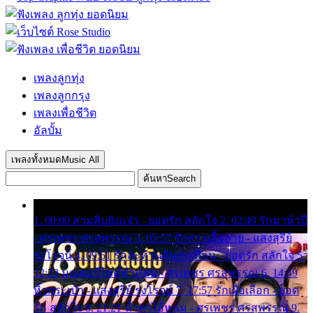
เพลงลูกทุ่ง
เพลงลูกกรุง
เพลงเพื่อชีวิต
อัลบั้ม
เพลงทั้งหมด
Music All
ค้นหา
Search
1. 00:00 สามสิบยังแจ๋ว - ยอดรัก สลักใจ 2. 02:49 รักมาห้าปี
- ศรเพชร ศรสุพรรณ 3. 05:57 รักสาวเสื้อลาย - แสงสุรีย์
รุ่งโรจน์ 4. 09:51 รักสะท้านดินสะเทือน - ยอดรัก สลักใจ 5.
12:23 มอเตอร์ไซค์ทำหล่น - ศรเพชร ศรสุพรรณ 6. 14:49
หิ้วกระเป๋า - แสงสุรีย์ รุ่งโรจน์ 7. 17:57 รักเผื่อเลือก - ยอด
รัก สลักใจ 8. 21:21 น้ำตาไอ้หนุ่ม - ศรเพชร ศรสุพรรณ 9.