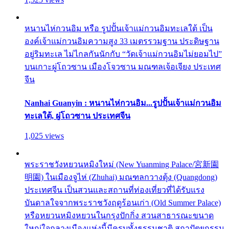
หนานไห่กวนอิม หรือ รูปปั้นเจ้าแม่กวนอิมทะเลใต้ เป็น
องค์เจ้าแม่กวนอิมความสูง 33 เมตรรวมฐาน ประดิษฐาน
อยู่ริมทะเล ไม่ไกลกันนักกับ “วัดเจ้าแม่กวนอิมไม่ยอมไป”
บนเกาะผู่โถวซาน เมืองโจวซาน มณฑลเจ้อเจียง ประเทศ
จีน
Nanhai Guanyin : หนานไห่กวนอิม...รูปปั้นเจ้าแม่กวนอิม
ทะเลใต้, ผู่โถวซาน ประเทศจีน
1,025 views
พระราชวังหยวนหมิงใหม่ (New Yuanming Palace/宮新園
明園) ในเมืองจูไห่ (Zhuhai) มณฑลกวางตุ้ง (Quangdong)
ประเทศจีน เป็นสวนและสถานที่ท่องเที่ยวที่ได้รับแรง
บันดาลใจจากพระราชวังฤดูร้อนเก่า (Old Summer Palace)
หรือหยวนหมิงหยวนในกรุงปักกิ่ง สวนสาธารณะขนาด
ใหญ่ใจกลางเมืองแห่งนี้มีครบทั้งธรรมชาติ สถาปัตยกรรม