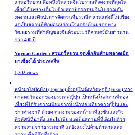
สวนอวี้หยวน คือหนึ่งในสวนจีนโบราณที่งดงามที่สุดใน
เซี่ยงไฮ้ เพราะเต็มไปด้วยสถาปัตยกรรมจีนโบราณอัน
งดงามและศิลปะการจัดสวนที่ประณีต สวนแห่งนี้ไม่เพียง
แต่เป็นสถานที่พักผ่อนหย่อนใจแต่ยังเป็นมรดกทาง
วัฒนธรรมที่สำคัญของจีนด้วยประวัติศาสตร์อันยาวนาน
กว่า 400 ปี
Yuyuan Garden : สวนอวี้หยวน จุดเช็กอินห้ามพลาดเมื่อ
มาเซี่ยงไฮ้ ประเทศจีน
1,302 views
หน้าผาโทจินโบ (Tojinbo) ตั้งอยู่ในจังหวัดฟุกุอิ (Fukui) ทาง
ภาคตะวันออกของประเทศญี่ปุ่น เป็นหนึ่งในสถานที่ท่อง
เที่ยวที่ได้รับความนิยมจากทั้งนักท่องเที่ยวชาวญี่ปุ่นและ
ชาวต่างชาติ ด้วยความงามของหน้าผาที่สูงชันและวิว
ทิวทัศน์ที่น่าทึ่ง และไม่เพียงแต่เป็นสถานที่ที่เต็มไปด้วย
ความงามจากธรรมชาติ แต่ยังแฝงไปด้วยตำนานและ
ความเชื่อที่ลึกซึ้งด้วย