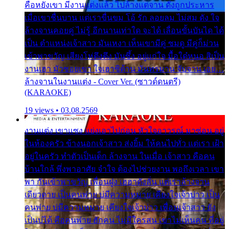
คือหยังเขา มีงานแต่งแล้ว ไปล้างแต่จาน ดั่งถูกประหาร
เมื่อเขาชื่นบาน แต่เราขื่นขม โอ้ รัก ลอยลม ไม่สม ดัง ใจ
ล้างจานคอยคู่ ไม่รู้ อีกนานเท่าใด จะได้ เลื่อนขั้นบันได ได้
เป็น ตำแหน่งเจ้าสาว มันเหงา เห็นเขามีคู่ ซมดู มีคู่ก็ม่วน
เข้าพาขวัญ เสียงโห่ตึงตึง มันซึ้ง อยู่แก่ใจ มื้อใด๋หนอ สิเป็น
งานเฮา มัวซอยเขา ใจเฮาซิด้าน มันทรมาน จับจาน เอย…
ล้างจานในงานแต่ง - Cover Ver. (ซาวด์ดนตรี)
(KARAOKE)
19 views • 03.08.2569
งานแต่ง เขาแซง แย่งเอาไปก่อน หัวใจอาวรณ์ มาซ่อน อยู่
ในห้องครัว ข้างนอกเจ้าสาว ส่งยิ้ม ให้คนไปทั่ว แต่เรา เฝ้า
อยู่ในครัว ทำตัวเป็นเด็ก ล้างจาน ในเมื่อ เจ้าสาว คือคน
บ้านใกล้ พึ่งพาอาศัย จำใจ ต้องไปช่วยงาน พอถึงเวลา เขา
พา กันเข้าพาขวัญ เพื่อนฝูง เฮฮาดังลั่น แต่เราล้างจาน
เดียวดาย เป็นคนพ่าย บ่มีความหมาย เคียงใจเจ้าบ่าว เป็น
คนพ่าย บ่มีความหมาย เคียงใจเจ้าบ่าว เพื่อนเจ้าสาว ยัง
เป็นบ่ได้ คือคนพ่าย ฮักคน ไม่มีใครสน เขาไม่เห็นคน ที่อยู่