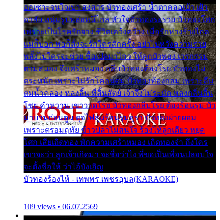
ออเซาะจนใจเบา สงสาร บัวทองเศร้า น้ำตาคลอเบ้า เฝ้า
อาลัย หนุ่มรูปหล่อหนีไกล หัวใจบัวทองระรวย บัวทองโศก
เพราะเป็นโรครักจาง ชีวิตเคว้งคว้าง เมื่อรักห่างร้างไกล
แม่ก็บอก พ่อก็สั่งจะรักใครสักครั้ง อย่าไปหวังความรวย
พลั้งไปใครจะช่วย ซื้อเปลมาไกว ให้ลูกบัวทอง เวรกรรม
ตามสนอง จึงเศร้าหมอง กลีบบัวทองต้องโรย บัวทองไม่
ตระหนัก เพราะไม่รักโคลนตม บัวทองท้องกลม เพราะลืม
ตมน้ำคลอง หลงลิ้น ที่สิ้นสัตย์ เจ้าจึงไม่ระมัด หลงกลิ่นลิ้น
โชย คำหวาน เขาวาดโรย บัวทองกลีบโรย ต้องร้อนรุม บัว
มาบานก่อนตูม ดุจไฟสุมร้อนรุมอุรา บัวทองผ่ายผอม
เพราะตรอมฤทัย ข้าวปลาไม่สนใจ ร้องไห้ลูกเดียว หยุด
โศก เสียเถิดทอง พักความเศร้าหมอง เถิดทองจ๋า ถึงใคร
เขาจะว่า ลูกเจ้าเกิดมา จะชื่อว่าไง พี่ขอเป็นเพื่อนปลอบใจ
จะตั้งชื่อให้ ว่าไอ้บังเอิญ
บัวทองร้องไห้ - เทพพร เพชรอุบล(KARAOKE)
109 views • 06.07.2569