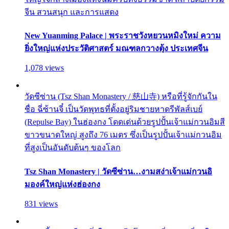
จีน สวนสนุก และการแสดง
New Yuanming Palace | พระราชวังหยวนหมิงใหม่ ความ
ยิ่งใหญ่แห่งประวัติศาสตร์ มณฑลกวางตุ้ง ประเทศจีน
1,078 views
วัดซีซ่าน (Tsz Shan Monastery / 慈山寺) หรือที่รู้จักกันใน
ชื่อ ฉี่ซ้านจี๋ เป็นวัดพุทธที่ตั้งอยู่ริมชายหาดรีพัลส์เบย์
(Repulse Bay) ในฮ่องกง โดดเด่นด้วยรูปปั้นเจ้าแม่กวนอิมสี
ขาวขนาดใหญ่ สูงถึง 76 เมตร ซึ่งเป็นรูปปั้นเจ้าแม่กวนอิม
ที่สูงเป็นอันดับต้นๆ ของโลก
Tsz Shan Monastery | วัดซีซ่าน…งามสง่าเจ้าแม่กวนอิ
มองค์ใหญ่แห่งฮ่องกง
831 views