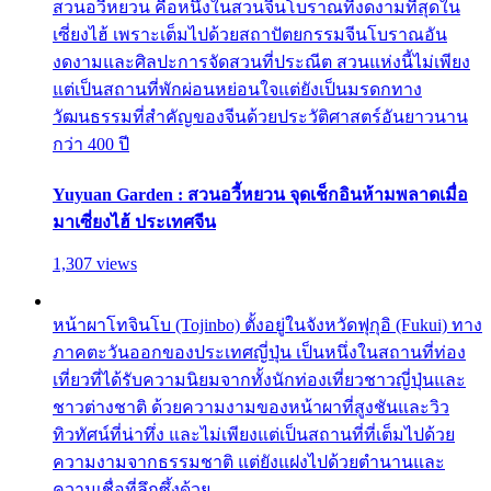
สวนอวี้หยวน คือหนึ่งในสวนจีนโบราณที่งดงามที่สุดใน
เซี่ยงไฮ้ เพราะเต็มไปด้วยสถาปัตยกรรมจีนโบราณอัน
งดงามและศิลปะการจัดสวนที่ประณีต สวนแห่งนี้ไม่เพียง
แต่เป็นสถานที่พักผ่อนหย่อนใจแต่ยังเป็นมรดกทาง
วัฒนธรรมที่สำคัญของจีนด้วยประวัติศาสตร์อันยาวนาน
กว่า 400 ปี
Yuyuan Garden : สวนอวี้หยวน จุดเช็กอินห้ามพลาดเมื่อ
มาเซี่ยงไฮ้ ประเทศจีน
1,307 views
หน้าผาโทจินโบ (Tojinbo) ตั้งอยู่ในจังหวัดฟุกุอิ (Fukui) ทาง
ภาคตะวันออกของประเทศญี่ปุ่น เป็นหนึ่งในสถานที่ท่อง
เที่ยวที่ได้รับความนิยมจากทั้งนักท่องเที่ยวชาวญี่ปุ่นและ
ชาวต่างชาติ ด้วยความงามของหน้าผาที่สูงชันและวิว
ทิวทัศน์ที่น่าทึ่ง และไม่เพียงแต่เป็นสถานที่ที่เต็มไปด้วย
ความงามจากธรรมชาติ แต่ยังแฝงไปด้วยตำนานและ
ความเชื่อที่ลึกซึ้งด้วย