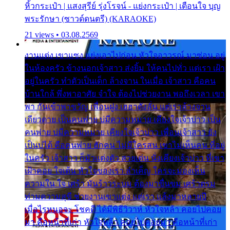
หิ้วกระเป๋า | แสงสุรีย์ รุ่งโรจน์ - แย่งกระเป๋า | เตือนใจ บุญ
พระรักษา (ซาวด์ดนตรี) (KARAOKE)
21 views • 03.08.2569
งานแต่ง เขาแซง แย่งเอาไปก่อน หัวใจอาวรณ์ มาซ่อน อยู่
ในห้องครัว ข้างนอกเจ้าสาว ส่งยิ้ม ให้คนไปทั่ว แต่เรา เฝ้า
อยู่ในครัว ทำตัวเป็นเด็ก ล้างจาน ในเมื่อ เจ้าสาว คือคน
บ้านใกล้ พึ่งพาอาศัย จำใจ ต้องไปช่วยงาน พอถึงเวลา เขา
พา กันเข้าพาขวัญ เพื่อนฝูง เฮฮาดังลั่น แต่เราล้างจาน
เดียวดาย เป็นคนพ่าย บ่มีความหมาย เคียงใจเจ้าบ่าว เป็น
คนพ่าย บ่มีความหมาย เคียงใจเจ้าบ่าว เพื่อนเจ้าสาว ยัง
เป็นบ่ได้ คือคนพ่าย ฮักคน ไม่มีใครสน เขาไม่เห็นคน ที่อยู่
ในครัว เจ้าสาว ก็มัวแต่งตัว สวยเด่น นั่งเคียงเจ้าบ่าว ที่เขา
เฝ้าคอย ใจเต้น หัวใจของเรา ลำเค็ญ ใครจะมองเห็น
ความใน ใจ เศร้า มันร้าวระบม ต้องมาขื่นขม เศร้าตรม
ท่ามความสุขี ช่วยงานเขาแต่ง แต่เรา แล้งมาหลายปี
เมื่อไรหนอจะ โชคดี ได้มีพิธีวิวาห์ หัวใจหล้า คอยไปคอย
มา คือหน้าที่เก่า หัวใจหล้า คอยไปคอยมา คือหน้าที่เก่า