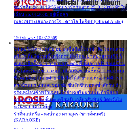
ขอรักคืน 24. 01:19:56 คนเรารักกันยาก 25. 01:23:06 หัวใจ
เถื่อน 26. 01:26:45 อยู่เพื่อลูก
เพลงเพราะเสนาะดวงใจ - ดาวใจ ไพจิตร (Official Audio)
150 views • 10.07.2569
ไม่เคยรักใครแน่หรือ อยากเชื่อถือก็ไม่กล้า ติ๋มใช่คนสวย
ตรึงใจ ติ๋มใช่งามซึ้งตรึงตรา พี่หรือจะมาหมายร่วมชีวี ก็
คนเขาลืออื้อฉาว ว่าสาวๆรุมตอมพี่ ติ๋มอยากรับรักเหมือน
กัน แต่หวั่นจะช้ำดวงฤดี กลัวแฟนของพี่ชี้หน้าด่าทอ ก็คน
ชื่อต๋อยต้อยตุ้มตุ๋ยต่าย พี่ยังลืมได้ง่ายๆเลยหนอ แค่ตัวเรา
สาวบ้านนา แสนจะซอมซ่อ ขืนรักขืนรอคงช้ำสักวัน ถ้า
จริงเหมือนคำพร่ำเฉลย พี่อย่าเฉยรีบมาหมั้น ถ้าพี่สู่ขอ
ตามธรรมเนียม ติ๋มจะเตรียมรับเกลียวสัมพันธ์ ผิดหวังไม่
หวั่นขอยอมได้เคียง
รักติ๋มแน่หรือ - หงษ์ทอง ดาวอุดร (ซาวด์ดนตรี)
(KARAOKE)