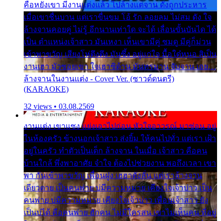
คือหยังเขา มีงานแต่งแล้ว ไปล้างแต่จาน ดั่งถูกประหาร
เมื่อเขาชื่นบาน แต่เราขื่นขม โอ้ รัก ลอยลม ไม่สม ดัง ใจ
ล้างจานคอยคู่ ไม่รู้ อีกนานเท่าใด จะได้ เลื่อนขั้นบันได ได้
เป็น ตำแหน่งเจ้าสาว มันเหงา เห็นเขามีคู่ ซมดู มีคู่ก็ม่วน
เข้าพาขวัญ เสียงโห่ตึงตึง มันซึ้ง อยู่แก่ใจ มื้อใด๋หนอ สิเป็น
งานเฮา มัวซอยเขา ใจเฮาซิด้าน มันทรมาน จับจาน เอย…
ล้างจานในงานแต่ง - Cover Ver. (ซาวด์ดนตรี)
(KARAOKE)
32 views • 03.08.2569
งานแต่ง เขาแซง แย่งเอาไปก่อน หัวใจอาวรณ์ มาซ่อน อยู่
ในห้องครัว ข้างนอกเจ้าสาว ส่งยิ้ม ให้คนไปทั่ว แต่เรา เฝ้า
อยู่ในครัว ทำตัวเป็นเด็ก ล้างจาน ในเมื่อ เจ้าสาว คือคน
บ้านใกล้ พึ่งพาอาศัย จำใจ ต้องไปช่วยงาน พอถึงเวลา เขา
พา กันเข้าพาขวัญ เพื่อนฝูง เฮฮาดังลั่น แต่เราล้างจาน
เดียวดาย เป็นคนพ่าย บ่มีความหมาย เคียงใจเจ้าบ่าว เป็น
คนพ่าย บ่มีความหมาย เคียงใจเจ้าบ่าว เพื่อนเจ้าสาว ยัง
เป็นบ่ได้ คือคนพ่าย ฮักคน ไม่มีใครสน เขาไม่เห็นคน ที่อยู่