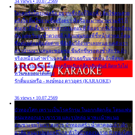
34 views • 10.07.2569
ไม่เคยรักใครแน่หรือ อยากเชื่อถือก็ไม่กล้า ติ๋มใช่คนสวย
ตรึงใจ ติ๋มใช่งามซึ้งตรึงตรา พี่หรือจะมาหมายร่วมชีวี ก็
คนเขาลืออื้อฉาว ว่าสาวๆรุมตอมพี่ ติ๋มอยากรับรักเหมือน
กัน แต่หวั่นจะช้ำดวงฤดี กลัวแฟนของพี่ชี้หน้าด่าทอ ก็คน
ชื่อต๋อยต้อยตุ้มตุ๋ยต่าย พี่ยังลืมได้ง่ายๆเลยหนอ แค่ตัวเรา
สาวบ้านนา แสนจะซอมซ่อ ขืนรักขืนรอคงช้ำสักวัน ถ้า
จริงเหมือนคำพร่ำเฉลย พี่อย่าเฉยรีบมาหมั้น ถ้าพี่สู่ขอ
ตามธรรมเนียม ติ๋มจะเตรียมรับเกลียวสัมพันธ์ ผิดหวังไม่
หวั่นขอยอมได้เคียง
รักติ๋มแน่หรือ - หงษ์ทอง ดาวอุดร (KARAOKE)
36 views • 10.07.2569
บัวทองโศก เพราะเป็นโรครักรุม ในอกกลัดกลุ้ม โดนแฟน
หนุ่มหลอกเอา เขารวย และรูปหล่อ มาพะเน้าพะนอ
ออเซาะจนใจเบา สงสาร บัวทองเศร้า น้ำตาคลอเบ้า เฝ้า
อาลัย หนุ่มรูปหล่อหนีไกล หัวใจบัวทองระรวย บัวทองโศก