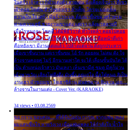
ในครัว เจ้าสาว ก็มัวแต่งตัว สวยเด่น นั่งเคียงเจ้าบ่าว ที่เขา
เฝ้าคอย ใจเต้น หัวใจของเรา ลำเค็ญ ใครจะมองเห็น
ความใน ใจ เศร้า มันร้าวระบม ต้องมาขื่นขม เศร้าตรม
ท่ามความสุขี ช่วยงานเขาแต่ง แต่เรา แล้งมาหลายปี
เมื่อไรหนอจะ โชคดี ได้มีพิธีวิวาห์ หัวใจหล้า คอยไปคอย
มา คือหน้าที่เก่า หัวใจหล้า คอยไปคอยมา คือหน้าที่เก่า
คือหยังเขา มีงานแต่งแล้ว ไปล้างแต่จาน ดั่งถูกประหาร
เมื่อเขาชื่นบาน แต่เราขื่นขม โอ้ รัก ลอยลม ไม่สม ดัง ใจ
ล้างจานคอยคู่ ไม่รู้ อีกนานเท่าใด จะได้ เลื่อนขั้นบันได ได้
เป็น ตำแหน่งเจ้าสาว มันเหงา เห็นเขามีคู่ ซมดู มีคู่ก็ม่วน
เข้าพาขวัญ เสียงโห่ตึงตึง มันซึ้ง อยู่แก่ใจ มื้อใด๋หนอ สิเป็น
งานเฮา มัวซอยเขา ใจเฮาซิด้าน มันทรมาน จับจาน เอย…
ล้างจานในงานแต่ง - Cover Ver. (KARAOKE)
34 views • 03.08.2569
ขอ กราบ ขอบคุณ.... ที่ได้รับไออุ่น การุณ จากแฟน เพลง
ผมแสนชื่นใจ หายวังเวง เมื่อแฟนเพลง ให้กำลังใจ น้ำใจ