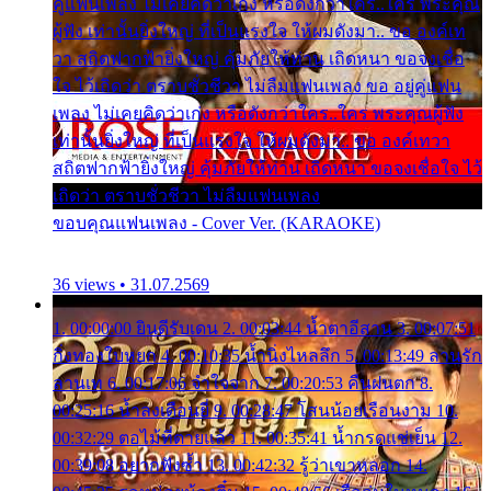
คู่แฟนเพลง ไม่เคยคิดว่าเก่ง หรือดังกว่าใคร..ใคร พระคุณ
ผู้ฟัง เท่านั้นยิ่งใหญ่ ที่เป็นแรงใจ ให้ผมดังมา.. ขอ องค์เท
วา สถิตฟากฟ้ายิ่งใหญ่ คุ้มภัยให้ท่าน เถิดหนา ขอจงเชื่อ
ใจ ไว้เถิดว่า ตราบชั่วชีวา ไม่ลืมแฟนเพลง ขอ อยู่คู่แฟน
เพลง ไม่เคยคิดว่าเก่ง หรือดังกว่าใคร..ใคร พระคุณผู้ฟัง
เท่านั้นยิ่งใหญ่ ที่เป็นแรงใจ ให้ผมดังมา.. ขอ องค์เทวา
สถิตฟากฟ้ายิ่งใหญ่ คุ้มภัยให้ท่าน เถิดหนา ขอจงเชื่อใจ ไว้
เถิดว่า ตราบชั่วชีวา ไม่ลืมแฟนเพลง
ขอบคุณแฟนเพลง - Cover Ver. (KARAOKE)
36 views • 31.07.2569
1. 00:00:00 ยินดีรับเดน 2. 00:03:44 น้ำตาอีสาน 3. 00:07:51
กิ่งทองใบหยก 4. 00:10:35 น้ำนิ่งไหลลึก 5. 00:13:49 ลานรัก
ลานเท 6. 00:17:06 จำใจจาก 7. 00:20:53 คืนฝนตก 8.
00:25:16 น้ำลงเดือนยี่ 9. 00:28:47 โสนน้อยเรือนงาม 10.
00:32:29 ตอไม้ที่ตายแล้ว 11. 00:35:41 น้ำกรดแช่เย็น 12.
00:39:08 อยากฟังซ้ำ 13. 00:42:32 รู้ว่าเขาหลอก 14.