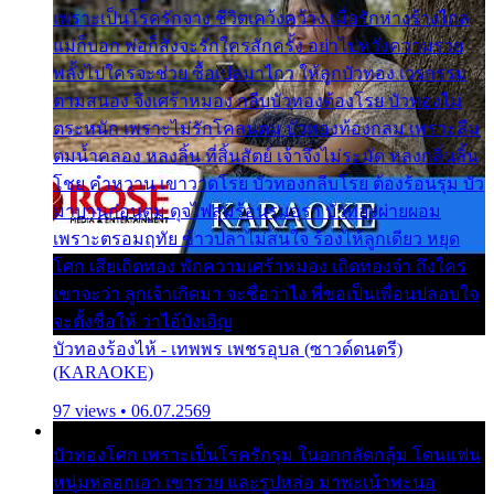
เพราะเป็นโรครักจาง ชีวิตเคว้งคว้าง เมื่อรักห่างร้างไกล
แม่ก็บอก พ่อก็สั่งจะรักใครสักครั้ง อย่าไปหวังความรวย
พลั้งไปใครจะช่วย ซื้อเปลมาไกว ให้ลูกบัวทอง เวรกรรม
ตามสนอง จึงเศร้าหมอง กลีบบัวทองต้องโรย บัวทองไม่
ตระหนัก เพราะไม่รักโคลนตม บัวทองท้องกลม เพราะลืม
ตมน้ำคลอง หลงลิ้น ที่สิ้นสัตย์ เจ้าจึงไม่ระมัด หลงกลิ่นลิ้น
โชย คำหวาน เขาวาดโรย บัวทองกลีบโรย ต้องร้อนรุม บัว
มาบานก่อนตูม ดุจไฟสุมร้อนรุมอุรา บัวทองผ่ายผอม
เพราะตรอมฤทัย ข้าวปลาไม่สนใจ ร้องไห้ลูกเดียว หยุด
โศก เสียเถิดทอง พักความเศร้าหมอง เถิดทองจ๋า ถึงใคร
เขาจะว่า ลูกเจ้าเกิดมา จะชื่อว่าไง พี่ขอเป็นเพื่อนปลอบใจ
จะตั้งชื่อให้ ว่าไอ้บังเอิญ
บัวทองร้องไห้ - เทพพร เพชรอุบล (ซาวด์ดนตรี)
(KARAOKE)
97 views • 06.07.2569
บัวทองโศก เพราะเป็นโรครักรุม ในอกกลัดกลุ้ม โดนแฟน
หนุ่มหลอกเอา เขารวย และรูปหล่อ มาพะเน้าพะนอ