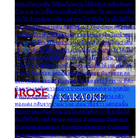
พ่อส่งเงินสามพัน ให้ฉันเรียนราม ได้อีกสักสามพัน ฉันคง
บ๊าย บาย จะไปซื้อกางเกงยีนส์ ลีวายส์มาใส่ เพราะเราเป็น
เด็กใต้ ลีวายส์อย่างเดียว อยากจะโชว์ถึงหิวโซ เด็กใต้ก็ไม่
หวั่น ตกตัวละหลายพัน กัดฟันซื้อมา ให้เด็กเทพเหลียวมอง
และต้องรู้ว่า เด็กใต้ไม่ธรรมดา แต่สุดยอด เดินโยกย้ายเย
ยวน กวนโอ๊ยพอได้ เพราะว่านุ่งลีวายส์ ตัวใหม่ใส่มา เดิน
เข้ามหาลัย จิ๊กโก๊มองหน้า ท่าจะมีปัญหา ไม่พอใจ ได้เป็น
เรื่องแน่นอน แต่ฉันไม่หวั่น เลยแหลงใต้ถามมัน ว่ามัน
พรั่นพรือ มันตอบว่าไม่พรื่อ เปลี่ยนเป็นยิ้มให้ เจอะเด็กใต้
ด้วยกัน ก็เลยรอด สุดยอด สุดยอด สุดยอด มันสุดยอด สุด
ยอด สุดยอด สุดยอด มันสุดยอด แอบหลงรักสาวราม ที่พัก
ห้องเช่า เธอผิวขาวผมยาว ปากแดงแหลงกลาง ถูกสเป็ก
จริงเธอ อยู่ห้องข้างข้าง อยากเข้าไปแหลงกลาง กลัว
ทองแดง กลับจากรามมาเจอ เธอมาซื้อข้าว แต่ก่อนนั้น
สองเรา เจอะกันครั้งใด เธอไม่เคยไยดี คราวนี้เธอยิ้มให้
ต้องให้ใส่ลีวายส์ สุดยอด สุดยอด มันสุดยอด มันสุดยอด
มันสุดยอด มันสุดยอด มันสุดยอด มันสุดยอด มันสุดยอด
มันสุดยอด มันสุดยอด มันสุดยอด มันสุดยอด มันสุดยอด