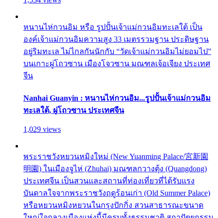
หนานไห่กวนอิม หรือ รูปปั้นเจ้าแม่กวนอิมทะเลใต้ เป็น
องค์เจ้าแม่กวนอิมความสูง 33 เมตรรวมฐาน ประดิษฐาน
อยู่ริมทะเล ไม่ไกลกันนักกับ “วัดเจ้าแม่กวนอิมไม่ยอมไป”
บนเกาะผู่โถวซาน เมืองโจวซาน มณฑลเจ้อเจียง ประเทศ
จีน
Nanhai Guanyin : หนานไห่กวนอิม...รูปปั้นเจ้าแม่กวนอิม
ทะเลใต้, ผู่โถวซาน ประเทศจีน
1,029 views
พระราชวังหยวนหมิงใหม่ (New Yuanming Palace/宮新園
明園) ในเมืองจูไห่ (Zhuhai) มณฑลกวางตุ้ง (Quangdong)
ประเทศจีน เป็นสวนและสถานที่ท่องเที่ยวที่ได้รับแรง
บันดาลใจจากพระราชวังฤดูร้อนเก่า (Old Summer Palace)
หรือหยวนหมิงหยวนในกรุงปักกิ่ง สวนสาธารณะขนาด
ใหญ่ใจกลางเมืองแห่งนี้มีครบทั้งธรรมชาติ สถาปัตยกรรม