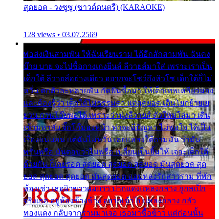
สุดยอด - วงซูซู (ซาวด์ดนตรี) (KARAOKE)
128 views • 03.07.2569
พ่อส่งเงินสามพัน ให้ฉันเรียนราม ได้อีกสักสามพัน ฉันคง
บ๊าย บาย จะไปซื้อกางเกงยีนส์ ลีวายส์มาใส่ เพราะเราเป็น
เด็กใต้ ลีวายส์อย่างเดียว อยากจะโชว์ถึงหิวโซ เด็กใต้ก็ไม่
หวั่น ตกตัวละหลายพัน กัดฟันซื้อมา ให้เด็กเทพเหลียวมอง
และต้องรู้ว่า เด็กใต้ไม่ธรรมดา แต่สุดยอด เดินโยกย้ายเย
ยวน กวนโอ๊ยพอได้ เพราะว่านุ่งลีวายส์ ตัวใหม่ใส่มา เดิน
เข้ามหาลัย จิ๊กโก๊มองหน้า ท่าจะมีปัญหา ไม่พอใจ ได้เป็น
เรื่องแน่นอน แต่ฉันไม่หวั่น เลยแหลงใต้ถามมัน ว่ามัน
พรั่นพรือ มันตอบว่าไม่พรื่อ เปลี่ยนเป็นยิ้มให้ เจอะเด็กใต้
ด้วยกัน ก็เลยรอด สุดยอด สุดยอด สุดยอด มันสุดยอด สุด
ยอด สุดยอด สุดยอด มันสุดยอด แอบหลงรักสาวราม ที่พัก
ห้องเช่า เธอผิวขาวผมยาว ปากแดงแหลงกลาง ถูกสเป็ก
จริงเธอ อยู่ห้องข้างข้าง อยากเข้าไปแหลงกลาง กลัว
ทองแดง กลับจากรามมาเจอ เธอมาซื้อข้าว แต่ก่อนนั้น