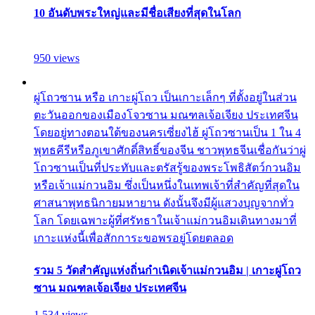
10 อันดับพระใหญ่และมีชื่อเสียงที่สุดในโลก
950 views
ผู่โถวซาน หรือ เกาะผู่โถว เป็นเกาะเล็กๆ ที่ตั้งอยู่ในส่วน
ตะวันออกของเมืองโจวซาน มณฑลเจ้อเจียง ประเทศจีน
โดยอยู่ทางตอนใต้ของนครเซี่ยงไฮ้ ผู่โถวซานเป็น 1 ใน 4
พุทธคีรีหรือภูเขาศักดิ์สิทธิ์ของจีน ชาวพุทธจีนเชื่อกันว่าผู่
โถวซานเป็นที่ประทับและตรัสรู้ของพระโพธิสัตว์กวนอิม
หรือเจ้าแม่กวนอิม ซึ่งเป็นหนึ่งในเทพเจ้าที่สำคัญที่สุดใน
ศาสนาพุทธนิกายมหายาน ดังนั้นจึงมีผู้แสวงบุญจากทั่ว
โลก โดยเฉพาะผู้ที่ศรัทธาในเจ้าแม่กวนอิมเดินทางมาที่
เกาะแห่งนี้เพื่อสักการะขอพรอยู่โดยตลอด
รวม 5 วัดสำคัญแห่งถิ่นกำเนิดเจ้าแม่กวนอิม | เกาะผู่โถว
ซาน มณฑลเจ้อเจียง ประเทศจีน
1,534 views