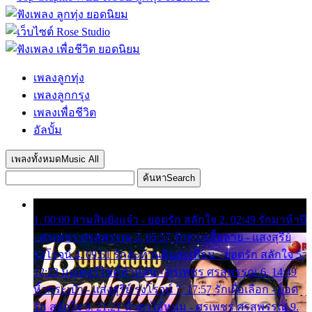
เพลงลูกทุ่ง
เพลงลูกกรุง
เพลงเพื่อชีวิต
อัลบั้ม
เพลงทั้งหมด
Music All
ค้นหา
Search
1. 00:00 สามสิบยังแจ๋ว - ยอดรัก สลักใจ 2. 02:49 รักมาห้าปี
- ศรเพชร ศรสุพรรณ 3. 05:57 รักสาวเสื้อลาย - แสงสุรีย์
รุ่งโรจน์ 4. 09:51 รักสะท้านดินสะเทือน - ยอดรัก สลักใจ 5.
12:23 มอเตอร์ไซค์ทำหล่น - ศรเพชร ศรสุพรรณ 6. 14:49
หิ้วกระเป๋า - แสงสุรีย์ รุ่งโรจน์ 7. 17:57 รักเผื่อเลือก - ยอด
รัก สลักใจ 8. 21:21 น้ำตาไอ้หนุ่ม - ศรเพชร ศรสุพรรณ 9.