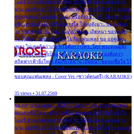
ไมตรี จากแฟนเพลง ทุกทุกที่ ปราณีหลั่งไหล ผมขอฝาก
นาม ยอดรักเอาไว้ โปรดเป็นแรงใจ อย่างนี้เรื่อยไป ขอ อยู่
คู่แฟนเพลง ไม่เคยคิดว่าเก่ง หรือดังกว่าใคร..ใคร พระคุณ
ผู้ฟัง เท่านั้นยิ่งใหญ่ ที่เป็นแรงใจ ให้ผมดังมา.. ขอ องค์เท
วา สถิตฟากฟ้ายิ่งใหญ่ คุ้มภัยให้ท่าน เถิดหนา ขอจงเชื่อ
ใจ ไว้เถิดว่า ตราบชั่วชีวา ไม่ลืมแฟนเพลง ขอ อยู่คู่แฟน
เพลง ไม่เคยคิดว่าเก่ง หรือดังกว่าใคร..ใคร พระคุณผู้ฟัง
เท่านั้นยิ่งใหญ่ ที่เป็นแรงใจ ให้ผมดังมา.. ขอ องค์เทวา
สถิตฟากฟ้ายิ่งใหญ่ คุ้มภัยให้ท่าน เถิดหนา ขอจงเชื่อใจ ไว้
เถิดว่า ตราบชั่วชีวา ไม่ลืมแฟนเพลง
ขอบคุณแฟนเพลง - Cover Ver. (ซาวด์ดนตรี) (KARAOKE)
35 views • 31.07.2569
ขอ กราบ ขอบคุณ.... ที่ได้รับไออุ่น การุณ จากแฟน เพลง
ผมแสนชื่นใจ หายวังเวง เมื่อแฟนเพลง ให้กำลังใจ น้ำใจ
ไมตรี จากแฟนเพลง ทุกทุกที่ ปราณีหลั่งไหล ผมขอฝาก
นาม ยอดรักเอาไว้ โปรดเป็นแรงใจ อย่างนี้เรื่อยไป ขอ อยู่