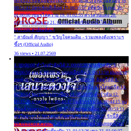
00:45:25 รอหน่อยน้องติ๋ม 15. 00:48:56 เรือล่มในหนอง 16.
00:51:43 บัตรเชิญสีเลือด 17. 00:56:07 อดีตรักโรงทอ 18.
01:00:00 เขมรไล่ควาย 19. 01:02:55 สาวสวนแตง 20.
01:05:51 แอบมอง 21. 01:09:27 พบรักปากน้ำโพ 22.
01:13:06 สายัณห์เมา
" สายัณห์ สัญญา " ขวัญใจคนเดิม - รวมเพลงดังเพราะๆ
ซึ้งๆ (Official Audio)
36 views • 21.07.2569
1. 00:00:00 ทำไมทำฉันได้ 2. 00:03:20 นางฟ้าสลัม 3.
00:06:50 คน 4. 00:10:36 บุญเหลือเกิน 5. 00:13:58 ฝนหยาด
สุดท้าย 6. 00:17:30 ยาใจยาจก 7. 00:20:30 คิดดูให้ดี 8.
00:24:21 ลบรอยแผลรัก 9. 00:27:35 เหมือนใจโดนกรีด 10.
00:30:54 ขบวนการเปาเปียว 11. 00:34:05 คำรำพัน 12.
00:37:20 ปาหนัน 13. 00:40:37 ใจเจ้ากรรม 14. 00:44:15 จูบ
ฉันแล้วจงตายเสีย 15. 00:47:24 ขอสูมาเต๊อะ 16. 00:51:11
คนใจมาร 17. 00:54:50 คืนทรมาน 18. 00:58:25 รักนี้สีดำ
19. 01:01:44 ส่วนเกิน 20. 01:05:42 หยาดน้ำฝนหยดน้ำตา
21. 01:09:13 เหลือเพียงฝัน 22. 01:13:26 เขา 23. 01:16:37