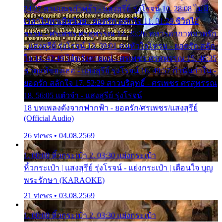
24:27 สามเณรกำพร้า - แสงสุรีย์ รุ่งโรจน์ 10. 28:08 ไม่มี
เวลาไปหาเมียน้อย - ยอดรัก สลักใจ 11. 31:29 ชีวิตไอ้
ธรรม - ศรเพชร ศรสุพรรณ 12. 35:26 ทหารอากาศขาดรัก
- แสงสุรีย์ รุ่งโรจน์ 13. 39:01 คนหัวใจโทรม - ยอดรัก สลัก
ใจ 14. 42:49 ไอ้หวังตายแน่ - ศรเพชร ศรสุพรรณ 15. 46:35
ธาตุแท้ของเธอ - แสงสุรีย์ รุ่งโรจน์ 16. 49:57 กำนันกำใน -
ยอดรัก สลักใจ 17. 52:29 สาวบริสุทธิ์ - ศรเพชร ศรสุพรรณ
18. 56:05 แต๋วจ๋า - แสงสุรีย์ รุ่งโรจน์
18 บทเพลงดังจากฟากฟ้า - ยอดรัก/ศรเพชร/แสงสุรีย์
(Official Audio)
26 views • 04.08.2569
1. 00:00 หิ้วกระเป๋า 2. 03:30 แย่งกระเป๋า
หิ้วกระเป๋า | แสงสุรีย์ รุ่งโรจน์ - แย่งกระเป๋า | เตือนใจ บุญ
พระรักษา (KARAOKE)
21 views • 03.08.2569
1. 00:00 หิ้วกระเป๋า 2. 03:30 แย่งกระเป๋า