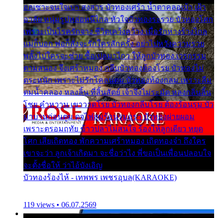
ออเซาะจนใจเบา สงสาร บัวทองเศร้า น้ำตาคลอเบ้า เฝ้า
อาลัย หนุ่มรูปหล่อหนีไกล หัวใจบัวทองระรวย บัวทองโศก
เพราะเป็นโรครักจาง ชีวิตเคว้งคว้าง เมื่อรักห่างร้างไกล
แม่ก็บอก พ่อก็สั่งจะรักใครสักครั้ง อย่าไปหวังความรวย
พลั้งไปใครจะช่วย ซื้อเปลมาไกว ให้ลูกบัวทอง เวรกรรม
ตามสนอง จึงเศร้าหมอง กลีบบัวทองต้องโรย บัวทองไม่
ตระหนัก เพราะไม่รักโคลนตม บัวทองท้องกลม เพราะลืม
ตมน้ำคลอง หลงลิ้น ที่สิ้นสัตย์ เจ้าจึงไม่ระมัด หลงกลิ่นลิ้น
โชย คำหวาน เขาวาดโรย บัวทองกลีบโรย ต้องร้อนรุม บัว
มาบานก่อนตูม ดุจไฟสุมร้อนรุมอุรา บัวทองผ่ายผอม
เพราะตรอมฤทัย ข้าวปลาไม่สนใจ ร้องไห้ลูกเดียว หยุด
โศก เสียเถิดทอง พักความเศร้าหมอง เถิดทองจ๋า ถึงใคร
เขาจะว่า ลูกเจ้าเกิดมา จะชื่อว่าไง พี่ขอเป็นเพื่อนปลอบใจ
จะตั้งชื่อให้ ว่าไอ้บังเอิญ
บัวทองร้องไห้ - เทพพร เพชรอุบล(KARAOKE)
119 views • 06.07.2569