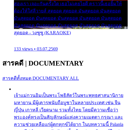
สองเรา เจอะกันครั้งใด เธอไม่เคยไยดี คราวนี้เธอยิ้มให้
ต้องให้ใส่ลีวายส์ สุดยอด สุดยอด มันสุดยอด มันสุดยอด
มันสุดยอด มันสุดยอด มันสุดยอด มันสุดยอด มันสุดยอด
มันสุดยอด มันสุดยอด มันสุดยอด มันสุดยอด มันสุดยอด
สุดยอด - วงซูซู (KARAOKE)
133 views • 03.07.2569
สารคดี
|
DOCUMENTARY
สารคดีทั้งหมด
DOCUMENTARY ALL
เจ้าแม่กวนอิมเป็นพระโพธิสัตว์ในพระพุทธศาสนานิกาย
มหายาน มีผู้เคารพนับถือบูชาในหลายประเทศ เช่น จีน
ญี่ปุ่น เกาหลี เวียดนาม รวมทั้งไทย โดยมีความเชื่อว่า
พระองค์ทรงเป็นสัญลักษณ์แห่งความเมตตา กรุณา และ
ความช่วยเหลือแก่ผู้ตกทุกข์ได้ยาก ในบทความนี้ Palanla