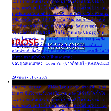
ไมตรี จากแฟนเพลง ทุกทุกที่ ปราณีหลั่งไหล ผมขอฝาก
นาม ยอดรักเอาไว้ โปรดเป็นแรงใจ อย่างนี้เรื่อยไป ขอ อยู่
คู่แฟนเพลง ไม่เคยคิดว่าเก่ง หรือดังกว่าใคร..ใคร พระคุณ
ผู้ฟัง เท่านั้นยิ่งใหญ่ ที่เป็นแรงใจ ให้ผมดังมา.. ขอ องค์เท
วา สถิตฟากฟ้ายิ่งใหญ่ คุ้มภัยให้ท่าน เถิดหนา ขอจงเชื่อ
ใจ ไว้เถิดว่า ตราบชั่วชีวา ไม่ลืมแฟนเพลง ขอ อยู่คู่แฟน
เพลง ไม่เคยคิดว่าเก่ง หรือดังกว่าใคร..ใคร พระคุณผู้ฟัง
เท่านั้นยิ่งใหญ่ ที่เป็นแรงใจ ให้ผมดังมา.. ขอ องค์เทวา
สถิตฟากฟ้ายิ่งใหญ่ คุ้มภัยให้ท่าน เถิดหนา ขอจงเชื่อใจ ไว้
เถิดว่า ตราบชั่วชีวา ไม่ลืมแฟนเพลง
ขอบคุณแฟนเพลง - Cover Ver. (ซาวด์ดนตรี) (KARAOKE)
29 views • 31.07.2569
ขอ กราบ ขอบคุณ.... ที่ได้รับไออุ่น การุณ จากแฟน เพลง
ผมแสนชื่นใจ หายวังเวง เมื่อแฟนเพลง ให้กำลังใจ น้ำใจ
ไมตรี จากแฟนเพลง ทุกทุกที่ ปราณีหลั่งไหล ผมขอฝาก
นาม ยอดรักเอาไว้ โปรดเป็นแรงใจ อย่างนี้เรื่อยไป ขอ อยู่