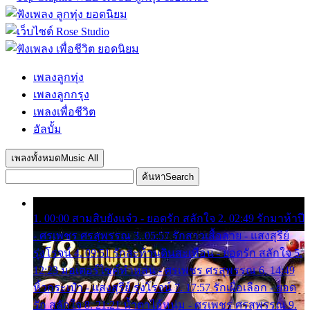
เพลงลูกทุ่ง
เพลงลูกกรุง
เพลงเพื่อชีวิต
อัลบั้ม
เพลงทั้งหมด
Music All
ค้นหา
Search
1. 00:00 สามสิบยังแจ๋ว - ยอดรัก สลักใจ 2. 02:49 รักมาห้าปี
- ศรเพชร ศรสุพรรณ 3. 05:57 รักสาวเสื้อลาย - แสงสุรีย์
รุ่งโรจน์ 4. 09:51 รักสะท้านดินสะเทือน - ยอดรัก สลักใจ 5.
12:23 มอเตอร์ไซค์ทำหล่น - ศรเพชร ศรสุพรรณ 6. 14:49
หิ้วกระเป๋า - แสงสุรีย์ รุ่งโรจน์ 7. 17:57 รักเผื่อเลือก - ยอด
รัก สลักใจ 8. 21:21 น้ำตาไอ้หนุ่ม - ศรเพชร ศรสุพรรณ 9.