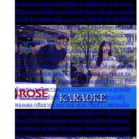
พ่อส่งเงินสามพัน ให้ฉันเรียนราม ได้อีกสักสามพัน ฉันคง
บ๊าย บาย จะไปซื้อกางเกงยีนส์ ลีวายส์มาใส่ เพราะเราเป็น
เด็กใต้ ลีวายส์อย่างเดียว อยากจะโชว์ถึงหิวโซ เด็กใต้ก็ไม่
หวั่น ตกตัวละหลายพัน กัดฟันซื้อมา ให้เด็กเทพเหลียวมอง
และต้องรู้ว่า เด็กใต้ไม่ธรรมดา แต่สุดยอด เดินโยกย้ายเย
ยวน กวนโอ๊ยพอได้ เพราะว่านุ่งลีวายส์ ตัวใหม่ใส่มา เดิน
เข้ามหาลัย จิ๊กโก๊มองหน้า ท่าจะมีปัญหา ไม่พอใจ ได้เป็น
เรื่องแน่นอน แต่ฉันไม่หวั่น เลยแหลงใต้ถามมัน ว่ามัน
พรั่นพรือ มันตอบว่าไม่พรื่อ เปลี่ยนเป็นยิ้มให้ เจอะเด็กใต้
ด้วยกัน ก็เลยรอด สุดยอด สุดยอด สุดยอด มันสุดยอด สุด
ยอด สุดยอด สุดยอด มันสุดยอด แอบหลงรักสาวราม ที่พัก
ห้องเช่า เธอผิวขาวผมยาว ปากแดงแหลงกลาง ถูกสเป็ก
จริงเธอ อยู่ห้องข้างข้าง อยากเข้าไปแหลงกลาง กลัว
ทองแดง กลับจากรามมาเจอ เธอมาซื้อข้าว แต่ก่อนนั้น
สองเรา เจอะกันครั้งใด เธอไม่เคยไยดี คราวนี้เธอยิ้มให้
ต้องให้ใส่ลีวายส์ สุดยอด สุดยอด มันสุดยอด มันสุดยอด
มันสุดยอด มันสุดยอด มันสุดยอด มันสุดยอด มันสุดยอด
มันสุดยอด มันสุดยอด มันสุดยอด มันสุดยอด มันสุดยอด