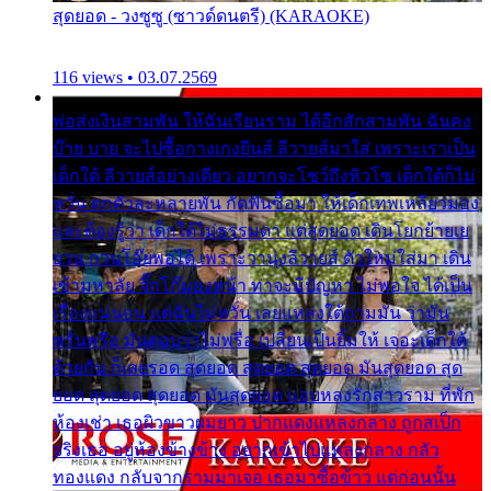
สุดยอด - วงซูซู (ซาวด์ดนตรี) (KARAOKE)
116 views • 03.07.2569
พ่อส่งเงินสามพัน ให้ฉันเรียนราม ได้อีกสักสามพัน ฉันคง
บ๊าย บาย จะไปซื้อกางเกงยีนส์ ลีวายส์มาใส่ เพราะเราเป็น
เด็กใต้ ลีวายส์อย่างเดียว อยากจะโชว์ถึงหิวโซ เด็กใต้ก็ไม่
หวั่น ตกตัวละหลายพัน กัดฟันซื้อมา ให้เด็กเทพเหลียวมอง
และต้องรู้ว่า เด็กใต้ไม่ธรรมดา แต่สุดยอด เดินโยกย้ายเย
ยวน กวนโอ๊ยพอได้ เพราะว่านุ่งลีวายส์ ตัวใหม่ใส่มา เดิน
เข้ามหาลัย จิ๊กโก๊มองหน้า ท่าจะมีปัญหา ไม่พอใจ ได้เป็น
เรื่องแน่นอน แต่ฉันไม่หวั่น เลยแหลงใต้ถามมัน ว่ามัน
พรั่นพรือ มันตอบว่าไม่พรื่อ เปลี่ยนเป็นยิ้มให้ เจอะเด็กใต้
ด้วยกัน ก็เลยรอด สุดยอด สุดยอด สุดยอด มันสุดยอด สุด
ยอด สุดยอด สุดยอด มันสุดยอด แอบหลงรักสาวราม ที่พัก
ห้องเช่า เธอผิวขาวผมยาว ปากแดงแหลงกลาง ถูกสเป็ก
จริงเธอ อยู่ห้องข้างข้าง อยากเข้าไปแหลงกลาง กลัว
ทองแดง กลับจากรามมาเจอ เธอมาซื้อข้าว แต่ก่อนนั้น