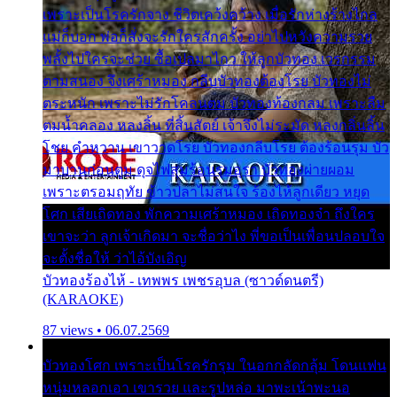
เพราะเป็นโรครักจาง ชีวิตเคว้งคว้าง เมื่อรักห่างร้างไกล
แม่ก็บอก พ่อก็สั่งจะรักใครสักครั้ง อย่าไปหวังความรวย
พลั้งไปใครจะช่วย ซื้อเปลมาไกว ให้ลูกบัวทอง เวรกรรม
ตามสนอง จึงเศร้าหมอง กลีบบัวทองต้องโรย บัวทองไม่
ตระหนัก เพราะไม่รักโคลนตม บัวทองท้องกลม เพราะลืม
ตมน้ำคลอง หลงลิ้น ที่สิ้นสัตย์ เจ้าจึงไม่ระมัด หลงกลิ่นลิ้น
โชย คำหวาน เขาวาดโรย บัวทองกลีบโรย ต้องร้อนรุม บัว
มาบานก่อนตูม ดุจไฟสุมร้อนรุมอุรา บัวทองผ่ายผอม
เพราะตรอมฤทัย ข้าวปลาไม่สนใจ ร้องไห้ลูกเดียว หยุด
โศก เสียเถิดทอง พักความเศร้าหมอง เถิดทองจ๋า ถึงใคร
เขาจะว่า ลูกเจ้าเกิดมา จะชื่อว่าไง พี่ขอเป็นเพื่อนปลอบใจ
จะตั้งชื่อให้ ว่าไอ้บังเอิญ
บัวทองร้องไห้ - เทพพร เพชรอุบล (ซาวด์ดนตรี)
(KARAOKE)
87 views • 06.07.2569
บัวทองโศก เพราะเป็นโรครักรุม ในอกกลัดกลุ้ม โดนแฟน
หนุ่มหลอกเอา เขารวย และรูปหล่อ มาพะเน้าพะนอ