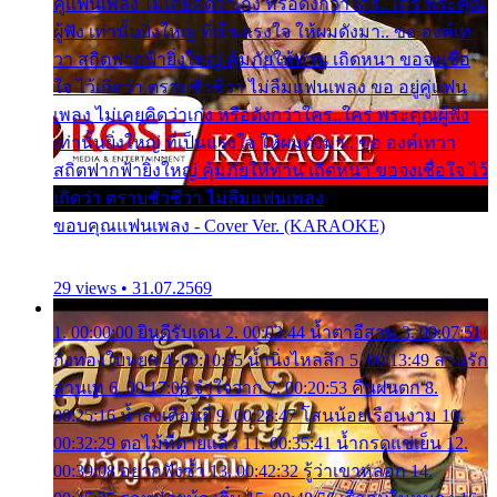
คู่แฟนเพลง ไม่เคยคิดว่าเก่ง หรือดังกว่าใคร..ใคร พระคุณ
ผู้ฟัง เท่านั้นยิ่งใหญ่ ที่เป็นแรงใจ ให้ผมดังมา.. ขอ องค์เท
วา สถิตฟากฟ้ายิ่งใหญ่ คุ้มภัยให้ท่าน เถิดหนา ขอจงเชื่อ
ใจ ไว้เถิดว่า ตราบชั่วชีวา ไม่ลืมแฟนเพลง ขอ อยู่คู่แฟน
เพลง ไม่เคยคิดว่าเก่ง หรือดังกว่าใคร..ใคร พระคุณผู้ฟัง
เท่านั้นยิ่งใหญ่ ที่เป็นแรงใจ ให้ผมดังมา.. ขอ องค์เทวา
สถิตฟากฟ้ายิ่งใหญ่ คุ้มภัยให้ท่าน เถิดหนา ขอจงเชื่อใจ ไว้
เถิดว่า ตราบชั่วชีวา ไม่ลืมแฟนเพลง
ขอบคุณแฟนเพลง - Cover Ver. (KARAOKE)
29 views • 31.07.2569
1. 00:00:00 ยินดีรับเดน 2. 00:03:44 น้ำตาอีสาน 3. 00:07:51
กิ่งทองใบหยก 4. 00:10:35 น้ำนิ่งไหลลึก 5. 00:13:49 ลานรัก
ลานเท 6. 00:17:06 จำใจจาก 7. 00:20:53 คืนฝนตก 8.
00:25:16 น้ำลงเดือนยี่ 9. 00:28:47 โสนน้อยเรือนงาม 10.
00:32:29 ตอไม้ที่ตายแล้ว 11. 00:35:41 น้ำกรดแช่เย็น 12.
00:39:08 อยากฟังซ้ำ 13. 00:42:32 รู้ว่าเขาหลอก 14.