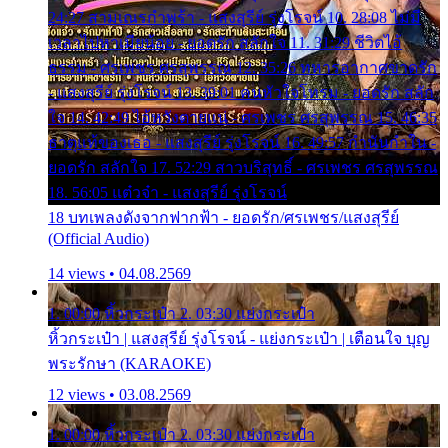
24:27 สามเณรกำพร้า - แสงสุรีย์ รุ่งโรจน์ 10. 28:08 ไม่มี
เวลาไปหาเมียน้อย - ยอดรัก สลักใจ 11. 31:29 ชีวิตไอ้
ธรรม - ศรเพชร ศรสุพรรณ 12. 35:26 ทหารอากาศขาดรัก
- แสงสุรีย์ รุ่งโรจน์ 13. 39:01 คนหัวใจโทรม - ยอดรัก สลัก
ใจ 14. 42:49 ไอ้หวังตายแน่ - ศรเพชร ศรสุพรรณ 15. 46:35
ธาตุแท้ของเธอ - แสงสุรีย์ รุ่งโรจน์ 16. 49:57 กำนันกำใน -
ยอดรัก สลักใจ 17. 52:29 สาวบริสุทธิ์ - ศรเพชร ศรสุพรรณ
18. 56:05 แต๋วจ๋า - แสงสุรีย์ รุ่งโรจน์
18 บทเพลงดังจากฟากฟ้า - ยอดรัก/ศรเพชร/แสงสุรีย์
(Official Audio)
14 views • 04.08.2569
1. 00:00 หิ้วกระเป๋า 2. 03:30 แย่งกระเป๋า
หิ้วกระเป๋า | แสงสุรีย์ รุ่งโรจน์ - แย่งกระเป๋า | เตือนใจ บุญ
พระรักษา (KARAOKE)
12 views • 03.08.2569
1. 00:00 หิ้วกระเป๋า 2. 03:30 แย่งกระเป๋า