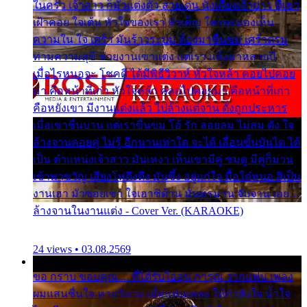
ในครัว เจ้าสาว ก็มัวแต่งตัว สวยเด่น นั่งเคียงเจ้าบ่าว ที่เขา
เฝ้าคอย ใจเต้น หัวใจของเรา ลำเค็ญ ใครจะมองเห็น
ความใน ใจ เศร้า มันร้าวระบม ต้องมาขื่นขม เศร้าตรม
ท่ามความสุขี ช่วยงานเขาแต่ง แต่เรา แล้งมาหลายปี
เมื่อไรหนอจะ โชคดี ได้มีพิธีวิวาห์ หัวใจหล้า คอยไปคอย
มา คือหน้าที่เก่า หัวใจหล้า คอยไปคอยมา คือหน้าที่เก่า
คือหยังเขา มีงานแต่งแล้ว ไปล้างแต่จาน ดั่งถูกประหาร
เมื่อเขาชื่นบาน แต่เราขื่นขม โอ้ รัก ลอยลม ไม่สม ดัง ใจ
ล้างจานคอยคู่ ไม่รู้ อีกนานเท่าใด จะได้ เลื่อนขั้นบันได ได้
เป็น ตำแหน่งเจ้าสาว มันเหงา เห็นเขามีคู่ ซมดู มีคู่ก็ม่วน
เข้าพาขวัญ เสียงโห่ตึงตึง มันซึ้ง อยู่แก่ใจ มื้อใด๋หนอ สิเป็น
งานเฮา มัวซอยเขา ใจเฮาซิด้าน มันทรมาน จับจาน เอย…
ล้างจานในงานแต่ง - Cover Ver. (KARAOKE)
24 views • 03.08.2569
ขอ กราบ ขอบคุณ.... ที่ได้รับไออุ่น การุณ จากแฟน เพลง
ผมแสนชื่นใจ หายวังเวง เมื่อแฟนเพลง ให้กำลังใจ น้ำใจ