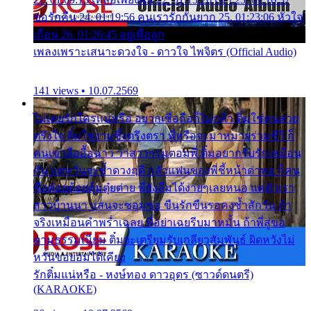
ขอรักคืน 24. 01:19:56 คนเรารักกันยาก 25. 01:23:06 หัวใจ
เถื่อน 26. 01:26:45 อยู่เพื่อลูก
เพลงเพราะเสนาะดวงใจ - ดาวใจ ไพจิตร (Official Audio)
141 views • 10.07.2569
ไม่เคยรักใครแน่หรือ อยากเชื่อถือก็ไม่กล้า ติ๋มใช่คนสวย
ตรึงใจ ติ๋มใช่งามซึ้งตรึงตรา พี่หรือจะมาหมายร่วมชีวี ก็
คนเขาลืออื้อฉาว ว่าสาวๆรุมตอมพี่ ติ๋มอยากรับรักเหมือน
กัน แต่หวั่นจะช้ำดวงฤดี กลัวแฟนของพี่ชี้หน้าด่าทอ ก็คน
ชื่อต๋อยต้อยตุ้มตุ๋ยต่าย พี่ยังลืมได้ง่ายๆเลยหนอ แค่ตัวเรา
สาวบ้านนา แสนจะซอมซ่อ ขืนรักขืนรอคงช้ำสักวัน ถ้า
จริงเหมือนคำพร่ำเฉลย พี่อย่าเฉยรีบมาหมั้น ถ้าพี่สู่ขอ
ตามธรรมเนียม ติ๋มจะเตรียมรับเกลียวสัมพันธ์ ผิดหวังไม่
หวั่นขอยอมได้เคียง
รักติ๋มแน่หรือ - หงษ์ทอง ดาวอุดร (ซาวด์ดนตรี)
(KARAOKE)