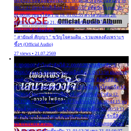
00:45:25 รอหน่อยน้องติ๋ม 15. 00:48:56 เรือล่มในหนอง 16.
00:51:43 บัตรเชิญสีเลือด 17. 00:56:07 อดีตรักโรงทอ 18.
01:00:00 เขมรไล่ควาย 19. 01:02:55 สาวสวนแตง 20.
01:05:51 แอบมอง 21. 01:09:27 พบรักปากน้ำโพ 22.
01:13:06 สายัณห์เมา
" สายัณห์ สัญญา " ขวัญใจคนเดิม - รวมเพลงดังเพราะๆ
ซึ้งๆ (Official Audio)
27 views • 21.07.2569
1. 00:00:00 ทำไมทำฉันได้ 2. 00:03:20 นางฟ้าสลัม 3.
00:06:50 คน 4. 00:10:36 บุญเหลือเกิน 5. 00:13:58 ฝนหยาด
สุดท้าย 6. 00:17:30 ยาใจยาจก 7. 00:20:30 คิดดูให้ดี 8.
00:24:21 ลบรอยแผลรัก 9. 00:27:35 เหมือนใจโดนกรีด 10.
00:30:54 ขบวนการเปาเปียว 11. 00:34:05 คำรำพัน 12.
00:37:20 ปาหนัน 13. 00:40:37 ใจเจ้ากรรม 14. 00:44:15 จูบ
ฉันแล้วจงตายเสีย 15. 00:47:24 ขอสูมาเต๊อะ 16. 00:51:11
คนใจมาร 17. 00:54:50 คืนทรมาน 18. 00:58:25 รักนี้สีดำ
19. 01:01:44 ส่วนเกิน 20. 01:05:42 หยาดน้ำฝนหยดน้ำตา
21. 01:09:13 เหลือเพียงฝัน 22. 01:13:26 เขา 23. 01:16:37