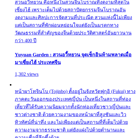
สวนอวี้หยวน คือหนึ่งในสวนจีนโบราณที่งดงามที่สุดใน
เซี่ยงไฮ้ เพราะเต็มไปด้วยสถาปัตยกรรมจีนโบราณอัน
งดงามและศิลปะการจัดสวนที่ประณีต สวนแห่งนี้ไม่เพียง
แต่เป็นสถานที่พักผ่อนหย่อนใจแต่ยังเป็นมรดกทาง
วัฒนธรรมที่สำคัญของจีนด้วยประวัติศาสตร์อันยาวนาน
กว่า 400 ปี
Yuyuan Garden : สวนอวี้หยวน จุดเช็กอินห้ามพลาดเมื่อ
มาเซี่ยงไฮ้ ประเทศจีน
1,302 views
หน้าผาโทจินโบ (Tojinbo) ตั้งอยู่ในจังหวัดฟุกุอิ (Fukui) ทาง
ภาคตะวันออกของประเทศญี่ปุ่น เป็นหนึ่งในสถานที่ท่อง
เที่ยวที่ได้รับความนิยมจากทั้งนักท่องเที่ยวชาวญี่ปุ่นและ
ชาวต่างชาติ ด้วยความงามของหน้าผาที่สูงชันและวิว
ทิวทัศน์ที่น่าทึ่ง และไม่เพียงแต่เป็นสถานที่ที่เต็มไปด้วย
ความงามจากธรรมชาติ แต่ยังแฝงไปด้วยตำนานและ
ความเชื่อที่ลึกซึ้งด้วย