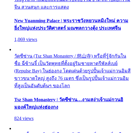
จีน สวนสนุก และการแสดง
New Yuanming Palace | พระราชวังหยวนหมิงใหม่ ความ
ยิ่งใหญ่แห่งประวัติศาสตร์ มณฑลกวางตุ้ง ประเทศจีน
1,069 views
วัดซีซ่าน (Tsz Shan Monastery / 慈山寺) หรือที่รู้จักกันใน
ชื่อ ฉี่ซ้านจี๋ เป็นวัดพุทธที่ตั้งอยู่ริมชายหาดรีพัลส์เบย์
(Repulse Bay) ในฮ่องกง โดดเด่นด้วยรูปปั้นเจ้าแม่กวนอิมสี
ขาวขนาดใหญ่ สูงถึง 76 เมตร ซึ่งเป็นรูปปั้นเจ้าแม่กวนอิม
ที่สูงเป็นอันดับต้นๆ ของโลก
Tsz Shan Monastery | วัดซีซ่าน…งามสง่าเจ้าแม่กวนอิ
มองค์ใหญ่แห่งฮ่องกง
824 views