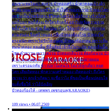
ออเซาะจนใจเบา สงสาร บัวทองเศร้า น้ำตาคลอเบ้า เฝ้า
อาลัย หนุ่มรูปหล่อหนีไกล หัวใจบัวทองระรวย บัวทองโศก
เพราะเป็นโรครักจาง ชีวิตเคว้งคว้าง เมื่อรักห่างร้างไกล
แม่ก็บอก พ่อก็สั่งจะรักใครสักครั้ง อย่าไปหวังความรวย
พลั้งไปใครจะช่วย ซื้อเปลมาไกว ให้ลูกบัวทอง เวรกรรม
ตามสนอง จึงเศร้าหมอง กลีบบัวทองต้องโรย บัวทองไม่
ตระหนัก เพราะไม่รักโคลนตม บัวทองท้องกลม เพราะลืม
ตมน้ำคลอง หลงลิ้น ที่สิ้นสัตย์ เจ้าจึงไม่ระมัด หลงกลิ่นลิ้น
โชย คำหวาน เขาวาดโรย บัวทองกลีบโรย ต้องร้อนรุม บัว
มาบานก่อนตูม ดุจไฟสุมร้อนรุมอุรา บัวทองผ่ายผอม
เพราะตรอมฤทัย ข้าวปลาไม่สนใจ ร้องไห้ลูกเดียว หยุด
โศก เสียเถิดทอง พักความเศร้าหมอง เถิดทองจ๋า ถึงใคร
เขาจะว่า ลูกเจ้าเกิดมา จะชื่อว่าไง พี่ขอเป็นเพื่อนปลอบใจ
จะตั้งชื่อให้ ว่าไอ้บังเอิญ
บัวทองร้องไห้ - เทพพร เพชรอุบล(KARAOKE)
109 views • 06.07.2569