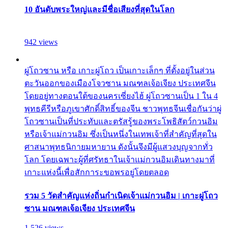
10 อันดับพระใหญ่และมีชื่อเสียงที่สุดในโลก
942 views
ผู่โถวซาน หรือ เกาะผู่โถว เป็นเกาะเล็กๆ ที่ตั้งอยู่ในส่วน
ตะวันออกของเมืองโจวซาน มณฑลเจ้อเจียง ประเทศจีน
โดยอยู่ทางตอนใต้ของนครเซี่ยงไฮ้ ผู่โถวซานเป็น 1 ใน 4
พุทธคีรีหรือภูเขาศักดิ์สิทธิ์ของจีน ชาวพุทธจีนเชื่อกันว่าผู่
โถวซานเป็นที่ประทับและตรัสรู้ของพระโพธิสัตว์กวนอิม
หรือเจ้าแม่กวนอิม ซึ่งเป็นหนึ่งในเทพเจ้าที่สำคัญที่สุดใน
ศาสนาพุทธนิกายมหายาน ดังนั้นจึงมีผู้แสวงบุญจากทั่ว
โลก โดยเฉพาะผู้ที่ศรัทธาในเจ้าแม่กวนอิมเดินทางมาที่
เกาะแห่งนี้เพื่อสักการะขอพรอยู่โดยตลอด
รวม 5 วัดสำคัญแห่งถิ่นกำเนิดเจ้าแม่กวนอิม | เกาะผู่โถว
ซาน มณฑลเจ้อเจียง ประเทศจีน
1,526 views