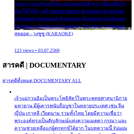
สองเรา เจอะกันครั้งใด เธอไม่เคยไยดี คราวนี้เธอยิ้มให้
ต้องให้ใส่ลีวายส์ สุดยอด สุดยอด มันสุดยอด มันสุดยอด
มันสุดยอด มันสุดยอด มันสุดยอด มันสุดยอด มันสุดยอด
มันสุดยอด มันสุดยอด มันสุดยอด มันสุดยอด มันสุดยอด
สุดยอด - วงซูซู (KARAOKE)
123 views • 03.07.2569
สารคดี
|
DOCUMENTARY
สารคดีทั้งหมด
DOCUMENTARY ALL
เจ้าแม่กวนอิมเป็นพระโพธิสัตว์ในพระพุทธศาสนานิกาย
มหายาน มีผู้เคารพนับถือบูชาในหลายประเทศ เช่น จีน
ญี่ปุ่น เกาหลี เวียดนาม รวมทั้งไทย โดยมีความเชื่อว่า
พระองค์ทรงเป็นสัญลักษณ์แห่งความเมตตา กรุณา และ
ความช่วยเหลือแก่ผู้ตกทุกข์ได้ยาก ในบทความนี้ Palanla