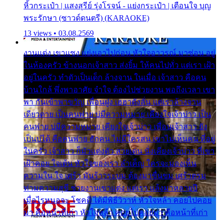
หิ้วกระเป๋า | แสงสุรีย์ รุ่งโรจน์ - แย่งกระเป๋า | เตือนใจ บุญ
พระรักษา (ซาวด์ดนตรี) (KARAOKE)
13 views • 03.08.2569
งานแต่ง เขาแซง แย่งเอาไปก่อน หัวใจอาวรณ์ มาซ่อน อยู่
ในห้องครัว ข้างนอกเจ้าสาว ส่งยิ้ม ให้คนไปทั่ว แต่เรา เฝ้า
อยู่ในครัว ทำตัวเป็นเด็ก ล้างจาน ในเมื่อ เจ้าสาว คือคน
บ้านใกล้ พึ่งพาอาศัย จำใจ ต้องไปช่วยงาน พอถึงเวลา เขา
พา กันเข้าพาขวัญ เพื่อนฝูง เฮฮาดังลั่น แต่เราล้างจาน
เดียวดาย เป็นคนพ่าย บ่มีความหมาย เคียงใจเจ้าบ่าว เป็น
คนพ่าย บ่มีความหมาย เคียงใจเจ้าบ่าว เพื่อนเจ้าสาว ยัง
เป็นบ่ได้ คือคนพ่าย ฮักคน ไม่มีใครสน เขาไม่เห็นคน ที่อยู่
ในครัว เจ้าสาว ก็มัวแต่งตัว สวยเด่น นั่งเคียงเจ้าบ่าว ที่เขา
เฝ้าคอย ใจเต้น หัวใจของเรา ลำเค็ญ ใครจะมองเห็น
ความใน ใจ เศร้า มันร้าวระบม ต้องมาขื่นขม เศร้าตรม
ท่ามความสุขี ช่วยงานเขาแต่ง แต่เรา แล้งมาหลายปี
เมื่อไรหนอจะ โชคดี ได้มีพิธีวิวาห์ หัวใจหล้า คอยไปคอย
มา คือหน้าที่เก่า หัวใจหล้า คอยไปคอยมา คือหน้าที่เก่า