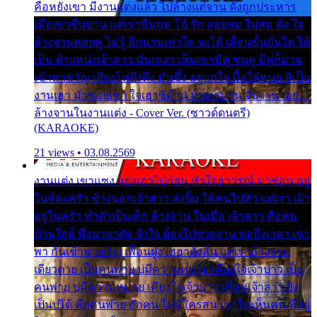
คือหยังเขา มีงานแต่งแล้ว ไปล้างแต่จาน ดั่งถูกประหาร
เมื่อเขาชื่นบาน แต่เราขื่นขม โอ้ รัก ลอยลม ไม่สม ดัง ใจ
ล้างจานคอยคู่ ไม่รู้ อีกนานเท่าใด จะได้ เลื่อนขั้นบันได ได้
เป็น ตำแหน่งเจ้าสาว มันเหงา เห็นเขามีคู่ ซมดู มีคู่ก็ม่วน
เข้าพาขวัญ เสียงโห่ตึงตึง มันซึ้ง อยู่แก่ใจ มื้อใด๋หนอ สิเป็น
งานเฮา มัวซอยเขา ใจเฮาซิด้าน มันทรมาน จับจาน เอย…
ล้างจานในงานแต่ง - Cover Ver. (ซาวด์ดนตรี)
(KARAOKE)
21 views • 03.08.2569
งานแต่ง เขาแซง แย่งเอาไปก่อน หัวใจอาวรณ์ มาซ่อน อยู่
ในห้องครัว ข้างนอกเจ้าสาว ส่งยิ้ม ให้คนไปทั่ว แต่เรา เฝ้า
อยู่ในครัว ทำตัวเป็นเด็ก ล้างจาน ในเมื่อ เจ้าสาว คือคน
บ้านใกล้ พึ่งพาอาศัย จำใจ ต้องไปช่วยงาน พอถึงเวลา เขา
พา กันเข้าพาขวัญ เพื่อนฝูง เฮฮาดังลั่น แต่เราล้างจาน
เดียวดาย เป็นคนพ่าย บ่มีความหมาย เคียงใจเจ้าบ่าว เป็น
คนพ่าย บ่มีความหมาย เคียงใจเจ้าบ่าว เพื่อนเจ้าสาว ยัง
เป็นบ่ได้ คือคนพ่าย ฮักคน ไม่มีใครสน เขาไม่เห็นคน ที่อยู่