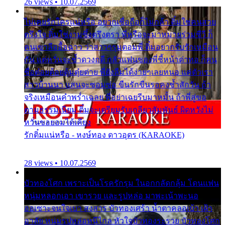
26 views • 10.07.2569
ไม่เคยรักใครแน่หรือ อยากเชื่อถือก็ไม่กล้า ติ๋มใช่คนสวย
ตรึงใจ ติ๋มใช่งามซึ้งตรึงตรา พี่หรือจะมาหมายร่วมชีวี ก็
คนเขาลืออื้อฉาว ว่าสาวๆรุมตอมพี่ ติ๋มอยากรับรักเหมือน
กัน แต่หวั่นจะช้ำดวงฤดี กลัวแฟนของพี่ชี้หน้าด่าทอ ก็คน
ชื่อต๋อยต้อยตุ้มตุ๋ยต่าย พี่ยังลืมได้ง่ายๆเลยหนอ แค่ตัวเรา
สาวบ้านนา แสนจะซอมซ่อ ขืนรักขืนรอคงช้ำสักวัน ถ้า
จริงเหมือนคำพร่ำเฉลย พี่อย่าเฉยรีบมาหมั้น ถ้าพี่สู่ขอ
ตามธรรมเนียม ติ๋มจะเตรียมรับเกลียวสัมพันธ์ ผิดหวังไม่
หวั่นขอยอมได้เคียง
รักติ๋มแน่หรือ - หงษ์ทอง ดาวอุดร (KARAOKE)
28 views • 10.07.2569
บัวทองโศก เพราะเป็นโรครักรุม ในอกกลัดกลุ้ม โดนแฟน
หนุ่มหลอกเอา เขารวย และรูปหล่อ มาพะเน้าพะนอ
ออเซาะจนใจเบา สงสาร บัวทองเศร้า น้ำตาคลอเบ้า เฝ้า
อาลัย หนุ่มรูปหล่อหนีไกล หัวใจบัวทองระรวย บัวทองโศก