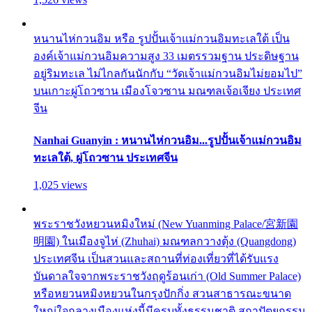
หนานไห่กวนอิม หรือ รูปปั้นเจ้าแม่กวนอิมทะเลใต้ เป็น
องค์เจ้าแม่กวนอิมความสูง 33 เมตรรวมฐาน ประดิษฐาน
อยู่ริมทะเล ไม่ไกลกันนักกับ “วัดเจ้าแม่กวนอิมไม่ยอมไป”
บนเกาะผู่โถวซาน เมืองโจวซาน มณฑลเจ้อเจียง ประเทศ
จีน
Nanhai Guanyin : หนานไห่กวนอิม...รูปปั้นเจ้าแม่กวนอิม
ทะเลใต้, ผู่โถวซาน ประเทศจีน
1,025 views
พระราชวังหยวนหมิงใหม่ (New Yuanming Palace/宮新園
明園) ในเมืองจูไห่ (Zhuhai) มณฑลกวางตุ้ง (Quangdong)
ประเทศจีน เป็นสวนและสถานที่ท่องเที่ยวที่ได้รับแรง
บันดาลใจจากพระราชวังฤดูร้อนเก่า (Old Summer Palace)
หรือหยวนหมิงหยวนในกรุงปักกิ่ง สวนสาธารณะขนาด
ใหญ่ใจกลางเมืองแห่งนี้มีครบทั้งธรรมชาติ สถาปัตยกรรม