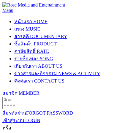
Menu
หน้าแรก
HOME
เพลง
MUSIC
สารคดี
DOCUMENTARY
ซื้อสินค้า
PRODUCT
ค่าลิขสิทธิ์
RATE
รายชื่อเพลง
SONG
เกี่ยวกับเรา
ABOUT US
ข่าวสารและกิจกรรม
NEWS & ACTIVITY
ติดต่อเรา
CONTACT US
สมาชิก
MEMBER
ลืมรหัสผ่าน
FORGOT PASSWORD
เข้าสู่ระบบ
LOGIN
หรือ