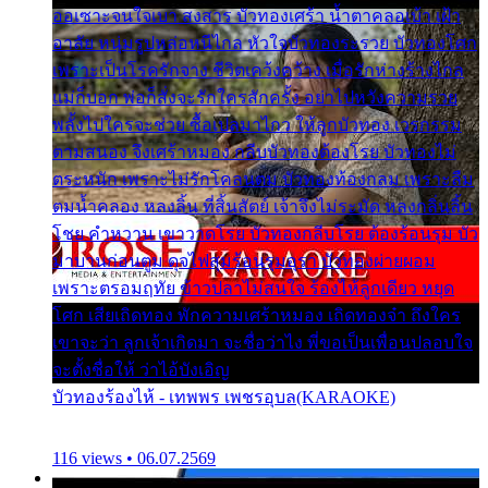
ออเซาะจนใจเบา สงสาร บัวทองเศร้า น้ำตาคลอเบ้า เฝ้า
อาลัย หนุ่มรูปหล่อหนีไกล หัวใจบัวทองระรวย บัวทองโศก
เพราะเป็นโรครักจาง ชีวิตเคว้งคว้าง เมื่อรักห่างร้างไกล
แม่ก็บอก พ่อก็สั่งจะรักใครสักครั้ง อย่าไปหวังความรวย
พลั้งไปใครจะช่วย ซื้อเปลมาไกว ให้ลูกบัวทอง เวรกรรม
ตามสนอง จึงเศร้าหมอง กลีบบัวทองต้องโรย บัวทองไม่
ตระหนัก เพราะไม่รักโคลนตม บัวทองท้องกลม เพราะลืม
ตมน้ำคลอง หลงลิ้น ที่สิ้นสัตย์ เจ้าจึงไม่ระมัด หลงกลิ่นลิ้น
โชย คำหวาน เขาวาดโรย บัวทองกลีบโรย ต้องร้อนรุม บัว
มาบานก่อนตูม ดุจไฟสุมร้อนรุมอุรา บัวทองผ่ายผอม
เพราะตรอมฤทัย ข้าวปลาไม่สนใจ ร้องไห้ลูกเดียว หยุด
โศก เสียเถิดทอง พักความเศร้าหมอง เถิดทองจ๋า ถึงใคร
เขาจะว่า ลูกเจ้าเกิดมา จะชื่อว่าไง พี่ขอเป็นเพื่อนปลอบใจ
จะตั้งชื่อให้ ว่าไอ้บังเอิญ
บัวทองร้องไห้ - เทพพร เพชรอุบล(KARAOKE)
116 views • 06.07.2569