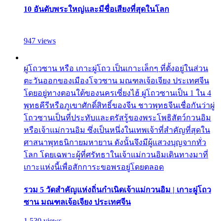
10 อันดับพระใหญ่และมีชื่อเสียงที่สุดในโลก
947 views
ผู่โถวซาน หรือ เกาะผู่โถว เป็นเกาะเล็กๆ ที่ตั้งอยู่ในส่วน
ตะวันออกของเมืองโจวซาน มณฑลเจ้อเจียง ประเทศจีน
โดยอยู่ทางตอนใต้ของนครเซี่ยงไฮ้ ผู่โถวซานเป็น 1 ใน 4
พุทธคีรีหรือภูเขาศักดิ์สิทธิ์ของจีน ชาวพุทธจีนเชื่อกันว่าผู่
โถวซานเป็นที่ประทับและตรัสรู้ของพระโพธิสัตว์กวนอิม
หรือเจ้าแม่กวนอิม ซึ่งเป็นหนึ่งในเทพเจ้าที่สำคัญที่สุดใน
ศาสนาพุทธนิกายมหายาน ดังนั้นจึงมีผู้แสวงบุญจากทั่ว
โลก โดยเฉพาะผู้ที่ศรัทธาในเจ้าแม่กวนอิมเดินทางมาที่
เกาะแห่งนี้เพื่อสักการะขอพรอยู่โดยตลอด
รวม 5 วัดสำคัญแห่งถิ่นกำเนิดเจ้าแม่กวนอิม | เกาะผู่โถว
ซาน มณฑลเจ้อเจียง ประเทศจีน
1,530 views