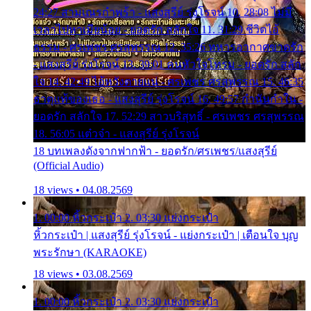
24:27 สามเณรกำพร้า - แสงสุรีย์ รุ่งโรจน์ 10. 28:08 ไม่มี
เวลาไปหาเมียน้อย - ยอดรัก สลักใจ 11. 31:29 ชีวิตไอ้
ธรรม - ศรเพชร ศรสุพรรณ 12. 35:26 ทหารอากาศขาดรัก
- แสงสุรีย์ รุ่งโรจน์ 13. 39:01 คนหัวใจโทรม - ยอดรัก สลัก
ใจ 14. 42:49 ไอ้หวังตายแน่ - ศรเพชร ศรสุพรรณ 15. 46:35
ธาตุแท้ของเธอ - แสงสุรีย์ รุ่งโรจน์ 16. 49:57 กำนันกำใน -
ยอดรัก สลักใจ 17. 52:29 สาวบริสุทธิ์ - ศรเพชร ศรสุพรรณ
18. 56:05 แต๋วจ๋า - แสงสุรีย์ รุ่งโรจน์
18 บทเพลงดังจากฟากฟ้า - ยอดรัก/ศรเพชร/แสงสุรีย์
(Official Audio)
18 views • 04.08.2569
1. 00:00 หิ้วกระเป๋า 2. 03:30 แย่งกระเป๋า
หิ้วกระเป๋า | แสงสุรีย์ รุ่งโรจน์ - แย่งกระเป๋า | เตือนใจ บุญ
พระรักษา (KARAOKE)
18 views • 03.08.2569
1. 00:00 หิ้วกระเป๋า 2. 03:30 แย่งกระเป๋า