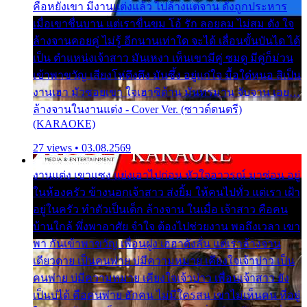
คือหยังเขา มีงานแต่งแล้ว ไปล้างแต่จาน ดั่งถูกประหาร
เมื่อเขาชื่นบาน แต่เราขื่นขม โอ้ รัก ลอยลม ไม่สม ดัง ใจ
ล้างจานคอยคู่ ไม่รู้ อีกนานเท่าใด จะได้ เลื่อนขั้นบันได ได้
เป็น ตำแหน่งเจ้าสาว มันเหงา เห็นเขามีคู่ ซมดู มีคู่ก็ม่วน
เข้าพาขวัญ เสียงโห่ตึงตึง มันซึ้ง อยู่แก่ใจ มื้อใด๋หนอ สิเป็น
งานเฮา มัวซอยเขา ใจเฮาซิด้าน มันทรมาน จับจาน เอย…
ล้างจานในงานแต่ง - Cover Ver. (ซาวด์ดนตรี)
(KARAOKE)
27 views • 03.08.2569
งานแต่ง เขาแซง แย่งเอาไปก่อน หัวใจอาวรณ์ มาซ่อน อยู่
ในห้องครัว ข้างนอกเจ้าสาว ส่งยิ้ม ให้คนไปทั่ว แต่เรา เฝ้า
อยู่ในครัว ทำตัวเป็นเด็ก ล้างจาน ในเมื่อ เจ้าสาว คือคน
บ้านใกล้ พึ่งพาอาศัย จำใจ ต้องไปช่วยงาน พอถึงเวลา เขา
พา กันเข้าพาขวัญ เพื่อนฝูง เฮฮาดังลั่น แต่เราล้างจาน
เดียวดาย เป็นคนพ่าย บ่มีความหมาย เคียงใจเจ้าบ่าว เป็น
คนพ่าย บ่มีความหมาย เคียงใจเจ้าบ่าว เพื่อนเจ้าสาว ยัง
เป็นบ่ได้ คือคนพ่าย ฮักคน ไม่มีใครสน เขาไม่เห็นคน ที่อยู่