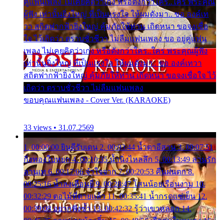
คู่แฟนเพลง ไม่เคยคิดว่าเก่ง หรือดังกว่าใคร..ใคร พระคุณ
ผู้ฟัง เท่านั้นยิ่งใหญ่ ที่เป็นแรงใจ ให้ผมดังมา.. ขอ องค์เท
วา สถิตฟากฟ้ายิ่งใหญ่ คุ้มภัยให้ท่าน เถิดหนา ขอจงเชื่อ
ใจ ไว้เถิดว่า ตราบชั่วชีวา ไม่ลืมแฟนเพลง ขอ อยู่คู่แฟน
เพลง ไม่เคยคิดว่าเก่ง หรือดังกว่าใคร..ใคร พระคุณผู้ฟัง
เท่านั้นยิ่งใหญ่ ที่เป็นแรงใจ ให้ผมดังมา.. ขอ องค์เทวา
สถิตฟากฟ้ายิ่งใหญ่ คุ้มภัยให้ท่าน เถิดหนา ขอจงเชื่อใจ ไว้
เถิดว่า ตราบชั่วชีวา ไม่ลืมแฟนเพลง
ขอบคุณแฟนเพลง - Cover Ver. (KARAOKE)
33 views • 31.07.2569
1. 00:00:00 ยินดีรับเดน 2. 00:03:44 น้ำตาอีสาน 3. 00:07:51
กิ่งทองใบหยก 4. 00:10:35 น้ำนิ่งไหลลึก 5. 00:13:49 ลานรัก
ลานเท 6. 00:17:06 จำใจจาก 7. 00:20:53 คืนฝนตก 8.
00:25:16 น้ำลงเดือนยี่ 9. 00:28:47 โสนน้อยเรือนงาม 10.
00:32:29 ตอไม้ที่ตายแล้ว 11. 00:35:41 น้ำกรดแช่เย็น 12.
00:39:08 อยากฟังซ้ำ 13. 00:42:32 รู้ว่าเขาหลอก 14.