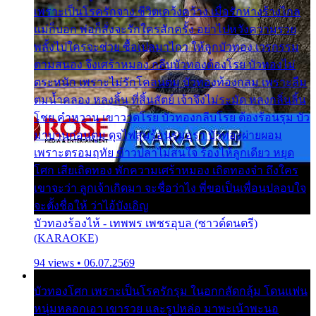
เพราะเป็นโรครักจาง ชีวิตเคว้งคว้าง เมื่อรักห่างร้างไกล
แม่ก็บอก พ่อก็สั่งจะรักใครสักครั้ง อย่าไปหวังความรวย
พลั้งไปใครจะช่วย ซื้อเปลมาไกว ให้ลูกบัวทอง เวรกรรม
ตามสนอง จึงเศร้าหมอง กลีบบัวทองต้องโรย บัวทองไม่
ตระหนัก เพราะไม่รักโคลนตม บัวทองท้องกลม เพราะลืม
ตมน้ำคลอง หลงลิ้น ที่สิ้นสัตย์ เจ้าจึงไม่ระมัด หลงกลิ่นลิ้น
โชย คำหวาน เขาวาดโรย บัวทองกลีบโรย ต้องร้อนรุม บัว
มาบานก่อนตูม ดุจไฟสุมร้อนรุมอุรา บัวทองผ่ายผอม
เพราะตรอมฤทัย ข้าวปลาไม่สนใจ ร้องไห้ลูกเดียว หยุด
โศก เสียเถิดทอง พักความเศร้าหมอง เถิดทองจ๋า ถึงใคร
เขาจะว่า ลูกเจ้าเกิดมา จะชื่อว่าไง พี่ขอเป็นเพื่อนปลอบใจ
จะตั้งชื่อให้ ว่าไอ้บังเอิญ
บัวทองร้องไห้ - เทพพร เพชรอุบล (ซาวด์ดนตรี)
(KARAOKE)
94 views • 06.07.2569
บัวทองโศก เพราะเป็นโรครักรุม ในอกกลัดกลุ้ม โดนแฟน
หนุ่มหลอกเอา เขารวย และรูปหล่อ มาพะเน้าพะนอ