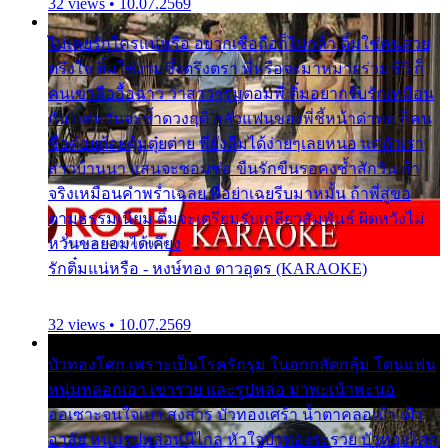
32 views • 10.07.2569
ไม่เคยรักใครแน่หรือ อยากเชื่อถือก็ไม่กล้า ติ๋มใช่คนสวย
ตรึงใจ ติ๋มใช่งามซึ้งตรึงตรา พี่หรือจะมาหมายร่วมชีวี ก็
คนเขาลืออื้อฉาว ว่าสาวๆรุมตอมพี่ ติ๋มอยากรับรักเหมือน
กัน แต่หวั่นจะช้ำดวงฤดี กลัวแฟนของพี่ชี้หน้าด่าทอ ก็คน
ชื่อต๋อยต้อยตุ้มตุ๋ยต่าย พี่ยังลืมได้ง่ายๆเลยหนอ แค่ตัวเรา
สาวบ้านนา แสนจะซอมซ่อ ขืนรักขืนรอคงช้ำสักวัน ถ้า
จริงเหมือนคำพร่ำเฉลย พี่อย่าเฉยรีบมาหมั้น ถ้าพี่สู่ขอ
ตามธรรมเนียม ติ๋มจะเตรียมรับเกลียวสัมพันธ์ ผิดหวังไม่
หวั่นขอยอมได้เคียง
รักติ๋มแน่หรือ - หงษ์ทอง ดาวอุดร (KARAOKE)
32 views • 10.07.2569
บัวทองโศก เพราะเป็นโรครักรุม ในอกกลัดกลุ้ม โดนแฟน
หนุ่มหลอกเอา เขารวย และรูปหล่อ มาพะเน้าพะนอ
ออเซาะจนใจเบา สงสาร บัวทองเศร้า น้ำตาคลอเบ้า เฝ้า
อาลัย หนุ่มรูปหล่อหนีไกล หัวใจบัวทองระรวย บัวทองโศก