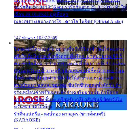
ขอรักคืน 24. 01:19:56 คนเรารักกันยาก 25. 01:23:06 หัวใจ
เถื่อน 26. 01:26:45 อยู่เพื่อลูก
เพลงเพราะเสนาะดวงใจ - ดาวใจ ไพจิตร (Official Audio)
147 views • 10.07.2569
ไม่เคยรักใครแน่หรือ อยากเชื่อถือก็ไม่กล้า ติ๋มใช่คนสวย
ตรึงใจ ติ๋มใช่งามซึ้งตรึงตรา พี่หรือจะมาหมายร่วมชีวี ก็
คนเขาลืออื้อฉาว ว่าสาวๆรุมตอมพี่ ติ๋มอยากรับรักเหมือน
กัน แต่หวั่นจะช้ำดวงฤดี กลัวแฟนของพี่ชี้หน้าด่าทอ ก็คน
ชื่อต๋อยต้อยตุ้มตุ๋ยต่าย พี่ยังลืมได้ง่ายๆเลยหนอ แค่ตัวเรา
สาวบ้านนา แสนจะซอมซ่อ ขืนรักขืนรอคงช้ำสักวัน ถ้า
จริงเหมือนคำพร่ำเฉลย พี่อย่าเฉยรีบมาหมั้น ถ้าพี่สู่ขอ
ตามธรรมเนียม ติ๋มจะเตรียมรับเกลียวสัมพันธ์ ผิดหวังไม่
หวั่นขอยอมได้เคียง
รักติ๋มแน่หรือ - หงษ์ทอง ดาวอุดร (ซาวด์ดนตรี)
(KARAOKE)