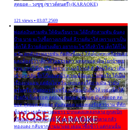
สุดยอด - วงซูซู (ซาวด์ดนตรี) (KARAOKE)
121 views • 03.07.2569
พ่อส่งเงินสามพัน ให้ฉันเรียนราม ได้อีกสักสามพัน ฉันคง
บ๊าย บาย จะไปซื้อกางเกงยีนส์ ลีวายส์มาใส่ เพราะเราเป็น
เด็กใต้ ลีวายส์อย่างเดียว อยากจะโชว์ถึงหิวโซ เด็กใต้ก็ไม่
หวั่น ตกตัวละหลายพัน กัดฟันซื้อมา ให้เด็กเทพเหลียวมอง
และต้องรู้ว่า เด็กใต้ไม่ธรรมดา แต่สุดยอด เดินโยกย้ายเย
ยวน กวนโอ๊ยพอได้ เพราะว่านุ่งลีวายส์ ตัวใหม่ใส่มา เดิน
เข้ามหาลัย จิ๊กโก๊มองหน้า ท่าจะมีปัญหา ไม่พอใจ ได้เป็น
เรื่องแน่นอน แต่ฉันไม่หวั่น เลยแหลงใต้ถามมัน ว่ามัน
พรั่นพรือ มันตอบว่าไม่พรื่อ เปลี่ยนเป็นยิ้มให้ เจอะเด็กใต้
ด้วยกัน ก็เลยรอด สุดยอด สุดยอด สุดยอด มันสุดยอด สุด
ยอด สุดยอด สุดยอด มันสุดยอด แอบหลงรักสาวราม ที่พัก
ห้องเช่า เธอผิวขาวผมยาว ปากแดงแหลงกลาง ถูกสเป็ก
จริงเธอ อยู่ห้องข้างข้าง อยากเข้าไปแหลงกลาง กลัว
ทองแดง กลับจากรามมาเจอ เธอมาซื้อข้าว แต่ก่อนนั้น