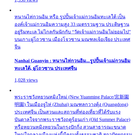
หนานไห่กวนอิม หรือ รูปปั้นเจ้าแม่กวนอิมทะเลใต้ เป็น
องค์เจ้าแม่กวนอิมความสูง 33 เมตรรวมฐาน ประดิษฐาน
อยู่ริมทะเล ไม่ไกลกันนักกับ “วัดเจ้าแม่กวนอิมไม่ยอมไป”
บนเกาะผู่โถวซาน เมืองโจวซาน มณฑลเจ้อเจียง ประเทศ
จีน
Nanhai Guanyin : หนานไห่กวนอิม...รูปปั้นเจ้าแม่กวนอิม
ทะเลใต้, ผู่โถวซาน ประเทศจีน
1,028 views
พระราชวังหยวนหมิงใหม่ (New Yuanming Palace/宮新園
明園) ในเมืองจูไห่ (Zhuhai) มณฑลกวางตุ้ง (Quangdong)
ประเทศจีน เป็นสวนและสถานที่ท่องเที่ยวที่ได้รับแรง
บันดาลใจจากพระราชวังฤดูร้อนเก่า (Old Summer Palace)
หรือหยวนหมิงหยวนในกรุงปักกิ่ง สวนสาธารณะขนาด
ใหญ่ใจกลางเมืองแห่งนี้มีครบทั้งธรรมชาติ สถาปัตยกรรม