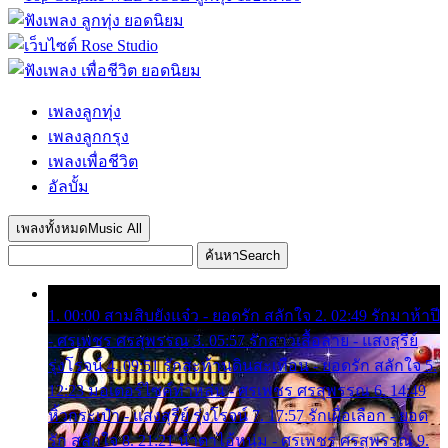
เพลงลูกทุ่ง
เพลงลูกกรุง
เพลงเพื่อชีวิต
อัลบั้ม
เพลงทั้งหมด
Music All
ค้นหา
Search
1. 00:00 สามสิบยังแจ๋ว - ยอดรัก สลักใจ 2. 02:49 รักมาห้าปี
- ศรเพชร ศรสุพรรณ 3. 05:57 รักสาวเสื้อลาย - แสงสุรีย์
รุ่งโรจน์ 4. 09:51 รักสะท้านดินสะเทือน - ยอดรัก สลักใจ 5.
12:23 มอเตอร์ไซค์ทำหล่น - ศรเพชร ศรสุพรรณ 6. 14:49
หิ้วกระเป๋า - แสงสุรีย์ รุ่งโรจน์ 7. 17:57 รักเผื่อเลือก - ยอด
รัก สลักใจ 8. 21:21 น้ำตาไอ้หนุ่ม - ศรเพชร ศรสุพรรณ 9.