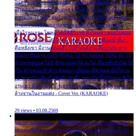
ในครัว เจ้าสาว ก็มัวแต่งตัว สวยเด่น นั่งเคียงเจ้าบ่าว ที่เขา
เฝ้าคอย ใจเต้น หัวใจของเรา ลำเค็ญ ใครจะมองเห็น
ความใน ใจ เศร้า มันร้าวระบม ต้องมาขื่นขม เศร้าตรม
ท่ามความสุขี ช่วยงานเขาแต่ง แต่เรา แล้งมาหลายปี
เมื่อไรหนอจะ โชคดี ได้มีพิธีวิวาห์ หัวใจหล้า คอยไปคอย
มา คือหน้าที่เก่า หัวใจหล้า คอยไปคอยมา คือหน้าที่เก่า
คือหยังเขา มีงานแต่งแล้ว ไปล้างแต่จาน ดั่งถูกประหาร
เมื่อเขาชื่นบาน แต่เราขื่นขม โอ้ รัก ลอยลม ไม่สม ดัง ใจ
ล้างจานคอยคู่ ไม่รู้ อีกนานเท่าใด จะได้ เลื่อนขั้นบันได ได้
เป็น ตำแหน่งเจ้าสาว มันเหงา เห็นเขามีคู่ ซมดู มีคู่ก็ม่วน
เข้าพาขวัญ เสียงโห่ตึงตึง มันซึ้ง อยู่แก่ใจ มื้อใด๋หนอ สิเป็น
งานเฮา มัวซอยเขา ใจเฮาซิด้าน มันทรมาน จับจาน เอย…
ล้างจานในงานแต่ง - Cover Ver. (KARAOKE)
29 views • 03.08.2569
ขอ กราบ ขอบคุณ.... ที่ได้รับไออุ่น การุณ จากแฟน เพลง
ผมแสนชื่นใจ หายวังเวง เมื่อแฟนเพลง ให้กำลังใจ น้ำใจ