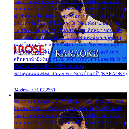
ไมตรี จากแฟนเพลง ทุกทุกที่ ปราณีหลั่งไหล ผมขอฝาก
นาม ยอดรักเอาไว้ โปรดเป็นแรงใจ อย่างนี้เรื่อยไป ขอ อยู่
คู่แฟนเพลง ไม่เคยคิดว่าเก่ง หรือดังกว่าใคร..ใคร พระคุณ
ผู้ฟัง เท่านั้นยิ่งใหญ่ ที่เป็นแรงใจ ให้ผมดังมา.. ขอ องค์เท
วา สถิตฟากฟ้ายิ่งใหญ่ คุ้มภัยให้ท่าน เถิดหนา ขอจงเชื่อ
ใจ ไว้เถิดว่า ตราบชั่วชีวา ไม่ลืมแฟนเพลง ขอ อยู่คู่แฟน
เพลง ไม่เคยคิดว่าเก่ง หรือดังกว่าใคร..ใคร พระคุณผู้ฟัง
เท่านั้นยิ่งใหญ่ ที่เป็นแรงใจ ให้ผมดังมา.. ขอ องค์เทวา
สถิตฟากฟ้ายิ่งใหญ่ คุ้มภัยให้ท่าน เถิดหนา ขอจงเชื่อใจ ไว้
เถิดว่า ตราบชั่วชีวา ไม่ลืมแฟนเพลง
ขอบคุณแฟนเพลง - Cover Ver. (ซาวด์ดนตรี) (KARAOKE)
34 views • 31.07.2569
ขอ กราบ ขอบคุณ.... ที่ได้รับไออุ่น การุณ จากแฟน เพลง
ผมแสนชื่นใจ หายวังเวง เมื่อแฟนเพลง ให้กำลังใจ น้ำใจ
ไมตรี จากแฟนเพลง ทุกทุกที่ ปราณีหลั่งไหล ผมขอฝาก
นาม ยอดรักเอาไว้ โปรดเป็นแรงใจ อย่างนี้เรื่อยไป ขอ อยู่