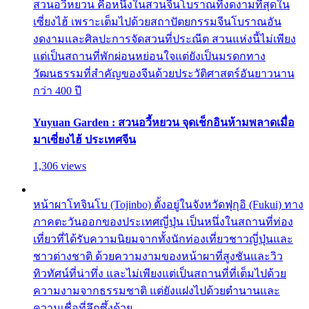
สวนอวี้หยวน คือหนึ่งในสวนจีนโบราณที่งดงามที่สุดใน
เซี่ยงไฮ้ เพราะเต็มไปด้วยสถาปัตยกรรมจีนโบราณอัน
งดงามและศิลปะการจัดสวนที่ประณีต สวนแห่งนี้ไม่เพียง
แต่เป็นสถานที่พักผ่อนหย่อนใจแต่ยังเป็นมรดกทาง
วัฒนธรรมที่สำคัญของจีนด้วยประวัติศาสตร์อันยาวนาน
กว่า 400 ปี
Yuyuan Garden : สวนอวี้หยวน จุดเช็กอินห้ามพลาดเมื่อ
มาเซี่ยงไฮ้ ประเทศจีน
1,306 views
หน้าผาโทจินโบ (Tojinbo) ตั้งอยู่ในจังหวัดฟุกุอิ (Fukui) ทาง
ภาคตะวันออกของประเทศญี่ปุ่น เป็นหนึ่งในสถานที่ท่อง
เที่ยวที่ได้รับความนิยมจากทั้งนักท่องเที่ยวชาวญี่ปุ่นและ
ชาวต่างชาติ ด้วยความงามของหน้าผาที่สูงชันและวิว
ทิวทัศน์ที่น่าทึ่ง และไม่เพียงแต่เป็นสถานที่ที่เต็มไปด้วย
ความงามจากธรรมชาติ แต่ยังแฝงไปด้วยตำนานและ
ความเชื่อที่ลึกซึ้งด้วย