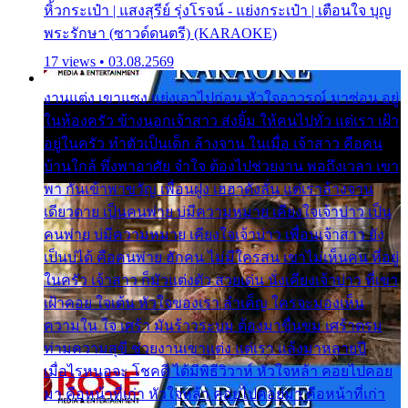
หิ้วกระเป๋า | แสงสุรีย์ รุ่งโรจน์ - แย่งกระเป๋า | เตือนใจ บุญ
พระรักษา (ซาวด์ดนตรี) (KARAOKE)
17 views • 03.08.2569
งานแต่ง เขาแซง แย่งเอาไปก่อน หัวใจอาวรณ์ มาซ่อน อยู่
ในห้องครัว ข้างนอกเจ้าสาว ส่งยิ้ม ให้คนไปทั่ว แต่เรา เฝ้า
อยู่ในครัว ทำตัวเป็นเด็ก ล้างจาน ในเมื่อ เจ้าสาว คือคน
บ้านใกล้ พึ่งพาอาศัย จำใจ ต้องไปช่วยงาน พอถึงเวลา เขา
พา กันเข้าพาขวัญ เพื่อนฝูง เฮฮาดังลั่น แต่เราล้างจาน
เดียวดาย เป็นคนพ่าย บ่มีความหมาย เคียงใจเจ้าบ่าว เป็น
คนพ่าย บ่มีความหมาย เคียงใจเจ้าบ่าว เพื่อนเจ้าสาว ยัง
เป็นบ่ได้ คือคนพ่าย ฮักคน ไม่มีใครสน เขาไม่เห็นคน ที่อยู่
ในครัว เจ้าสาว ก็มัวแต่งตัว สวยเด่น นั่งเคียงเจ้าบ่าว ที่เขา
เฝ้าคอย ใจเต้น หัวใจของเรา ลำเค็ญ ใครจะมองเห็น
ความใน ใจ เศร้า มันร้าวระบม ต้องมาขื่นขม เศร้าตรม
ท่ามความสุขี ช่วยงานเขาแต่ง แต่เรา แล้งมาหลายปี
เมื่อไรหนอจะ โชคดี ได้มีพิธีวิวาห์ หัวใจหล้า คอยไปคอย
มา คือหน้าที่เก่า หัวใจหล้า คอยไปคอยมา คือหน้าที่เก่า