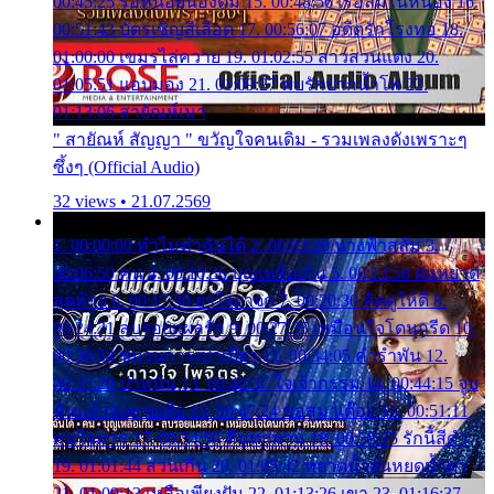
00:45:25 รอหน่อยน้องติ๋ม 15. 00:48:56 เรือล่มในหนอง 16.
00:51:43 บัตรเชิญสีเลือด 17. 00:56:07 อดีตรักโรงทอ 18.
01:00:00 เขมรไล่ควาย 19. 01:02:55 สาวสวนแตง 20.
01:05:51 แอบมอง 21. 01:09:27 พบรักปากน้ำโพ 22.
01:13:06 สายัณห์เมา
" สายัณห์ สัญญา " ขวัญใจคนเดิม - รวมเพลงดังเพราะๆ
ซึ้งๆ (Official Audio)
32 views • 21.07.2569
1. 00:00:00 ทำไมทำฉันได้ 2. 00:03:20 นางฟ้าสลัม 3.
00:06:50 คน 4. 00:10:36 บุญเหลือเกิน 5. 00:13:58 ฝนหยาด
สุดท้าย 6. 00:17:30 ยาใจยาจก 7. 00:20:30 คิดดูให้ดี 8.
00:24:21 ลบรอยแผลรัก 9. 00:27:35 เหมือนใจโดนกรีด 10.
00:30:54 ขบวนการเปาเปียว 11. 00:34:05 คำรำพัน 12.
00:37:20 ปาหนัน 13. 00:40:37 ใจเจ้ากรรม 14. 00:44:15 จูบ
ฉันแล้วจงตายเสีย 15. 00:47:24 ขอสูมาเต๊อะ 16. 00:51:11
คนใจมาร 17. 00:54:50 คืนทรมาน 18. 00:58:25 รักนี้สีดำ
19. 01:01:44 ส่วนเกิน 20. 01:05:42 หยาดน้ำฝนหยดน้ำตา
21. 01:09:13 เหลือเพียงฝัน 22. 01:13:26 เขา 23. 01:16:37