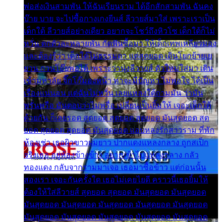
พ่อส่งเงินสามพัน ให้ฉันเรียนราม ได้อีกสักสามพัน ฉันคง
บ๊าย บาย จะไปซื้อกางเกงยีนส์ ลีวายส์มาใส่ เพราะเราเป็น
เด็กใต้ ลีวายส์อย่างเดียว อยากจะโชว์ถึงหิวโซ เด็กใต้ก็ไม่
หวั่น ตกตัวละหลายพัน กัดฟันซื้อมา ให้เด็กเทพเหลียวมอง
และต้องรู้ว่า เด็กใต้ไม่ธรรมดา แต่สุดยอด เดินโยกย้ายเย
ยวน กวนโอ๊ยพอได้ เพราะว่านุ่งลีวายส์ ตัวใหม่ใส่มา เดิน
เข้ามหาลัย จิ๊กโก๊มองหน้า ท่าจะมีปัญหา ไม่พอใจ ได้เป็น
เรื่องแน่นอน แต่ฉันไม่หวั่น เลยแหลงใต้ถามมัน ว่ามัน
พรั่นพรือ มันตอบว่าไม่พรื่อ เปลี่ยนเป็นยิ้มให้ เจอะเด็กใต้
ด้วยกัน ก็เลยรอด สุดยอด สุดยอด สุดยอด มันสุดยอด สุด
ยอด สุดยอด สุดยอด มันสุดยอด แอบหลงรักสาวราม ที่พัก
ห้องเช่า เธอผิวขาวผมยาว ปากแดงแหลงกลาง ถูกสเป็ก
จริงเธอ อยู่ห้องข้างข้าง อยากเข้าไปแหลงกลาง กลัว
ทองแดง กลับจากรามมาเจอ เธอมาซื้อข้าว แต่ก่อนนั้น
สองเรา เจอะกันครั้งใด เธอไม่เคยไยดี คราวนี้เธอยิ้มให้
ต้องให้ใส่ลีวายส์ สุดยอด สุดยอด มันสุดยอด มันสุดยอด
มันสุดยอด มันสุดยอด มันสุดยอด มันสุดยอด มันสุดยอด
มันสุดยอด มันสุดยอด มันสุดยอด มันสุดยอด มันสุดยอด