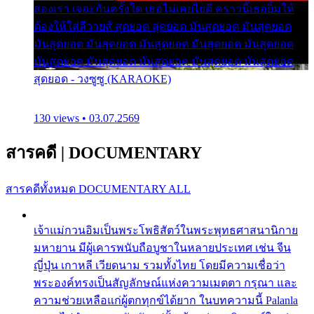
สองเรา เจอะกันครั้งใด เธอไม่เคยไยดี คราวนี้เธอยิ้มให้
ต้องให้ใส่ลีวายส์ สุดยอด สุดยอด มันสุดยอด มันสุดยอด
มันสุดยอด มันสุดยอด มันสุดยอด มันสุดยอด มันสุดยอด
มันสุดยอด มันสุดยอด มันสุดยอด มันสุดยอด มันสุดยอด
สุดยอด - วงซูซู (KARAOKE)
130 views • 03.07.2569
สารคดี
|
DOCUMENTARY
สารคดีทั้งหมด
DOCUMENTARY ALL
เจ้าแม่กวนอิมเป็นพระโพธิสัตว์ในพระพุทธศาสนานิกาย
มหายาน มีผู้เคารพนับถือบูชาในหลายประเทศ เช่น จีน
ญี่ปุ่น เกาหลี เวียดนาม รวมทั้งไทย โดยมีความเชื่อว่า
พระองค์ทรงเป็นสัญลักษณ์แห่งความเมตตา กรุณา และ
ความช่วยเหลือแก่ผู้ตกทุกข์ได้ยาก ในบทความนี้ Palanla