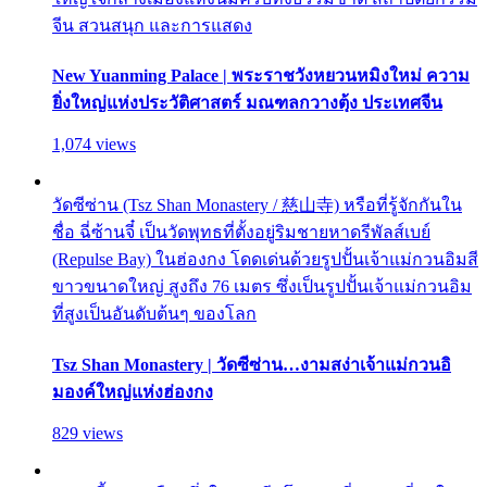
จีน สวนสนุก และการแสดง
New Yuanming Palace | พระราชวังหยวนหมิงใหม่ ความ
ยิ่งใหญ่แห่งประวัติศาสตร์ มณฑลกวางตุ้ง ประเทศจีน
1,074 views
วัดซีซ่าน (Tsz Shan Monastery / 慈山寺) หรือที่รู้จักกันใน
ชื่อ ฉี่ซ้านจี๋ เป็นวัดพุทธที่ตั้งอยู่ริมชายหาดรีพัลส์เบย์
(Repulse Bay) ในฮ่องกง โดดเด่นด้วยรูปปั้นเจ้าแม่กวนอิมสี
ขาวขนาดใหญ่ สูงถึง 76 เมตร ซึ่งเป็นรูปปั้นเจ้าแม่กวนอิม
ที่สูงเป็นอันดับต้นๆ ของโลก
Tsz Shan Monastery | วัดซีซ่าน…งามสง่าเจ้าแม่กวนอิ
มองค์ใหญ่แห่งฮ่องกง
829 views