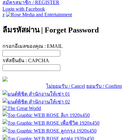
สมัครสมาชิก / REGISTER
Login with Facebook
x
ลืมรหัสผ่าน
|
Forget Password
กรอกอีเมลของคุณ :
EMAIL
รหัสยืนยัน :
CAPCHA
ไม่ยอมรับ / Cancel
ยอมรับ / Confirm