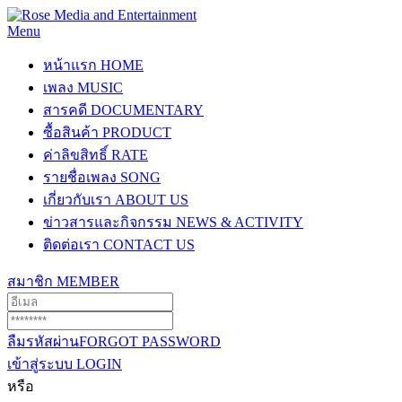
Menu
หน้าแรก
HOME
เพลง
MUSIC
สารคดี
DOCUMENTARY
ซื้อสินค้า
PRODUCT
ค่าลิขสิทธิ์
RATE
รายชื่อเพลง
SONG
เกี่ยวกับเรา
ABOUT US
ข่าวสารและกิจกรรม
NEWS & ACTIVITY
ติดต่อเรา
CONTACT US
สมาชิก
MEMBER
ลืมรหัสผ่าน
FORGOT PASSWORD
เข้าสู่ระบบ
LOGIN
หรือ