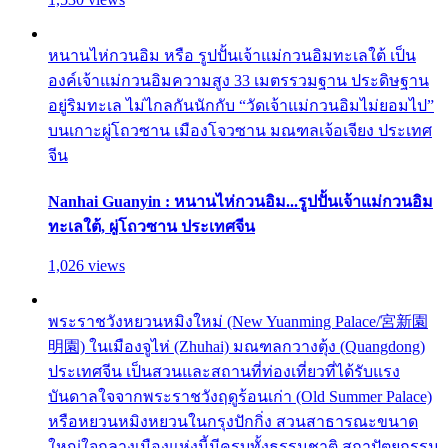
หนานไห่กวนอิม หรือ รูปปั้นเจ้าแม่กวนอิมทะเลใต้ เป็น
องค์เจ้าแม่กวนอิมความสูง 33 เมตรรวมฐาน ประดิษฐาน
อยู่ริมทะเล ไม่ไกลกันนักกับ “วัดเจ้าแม่กวนอิมไม่ยอมไป”
บนเกาะผู่โถวซาน เมืองโจวซาน มณฑลเจ้อเจียง ประเทศ
จีน
Nanhai Guanyin : หนานไห่กวนอิม...รูปปั้นเจ้าแม่กวนอิม
ทะเลใต้, ผู่โถวซาน ประเทศจีน
1,026 views
พระราชวังหยวนหมิงใหม่ (New Yuanming Palace/宮新園
明園) ในเมืองจูไห่ (Zhuhai) มณฑลกวางตุ้ง (Quangdong)
ประเทศจีน เป็นสวนและสถานที่ท่องเที่ยวที่ได้รับแรง
บันดาลใจจากพระราชวังฤดูร้อนเก่า (Old Summer Palace)
หรือหยวนหมิงหยวนในกรุงปักกิ่ง สวนสาธารณะขนาด
ใหญ่ใจกลางเมืองแห่งนี้มีครบทั้งธรรมชาติ สถาปัตยกรรม