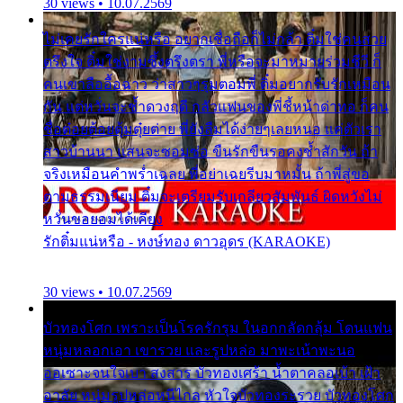
30 views • 10.07.2569
ไม่เคยรักใครแน่หรือ อยากเชื่อถือก็ไม่กล้า ติ๋มใช่คนสวย
ตรึงใจ ติ๋มใช่งามซึ้งตรึงตรา พี่หรือจะมาหมายร่วมชีวี ก็
คนเขาลืออื้อฉาว ว่าสาวๆรุมตอมพี่ ติ๋มอยากรับรักเหมือน
กัน แต่หวั่นจะช้ำดวงฤดี กลัวแฟนของพี่ชี้หน้าด่าทอ ก็คน
ชื่อต๋อยต้อยตุ้มตุ๋ยต่าย พี่ยังลืมได้ง่ายๆเลยหนอ แค่ตัวเรา
สาวบ้านนา แสนจะซอมซ่อ ขืนรักขืนรอคงช้ำสักวัน ถ้า
จริงเหมือนคำพร่ำเฉลย พี่อย่าเฉยรีบมาหมั้น ถ้าพี่สู่ขอ
ตามธรรมเนียม ติ๋มจะเตรียมรับเกลียวสัมพันธ์ ผิดหวังไม่
หวั่นขอยอมได้เคียง
รักติ๋มแน่หรือ - หงษ์ทอง ดาวอุดร (KARAOKE)
30 views • 10.07.2569
บัวทองโศก เพราะเป็นโรครักรุม ในอกกลัดกลุ้ม โดนแฟน
หนุ่มหลอกเอา เขารวย และรูปหล่อ มาพะเน้าพะนอ
ออเซาะจนใจเบา สงสาร บัวทองเศร้า น้ำตาคลอเบ้า เฝ้า
อาลัย หนุ่มรูปหล่อหนีไกล หัวใจบัวทองระรวย บัวทองโศก