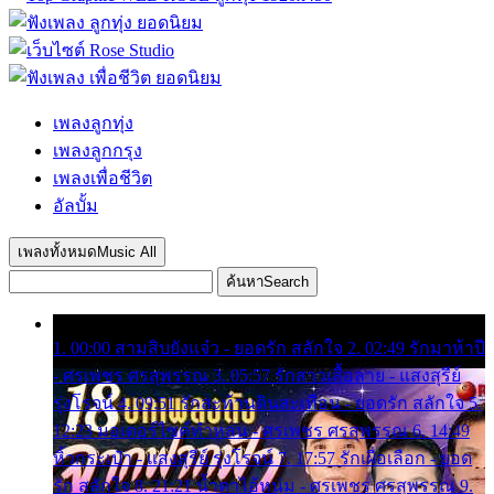
เพลงลูกทุ่ง
เพลงลูกกรุง
เพลงเพื่อชีวิต
อัลบั้ม
เพลงทั้งหมด
Music All
ค้นหา
Search
1. 00:00 สามสิบยังแจ๋ว - ยอดรัก สลักใจ 2. 02:49 รักมาห้าปี
- ศรเพชร ศรสุพรรณ 3. 05:57 รักสาวเสื้อลาย - แสงสุรีย์
รุ่งโรจน์ 4. 09:51 รักสะท้านดินสะเทือน - ยอดรัก สลักใจ 5.
12:23 มอเตอร์ไซค์ทำหล่น - ศรเพชร ศรสุพรรณ 6. 14:49
หิ้วกระเป๋า - แสงสุรีย์ รุ่งโรจน์ 7. 17:57 รักเผื่อเลือก - ยอด
รัก สลักใจ 8. 21:21 น้ำตาไอ้หนุ่ม - ศรเพชร ศรสุพรรณ 9.