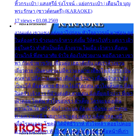
หิ้วกระเป๋า | แสงสุรีย์ รุ่งโรจน์ - แย่งกระเป๋า | เตือนใจ บุญ
พระรักษา (ซาวด์ดนตรี) (KARAOKE)
17 views • 03.08.2569
งานแต่ง เขาแซง แย่งเอาไปก่อน หัวใจอาวรณ์ มาซ่อน อยู่
ในห้องครัว ข้างนอกเจ้าสาว ส่งยิ้ม ให้คนไปทั่ว แต่เรา เฝ้า
อยู่ในครัว ทำตัวเป็นเด็ก ล้างจาน ในเมื่อ เจ้าสาว คือคน
บ้านใกล้ พึ่งพาอาศัย จำใจ ต้องไปช่วยงาน พอถึงเวลา เขา
พา กันเข้าพาขวัญ เพื่อนฝูง เฮฮาดังลั่น แต่เราล้างจาน
เดียวดาย เป็นคนพ่าย บ่มีความหมาย เคียงใจเจ้าบ่าว เป็น
คนพ่าย บ่มีความหมาย เคียงใจเจ้าบ่าว เพื่อนเจ้าสาว ยัง
เป็นบ่ได้ คือคนพ่าย ฮักคน ไม่มีใครสน เขาไม่เห็นคน ที่อยู่
ในครัว เจ้าสาว ก็มัวแต่งตัว สวยเด่น นั่งเคียงเจ้าบ่าว ที่เขา
เฝ้าคอย ใจเต้น หัวใจของเรา ลำเค็ญ ใครจะมองเห็น
ความใน ใจ เศร้า มันร้าวระบม ต้องมาขื่นขม เศร้าตรม
ท่ามความสุขี ช่วยงานเขาแต่ง แต่เรา แล้งมาหลายปี
เมื่อไรหนอจะ โชคดี ได้มีพิธีวิวาห์ หัวใจหล้า คอยไปคอย
มา คือหน้าที่เก่า หัวใจหล้า คอยไปคอยมา คือหน้าที่เก่า