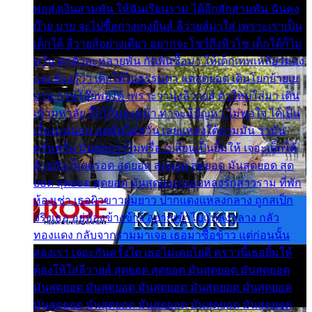
พ่อส่งเงินสามพัน ให้ฉันเรียนราม ได้อีกสักสามพัน ฉันคง
บ๊าย บาย จะไปซื้อกางเกงยีนส์ ลีวายส์มาใส่ เพราะเราเป็น
เด็กใต้ ลีวายส์อย่างเดียว อยากจะโชว์ถึงหิวโซ เด็กใต้ก็ไม่
หวั่น ตกตัวละหลายพัน กัดฟันซื้อมา ให้เด็กเทพเหลียวมอง
และต้องรู้ว่า เด็กใต้ไม่ธรรมดา แต่สุดยอด เดินโยกย้ายเย
ยวน กวนโอ๊ยพอได้ เพราะว่านุ่งลีวายส์ ตัวใหม่ใส่มา เดิน
เข้ามหาลัย จิ๊กโก๊มองหน้า ท่าจะมีปัญหา ไม่พอใจ ได้เป็น
เรื่องแน่นอน แต่ฉันไม่หวั่น เลยแหลงใต้ถามมัน ว่ามัน
พรั่นพรือ มันตอบว่าไม่พรื่อ เปลี่ยนเป็นยิ้มให้ เจอะเด็กใต้
ด้วยกัน ก็เลยรอด สุดยอด สุดยอด สุดยอด มันสุดยอด สุด
ยอด สุดยอด สุดยอด มันสุดยอด แอบหลงรักสาวราม ที่พัก
ห้องเช่า เธอผิวขาวผมยาว ปากแดงแหลงกลาง ถูกสเป็ก
จริงเธอ อยู่ห้องข้างข้าง อยากเข้าไปแหลงกลาง กลัว
ทองแดง กลับจากรามมาเจอ เธอมาซื้อข้าว แต่ก่อนนั้น
สองเรา เจอะกันครั้งใด เธอไม่เคยไยดี คราวนี้เธอยิ้มให้
ต้องให้ใส่ลีวายส์ สุดยอด สุดยอด มันสุดยอด มันสุดยอด
มันสุดยอด มันสุดยอด มันสุดยอด มันสุดยอด มันสุดยอด
มันสุดยอด มันสุดยอด มันสุดยอด มันสุดยอด มันสุดยอด