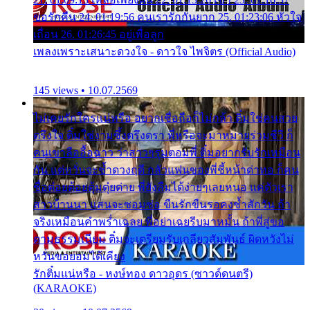
ขอรักคืน 24. 01:19:56 คนเรารักกันยาก 25. 01:23:06 หัวใจ
เถื่อน 26. 01:26:45 อยู่เพื่อลูก
เพลงเพราะเสนาะดวงใจ - ดาวใจ ไพจิตร (Official Audio)
145 views • 10.07.2569
ไม่เคยรักใครแน่หรือ อยากเชื่อถือก็ไม่กล้า ติ๋มใช่คนสวย
ตรึงใจ ติ๋มใช่งามซึ้งตรึงตรา พี่หรือจะมาหมายร่วมชีวี ก็
คนเขาลืออื้อฉาว ว่าสาวๆรุมตอมพี่ ติ๋มอยากรับรักเหมือน
กัน แต่หวั่นจะช้ำดวงฤดี กลัวแฟนของพี่ชี้หน้าด่าทอ ก็คน
ชื่อต๋อยต้อยตุ้มตุ๋ยต่าย พี่ยังลืมได้ง่ายๆเลยหนอ แค่ตัวเรา
สาวบ้านนา แสนจะซอมซ่อ ขืนรักขืนรอคงช้ำสักวัน ถ้า
จริงเหมือนคำพร่ำเฉลย พี่อย่าเฉยรีบมาหมั้น ถ้าพี่สู่ขอ
ตามธรรมเนียม ติ๋มจะเตรียมรับเกลียวสัมพันธ์ ผิดหวังไม่
หวั่นขอยอมได้เคียง
รักติ๋มแน่หรือ - หงษ์ทอง ดาวอุดร (ซาวด์ดนตรี)
(KARAOKE)