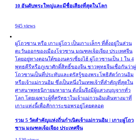
10 อันดับพระใหญ่และมีชื่อเสียงที่สุดในโลก
945 views
ผู่โถวซาน หรือ เกาะผู่โถว เป็นเกาะเล็กๆ ที่ตั้งอยู่ในส่วน
ตะวันออกของเมืองโจวซาน มณฑลเจ้อเจียง ประเทศจีน
โดยอยู่ทางตอนใต้ของนครเซี่ยงไฮ้ ผู่โถวซานเป็น 1 ใน 4
พุทธคีรีหรือภูเขาศักดิ์สิทธิ์ของจีน ชาวพุทธจีนเชื่อกันว่าผู่
โถวซานเป็นที่ประทับและตรัสรู้ของพระโพธิสัตว์กวนอิม
หรือเจ้าแม่กวนอิม ซึ่งเป็นหนึ่งในเทพเจ้าที่สำคัญที่สุดใน
ศาสนาพุทธนิกายมหายาน ดังนั้นจึงมีผู้แสวงบุญจากทั่ว
โลก โดยเฉพาะผู้ที่ศรัทธาในเจ้าแม่กวนอิมเดินทางมาที่
เกาะแห่งนี้เพื่อสักการะขอพรอยู่โดยตลอด
รวม 5 วัดสำคัญแห่งถิ่นกำเนิดเจ้าแม่กวนอิม | เกาะผู่โถว
ซาน มณฑลเจ้อเจียง ประเทศจีน
1,530 views