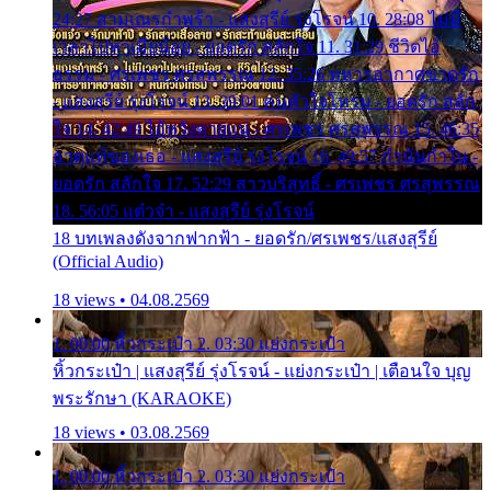
24:27 สามเณรกำพร้า - แสงสุรีย์ รุ่งโรจน์ 10. 28:08 ไม่มี
เวลาไปหาเมียน้อย - ยอดรัก สลักใจ 11. 31:29 ชีวิตไอ้
ธรรม - ศรเพชร ศรสุพรรณ 12. 35:26 ทหารอากาศขาดรัก
- แสงสุรีย์ รุ่งโรจน์ 13. 39:01 คนหัวใจโทรม - ยอดรัก สลัก
ใจ 14. 42:49 ไอ้หวังตายแน่ - ศรเพชร ศรสุพรรณ 15. 46:35
ธาตุแท้ของเธอ - แสงสุรีย์ รุ่งโรจน์ 16. 49:57 กำนันกำใน -
ยอดรัก สลักใจ 17. 52:29 สาวบริสุทธิ์ - ศรเพชร ศรสุพรรณ
18. 56:05 แต๋วจ๋า - แสงสุรีย์ รุ่งโรจน์
18 บทเพลงดังจากฟากฟ้า - ยอดรัก/ศรเพชร/แสงสุรีย์
(Official Audio)
18 views • 04.08.2569
1. 00:00 หิ้วกระเป๋า 2. 03:30 แย่งกระเป๋า
หิ้วกระเป๋า | แสงสุรีย์ รุ่งโรจน์ - แย่งกระเป๋า | เตือนใจ บุญ
พระรักษา (KARAOKE)
18 views • 03.08.2569
1. 00:00 หิ้วกระเป๋า 2. 03:30 แย่งกระเป๋า