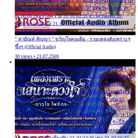
00:45:25 รอหน่อยน้องติ๋ม 15. 00:48:56 เรือล่มในหนอง 16.
00:51:43 บัตรเชิญสีเลือด 17. 00:56:07 อดีตรักโรงทอ 18.
01:00:00 เขมรไล่ควาย 19. 01:02:55 สาวสวนแตง 20.
01:05:51 แอบมอง 21. 01:09:27 พบรักปากน้ำโพ 22.
01:13:06 สายัณห์เมา
" สายัณห์ สัญญา " ขวัญใจคนเดิม - รวมเพลงดังเพราะๆ
ซึ้งๆ (Official Audio)
30 views • 21.07.2569
1. 00:00:00 ทำไมทำฉันได้ 2. 00:03:20 นางฟ้าสลัม 3.
00:06:50 คน 4. 00:10:36 บุญเหลือเกิน 5. 00:13:58 ฝนหยาด
สุดท้าย 6. 00:17:30 ยาใจยาจก 7. 00:20:30 คิดดูให้ดี 8.
00:24:21 ลบรอยแผลรัก 9. 00:27:35 เหมือนใจโดนกรีด 10.
00:30:54 ขบวนการเปาเปียว 11. 00:34:05 คำรำพัน 12.
00:37:20 ปาหนัน 13. 00:40:37 ใจเจ้ากรรม 14. 00:44:15 จูบ
ฉันแล้วจงตายเสีย 15. 00:47:24 ขอสูมาเต๊อะ 16. 00:51:11
คนใจมาร 17. 00:54:50 คืนทรมาน 18. 00:58:25 รักนี้สีดำ
19. 01:01:44 ส่วนเกิน 20. 01:05:42 หยาดน้ำฝนหยดน้ำตา
21. 01:09:13 เหลือเพียงฝัน 22. 01:13:26 เขา 23. 01:16:37