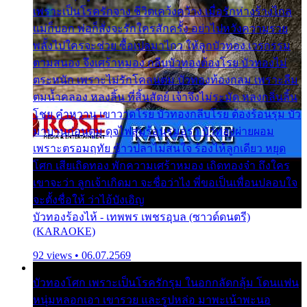
เพราะเป็นโรครักจาง ชีวิตเคว้งคว้าง เมื่อรักห่างร้างไกล
แม่ก็บอก พ่อก็สั่งจะรักใครสักครั้ง อย่าไปหวังความรวย
พลั้งไปใครจะช่วย ซื้อเปลมาไกว ให้ลูกบัวทอง เวรกรรม
ตามสนอง จึงเศร้าหมอง กลีบบัวทองต้องโรย บัวทองไม่
ตระหนัก เพราะไม่รักโคลนตม บัวทองท้องกลม เพราะลืม
ตมน้ำคลอง หลงลิ้น ที่สิ้นสัตย์ เจ้าจึงไม่ระมัด หลงกลิ่นลิ้น
โชย คำหวาน เขาวาดโรย บัวทองกลีบโรย ต้องร้อนรุม บัว
มาบานก่อนตูม ดุจไฟสุมร้อนรุมอุรา บัวทองผ่ายผอม
เพราะตรอมฤทัย ข้าวปลาไม่สนใจ ร้องไห้ลูกเดียว หยุด
โศก เสียเถิดทอง พักความเศร้าหมอง เถิดทองจ๋า ถึงใคร
เขาจะว่า ลูกเจ้าเกิดมา จะชื่อว่าไง พี่ขอเป็นเพื่อนปลอบใจ
จะตั้งชื่อให้ ว่าไอ้บังเอิญ
บัวทองร้องไห้ - เทพพร เพชรอุบล (ซาวด์ดนตรี)
(KARAOKE)
92 views • 06.07.2569
บัวทองโศก เพราะเป็นโรครักรุม ในอกกลัดกลุ้ม โดนแฟน
หนุ่มหลอกเอา เขารวย และรูปหล่อ มาพะเน้าพะนอ