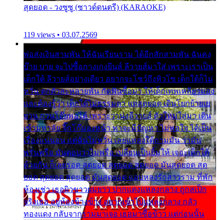
สุดยอด - วงซูซู (ซาวด์ดนตรี) (KARAOKE)
119 views • 03.07.2569
พ่อส่งเงินสามพัน ให้ฉันเรียนราม ได้อีกสักสามพัน ฉันคง
บ๊าย บาย จะไปซื้อกางเกงยีนส์ ลีวายส์มาใส่ เพราะเราเป็น
เด็กใต้ ลีวายส์อย่างเดียว อยากจะโชว์ถึงหิวโซ เด็กใต้ก็ไม่
หวั่น ตกตัวละหลายพัน กัดฟันซื้อมา ให้เด็กเทพเหลียวมอง
และต้องรู้ว่า เด็กใต้ไม่ธรรมดา แต่สุดยอด เดินโยกย้ายเย
ยวน กวนโอ๊ยพอได้ เพราะว่านุ่งลีวายส์ ตัวใหม่ใส่มา เดิน
เข้ามหาลัย จิ๊กโก๊มองหน้า ท่าจะมีปัญหา ไม่พอใจ ได้เป็น
เรื่องแน่นอน แต่ฉันไม่หวั่น เลยแหลงใต้ถามมัน ว่ามัน
พรั่นพรือ มันตอบว่าไม่พรื่อ เปลี่ยนเป็นยิ้มให้ เจอะเด็กใต้
ด้วยกัน ก็เลยรอด สุดยอด สุดยอด สุดยอด มันสุดยอด สุด
ยอด สุดยอด สุดยอด มันสุดยอด แอบหลงรักสาวราม ที่พัก
ห้องเช่า เธอผิวขาวผมยาว ปากแดงแหลงกลาง ถูกสเป็ก
จริงเธอ อยู่ห้องข้างข้าง อยากเข้าไปแหลงกลาง กลัว
ทองแดง กลับจากรามมาเจอ เธอมาซื้อข้าว แต่ก่อนนั้น