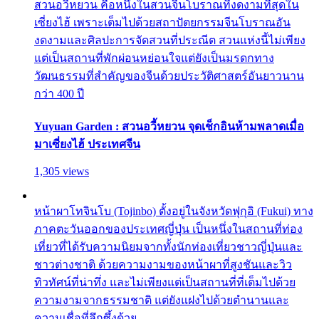
สวนอวี้หยวน คือหนึ่งในสวนจีนโบราณที่งดงามที่สุดใน
เซี่ยงไฮ้ เพราะเต็มไปด้วยสถาปัตยกรรมจีนโบราณอัน
งดงามและศิลปะการจัดสวนที่ประณีต สวนแห่งนี้ไม่เพียง
แต่เป็นสถานที่พักผ่อนหย่อนใจแต่ยังเป็นมรดกทาง
วัฒนธรรมที่สำคัญของจีนด้วยประวัติศาสตร์อันยาวนาน
กว่า 400 ปี
Yuyuan Garden : สวนอวี้หยวน จุดเช็กอินห้ามพลาดเมื่อ
มาเซี่ยงไฮ้ ประเทศจีน
1,305 views
หน้าผาโทจินโบ (Tojinbo) ตั้งอยู่ในจังหวัดฟุกุอิ (Fukui) ทาง
ภาคตะวันออกของประเทศญี่ปุ่น เป็นหนึ่งในสถานที่ท่อง
เที่ยวที่ได้รับความนิยมจากทั้งนักท่องเที่ยวชาวญี่ปุ่นและ
ชาวต่างชาติ ด้วยความงามของหน้าผาที่สูงชันและวิว
ทิวทัศน์ที่น่าทึ่ง และไม่เพียงแต่เป็นสถานที่ที่เต็มไปด้วย
ความงามจากธรรมชาติ แต่ยังแฝงไปด้วยตำนานและ
ความเชื่อที่ลึกซึ้งด้วย