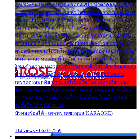
ออเซาะจนใจเบา สงสาร บัวทองเศร้า น้ำตาคลอเบ้า เฝ้า
อาลัย หนุ่มรูปหล่อหนีไกล หัวใจบัวทองระรวย บัวทองโศก
เพราะเป็นโรครักจาง ชีวิตเคว้งคว้าง เมื่อรักห่างร้างไกล
แม่ก็บอก พ่อก็สั่งจะรักใครสักครั้ง อย่าไปหวังความรวย
พลั้งไปใครจะช่วย ซื้อเปลมาไกว ให้ลูกบัวทอง เวรกรรม
ตามสนอง จึงเศร้าหมอง กลีบบัวทองต้องโรย บัวทองไม่
ตระหนัก เพราะไม่รักโคลนตม บัวทองท้องกลม เพราะลืม
ตมน้ำคลอง หลงลิ้น ที่สิ้นสัตย์ เจ้าจึงไม่ระมัด หลงกลิ่นลิ้น
โชย คำหวาน เขาวาดโรย บัวทองกลีบโรย ต้องร้อนรุม บัว
มาบานก่อนตูม ดุจไฟสุมร้อนรุมอุรา บัวทองผ่ายผอม
เพราะตรอมฤทัย ข้าวปลาไม่สนใจ ร้องไห้ลูกเดียว หยุด
โศก เสียเถิดทอง พักความเศร้าหมอง เถิดทองจ๋า ถึงใคร
เขาจะว่า ลูกเจ้าเกิดมา จะชื่อว่าไง พี่ขอเป็นเพื่อนปลอบใจ
จะตั้งชื่อให้ ว่าไอ้บังเอิญ
บัวทองร้องไห้ - เทพพร เพชรอุบล(KARAOKE)
114 views • 06.07.2569