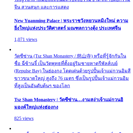
จีน สวนสนุก และการแสดง
New Yuanming Palace | พระราชวังหยวนหมิงใหม่ ความ
ยิ่งใหญ่แห่งประวัติศาสตร์ มณฑลกวางตุ้ง ประเทศจีน
1,071 views
วัดซีซ่าน (Tsz Shan Monastery / 慈山寺) หรือที่รู้จักกันใน
ชื่อ ฉี่ซ้านจี๋ เป็นวัดพุทธที่ตั้งอยู่ริมชายหาดรีพัลส์เบย์
(Repulse Bay) ในฮ่องกง โดดเด่นด้วยรูปปั้นเจ้าแม่กวนอิมสี
ขาวขนาดใหญ่ สูงถึง 76 เมตร ซึ่งเป็นรูปปั้นเจ้าแม่กวนอิม
ที่สูงเป็นอันดับต้นๆ ของโลก
Tsz Shan Monastery | วัดซีซ่าน…งามสง่าเจ้าแม่กวนอิ
มองค์ใหญ่แห่งฮ่องกง
825 views