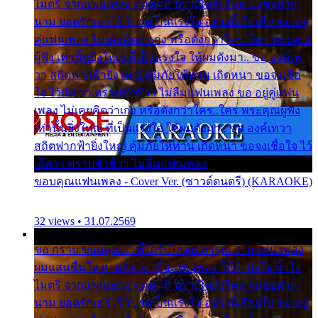
ไมตรี จากแฟนเพลง ทุกทุกที่ ปราณีหลั่งไหล ผมขอฝาก
นาม ยอดรักเอาไว้ โปรดเป็นแรงใจ อย่างนี้เรื่อยไป ขอ อยู่
คู่แฟนเพลง ไม่เคยคิดว่าเก่ง หรือดังกว่าใคร..ใคร พระคุณ
ผู้ฟัง เท่านั้นยิ่งใหญ่ ที่เป็นแรงใจ ให้ผมดังมา.. ขอ องค์เท
วา สถิตฟากฟ้ายิ่งใหญ่ คุ้มภัยให้ท่าน เถิดหนา ขอจงเชื่อ
ใจ ไว้เถิดว่า ตราบชั่วชีวา ไม่ลืมแฟนเพลง ขอ อยู่คู่แฟน
เพลง ไม่เคยคิดว่าเก่ง หรือดังกว่าใคร..ใคร พระคุณผู้ฟัง
เท่านั้นยิ่งใหญ่ ที่เป็นแรงใจ ให้ผมดังมา.. ขอ องค์เทวา
สถิตฟากฟ้ายิ่งใหญ่ คุ้มภัยให้ท่าน เถิดหนา ขอจงเชื่อใจ ไว้
เถิดว่า ตราบชั่วชีวา ไม่ลืมแฟนเพลง
ขอบคุณแฟนเพลง - Cover Ver. (ซาวด์ดนตรี) (KARAOKE)
32 views • 31.07.2569
ขอ กราบ ขอบคุณ.... ที่ได้รับไออุ่น การุณ จากแฟน เพลง
ผมแสนชื่นใจ หายวังเวง เมื่อแฟนเพลง ให้กำลังใจ น้ำใจ
ไมตรี จากแฟนเพลง ทุกทุกที่ ปราณีหลั่งไหล ผมขอฝาก
นาม ยอดรักเอาไว้ โปรดเป็นแรงใจ อย่างนี้เรื่อยไป ขอ อยู่