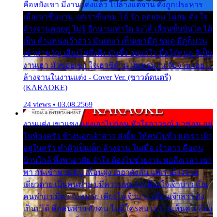
คือหยังเขา มีงานแต่งแล้ว ไปล้างแต่จาน ดั่งถูกประหาร
เมื่อเขาชื่นบาน แต่เราขื่นขม โอ้ รัก ลอยลม ไม่สม ดัง ใจ
ล้างจานคอยคู่ ไม่รู้ อีกนานเท่าใด จะได้ เลื่อนขั้นบันได ได้
เป็น ตำแหน่งเจ้าสาว มันเหงา เห็นเขามีคู่ ซมดู มีคู่ก็ม่วน
เข้าพาขวัญ เสียงโห่ตึงตึง มันซึ้ง อยู่แก่ใจ มื้อใด๋หนอ สิเป็น
งานเฮา มัวซอยเขา ใจเฮาซิด้าน มันทรมาน จับจาน เอย…
ล้างจานในงานแต่ง - Cover Ver. (ซาวด์ดนตรี)
(KARAOKE)
24 views • 03.08.2569
งานแต่ง เขาแซง แย่งเอาไปก่อน หัวใจอาวรณ์ มาซ่อน อยู่
ในห้องครัว ข้างนอกเจ้าสาว ส่งยิ้ม ให้คนไปทั่ว แต่เรา เฝ้า
อยู่ในครัว ทำตัวเป็นเด็ก ล้างจาน ในเมื่อ เจ้าสาว คือคน
บ้านใกล้ พึ่งพาอาศัย จำใจ ต้องไปช่วยงาน พอถึงเวลา เขา
พา กันเข้าพาขวัญ เพื่อนฝูง เฮฮาดังลั่น แต่เราล้างจาน
เดียวดาย เป็นคนพ่าย บ่มีความหมาย เคียงใจเจ้าบ่าว เป็น
คนพ่าย บ่มีความหมาย เคียงใจเจ้าบ่าว เพื่อนเจ้าสาว ยัง
เป็นบ่ได้ คือคนพ่าย ฮักคน ไม่มีใครสน เขาไม่เห็นคน ที่อยู่