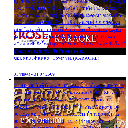
คู่แฟนเพลง ไม่เคยคิดว่าเก่ง หรือดังกว่าใคร..ใคร พระคุณ
ผู้ฟัง เท่านั้นยิ่งใหญ่ ที่เป็นแรงใจ ให้ผมดังมา.. ขอ องค์เท
วา สถิตฟากฟ้ายิ่งใหญ่ คุ้มภัยให้ท่าน เถิดหนา ขอจงเชื่อ
ใจ ไว้เถิดว่า ตราบชั่วชีวา ไม่ลืมแฟนเพลง ขอ อยู่คู่แฟน
เพลง ไม่เคยคิดว่าเก่ง หรือดังกว่าใคร..ใคร พระคุณผู้ฟัง
เท่านั้นยิ่งใหญ่ ที่เป็นแรงใจ ให้ผมดังมา.. ขอ องค์เทวา
สถิตฟากฟ้ายิ่งใหญ่ คุ้มภัยให้ท่าน เถิดหนา ขอจงเชื่อใจ ไว้
เถิดว่า ตราบชั่วชีวา ไม่ลืมแฟนเพลง
ขอบคุณแฟนเพลง - Cover Ver. (KARAOKE)
31 views • 31.07.2569
1. 00:00:00 ยินดีรับเดน 2. 00:03:44 น้ำตาอีสาน 3. 00:07:51
กิ่งทองใบหยก 4. 00:10:35 น้ำนิ่งไหลลึก 5. 00:13:49 ลานรัก
ลานเท 6. 00:17:06 จำใจจาก 7. 00:20:53 คืนฝนตก 8.
00:25:16 น้ำลงเดือนยี่ 9. 00:28:47 โสนน้อยเรือนงาม 10.
00:32:29 ตอไม้ที่ตายแล้ว 11. 00:35:41 น้ำกรดแช่เย็น 12.
00:39:08 อยากฟังซ้ำ 13. 00:42:32 รู้ว่าเขาหลอก 14.