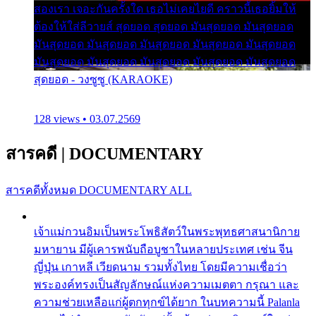
สองเรา เจอะกันครั้งใด เธอไม่เคยไยดี คราวนี้เธอยิ้มให้
ต้องให้ใส่ลีวายส์ สุดยอด สุดยอด มันสุดยอด มันสุดยอด
มันสุดยอด มันสุดยอด มันสุดยอด มันสุดยอด มันสุดยอด
มันสุดยอด มันสุดยอด มันสุดยอด มันสุดยอด มันสุดยอด
สุดยอด - วงซูซู (KARAOKE)
128 views • 03.07.2569
สารคดี
|
DOCUMENTARY
สารคดีทั้งหมด
DOCUMENTARY ALL
เจ้าแม่กวนอิมเป็นพระโพธิสัตว์ในพระพุทธศาสนานิกาย
มหายาน มีผู้เคารพนับถือบูชาในหลายประเทศ เช่น จีน
ญี่ปุ่น เกาหลี เวียดนาม รวมทั้งไทย โดยมีความเชื่อว่า
พระองค์ทรงเป็นสัญลักษณ์แห่งความเมตตา กรุณา และ
ความช่วยเหลือแก่ผู้ตกทุกข์ได้ยาก ในบทความนี้ Palanla