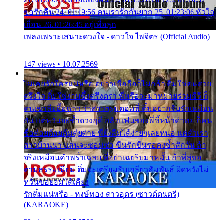
ขอรักคืน 24. 01:19:56 คนเรารักกันยาก 25. 01:23:06 หัวใจ
เถื่อน 26. 01:26:45 อยู่เพื่อลูก
เพลงเพราะเสนาะดวงใจ - ดาวใจ ไพจิตร (Official Audio)
147 views • 10.07.2569
ไม่เคยรักใครแน่หรือ อยากเชื่อถือก็ไม่กล้า ติ๋มใช่คนสวย
ตรึงใจ ติ๋มใช่งามซึ้งตรึงตรา พี่หรือจะมาหมายร่วมชีวี ก็
คนเขาลืออื้อฉาว ว่าสาวๆรุมตอมพี่ ติ๋มอยากรับรักเหมือน
กัน แต่หวั่นจะช้ำดวงฤดี กลัวแฟนของพี่ชี้หน้าด่าทอ ก็คน
ชื่อต๋อยต้อยตุ้มตุ๋ยต่าย พี่ยังลืมได้ง่ายๆเลยหนอ แค่ตัวเรา
สาวบ้านนา แสนจะซอมซ่อ ขืนรักขืนรอคงช้ำสักวัน ถ้า
จริงเหมือนคำพร่ำเฉลย พี่อย่าเฉยรีบมาหมั้น ถ้าพี่สู่ขอ
ตามธรรมเนียม ติ๋มจะเตรียมรับเกลียวสัมพันธ์ ผิดหวังไม่
หวั่นขอยอมได้เคียง
รักติ๋มแน่หรือ - หงษ์ทอง ดาวอุดร (ซาวด์ดนตรี)
(KARAOKE)