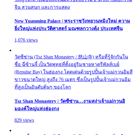
จีน สวนสนุก และการแสดง
New Yuanming Palace | พระราชวังหยวนหมิงใหม่ ความ
ยิ่งใหญ่แห่งประวัติศาสตร์ มณฑลกวางตุ้ง ประเทศจีน
1,076 views
วัดซีซ่าน (Tsz Shan Monastery / 慈山寺) หรือที่รู้จักกันใน
ชื่อ ฉี่ซ้านจี๋ เป็นวัดพุทธที่ตั้งอยู่ริมชายหาดรีพัลส์เบย์
(Repulse Bay) ในฮ่องกง โดดเด่นด้วยรูปปั้นเจ้าแม่กวนอิมสี
ขาวขนาดใหญ่ สูงถึง 76 เมตร ซึ่งเป็นรูปปั้นเจ้าแม่กวนอิม
ที่สูงเป็นอันดับต้นๆ ของโลก
Tsz Shan Monastery | วัดซีซ่าน…งามสง่าเจ้าแม่กวนอิ
มองค์ใหญ่แห่งฮ่องกง
829 views