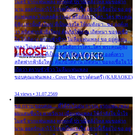
ไมตรี จากแฟนเพลง ทุกทุกที่ ปราณีหลั่งไหล ผมขอฝาก
นาม ยอดรักเอาไว้ โปรดเป็นแรงใจ อย่างนี้เรื่อยไป ขอ อยู่
คู่แฟนเพลง ไม่เคยคิดว่าเก่ง หรือดังกว่าใคร..ใคร พระคุณ
ผู้ฟัง เท่านั้นยิ่งใหญ่ ที่เป็นแรงใจ ให้ผมดังมา.. ขอ องค์เท
วา สถิตฟากฟ้ายิ่งใหญ่ คุ้มภัยให้ท่าน เถิดหนา ขอจงเชื่อ
ใจ ไว้เถิดว่า ตราบชั่วชีวา ไม่ลืมแฟนเพลง ขอ อยู่คู่แฟน
เพลง ไม่เคยคิดว่าเก่ง หรือดังกว่าใคร..ใคร พระคุณผู้ฟัง
เท่านั้นยิ่งใหญ่ ที่เป็นแรงใจ ให้ผมดังมา.. ขอ องค์เทวา
สถิตฟากฟ้ายิ่งใหญ่ คุ้มภัยให้ท่าน เถิดหนา ขอจงเชื่อใจ ไว้
เถิดว่า ตราบชั่วชีวา ไม่ลืมแฟนเพลง
ขอบคุณแฟนเพลง - Cover Ver. (ซาวด์ดนตรี) (KARAOKE)
34 views • 31.07.2569
ขอ กราบ ขอบคุณ.... ที่ได้รับไออุ่น การุณ จากแฟน เพลง
ผมแสนชื่นใจ หายวังเวง เมื่อแฟนเพลง ให้กำลังใจ น้ำใจ
ไมตรี จากแฟนเพลง ทุกทุกที่ ปราณีหลั่งไหล ผมขอฝาก
นาม ยอดรักเอาไว้ โปรดเป็นแรงใจ อย่างนี้เรื่อยไป ขอ อยู่