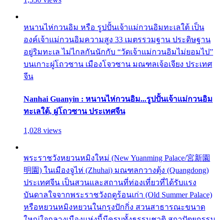
หนานไห่กวนอิม หรือ รูปปั้นเจ้าแม่กวนอิมทะเลใต้ เป็น
องค์เจ้าแม่กวนอิมความสูง 33 เมตรรวมฐาน ประดิษฐาน
อยู่ริมทะเล ไม่ไกลกันนักกับ “วัดเจ้าแม่กวนอิมไม่ยอมไป”
บนเกาะผู่โถวซาน เมืองโจวซาน มณฑลเจ้อเจียง ประเทศ
จีน
Nanhai Guanyin : หนานไห่กวนอิม...รูปปั้นเจ้าแม่กวนอิม
ทะเลใต้, ผู่โถวซาน ประเทศจีน
1,028 views
พระราชวังหยวนหมิงใหม่ (New Yuanming Palace/宮新園
明園) ในเมืองจูไห่ (Zhuhai) มณฑลกวางตุ้ง (Quangdong)
ประเทศจีน เป็นสวนและสถานที่ท่องเที่ยวที่ได้รับแรง
บันดาลใจจากพระราชวังฤดูร้อนเก่า (Old Summer Palace)
หรือหยวนหมิงหยวนในกรุงปักกิ่ง สวนสาธารณะขนาด
ใหญ่ใจกลางเมืองแห่งนี้มีครบทั้งธรรมชาติ สถาปัตยกรรม