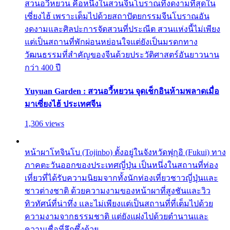
สวนอวี้หยวน คือหนึ่งในสวนจีนโบราณที่งดงามที่สุดใน
เซี่ยงไฮ้ เพราะเต็มไปด้วยสถาปัตยกรรมจีนโบราณอัน
งดงามและศิลปะการจัดสวนที่ประณีต สวนแห่งนี้ไม่เพียง
แต่เป็นสถานที่พักผ่อนหย่อนใจแต่ยังเป็นมรดกทาง
วัฒนธรรมที่สำคัญของจีนด้วยประวัติศาสตร์อันยาวนาน
กว่า 400 ปี
Yuyuan Garden : สวนอวี้หยวน จุดเช็กอินห้ามพลาดเมื่อ
มาเซี่ยงไฮ้ ประเทศจีน
1,306 views
หน้าผาโทจินโบ (Tojinbo) ตั้งอยู่ในจังหวัดฟุกุอิ (Fukui) ทาง
ภาคตะวันออกของประเทศญี่ปุ่น เป็นหนึ่งในสถานที่ท่อง
เที่ยวที่ได้รับความนิยมจากทั้งนักท่องเที่ยวชาวญี่ปุ่นและ
ชาวต่างชาติ ด้วยความงามของหน้าผาที่สูงชันและวิว
ทิวทัศน์ที่น่าทึ่ง และไม่เพียงแต่เป็นสถานที่ที่เต็มไปด้วย
ความงามจากธรรมชาติ แต่ยังแฝงไปด้วยตำนานและ
ความเชื่อที่ลึกซึ้งด้วย