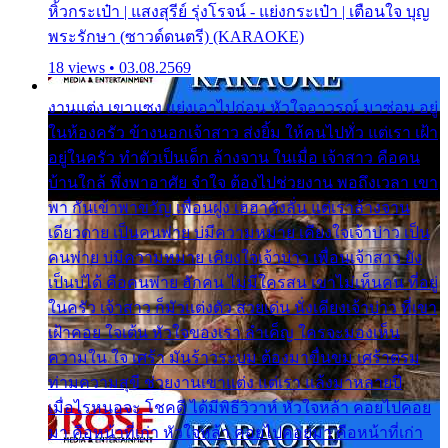
หิ้วกระเป๋า | แสงสุรีย์ รุ่งโรจน์ - แย่งกระเป๋า | เตือนใจ บุญ
พระรักษา (ซาวด์ดนตรี) (KARAOKE)
18 views • 03.08.2569
งานแต่ง เขาแซง แย่งเอาไปก่อน หัวใจอาวรณ์ มาซ่อน อยู่
ในห้องครัว ข้างนอกเจ้าสาว ส่งยิ้ม ให้คนไปทั่ว แต่เรา เฝ้า
อยู่ในครัว ทำตัวเป็นเด็ก ล้างจาน ในเมื่อ เจ้าสาว คือคน
บ้านใกล้ พึ่งพาอาศัย จำใจ ต้องไปช่วยงาน พอถึงเวลา เขา
พา กันเข้าพาขวัญ เพื่อนฝูง เฮฮาดังลั่น แต่เราล้างจาน
เดียวดาย เป็นคนพ่าย บ่มีความหมาย เคียงใจเจ้าบ่าว เป็น
คนพ่าย บ่มีความหมาย เคียงใจเจ้าบ่าว เพื่อนเจ้าสาว ยัง
เป็นบ่ได้ คือคนพ่าย ฮักคน ไม่มีใครสน เขาไม่เห็นคน ที่อยู่
ในครัว เจ้าสาว ก็มัวแต่งตัว สวยเด่น นั่งเคียงเจ้าบ่าว ที่เขา
เฝ้าคอย ใจเต้น หัวใจของเรา ลำเค็ญ ใครจะมองเห็น
ความใน ใจ เศร้า มันร้าวระบม ต้องมาขื่นขม เศร้าตรม
ท่ามความสุขี ช่วยงานเขาแต่ง แต่เรา แล้งมาหลายปี
เมื่อไรหนอจะ โชคดี ได้มีพิธีวิวาห์ หัวใจหล้า คอยไปคอย
มา คือหน้าที่เก่า หัวใจหล้า คอยไปคอยมา คือหน้าที่เก่า