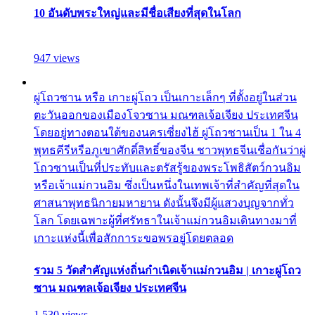
10 อันดับพระใหญ่และมีชื่อเสียงที่สุดในโลก
947 views
ผู่โถวซาน หรือ เกาะผู่โถว เป็นเกาะเล็กๆ ที่ตั้งอยู่ในส่วน
ตะวันออกของเมืองโจวซาน มณฑลเจ้อเจียง ประเทศจีน
โดยอยู่ทางตอนใต้ของนครเซี่ยงไฮ้ ผู่โถวซานเป็น 1 ใน 4
พุทธคีรีหรือภูเขาศักดิ์สิทธิ์ของจีน ชาวพุทธจีนเชื่อกันว่าผู่
โถวซานเป็นที่ประทับและตรัสรู้ของพระโพธิสัตว์กวนอิม
หรือเจ้าแม่กวนอิม ซึ่งเป็นหนึ่งในเทพเจ้าที่สำคัญที่สุดใน
ศาสนาพุทธนิกายมหายาน ดังนั้นจึงมีผู้แสวงบุญจากทั่ว
โลก โดยเฉพาะผู้ที่ศรัทธาในเจ้าแม่กวนอิมเดินทางมาที่
เกาะแห่งนี้เพื่อสักการะขอพรอยู่โดยตลอด
รวม 5 วัดสำคัญแห่งถิ่นกำเนิดเจ้าแม่กวนอิม | เกาะผู่โถว
ซาน มณฑลเจ้อเจียง ประเทศจีน
1,530 views