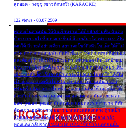
สุดยอด - วงซูซู (ซาวด์ดนตรี) (KARAOKE)
122 views • 03.07.2569
พ่อส่งเงินสามพัน ให้ฉันเรียนราม ได้อีกสักสามพัน ฉันคง
บ๊าย บาย จะไปซื้อกางเกงยีนส์ ลีวายส์มาใส่ เพราะเราเป็น
เด็กใต้ ลีวายส์อย่างเดียว อยากจะโชว์ถึงหิวโซ เด็กใต้ก็ไม่
หวั่น ตกตัวละหลายพัน กัดฟันซื้อมา ให้เด็กเทพเหลียวมอง
และต้องรู้ว่า เด็กใต้ไม่ธรรมดา แต่สุดยอด เดินโยกย้ายเย
ยวน กวนโอ๊ยพอได้ เพราะว่านุ่งลีวายส์ ตัวใหม่ใส่มา เดิน
เข้ามหาลัย จิ๊กโก๊มองหน้า ท่าจะมีปัญหา ไม่พอใจ ได้เป็น
เรื่องแน่นอน แต่ฉันไม่หวั่น เลยแหลงใต้ถามมัน ว่ามัน
พรั่นพรือ มันตอบว่าไม่พรื่อ เปลี่ยนเป็นยิ้มให้ เจอะเด็กใต้
ด้วยกัน ก็เลยรอด สุดยอด สุดยอด สุดยอด มันสุดยอด สุด
ยอด สุดยอด สุดยอด มันสุดยอด แอบหลงรักสาวราม ที่พัก
ห้องเช่า เธอผิวขาวผมยาว ปากแดงแหลงกลาง ถูกสเป็ก
จริงเธอ อยู่ห้องข้างข้าง อยากเข้าไปแหลงกลาง กลัว
ทองแดง กลับจากรามมาเจอ เธอมาซื้อข้าว แต่ก่อนนั้น