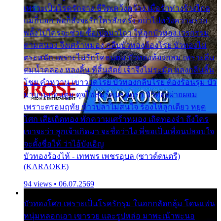
เพราะเป็นโรครักจาง ชีวิตเคว้งคว้าง เมื่อรักห่างร้างไกล
แม่ก็บอก พ่อก็สั่งจะรักใครสักครั้ง อย่าไปหวังความรวย
พลั้งไปใครจะช่วย ซื้อเปลมาไกว ให้ลูกบัวทอง เวรกรรม
ตามสนอง จึงเศร้าหมอง กลีบบัวทองต้องโรย บัวทองไม่
ตระหนัก เพราะไม่รักโคลนตม บัวทองท้องกลม เพราะลืม
ตมน้ำคลอง หลงลิ้น ที่สิ้นสัตย์ เจ้าจึงไม่ระมัด หลงกลิ่นลิ้น
โชย คำหวาน เขาวาดโรย บัวทองกลีบโรย ต้องร้อนรุม บัว
มาบานก่อนตูม ดุจไฟสุมร้อนรุมอุรา บัวทองผ่ายผอม
เพราะตรอมฤทัย ข้าวปลาไม่สนใจ ร้องไห้ลูกเดียว หยุด
โศก เสียเถิดทอง พักความเศร้าหมอง เถิดทองจ๋า ถึงใคร
เขาจะว่า ลูกเจ้าเกิดมา จะชื่อว่าไง พี่ขอเป็นเพื่อนปลอบใจ
จะตั้งชื่อให้ ว่าไอ้บังเอิญ
บัวทองร้องไห้ - เทพพร เพชรอุบล (ซาวด์ดนตรี)
(KARAOKE)
94 views • 06.07.2569
บัวทองโศก เพราะเป็นโรครักรุม ในอกกลัดกลุ้ม โดนแฟน
หนุ่มหลอกเอา เขารวย และรูปหล่อ มาพะเน้าพะนอ