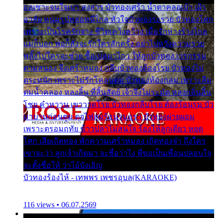
ออเซาะจนใจเบา สงสาร บัวทองเศร้า น้ำตาคลอเบ้า เฝ้า
อาลัย หนุ่มรูปหล่อหนีไกล หัวใจบัวทองระรวย บัวทองโศก
เพราะเป็นโรครักจาง ชีวิตเคว้งคว้าง เมื่อรักห่างร้างไกล
แม่ก็บอก พ่อก็สั่งจะรักใครสักครั้ง อย่าไปหวังความรวย
พลั้งไปใครจะช่วย ซื้อเปลมาไกว ให้ลูกบัวทอง เวรกรรม
ตามสนอง จึงเศร้าหมอง กลีบบัวทองต้องโรย บัวทองไม่
ตระหนัก เพราะไม่รักโคลนตม บัวทองท้องกลม เพราะลืม
ตมน้ำคลอง หลงลิ้น ที่สิ้นสัตย์ เจ้าจึงไม่ระมัด หลงกลิ่นลิ้น
โชย คำหวาน เขาวาดโรย บัวทองกลีบโรย ต้องร้อนรุม บัว
มาบานก่อนตูม ดุจไฟสุมร้อนรุมอุรา บัวทองผ่ายผอม
เพราะตรอมฤทัย ข้าวปลาไม่สนใจ ร้องไห้ลูกเดียว หยุด
โศก เสียเถิดทอง พักความเศร้าหมอง เถิดทองจ๋า ถึงใคร
เขาจะว่า ลูกเจ้าเกิดมา จะชื่อว่าไง พี่ขอเป็นเพื่อนปลอบใจ
จะตั้งชื่อให้ ว่าไอ้บังเอิญ
บัวทองร้องไห้ - เทพพร เพชรอุบล(KARAOKE)
116 views • 06.07.2569