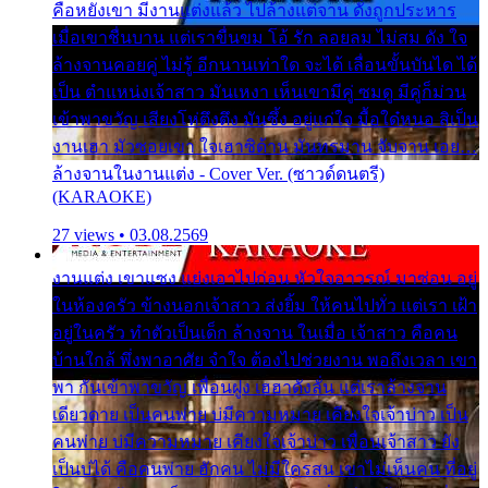
คือหยังเขา มีงานแต่งแล้ว ไปล้างแต่จาน ดั่งถูกประหาร
เมื่อเขาชื่นบาน แต่เราขื่นขม โอ้ รัก ลอยลม ไม่สม ดัง ใจ
ล้างจานคอยคู่ ไม่รู้ อีกนานเท่าใด จะได้ เลื่อนขั้นบันได ได้
เป็น ตำแหน่งเจ้าสาว มันเหงา เห็นเขามีคู่ ซมดู มีคู่ก็ม่วน
เข้าพาขวัญ เสียงโห่ตึงตึง มันซึ้ง อยู่แก่ใจ มื้อใด๋หนอ สิเป็น
งานเฮา มัวซอยเขา ใจเฮาซิด้าน มันทรมาน จับจาน เอย…
ล้างจานในงานแต่ง - Cover Ver. (ซาวด์ดนตรี)
(KARAOKE)
27 views • 03.08.2569
งานแต่ง เขาแซง แย่งเอาไปก่อน หัวใจอาวรณ์ มาซ่อน อยู่
ในห้องครัว ข้างนอกเจ้าสาว ส่งยิ้ม ให้คนไปทั่ว แต่เรา เฝ้า
อยู่ในครัว ทำตัวเป็นเด็ก ล้างจาน ในเมื่อ เจ้าสาว คือคน
บ้านใกล้ พึ่งพาอาศัย จำใจ ต้องไปช่วยงาน พอถึงเวลา เขา
พา กันเข้าพาขวัญ เพื่อนฝูง เฮฮาดังลั่น แต่เราล้างจาน
เดียวดาย เป็นคนพ่าย บ่มีความหมาย เคียงใจเจ้าบ่าว เป็น
คนพ่าย บ่มีความหมาย เคียงใจเจ้าบ่าว เพื่อนเจ้าสาว ยัง
เป็นบ่ได้ คือคนพ่าย ฮักคน ไม่มีใครสน เขาไม่เห็นคน ที่อยู่