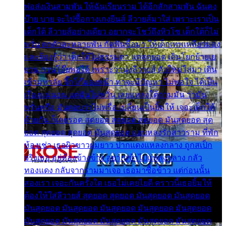
พ่อส่งเงินสามพัน ให้ฉันเรียนราม ได้อีกสักสามพัน ฉันคง
บ๊าย บาย จะไปซื้อกางเกงยีนส์ ลีวายส์มาใส่ เพราะเราเป็น
เด็กใต้ ลีวายส์อย่างเดียว อยากจะโชว์ถึงหิวโซ เด็กใต้ก็ไม่
หวั่น ตกตัวละหลายพัน กัดฟันซื้อมา ให้เด็กเทพเหลียวมอง
และต้องรู้ว่า เด็กใต้ไม่ธรรมดา แต่สุดยอด เดินโยกย้ายเย
ยวน กวนโอ๊ยพอได้ เพราะว่านุ่งลีวายส์ ตัวใหม่ใส่มา เดิน
เข้ามหาลัย จิ๊กโก๊มองหน้า ท่าจะมีปัญหา ไม่พอใจ ได้เป็น
เรื่องแน่นอน แต่ฉันไม่หวั่น เลยแหลงใต้ถามมัน ว่ามัน
พรั่นพรือ มันตอบว่าไม่พรื่อ เปลี่ยนเป็นยิ้มให้ เจอะเด็กใต้
ด้วยกัน ก็เลยรอด สุดยอด สุดยอด สุดยอด มันสุดยอด สุด
ยอด สุดยอด สุดยอด มันสุดยอด แอบหลงรักสาวราม ที่พัก
ห้องเช่า เธอผิวขาวผมยาว ปากแดงแหลงกลาง ถูกสเป็ก
จริงเธอ อยู่ห้องข้างข้าง อยากเข้าไปแหลงกลาง กลัว
ทองแดง กลับจากรามมาเจอ เธอมาซื้อข้าว แต่ก่อนนั้น
สองเรา เจอะกันครั้งใด เธอไม่เคยไยดี คราวนี้เธอยิ้มให้
ต้องให้ใส่ลีวายส์ สุดยอด สุดยอด มันสุดยอด มันสุดยอด
มันสุดยอด มันสุดยอด มันสุดยอด มันสุดยอด มันสุดยอด
มันสุดยอด มันสุดยอด มันสุดยอด มันสุดยอด มันสุดยอด