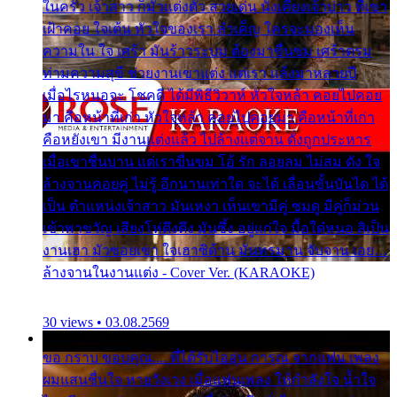
ในครัว เจ้าสาว ก็มัวแต่งตัว สวยเด่น นั่งเคียงเจ้าบ่าว ที่เขา
เฝ้าคอย ใจเต้น หัวใจของเรา ลำเค็ญ ใครจะมองเห็น
ความใน ใจ เศร้า มันร้าวระบม ต้องมาขื่นขม เศร้าตรม
ท่ามความสุขี ช่วยงานเขาแต่ง แต่เรา แล้งมาหลายปี
เมื่อไรหนอจะ โชคดี ได้มีพิธีวิวาห์ หัวใจหล้า คอยไปคอย
มา คือหน้าที่เก่า หัวใจหล้า คอยไปคอยมา คือหน้าที่เก่า
คือหยังเขา มีงานแต่งแล้ว ไปล้างแต่จาน ดั่งถูกประหาร
เมื่อเขาชื่นบาน แต่เราขื่นขม โอ้ รัก ลอยลม ไม่สม ดัง ใจ
ล้างจานคอยคู่ ไม่รู้ อีกนานเท่าใด จะได้ เลื่อนขั้นบันได ได้
เป็น ตำแหน่งเจ้าสาว มันเหงา เห็นเขามีคู่ ซมดู มีคู่ก็ม่วน
เข้าพาขวัญ เสียงโห่ตึงตึง มันซึ้ง อยู่แก่ใจ มื้อใด๋หนอ สิเป็น
งานเฮา มัวซอยเขา ใจเฮาซิด้าน มันทรมาน จับจาน เอย…
ล้างจานในงานแต่ง - Cover Ver. (KARAOKE)
30 views • 03.08.2569
ขอ กราบ ขอบคุณ.... ที่ได้รับไออุ่น การุณ จากแฟน เพลง
ผมแสนชื่นใจ หายวังเวง เมื่อแฟนเพลง ให้กำลังใจ น้ำใจ