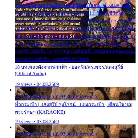
24:27 สามเณรกำพร้า - แสงสุรีย์ รุ่งโรจน์ 10. 28:08 ไม่มี
เวลาไปหาเมียน้อย - ยอดรัก สลักใจ 11. 31:29 ชีวิตไอ้
ธรรม - ศรเพชร ศรสุพรรณ 12. 35:26 ทหารอากาศขาดรัก
- แสงสุรีย์ รุ่งโรจน์ 13. 39:01 คนหัวใจโทรม - ยอดรัก สลัก
ใจ 14. 42:49 ไอ้หวังตายแน่ - ศรเพชร ศรสุพรรณ 15. 46:35
ธาตุแท้ของเธอ - แสงสุรีย์ รุ่งโรจน์ 16. 49:57 กำนันกำใน -
ยอดรัก สลักใจ 17. 52:29 สาวบริสุทธิ์ - ศรเพชร ศรสุพรรณ
18. 56:05 แต๋วจ๋า - แสงสุรีย์ รุ่งโรจน์
18 บทเพลงดังจากฟากฟ้า - ยอดรัก/ศรเพชร/แสงสุรีย์
(Official Audio)
19 views • 04.08.2569
1. 00:00 หิ้วกระเป๋า 2. 03:30 แย่งกระเป๋า
หิ้วกระเป๋า | แสงสุรีย์ รุ่งโรจน์ - แย่งกระเป๋า | เตือนใจ บุญ
พระรักษา (KARAOKE)
19 views • 03.08.2569
1. 00:00 หิ้วกระเป๋า 2. 03:30 แย่งกระเป๋า