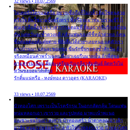
32 views • 10.07.2569
ไม่เคยรักใครแน่หรือ อยากเชื่อถือก็ไม่กล้า ติ๋มใช่คนสวย
ตรึงใจ ติ๋มใช่งามซึ้งตรึงตรา พี่หรือจะมาหมายร่วมชีวี ก็
คนเขาลืออื้อฉาว ว่าสาวๆรุมตอมพี่ ติ๋มอยากรับรักเหมือน
กัน แต่หวั่นจะช้ำดวงฤดี กลัวแฟนของพี่ชี้หน้าด่าทอ ก็คน
ชื่อต๋อยต้อยตุ้มตุ๋ยต่าย พี่ยังลืมได้ง่ายๆเลยหนอ แค่ตัวเรา
สาวบ้านนา แสนจะซอมซ่อ ขืนรักขืนรอคงช้ำสักวัน ถ้า
จริงเหมือนคำพร่ำเฉลย พี่อย่าเฉยรีบมาหมั้น ถ้าพี่สู่ขอ
ตามธรรมเนียม ติ๋มจะเตรียมรับเกลียวสัมพันธ์ ผิดหวังไม่
หวั่นขอยอมได้เคียง
รักติ๋มแน่หรือ - หงษ์ทอง ดาวอุดร (KARAOKE)
33 views • 10.07.2569
บัวทองโศก เพราะเป็นโรครักรุม ในอกกลัดกลุ้ม โดนแฟน
หนุ่มหลอกเอา เขารวย และรูปหล่อ มาพะเน้าพะนอ
ออเซาะจนใจเบา สงสาร บัวทองเศร้า น้ำตาคลอเบ้า เฝ้า
อาลัย หนุ่มรูปหล่อหนีไกล หัวใจบัวทองระรวย บัวทองโศก