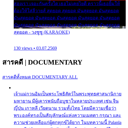
สองเรา เจอะกันครั้งใด เธอไม่เคยไยดี คราวนี้เธอยิ้มให้
ต้องให้ใส่ลีวายส์ สุดยอด สุดยอด มันสุดยอด มันสุดยอด
มันสุดยอด มันสุดยอด มันสุดยอด มันสุดยอด มันสุดยอด
มันสุดยอด มันสุดยอด มันสุดยอด มันสุดยอด มันสุดยอด
สุดยอด - วงซูซู (KARAOKE)
130 views • 03.07.2569
สารคดี
|
DOCUMENTARY
สารคดีทั้งหมด
DOCUMENTARY ALL
เจ้าแม่กวนอิมเป็นพระโพธิสัตว์ในพระพุทธศาสนานิกาย
มหายาน มีผู้เคารพนับถือบูชาในหลายประเทศ เช่น จีน
ญี่ปุ่น เกาหลี เวียดนาม รวมทั้งไทย โดยมีความเชื่อว่า
พระองค์ทรงเป็นสัญลักษณ์แห่งความเมตตา กรุณา และ
ความช่วยเหลือแก่ผู้ตกทุกข์ได้ยาก ในบทความนี้ Palanla