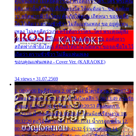
คู่แฟนเพลง ไม่เคยคิดว่าเก่ง หรือดังกว่าใคร..ใคร พระคุณ
ผู้ฟัง เท่านั้นยิ่งใหญ่ ที่เป็นแรงใจ ให้ผมดังมา.. ขอ องค์เท
วา สถิตฟากฟ้ายิ่งใหญ่ คุ้มภัยให้ท่าน เถิดหนา ขอจงเชื่อ
ใจ ไว้เถิดว่า ตราบชั่วชีวา ไม่ลืมแฟนเพลง ขอ อยู่คู่แฟน
เพลง ไม่เคยคิดว่าเก่ง หรือดังกว่าใคร..ใคร พระคุณผู้ฟัง
เท่านั้นยิ่งใหญ่ ที่เป็นแรงใจ ให้ผมดังมา.. ขอ องค์เทวา
สถิตฟากฟ้ายิ่งใหญ่ คุ้มภัยให้ท่าน เถิดหนา ขอจงเชื่อใจ ไว้
เถิดว่า ตราบชั่วชีวา ไม่ลืมแฟนเพลง
ขอบคุณแฟนเพลง - Cover Ver. (KARAOKE)
34 views • 31.07.2569
1. 00:00:00 ยินดีรับเดน 2. 00:03:44 น้ำตาอีสาน 3. 00:07:51
กิ่งทองใบหยก 4. 00:10:35 น้ำนิ่งไหลลึก 5. 00:13:49 ลานรัก
ลานเท 6. 00:17:06 จำใจจาก 7. 00:20:53 คืนฝนตก 8.
00:25:16 น้ำลงเดือนยี่ 9. 00:28:47 โสนน้อยเรือนงาม 10.
00:32:29 ตอไม้ที่ตายแล้ว 11. 00:35:41 น้ำกรดแช่เย็น 12.
00:39:08 อยากฟังซ้ำ 13. 00:42:32 รู้ว่าเขาหลอก 14.