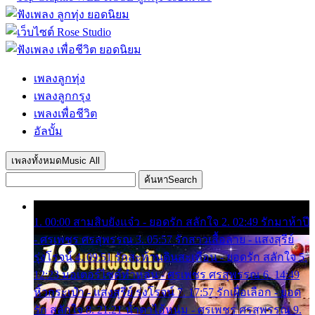
เพลงลูกทุ่ง
เพลงลูกกรุง
เพลงเพื่อชีวิต
อัลบั้ม
เพลงทั้งหมด
Music All
ค้นหา
Search
1. 00:00 สามสิบยังแจ๋ว - ยอดรัก สลักใจ 2. 02:49 รักมาห้าปี
- ศรเพชร ศรสุพรรณ 3. 05:57 รักสาวเสื้อลาย - แสงสุรีย์
รุ่งโรจน์ 4. 09:51 รักสะท้านดินสะเทือน - ยอดรัก สลักใจ 5.
12:23 มอเตอร์ไซค์ทำหล่น - ศรเพชร ศรสุพรรณ 6. 14:49
หิ้วกระเป๋า - แสงสุรีย์ รุ่งโรจน์ 7. 17:57 รักเผื่อเลือก - ยอด
รัก สลักใจ 8. 21:21 น้ำตาไอ้หนุ่ม - ศรเพชร ศรสุพรรณ 9.