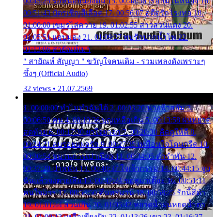
00:45:25 รอหน่อยน้องติ๋ม 15. 00:48:56 เรือล่มในหนอง 16.
00:51:43 บัตรเชิญสีเลือด 17. 00:56:07 อดีตรักโรงทอ 18.
01:00:00 เขมรไล่ควาย 19. 01:02:55 สาวสวนแตง 20.
01:05:51 แอบมอง 21. 01:09:27 พบรักปากน้ำโพ 22.
01:13:06 สายัณห์เมา
" สายัณห์ สัญญา " ขวัญใจคนเดิม - รวมเพลงดังเพราะๆ
ซึ้งๆ (Official Audio)
32 views • 21.07.2569
1. 00:00:00 ทำไมทำฉันได้ 2. 00:03:20 นางฟ้าสลัม 3.
00:06:50 คน 4. 00:10:36 บุญเหลือเกิน 5. 00:13:58 ฝนหยาด
สุดท้าย 6. 00:17:30 ยาใจยาจก 7. 00:20:30 คิดดูให้ดี 8.
00:24:21 ลบรอยแผลรัก 9. 00:27:35 เหมือนใจโดนกรีด 10.
00:30:54 ขบวนการเปาเปียว 11. 00:34:05 คำรำพัน 12.
00:37:20 ปาหนัน 13. 00:40:37 ใจเจ้ากรรม 14. 00:44:15 จูบ
ฉันแล้วจงตายเสีย 15. 00:47:24 ขอสูมาเต๊อะ 16. 00:51:11
คนใจมาร 17. 00:54:50 คืนทรมาน 18. 00:58:25 รักนี้สีดำ
19. 01:01:44 ส่วนเกิน 20. 01:05:42 หยาดน้ำฝนหยดน้ำตา
21. 01:09:13 เหลือเพียงฝัน 22. 01:13:26 เขา 23. 01:16:37