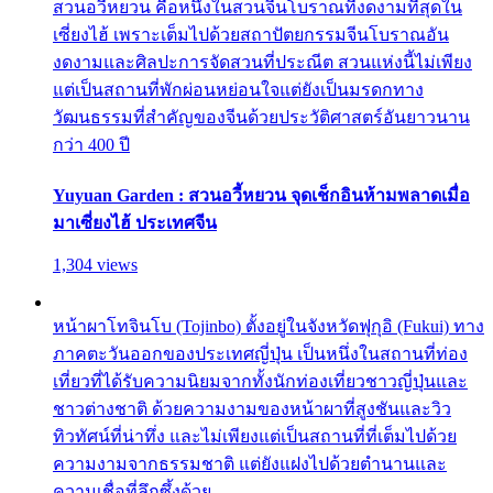
สวนอวี้หยวน คือหนึ่งในสวนจีนโบราณที่งดงามที่สุดใน
เซี่ยงไฮ้ เพราะเต็มไปด้วยสถาปัตยกรรมจีนโบราณอัน
งดงามและศิลปะการจัดสวนที่ประณีต สวนแห่งนี้ไม่เพียง
แต่เป็นสถานที่พักผ่อนหย่อนใจแต่ยังเป็นมรดกทาง
วัฒนธรรมที่สำคัญของจีนด้วยประวัติศาสตร์อันยาวนาน
กว่า 400 ปี
Yuyuan Garden : สวนอวี้หยวน จุดเช็กอินห้ามพลาดเมื่อ
มาเซี่ยงไฮ้ ประเทศจีน
1,304 views
หน้าผาโทจินโบ (Tojinbo) ตั้งอยู่ในจังหวัดฟุกุอิ (Fukui) ทาง
ภาคตะวันออกของประเทศญี่ปุ่น เป็นหนึ่งในสถานที่ท่อง
เที่ยวที่ได้รับความนิยมจากทั้งนักท่องเที่ยวชาวญี่ปุ่นและ
ชาวต่างชาติ ด้วยความงามของหน้าผาที่สูงชันและวิว
ทิวทัศน์ที่น่าทึ่ง และไม่เพียงแต่เป็นสถานที่ที่เต็มไปด้วย
ความงามจากธรรมชาติ แต่ยังแฝงไปด้วยตำนานและ
ความเชื่อที่ลึกซึ้งด้วย