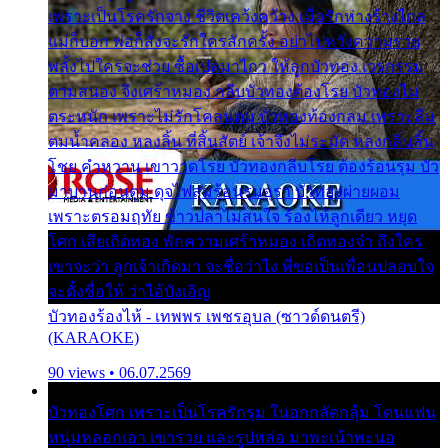
เพราะเป็นโรครักจาง ชีวิตเคว้งคว้าง เมื่อรักห่างร้างไกล
แม่ก็บอก พ่อก็สั่งจะรักใครสักครั้ง อย่าไปหวังความรวย
พลั้งไปใครจะช่วย ซื้อเปลมาไกว ให้ลูกบัวทอง เวรกรรม
ตามสนอง จึงเศร้าหมอง กลีบบัวทองต้องโรย บัวทองไม่
ตระหนัก เพราะไม่รักโคลนตม บัวทองท้องกลม เพราะลืม
ตมน้ำคลอง หลงลิ้น ที่สิ้นสัตย์ เจ้าจึงไม่ระมัด หลงกลิ่นลิ้น
โชย คำหวาน เขาวาดโรย บัวทองกลีบโรย ต้องร้อนรุม บัว
มาบานก่อนตูม ดุจไฟสุมร้อนรุมอุรา บัวทองผ่ายผอม
เพราะตรอมฤทัย ข้าวปลาไม่สนใจ ร้องไห้ลูกเดียว หยุด
โศก เสียเถิดทอง พักความเศร้าหมอง เถิดทองจ๋า ถึงใคร
เขาจะว่า ลูกเจ้าเกิดมา จะชื่อว่าไง พี่ขอเป็นเพื่อนปลอบใจ
จะตั้งชื่อให้ ว่าไอ้บังเอิญ
บัวทองร้องไห้ - เทพพร เพชรอุบล (ซาวด์ดนตรี)
(KARAOKE)
90 views • 06.07.2569
บัวทองโศก เพราะเป็นโรครักรุม ในอกกลัดกลุ้ม โดนแฟน
หนุ่มหลอกเอา เขารวย และรูปหล่อ มาพะเน้าพะนอ