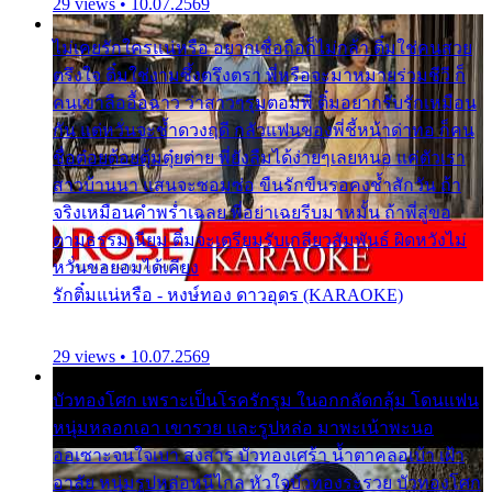
29 views • 10.07.2569
ไม่เคยรักใครแน่หรือ อยากเชื่อถือก็ไม่กล้า ติ๋มใช่คนสวย
ตรึงใจ ติ๋มใช่งามซึ้งตรึงตรา พี่หรือจะมาหมายร่วมชีวี ก็
คนเขาลืออื้อฉาว ว่าสาวๆรุมตอมพี่ ติ๋มอยากรับรักเหมือน
กัน แต่หวั่นจะช้ำดวงฤดี กลัวแฟนของพี่ชี้หน้าด่าทอ ก็คน
ชื่อต๋อยต้อยตุ้มตุ๋ยต่าย พี่ยังลืมได้ง่ายๆเลยหนอ แค่ตัวเรา
สาวบ้านนา แสนจะซอมซ่อ ขืนรักขืนรอคงช้ำสักวัน ถ้า
จริงเหมือนคำพร่ำเฉลย พี่อย่าเฉยรีบมาหมั้น ถ้าพี่สู่ขอ
ตามธรรมเนียม ติ๋มจะเตรียมรับเกลียวสัมพันธ์ ผิดหวังไม่
หวั่นขอยอมได้เคียง
รักติ๋มแน่หรือ - หงษ์ทอง ดาวอุดร (KARAOKE)
29 views • 10.07.2569
บัวทองโศก เพราะเป็นโรครักรุม ในอกกลัดกลุ้ม โดนแฟน
หนุ่มหลอกเอา เขารวย และรูปหล่อ มาพะเน้าพะนอ
ออเซาะจนใจเบา สงสาร บัวทองเศร้า น้ำตาคลอเบ้า เฝ้า
อาลัย หนุ่มรูปหล่อหนีไกล หัวใจบัวทองระรวย บัวทองโศก