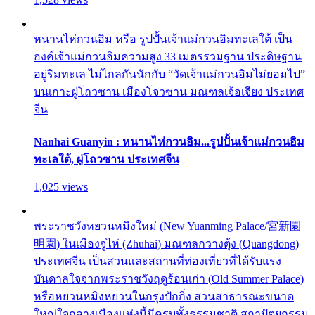
หนานไห่กวนอิม หรือ รูปปั้นเจ้าแม่กวนอิมทะเลใต้ เป็น
องค์เจ้าแม่กวนอิมความสูง 33 เมตรรวมฐาน ประดิษฐาน
อยู่ริมทะเล ไม่ไกลกันนักกับ “วัดเจ้าแม่กวนอิมไม่ยอมไป”
บนเกาะผู่โถวซาน เมืองโจวซาน มณฑลเจ้อเจียง ประเทศ
จีน
Nanhai Guanyin : หนานไห่กวนอิม...รูปปั้นเจ้าแม่กวนอิม
ทะเลใต้, ผู่โถวซาน ประเทศจีน
1,025 views
พระราชวังหยวนหมิงใหม่ (New Yuanming Palace/宮新園
明園) ในเมืองจูไห่ (Zhuhai) มณฑลกวางตุ้ง (Quangdong)
ประเทศจีน เป็นสวนและสถานที่ท่องเที่ยวที่ได้รับแรง
บันดาลใจจากพระราชวังฤดูร้อนเก่า (Old Summer Palace)
หรือหยวนหมิงหยวนในกรุงปักกิ่ง สวนสาธารณะขนาด
ใหญ่ใจกลางเมืองแห่งนี้มีครบทั้งธรรมชาติ สถาปัตยกรรม