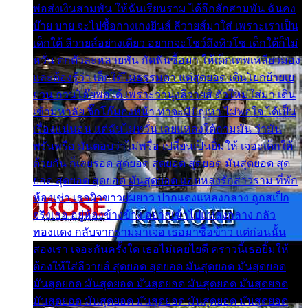
พ่อส่งเงินสามพัน ให้ฉันเรียนราม ได้อีกสักสามพัน ฉันคง
บ๊าย บาย จะไปซื้อกางเกงยีนส์ ลีวายส์มาใส่ เพราะเราเป็น
เด็กใต้ ลีวายส์อย่างเดียว อยากจะโชว์ถึงหิวโซ เด็กใต้ก็ไม่
หวั่น ตกตัวละหลายพัน กัดฟันซื้อมา ให้เด็กเทพเหลียวมอง
และต้องรู้ว่า เด็กใต้ไม่ธรรมดา แต่สุดยอด เดินโยกย้ายเย
ยวน กวนโอ๊ยพอได้ เพราะว่านุ่งลีวายส์ ตัวใหม่ใส่มา เดิน
เข้ามหาลัย จิ๊กโก๊มองหน้า ท่าจะมีปัญหา ไม่พอใจ ได้เป็น
เรื่องแน่นอน แต่ฉันไม่หวั่น เลยแหลงใต้ถามมัน ว่ามัน
พรั่นพรือ มันตอบว่าไม่พรื่อ เปลี่ยนเป็นยิ้มให้ เจอะเด็กใต้
ด้วยกัน ก็เลยรอด สุดยอด สุดยอด สุดยอด มันสุดยอด สุด
ยอด สุดยอด สุดยอด มันสุดยอด แอบหลงรักสาวราม ที่พัก
ห้องเช่า เธอผิวขาวผมยาว ปากแดงแหลงกลาง ถูกสเป็ก
จริงเธอ อยู่ห้องข้างข้าง อยากเข้าไปแหลงกลาง กลัว
ทองแดง กลับจากรามมาเจอ เธอมาซื้อข้าว แต่ก่อนนั้น
สองเรา เจอะกันครั้งใด เธอไม่เคยไยดี คราวนี้เธอยิ้มให้
ต้องให้ใส่ลีวายส์ สุดยอด สุดยอด มันสุดยอด มันสุดยอด
มันสุดยอด มันสุดยอด มันสุดยอด มันสุดยอด มันสุดยอด
มันสุดยอด มันสุดยอด มันสุดยอด มันสุดยอด มันสุดยอด