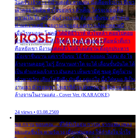
ในครัว เจ้าสาว ก็มัวแต่งตัว สวยเด่น นั่งเคียงเจ้าบ่าว ที่เขา
เฝ้าคอย ใจเต้น หัวใจของเรา ลำเค็ญ ใครจะมองเห็น
ความใน ใจ เศร้า มันร้าวระบม ต้องมาขื่นขม เศร้าตรม
ท่ามความสุขี ช่วยงานเขาแต่ง แต่เรา แล้งมาหลายปี
เมื่อไรหนอจะ โชคดี ได้มีพิธีวิวาห์ หัวใจหล้า คอยไปคอย
มา คือหน้าที่เก่า หัวใจหล้า คอยไปคอยมา คือหน้าที่เก่า
คือหยังเขา มีงานแต่งแล้ว ไปล้างแต่จาน ดั่งถูกประหาร
เมื่อเขาชื่นบาน แต่เราขื่นขม โอ้ รัก ลอยลม ไม่สม ดัง ใจ
ล้างจานคอยคู่ ไม่รู้ อีกนานเท่าใด จะได้ เลื่อนขั้นบันได ได้
เป็น ตำแหน่งเจ้าสาว มันเหงา เห็นเขามีคู่ ซมดู มีคู่ก็ม่วน
เข้าพาขวัญ เสียงโห่ตึงตึง มันซึ้ง อยู่แก่ใจ มื้อใด๋หนอ สิเป็น
งานเฮา มัวซอยเขา ใจเฮาซิด้าน มันทรมาน จับจาน เอย…
ล้างจานในงานแต่ง - Cover Ver. (KARAOKE)
24 views • 03.08.2569
ขอ กราบ ขอบคุณ.... ที่ได้รับไออุ่น การุณ จากแฟน เพลง
ผมแสนชื่นใจ หายวังเวง เมื่อแฟนเพลง ให้กำลังใจ น้ำใจ