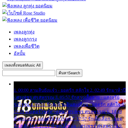
เพลงลูกทุ่ง
เพลงลูกกรุง
เพลงเพื่อชีวิต
อัลบั้ม
เพลงทั้งหมด
Music All
ค้นหา
Search
1. 00:00 สามสิบยังแจ๋ว - ยอดรัก สลักใจ 2. 02:49 รักมาห้าปี
- ศรเพชร ศรสุพรรณ 3. 05:57 รักสาวเสื้อลาย - แสงสุรีย์
รุ่งโรจน์ 4. 09:51 รักสะท้านดินสะเทือน - ยอดรัก สลักใจ 5.
12:23 มอเตอร์ไซค์ทำหล่น - ศรเพชร ศรสุพรรณ 6. 14:49
หิ้วกระเป๋า - แสงสุรีย์ รุ่งโรจน์ 7. 17:57 รักเผื่อเลือก - ยอด
รัก สลักใจ 8. 21:21 น้ำตาไอ้หนุ่ม - ศรเพชร ศรสุพรรณ 9.