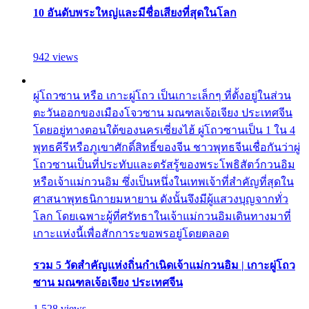
10 อันดับพระใหญ่และมีชื่อเสียงที่สุดในโลก
942 views
ผู่โถวซาน หรือ เกาะผู่โถว เป็นเกาะเล็กๆ ที่ตั้งอยู่ในส่วน
ตะวันออกของเมืองโจวซาน มณฑลเจ้อเจียง ประเทศจีน
โดยอยู่ทางตอนใต้ของนครเซี่ยงไฮ้ ผู่โถวซานเป็น 1 ใน 4
พุทธคีรีหรือภูเขาศักดิ์สิทธิ์ของจีน ชาวพุทธจีนเชื่อกันว่าผู่
โถวซานเป็นที่ประทับและตรัสรู้ของพระโพธิสัตว์กวนอิม
หรือเจ้าแม่กวนอิม ซึ่งเป็นหนึ่งในเทพเจ้าที่สำคัญที่สุดใน
ศาสนาพุทธนิกายมหายาน ดังนั้นจึงมีผู้แสวงบุญจากทั่ว
โลก โดยเฉพาะผู้ที่ศรัทธาในเจ้าแม่กวนอิมเดินทางมาที่
เกาะแห่งนี้เพื่อสักการะขอพรอยู่โดยตลอด
รวม 5 วัดสำคัญแห่งถิ่นกำเนิดเจ้าแม่กวนอิม | เกาะผู่โถว
ซาน มณฑลเจ้อเจียง ประเทศจีน
1,528 views