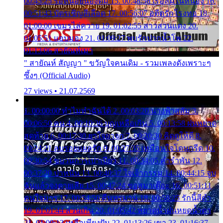
00:45:25 รอหน่อยน้องติ๋ม 15. 00:48:56 เรือล่มในหนอง 16.
00:51:43 บัตรเชิญสีเลือด 17. 00:56:07 อดีตรักโรงทอ 18.
01:00:00 เขมรไล่ควาย 19. 01:02:55 สาวสวนแตง 20.
01:05:51 แอบมอง 21. 01:09:27 พบรักปากน้ำโพ 22.
01:13:06 สายัณห์เมา
" สายัณห์ สัญญา " ขวัญใจคนเดิม - รวมเพลงดังเพราะๆ
ซึ้งๆ (Official Audio)
27 views • 21.07.2569
1. 00:00:00 ทำไมทำฉันได้ 2. 00:03:20 นางฟ้าสลัม 3.
00:06:50 คน 4. 00:10:36 บุญเหลือเกิน 5. 00:13:58 ฝนหยาด
สุดท้าย 6. 00:17:30 ยาใจยาจก 7. 00:20:30 คิดดูให้ดี 8.
00:24:21 ลบรอยแผลรัก 9. 00:27:35 เหมือนใจโดนกรีด 10.
00:30:54 ขบวนการเปาเปียว 11. 00:34:05 คำรำพัน 12.
00:37:20 ปาหนัน 13. 00:40:37 ใจเจ้ากรรม 14. 00:44:15 จูบ
ฉันแล้วจงตายเสีย 15. 00:47:24 ขอสูมาเต๊อะ 16. 00:51:11
คนใจมาร 17. 00:54:50 คืนทรมาน 18. 00:58:25 รักนี้สีดำ
19. 01:01:44 ส่วนเกิน 20. 01:05:42 หยาดน้ำฝนหยดน้ำตา
21. 01:09:13 เหลือเพียงฝัน 22. 01:13:26 เขา 23. 01:16:37