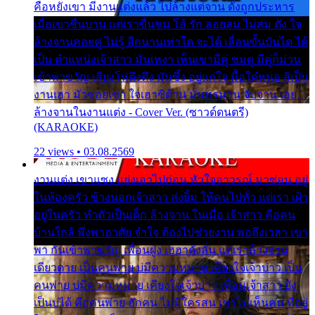
คือหยังเขา มีงานแต่งแล้ว ไปล้างแต่จาน ดั่งถูกประหาร
เมื่อเขาชื่นบาน แต่เราขื่นขม โอ้ รัก ลอยลม ไม่สม ดัง ใจ
ล้างจานคอยคู่ ไม่รู้ อีกนานเท่าใด จะได้ เลื่อนขั้นบันได ได้
เป็น ตำแหน่งเจ้าสาว มันเหงา เห็นเขามีคู่ ซมดู มีคู่ก็ม่วน
เข้าพาขวัญ เสียงโห่ตึงตึง มันซึ้ง อยู่แก่ใจ มื้อใด๋หนอ สิเป็น
งานเฮา มัวซอยเขา ใจเฮาซิด้าน มันทรมาน จับจาน เอย…
ล้างจานในงานแต่ง - Cover Ver. (ซาวด์ดนตรี)
(KARAOKE)
22 views • 03.08.2569
งานแต่ง เขาแซง แย่งเอาไปก่อน หัวใจอาวรณ์ มาซ่อน อยู่
ในห้องครัว ข้างนอกเจ้าสาว ส่งยิ้ม ให้คนไปทั่ว แต่เรา เฝ้า
อยู่ในครัว ทำตัวเป็นเด็ก ล้างจาน ในเมื่อ เจ้าสาว คือคน
บ้านใกล้ พึ่งพาอาศัย จำใจ ต้องไปช่วยงาน พอถึงเวลา เขา
พา กันเข้าพาขวัญ เพื่อนฝูง เฮฮาดังลั่น แต่เราล้างจาน
เดียวดาย เป็นคนพ่าย บ่มีความหมาย เคียงใจเจ้าบ่าว เป็น
คนพ่าย บ่มีความหมาย เคียงใจเจ้าบ่าว เพื่อนเจ้าสาว ยัง
เป็นบ่ได้ คือคนพ่าย ฮักคน ไม่มีใครสน เขาไม่เห็นคน ที่อยู่