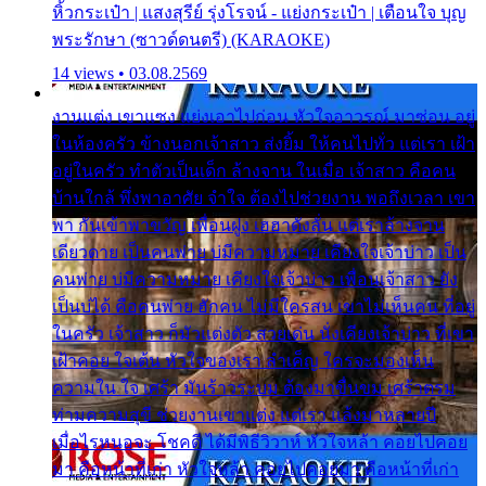
หิ้วกระเป๋า | แสงสุรีย์ รุ่งโรจน์ - แย่งกระเป๋า | เตือนใจ บุญ
พระรักษา (ซาวด์ดนตรี) (KARAOKE)
14 views • 03.08.2569
งานแต่ง เขาแซง แย่งเอาไปก่อน หัวใจอาวรณ์ มาซ่อน อยู่
ในห้องครัว ข้างนอกเจ้าสาว ส่งยิ้ม ให้คนไปทั่ว แต่เรา เฝ้า
อยู่ในครัว ทำตัวเป็นเด็ก ล้างจาน ในเมื่อ เจ้าสาว คือคน
บ้านใกล้ พึ่งพาอาศัย จำใจ ต้องไปช่วยงาน พอถึงเวลา เขา
พา กันเข้าพาขวัญ เพื่อนฝูง เฮฮาดังลั่น แต่เราล้างจาน
เดียวดาย เป็นคนพ่าย บ่มีความหมาย เคียงใจเจ้าบ่าว เป็น
คนพ่าย บ่มีความหมาย เคียงใจเจ้าบ่าว เพื่อนเจ้าสาว ยัง
เป็นบ่ได้ คือคนพ่าย ฮักคน ไม่มีใครสน เขาไม่เห็นคน ที่อยู่
ในครัว เจ้าสาว ก็มัวแต่งตัว สวยเด่น นั่งเคียงเจ้าบ่าว ที่เขา
เฝ้าคอย ใจเต้น หัวใจของเรา ลำเค็ญ ใครจะมองเห็น
ความใน ใจ เศร้า มันร้าวระบม ต้องมาขื่นขม เศร้าตรม
ท่ามความสุขี ช่วยงานเขาแต่ง แต่เรา แล้งมาหลายปี
เมื่อไรหนอจะ โชคดี ได้มีพิธีวิวาห์ หัวใจหล้า คอยไปคอย
มา คือหน้าที่เก่า หัวใจหล้า คอยไปคอยมา คือหน้าที่เก่า