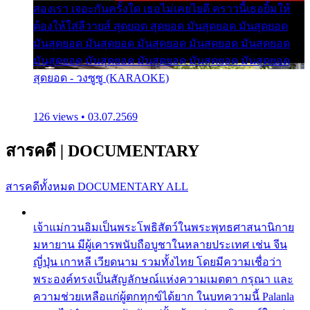
สองเรา เจอะกันครั้งใด เธอไม่เคยไยดี คราวนี้เธอยิ้มให้
ต้องให้ใส่ลีวายส์ สุดยอด สุดยอด มันสุดยอด มันสุดยอด
มันสุดยอด มันสุดยอด มันสุดยอด มันสุดยอด มันสุดยอด
มันสุดยอด มันสุดยอด มันสุดยอด มันสุดยอด มันสุดยอด
สุดยอด - วงซูซู (KARAOKE)
126 views • 03.07.2569
สารคดี
|
DOCUMENTARY
สารคดีทั้งหมด
DOCUMENTARY ALL
เจ้าแม่กวนอิมเป็นพระโพธิสัตว์ในพระพุทธศาสนานิกาย
มหายาน มีผู้เคารพนับถือบูชาในหลายประเทศ เช่น จีน
ญี่ปุ่น เกาหลี เวียดนาม รวมทั้งไทย โดยมีความเชื่อว่า
พระองค์ทรงเป็นสัญลักษณ์แห่งความเมตตา กรุณา และ
ความช่วยเหลือแก่ผู้ตกทุกข์ได้ยาก ในบทความนี้ Palanla