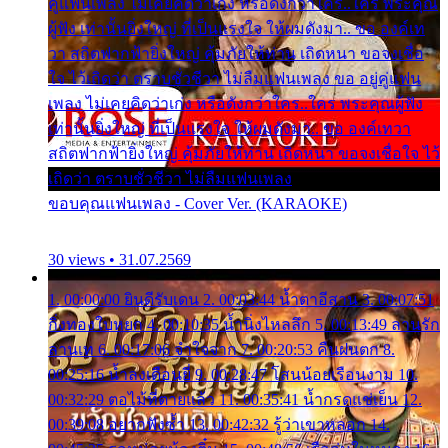
คู่แฟนเพลง ไม่เคยคิดว่าเก่ง หรือดังกว่าใคร..ใคร พระคุณ
ผู้ฟัง เท่านั้นยิ่งใหญ่ ที่เป็นแรงใจ ให้ผมดังมา.. ขอ องค์เท
วา สถิตฟากฟ้ายิ่งใหญ่ คุ้มภัยให้ท่าน เถิดหนา ขอจงเชื่อ
ใจ ไว้เถิดว่า ตราบชั่วชีวา ไม่ลืมแฟนเพลง ขอ อยู่คู่แฟน
เพลง ไม่เคยคิดว่าเก่ง หรือดังกว่าใคร..ใคร พระคุณผู้ฟัง
เท่านั้นยิ่งใหญ่ ที่เป็นแรงใจ ให้ผมดังมา.. ขอ องค์เทวา
สถิตฟากฟ้ายิ่งใหญ่ คุ้มภัยให้ท่าน เถิดหนา ขอจงเชื่อใจ ไว้
เถิดว่า ตราบชั่วชีวา ไม่ลืมแฟนเพลง
ขอบคุณแฟนเพลง - Cover Ver. (KARAOKE)
30 views • 31.07.2569
1. 00:00:00 ยินดีรับเดน 2. 00:03:44 น้ำตาอีสาน 3. 00:07:51
กิ่งทองใบหยก 4. 00:10:35 น้ำนิ่งไหลลึก 5. 00:13:49 ลานรัก
ลานเท 6. 00:17:06 จำใจจาก 7. 00:20:53 คืนฝนตก 8.
00:25:16 น้ำลงเดือนยี่ 9. 00:28:47 โสนน้อยเรือนงาม 10.
00:32:29 ตอไม้ที่ตายแล้ว 11. 00:35:41 น้ำกรดแช่เย็น 12.
00:39:08 อยากฟังซ้ำ 13. 00:42:32 รู้ว่าเขาหลอก 14.