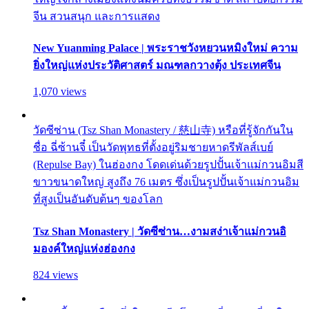
จีน สวนสนุก และการแสดง
New Yuanming Palace | พระราชวังหยวนหมิงใหม่ ความ
ยิ่งใหญ่แห่งประวัติศาสตร์ มณฑลกวางตุ้ง ประเทศจีน
1,070 views
วัดซีซ่าน (Tsz Shan Monastery / 慈山寺) หรือที่รู้จักกันใน
ชื่อ ฉี่ซ้านจี๋ เป็นวัดพุทธที่ตั้งอยู่ริมชายหาดรีพัลส์เบย์
(Repulse Bay) ในฮ่องกง โดดเด่นด้วยรูปปั้นเจ้าแม่กวนอิมสี
ขาวขนาดใหญ่ สูงถึง 76 เมตร ซึ่งเป็นรูปปั้นเจ้าแม่กวนอิม
ที่สูงเป็นอันดับต้นๆ ของโลก
Tsz Shan Monastery | วัดซีซ่าน…งามสง่าเจ้าแม่กวนอิ
มองค์ใหญ่แห่งฮ่องกง
824 views