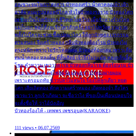
ออเซาะจนใจเบา สงสาร บัวทองเศร้า น้ำตาคลอเบ้า เฝ้า
อาลัย หนุ่มรูปหล่อหนีไกล หัวใจบัวทองระรวย บัวทองโศก
เพราะเป็นโรครักจาง ชีวิตเคว้งคว้าง เมื่อรักห่างร้างไกล
แม่ก็บอก พ่อก็สั่งจะรักใครสักครั้ง อย่าไปหวังความรวย
พลั้งไปใครจะช่วย ซื้อเปลมาไกว ให้ลูกบัวทอง เวรกรรม
ตามสนอง จึงเศร้าหมอง กลีบบัวทองต้องโรย บัวทองไม่
ตระหนัก เพราะไม่รักโคลนตม บัวทองท้องกลม เพราะลืม
ตมน้ำคลอง หลงลิ้น ที่สิ้นสัตย์ เจ้าจึงไม่ระมัด หลงกลิ่นลิ้น
โชย คำหวาน เขาวาดโรย บัวทองกลีบโรย ต้องร้อนรุม บัว
มาบานก่อนตูม ดุจไฟสุมร้อนรุมอุรา บัวทองผ่ายผอม
เพราะตรอมฤทัย ข้าวปลาไม่สนใจ ร้องไห้ลูกเดียว หยุด
โศก เสียเถิดทอง พักความเศร้าหมอง เถิดทองจ๋า ถึงใคร
เขาจะว่า ลูกเจ้าเกิดมา จะชื่อว่าไง พี่ขอเป็นเพื่อนปลอบใจ
จะตั้งชื่อให้ ว่าไอ้บังเอิญ
บัวทองร้องไห้ - เทพพร เพชรอุบล(KARAOKE)
111 views • 06.07.2569