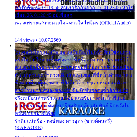
ขอรักคืน 24. 01:19:56 คนเรารักกันยาก 25. 01:23:06 หัวใจ
เถื่อน 26. 01:26:45 อยู่เพื่อลูก
เพลงเพราะเสนาะดวงใจ - ดาวใจ ไพจิตร (Official Audio)
144 views • 10.07.2569
ไม่เคยรักใครแน่หรือ อยากเชื่อถือก็ไม่กล้า ติ๋มใช่คนสวย
ตรึงใจ ติ๋มใช่งามซึ้งตรึงตรา พี่หรือจะมาหมายร่วมชีวี ก็
คนเขาลืออื้อฉาว ว่าสาวๆรุมตอมพี่ ติ๋มอยากรับรักเหมือน
กัน แต่หวั่นจะช้ำดวงฤดี กลัวแฟนของพี่ชี้หน้าด่าทอ ก็คน
ชื่อต๋อยต้อยตุ้มตุ๋ยต่าย พี่ยังลืมได้ง่ายๆเลยหนอ แค่ตัวเรา
สาวบ้านนา แสนจะซอมซ่อ ขืนรักขืนรอคงช้ำสักวัน ถ้า
จริงเหมือนคำพร่ำเฉลย พี่อย่าเฉยรีบมาหมั้น ถ้าพี่สู่ขอ
ตามธรรมเนียม ติ๋มจะเตรียมรับเกลียวสัมพันธ์ ผิดหวังไม่
หวั่นขอยอมได้เคียง
รักติ๋มแน่หรือ - หงษ์ทอง ดาวอุดร (ซาวด์ดนตรี)
(KARAOKE)