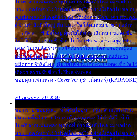
ไมตรี จากแฟนเพลง ทุกทุกที่ ปราณีหลั่งไหล ผมขอฝาก
นาม ยอดรักเอาไว้ โปรดเป็นแรงใจ อย่างนี้เรื่อยไป ขอ อยู่
คู่แฟนเพลง ไม่เคยคิดว่าเก่ง หรือดังกว่าใคร..ใคร พระคุณ
ผู้ฟัง เท่านั้นยิ่งใหญ่ ที่เป็นแรงใจ ให้ผมดังมา.. ขอ องค์เท
วา สถิตฟากฟ้ายิ่งใหญ่ คุ้มภัยให้ท่าน เถิดหนา ขอจงเชื่อ
ใจ ไว้เถิดว่า ตราบชั่วชีวา ไม่ลืมแฟนเพลง ขอ อยู่คู่แฟน
เพลง ไม่เคยคิดว่าเก่ง หรือดังกว่าใคร..ใคร พระคุณผู้ฟัง
เท่านั้นยิ่งใหญ่ ที่เป็นแรงใจ ให้ผมดังมา.. ขอ องค์เทวา
สถิตฟากฟ้ายิ่งใหญ่ คุ้มภัยให้ท่าน เถิดหนา ขอจงเชื่อใจ ไว้
เถิดว่า ตราบชั่วชีวา ไม่ลืมแฟนเพลง
ขอบคุณแฟนเพลง - Cover Ver. (ซาวด์ดนตรี) (KARAOKE)
30 views • 31.07.2569
ขอ กราบ ขอบคุณ.... ที่ได้รับไออุ่น การุณ จากแฟน เพลง
ผมแสนชื่นใจ หายวังเวง เมื่อแฟนเพลง ให้กำลังใจ น้ำใจ
ไมตรี จากแฟนเพลง ทุกทุกที่ ปราณีหลั่งไหล ผมขอฝาก
นาม ยอดรักเอาไว้ โปรดเป็นแรงใจ อย่างนี้เรื่อยไป ขอ อยู่