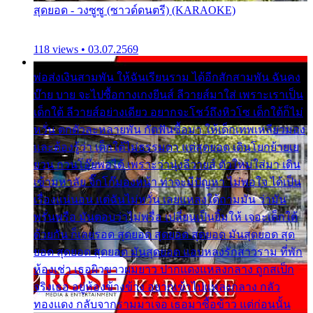
สุดยอด - วงซูซู (ซาวด์ดนตรี) (KARAOKE)
118 views • 03.07.2569
พ่อส่งเงินสามพัน ให้ฉันเรียนราม ได้อีกสักสามพัน ฉันคง
บ๊าย บาย จะไปซื้อกางเกงยีนส์ ลีวายส์มาใส่ เพราะเราเป็น
เด็กใต้ ลีวายส์อย่างเดียว อยากจะโชว์ถึงหิวโซ เด็กใต้ก็ไม่
หวั่น ตกตัวละหลายพัน กัดฟันซื้อมา ให้เด็กเทพเหลียวมอง
และต้องรู้ว่า เด็กใต้ไม่ธรรมดา แต่สุดยอด เดินโยกย้ายเย
ยวน กวนโอ๊ยพอได้ เพราะว่านุ่งลีวายส์ ตัวใหม่ใส่มา เดิน
เข้ามหาลัย จิ๊กโก๊มองหน้า ท่าจะมีปัญหา ไม่พอใจ ได้เป็น
เรื่องแน่นอน แต่ฉันไม่หวั่น เลยแหลงใต้ถามมัน ว่ามัน
พรั่นพรือ มันตอบว่าไม่พรื่อ เปลี่ยนเป็นยิ้มให้ เจอะเด็กใต้
ด้วยกัน ก็เลยรอด สุดยอด สุดยอด สุดยอด มันสุดยอด สุด
ยอด สุดยอด สุดยอด มันสุดยอด แอบหลงรักสาวราม ที่พัก
ห้องเช่า เธอผิวขาวผมยาว ปากแดงแหลงกลาง ถูกสเป็ก
จริงเธอ อยู่ห้องข้างข้าง อยากเข้าไปแหลงกลาง กลัว
ทองแดง กลับจากรามมาเจอ เธอมาซื้อข้าว แต่ก่อนนั้น