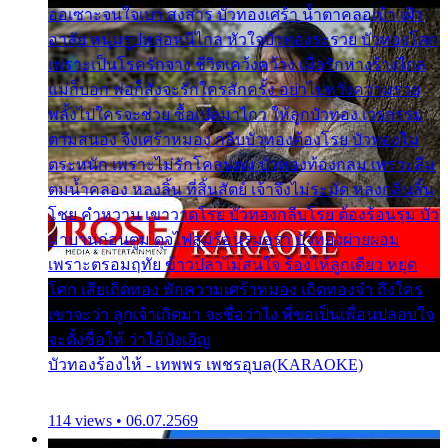
ออเซาะจนใจเบา สงสาร บัวทองเศร้า น้ำตาคลอเบ้า เฝ้า
อาลัย หนุ่มรูปหล่อหนีไกล หัวใจบัวทองระรวย บัวทองโศก
เพราะเป็นโรครักจาง ชีวิตเคว้งคว้าง เมื่อรักห่างร้างไกล
แม่ก็บอก พ่อก็สั่งจะรักใครสักครั้ง อย่าไปหวังความรวย
พลั้งไปใครจะช่วย ซื้อเปลมาไกว ให้ลูกบัวทอง เวรกรรม
ตามสนอง จึงเศร้าหมอง กลีบบัวทองต้องโรย บัวทองไม่
ตระหนัก เพราะไม่รักโคลนตม บัวทองท้องกลม เพราะลืม
ตมน้ำคลอง หลงลิ้น ที่สิ้นสัตย์ เจ้าจึงไม่ระมัด หลงกลิ่นลิ้น
โชย คำหวาน เขาวาดโรย บัวทองกลีบโรย ต้องร้อนรุม บัว
มาบานก่อนตูม ดุจไฟสุมร้อนรุมอุรา บัวทองผ่ายผอม
เพราะตรอมฤทัย ข้าวปลาไม่สนใจ ร้องไห้ลูกเดียว หยุด
โศก เสียเถิดทอง พักความเศร้าหมอง เถิดทองจ๋า ถึงใคร
เขาจะว่า ลูกเจ้าเกิดมา จะชื่อว่าไง พี่ขอเป็นเพื่อนปลอบใจ
จะตั้งชื่อให้ ว่าไอ้บังเอิญ
บัวทองร้องไห้ - เทพพร เพชรอุบล(KARAOKE)
114 views • 06.07.2569