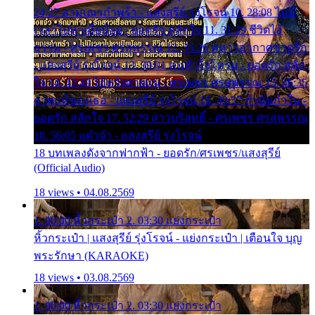
24:27 สามเณรกำพร้า - แสงสุรีย์ รุ่งโรจน์ 10. 28:08 ไม่มี
เวลาไปหาเมียน้อย - ยอดรัก สลักใจ 11. 31:29 ชีวิตไอ้
ธรรม - ศรเพชร ศรสุพรรณ 12. 35:26 ทหารอากาศขาดรัก
- แสงสุรีย์ รุ่งโรจน์ 13. 39:01 คนหัวใจโทรม - ยอดรัก สลัก
ใจ 14. 42:49 ไอ้หวังตายแน่ - ศรเพชร ศรสุพรรณ 15. 46:35
ธาตุแท้ของเธอ - แสงสุรีย์ รุ่งโรจน์ 16. 49:57 กำนันกำใน -
ยอดรัก สลักใจ 17. 52:29 สาวบริสุทธิ์ - ศรเพชร ศรสุพรรณ
18. 56:05 แต๋วจ๋า - แสงสุรีย์ รุ่งโรจน์
18 บทเพลงดังจากฟากฟ้า - ยอดรัก/ศรเพชร/แสงสุรีย์
(Official Audio)
18 views • 04.08.2569
1. 00:00 หิ้วกระเป๋า 2. 03:30 แย่งกระเป๋า
หิ้วกระเป๋า | แสงสุรีย์ รุ่งโรจน์ - แย่งกระเป๋า | เตือนใจ บุญ
พระรักษา (KARAOKE)
18 views • 03.08.2569
1. 00:00 หิ้วกระเป๋า 2. 03:30 แย่งกระเป๋า