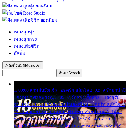
เพลงลูกทุ่ง
เพลงลูกกรุง
เพลงเพื่อชีวิต
อัลบั้ม
เพลงทั้งหมด
Music All
ค้นหา
Search
1. 00:00 สามสิบยังแจ๋ว - ยอดรัก สลักใจ 2. 02:49 รักมาห้าปี
- ศรเพชร ศรสุพรรณ 3. 05:57 รักสาวเสื้อลาย - แสงสุรีย์
รุ่งโรจน์ 4. 09:51 รักสะท้านดินสะเทือน - ยอดรัก สลักใจ 5.
12:23 มอเตอร์ไซค์ทำหล่น - ศรเพชร ศรสุพรรณ 6. 14:49
หิ้วกระเป๋า - แสงสุรีย์ รุ่งโรจน์ 7. 17:57 รักเผื่อเลือก - ยอด
รัก สลักใจ 8. 21:21 น้ำตาไอ้หนุ่ม - ศรเพชร ศรสุพรรณ 9.