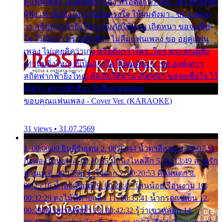
คู่แฟนเพลง ไม่เคยคิดว่าเก่ง หรือดังกว่าใคร..ใคร พระคุณ
ผู้ฟัง เท่านั้นยิ่งใหญ่ ที่เป็นแรงใจ ให้ผมดังมา.. ขอ องค์เท
วา สถิตฟากฟ้ายิ่งใหญ่ คุ้มภัยให้ท่าน เถิดหนา ขอจงเชื่อ
ใจ ไว้เถิดว่า ตราบชั่วชีวา ไม่ลืมแฟนเพลง ขอ อยู่คู่แฟน
เพลง ไม่เคยคิดว่าเก่ง หรือดังกว่าใคร..ใคร พระคุณผู้ฟัง
เท่านั้นยิ่งใหญ่ ที่เป็นแรงใจ ให้ผมดังมา.. ขอ องค์เทวา
สถิตฟากฟ้ายิ่งใหญ่ คุ้มภัยให้ท่าน เถิดหนา ขอจงเชื่อใจ ไว้
เถิดว่า ตราบชั่วชีวา ไม่ลืมแฟนเพลง
ขอบคุณแฟนเพลง - Cover Ver. (KARAOKE)
31 views • 31.07.2569
1. 00:00:00 ยินดีรับเดน 2. 00:03:44 น้ำตาอีสาน 3. 00:07:51
กิ่งทองใบหยก 4. 00:10:35 น้ำนิ่งไหลลึก 5. 00:13:49 ลานรัก
ลานเท 6. 00:17:06 จำใจจาก 7. 00:20:53 คืนฝนตก 8.
00:25:16 น้ำลงเดือนยี่ 9. 00:28:47 โสนน้อยเรือนงาม 10.
00:32:29 ตอไม้ที่ตายแล้ว 11. 00:35:41 น้ำกรดแช่เย็น 12.
00:39:08 อยากฟังซ้ำ 13. 00:42:32 รู้ว่าเขาหลอก 14.