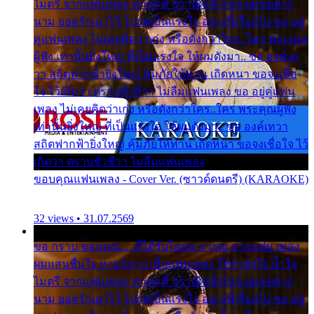
ไมตรี จากแฟนเพลง ทุกทุกที่ ปราณีหลั่งไหล ผมขอฝาก
นาม ยอดรักเอาไว้ โปรดเป็นแรงใจ อย่างนี้เรื่อยไป ขอ อยู่
คู่แฟนเพลง ไม่เคยคิดว่าเก่ง หรือดังกว่าใคร..ใคร พระคุณ
ผู้ฟัง เท่านั้นยิ่งใหญ่ ที่เป็นแรงใจ ให้ผมดังมา.. ขอ องค์เท
วา สถิตฟากฟ้ายิ่งใหญ่ คุ้มภัยให้ท่าน เถิดหนา ขอจงเชื่อ
ใจ ไว้เถิดว่า ตราบชั่วชีวา ไม่ลืมแฟนเพลง ขอ อยู่คู่แฟน
เพลง ไม่เคยคิดว่าเก่ง หรือดังกว่าใคร..ใคร พระคุณผู้ฟัง
เท่านั้นยิ่งใหญ่ ที่เป็นแรงใจ ให้ผมดังมา.. ขอ องค์เทวา
สถิตฟากฟ้ายิ่งใหญ่ คุ้มภัยให้ท่าน เถิดหนา ขอจงเชื่อใจ ไว้
เถิดว่า ตราบชั่วชีวา ไม่ลืมแฟนเพลง
ขอบคุณแฟนเพลง - Cover Ver. (ซาวด์ดนตรี) (KARAOKE)
32 views • 31.07.2569
ขอ กราบ ขอบคุณ.... ที่ได้รับไออุ่น การุณ จากแฟน เพลง
ผมแสนชื่นใจ หายวังเวง เมื่อแฟนเพลง ให้กำลังใจ น้ำใจ
ไมตรี จากแฟนเพลง ทุกทุกที่ ปราณีหลั่งไหล ผมขอฝาก
นาม ยอดรักเอาไว้ โปรดเป็นแรงใจ อย่างนี้เรื่อยไป ขอ อยู่