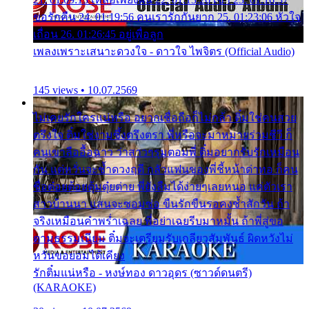
ขอรักคืน 24. 01:19:56 คนเรารักกันยาก 25. 01:23:06 หัวใจ
เถื่อน 26. 01:26:45 อยู่เพื่อลูก
เพลงเพราะเสนาะดวงใจ - ดาวใจ ไพจิตร (Official Audio)
145 views • 10.07.2569
ไม่เคยรักใครแน่หรือ อยากเชื่อถือก็ไม่กล้า ติ๋มใช่คนสวย
ตรึงใจ ติ๋มใช่งามซึ้งตรึงตรา พี่หรือจะมาหมายร่วมชีวี ก็
คนเขาลืออื้อฉาว ว่าสาวๆรุมตอมพี่ ติ๋มอยากรับรักเหมือน
กัน แต่หวั่นจะช้ำดวงฤดี กลัวแฟนของพี่ชี้หน้าด่าทอ ก็คน
ชื่อต๋อยต้อยตุ้มตุ๋ยต่าย พี่ยังลืมได้ง่ายๆเลยหนอ แค่ตัวเรา
สาวบ้านนา แสนจะซอมซ่อ ขืนรักขืนรอคงช้ำสักวัน ถ้า
จริงเหมือนคำพร่ำเฉลย พี่อย่าเฉยรีบมาหมั้น ถ้าพี่สู่ขอ
ตามธรรมเนียม ติ๋มจะเตรียมรับเกลียวสัมพันธ์ ผิดหวังไม่
หวั่นขอยอมได้เคียง
รักติ๋มแน่หรือ - หงษ์ทอง ดาวอุดร (ซาวด์ดนตรี)
(KARAOKE)