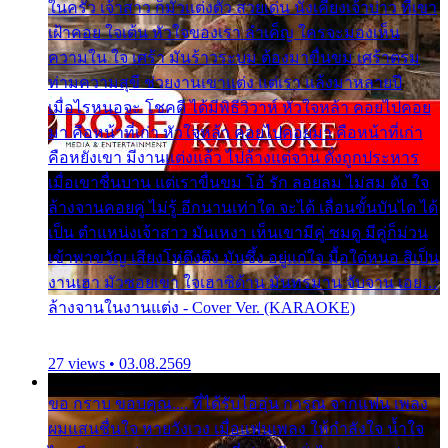
ในครัว เจ้าสาว ก็มัวแต่งตัว สวยเด่น นั่งเคียงเจ้าบ่าว ที่เขา
เฝ้าคอย ใจเต้น หัวใจของเรา ลำเค็ญ ใครจะมองเห็น
ความใน ใจ เศร้า มันร้าวระบม ต้องมาขื่นขม เศร้าตรม
ท่ามความสุขี ช่วยงานเขาแต่ง แต่เรา แล้งมาหลายปี
เมื่อไรหนอจะ โชคดี ได้มีพิธีวิวาห์ หัวใจหล้า คอยไปคอย
มา คือหน้าที่เก่า หัวใจหล้า คอยไปคอยมา คือหน้าที่เก่า
คือหยังเขา มีงานแต่งแล้ว ไปล้างแต่จาน ดั่งถูกประหาร
เมื่อเขาชื่นบาน แต่เราขื่นขม โอ้ รัก ลอยลม ไม่สม ดัง ใจ
ล้างจานคอยคู่ ไม่รู้ อีกนานเท่าใด จะได้ เลื่อนขั้นบันได ได้
เป็น ตำแหน่งเจ้าสาว มันเหงา เห็นเขามีคู่ ซมดู มีคู่ก็ม่วน
เข้าพาขวัญ เสียงโห่ตึงตึง มันซึ้ง อยู่แก่ใจ มื้อใด๋หนอ สิเป็น
งานเฮา มัวซอยเขา ใจเฮาซิด้าน มันทรมาน จับจาน เอย…
ล้างจานในงานแต่ง - Cover Ver. (KARAOKE)
27 views • 03.08.2569
ขอ กราบ ขอบคุณ.... ที่ได้รับไออุ่น การุณ จากแฟน เพลง
ผมแสนชื่นใจ หายวังเวง เมื่อแฟนเพลง ให้กำลังใจ น้ำใจ