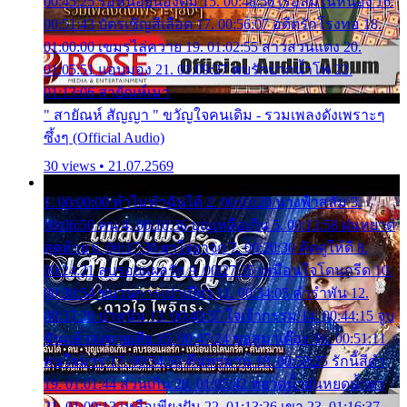
00:45:25 รอหน่อยน้องติ๋ม 15. 00:48:56 เรือล่มในหนอง 16.
00:51:43 บัตรเชิญสีเลือด 17. 00:56:07 อดีตรักโรงทอ 18.
01:00:00 เขมรไล่ควาย 19. 01:02:55 สาวสวนแตง 20.
01:05:51 แอบมอง 21. 01:09:27 พบรักปากน้ำโพ 22.
01:13:06 สายัณห์เมา
" สายัณห์ สัญญา " ขวัญใจคนเดิม - รวมเพลงดังเพราะๆ
ซึ้งๆ (Official Audio)
30 views • 21.07.2569
1. 00:00:00 ทำไมทำฉันได้ 2. 00:03:20 นางฟ้าสลัม 3.
00:06:50 คน 4. 00:10:36 บุญเหลือเกิน 5. 00:13:58 ฝนหยาด
สุดท้าย 6. 00:17:30 ยาใจยาจก 7. 00:20:30 คิดดูให้ดี 8.
00:24:21 ลบรอยแผลรัก 9. 00:27:35 เหมือนใจโดนกรีด 10.
00:30:54 ขบวนการเปาเปียว 11. 00:34:05 คำรำพัน 12.
00:37:20 ปาหนัน 13. 00:40:37 ใจเจ้ากรรม 14. 00:44:15 จูบ
ฉันแล้วจงตายเสีย 15. 00:47:24 ขอสูมาเต๊อะ 16. 00:51:11
คนใจมาร 17. 00:54:50 คืนทรมาน 18. 00:58:25 รักนี้สีดำ
19. 01:01:44 ส่วนเกิน 20. 01:05:42 หยาดน้ำฝนหยดน้ำตา
21. 01:09:13 เหลือเพียงฝัน 22. 01:13:26 เขา 23. 01:16:37