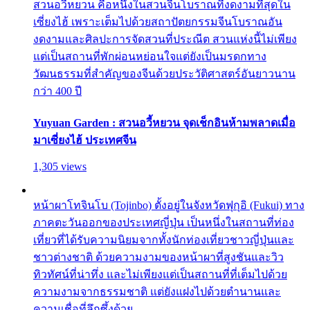
สวนอวี้หยวน คือหนึ่งในสวนจีนโบราณที่งดงามที่สุดใน
เซี่ยงไฮ้ เพราะเต็มไปด้วยสถาปัตยกรรมจีนโบราณอัน
งดงามและศิลปะการจัดสวนที่ประณีต สวนแห่งนี้ไม่เพียง
แต่เป็นสถานที่พักผ่อนหย่อนใจแต่ยังเป็นมรดกทาง
วัฒนธรรมที่สำคัญของจีนด้วยประวัติศาสตร์อันยาวนาน
กว่า 400 ปี
Yuyuan Garden : สวนอวี้หยวน จุดเช็กอินห้ามพลาดเมื่อ
มาเซี่ยงไฮ้ ประเทศจีน
1,305 views
หน้าผาโทจินโบ (Tojinbo) ตั้งอยู่ในจังหวัดฟุกุอิ (Fukui) ทาง
ภาคตะวันออกของประเทศญี่ปุ่น เป็นหนึ่งในสถานที่ท่อง
เที่ยวที่ได้รับความนิยมจากทั้งนักท่องเที่ยวชาวญี่ปุ่นและ
ชาวต่างชาติ ด้วยความงามของหน้าผาที่สูงชันและวิว
ทิวทัศน์ที่น่าทึ่ง และไม่เพียงแต่เป็นสถานที่ที่เต็มไปด้วย
ความงามจากธรรมชาติ แต่ยังแฝงไปด้วยตำนานและ
ความเชื่อที่ลึกซึ้งด้วย