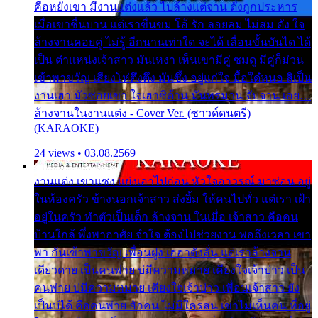
คือหยังเขา มีงานแต่งแล้ว ไปล้างแต่จาน ดั่งถูกประหาร
เมื่อเขาชื่นบาน แต่เราขื่นขม โอ้ รัก ลอยลม ไม่สม ดัง ใจ
ล้างจานคอยคู่ ไม่รู้ อีกนานเท่าใด จะได้ เลื่อนขั้นบันได ได้
เป็น ตำแหน่งเจ้าสาว มันเหงา เห็นเขามีคู่ ซมดู มีคู่ก็ม่วน
เข้าพาขวัญ เสียงโห่ตึงตึง มันซึ้ง อยู่แก่ใจ มื้อใด๋หนอ สิเป็น
งานเฮา มัวซอยเขา ใจเฮาซิด้าน มันทรมาน จับจาน เอย…
ล้างจานในงานแต่ง - Cover Ver. (ซาวด์ดนตรี)
(KARAOKE)
24 views • 03.08.2569
งานแต่ง เขาแซง แย่งเอาไปก่อน หัวใจอาวรณ์ มาซ่อน อยู่
ในห้องครัว ข้างนอกเจ้าสาว ส่งยิ้ม ให้คนไปทั่ว แต่เรา เฝ้า
อยู่ในครัว ทำตัวเป็นเด็ก ล้างจาน ในเมื่อ เจ้าสาว คือคน
บ้านใกล้ พึ่งพาอาศัย จำใจ ต้องไปช่วยงาน พอถึงเวลา เขา
พา กันเข้าพาขวัญ เพื่อนฝูง เฮฮาดังลั่น แต่เราล้างจาน
เดียวดาย เป็นคนพ่าย บ่มีความหมาย เคียงใจเจ้าบ่าว เป็น
คนพ่าย บ่มีความหมาย เคียงใจเจ้าบ่าว เพื่อนเจ้าสาว ยัง
เป็นบ่ได้ คือคนพ่าย ฮักคน ไม่มีใครสน เขาไม่เห็นคน ที่อยู่