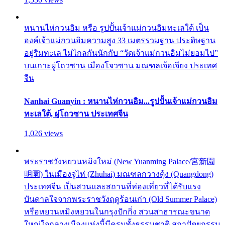
หนานไห่กวนอิม หรือ รูปปั้นเจ้าแม่กวนอิมทะเลใต้ เป็น
องค์เจ้าแม่กวนอิมความสูง 33 เมตรรวมฐาน ประดิษฐาน
อยู่ริมทะเล ไม่ไกลกันนักกับ “วัดเจ้าแม่กวนอิมไม่ยอมไป”
บนเกาะผู่โถวซาน เมืองโจวซาน มณฑลเจ้อเจียง ประเทศ
จีน
Nanhai Guanyin : หนานไห่กวนอิม...รูปปั้นเจ้าแม่กวนอิม
ทะเลใต้, ผู่โถวซาน ประเทศจีน
1,026 views
พระราชวังหยวนหมิงใหม่ (New Yuanming Palace/宮新園
明園) ในเมืองจูไห่ (Zhuhai) มณฑลกวางตุ้ง (Quangdong)
ประเทศจีน เป็นสวนและสถานที่ท่องเที่ยวที่ได้รับแรง
บันดาลใจจากพระราชวังฤดูร้อนเก่า (Old Summer Palace)
หรือหยวนหมิงหยวนในกรุงปักกิ่ง สวนสาธารณะขนาด
ใหญ่ใจกลางเมืองแห่งนี้มีครบทั้งธรรมชาติ สถาปัตยกรรม