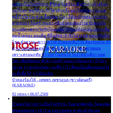
เพราะเป็นโรครักจาง ชีวิตเคว้งคว้าง เมื่อรักห่างร้างไกล
แม่ก็บอก พ่อก็สั่งจะรักใครสักครั้ง อย่าไปหวังความรวย
พลั้งไปใครจะช่วย ซื้อเปลมาไกว ให้ลูกบัวทอง เวรกรรม
ตามสนอง จึงเศร้าหมอง กลีบบัวทองต้องโรย บัวทองไม่
ตระหนัก เพราะไม่รักโคลนตม บัวทองท้องกลม เพราะลืม
ตมน้ำคลอง หลงลิ้น ที่สิ้นสัตย์ เจ้าจึงไม่ระมัด หลงกลิ่นลิ้น
โชย คำหวาน เขาวาดโรย บัวทองกลีบโรย ต้องร้อนรุม บัว
มาบานก่อนตูม ดุจไฟสุมร้อนรุมอุรา บัวทองผ่ายผอม
เพราะตรอมฤทัย ข้าวปลาไม่สนใจ ร้องไห้ลูกเดียว หยุด
โศก เสียเถิดทอง พักความเศร้าหมอง เถิดทองจ๋า ถึงใคร
เขาจะว่า ลูกเจ้าเกิดมา จะชื่อว่าไง พี่ขอเป็นเพื่อนปลอบใจ
จะตั้งชื่อให้ ว่าไอ้บังเอิญ
บัวทองร้องไห้ - เทพพร เพชรอุบล (ซาวด์ดนตรี)
(KARAOKE)
92 views • 06.07.2569
บัวทองโศก เพราะเป็นโรครักรุม ในอกกลัดกลุ้ม โดนแฟน
หนุ่มหลอกเอา เขารวย และรูปหล่อ มาพะเน้าพะนอ