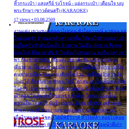
หิ้วกระเป๋า | แสงสุรีย์ รุ่งโรจน์ - แย่งกระเป๋า | เตือนใจ บุญ
พระรักษา (ซาวด์ดนตรี) (KARAOKE)
17 views • 03.08.2569
งานแต่ง เขาแซง แย่งเอาไปก่อน หัวใจอาวรณ์ มาซ่อน อยู่
ในห้องครัว ข้างนอกเจ้าสาว ส่งยิ้ม ให้คนไปทั่ว แต่เรา เฝ้า
อยู่ในครัว ทำตัวเป็นเด็ก ล้างจาน ในเมื่อ เจ้าสาว คือคน
บ้านใกล้ พึ่งพาอาศัย จำใจ ต้องไปช่วยงาน พอถึงเวลา เขา
พา กันเข้าพาขวัญ เพื่อนฝูง เฮฮาดังลั่น แต่เราล้างจาน
เดียวดาย เป็นคนพ่าย บ่มีความหมาย เคียงใจเจ้าบ่าว เป็น
คนพ่าย บ่มีความหมาย เคียงใจเจ้าบ่าว เพื่อนเจ้าสาว ยัง
เป็นบ่ได้ คือคนพ่าย ฮักคน ไม่มีใครสน เขาไม่เห็นคน ที่อยู่
ในครัว เจ้าสาว ก็มัวแต่งตัว สวยเด่น นั่งเคียงเจ้าบ่าว ที่เขา
เฝ้าคอย ใจเต้น หัวใจของเรา ลำเค็ญ ใครจะมองเห็น
ความใน ใจ เศร้า มันร้าวระบม ต้องมาขื่นขม เศร้าตรม
ท่ามความสุขี ช่วยงานเขาแต่ง แต่เรา แล้งมาหลายปี
เมื่อไรหนอจะ โชคดี ได้มีพิธีวิวาห์ หัวใจหล้า คอยไปคอย
มา คือหน้าที่เก่า หัวใจหล้า คอยไปคอยมา คือหน้าที่เก่า