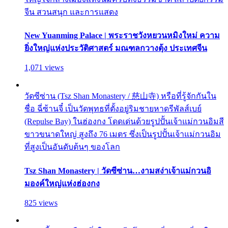
จีน สวนสนุก และการแสดง
New Yuanming Palace | พระราชวังหยวนหมิงใหม่ ความ
ยิ่งใหญ่แห่งประวัติศาสตร์ มณฑลกวางตุ้ง ประเทศจีน
1,071 views
วัดซีซ่าน (Tsz Shan Monastery / 慈山寺) หรือที่รู้จักกันใน
ชื่อ ฉี่ซ้านจี๋ เป็นวัดพุทธที่ตั้งอยู่ริมชายหาดรีพัลส์เบย์
(Repulse Bay) ในฮ่องกง โดดเด่นด้วยรูปปั้นเจ้าแม่กวนอิมสี
ขาวขนาดใหญ่ สูงถึง 76 เมตร ซึ่งเป็นรูปปั้นเจ้าแม่กวนอิม
ที่สูงเป็นอันดับต้นๆ ของโลก
Tsz Shan Monastery | วัดซีซ่าน…งามสง่าเจ้าแม่กวนอิ
มองค์ใหญ่แห่งฮ่องกง
825 views