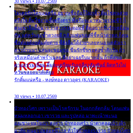
30 views • 10.07.2569
ไม่เคยรักใครแน่หรือ อยากเชื่อถือก็ไม่กล้า ติ๋มใช่คนสวย
ตรึงใจ ติ๋มใช่งามซึ้งตรึงตรา พี่หรือจะมาหมายร่วมชีวี ก็
คนเขาลืออื้อฉาว ว่าสาวๆรุมตอมพี่ ติ๋มอยากรับรักเหมือน
กัน แต่หวั่นจะช้ำดวงฤดี กลัวแฟนของพี่ชี้หน้าด่าทอ ก็คน
ชื่อต๋อยต้อยตุ้มตุ๋ยต่าย พี่ยังลืมได้ง่ายๆเลยหนอ แค่ตัวเรา
สาวบ้านนา แสนจะซอมซ่อ ขืนรักขืนรอคงช้ำสักวัน ถ้า
จริงเหมือนคำพร่ำเฉลย พี่อย่าเฉยรีบมาหมั้น ถ้าพี่สู่ขอ
ตามธรรมเนียม ติ๋มจะเตรียมรับเกลียวสัมพันธ์ ผิดหวังไม่
หวั่นขอยอมได้เคียง
รักติ๋มแน่หรือ - หงษ์ทอง ดาวอุดร (KARAOKE)
30 views • 10.07.2569
บัวทองโศก เพราะเป็นโรครักรุม ในอกกลัดกลุ้ม โดนแฟน
หนุ่มหลอกเอา เขารวย และรูปหล่อ มาพะเน้าพะนอ
ออเซาะจนใจเบา สงสาร บัวทองเศร้า น้ำตาคลอเบ้า เฝ้า
อาลัย หนุ่มรูปหล่อหนีไกล หัวใจบัวทองระรวย บัวทองโศก