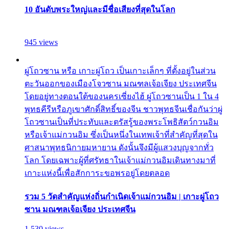
10 อันดับพระใหญ่และมีชื่อเสียงที่สุดในโลก
945 views
ผู่โถวซาน หรือ เกาะผู่โถว เป็นเกาะเล็กๆ ที่ตั้งอยู่ในส่วน
ตะวันออกของเมืองโจวซาน มณฑลเจ้อเจียง ประเทศจีน
โดยอยู่ทางตอนใต้ของนครเซี่ยงไฮ้ ผู่โถวซานเป็น 1 ใน 4
พุทธคีรีหรือภูเขาศักดิ์สิทธิ์ของจีน ชาวพุทธจีนเชื่อกันว่าผู่
โถวซานเป็นที่ประทับและตรัสรู้ของพระโพธิสัตว์กวนอิม
หรือเจ้าแม่กวนอิม ซึ่งเป็นหนึ่งในเทพเจ้าที่สำคัญที่สุดใน
ศาสนาพุทธนิกายมหายาน ดังนั้นจึงมีผู้แสวงบุญจากทั่ว
โลก โดยเฉพาะผู้ที่ศรัทธาในเจ้าแม่กวนอิมเดินทางมาที่
เกาะแห่งนี้เพื่อสักการะขอพรอยู่โดยตลอด
รวม 5 วัดสำคัญแห่งถิ่นกำเนิดเจ้าแม่กวนอิม | เกาะผู่โถว
ซาน มณฑลเจ้อเจียง ประเทศจีน
1,530 views