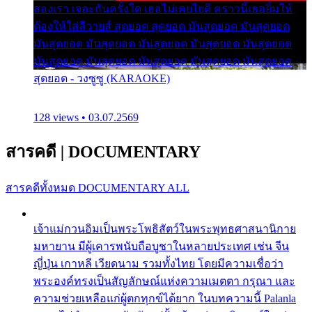
สองเรา เจอะกันครั้งใด เธอไม่เคยไยดี คราวนี้เธอยิ้มให้
ต้องให้ใส่ลีวายส์ สุดยอด สุดยอด มันสุดยอด มันสุดยอด
มันสุดยอด มันสุดยอด มันสุดยอด มันสุดยอด มันสุดยอด
มันสุดยอด มันสุดยอด มันสุดยอด มันสุดยอด มันสุดยอด
สุดยอด - วงซูซู (KARAOKE)
128 views • 03.07.2569
สารคดี
|
DOCUMENTARY
สารคดีทั้งหมด
DOCUMENTARY ALL
เจ้าแม่กวนอิมเป็นพระโพธิสัตว์ในพระพุทธศาสนานิกาย
มหายาน มีผู้เคารพนับถือบูชาในหลายประเทศ เช่น จีน
ญี่ปุ่น เกาหลี เวียดนาม รวมทั้งไทย โดยมีความเชื่อว่า
พระองค์ทรงเป็นสัญลักษณ์แห่งความเมตตา กรุณา และ
ความช่วยเหลือแก่ผู้ตกทุกข์ได้ยาก ในบทความนี้ Palanla