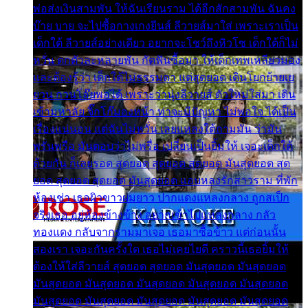
พ่อส่งเงินสามพัน ให้ฉันเรียนราม ได้อีกสักสามพัน ฉันคง
บ๊าย บาย จะไปซื้อกางเกงยีนส์ ลีวายส์มาใส่ เพราะเราเป็น
เด็กใต้ ลีวายส์อย่างเดียว อยากจะโชว์ถึงหิวโซ เด็กใต้ก็ไม่
หวั่น ตกตัวละหลายพัน กัดฟันซื้อมา ให้เด็กเทพเหลียวมอง
และต้องรู้ว่า เด็กใต้ไม่ธรรมดา แต่สุดยอด เดินโยกย้ายเย
ยวน กวนโอ๊ยพอได้ เพราะว่านุ่งลีวายส์ ตัวใหม่ใส่มา เดิน
เข้ามหาลัย จิ๊กโก๊มองหน้า ท่าจะมีปัญหา ไม่พอใจ ได้เป็น
เรื่องแน่นอน แต่ฉันไม่หวั่น เลยแหลงใต้ถามมัน ว่ามัน
พรั่นพรือ มันตอบว่าไม่พรื่อ เปลี่ยนเป็นยิ้มให้ เจอะเด็กใต้
ด้วยกัน ก็เลยรอด สุดยอด สุดยอด สุดยอด มันสุดยอด สุด
ยอด สุดยอด สุดยอด มันสุดยอด แอบหลงรักสาวราม ที่พัก
ห้องเช่า เธอผิวขาวผมยาว ปากแดงแหลงกลาง ถูกสเป็ก
จริงเธอ อยู่ห้องข้างข้าง อยากเข้าไปแหลงกลาง กลัว
ทองแดง กลับจากรามมาเจอ เธอมาซื้อข้าว แต่ก่อนนั้น
สองเรา เจอะกันครั้งใด เธอไม่เคยไยดี คราวนี้เธอยิ้มให้
ต้องให้ใส่ลีวายส์ สุดยอด สุดยอด มันสุดยอด มันสุดยอด
มันสุดยอด มันสุดยอด มันสุดยอด มันสุดยอด มันสุดยอด
มันสุดยอด มันสุดยอด มันสุดยอด มันสุดยอด มันสุดยอด