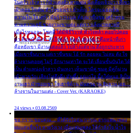
ในครัว เจ้าสาว ก็มัวแต่งตัว สวยเด่น นั่งเคียงเจ้าบ่าว ที่เขา
เฝ้าคอย ใจเต้น หัวใจของเรา ลำเค็ญ ใครจะมองเห็น
ความใน ใจ เศร้า มันร้าวระบม ต้องมาขื่นขม เศร้าตรม
ท่ามความสุขี ช่วยงานเขาแต่ง แต่เรา แล้งมาหลายปี
เมื่อไรหนอจะ โชคดี ได้มีพิธีวิวาห์ หัวใจหล้า คอยไปคอย
มา คือหน้าที่เก่า หัวใจหล้า คอยไปคอยมา คือหน้าที่เก่า
คือหยังเขา มีงานแต่งแล้ว ไปล้างแต่จาน ดั่งถูกประหาร
เมื่อเขาชื่นบาน แต่เราขื่นขม โอ้ รัก ลอยลม ไม่สม ดัง ใจ
ล้างจานคอยคู่ ไม่รู้ อีกนานเท่าใด จะได้ เลื่อนขั้นบันได ได้
เป็น ตำแหน่งเจ้าสาว มันเหงา เห็นเขามีคู่ ซมดู มีคู่ก็ม่วน
เข้าพาขวัญ เสียงโห่ตึงตึง มันซึ้ง อยู่แก่ใจ มื้อใด๋หนอ สิเป็น
งานเฮา มัวซอยเขา ใจเฮาซิด้าน มันทรมาน จับจาน เอย…
ล้างจานในงานแต่ง - Cover Ver. (KARAOKE)
24 views • 03.08.2569
ขอ กราบ ขอบคุณ.... ที่ได้รับไออุ่น การุณ จากแฟน เพลง
ผมแสนชื่นใจ หายวังเวง เมื่อแฟนเพลง ให้กำลังใจ น้ำใจ