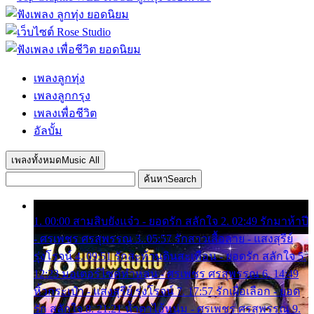
เพลงลูกทุ่ง
เพลงลูกกรุง
เพลงเพื่อชีวิต
อัลบั้ม
เพลงทั้งหมด
Music All
ค้นหา
Search
1. 00:00 สามสิบยังแจ๋ว - ยอดรัก สลักใจ 2. 02:49 รักมาห้าปี
- ศรเพชร ศรสุพรรณ 3. 05:57 รักสาวเสื้อลาย - แสงสุรีย์
รุ่งโรจน์ 4. 09:51 รักสะท้านดินสะเทือน - ยอดรัก สลักใจ 5.
12:23 มอเตอร์ไซค์ทำหล่น - ศรเพชร ศรสุพรรณ 6. 14:49
หิ้วกระเป๋า - แสงสุรีย์ รุ่งโรจน์ 7. 17:57 รักเผื่อเลือก - ยอด
รัก สลักใจ 8. 21:21 น้ำตาไอ้หนุ่ม - ศรเพชร ศรสุพรรณ 9.