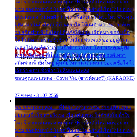
ไมตรี จากแฟนเพลง ทุกทุกที่ ปราณีหลั่งไหล ผมขอฝาก
นาม ยอดรักเอาไว้ โปรดเป็นแรงใจ อย่างนี้เรื่อยไป ขอ อยู่
คู่แฟนเพลง ไม่เคยคิดว่าเก่ง หรือดังกว่าใคร..ใคร พระคุณ
ผู้ฟัง เท่านั้นยิ่งใหญ่ ที่เป็นแรงใจ ให้ผมดังมา.. ขอ องค์เท
วา สถิตฟากฟ้ายิ่งใหญ่ คุ้มภัยให้ท่าน เถิดหนา ขอจงเชื่อ
ใจ ไว้เถิดว่า ตราบชั่วชีวา ไม่ลืมแฟนเพลง ขอ อยู่คู่แฟน
เพลง ไม่เคยคิดว่าเก่ง หรือดังกว่าใคร..ใคร พระคุณผู้ฟัง
เท่านั้นยิ่งใหญ่ ที่เป็นแรงใจ ให้ผมดังมา.. ขอ องค์เทวา
สถิตฟากฟ้ายิ่งใหญ่ คุ้มภัยให้ท่าน เถิดหนา ขอจงเชื่อใจ ไว้
เถิดว่า ตราบชั่วชีวา ไม่ลืมแฟนเพลง
ขอบคุณแฟนเพลง - Cover Ver. (ซาวด์ดนตรี) (KARAOKE)
27 views • 31.07.2569
ขอ กราบ ขอบคุณ.... ที่ได้รับไออุ่น การุณ จากแฟน เพลง
ผมแสนชื่นใจ หายวังเวง เมื่อแฟนเพลง ให้กำลังใจ น้ำใจ
ไมตรี จากแฟนเพลง ทุกทุกที่ ปราณีหลั่งไหล ผมขอฝาก
นาม ยอดรักเอาไว้ โปรดเป็นแรงใจ อย่างนี้เรื่อยไป ขอ อยู่