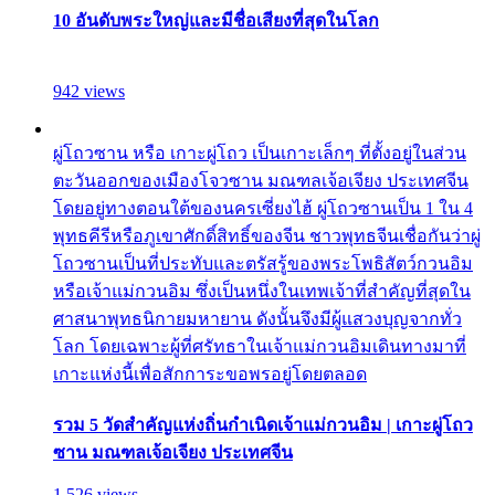
10 อันดับพระใหญ่และมีชื่อเสียงที่สุดในโลก
942 views
ผู่โถวซาน หรือ เกาะผู่โถว เป็นเกาะเล็กๆ ที่ตั้งอยู่ในส่วน
ตะวันออกของเมืองโจวซาน มณฑลเจ้อเจียง ประเทศจีน
โดยอยู่ทางตอนใต้ของนครเซี่ยงไฮ้ ผู่โถวซานเป็น 1 ใน 4
พุทธคีรีหรือภูเขาศักดิ์สิทธิ์ของจีน ชาวพุทธจีนเชื่อกันว่าผู่
โถวซานเป็นที่ประทับและตรัสรู้ของพระโพธิสัตว์กวนอิม
หรือเจ้าแม่กวนอิม ซึ่งเป็นหนึ่งในเทพเจ้าที่สำคัญที่สุดใน
ศาสนาพุทธนิกายมหายาน ดังนั้นจึงมีผู้แสวงบุญจากทั่ว
โลก โดยเฉพาะผู้ที่ศรัทธาในเจ้าแม่กวนอิมเดินทางมาที่
เกาะแห่งนี้เพื่อสักการะขอพรอยู่โดยตลอด
รวม 5 วัดสำคัญแห่งถิ่นกำเนิดเจ้าแม่กวนอิม | เกาะผู่โถว
ซาน มณฑลเจ้อเจียง ประเทศจีน
1,526 views