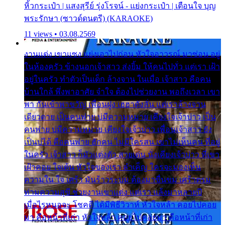
หิ้วกระเป๋า | แสงสุรีย์ รุ่งโรจน์ - แย่งกระเป๋า | เตือนใจ บุญ
พระรักษา (ซาวด์ดนตรี) (KARAOKE)
11 views • 03.08.2569
งานแต่ง เขาแซง แย่งเอาไปก่อน หัวใจอาวรณ์ มาซ่อน อยู่
ในห้องครัว ข้างนอกเจ้าสาว ส่งยิ้ม ให้คนไปทั่ว แต่เรา เฝ้า
อยู่ในครัว ทำตัวเป็นเด็ก ล้างจาน ในเมื่อ เจ้าสาว คือคน
บ้านใกล้ พึ่งพาอาศัย จำใจ ต้องไปช่วยงาน พอถึงเวลา เขา
พา กันเข้าพาขวัญ เพื่อนฝูง เฮฮาดังลั่น แต่เราล้างจาน
เดียวดาย เป็นคนพ่าย บ่มีความหมาย เคียงใจเจ้าบ่าว เป็น
คนพ่าย บ่มีความหมาย เคียงใจเจ้าบ่าว เพื่อนเจ้าสาว ยัง
เป็นบ่ได้ คือคนพ่าย ฮักคน ไม่มีใครสน เขาไม่เห็นคน ที่อยู่
ในครัว เจ้าสาว ก็มัวแต่งตัว สวยเด่น นั่งเคียงเจ้าบ่าว ที่เขา
เฝ้าคอย ใจเต้น หัวใจของเรา ลำเค็ญ ใครจะมองเห็น
ความใน ใจ เศร้า มันร้าวระบม ต้องมาขื่นขม เศร้าตรม
ท่ามความสุขี ช่วยงานเขาแต่ง แต่เรา แล้งมาหลายปี
เมื่อไรหนอจะ โชคดี ได้มีพิธีวิวาห์ หัวใจหล้า คอยไปคอย
มา คือหน้าที่เก่า หัวใจหล้า คอยไปคอยมา คือหน้าที่เก่า