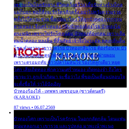
เพราะเป็นโรครักจาง ชีวิตเคว้งคว้าง เมื่อรักห่างร้างไกล
แม่ก็บอก พ่อก็สั่งจะรักใครสักครั้ง อย่าไปหวังความรวย
พลั้งไปใครจะช่วย ซื้อเปลมาไกว ให้ลูกบัวทอง เวรกรรม
ตามสนอง จึงเศร้าหมอง กลีบบัวทองต้องโรย บัวทองไม่
ตระหนัก เพราะไม่รักโคลนตม บัวทองท้องกลม เพราะลืม
ตมน้ำคลอง หลงลิ้น ที่สิ้นสัตย์ เจ้าจึงไม่ระมัด หลงกลิ่นลิ้น
โชย คำหวาน เขาวาดโรย บัวทองกลีบโรย ต้องร้อนรุม บัว
มาบานก่อนตูม ดุจไฟสุมร้อนรุมอุรา บัวทองผ่ายผอม
เพราะตรอมฤทัย ข้าวปลาไม่สนใจ ร้องไห้ลูกเดียว หยุด
โศก เสียเถิดทอง พักความเศร้าหมอง เถิดทองจ๋า ถึงใคร
เขาจะว่า ลูกเจ้าเกิดมา จะชื่อว่าไง พี่ขอเป็นเพื่อนปลอบใจ
จะตั้งชื่อให้ ว่าไอ้บังเอิญ
บัวทองร้องไห้ - เทพพร เพชรอุบล (ซาวด์ดนตรี)
(KARAOKE)
87 views • 06.07.2569
บัวทองโศก เพราะเป็นโรครักรุม ในอกกลัดกลุ้ม โดนแฟน
หนุ่มหลอกเอา เขารวย และรูปหล่อ มาพะเน้าพะนอ