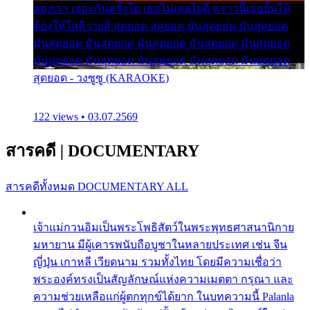
สองเรา เจอะกันครั้งใด เธอไม่เคยไยดี คราวนี้เธอยิ้มให้
ต้องให้ใส่ลีวายส์ สุดยอด สุดยอด มันสุดยอด มันสุดยอด
มันสุดยอด มันสุดยอด มันสุดยอด มันสุดยอด มันสุดยอด
มันสุดยอด มันสุดยอด มันสุดยอด มันสุดยอด มันสุดยอด
สุดยอด - วงซูซู (KARAOKE)
122 views • 03.07.2569
สารคดี
|
DOCUMENTARY
สารคดีทั้งหมด
DOCUMENTARY ALL
เจ้าแม่กวนอิมเป็นพระโพธิสัตว์ในพระพุทธศาสนานิกาย
มหายาน มีผู้เคารพนับถือบูชาในหลายประเทศ เช่น จีน
ญี่ปุ่น เกาหลี เวียดนาม รวมทั้งไทย โดยมีความเชื่อว่า
พระองค์ทรงเป็นสัญลักษณ์แห่งความเมตตา กรุณา และ
ความช่วยเหลือแก่ผู้ตกทุกข์ได้ยาก ในบทความนี้ Palanla