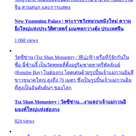
จีน สวนสนุก และการแสดง
New Yuanming Palace | พระราชวังหยวนหมิงใหม่ ความ
ยิ่งใหญ่แห่งประวัติศาสตร์ มณฑลกวางตุ้ง ประเทศจีน
1,068 views
วัดซีซ่าน (Tsz Shan Monastery / 慈山寺) หรือที่รู้จักกันใน
ชื่อ ฉี่ซ้านจี๋ เป็นวัดพุทธที่ตั้งอยู่ริมชายหาดรีพัลส์เบย์
(Repulse Bay) ในฮ่องกง โดดเด่นด้วยรูปปั้นเจ้าแม่กวนอิมสี
ขาวขนาดใหญ่ สูงถึง 76 เมตร ซึ่งเป็นรูปปั้นเจ้าแม่กวนอิม
ที่สูงเป็นอันดับต้นๆ ของโลก
Tsz Shan Monastery | วัดซีซ่าน…งามสง่าเจ้าแม่กวนอิ
มองค์ใหญ่แห่งฮ่องกง
824 views