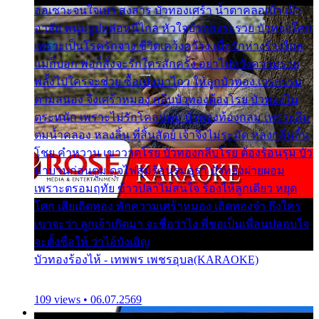
ออเซาะจนใจเบา สงสาร บัวทองเศร้า น้ำตาคลอเบ้า เฝ้า
อาลัย หนุ่มรูปหล่อหนีไกล หัวใจบัวทองระรวย บัวทองโศก
เพราะเป็นโรครักจาง ชีวิตเคว้งคว้าง เมื่อรักห่างร้างไกล
แม่ก็บอก พ่อก็สั่งจะรักใครสักครั้ง อย่าไปหวังความรวย
พลั้งไปใครจะช่วย ซื้อเปลมาไกว ให้ลูกบัวทอง เวรกรรม
ตามสนอง จึงเศร้าหมอง กลีบบัวทองต้องโรย บัวทองไม่
ตระหนัก เพราะไม่รักโคลนตม บัวทองท้องกลม เพราะลืม
ตมน้ำคลอง หลงลิ้น ที่สิ้นสัตย์ เจ้าจึงไม่ระมัด หลงกลิ่นลิ้น
โชย คำหวาน เขาวาดโรย บัวทองกลีบโรย ต้องร้อนรุม บัว
มาบานก่อนตูม ดุจไฟสุมร้อนรุมอุรา บัวทองผ่ายผอม
เพราะตรอมฤทัย ข้าวปลาไม่สนใจ ร้องไห้ลูกเดียว หยุด
โศก เสียเถิดทอง พักความเศร้าหมอง เถิดทองจ๋า ถึงใคร
เขาจะว่า ลูกเจ้าเกิดมา จะชื่อว่าไง พี่ขอเป็นเพื่อนปลอบใจ
จะตั้งชื่อให้ ว่าไอ้บังเอิญ
บัวทองร้องไห้ - เทพพร เพชรอุบล(KARAOKE)
109 views • 06.07.2569