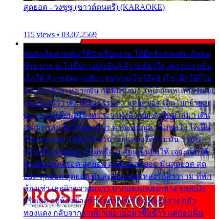
สุดยอด - วงซูซู (ซาวด์ดนตรี) (KARAOKE)
115 views • 03.07.2569
พ่อส่งเงินสามพัน ให้ฉันเรียนราม ได้อีกสักสามพัน ฉันคง
บ๊าย บาย จะไปซื้อกางเกงยีนส์ ลีวายส์มาใส่ เพราะเราเป็น
เด็กใต้ ลีวายส์อย่างเดียว อยากจะโชว์ถึงหิวโซ เด็กใต้ก็ไม่
หวั่น ตกตัวละหลายพัน กัดฟันซื้อมา ให้เด็กเทพเหลียวมอง
และต้องรู้ว่า เด็กใต้ไม่ธรรมดา แต่สุดยอด เดินโยกย้ายเย
ยวน กวนโอ๊ยพอได้ เพราะว่านุ่งลีวายส์ ตัวใหม่ใส่มา เดิน
เข้ามหาลัย จิ๊กโก๊มองหน้า ท่าจะมีปัญหา ไม่พอใจ ได้เป็น
เรื่องแน่นอน แต่ฉันไม่หวั่น เลยแหลงใต้ถามมัน ว่ามัน
พรั่นพรือ มันตอบว่าไม่พรื่อ เปลี่ยนเป็นยิ้มให้ เจอะเด็กใต้
ด้วยกัน ก็เลยรอด สุดยอด สุดยอด สุดยอด มันสุดยอด สุด
ยอด สุดยอด สุดยอด มันสุดยอด แอบหลงรักสาวราม ที่พัก
ห้องเช่า เธอผิวขาวผมยาว ปากแดงแหลงกลาง ถูกสเป็ก
จริงเธอ อยู่ห้องข้างข้าง อยากเข้าไปแหลงกลาง กลัว
ทองแดง กลับจากรามมาเจอ เธอมาซื้อข้าว แต่ก่อนนั้น