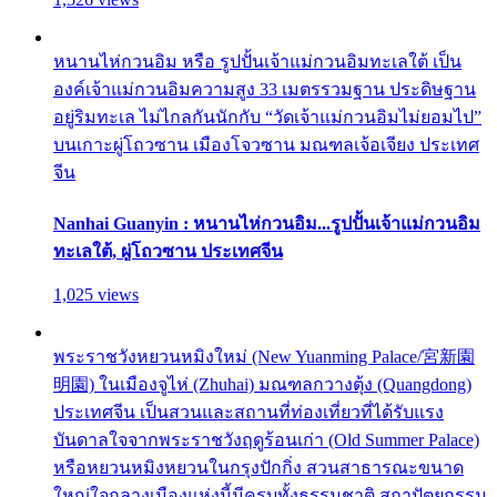
หนานไห่กวนอิม หรือ รูปปั้นเจ้าแม่กวนอิมทะเลใต้ เป็น
องค์เจ้าแม่กวนอิมความสูง 33 เมตรรวมฐาน ประดิษฐาน
อยู่ริมทะเล ไม่ไกลกันนักกับ “วัดเจ้าแม่กวนอิมไม่ยอมไป”
บนเกาะผู่โถวซาน เมืองโจวซาน มณฑลเจ้อเจียง ประเทศ
จีน
Nanhai Guanyin : หนานไห่กวนอิม...รูปปั้นเจ้าแม่กวนอิม
ทะเลใต้, ผู่โถวซาน ประเทศจีน
1,025 views
พระราชวังหยวนหมิงใหม่ (New Yuanming Palace/宮新園
明園) ในเมืองจูไห่ (Zhuhai) มณฑลกวางตุ้ง (Quangdong)
ประเทศจีน เป็นสวนและสถานที่ท่องเที่ยวที่ได้รับแรง
บันดาลใจจากพระราชวังฤดูร้อนเก่า (Old Summer Palace)
หรือหยวนหมิงหยวนในกรุงปักกิ่ง สวนสาธารณะขนาด
ใหญ่ใจกลางเมืองแห่งนี้มีครบทั้งธรรมชาติ สถาปัตยกรรม