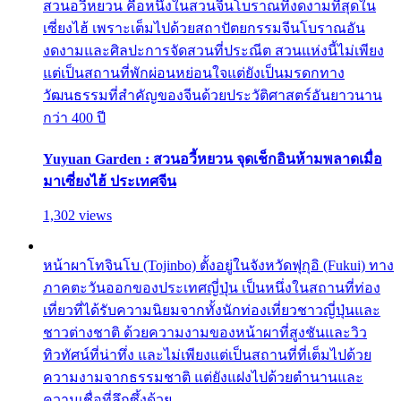
สวนอวี้หยวน คือหนึ่งในสวนจีนโบราณที่งดงามที่สุดใน
เซี่ยงไฮ้ เพราะเต็มไปด้วยสถาปัตยกรรมจีนโบราณอัน
งดงามและศิลปะการจัดสวนที่ประณีต สวนแห่งนี้ไม่เพียง
แต่เป็นสถานที่พักผ่อนหย่อนใจแต่ยังเป็นมรดกทาง
วัฒนธรรมที่สำคัญของจีนด้วยประวัติศาสตร์อันยาวนาน
กว่า 400 ปี
Yuyuan Garden : สวนอวี้หยวน จุดเช็กอินห้ามพลาดเมื่อ
มาเซี่ยงไฮ้ ประเทศจีน
1,302 views
หน้าผาโทจินโบ (Tojinbo) ตั้งอยู่ในจังหวัดฟุกุอิ (Fukui) ทาง
ภาคตะวันออกของประเทศญี่ปุ่น เป็นหนึ่งในสถานที่ท่อง
เที่ยวที่ได้รับความนิยมจากทั้งนักท่องเที่ยวชาวญี่ปุ่นและ
ชาวต่างชาติ ด้วยความงามของหน้าผาที่สูงชันและวิว
ทิวทัศน์ที่น่าทึ่ง และไม่เพียงแต่เป็นสถานที่ที่เต็มไปด้วย
ความงามจากธรรมชาติ แต่ยังแฝงไปด้วยตำนานและ
ความเชื่อที่ลึกซึ้งด้วย