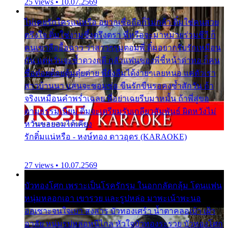
25 views • 10.07.2569
ไม่เคยรักใครแน่หรือ อยากเชื่อถือก็ไม่กล้า ติ๋มใช่คนสวย
ตรึงใจ ติ๋มใช่งามซึ้งตรึงตรา พี่หรือจะมาหมายร่วมชีวี ก็
คนเขาลืออื้อฉาว ว่าสาวๆรุมตอมพี่ ติ๋มอยากรับรักเหมือน
กัน แต่หวั่นจะช้ำดวงฤดี กลัวแฟนของพี่ชี้หน้าด่าทอ ก็คน
ชื่อต๋อยต้อยตุ้มตุ๋ยต่าย พี่ยังลืมได้ง่ายๆเลยหนอ แค่ตัวเรา
สาวบ้านนา แสนจะซอมซ่อ ขืนรักขืนรอคงช้ำสักวัน ถ้า
จริงเหมือนคำพร่ำเฉลย พี่อย่าเฉยรีบมาหมั้น ถ้าพี่สู่ขอ
ตามธรรมเนียม ติ๋มจะเตรียมรับเกลียวสัมพันธ์ ผิดหวังไม่
หวั่นขอยอมได้เคียง
รักติ๋มแน่หรือ - หงษ์ทอง ดาวอุดร (KARAOKE)
27 views • 10.07.2569
บัวทองโศก เพราะเป็นโรครักรุม ในอกกลัดกลุ้ม โดนแฟน
หนุ่มหลอกเอา เขารวย และรูปหล่อ มาพะเน้าพะนอ
ออเซาะจนใจเบา สงสาร บัวทองเศร้า น้ำตาคลอเบ้า เฝ้า
อาลัย หนุ่มรูปหล่อหนีไกล หัวใจบัวทองระรวย บัวทองโศก