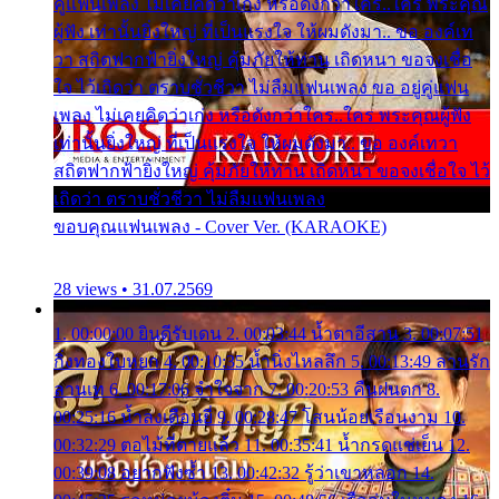
คู่แฟนเพลง ไม่เคยคิดว่าเก่ง หรือดังกว่าใคร..ใคร พระคุณ
ผู้ฟัง เท่านั้นยิ่งใหญ่ ที่เป็นแรงใจ ให้ผมดังมา.. ขอ องค์เท
วา สถิตฟากฟ้ายิ่งใหญ่ คุ้มภัยให้ท่าน เถิดหนา ขอจงเชื่อ
ใจ ไว้เถิดว่า ตราบชั่วชีวา ไม่ลืมแฟนเพลง ขอ อยู่คู่แฟน
เพลง ไม่เคยคิดว่าเก่ง หรือดังกว่าใคร..ใคร พระคุณผู้ฟัง
เท่านั้นยิ่งใหญ่ ที่เป็นแรงใจ ให้ผมดังมา.. ขอ องค์เทวา
สถิตฟากฟ้ายิ่งใหญ่ คุ้มภัยให้ท่าน เถิดหนา ขอจงเชื่อใจ ไว้
เถิดว่า ตราบชั่วชีวา ไม่ลืมแฟนเพลง
ขอบคุณแฟนเพลง - Cover Ver. (KARAOKE)
28 views • 31.07.2569
1. 00:00:00 ยินดีรับเดน 2. 00:03:44 น้ำตาอีสาน 3. 00:07:51
กิ่งทองใบหยก 4. 00:10:35 น้ำนิ่งไหลลึก 5. 00:13:49 ลานรัก
ลานเท 6. 00:17:06 จำใจจาก 7. 00:20:53 คืนฝนตก 8.
00:25:16 น้ำลงเดือนยี่ 9. 00:28:47 โสนน้อยเรือนงาม 10.
00:32:29 ตอไม้ที่ตายแล้ว 11. 00:35:41 น้ำกรดแช่เย็น 12.
00:39:08 อยากฟังซ้ำ 13. 00:42:32 รู้ว่าเขาหลอก 14.