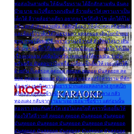
พ่อส่งเงินสามพัน ให้ฉันเรียนราม ได้อีกสักสามพัน ฉันคง
บ๊าย บาย จะไปซื้อกางเกงยีนส์ ลีวายส์มาใส่ เพราะเราเป็น
เด็กใต้ ลีวายส์อย่างเดียว อยากจะโชว์ถึงหิวโซ เด็กใต้ก็ไม่
หวั่น ตกตัวละหลายพัน กัดฟันซื้อมา ให้เด็กเทพเหลียวมอง
และต้องรู้ว่า เด็กใต้ไม่ธรรมดา แต่สุดยอด เดินโยกย้ายเย
ยวน กวนโอ๊ยพอได้ เพราะว่านุ่งลีวายส์ ตัวใหม่ใส่มา เดิน
เข้ามหาลัย จิ๊กโก๊มองหน้า ท่าจะมีปัญหา ไม่พอใจ ได้เป็น
เรื่องแน่นอน แต่ฉันไม่หวั่น เลยแหลงใต้ถามมัน ว่ามัน
พรั่นพรือ มันตอบว่าไม่พรื่อ เปลี่ยนเป็นยิ้มให้ เจอะเด็กใต้
ด้วยกัน ก็เลยรอด สุดยอด สุดยอด สุดยอด มันสุดยอด สุด
ยอด สุดยอด สุดยอด มันสุดยอด แอบหลงรักสาวราม ที่พัก
ห้องเช่า เธอผิวขาวผมยาว ปากแดงแหลงกลาง ถูกสเป็ก
จริงเธอ อยู่ห้องข้างข้าง อยากเข้าไปแหลงกลาง กลัว
ทองแดง กลับจากรามมาเจอ เธอมาซื้อข้าว แต่ก่อนนั้น
สองเรา เจอะกันครั้งใด เธอไม่เคยไยดี คราวนี้เธอยิ้มให้
ต้องให้ใส่ลีวายส์ สุดยอด สุดยอด มันสุดยอด มันสุดยอด
มันสุดยอด มันสุดยอด มันสุดยอด มันสุดยอด มันสุดยอด
มันสุดยอด มันสุดยอด มันสุดยอด มันสุดยอด มันสุดยอด