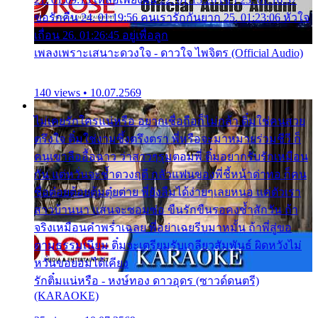
ขอรักคืน 24. 01:19:56 คนเรารักกันยาก 25. 01:23:06 หัวใจ
เถื่อน 26. 01:26:45 อยู่เพื่อลูก
เพลงเพราะเสนาะดวงใจ - ดาวใจ ไพจิตร (Official Audio)
140 views • 10.07.2569
ไม่เคยรักใครแน่หรือ อยากเชื่อถือก็ไม่กล้า ติ๋มใช่คนสวย
ตรึงใจ ติ๋มใช่งามซึ้งตรึงตรา พี่หรือจะมาหมายร่วมชีวี ก็
คนเขาลืออื้อฉาว ว่าสาวๆรุมตอมพี่ ติ๋มอยากรับรักเหมือน
กัน แต่หวั่นจะช้ำดวงฤดี กลัวแฟนของพี่ชี้หน้าด่าทอ ก็คน
ชื่อต๋อยต้อยตุ้มตุ๋ยต่าย พี่ยังลืมได้ง่ายๆเลยหนอ แค่ตัวเรา
สาวบ้านนา แสนจะซอมซ่อ ขืนรักขืนรอคงช้ำสักวัน ถ้า
จริงเหมือนคำพร่ำเฉลย พี่อย่าเฉยรีบมาหมั้น ถ้าพี่สู่ขอ
ตามธรรมเนียม ติ๋มจะเตรียมรับเกลียวสัมพันธ์ ผิดหวังไม่
หวั่นขอยอมได้เคียง
รักติ๋มแน่หรือ - หงษ์ทอง ดาวอุดร (ซาวด์ดนตรี)
(KARAOKE)