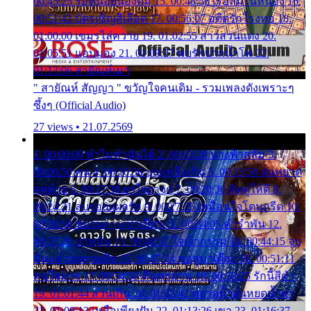
00:45:25 รอหน่อยน้องติ๋ม 15. 00:48:56 เรือล่มในหนอง 16.
00:51:43 บัตรเชิญสีเลือด 17. 00:56:07 อดีตรักโรงทอ 18.
01:00:00 เขมรไล่ควาย 19. 01:02:55 สาวสวนแตง 20.
01:05:51 แอบมอง 21. 01:09:27 พบรักปากน้ำโพ 22.
01:13:06 สายัณห์เมา
" สายัณห์ สัญญา " ขวัญใจคนเดิม - รวมเพลงดังเพราะๆ
ซึ้งๆ (Official Audio)
27 views • 21.07.2569
1. 00:00:00 ทำไมทำฉันได้ 2. 00:03:20 นางฟ้าสลัม 3.
00:06:50 คน 4. 00:10:36 บุญเหลือเกิน 5. 00:13:58 ฝนหยาด
สุดท้าย 6. 00:17:30 ยาใจยาจก 7. 00:20:30 คิดดูให้ดี 8.
00:24:21 ลบรอยแผลรัก 9. 00:27:35 เหมือนใจโดนกรีด 10.
00:30:54 ขบวนการเปาเปียว 11. 00:34:05 คำรำพัน 12.
00:37:20 ปาหนัน 13. 00:40:37 ใจเจ้ากรรม 14. 00:44:15 จูบ
ฉันแล้วจงตายเสีย 15. 00:47:24 ขอสูมาเต๊อะ 16. 00:51:11
คนใจมาร 17. 00:54:50 คืนทรมาน 18. 00:58:25 รักนี้สีดำ
19. 01:01:44 ส่วนเกิน 20. 01:05:42 หยาดน้ำฝนหยดน้ำตา
21. 01:09:13 เหลือเพียงฝัน 22. 01:13:26 เขา 23. 01:16:37