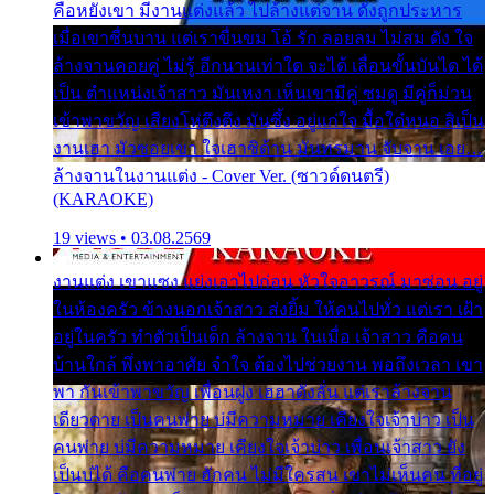
คือหยังเขา มีงานแต่งแล้ว ไปล้างแต่จาน ดั่งถูกประหาร
เมื่อเขาชื่นบาน แต่เราขื่นขม โอ้ รัก ลอยลม ไม่สม ดัง ใจ
ล้างจานคอยคู่ ไม่รู้ อีกนานเท่าใด จะได้ เลื่อนขั้นบันได ได้
เป็น ตำแหน่งเจ้าสาว มันเหงา เห็นเขามีคู่ ซมดู มีคู่ก็ม่วน
เข้าพาขวัญ เสียงโห่ตึงตึง มันซึ้ง อยู่แก่ใจ มื้อใด๋หนอ สิเป็น
งานเฮา มัวซอยเขา ใจเฮาซิด้าน มันทรมาน จับจาน เอย…
ล้างจานในงานแต่ง - Cover Ver. (ซาวด์ดนตรี)
(KARAOKE)
19 views • 03.08.2569
งานแต่ง เขาแซง แย่งเอาไปก่อน หัวใจอาวรณ์ มาซ่อน อยู่
ในห้องครัว ข้างนอกเจ้าสาว ส่งยิ้ม ให้คนไปทั่ว แต่เรา เฝ้า
อยู่ในครัว ทำตัวเป็นเด็ก ล้างจาน ในเมื่อ เจ้าสาว คือคน
บ้านใกล้ พึ่งพาอาศัย จำใจ ต้องไปช่วยงาน พอถึงเวลา เขา
พา กันเข้าพาขวัญ เพื่อนฝูง เฮฮาดังลั่น แต่เราล้างจาน
เดียวดาย เป็นคนพ่าย บ่มีความหมาย เคียงใจเจ้าบ่าว เป็น
คนพ่าย บ่มีความหมาย เคียงใจเจ้าบ่าว เพื่อนเจ้าสาว ยัง
เป็นบ่ได้ คือคนพ่าย ฮักคน ไม่มีใครสน เขาไม่เห็นคน ที่อยู่