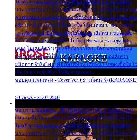
ไมตรี จากแฟนเพลง ทุกทุกที่ ปราณีหลั่งไหล ผมขอฝาก
นาม ยอดรักเอาไว้ โปรดเป็นแรงใจ อย่างนี้เรื่อยไป ขอ อยู่
คู่แฟนเพลง ไม่เคยคิดว่าเก่ง หรือดังกว่าใคร..ใคร พระคุณ
ผู้ฟัง เท่านั้นยิ่งใหญ่ ที่เป็นแรงใจ ให้ผมดังมา.. ขอ องค์เท
วา สถิตฟากฟ้ายิ่งใหญ่ คุ้มภัยให้ท่าน เถิดหนา ขอจงเชื่อ
ใจ ไว้เถิดว่า ตราบชั่วชีวา ไม่ลืมแฟนเพลง ขอ อยู่คู่แฟน
เพลง ไม่เคยคิดว่าเก่ง หรือดังกว่าใคร..ใคร พระคุณผู้ฟัง
เท่านั้นยิ่งใหญ่ ที่เป็นแรงใจ ให้ผมดังมา.. ขอ องค์เทวา
สถิตฟากฟ้ายิ่งใหญ่ คุ้มภัยให้ท่าน เถิดหนา ขอจงเชื่อใจ ไว้
เถิดว่า ตราบชั่วชีวา ไม่ลืมแฟนเพลง
ขอบคุณแฟนเพลง - Cover Ver. (ซาวด์ดนตรี) (KARAOKE)
50 views • 31.07.2569
ขอ กราบ ขอบคุณ.... ที่ได้รับไออุ่น การุณ จากแฟน เพลง
ผมแสนชื่นใจ หายวังเวง เมื่อแฟนเพลง ให้กำลังใจ น้ำใจ
ไมตรี จากแฟนเพลง ทุกทุกที่ ปราณีหลั่งไหล ผมขอฝาก
นาม ยอดรักเอาไว้ โปรดเป็นแรงใจ อย่างนี้เรื่อยไป ขอ อยู่