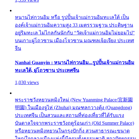
หนานไห่กวนอิม หรือ รูปปั้นเจ้าแม่กวนอิมทะเลใต้ เป็น
องค์เจ้าแม่กวนอิมความสูง 33 เมตรรวมฐาน ประดิษฐาน
อยู่ริมทะเล ไม่ไกลกันนักกับ “วัดเจ้าแม่กวนอิมไม่ยอมไป”
บนเกาะผู่โถวซาน เมืองโจวซาน มณฑลเจ้อเจียง ประเทศ
จีน
Nanhai Guanyin : หนานไห่กวนอิม...รูปปั้นเจ้าแม่กวนอิม
ทะเลใต้, ผู่โถวซาน ประเทศจีน
1,030 views
พระราชวังหยวนหมิงใหม่ (New Yuanming Palace/宮新園
明園) ในเมืองจูไห่ (Zhuhai) มณฑลกวางตุ้ง (Quangdong)
ประเทศจีน เป็นสวนและสถานที่ท่องเที่ยวที่ได้รับแรง
บันดาลใจจากพระราชวังฤดูร้อนเก่า (Old Summer Palace)
หรือหยวนหมิงหยวนในกรุงปักกิ่ง สวนสาธารณะขนาด
ใหญ่ใจกลางเมืองแห่งนี้มีครบทั้งธรรมชาติ สถาปัตยกรรม