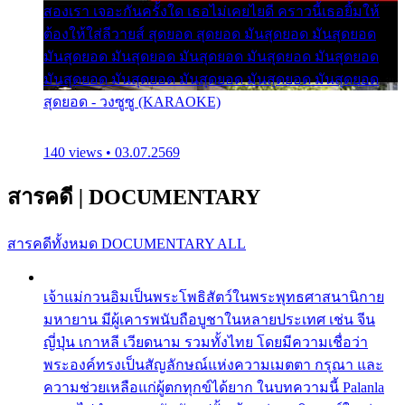
สองเรา เจอะกันครั้งใด เธอไม่เคยไยดี คราวนี้เธอยิ้มให้
ต้องให้ใส่ลีวายส์ สุดยอด สุดยอด มันสุดยอด มันสุดยอด
มันสุดยอด มันสุดยอด มันสุดยอด มันสุดยอด มันสุดยอด
มันสุดยอด มันสุดยอด มันสุดยอด มันสุดยอด มันสุดยอด
สุดยอด - วงซูซู (KARAOKE)
140 views • 03.07.2569
สารคดี
|
DOCUMENTARY
สารคดีทั้งหมด
DOCUMENTARY ALL
เจ้าแม่กวนอิมเป็นพระโพธิสัตว์ในพระพุทธศาสนานิกาย
มหายาน มีผู้เคารพนับถือบูชาในหลายประเทศ เช่น จีน
ญี่ปุ่น เกาหลี เวียดนาม รวมทั้งไทย โดยมีความเชื่อว่า
พระองค์ทรงเป็นสัญลักษณ์แห่งความเมตตา กรุณา และ
ความช่วยเหลือแก่ผู้ตกทุกข์ได้ยาก ในบทความนี้ Palanla