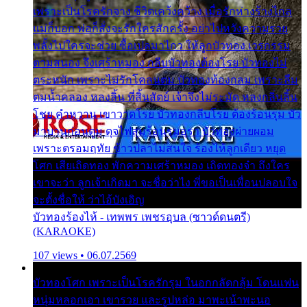
เพราะเป็นโรครักจาง ชีวิตเคว้งคว้าง เมื่อรักห่างร้างไกล
แม่ก็บอก พ่อก็สั่งจะรักใครสักครั้ง อย่าไปหวังความรวย
พลั้งไปใครจะช่วย ซื้อเปลมาไกว ให้ลูกบัวทอง เวรกรรม
ตามสนอง จึงเศร้าหมอง กลีบบัวทองต้องโรย บัวทองไม่
ตระหนัก เพราะไม่รักโคลนตม บัวทองท้องกลม เพราะลืม
ตมน้ำคลอง หลงลิ้น ที่สิ้นสัตย์ เจ้าจึงไม่ระมัด หลงกลิ่นลิ้น
โชย คำหวาน เขาวาดโรย บัวทองกลีบโรย ต้องร้อนรุม บัว
มาบานก่อนตูม ดุจไฟสุมร้อนรุมอุรา บัวทองผ่ายผอม
เพราะตรอมฤทัย ข้าวปลาไม่สนใจ ร้องไห้ลูกเดียว หยุด
โศก เสียเถิดทอง พักความเศร้าหมอง เถิดทองจ๋า ถึงใคร
เขาจะว่า ลูกเจ้าเกิดมา จะชื่อว่าไง พี่ขอเป็นเพื่อนปลอบใจ
จะตั้งชื่อให้ ว่าไอ้บังเอิญ
บัวทองร้องไห้ - เทพพร เพชรอุบล (ซาวด์ดนตรี)
(KARAOKE)
107 views • 06.07.2569
บัวทองโศก เพราะเป็นโรครักรุม ในอกกลัดกลุ้ม โดนแฟน
หนุ่มหลอกเอา เขารวย และรูปหล่อ มาพะเน้าพะนอ