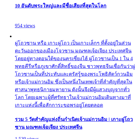
10 อันดับพระใหญ่และมีชื่อเสียงที่สุดในโลก
954 views
ผู่โถวซาน หรือ เกาะผู่โถว เป็นเกาะเล็กๆ ที่ตั้งอยู่ในส่วน
ตะวันออกของเมืองโจวซาน มณฑลเจ้อเจียง ประเทศจีน
โดยอยู่ทางตอนใต้ของนครเซี่ยงไฮ้ ผู่โถวซานเป็น 1 ใน 4
พุทธคีรีหรือภูเขาศักดิ์สิทธิ์ของจีน ชาวพุทธจีนเชื่อกันว่าผู่
โถวซานเป็นที่ประทับและตรัสรู้ของพระโพธิสัตว์กวนอิม
หรือเจ้าแม่กวนอิม ซึ่งเป็นหนึ่งในเทพเจ้าที่สำคัญที่สุดใน
ศาสนาพุทธนิกายมหายาน ดังนั้นจึงมีผู้แสวงบุญจากทั่ว
โลก โดยเฉพาะผู้ที่ศรัทธาในเจ้าแม่กวนอิมเดินทางมาที่
เกาะแห่งนี้เพื่อสักการะขอพรอยู่โดยตลอด
รวม 5 วัดสำคัญแห่งถิ่นกำเนิดเจ้าแม่กวนอิม | เกาะผู่โถว
ซาน มณฑลเจ้อเจียง ประเทศจีน
1,539 views