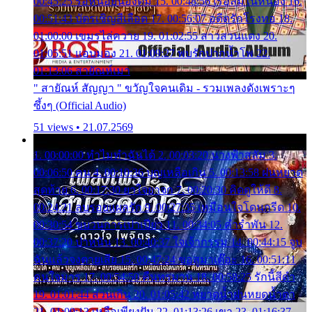
00:45:25 รอหน่อยน้องติ๋ม 15. 00:48:56 เรือล่มในหนอง 16.
00:51:43 บัตรเชิญสีเลือด 17. 00:56:07 อดีตรักโรงทอ 18.
01:00:00 เขมรไล่ควาย 19. 01:02:55 สาวสวนแตง 20.
01:05:51 แอบมอง 21. 01:09:27 พบรักปากน้ำโพ 22.
01:13:06 สายัณห์เมา
" สายัณห์ สัญญา " ขวัญใจคนเดิม - รวมเพลงดังเพราะๆ
ซึ้งๆ (Official Audio)
51 views • 21.07.2569
1. 00:00:00 ทำไมทำฉันได้ 2. 00:03:20 นางฟ้าสลัม 3.
00:06:50 คน 4. 00:10:36 บุญเหลือเกิน 5. 00:13:58 ฝนหยาด
สุดท้าย 6. 00:17:30 ยาใจยาจก 7. 00:20:30 คิดดูให้ดี 8.
00:24:21 ลบรอยแผลรัก 9. 00:27:35 เหมือนใจโดนกรีด 10.
00:30:54 ขบวนการเปาเปียว 11. 00:34:05 คำรำพัน 12.
00:37:20 ปาหนัน 13. 00:40:37 ใจเจ้ากรรม 14. 00:44:15 จูบ
ฉันแล้วจงตายเสีย 15. 00:47:24 ขอสูมาเต๊อะ 16. 00:51:11
คนใจมาร 17. 00:54:50 คืนทรมาน 18. 00:58:25 รักนี้สีดำ
19. 01:01:44 ส่วนเกิน 20. 01:05:42 หยาดน้ำฝนหยดน้ำตา
21. 01:09:13 เหลือเพียงฝัน 22. 01:13:26 เขา 23. 01:16:37