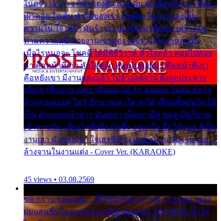
ในครัว เจ้าสาว ก็มัวแต่งตัว สวยเด่น นั่งเคียงเจ้าบ่าว ที่เขา
เฝ้าคอย ใจเต้น หัวใจของเรา ลำเค็ญ ใครจะมองเห็น
ความใน ใจ เศร้า มันร้าวระบม ต้องมาขื่นขม เศร้าตรม
ท่ามความสุขี ช่วยงานเขาแต่ง แต่เรา แล้งมาหลายปี
เมื่อไรหนอจะ โชคดี ได้มีพิธีวิวาห์ หัวใจหล้า คอยไปคอย
มา คือหน้าที่เก่า หัวใจหล้า คอยไปคอยมา คือหน้าที่เก่า
คือหยังเขา มีงานแต่งแล้ว ไปล้างแต่จาน ดั่งถูกประหาร
เมื่อเขาชื่นบาน แต่เราขื่นขม โอ้ รัก ลอยลม ไม่สม ดัง ใจ
ล้างจานคอยคู่ ไม่รู้ อีกนานเท่าใด จะได้ เลื่อนขั้นบันได ได้
เป็น ตำแหน่งเจ้าสาว มันเหงา เห็นเขามีคู่ ซมดู มีคู่ก็ม่วน
เข้าพาขวัญ เสียงโห่ตึงตึง มันซึ้ง อยู่แก่ใจ มื้อใด๋หนอ สิเป็น
งานเฮา มัวซอยเขา ใจเฮาซิด้าน มันทรมาน จับจาน เอย…
ล้างจานในงานแต่ง - Cover Ver. (KARAOKE)
45 views • 03.08.2569
ขอ กราบ ขอบคุณ.... ที่ได้รับไออุ่น การุณ จากแฟน เพลง
ผมแสนชื่นใจ หายวังเวง เมื่อแฟนเพลง ให้กำลังใจ น้ำใจ