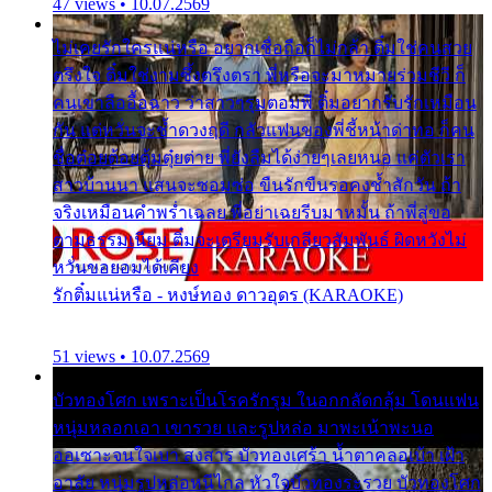
47 views • 10.07.2569
ไม่เคยรักใครแน่หรือ อยากเชื่อถือก็ไม่กล้า ติ๋มใช่คนสวย
ตรึงใจ ติ๋มใช่งามซึ้งตรึงตรา พี่หรือจะมาหมายร่วมชีวี ก็
คนเขาลืออื้อฉาว ว่าสาวๆรุมตอมพี่ ติ๋มอยากรับรักเหมือน
กัน แต่หวั่นจะช้ำดวงฤดี กลัวแฟนของพี่ชี้หน้าด่าทอ ก็คน
ชื่อต๋อยต้อยตุ้มตุ๋ยต่าย พี่ยังลืมได้ง่ายๆเลยหนอ แค่ตัวเรา
สาวบ้านนา แสนจะซอมซ่อ ขืนรักขืนรอคงช้ำสักวัน ถ้า
จริงเหมือนคำพร่ำเฉลย พี่อย่าเฉยรีบมาหมั้น ถ้าพี่สู่ขอ
ตามธรรมเนียม ติ๋มจะเตรียมรับเกลียวสัมพันธ์ ผิดหวังไม่
หวั่นขอยอมได้เคียง
รักติ๋มแน่หรือ - หงษ์ทอง ดาวอุดร (KARAOKE)
51 views • 10.07.2569
บัวทองโศก เพราะเป็นโรครักรุม ในอกกลัดกลุ้ม โดนแฟน
หนุ่มหลอกเอา เขารวย และรูปหล่อ มาพะเน้าพะนอ
ออเซาะจนใจเบา สงสาร บัวทองเศร้า น้ำตาคลอเบ้า เฝ้า
อาลัย หนุ่มรูปหล่อหนีไกล หัวใจบัวทองระรวย บัวทองโศก