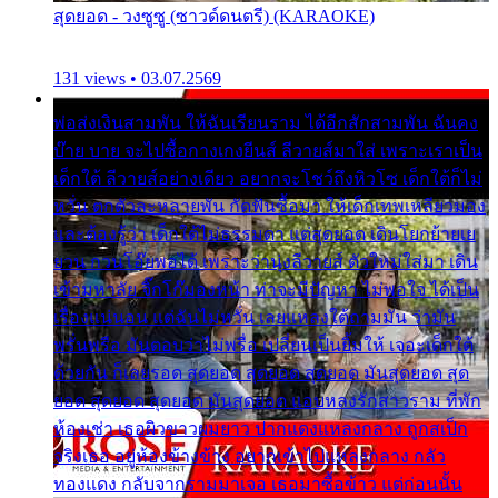
สุดยอด - วงซูซู (ซาวด์ดนตรี) (KARAOKE)
131 views • 03.07.2569
พ่อส่งเงินสามพัน ให้ฉันเรียนราม ได้อีกสักสามพัน ฉันคง
บ๊าย บาย จะไปซื้อกางเกงยีนส์ ลีวายส์มาใส่ เพราะเราเป็น
เด็กใต้ ลีวายส์อย่างเดียว อยากจะโชว์ถึงหิวโซ เด็กใต้ก็ไม่
หวั่น ตกตัวละหลายพัน กัดฟันซื้อมา ให้เด็กเทพเหลียวมอง
และต้องรู้ว่า เด็กใต้ไม่ธรรมดา แต่สุดยอด เดินโยกย้ายเย
ยวน กวนโอ๊ยพอได้ เพราะว่านุ่งลีวายส์ ตัวใหม่ใส่มา เดิน
เข้ามหาลัย จิ๊กโก๊มองหน้า ท่าจะมีปัญหา ไม่พอใจ ได้เป็น
เรื่องแน่นอน แต่ฉันไม่หวั่น เลยแหลงใต้ถามมัน ว่ามัน
พรั่นพรือ มันตอบว่าไม่พรื่อ เปลี่ยนเป็นยิ้มให้ เจอะเด็กใต้
ด้วยกัน ก็เลยรอด สุดยอด สุดยอด สุดยอด มันสุดยอด สุด
ยอด สุดยอด สุดยอด มันสุดยอด แอบหลงรักสาวราม ที่พัก
ห้องเช่า เธอผิวขาวผมยาว ปากแดงแหลงกลาง ถูกสเป็ก
จริงเธอ อยู่ห้องข้างข้าง อยากเข้าไปแหลงกลาง กลัว
ทองแดง กลับจากรามมาเจอ เธอมาซื้อข้าว แต่ก่อนนั้น