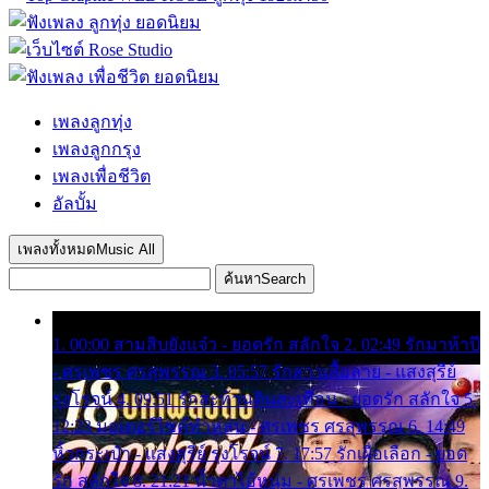
เพลงลูกทุ่ง
เพลงลูกกรุง
เพลงเพื่อชีวิต
อัลบั้ม
เพลงทั้งหมด
Music All
ค้นหา
Search
1. 00:00 สามสิบยังแจ๋ว - ยอดรัก สลักใจ 2. 02:49 รักมาห้าปี
- ศรเพชร ศรสุพรรณ 3. 05:57 รักสาวเสื้อลาย - แสงสุรีย์
รุ่งโรจน์ 4. 09:51 รักสะท้านดินสะเทือน - ยอดรัก สลักใจ 5.
12:23 มอเตอร์ไซค์ทำหล่น - ศรเพชร ศรสุพรรณ 6. 14:49
หิ้วกระเป๋า - แสงสุรีย์ รุ่งโรจน์ 7. 17:57 รักเผื่อเลือก - ยอด
รัก สลักใจ 8. 21:21 น้ำตาไอ้หนุ่ม - ศรเพชร ศรสุพรรณ 9.