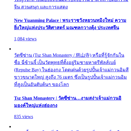
จีน สวนสนุก และการแสดง
New Yuanming Palace | พระราชวังหยวนหมิงใหม่ ความ
ยิ่งใหญ่แห่งประวัติศาสตร์ มณฑลกวางตุ้ง ประเทศจีน
1,084 views
วัดซีซ่าน (Tsz Shan Monastery / 慈山寺) หรือที่รู้จักกันใน
ชื่อ ฉี่ซ้านจี๋ เป็นวัดพุทธที่ตั้งอยู่ริมชายหาดรีพัลส์เบย์
(Repulse Bay) ในฮ่องกง โดดเด่นด้วยรูปปั้นเจ้าแม่กวนอิมสี
ขาวขนาดใหญ่ สูงถึง 76 เมตร ซึ่งเป็นรูปปั้นเจ้าแม่กวนอิม
ที่สูงเป็นอันดับต้นๆ ของโลก
Tsz Shan Monastery | วัดซีซ่าน…งามสง่าเจ้าแม่กวนอิ
มองค์ใหญ่แห่งฮ่องกง
835 views