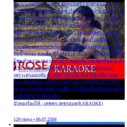
ออเซาะจนใจเบา สงสาร บัวทองเศร้า น้ำตาคลอเบ้า เฝ้า
อาลัย หนุ่มรูปหล่อหนีไกล หัวใจบัวทองระรวย บัวทองโศก
เพราะเป็นโรครักจาง ชีวิตเคว้งคว้าง เมื่อรักห่างร้างไกล
แม่ก็บอก พ่อก็สั่งจะรักใครสักครั้ง อย่าไปหวังความรวย
พลั้งไปใครจะช่วย ซื้อเปลมาไกว ให้ลูกบัวทอง เวรกรรม
ตามสนอง จึงเศร้าหมอง กลีบบัวทองต้องโรย บัวทองไม่
ตระหนัก เพราะไม่รักโคลนตม บัวทองท้องกลม เพราะลืม
ตมน้ำคลอง หลงลิ้น ที่สิ้นสัตย์ เจ้าจึงไม่ระมัด หลงกลิ่นลิ้น
โชย คำหวาน เขาวาดโรย บัวทองกลีบโรย ต้องร้อนรุม บัว
มาบานก่อนตูม ดุจไฟสุมร้อนรุมอุรา บัวทองผ่ายผอม
เพราะตรอมฤทัย ข้าวปลาไม่สนใจ ร้องไห้ลูกเดียว หยุด
โศก เสียเถิดทอง พักความเศร้าหมอง เถิดทองจ๋า ถึงใคร
เขาจะว่า ลูกเจ้าเกิดมา จะชื่อว่าไง พี่ขอเป็นเพื่อนปลอบใจ
จะตั้งชื่อให้ ว่าไอ้บังเอิญ
บัวทองร้องไห้ - เทพพร เพชรอุบล(KARAOKE)
129 views • 06.07.2569