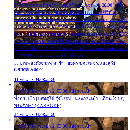
24:27 สามเณรกำพร้า - แสงสุรีย์ รุ่งโรจน์ 10. 28:08 ไม่มี
เวลาไปหาเมียน้อย - ยอดรัก สลักใจ 11. 31:29 ชีวิตไอ้
ธรรม - ศรเพชร ศรสุพรรณ 12. 35:26 ทหารอากาศขาดรัก
- แสงสุรีย์ รุ่งโรจน์ 13. 39:01 คนหัวใจโทรม - ยอดรัก สลัก
ใจ 14. 42:49 ไอ้หวังตายแน่ - ศรเพชร ศรสุพรรณ 15. 46:35
ธาตุแท้ของเธอ - แสงสุรีย์ รุ่งโรจน์ 16. 49:57 กำนันกำใน -
ยอดรัก สลักใจ 17. 52:29 สาวบริสุทธิ์ - ศรเพชร ศรสุพรรณ
18. 56:05 แต๋วจ๋า - แสงสุรีย์ รุ่งโรจน์
18 บทเพลงดังจากฟากฟ้า - ยอดรัก/ศรเพชร/แสงสุรีย์
(Official Audio)
41 views • 04.08.2569
1. 00:00 หิ้วกระเป๋า 2. 03:30 แย่งกระเป๋า
หิ้วกระเป๋า | แสงสุรีย์ รุ่งโรจน์ - แย่งกระเป๋า | เตือนใจ บุญ
พระรักษา (KARAOKE)
34 views • 03.08.2569
1. 00:00 หิ้วกระเป๋า 2. 03:30 แย่งกระเป๋า