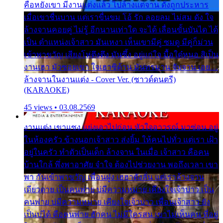
คือหยังเขา มีงานแต่งแล้ว ไปล้างแต่จาน ดั่งถูกประหาร
เมื่อเขาชื่นบาน แต่เราขื่นขม โอ้ รัก ลอยลม ไม่สม ดัง ใจ
ล้างจานคอยคู่ ไม่รู้ อีกนานเท่าใด จะได้ เลื่อนขั้นบันได ได้
เป็น ตำแหน่งเจ้าสาว มันเหงา เห็นเขามีคู่ ซมดู มีคู่ก็ม่วน
เข้าพาขวัญ เสียงโห่ตึงตึง มันซึ้ง อยู่แก่ใจ มื้อใด๋หนอ สิเป็น
งานเฮา มัวซอยเขา ใจเฮาซิด้าน มันทรมาน จับจาน เอย…
ล้างจานในงานแต่ง - Cover Ver. (ซาวด์ดนตรี)
(KARAOKE)
45 views • 03.08.2569
งานแต่ง เขาแซง แย่งเอาไปก่อน หัวใจอาวรณ์ มาซ่อน อยู่
ในห้องครัว ข้างนอกเจ้าสาว ส่งยิ้ม ให้คนไปทั่ว แต่เรา เฝ้า
อยู่ในครัว ทำตัวเป็นเด็ก ล้างจาน ในเมื่อ เจ้าสาว คือคน
บ้านใกล้ พึ่งพาอาศัย จำใจ ต้องไปช่วยงาน พอถึงเวลา เขา
พา กันเข้าพาขวัญ เพื่อนฝูง เฮฮาดังลั่น แต่เราล้างจาน
เดียวดาย เป็นคนพ่าย บ่มีความหมาย เคียงใจเจ้าบ่าว เป็น
คนพ่าย บ่มีความหมาย เคียงใจเจ้าบ่าว เพื่อนเจ้าสาว ยัง
เป็นบ่ได้ คือคนพ่าย ฮักคน ไม่มีใครสน เขาไม่เห็นคน ที่อยู่