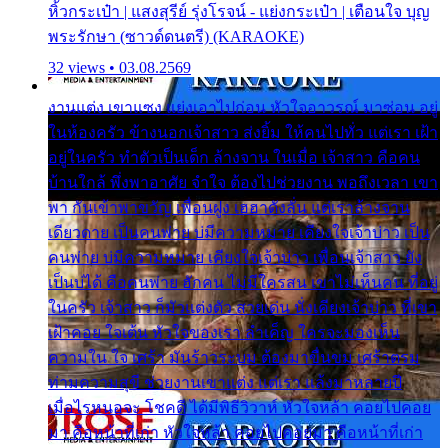
หิ้วกระเป๋า | แสงสุรีย์ รุ่งโรจน์ - แย่งกระเป๋า | เตือนใจ บุญ
พระรักษา (ซาวด์ดนตรี) (KARAOKE)
32 views • 03.08.2569
งานแต่ง เขาแซง แย่งเอาไปก่อน หัวใจอาวรณ์ มาซ่อน อยู่
ในห้องครัว ข้างนอกเจ้าสาว ส่งยิ้ม ให้คนไปทั่ว แต่เรา เฝ้า
อยู่ในครัว ทำตัวเป็นเด็ก ล้างจาน ในเมื่อ เจ้าสาว คือคน
บ้านใกล้ พึ่งพาอาศัย จำใจ ต้องไปช่วยงาน พอถึงเวลา เขา
พา กันเข้าพาขวัญ เพื่อนฝูง เฮฮาดังลั่น แต่เราล้างจาน
เดียวดาย เป็นคนพ่าย บ่มีความหมาย เคียงใจเจ้าบ่าว เป็น
คนพ่าย บ่มีความหมาย เคียงใจเจ้าบ่าว เพื่อนเจ้าสาว ยัง
เป็นบ่ได้ คือคนพ่าย ฮักคน ไม่มีใครสน เขาไม่เห็นคน ที่อยู่
ในครัว เจ้าสาว ก็มัวแต่งตัว สวยเด่น นั่งเคียงเจ้าบ่าว ที่เขา
เฝ้าคอย ใจเต้น หัวใจของเรา ลำเค็ญ ใครจะมองเห็น
ความใน ใจ เศร้า มันร้าวระบม ต้องมาขื่นขม เศร้าตรม
ท่ามความสุขี ช่วยงานเขาแต่ง แต่เรา แล้งมาหลายปี
เมื่อไรหนอจะ โชคดี ได้มีพิธีวิวาห์ หัวใจหล้า คอยไปคอย
มา คือหน้าที่เก่า หัวใจหล้า คอยไปคอยมา คือหน้าที่เก่า