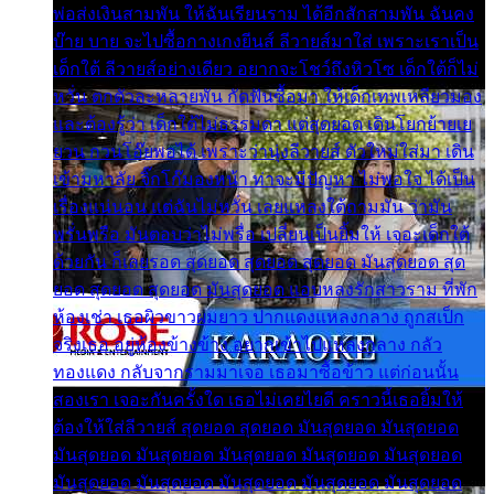
พ่อส่งเงินสามพัน ให้ฉันเรียนราม ได้อีกสักสามพัน ฉันคง
บ๊าย บาย จะไปซื้อกางเกงยีนส์ ลีวายส์มาใส่ เพราะเราเป็น
เด็กใต้ ลีวายส์อย่างเดียว อยากจะโชว์ถึงหิวโซ เด็กใต้ก็ไม่
หวั่น ตกตัวละหลายพัน กัดฟันซื้อมา ให้เด็กเทพเหลียวมอง
และต้องรู้ว่า เด็กใต้ไม่ธรรมดา แต่สุดยอด เดินโยกย้ายเย
ยวน กวนโอ๊ยพอได้ เพราะว่านุ่งลีวายส์ ตัวใหม่ใส่มา เดิน
เข้ามหาลัย จิ๊กโก๊มองหน้า ท่าจะมีปัญหา ไม่พอใจ ได้เป็น
เรื่องแน่นอน แต่ฉันไม่หวั่น เลยแหลงใต้ถามมัน ว่ามัน
พรั่นพรือ มันตอบว่าไม่พรื่อ เปลี่ยนเป็นยิ้มให้ เจอะเด็กใต้
ด้วยกัน ก็เลยรอด สุดยอด สุดยอด สุดยอด มันสุดยอด สุด
ยอด สุดยอด สุดยอด มันสุดยอด แอบหลงรักสาวราม ที่พัก
ห้องเช่า เธอผิวขาวผมยาว ปากแดงแหลงกลาง ถูกสเป็ก
จริงเธอ อยู่ห้องข้างข้าง อยากเข้าไปแหลงกลาง กลัว
ทองแดง กลับจากรามมาเจอ เธอมาซื้อข้าว แต่ก่อนนั้น
สองเรา เจอะกันครั้งใด เธอไม่เคยไยดี คราวนี้เธอยิ้มให้
ต้องให้ใส่ลีวายส์ สุดยอด สุดยอด มันสุดยอด มันสุดยอด
มันสุดยอด มันสุดยอด มันสุดยอด มันสุดยอด มันสุดยอด
มันสุดยอด มันสุดยอด มันสุดยอด มันสุดยอด มันสุดยอด