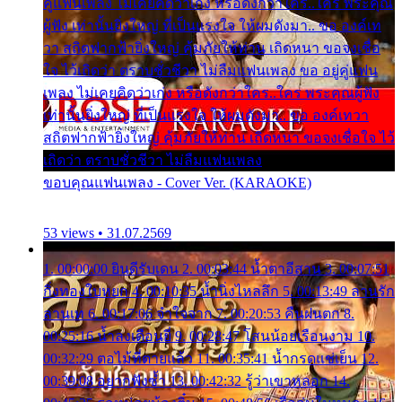
คู่แฟนเพลง ไม่เคยคิดว่าเก่ง หรือดังกว่าใคร..ใคร พระคุณ
ผู้ฟัง เท่านั้นยิ่งใหญ่ ที่เป็นแรงใจ ให้ผมดังมา.. ขอ องค์เท
วา สถิตฟากฟ้ายิ่งใหญ่ คุ้มภัยให้ท่าน เถิดหนา ขอจงเชื่อ
ใจ ไว้เถิดว่า ตราบชั่วชีวา ไม่ลืมแฟนเพลง ขอ อยู่คู่แฟน
เพลง ไม่เคยคิดว่าเก่ง หรือดังกว่าใคร..ใคร พระคุณผู้ฟัง
เท่านั้นยิ่งใหญ่ ที่เป็นแรงใจ ให้ผมดังมา.. ขอ องค์เทวา
สถิตฟากฟ้ายิ่งใหญ่ คุ้มภัยให้ท่าน เถิดหนา ขอจงเชื่อใจ ไว้
เถิดว่า ตราบชั่วชีวา ไม่ลืมแฟนเพลง
ขอบคุณแฟนเพลง - Cover Ver. (KARAOKE)
53 views • 31.07.2569
1. 00:00:00 ยินดีรับเดน 2. 00:03:44 น้ำตาอีสาน 3. 00:07:51
กิ่งทองใบหยก 4. 00:10:35 น้ำนิ่งไหลลึก 5. 00:13:49 ลานรัก
ลานเท 6. 00:17:06 จำใจจาก 7. 00:20:53 คืนฝนตก 8.
00:25:16 น้ำลงเดือนยี่ 9. 00:28:47 โสนน้อยเรือนงาม 10.
00:32:29 ตอไม้ที่ตายแล้ว 11. 00:35:41 น้ำกรดแช่เย็น 12.
00:39:08 อยากฟังซ้ำ 13. 00:42:32 รู้ว่าเขาหลอก 14.