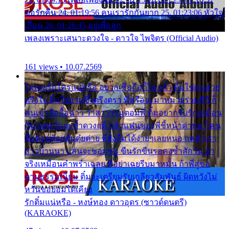
ขอรักคืน 24. 01:19:56 คนเรารักกันยาก 25. 01:23:06 หัวใจ
เถื่อน 26. 01:26:45 อยู่เพื่อลูก
เพลงเพราะเสนาะดวงใจ - ดาวใจ ไพจิตร (Official Audio)
161 views • 10.07.2569
ไม่เคยรักใครแน่หรือ อยากเชื่อถือก็ไม่กล้า ติ๋มใช่คนสวย
ตรึงใจ ติ๋มใช่งามซึ้งตรึงตรา พี่หรือจะมาหมายร่วมชีวี ก็
คนเขาลืออื้อฉาว ว่าสาวๆรุมตอมพี่ ติ๋มอยากรับรักเหมือน
กัน แต่หวั่นจะช้ำดวงฤดี กลัวแฟนของพี่ชี้หน้าด่าทอ ก็คน
ชื่อต๋อยต้อยตุ้มตุ๋ยต่าย พี่ยังลืมได้ง่ายๆเลยหนอ แค่ตัวเรา
สาวบ้านนา แสนจะซอมซ่อ ขืนรักขืนรอคงช้ำสักวัน ถ้า
จริงเหมือนคำพร่ำเฉลย พี่อย่าเฉยรีบมาหมั้น ถ้าพี่สู่ขอ
ตามธรรมเนียม ติ๋มจะเตรียมรับเกลียวสัมพันธ์ ผิดหวังไม่
หวั่นขอยอมได้เคียง
รักติ๋มแน่หรือ - หงษ์ทอง ดาวอุดร (ซาวด์ดนตรี)
(KARAOKE)