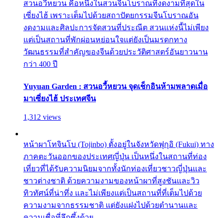
สวนอวี้หยวน คือหนึ่งในสวนจีนโบราณที่งดงามที่สุดใน
เซี่ยงไฮ้ เพราะเต็มไปด้วยสถาปัตยกรรมจีนโบราณอัน
งดงามและศิลปะการจัดสวนที่ประณีต สวนแห่งนี้ไม่เพียง
แต่เป็นสถานที่พักผ่อนหย่อนใจแต่ยังเป็นมรดกทาง
วัฒนธรรมที่สำคัญของจีนด้วยประวัติศาสตร์อันยาวนาน
กว่า 400 ปี
Yuyuan Garden : สวนอวี้หยวน จุดเช็กอินห้ามพลาดเมื่อ
มาเซี่ยงไฮ้ ประเทศจีน
1,312 views
หน้าผาโทจินโบ (Tojinbo) ตั้งอยู่ในจังหวัดฟุกุอิ (Fukui) ทาง
ภาคตะวันออกของประเทศญี่ปุ่น เป็นหนึ่งในสถานที่ท่อง
เที่ยวที่ได้รับความนิยมจากทั้งนักท่องเที่ยวชาวญี่ปุ่นและ
ชาวต่างชาติ ด้วยความงามของหน้าผาที่สูงชันและวิว
ทิวทัศน์ที่น่าทึ่ง และไม่เพียงแต่เป็นสถานที่ที่เต็มไปด้วย
ความงามจากธรรมชาติ แต่ยังแฝงไปด้วยตำนานและ
ความเชื่อที่ลึกซึ้งด้วย