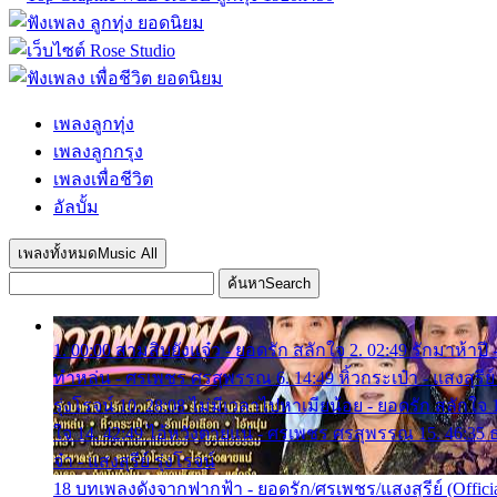
เพลงลูกทุ่ง
เพลงลูกกรุง
เพลงเพื่อชีวิต
อัลบั้ม
เพลงทั้งหมด
Music All
ค้นหา
Search
1. 00:00 สามสิบยังแจ๋ว - ยอดรัก สลักใจ 2. 02:49 รักมาห้าปี
ทำหล่น - ศรเพชร ศรสุพรรณ 6. 14:49 หิ้วกระเป๋า - แสงสุรีย์ 
รุ่งโรจน์ 10. 28:08 ไม่มีเวลาไปหาเมียน้อย - ยอดรัก สลักใ
ใจ 14. 42:49 ไอ้หวังตายแน่ - ศรเพชร ศรสุพรรณ 15. 46:35 ธา
จ๋า - แสงสุรีย์ รุ่งโรจน์
18 บทเพลงดังจากฟากฟ้า - ยอดรัก/ศรเพชร/แสงสุรีย์ (Officia