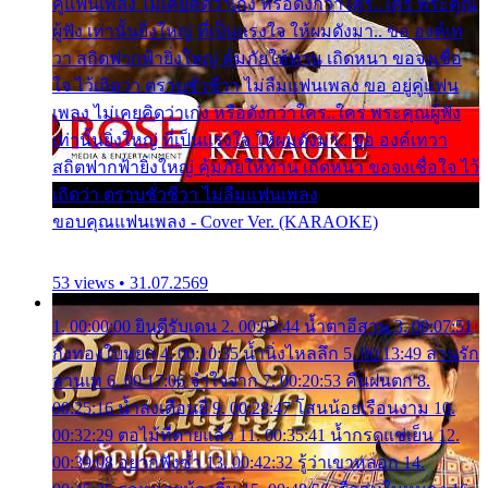
คู่แฟนเพลง ไม่เคยคิดว่าเก่ง หรือดังกว่าใคร..ใคร พระคุณ
ผู้ฟัง เท่านั้นยิ่งใหญ่ ที่เป็นแรงใจ ให้ผมดังมา.. ขอ องค์เท
วา สถิตฟากฟ้ายิ่งใหญ่ คุ้มภัยให้ท่าน เถิดหนา ขอจงเชื่อ
ใจ ไว้เถิดว่า ตราบชั่วชีวา ไม่ลืมแฟนเพลง ขอ อยู่คู่แฟน
เพลง ไม่เคยคิดว่าเก่ง หรือดังกว่าใคร..ใคร พระคุณผู้ฟัง
เท่านั้นยิ่งใหญ่ ที่เป็นแรงใจ ให้ผมดังมา.. ขอ องค์เทวา
สถิตฟากฟ้ายิ่งใหญ่ คุ้มภัยให้ท่าน เถิดหนา ขอจงเชื่อใจ ไว้
เถิดว่า ตราบชั่วชีวา ไม่ลืมแฟนเพลง
ขอบคุณแฟนเพลง - Cover Ver. (KARAOKE)
53 views • 31.07.2569
1. 00:00:00 ยินดีรับเดน 2. 00:03:44 น้ำตาอีสาน 3. 00:07:51
กิ่งทองใบหยก 4. 00:10:35 น้ำนิ่งไหลลึก 5. 00:13:49 ลานรัก
ลานเท 6. 00:17:06 จำใจจาก 7. 00:20:53 คืนฝนตก 8.
00:25:16 น้ำลงเดือนยี่ 9. 00:28:47 โสนน้อยเรือนงาม 10.
00:32:29 ตอไม้ที่ตายแล้ว 11. 00:35:41 น้ำกรดแช่เย็น 12.
00:39:08 อยากฟังซ้ำ 13. 00:42:32 รู้ว่าเขาหลอก 14.