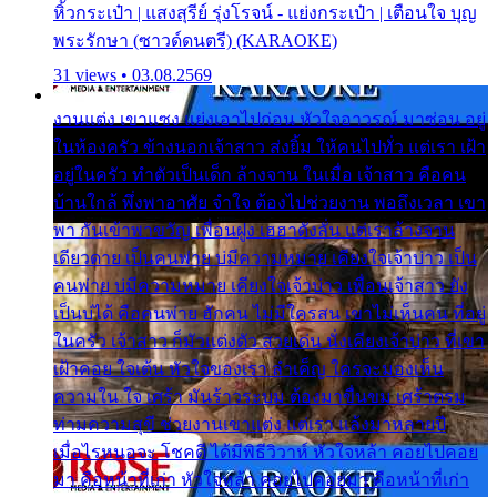
หิ้วกระเป๋า | แสงสุรีย์ รุ่งโรจน์ - แย่งกระเป๋า | เตือนใจ บุญ
พระรักษา (ซาวด์ดนตรี) (KARAOKE)
31 views • 03.08.2569
งานแต่ง เขาแซง แย่งเอาไปก่อน หัวใจอาวรณ์ มาซ่อน อยู่
ในห้องครัว ข้างนอกเจ้าสาว ส่งยิ้ม ให้คนไปทั่ว แต่เรา เฝ้า
อยู่ในครัว ทำตัวเป็นเด็ก ล้างจาน ในเมื่อ เจ้าสาว คือคน
บ้านใกล้ พึ่งพาอาศัย จำใจ ต้องไปช่วยงาน พอถึงเวลา เขา
พา กันเข้าพาขวัญ เพื่อนฝูง เฮฮาดังลั่น แต่เราล้างจาน
เดียวดาย เป็นคนพ่าย บ่มีความหมาย เคียงใจเจ้าบ่าว เป็น
คนพ่าย บ่มีความหมาย เคียงใจเจ้าบ่าว เพื่อนเจ้าสาว ยัง
เป็นบ่ได้ คือคนพ่าย ฮักคน ไม่มีใครสน เขาไม่เห็นคน ที่อยู่
ในครัว เจ้าสาว ก็มัวแต่งตัว สวยเด่น นั่งเคียงเจ้าบ่าว ที่เขา
เฝ้าคอย ใจเต้น หัวใจของเรา ลำเค็ญ ใครจะมองเห็น
ความใน ใจ เศร้า มันร้าวระบม ต้องมาขื่นขม เศร้าตรม
ท่ามความสุขี ช่วยงานเขาแต่ง แต่เรา แล้งมาหลายปี
เมื่อไรหนอจะ โชคดี ได้มีพิธีวิวาห์ หัวใจหล้า คอยไปคอย
มา คือหน้าที่เก่า หัวใจหล้า คอยไปคอยมา คือหน้าที่เก่า