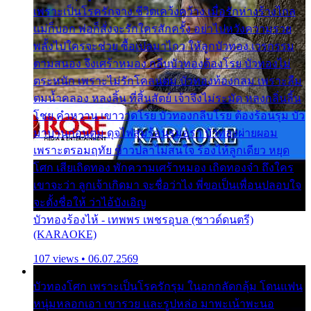
เพราะเป็นโรครักจาง ชีวิตเคว้งคว้าง เมื่อรักห่างร้างไกล
แม่ก็บอก พ่อก็สั่งจะรักใครสักครั้ง อย่าไปหวังความรวย
พลั้งไปใครจะช่วย ซื้อเปลมาไกว ให้ลูกบัวทอง เวรกรรม
ตามสนอง จึงเศร้าหมอง กลีบบัวทองต้องโรย บัวทองไม่
ตระหนัก เพราะไม่รักโคลนตม บัวทองท้องกลม เพราะลืม
ตมน้ำคลอง หลงลิ้น ที่สิ้นสัตย์ เจ้าจึงไม่ระมัด หลงกลิ่นลิ้น
โชย คำหวาน เขาวาดโรย บัวทองกลีบโรย ต้องร้อนรุม บัว
มาบานก่อนตูม ดุจไฟสุมร้อนรุมอุรา บัวทองผ่ายผอม
เพราะตรอมฤทัย ข้าวปลาไม่สนใจ ร้องไห้ลูกเดียว หยุด
โศก เสียเถิดทอง พักความเศร้าหมอง เถิดทองจ๋า ถึงใคร
เขาจะว่า ลูกเจ้าเกิดมา จะชื่อว่าไง พี่ขอเป็นเพื่อนปลอบใจ
จะตั้งชื่อให้ ว่าไอ้บังเอิญ
บัวทองร้องไห้ - เทพพร เพชรอุบล (ซาวด์ดนตรี)
(KARAOKE)
107 views • 06.07.2569
บัวทองโศก เพราะเป็นโรครักรุม ในอกกลัดกลุ้ม โดนแฟน
หนุ่มหลอกเอา เขารวย และรูปหล่อ มาพะเน้าพะนอ