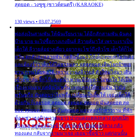
สุดยอด - วงซูซู (ซาวด์ดนตรี) (KARAOKE)
130 views • 03.07.2569
พ่อส่งเงินสามพัน ให้ฉันเรียนราม ได้อีกสักสามพัน ฉันคง
บ๊าย บาย จะไปซื้อกางเกงยีนส์ ลีวายส์มาใส่ เพราะเราเป็น
เด็กใต้ ลีวายส์อย่างเดียว อยากจะโชว์ถึงหิวโซ เด็กใต้ก็ไม่
หวั่น ตกตัวละหลายพัน กัดฟันซื้อมา ให้เด็กเทพเหลียวมอง
และต้องรู้ว่า เด็กใต้ไม่ธรรมดา แต่สุดยอด เดินโยกย้ายเย
ยวน กวนโอ๊ยพอได้ เพราะว่านุ่งลีวายส์ ตัวใหม่ใส่มา เดิน
เข้ามหาลัย จิ๊กโก๊มองหน้า ท่าจะมีปัญหา ไม่พอใจ ได้เป็น
เรื่องแน่นอน แต่ฉันไม่หวั่น เลยแหลงใต้ถามมัน ว่ามัน
พรั่นพรือ มันตอบว่าไม่พรื่อ เปลี่ยนเป็นยิ้มให้ เจอะเด็กใต้
ด้วยกัน ก็เลยรอด สุดยอด สุดยอด สุดยอด มันสุดยอด สุด
ยอด สุดยอด สุดยอด มันสุดยอด แอบหลงรักสาวราม ที่พัก
ห้องเช่า เธอผิวขาวผมยาว ปากแดงแหลงกลาง ถูกสเป็ก
จริงเธอ อยู่ห้องข้างข้าง อยากเข้าไปแหลงกลาง กลัว
ทองแดง กลับจากรามมาเจอ เธอมาซื้อข้าว แต่ก่อนนั้น