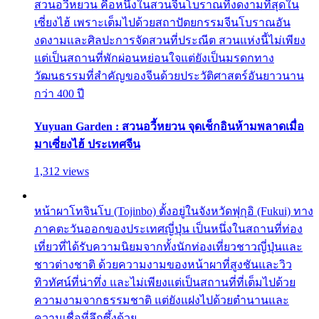
สวนอวี้หยวน คือหนึ่งในสวนจีนโบราณที่งดงามที่สุดใน
เซี่ยงไฮ้ เพราะเต็มไปด้วยสถาปัตยกรรมจีนโบราณอัน
งดงามและศิลปะการจัดสวนที่ประณีต สวนแห่งนี้ไม่เพียง
แต่เป็นสถานที่พักผ่อนหย่อนใจแต่ยังเป็นมรดกทาง
วัฒนธรรมที่สำคัญของจีนด้วยประวัติศาสตร์อันยาวนาน
กว่า 400 ปี
Yuyuan Garden : สวนอวี้หยวน จุดเช็กอินห้ามพลาดเมื่อ
มาเซี่ยงไฮ้ ประเทศจีน
1,312 views
หน้าผาโทจินโบ (Tojinbo) ตั้งอยู่ในจังหวัดฟุกุอิ (Fukui) ทาง
ภาคตะวันออกของประเทศญี่ปุ่น เป็นหนึ่งในสถานที่ท่อง
เที่ยวที่ได้รับความนิยมจากทั้งนักท่องเที่ยวชาวญี่ปุ่นและ
ชาวต่างชาติ ด้วยความงามของหน้าผาที่สูงชันและวิว
ทิวทัศน์ที่น่าทึ่ง และไม่เพียงแต่เป็นสถานที่ที่เต็มไปด้วย
ความงามจากธรรมชาติ แต่ยังแฝงไปด้วยตำนานและ
ความเชื่อที่ลึกซึ้งด้วย