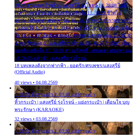
24:27 สามเณรกำพร้า - แสงสุรีย์ รุ่งโรจน์ 10. 28:08 ไม่มี
เวลาไปหาเมียน้อย - ยอดรัก สลักใจ 11. 31:29 ชีวิตไอ้
ธรรม - ศรเพชร ศรสุพรรณ 12. 35:26 ทหารอากาศขาดรัก
- แสงสุรีย์ รุ่งโรจน์ 13. 39:01 คนหัวใจโทรม - ยอดรัก สลัก
ใจ 14. 42:49 ไอ้หวังตายแน่ - ศรเพชร ศรสุพรรณ 15. 46:35
ธาตุแท้ของเธอ - แสงสุรีย์ รุ่งโรจน์ 16. 49:57 กำนันกำใน -
ยอดรัก สลักใจ 17. 52:29 สาวบริสุทธิ์ - ศรเพชร ศรสุพรรณ
18. 56:05 แต๋วจ๋า - แสงสุรีย์ รุ่งโรจน์
18 บทเพลงดังจากฟากฟ้า - ยอดรัก/ศรเพชร/แสงสุรีย์
(Official Audio)
40 views • 04.08.2569
1. 00:00 หิ้วกระเป๋า 2. 03:30 แย่งกระเป๋า
หิ้วกระเป๋า | แสงสุรีย์ รุ่งโรจน์ - แย่งกระเป๋า | เตือนใจ บุญ
พระรักษา (KARAOKE)
32 views • 03.08.2569
1. 00:00 หิ้วกระเป๋า 2. 03:30 แย่งกระเป๋า