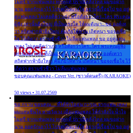
ไมตรี จากแฟนเพลง ทุกทุกที่ ปราณีหลั่งไหล ผมขอฝาก
นาม ยอดรักเอาไว้ โปรดเป็นแรงใจ อย่างนี้เรื่อยไป ขอ อยู่
คู่แฟนเพลง ไม่เคยคิดว่าเก่ง หรือดังกว่าใคร..ใคร พระคุณ
ผู้ฟัง เท่านั้นยิ่งใหญ่ ที่เป็นแรงใจ ให้ผมดังมา.. ขอ องค์เท
วา สถิตฟากฟ้ายิ่งใหญ่ คุ้มภัยให้ท่าน เถิดหนา ขอจงเชื่อ
ใจ ไว้เถิดว่า ตราบชั่วชีวา ไม่ลืมแฟนเพลง ขอ อยู่คู่แฟน
เพลง ไม่เคยคิดว่าเก่ง หรือดังกว่าใคร..ใคร พระคุณผู้ฟัง
เท่านั้นยิ่งใหญ่ ที่เป็นแรงใจ ให้ผมดังมา.. ขอ องค์เทวา
สถิตฟากฟ้ายิ่งใหญ่ คุ้มภัยให้ท่าน เถิดหนา ขอจงเชื่อใจ ไว้
เถิดว่า ตราบชั่วชีวา ไม่ลืมแฟนเพลง
ขอบคุณแฟนเพลง - Cover Ver. (ซาวด์ดนตรี) (KARAOKE)
50 views • 31.07.2569
ขอ กราบ ขอบคุณ.... ที่ได้รับไออุ่น การุณ จากแฟน เพลง
ผมแสนชื่นใจ หายวังเวง เมื่อแฟนเพลง ให้กำลังใจ น้ำใจ
ไมตรี จากแฟนเพลง ทุกทุกที่ ปราณีหลั่งไหล ผมขอฝาก
นาม ยอดรักเอาไว้ โปรดเป็นแรงใจ อย่างนี้เรื่อยไป ขอ อยู่