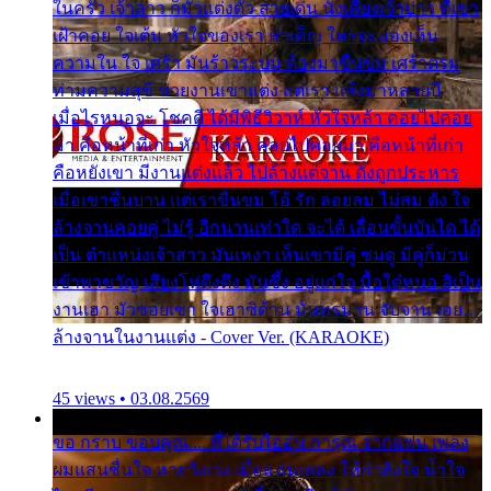
ในครัว เจ้าสาว ก็มัวแต่งตัว สวยเด่น นั่งเคียงเจ้าบ่าว ที่เขา
เฝ้าคอย ใจเต้น หัวใจของเรา ลำเค็ญ ใครจะมองเห็น
ความใน ใจ เศร้า มันร้าวระบม ต้องมาขื่นขม เศร้าตรม
ท่ามความสุขี ช่วยงานเขาแต่ง แต่เรา แล้งมาหลายปี
เมื่อไรหนอจะ โชคดี ได้มีพิธีวิวาห์ หัวใจหล้า คอยไปคอย
มา คือหน้าที่เก่า หัวใจหล้า คอยไปคอยมา คือหน้าที่เก่า
คือหยังเขา มีงานแต่งแล้ว ไปล้างแต่จาน ดั่งถูกประหาร
เมื่อเขาชื่นบาน แต่เราขื่นขม โอ้ รัก ลอยลม ไม่สม ดัง ใจ
ล้างจานคอยคู่ ไม่รู้ อีกนานเท่าใด จะได้ เลื่อนขั้นบันได ได้
เป็น ตำแหน่งเจ้าสาว มันเหงา เห็นเขามีคู่ ซมดู มีคู่ก็ม่วน
เข้าพาขวัญ เสียงโห่ตึงตึง มันซึ้ง อยู่แก่ใจ มื้อใด๋หนอ สิเป็น
งานเฮา มัวซอยเขา ใจเฮาซิด้าน มันทรมาน จับจาน เอย…
ล้างจานในงานแต่ง - Cover Ver. (KARAOKE)
45 views • 03.08.2569
ขอ กราบ ขอบคุณ.... ที่ได้รับไออุ่น การุณ จากแฟน เพลง
ผมแสนชื่นใจ หายวังเวง เมื่อแฟนเพลง ให้กำลังใจ น้ำใจ