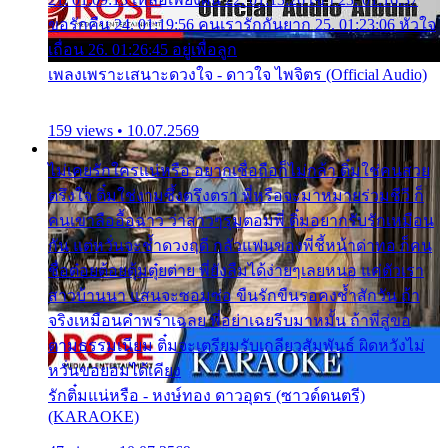
ขอรักคืน 24. 01:19:56 คนเรารักกันยาก 25. 01:23:06 หัวใจ
เถื่อน 26. 01:26:45 อยู่เพื่อลูก
เพลงเพราะเสนาะดวงใจ - ดาวใจ ไพจิตร (Official Audio)
159 views • 10.07.2569
ไม่เคยรักใครแน่หรือ อยากเชื่อถือก็ไม่กล้า ติ๋มใช่คนสวย
ตรึงใจ ติ๋มใช่งามซึ้งตรึงตรา พี่หรือจะมาหมายร่วมชีวี ก็
คนเขาลืออื้อฉาว ว่าสาวๆรุมตอมพี่ ติ๋มอยากรับรักเหมือน
กัน แต่หวั่นจะช้ำดวงฤดี กลัวแฟนของพี่ชี้หน้าด่าทอ ก็คน
ชื่อต๋อยต้อยตุ้มตุ๋ยต่าย พี่ยังลืมได้ง่ายๆเลยหนอ แค่ตัวเรา
สาวบ้านนา แสนจะซอมซ่อ ขืนรักขืนรอคงช้ำสักวัน ถ้า
จริงเหมือนคำพร่ำเฉลย พี่อย่าเฉยรีบมาหมั้น ถ้าพี่สู่ขอ
ตามธรรมเนียม ติ๋มจะเตรียมรับเกลียวสัมพันธ์ ผิดหวังไม่
หวั่นขอยอมได้เคียง
รักติ๋มแน่หรือ - หงษ์ทอง ดาวอุดร (ซาวด์ดนตรี)
(KARAOKE)