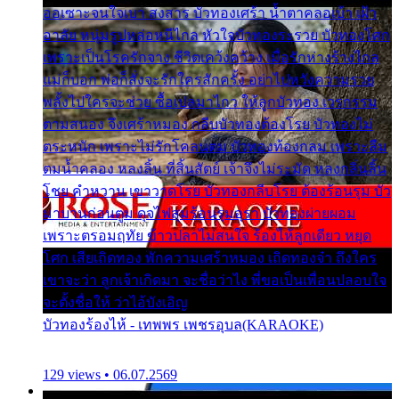
ออเซาะจนใจเบา สงสาร บัวทองเศร้า น้ำตาคลอเบ้า เฝ้า
อาลัย หนุ่มรูปหล่อหนีไกล หัวใจบัวทองระรวย บัวทองโศก
เพราะเป็นโรครักจาง ชีวิตเคว้งคว้าง เมื่อรักห่างร้างไกล
แม่ก็บอก พ่อก็สั่งจะรักใครสักครั้ง อย่าไปหวังความรวย
พลั้งไปใครจะช่วย ซื้อเปลมาไกว ให้ลูกบัวทอง เวรกรรม
ตามสนอง จึงเศร้าหมอง กลีบบัวทองต้องโรย บัวทองไม่
ตระหนัก เพราะไม่รักโคลนตม บัวทองท้องกลม เพราะลืม
ตมน้ำคลอง หลงลิ้น ที่สิ้นสัตย์ เจ้าจึงไม่ระมัด หลงกลิ่นลิ้น
โชย คำหวาน เขาวาดโรย บัวทองกลีบโรย ต้องร้อนรุม บัว
มาบานก่อนตูม ดุจไฟสุมร้อนรุมอุรา บัวทองผ่ายผอม
เพราะตรอมฤทัย ข้าวปลาไม่สนใจ ร้องไห้ลูกเดียว หยุด
โศก เสียเถิดทอง พักความเศร้าหมอง เถิดทองจ๋า ถึงใคร
เขาจะว่า ลูกเจ้าเกิดมา จะชื่อว่าไง พี่ขอเป็นเพื่อนปลอบใจ
จะตั้งชื่อให้ ว่าไอ้บังเอิญ
บัวทองร้องไห้ - เทพพร เพชรอุบล(KARAOKE)
129 views • 06.07.2569