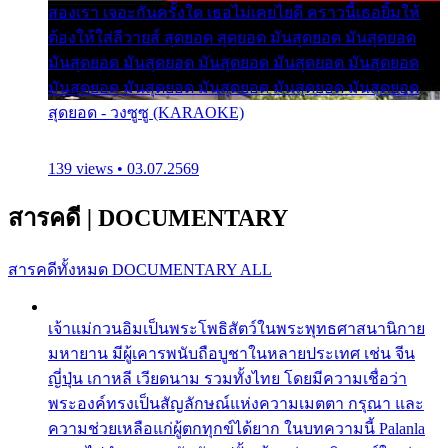
สองเรา เจอะกันครั้งใด เธอไม่เคยไยดี คราวนี้เธอยิ้มให้
ต้องให้ใส่ลีวายส์ สุดยอด สุดยอด มันสุดยอด มันสุดยอด
มันสุดยอด มันสุดยอด มันสุดยอด มันสุดยอด มันสุดยอด
มันสุดยอด มันสุดยอด มันสุดยอด มันสุดยอด มันสุดยอด
สุดยอด - วงซูซู (KARAOKE)
139 views • 03.07.2569
สารคดี
|
DOCUMENTARY
สารคดีทั้งหมด
DOCUMENTARY ALL
เจ้าแม่กวนอิมเป็นพระโพธิสัตว์ในพระพุทธศาสนานิกาย
มหายาน มีผู้เคารพนับถือบูชาในหลายประเทศ เช่น จีน
ญี่ปุ่น เกาหลี เวียดนาม รวมทั้งไทย โดยมีความเชื่อว่า
พระองค์ทรงเป็นสัญลักษณ์แห่งความเมตตา กรุณา และ
ความช่วยเหลือแก่ผู้ตกทุกข์ได้ยาก ในบทความนี้ Palanla