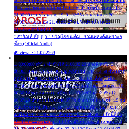
00:45:25 รอหน่อยน้องติ๋ม 15. 00:48:56 เรือล่มในหนอง 16.
00:51:43 บัตรเชิญสีเลือด 17. 00:56:07 อดีตรักโรงทอ 18.
01:00:00 เขมรไล่ควาย 19. 01:02:55 สาวสวนแตง 20.
01:05:51 แอบมอง 21. 01:09:27 พบรักปากน้ำโพ 22.
01:13:06 สายัณห์เมา
" สายัณห์ สัญญา " ขวัญใจคนเดิม - รวมเพลงดังเพราะๆ
ซึ้งๆ (Official Audio)
49 views • 21.07.2569
1. 00:00:00 ทำไมทำฉันได้ 2. 00:03:20 นางฟ้าสลัม 3.
00:06:50 คน 4. 00:10:36 บุญเหลือเกิน 5. 00:13:58 ฝนหยาด
สุดท้าย 6. 00:17:30 ยาใจยาจก 7. 00:20:30 คิดดูให้ดี 8.
00:24:21 ลบรอยแผลรัก 9. 00:27:35 เหมือนใจโดนกรีด 10.
00:30:54 ขบวนการเปาเปียว 11. 00:34:05 คำรำพัน 12.
00:37:20 ปาหนัน 13. 00:40:37 ใจเจ้ากรรม 14. 00:44:15 จูบ
ฉันแล้วจงตายเสีย 15. 00:47:24 ขอสูมาเต๊อะ 16. 00:51:11
คนใจมาร 17. 00:54:50 คืนทรมาน 18. 00:58:25 รักนี้สีดำ
19. 01:01:44 ส่วนเกิน 20. 01:05:42 หยาดน้ำฝนหยดน้ำตา
21. 01:09:13 เหลือเพียงฝัน 22. 01:13:26 เขา 23. 01:16:37