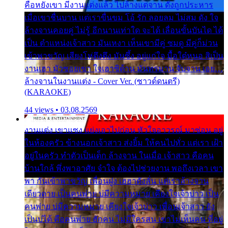
คือหยังเขา มีงานแต่งแล้ว ไปล้างแต่จาน ดั่งถูกประหาร
เมื่อเขาชื่นบาน แต่เราขื่นขม โอ้ รัก ลอยลม ไม่สม ดัง ใจ
ล้างจานคอยคู่ ไม่รู้ อีกนานเท่าใด จะได้ เลื่อนขั้นบันได ได้
เป็น ตำแหน่งเจ้าสาว มันเหงา เห็นเขามีคู่ ซมดู มีคู่ก็ม่วน
เข้าพาขวัญ เสียงโห่ตึงตึง มันซึ้ง อยู่แก่ใจ มื้อใด๋หนอ สิเป็น
งานเฮา มัวซอยเขา ใจเฮาซิด้าน มันทรมาน จับจาน เอย…
ล้างจานในงานแต่ง - Cover Ver. (ซาวด์ดนตรี)
(KARAOKE)
44 views • 03.08.2569
งานแต่ง เขาแซง แย่งเอาไปก่อน หัวใจอาวรณ์ มาซ่อน อยู่
ในห้องครัว ข้างนอกเจ้าสาว ส่งยิ้ม ให้คนไปทั่ว แต่เรา เฝ้า
อยู่ในครัว ทำตัวเป็นเด็ก ล้างจาน ในเมื่อ เจ้าสาว คือคน
บ้านใกล้ พึ่งพาอาศัย จำใจ ต้องไปช่วยงาน พอถึงเวลา เขา
พา กันเข้าพาขวัญ เพื่อนฝูง เฮฮาดังลั่น แต่เราล้างจาน
เดียวดาย เป็นคนพ่าย บ่มีความหมาย เคียงใจเจ้าบ่าว เป็น
คนพ่าย บ่มีความหมาย เคียงใจเจ้าบ่าว เพื่อนเจ้าสาว ยัง
เป็นบ่ได้ คือคนพ่าย ฮักคน ไม่มีใครสน เขาไม่เห็นคน ที่อยู่