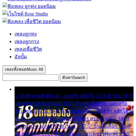
เพลงลูกทุ่ง
เพลงลูกกรุง
เพลงเพื่อชีวิต
อัลบั้ม
เพลงทั้งหมด
Music All
ค้นหา
Search
1. 00:00 สามสิบยังแจ๋ว - ยอดรัก สลักใจ 2. 02:49 รักมาห้าปี
- ศรเพชร ศรสุพรรณ 3. 05:57 รักสาวเสื้อลาย - แสงสุรีย์
รุ่งโรจน์ 4. 09:51 รักสะท้านดินสะเทือน - ยอดรัก สลักใจ 5.
12:23 มอเตอร์ไซค์ทำหล่น - ศรเพชร ศรสุพรรณ 6. 14:49
หิ้วกระเป๋า - แสงสุรีย์ รุ่งโรจน์ 7. 17:57 รักเผื่อเลือก - ยอด
รัก สลักใจ 8. 21:21 น้ำตาไอ้หนุ่ม - ศรเพชร ศรสุพรรณ 9.