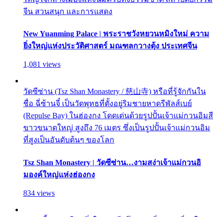
จีน สวนสนุก และการแสดง
New Yuanming Palace | พระราชวังหยวนหมิงใหม่ ความ
ยิ่งใหญ่แห่งประวัติศาสตร์ มณฑลกวางตุ้ง ประเทศจีน
1,081 views
วัดซีซ่าน (Tsz Shan Monastery / 慈山寺) หรือที่รู้จักกันใน
ชื่อ ฉี่ซ้านจี๋ เป็นวัดพุทธที่ตั้งอยู่ริมชายหาดรีพัลส์เบย์
(Repulse Bay) ในฮ่องกง โดดเด่นด้วยรูปปั้นเจ้าแม่กวนอิมสี
ขาวขนาดใหญ่ สูงถึง 76 เมตร ซึ่งเป็นรูปปั้นเจ้าแม่กวนอิม
ที่สูงเป็นอันดับต้นๆ ของโลก
Tsz Shan Monastery | วัดซีซ่าน…งามสง่าเจ้าแม่กวนอิ
มองค์ใหญ่แห่งฮ่องกง
834 views