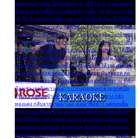
พ่อส่งเงินสามพัน ให้ฉันเรียนราม ได้อีกสักสามพัน ฉันคง
บ๊าย บาย จะไปซื้อกางเกงยีนส์ ลีวายส์มาใส่ เพราะเราเป็น
เด็กใต้ ลีวายส์อย่างเดียว อยากจะโชว์ถึงหิวโซ เด็กใต้ก็ไม่
หวั่น ตกตัวละหลายพัน กัดฟันซื้อมา ให้เด็กเทพเหลียวมอง
และต้องรู้ว่า เด็กใต้ไม่ธรรมดา แต่สุดยอด เดินโยกย้ายเย
ยวน กวนโอ๊ยพอได้ เพราะว่านุ่งลีวายส์ ตัวใหม่ใส่มา เดิน
เข้ามหาลัย จิ๊กโก๊มองหน้า ท่าจะมีปัญหา ไม่พอใจ ได้เป็น
เรื่องแน่นอน แต่ฉันไม่หวั่น เลยแหลงใต้ถามมัน ว่ามัน
พรั่นพรือ มันตอบว่าไม่พรื่อ เปลี่ยนเป็นยิ้มให้ เจอะเด็กใต้
ด้วยกัน ก็เลยรอด สุดยอด สุดยอด สุดยอด มันสุดยอด สุด
ยอด สุดยอด สุดยอด มันสุดยอด แอบหลงรักสาวราม ที่พัก
ห้องเช่า เธอผิวขาวผมยาว ปากแดงแหลงกลาง ถูกสเป็ก
จริงเธอ อยู่ห้องข้างข้าง อยากเข้าไปแหลงกลาง กลัว
ทองแดง กลับจากรามมาเจอ เธอมาซื้อข้าว แต่ก่อนนั้น
สองเรา เจอะกันครั้งใด เธอไม่เคยไยดี คราวนี้เธอยิ้มให้
ต้องให้ใส่ลีวายส์ สุดยอด สุดยอด มันสุดยอด มันสุดยอด
มันสุดยอด มันสุดยอด มันสุดยอด มันสุดยอด มันสุดยอด
มันสุดยอด มันสุดยอด มันสุดยอด มันสุดยอด มันสุดยอด