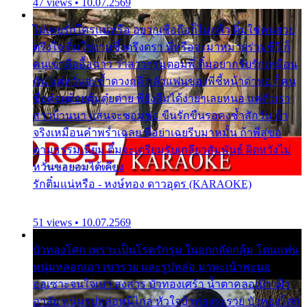
47 views • 10.07.2569
ไม่เคยรักใครแน่หรือ อยากเชื่อถือก็ไม่กล้า ติ๋มใช่คนสวย
ตรึงใจ ติ๋มใช่งามซึ้งตรึงตรา พี่หรือจะมาหมายร่วมชีวี ก็
คนเขาลืออื้อฉาว ว่าสาวๆรุมตอมพี่ ติ๋มอยากรับรักเหมือน
กัน แต่หวั่นจะช้ำดวงฤดี กลัวแฟนของพี่ชี้หน้าด่าทอ ก็คน
ชื่อต๋อยต้อยตุ้มตุ๋ยต่าย พี่ยังลืมได้ง่ายๆเลยหนอ แค่ตัวเรา
สาวบ้านนา แสนจะซอมซ่อ ขืนรักขืนรอคงช้ำสักวัน ถ้า
จริงเหมือนคำพร่ำเฉลย พี่อย่าเฉยรีบมาหมั้น ถ้าพี่สู่ขอ
ตามธรรมเนียม ติ๋มจะเตรียมรับเกลียวสัมพันธ์ ผิดหวังไม่
หวั่นขอยอมได้เคียง
รักติ๋มแน่หรือ - หงษ์ทอง ดาวอุดร (KARAOKE)
51 views • 10.07.2569
บัวทองโศก เพราะเป็นโรครักรุม ในอกกลัดกลุ้ม โดนแฟน
หนุ่มหลอกเอา เขารวย และรูปหล่อ มาพะเน้าพะนอ
ออเซาะจนใจเบา สงสาร บัวทองเศร้า น้ำตาคลอเบ้า เฝ้า
อาลัย หนุ่มรูปหล่อหนีไกล หัวใจบัวทองระรวย บัวทองโศก