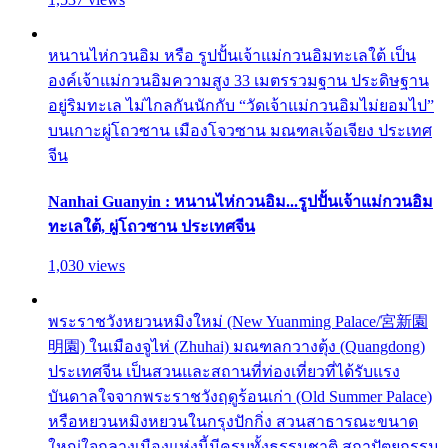
หนานไห่กวนอิม หรือ รูปปั้นเจ้าแม่กวนอิมทะเลใต้ เป็น
องค์เจ้าแม่กวนอิมความสูง 33 เมตรรวมฐาน ประดิษฐาน
อยู่ริมทะเล ไม่ไกลกันนักกับ “วัดเจ้าแม่กวนอิมไม่ยอมไป”
บนเกาะผู่โถวซาน เมืองโจวซาน มณฑลเจ้อเจียง ประเทศ
จีน
Nanhai Guanyin : หนานไห่กวนอิม...รูปปั้นเจ้าแม่กวนอิม
ทะเลใต้, ผู่โถวซาน ประเทศจีน
1,030 views
พระราชวังหยวนหมิงใหม่ (New Yuanming Palace/宮新園
明園) ในเมืองจูไห่ (Zhuhai) มณฑลกวางตุ้ง (Quangdong)
ประเทศจีน เป็นสวนและสถานที่ท่องเที่ยวที่ได้รับแรง
บันดาลใจจากพระราชวังฤดูร้อนเก่า (Old Summer Palace)
หรือหยวนหมิงหยวนในกรุงปักกิ่ง สวนสาธารณะขนาด
ใหญ่ใจกลางเมืองแห่งนี้มีครบทั้งธรรมชาติ สถาปัตยกรรม