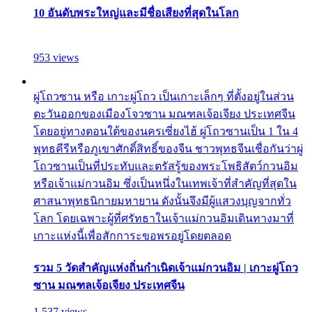
10 อันดับพระใหญ่และมีชื่อเสียงที่สุดในโลก
953 views
ผู่โถวซาน หรือ เกาะผู่โถว เป็นเกาะเล็กๆ ที่ตั้งอยู่ในส่วน
ตะวันออกของเมืองโจวซาน มณฑลเจ้อเจียง ประเทศจีน
โดยอยู่ทางตอนใต้ของนครเซี่ยงไฮ้ ผู่โถวซานเป็น 1 ใน 4
พุทธคีรีหรือภูเขาศักดิ์สิทธิ์ของจีน ชาวพุทธจีนเชื่อกันว่าผู่
โถวซานเป็นที่ประทับและตรัสรู้ของพระโพธิสัตว์กวนอิม
หรือเจ้าแม่กวนอิม ซึ่งเป็นหนึ่งในเทพเจ้าที่สำคัญที่สุดใน
ศาสนาพุทธนิกายมหายาน ดังนั้นจึงมีผู้แสวงบุญจากทั่ว
โลก โดยเฉพาะผู้ที่ศรัทธาในเจ้าแม่กวนอิมเดินทางมาที่
เกาะแห่งนี้เพื่อสักการะขอพรอยู่โดยตลอด
รวม 5 วัดสำคัญแห่งถิ่นกำเนิดเจ้าแม่กวนอิม | เกาะผู่โถว
ซาน มณฑลเจ้อเจียง ประเทศจีน
1,537 views