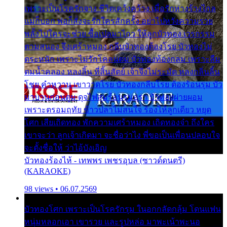
เพราะเป็นโรครักจาง ชีวิตเคว้งคว้าง เมื่อรักห่างร้างไกล
แม่ก็บอก พ่อก็สั่งจะรักใครสักครั้ง อย่าไปหวังความรวย
พลั้งไปใครจะช่วย ซื้อเปลมาไกว ให้ลูกบัวทอง เวรกรรม
ตามสนอง จึงเศร้าหมอง กลีบบัวทองต้องโรย บัวทองไม่
ตระหนัก เพราะไม่รักโคลนตม บัวทองท้องกลม เพราะลืม
ตมน้ำคลอง หลงลิ้น ที่สิ้นสัตย์ เจ้าจึงไม่ระมัด หลงกลิ่นลิ้น
โชย คำหวาน เขาวาดโรย บัวทองกลีบโรย ต้องร้อนรุม บัว
มาบานก่อนตูม ดุจไฟสุมร้อนรุมอุรา บัวทองผ่ายผอม
เพราะตรอมฤทัย ข้าวปลาไม่สนใจ ร้องไห้ลูกเดียว หยุด
โศก เสียเถิดทอง พักความเศร้าหมอง เถิดทองจ๋า ถึงใคร
เขาจะว่า ลูกเจ้าเกิดมา จะชื่อว่าไง พี่ขอเป็นเพื่อนปลอบใจ
จะตั้งชื่อให้ ว่าไอ้บังเอิญ
บัวทองร้องไห้ - เทพพร เพชรอุบล (ซาวด์ดนตรี)
(KARAOKE)
98 views • 06.07.2569
บัวทองโศก เพราะเป็นโรครักรุม ในอกกลัดกลุ้ม โดนแฟน
หนุ่มหลอกเอา เขารวย และรูปหล่อ มาพะเน้าพะนอ