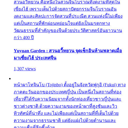
สวนอวี้หยวน คือหนึ่งในสวนจีนโบราณที่งดงามที่สุดใน
เซี่ยงไฮ้ เพราะเต็มไปด้วยสถาปัตยกรรมจีนโบราณอัน
งดงามและศิลปะการจัดสวนที่ประณีต สวนแห่งนี้ไม่เพียง
แต่เป็นสถานที่พักผ่อนหย่อนใจแต่ยังเป็นมรดกทาง
วัฒนธรรมที่สำคัญของจีนด้วยประวัติศาสตร์อันยาวนาน
กว่า 400 ปี
Yuyuan Garden : สวนอวี้หยวน จุดเช็กอินห้ามพลาดเมื่อ
มาเซี่ยงไฮ้ ประเทศจีน
1,307 views
หน้าผาโทจินโบ (Tojinbo) ตั้งอยู่ในจังหวัดฟุกุอิ (Fukui) ทาง
ภาคตะวันออกของประเทศญี่ปุ่น เป็นหนึ่งในสถานที่ท่อง
เที่ยวที่ได้รับความนิยมจากทั้งนักท่องเที่ยวชาวญี่ปุ่นและ
ชาวต่างชาติ ด้วยความงามของหน้าผาที่สูงชันและวิว
ทิวทัศน์ที่น่าทึ่ง และไม่เพียงแต่เป็นสถานที่ที่เต็มไปด้วย
ความงามจากธรรมชาติ แต่ยังแฝงไปด้วยตำนานและ
ความเชื่อที่ลึกซึ้งด้วย