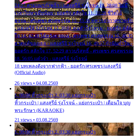
24:27 สามเณรกำพร้า - แสงสุรีย์ รุ่งโรจน์ 10. 28:08 ไม่มี
เวลาไปหาเมียน้อย - ยอดรัก สลักใจ 11. 31:29 ชีวิตไอ้
ธรรม - ศรเพชร ศรสุพรรณ 12. 35:26 ทหารอากาศขาดรัก
- แสงสุรีย์ รุ่งโรจน์ 13. 39:01 คนหัวใจโทรม - ยอดรัก สลัก
ใจ 14. 42:49 ไอ้หวังตายแน่ - ศรเพชร ศรสุพรรณ 15. 46:35
ธาตุแท้ของเธอ - แสงสุรีย์ รุ่งโรจน์ 16. 49:57 กำนันกำใน -
ยอดรัก สลักใจ 17. 52:29 สาวบริสุทธิ์ - ศรเพชร ศรสุพรรณ
18. 56:05 แต๋วจ๋า - แสงสุรีย์ รุ่งโรจน์
18 บทเพลงดังจากฟากฟ้า - ยอดรัก/ศรเพชร/แสงสุรีย์
(Official Audio)
26 views • 04.08.2569
1. 00:00 หิ้วกระเป๋า 2. 03:30 แย่งกระเป๋า
หิ้วกระเป๋า | แสงสุรีย์ รุ่งโรจน์ - แย่งกระเป๋า | เตือนใจ บุญ
พระรักษา (KARAOKE)
21 views • 03.08.2569
1. 00:00 หิ้วกระเป๋า 2. 03:30 แย่งกระเป๋า