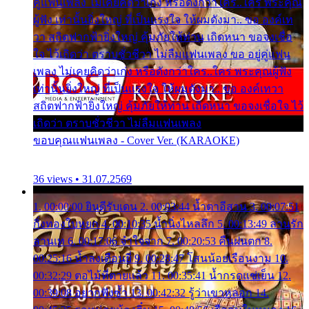
คู่แฟนเพลง ไม่เคยคิดว่าเก่ง หรือดังกว่าใคร..ใคร พระคุณ
ผู้ฟัง เท่านั้นยิ่งใหญ่ ที่เป็นแรงใจ ให้ผมดังมา.. ขอ องค์เท
วา สถิตฟากฟ้ายิ่งใหญ่ คุ้มภัยให้ท่าน เถิดหนา ขอจงเชื่อ
ใจ ไว้เถิดว่า ตราบชั่วชีวา ไม่ลืมแฟนเพลง ขอ อยู่คู่แฟน
เพลง ไม่เคยคิดว่าเก่ง หรือดังกว่าใคร..ใคร พระคุณผู้ฟัง
เท่านั้นยิ่งใหญ่ ที่เป็นแรงใจ ให้ผมดังมา.. ขอ องค์เทวา
สถิตฟากฟ้ายิ่งใหญ่ คุ้มภัยให้ท่าน เถิดหนา ขอจงเชื่อใจ ไว้
เถิดว่า ตราบชั่วชีวา ไม่ลืมแฟนเพลง
ขอบคุณแฟนเพลง - Cover Ver. (KARAOKE)
36 views • 31.07.2569
1. 00:00:00 ยินดีรับเดน 2. 00:03:44 น้ำตาอีสาน 3. 00:07:51
กิ่งทองใบหยก 4. 00:10:35 น้ำนิ่งไหลลึก 5. 00:13:49 ลานรัก
ลานเท 6. 00:17:06 จำใจจาก 7. 00:20:53 คืนฝนตก 8.
00:25:16 น้ำลงเดือนยี่ 9. 00:28:47 โสนน้อยเรือนงาม 10.
00:32:29 ตอไม้ที่ตายแล้ว 11. 00:35:41 น้ำกรดแช่เย็น 12.
00:39:08 อยากฟังซ้ำ 13. 00:42:32 รู้ว่าเขาหลอก 14.