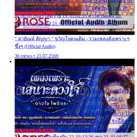
00:45:25 รอหน่อยน้องติ๋ม 15. 00:48:56 เรือล่มในหนอง 16.
00:51:43 บัตรเชิญสีเลือด 17. 00:56:07 อดีตรักโรงทอ 18.
01:00:00 เขมรไล่ควาย 19. 01:02:55 สาวสวนแตง 20.
01:05:51 แอบมอง 21. 01:09:27 พบรักปากน้ำโพ 22.
01:13:06 สายัณห์เมา
" สายัณห์ สัญญา " ขวัญใจคนเดิม - รวมเพลงดังเพราะๆ
ซึ้งๆ (Official Audio)
36 views • 21.07.2569
1. 00:00:00 ทำไมทำฉันได้ 2. 00:03:20 นางฟ้าสลัม 3.
00:06:50 คน 4. 00:10:36 บุญเหลือเกิน 5. 00:13:58 ฝนหยาด
สุดท้าย 6. 00:17:30 ยาใจยาจก 7. 00:20:30 คิดดูให้ดี 8.
00:24:21 ลบรอยแผลรัก 9. 00:27:35 เหมือนใจโดนกรีด 10.
00:30:54 ขบวนการเปาเปียว 11. 00:34:05 คำรำพัน 12.
00:37:20 ปาหนัน 13. 00:40:37 ใจเจ้ากรรม 14. 00:44:15 จูบ
ฉันแล้วจงตายเสีย 15. 00:47:24 ขอสูมาเต๊อะ 16. 00:51:11
คนใจมาร 17. 00:54:50 คืนทรมาน 18. 00:58:25 รักนี้สีดำ
19. 01:01:44 ส่วนเกิน 20. 01:05:42 หยาดน้ำฝนหยดน้ำตา
21. 01:09:13 เหลือเพียงฝัน 22. 01:13:26 เขา 23. 01:16:37