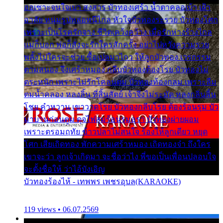
ออเซาะจนใจเบา สงสาร บัวทองเศร้า น้ำตาคลอเบ้า เฝ้า
อาลัย หนุ่มรูปหล่อหนีไกล หัวใจบัวทองระรวย บัวทองโศก
เพราะเป็นโรครักจาง ชีวิตเคว้งคว้าง เมื่อรักห่างร้างไกล
แม่ก็บอก พ่อก็สั่งจะรักใครสักครั้ง อย่าไปหวังความรวย
พลั้งไปใครจะช่วย ซื้อเปลมาไกว ให้ลูกบัวทอง เวรกรรม
ตามสนอง จึงเศร้าหมอง กลีบบัวทองต้องโรย บัวทองไม่
ตระหนัก เพราะไม่รักโคลนตม บัวทองท้องกลม เพราะลืม
ตมน้ำคลอง หลงลิ้น ที่สิ้นสัตย์ เจ้าจึงไม่ระมัด หลงกลิ่นลิ้น
โชย คำหวาน เขาวาดโรย บัวทองกลีบโรย ต้องร้อนรุม บัว
มาบานก่อนตูม ดุจไฟสุมร้อนรุมอุรา บัวทองผ่ายผอม
เพราะตรอมฤทัย ข้าวปลาไม่สนใจ ร้องไห้ลูกเดียว หยุด
โศก เสียเถิดทอง พักความเศร้าหมอง เถิดทองจ๋า ถึงใคร
เขาจะว่า ลูกเจ้าเกิดมา จะชื่อว่าไง พี่ขอเป็นเพื่อนปลอบใจ
จะตั้งชื่อให้ ว่าไอ้บังเอิญ
บัวทองร้องไห้ - เทพพร เพชรอุบล(KARAOKE)
119 views • 06.07.2569