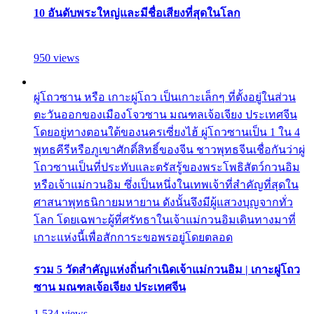
10 อันดับพระใหญ่และมีชื่อเสียงที่สุดในโลก
950 views
ผู่โถวซาน หรือ เกาะผู่โถว เป็นเกาะเล็กๆ ที่ตั้งอยู่ในส่วน
ตะวันออกของเมืองโจวซาน มณฑลเจ้อเจียง ประเทศจีน
โดยอยู่ทางตอนใต้ของนครเซี่ยงไฮ้ ผู่โถวซานเป็น 1 ใน 4
พุทธคีรีหรือภูเขาศักดิ์สิทธิ์ของจีน ชาวพุทธจีนเชื่อกันว่าผู่
โถวซานเป็นที่ประทับและตรัสรู้ของพระโพธิสัตว์กวนอิม
หรือเจ้าแม่กวนอิม ซึ่งเป็นหนึ่งในเทพเจ้าที่สำคัญที่สุดใน
ศาสนาพุทธนิกายมหายาน ดังนั้นจึงมีผู้แสวงบุญจากทั่ว
โลก โดยเฉพาะผู้ที่ศรัทธาในเจ้าแม่กวนอิมเดินทางมาที่
เกาะแห่งนี้เพื่อสักการะขอพรอยู่โดยตลอด
รวม 5 วัดสำคัญแห่งถิ่นกำเนิดเจ้าแม่กวนอิม | เกาะผู่โถว
ซาน มณฑลเจ้อเจียง ประเทศจีน
1,534 views