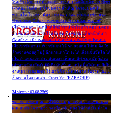
ในครัว เจ้าสาว ก็มัวแต่งตัว สวยเด่น นั่งเคียงเจ้าบ่าว ที่เขา
เฝ้าคอย ใจเต้น หัวใจของเรา ลำเค็ญ ใครจะมองเห็น
ความใน ใจ เศร้า มันร้าวระบม ต้องมาขื่นขม เศร้าตรม
ท่ามความสุขี ช่วยงานเขาแต่ง แต่เรา แล้งมาหลายปี
เมื่อไรหนอจะ โชคดี ได้มีพิธีวิวาห์ หัวใจหล้า คอยไปคอย
มา คือหน้าที่เก่า หัวใจหล้า คอยไปคอยมา คือหน้าที่เก่า
คือหยังเขา มีงานแต่งแล้ว ไปล้างแต่จาน ดั่งถูกประหาร
เมื่อเขาชื่นบาน แต่เราขื่นขม โอ้ รัก ลอยลม ไม่สม ดัง ใจ
ล้างจานคอยคู่ ไม่รู้ อีกนานเท่าใด จะได้ เลื่อนขั้นบันได ได้
เป็น ตำแหน่งเจ้าสาว มันเหงา เห็นเขามีคู่ ซมดู มีคู่ก็ม่วน
เข้าพาขวัญ เสียงโห่ตึงตึง มันซึ้ง อยู่แก่ใจ มื้อใด๋หนอ สิเป็น
งานเฮา มัวซอยเขา ใจเฮาซิด้าน มันทรมาน จับจาน เอย…
ล้างจานในงานแต่ง - Cover Ver. (KARAOKE)
34 views • 03.08.2569
ขอ กราบ ขอบคุณ.... ที่ได้รับไออุ่น การุณ จากแฟน เพลง
ผมแสนชื่นใจ หายวังเวง เมื่อแฟนเพลง ให้กำลังใจ น้ำใจ