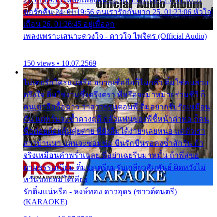
ขอรักคืน 24. 01:19:56 คนเรารักกันยาก 25. 01:23:06 หัวใจ
เถื่อน 26. 01:26:45 อยู่เพื่อลูก
เพลงเพราะเสนาะดวงใจ - ดาวใจ ไพจิตร (Official Audio)
150 views • 10.07.2569
ไม่เคยรักใครแน่หรือ อยากเชื่อถือก็ไม่กล้า ติ๋มใช่คนสวย
ตรึงใจ ติ๋มใช่งามซึ้งตรึงตรา พี่หรือจะมาหมายร่วมชีวี ก็
คนเขาลืออื้อฉาว ว่าสาวๆรุมตอมพี่ ติ๋มอยากรับรักเหมือน
กัน แต่หวั่นจะช้ำดวงฤดี กลัวแฟนของพี่ชี้หน้าด่าทอ ก็คน
ชื่อต๋อยต้อยตุ้มตุ๋ยต่าย พี่ยังลืมได้ง่ายๆเลยหนอ แค่ตัวเรา
สาวบ้านนา แสนจะซอมซ่อ ขืนรักขืนรอคงช้ำสักวัน ถ้า
จริงเหมือนคำพร่ำเฉลย พี่อย่าเฉยรีบมาหมั้น ถ้าพี่สู่ขอ
ตามธรรมเนียม ติ๋มจะเตรียมรับเกลียวสัมพันธ์ ผิดหวังไม่
หวั่นขอยอมได้เคียง
รักติ๋มแน่หรือ - หงษ์ทอง ดาวอุดร (ซาวด์ดนตรี)
(KARAOKE)