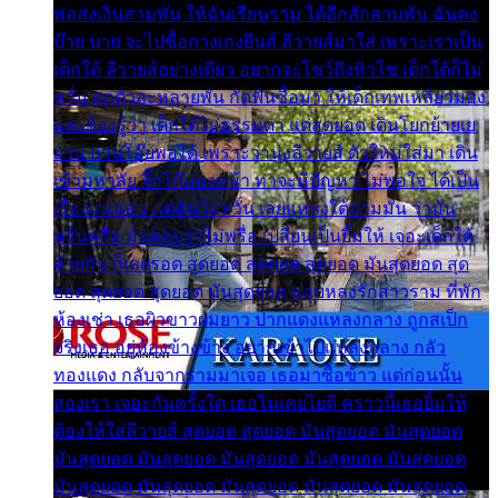
พ่อส่งเงินสามพัน ให้ฉันเรียนราม ได้อีกสักสามพัน ฉันคง
บ๊าย บาย จะไปซื้อกางเกงยีนส์ ลีวายส์มาใส่ เพราะเราเป็น
เด็กใต้ ลีวายส์อย่างเดียว อยากจะโชว์ถึงหิวโซ เด็กใต้ก็ไม่
หวั่น ตกตัวละหลายพัน กัดฟันซื้อมา ให้เด็กเทพเหลียวมอง
และต้องรู้ว่า เด็กใต้ไม่ธรรมดา แต่สุดยอด เดินโยกย้ายเย
ยวน กวนโอ๊ยพอได้ เพราะว่านุ่งลีวายส์ ตัวใหม่ใส่มา เดิน
เข้ามหาลัย จิ๊กโก๊มองหน้า ท่าจะมีปัญหา ไม่พอใจ ได้เป็น
เรื่องแน่นอน แต่ฉันไม่หวั่น เลยแหลงใต้ถามมัน ว่ามัน
พรั่นพรือ มันตอบว่าไม่พรื่อ เปลี่ยนเป็นยิ้มให้ เจอะเด็กใต้
ด้วยกัน ก็เลยรอด สุดยอด สุดยอด สุดยอด มันสุดยอด สุด
ยอด สุดยอด สุดยอด มันสุดยอด แอบหลงรักสาวราม ที่พัก
ห้องเช่า เธอผิวขาวผมยาว ปากแดงแหลงกลาง ถูกสเป็ก
จริงเธอ อยู่ห้องข้างข้าง อยากเข้าไปแหลงกลาง กลัว
ทองแดง กลับจากรามมาเจอ เธอมาซื้อข้าว แต่ก่อนนั้น
สองเรา เจอะกันครั้งใด เธอไม่เคยไยดี คราวนี้เธอยิ้มให้
ต้องให้ใส่ลีวายส์ สุดยอด สุดยอด มันสุดยอด มันสุดยอด
มันสุดยอด มันสุดยอด มันสุดยอด มันสุดยอด มันสุดยอด
มันสุดยอด มันสุดยอด มันสุดยอด มันสุดยอด มันสุดยอด