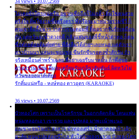
34 views • 10.07.2569
ไม่เคยรักใครแน่หรือ อยากเชื่อถือก็ไม่กล้า ติ๋มใช่คนสวย
ตรึงใจ ติ๋มใช่งามซึ้งตรึงตรา พี่หรือจะมาหมายร่วมชีวี ก็
คนเขาลืออื้อฉาว ว่าสาวๆรุมตอมพี่ ติ๋มอยากรับรักเหมือน
กัน แต่หวั่นจะช้ำดวงฤดี กลัวแฟนของพี่ชี้หน้าด่าทอ ก็คน
ชื่อต๋อยต้อยตุ้มตุ๋ยต่าย พี่ยังลืมได้ง่ายๆเลยหนอ แค่ตัวเรา
สาวบ้านนา แสนจะซอมซ่อ ขืนรักขืนรอคงช้ำสักวัน ถ้า
จริงเหมือนคำพร่ำเฉลย พี่อย่าเฉยรีบมาหมั้น ถ้าพี่สู่ขอ
ตามธรรมเนียม ติ๋มจะเตรียมรับเกลียวสัมพันธ์ ผิดหวังไม่
หวั่นขอยอมได้เคียง
รักติ๋มแน่หรือ - หงษ์ทอง ดาวอุดร (KARAOKE)
36 views • 10.07.2569
บัวทองโศก เพราะเป็นโรครักรุม ในอกกลัดกลุ้ม โดนแฟน
หนุ่มหลอกเอา เขารวย และรูปหล่อ มาพะเน้าพะนอ
ออเซาะจนใจเบา สงสาร บัวทองเศร้า น้ำตาคลอเบ้า เฝ้า
อาลัย หนุ่มรูปหล่อหนีไกล หัวใจบัวทองระรวย บัวทองโศก