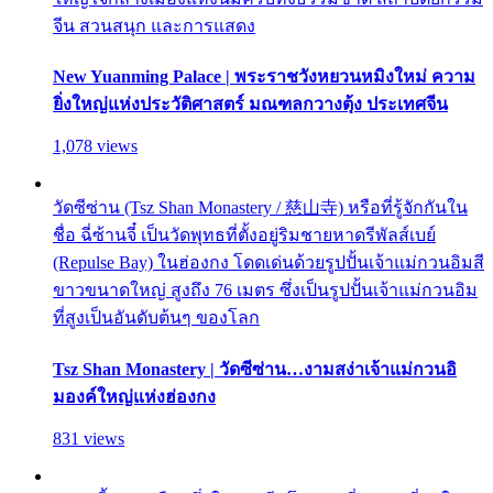
จีน สวนสนุก และการแสดง
New Yuanming Palace | พระราชวังหยวนหมิงใหม่ ความ
ยิ่งใหญ่แห่งประวัติศาสตร์ มณฑลกวางตุ้ง ประเทศจีน
1,078 views
วัดซีซ่าน (Tsz Shan Monastery / 慈山寺) หรือที่รู้จักกันใน
ชื่อ ฉี่ซ้านจี๋ เป็นวัดพุทธที่ตั้งอยู่ริมชายหาดรีพัลส์เบย์
(Repulse Bay) ในฮ่องกง โดดเด่นด้วยรูปปั้นเจ้าแม่กวนอิมสี
ขาวขนาดใหญ่ สูงถึง 76 เมตร ซึ่งเป็นรูปปั้นเจ้าแม่กวนอิม
ที่สูงเป็นอันดับต้นๆ ของโลก
Tsz Shan Monastery | วัดซีซ่าน…งามสง่าเจ้าแม่กวนอิ
มองค์ใหญ่แห่งฮ่องกง
831 views