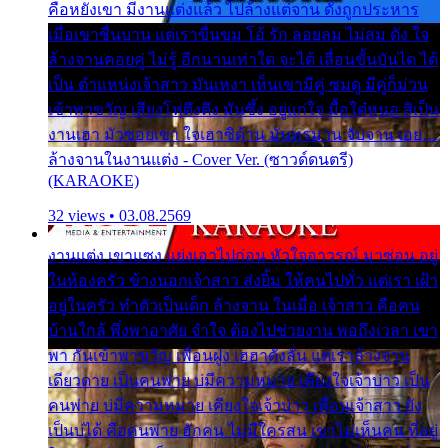
คือหยังเขา มีงานแต่งแล้ว ไปล้างแต่จาน ดั่งถูกประหาร
เมื่อเขาชื่นบาน แต่เราขื่นขม โอ้ รัก ลอยลม ไม่สม ดัง ใจ
ล้างจานคอยคู่ ไม่รู้ อีกนานเท่าใด จะได้ เลื่อนขั้นบันได ได้
เป็น ตำแหน่งเจ้าสาว มันเหงา เห็นเขามีคู่ ซมดู มีคู่ก็ม่วน
เข้าพาขวัญ เสียงโห่ตึงตึง มันซึ้ง อยู่แก่ใจ มื้อใด๋หนอ สิเป็น
งานเฮา มัวซอยเขา ใจเฮาซิด้าน มันทรมาน จับจาน เอย…
ล้างจานในงานแต่ง - Cover Ver. (ซาวด์ดนตรี)
(KARAOKE)
32 views • 03.08.2569
งานแต่ง เขาแซง แย่งเอาไปก่อน หัวใจอาวรณ์ มาซ่อน อยู่
ในห้องครัว ข้างนอกเจ้าสาว ส่งยิ้ม ให้คนไปทั่ว แต่เรา เฝ้า
อยู่ในครัว ทำตัวเป็นเด็ก ล้างจาน ในเมื่อ เจ้าสาว คือคน
บ้านใกล้ พึ่งพาอาศัย จำใจ ต้องไปช่วยงาน พอถึงเวลา เขา
พา กันเข้าพาขวัญ เพื่อนฝูง เฮฮาดังลั่น แต่เราล้างจาน
เดียวดาย เป็นคนพ่าย บ่มีความหมาย เคียงใจเจ้าบ่าว เป็น
คนพ่าย บ่มีความหมาย เคียงใจเจ้าบ่าว เพื่อนเจ้าสาว ยัง
เป็นบ่ได้ คือคนพ่าย ฮักคน ไม่มีใครสน เขาไม่เห็นคน ที่อยู่