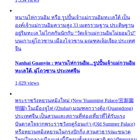
หนานไห่กวนอิม หรือ รูปปั้นเจ้าแม่กวนอิมทะเลใต้ เป็น
องค์เจ้าแม่กวนอิมความสูง 33 เมตรรวมฐาน ประดิษฐาน
อยู่ริมทะเล ไม่ไกลกันนักกับ “วัดเจ้าแม่กวนอิมไม่ยอมไป”
บนเกาะผู่โถวซาน เมืองโจวซาน มณฑลเจ้อเจียง ประเทศ
จีน
Nanhai Guanyin : หนานไห่กวนอิม...รูปปั้นเจ้าแม่กวนอิม
ทะเลใต้, ผู่โถวซาน ประเทศจีน
1,029 views
พระราชวังหยวนหมิงใหม่ (New Yuanming Palace/宮新園
明園) ในเมืองจูไห่ (Zhuhai) มณฑลกวางตุ้ง (Quangdong)
ประเทศจีน เป็นสวนและสถานที่ท่องเที่ยวที่ได้รับแรง
บันดาลใจจากพระราชวังฤดูร้อนเก่า (Old Summer Palace)
หรือหยวนหมิงหยวนในกรุงปักกิ่ง สวนสาธารณะขนาด
ใหญ่ใจกลางเมืองแห่งนี้มีครบทั้งธรรมชาติ สถาปัตยกรรม