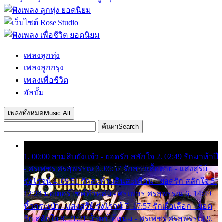
เพลงลูกทุ่ง
เพลงลูกกรุง
เพลงเพื่อชีวิต
อัลบั้ม
เพลงทั้งหมด
Music All
ค้นหา
Search
1. 00:00 สามสิบยังแจ๋ว - ยอดรัก สลักใจ 2. 02:49 รักมาห้าปี
- ศรเพชร ศรสุพรรณ 3. 05:57 รักสาวเสื้อลาย - แสงสุรีย์
รุ่งโรจน์ 4. 09:51 รักสะท้านดินสะเทือน - ยอดรัก สลักใจ 5.
12:23 มอเตอร์ไซค์ทำหล่น - ศรเพชร ศรสุพรรณ 6. 14:49
หิ้วกระเป๋า - แสงสุรีย์ รุ่งโรจน์ 7. 17:57 รักเผื่อเลือก - ยอด
รัก สลักใจ 8. 21:21 น้ำตาไอ้หนุ่ม - ศรเพชร ศรสุพรรณ 9.