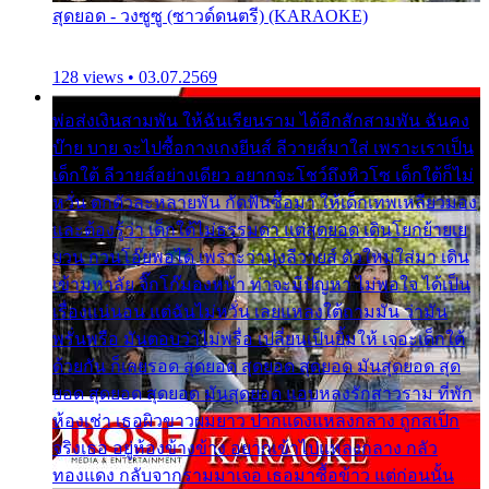
สุดยอด - วงซูซู (ซาวด์ดนตรี) (KARAOKE)
128 views • 03.07.2569
พ่อส่งเงินสามพัน ให้ฉันเรียนราม ได้อีกสักสามพัน ฉันคง
บ๊าย บาย จะไปซื้อกางเกงยีนส์ ลีวายส์มาใส่ เพราะเราเป็น
เด็กใต้ ลีวายส์อย่างเดียว อยากจะโชว์ถึงหิวโซ เด็กใต้ก็ไม่
หวั่น ตกตัวละหลายพัน กัดฟันซื้อมา ให้เด็กเทพเหลียวมอง
และต้องรู้ว่า เด็กใต้ไม่ธรรมดา แต่สุดยอด เดินโยกย้ายเย
ยวน กวนโอ๊ยพอได้ เพราะว่านุ่งลีวายส์ ตัวใหม่ใส่มา เดิน
เข้ามหาลัย จิ๊กโก๊มองหน้า ท่าจะมีปัญหา ไม่พอใจ ได้เป็น
เรื่องแน่นอน แต่ฉันไม่หวั่น เลยแหลงใต้ถามมัน ว่ามัน
พรั่นพรือ มันตอบว่าไม่พรื่อ เปลี่ยนเป็นยิ้มให้ เจอะเด็กใต้
ด้วยกัน ก็เลยรอด สุดยอด สุดยอด สุดยอด มันสุดยอด สุด
ยอด สุดยอด สุดยอด มันสุดยอด แอบหลงรักสาวราม ที่พัก
ห้องเช่า เธอผิวขาวผมยาว ปากแดงแหลงกลาง ถูกสเป็ก
จริงเธอ อยู่ห้องข้างข้าง อยากเข้าไปแหลงกลาง กลัว
ทองแดง กลับจากรามมาเจอ เธอมาซื้อข้าว แต่ก่อนนั้น