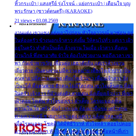
หิ้วกระเป๋า | แสงสุรีย์ รุ่งโรจน์ - แย่งกระเป๋า | เตือนใจ บุญ
พระรักษา (ซาวด์ดนตรี) (KARAOKE)
21 views • 03.08.2569
งานแต่ง เขาแซง แย่งเอาไปก่อน หัวใจอาวรณ์ มาซ่อน อยู่
ในห้องครัว ข้างนอกเจ้าสาว ส่งยิ้ม ให้คนไปทั่ว แต่เรา เฝ้า
อยู่ในครัว ทำตัวเป็นเด็ก ล้างจาน ในเมื่อ เจ้าสาว คือคน
บ้านใกล้ พึ่งพาอาศัย จำใจ ต้องไปช่วยงาน พอถึงเวลา เขา
พา กันเข้าพาขวัญ เพื่อนฝูง เฮฮาดังลั่น แต่เราล้างจาน
เดียวดาย เป็นคนพ่าย บ่มีความหมาย เคียงใจเจ้าบ่าว เป็น
คนพ่าย บ่มีความหมาย เคียงใจเจ้าบ่าว เพื่อนเจ้าสาว ยัง
เป็นบ่ได้ คือคนพ่าย ฮักคน ไม่มีใครสน เขาไม่เห็นคน ที่อยู่
ในครัว เจ้าสาว ก็มัวแต่งตัว สวยเด่น นั่งเคียงเจ้าบ่าว ที่เขา
เฝ้าคอย ใจเต้น หัวใจของเรา ลำเค็ญ ใครจะมองเห็น
ความใน ใจ เศร้า มันร้าวระบม ต้องมาขื่นขม เศร้าตรม
ท่ามความสุขี ช่วยงานเขาแต่ง แต่เรา แล้งมาหลายปี
เมื่อไรหนอจะ โชคดี ได้มีพิธีวิวาห์ หัวใจหล้า คอยไปคอย
มา คือหน้าที่เก่า หัวใจหล้า คอยไปคอยมา คือหน้าที่เก่า