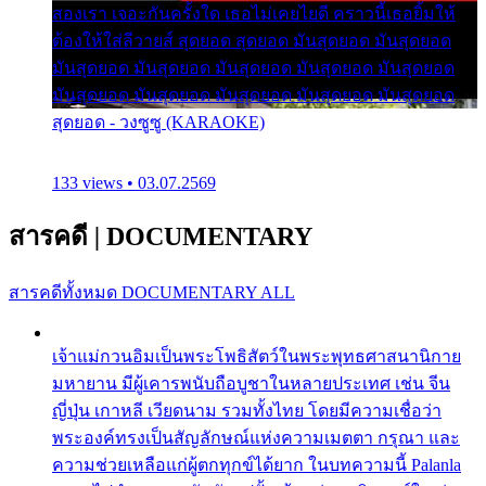
สองเรา เจอะกันครั้งใด เธอไม่เคยไยดี คราวนี้เธอยิ้มให้
ต้องให้ใส่ลีวายส์ สุดยอด สุดยอด มันสุดยอด มันสุดยอด
มันสุดยอด มันสุดยอด มันสุดยอด มันสุดยอด มันสุดยอด
มันสุดยอด มันสุดยอด มันสุดยอด มันสุดยอด มันสุดยอด
สุดยอด - วงซูซู (KARAOKE)
133 views • 03.07.2569
สารคดี
|
DOCUMENTARY
สารคดีทั้งหมด
DOCUMENTARY ALL
เจ้าแม่กวนอิมเป็นพระโพธิสัตว์ในพระพุทธศาสนานิกาย
มหายาน มีผู้เคารพนับถือบูชาในหลายประเทศ เช่น จีน
ญี่ปุ่น เกาหลี เวียดนาม รวมทั้งไทย โดยมีความเชื่อว่า
พระองค์ทรงเป็นสัญลักษณ์แห่งความเมตตา กรุณา และ
ความช่วยเหลือแก่ผู้ตกทุกข์ได้ยาก ในบทความนี้ Palanla